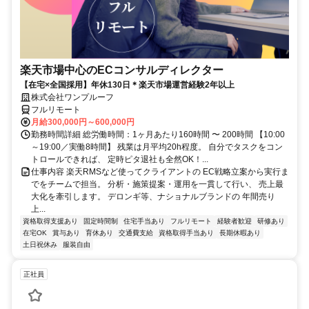
楽天市場中心のECコンサルディレクター
【在宅×全国採用】年休130日＊楽天市場運営経験2年以上
株式会社ワンプルーフ
フルリモート
月給300,000円～600,000円
勤務時間詳細 総労働時間：1ヶ月あたり160時間 〜 200時間 【10:00
～19:00／実働8時間】 残業は月平均20h程度。 自分でタスクをコン
トロールできれば、 定時ピタ退社も全然OK！...
仕事内容 楽天RMSなど使ってクライアントの EC戦略立案から実行ま
でをチームで担当。 分析・施策提案・運用を一貫して行い、 売上最
大化を牽引します。 デロンギ等、ナショナルブランドの 年間売り
上...
資格取得支援あり
固定時間制
住宅手当あり
フルリモート
経験者歓迎
研修あり
在宅OK
賞与あり
育休あり
交通費支給
資格取得手当あり
長期休暇あり
土日祝休み
服装自由
正社員