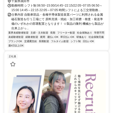
千葉県成田市
勤務時間 シフト制 06:50~15:00/14:45~22:15/22:05~07:05 06:50～
15:00 14:45～22:15 22:05～07:05 時間シフトによる三交替勤務...
仕事内容 自動車部品・各種半導体製造装置パーツに利用される金属
磁石製造を行う工場にて 原料充填・焼結・加工研磨・検査・発送準
備のいずれかの部署配置となります！ ☆製品の陳列 機械から製品が
出来上がっ...
業界未経験者歓迎
主婦・主夫歓迎
長期
フリーター歓迎
社会保険あり
学歴不問
未経験者歓迎
経験者歓迎
夜間
週払いOK
即日払いOK
研修あり
社会保険完備
ブランクOK
交通費支給
長期歓迎
フルタイム歓迎
シフト制
日払いOK
週4日以上OK
正社員