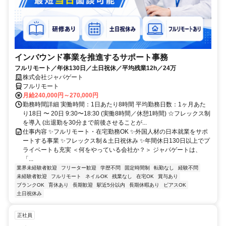
インバウンド事業を推進するサポート事務
フルリモート／年休130日／土日祝休／平均残業12h／24万
株式会社ジャパゲート
フルリモート
月給240,000円～270,000円
勤務時間詳細 実働時間：1日あたり8時間 平均勤務日数：1ヶ月あた
り18日 〜 20日 9:30〜18:30 (実働8時間／休憩1時間) ☆フレックス制
を導入 (出退勤を30分まで前後させることが...
仕事内容 ✨フルリモート・在宅勤務OK ✨外国人材の日本就業をサポ
ートする事業 ✨フレックス制＆土日祝休み ✨年間休日130日以上でプ
ライベートも充実 ＜何をやっている会社か？＞ ジャパゲートは、
「...
業界未経験者歓迎
フリーター歓迎
学歴不問
固定時間制
転勤なし
経験不問
未経験者歓迎
フルリモート
ネイルOK
残業なし
在宅OK
賞与あり
ブランクOK
育休あり
長期歓迎
駅近5分以内
長期休暇あり
ピアスOK
土日祝休み
正社員