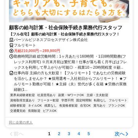
顧客の給与計算・社会保険手続き業務代行スタッフ
【フル在宅】顧客の給与計算・社会保険手続き業務代行スタッフ！
パーソルビジネスプロセスデザイン株式会社
フルリモート
月給210,000円～289,900円
勤務時間詳細 総労働時間：1ヶ月あたり160時間 ・1日8時間勤務(フ
レックス利用可) ※月末月初は繁忙期！仕事が落ち着く月半ばはフレ
ックスを利用して早上がりが可能◎ ・残業10～20時間程度 ※顧...
仕事内容 主婦の方も大歓迎！【フルリモート】であなたの労務経験
を活かしませんか？ ★採用選考～入社初日からフルリモート！ ★フ
ルリモート勤務が可能！ ★主婦（夫）世代が多く在籍 ★労務の実務
経験(1...
業界未経験者歓迎
社員登用あり
副業・WワークOK
主婦・主夫歓迎
資格取得支援あり
フリーター歓迎
学歴不問
固定時間制
転勤なし
フルリモート
経験者歓迎
ネイルOK
残業なし
有資格者歓迎
在宅OK
賞与あり
ブランクOK
交通費支給
長期歓迎
ピアスOK
同じ企業の求人
前へ
次へ
1
2
3
4
5