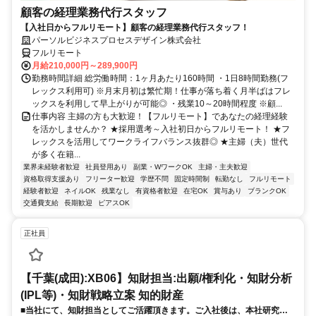
顧客の経理業務代行スタッフ
【入社日からフルリモート】顧客の経理業務代行スタッフ！
パーソルビジネスプロセスデザイン株式会社
フルリモート
月給210,000円～289,900円
勤務時間詳細 総労働時間：1ヶ月あたり160時間 ・1日8時間勤務(フ
レックス利用可) ※月末月初は繁忙期！仕事が落ち着く月半ばはフレ
ックスを利用して早上がりが可能◎ ・残業10～20時間程度 ※顧...
仕事内容 主婦の方も大歓迎！【フルリモート】であなたの経理経験
を活かしませんか？ ★採用選考～入社初日からフルリモート！ ★フ
レックスを活用してワークライフバランス抜群◎ ★主婦（夫）世代
が多く在籍...
業界未経験者歓迎
社員登用あり
副業・WワークOK
主婦・主夫歓迎
資格取得支援あり
フリーター歓迎
学歴不問
固定時間制
転勤なし
フルリモート
経験者歓迎
ネイルOK
残業なし
有資格者歓迎
在宅OK
賞与あり
ブランクOK
交通費支給
長期歓迎
ピアスOK
正社員
【千葉(成田):XB06】知財担当:出願/権利化・知財分析
(IPL等)・知財戦略立案 知的財産
■当社にて、知財担当としてご活躍頂きます。ご入社後は、本社研究部