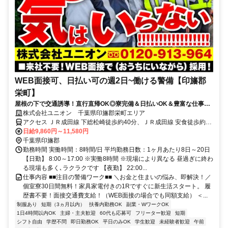
WEB面接可、日払い可の週2日~働ける警備【印旛郡
栄町】
屋根の下で交通誘導！直行直帰OK◎寮完備＆日払いOK＆豊富な仕事量
★仕事が早く終わった時でも日給保証
株式会社ユニオン 千葉県印旛郡栄町エリア
アクセス ＪＲ成田線 下総松崎徒歩約40分、ＪＲ成田線 安食徒歩約51
分、京成成田スカイアクセス線・北総線 成田湯川徒歩約68分 千葉県
日給9,860円～11,580円
印旛郡栄町エリア
千葉県印旛郡
勤務時間 実働時間：8時間/日 平均勤務日数：1ヶ月あたり8日～20日
【日勤】 8:00～17:00 ※実働8時間 ※現場により異なる 昼過ぎに終わ
る現場も多く､ラクラクです 【夜勤】 22:00...
仕事内容 ■■注目の警備ワーク■■ ＼お金と住まいの悩み、即解決！／
個室寮30日間無料！家具家電付きの1Rですぐに新生活スタート。 履
歴書不要！面接交通費支給！（WEB面接の場合でも同額支給） ＜...
制服あり
短期（3ヵ月以内）
扶養内勤務OK
副業・WワークOK
1日4時間以内OK
主婦・主夫歓迎
60代も応募可
フリーター歓迎
短期
シフト自由
学歴不問
即日勤務OK
平日のみOK
学生歓迎
未経験者歓迎
午前