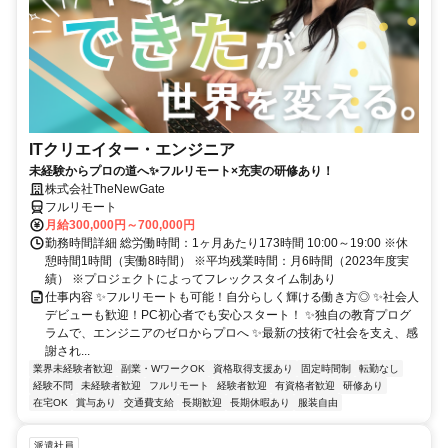
ITクリエイター・エンジニア
未経験からプロの道へ✨フルリモート×充実の研修あり！
株式会社TheNewGate
フルリモート
月給300,000円～700,000円
勤務時間詳細 総労働時間：1ヶ月あたり173時間 10:00～19:00 ※休
憩時間1時間（実働8時間） ※平均残業時間：月6時間（2023年度実
績） ※プロジェクトによってフレックスタイム制あり
仕事内容 ✨フルリモートも可能！自分らしく輝ける働き方◎ ✨社会人
デビューも歓迎！PC初心者でも安心スタート！ ✨独自の教育プログ
ラムで、エンジニアのゼロからプロへ ✨最新の技術で社会を支え、感
謝され...
業界未経験者歓迎
副業・WワークOK
資格取得支援あり
固定時間制
転勤なし
経験不問
未経験者歓迎
フルリモート
経験者歓迎
有資格者歓迎
研修あり
在宅OK
賞与あり
交通費支給
長期歓迎
長期休暇あり
服装自由
派遣社員