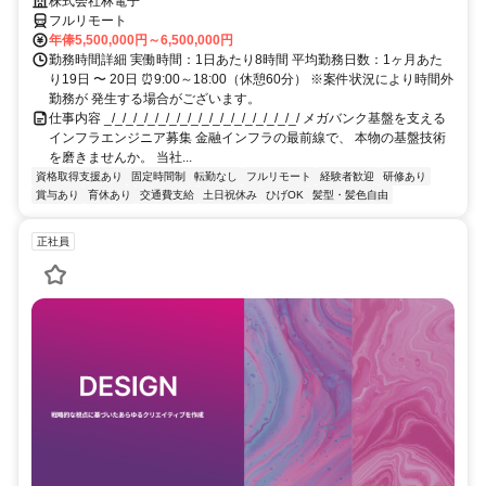
株式会社林電子
フルリモート
年俸5,500,000円～6,500,000円
勤務時間詳細 実働時間：1日あたり8時間 平均勤務日数：1ヶ月あた
り19日 〜 20日 ⏰9:00～18:00（休憩60分） ※案件状況により時間外
勤務が 発生する場合がございます。
仕事内容 _/_/_/_/_/_/_/_/_/_/_/_/_/_/_/_/_/_/ メガバンク基盤を支える
インフラエンジニア募集 金融インフラの最前線で、 本物の基盤技術
を磨きませんか。 当社...
資格取得支援あり
固定時間制
転勤なし
フルリモート
経験者歓迎
研修あり
賞与あり
育休あり
交通費支給
土日祝休み
ひげOK
髪型・髪色自由
正社員