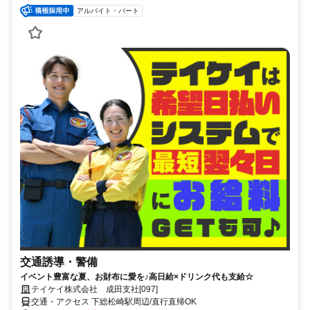
アルバイト・パート
交通誘導・警備
イベント豊富な夏、お財布に愛を♪高日給×ドリンク代も支給☆
テイケイ株式会社 成田支社[097]
交通・アクセス 下総松崎駅周辺/直行直帰OK