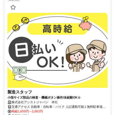
製造スタッフ
小指サイズ部品の検査・機械ボタン操作/未経験OK☆
株式会社アシストジャパン 本社
交通アクセス 自動車・自転車・バイク 上記通勤可能１無料駐車場完
備♪
時給1,650円～2,063円