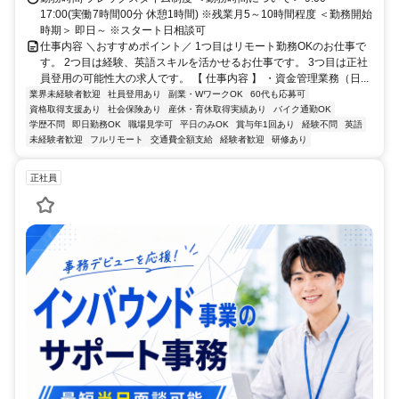
17:00(実働7時間00分 休憩1時間) ※残業月5～10時間程度 ＜勤務開始
時期＞ 即日～ ※スタート日相談可
仕事内容 ＼おすすめポイント／ 1つ目はリモート勤務OKのお仕事で
す。 2つ目は経験、英語スキルを活かせるお仕事です。 3つ目は正社
員登用の可能性大の求人です。 【 仕事内容 】 ・資金管理業務（日...
業界未経験者歓迎
社員登用あり
副業・WワークOK
60代も応募可
資格取得支援あり
社会保険あり
産休・育休取得実績あり
バイク通勤OK
学歴不問
即日勤務OK
職場見学可
平日のみOK
賞与年1回あり
経験不問
英語
未経験者歓迎
フルリモート
交通費全額支給
経験者歓迎
研修あり
正社員