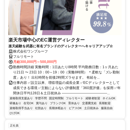
楽天市場中心のEC運営ディレクター
楽天経験を武器に有名ブランドのディレクターへキャリアアップ☆
株式会社ワンプルーフ
フルリモート
月給300,000円～500,000円
勤務時間詳細 実働時間：1日あたり8時間 平均勤務日数：1ヶ月あた
り21日 〜 23日 10：00～19：00（実働8時間） ＊柔軟な「ズレ勤制
度」あり！ 出社時間を前後2時間ズラせます。 有給を...
仕事内容 ✅設立以来、増収増益の成長企業 ✅ECディレクターとして
成長できる環境 ✅主観によらない評価制度「360度評価」を採用 ✅年
間休日平均128日＆土日祝休み ―――――――――――――...
資格取得支援あり
学歴不問
固定時間制
フルリモート
経験者歓迎
ネイルOK
研修あり
在宅OK
賞与あり
ブランクOK
育休あり
交通費支給
長期歓迎
資格取得手当あり
社割あり
長期休暇あり
ピアスOK
土日祝休み
服装自由
ひげOK
正社員