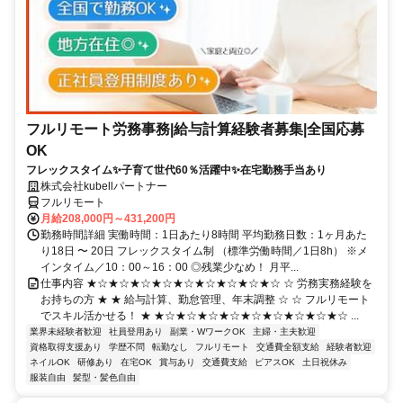
フルリモート労務事務|給与計算経験者募集|全国応募
OK
フレックスタイム✨子育て世代60％活躍中✨在宅勤務手当あり
株式会社kubellパートナー
フルリモート
月給208,000円～431,200円
勤務時間詳細 実働時間：1日あたり8時間 平均勤務日数：1ヶ月あた
り18日 〜 20日 フレックスタイム制 （標準労働時間／1日8h） ※メ
インタイム／10：00～16：00 ◎残業少なめ！ 月平...
仕事内容 ★☆★☆★☆★☆★☆★☆★☆★☆★☆ ☆ 労務実務経験を
お持ちの方 ★ ★ 給与計算、勤怠管理、年末調整 ☆ ☆ フルリモート
でスキル活かせる！ ★ ★☆★☆★☆★☆★☆★☆★☆★☆★☆ ...
業界未経験者歓迎
社員登用あり
副業・WワークOK
主婦・主夫歓迎
資格取得支援あり
学歴不問
転勤なし
フルリモート
交通費全額支給
経験者歓迎
ネイルOK
研修あり
在宅OK
賞与あり
交通費支給
ピアスOK
土日祝休み
服装自由
髪型・髪色自由