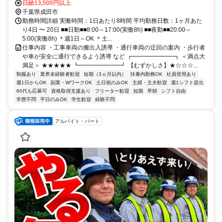
日給13,500円以上
千葉県成田市
勤務時間詳細 実働時間：1日あたり8時間 平均勤務日数：1ヶ月あた
り4日 〜 20日 ■■日勤■■8:00～17:00(実働8h) ■■夜勤■■20:00～
5:00(実働8h) ＊週1日～OK ＊土...
仕事内容 ・工事車両の搬出入誘導 ・通行車両の迂回の案内 ・歩行者
や車が安全に通行できるよう誘導 など ┏━━━━━━━┓ ＜満点大
満足＞ ★★★★★ ┗━━━━━━━┛ 【むずかしさ】★☆☆☆...
制服あり
業界未経験者歓迎
短期（3ヵ月以内）
扶養内勤務OK
社員登用あり
週1日からOK
副業・WワークOK
土日祝のみOK
主婦・主夫歓迎
週1シフト提出
60代も応募可
資格取得支援あり
フリーター歓迎
短期
早朝
シフト自由
学歴不問
平日のみOK
学生歓迎
経験不問
アルバイト・パート