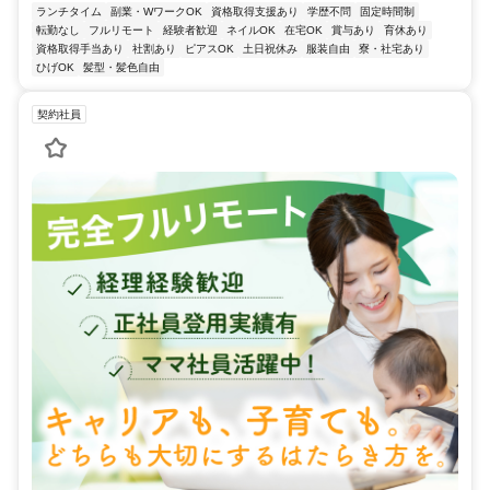
ランチタイム
副業・WワークOK
資格取得支援あり
学歴不問
固定時間制
転勤なし
フルリモート
経験者歓迎
ネイルOK
在宅OK
賞与あり
育休あり
資格取得手当あり
社割あり
ピアスOK
土日祝休み
服装自由
寮・社宅あり
ひげOK
髪型・髪色自由
契約社員