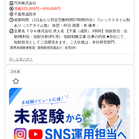
門の出願/権利化、知財分析から業務をお任せし、将来的には知財戦略作
TDK株式会社
成やマネジメント業務をお任せしたいと思います。
月給325,000円～600,000円
千葉県成田市
就業時間 （1日あたり所定労働時間07時間45分）フレックスタイム制
あり（コアタイム無） 休憩：45分 残業：有 備考：
企業名 ＴＤＫ株式会社 求人名 【千葉（成田）:XB06】知財担当：出
願/権利化・知財分析(IPL等)・知財戦略立案 仕事の内容 ■当社にて、
知財担当としてご活躍頂きます。ご入社後は、本社研究部門...
業界未経験者歓迎
資格取得支援あり
在宅OK
同じ企業の求人
正社員