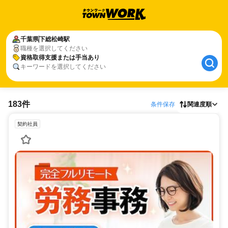
千葉県
下総松崎駅
職種を選択してください
資格取得支援または手当あり
キーワードを選択してください
183件
条件保存
関連度順
契約社員