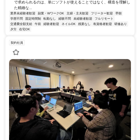
で求められるのは、単にソフトが使えることではなく、構造を理解し
た精緻な...
業界未経験者歓迎
副業・WワークOK
主婦・主夫歓迎
フリーター歓迎
早朝
学歴不問
固定時間制
転勤なし
経験不問
未経験者歓迎
フルリモート
交通費全額支給
午前
経験者歓迎
ネイルOK
残業なし
有資格者歓迎
研修あり
夕方
在宅OK
契約社員