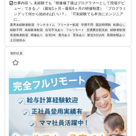
仕事内容 ＼ 未経験でも「研修修了後はプログラマーとして現場デビ
ュー」できる ／ （最短1ヶ月～最長6ヶ月の研修制度） 「プログラミ
ングって何から始めればいい？」 「IT未経験でも本当にエンジニア
に...
業界未経験者歓迎
ランチタイム
フリーター歓迎
学歴不問
固定時間制
転勤なし
経験不問
未経験者歓迎
住宅手当あり
フルリモート
交通費全額支給
経験者歓迎
有資格者歓迎
研修あり
在宅OK
賞与あり
育休あり
駅近5分以内
長期休暇あり
土日祝休み
契約社員