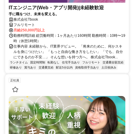
ITエンジニア(Web・アプリ開発)|未経験歓迎
手に職をつけ、未来を変える。
株式会社Tbook
フルリモート
月給250,000円以上
勤務時間詳細 総労働時間：1ヶ月あたり160時間 勤務時間：10時〜19
時（休憩1時間）
仕事内容 未経験から、IT業界デビュー。 「将来のために、何かスキ
ルを身につけたい」 「もっと自由な働き方をしたい」 「でも、自分
にできるのか不安…」 そんな想いを持つ方へ。 株式会社Tbook...
ランチタイム
固定時間制
転勤なし
住宅手当あり
フルリモート
交通費全額支給
研修あり
賞与あり
交通費支給
駅近5分以内
資格取得手当あり
土日祝休み
正社員