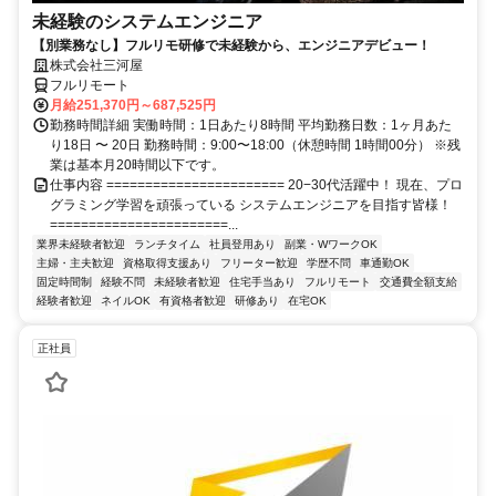
未経験のシステムエンジニア
【別業務なし】フルリモ研修で未経験から、エンジニアデビュー！
株式会社三河屋
フルリモート
月給251,370円～687,525円
勤務時間詳細 実働時間：1日あたり8時間 平均勤務日数：1ヶ月あた
り18日 〜 20日 勤務時間：9:00〜18:00（休憩時間 1時間00分） ※残
業は基本月20時間以下です。
仕事内容 ======================= 20−30代活躍中！ 現在、プロ
グラミング学習を頑張っている システムエンジニアを目指す皆様！
=======================...
業界未経験者歓迎
ランチタイム
社員登用あり
副業・WワークOK
主婦・主夫歓迎
資格取得支援あり
フリーター歓迎
学歴不問
車通勤OK
固定時間制
経験不問
未経験者歓迎
住宅手当あり
フルリモート
交通費全額支給
経験者歓迎
ネイルOK
有資格者歓迎
研修あり
在宅OK
正社員