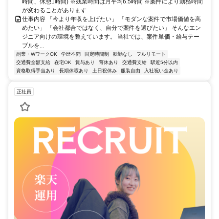
時間、休憩1時間) ※残業時間は月平均6.5時間 ※案件により勤務時間
が変わることがあります
仕事内容 「今より年収を上げたい」 「モダンな案件で市場価値を高
めたい」 「会社都合ではなく、自分で案件を選びたい」 そんなエン
ジニア向けの環境を整えています。 当社では、案件単価・給与テー
ブルを...
副業・WワークOK
学歴不問
固定時間制
転勤なし
フルリモート
交通費全額支給
在宅OK
賞与あり
育休あり
交通費支給
駅近5分以内
資格取得手当あり
長期休暇あり
土日祝休み
服装自由
入社祝い金あり
正社員