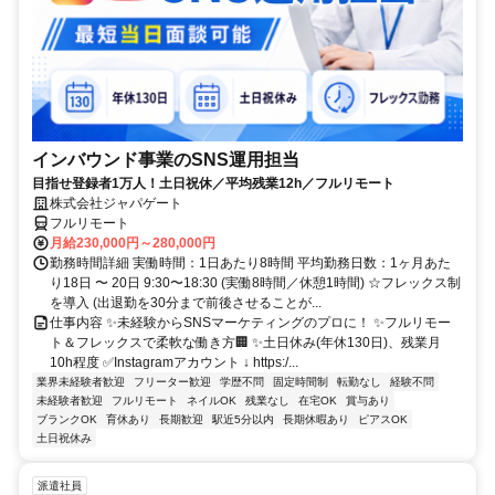
インバウンド事業のSNS運用担当
目指せ登録者1万人！土日祝休／平均残業12h／フルリモート
株式会社ジャパゲート
フルリモート
月給230,000円～280,000円
勤務時間詳細 実働時間：1日あたり8時間 平均勤務日数：1ヶ月あた
り18日 〜 20日 9:30〜18:30 (実働8時間／休憩1時間) ☆フレックス制
を導入 (出退勤を30分まで前後させることが...
仕事内容 ✨未経験からSNSマーケティングのプロに！ ✨フルリモー
ト＆フレックスで柔軟な働き方🏢 ✨土日休み(年休130日)、残業月
10h程度 ✅Instagramアカウント ↓ https:/...
業界未経験者歓迎
フリーター歓迎
学歴不問
固定時間制
転勤なし
経験不問
未経験者歓迎
フルリモート
ネイルOK
残業なし
在宅OK
賞与あり
ブランクOK
育休あり
長期歓迎
駅近5分以内
長期休暇あり
ピアスOK
土日祝休み
派遣社員