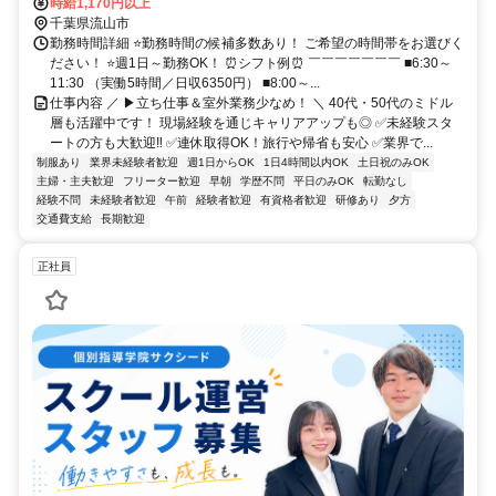
「流山おおたかの森駅」より徒歩1分
時給1,170円以上
千葉県流山市
勤務時間詳細 ⭐勤務時間の候補多数あり！ ご希望の時間帯をお選びく
ださい！ ⭐週1日～勤務OK！ ⏰シフト例⏰ ￣￣￣￣￣￣￣ ■6:30～
11:30 （実働5時間／日収6350円） ■8:00～...
仕事内容 ／ ▶立ち仕事＆室外業務少なめ！ ＼ 40代・50代のミドル
層も活躍中です！ 現場経験を通じキャリアアップも◎ ✅未経験スタ
ートの方も大歓迎‼ ✅連休取得OK！旅行や帰省も安心 ✅業界で...
制服あり
業界未経験者歓迎
週1日からOK
1日4時間以内OK
土日祝のみOK
主婦・主夫歓迎
フリーター歓迎
早朝
学歴不問
平日のみOK
転勤なし
経験不問
未経験者歓迎
午前
経験者歓迎
有資格者歓迎
研修あり
夕方
交通費支給
長期歓迎
正社員