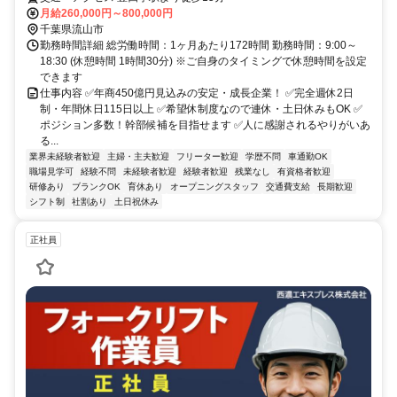
月給260,000円～800,000円
千葉県流山市
勤務時間詳細 総労働時間：1ヶ月あたり172時間 勤務時間：9:00～
18:30 (休憩時間 1時間30分) ※ご自身のタイミングで休憩時間を設定
できます
仕事内容 ✅年商450億円見込みの安定・成長企業！ ✅完全週休2日
制・年間休日115日以上 ✅希望休制度なので連休・土日休みもOK ✅
ポジション多数！幹部候補を目指せます ✅人に感謝されるやりがいあ
る...
業界未経験者歓迎
主婦・主夫歓迎
フリーター歓迎
学歴不問
車通勤OK
職場見学可
経験不問
未経験者歓迎
経験者歓迎
残業なし
有資格者歓迎
研修あり
ブランクOK
育休あり
オープニングスタッフ
交通費支給
長期歓迎
シフト制
社割あり
土日祝休み
正社員