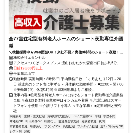
全77室住宅型有料老人ホームのショート夜勤専従介護
職
＼積極採用中★Web面談OK！来社不要／実働9時間のショート夜勤！日
給1万9800円｜職種ごとに分業｜駅チカ★徒歩8分！複数駅のアクセスで
株式会社エタンセル
通勤便利
アクセス つくばエクスプレス 流山おおたかの森南出口徒歩約5分、東
武野田線〔アーバンパークライン〕 流山おおたかの森南出口徒歩約5
日給19,800円以上
分、東武野田線〔アーバンパークライン〕 豊四季徒歩約17分 【勤務
千葉県流山市
地最寄駅】東武野田線「流山おおたかの森駅」徒歩8分/つくばエクス
勤務時間 実働時間：8時間/日 平均勤務日数：1ヶ月あたり12日～20
プレス線「流山おおたかの森駅」徒歩8分
日 派遣先のシフト表に準ずる ＜具体的な勤務時間＞ ■22:00～翌7:00
※実働8時間、休憩1時間 ※週3回勤務よりご相談...
仕事内容 ■住宅型有料老人ホームにおけるショート夜勤専従介護業務
全般 ※夜勤3名体制 ※業務中はインカムを着用 ※介護記録はスマー
トフォンを使用 ※介護リフトを導入 ＜主な業務＞ ■定期巡回と安否
確...
制服あり
主婦・主夫歓迎
資格取得支援あり
バイク通勤OK
早朝
学歴不問
車通勤OK
即日勤務OK
転勤なし
交通費全額支給
経験者歓迎
夜間
有資格者歓迎
研修あり
ブランクOK
長期歓迎
フルタイム歓迎
週2・3日からOK
シフト制
深夜