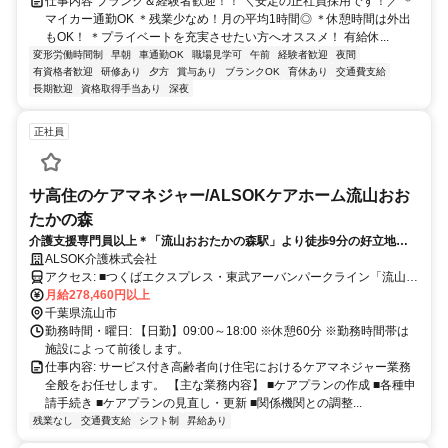
仕事内容 ブランク＆経験者歓迎！！ ＼安定の正社員採用です！／ ＊
マイカー通勤OK ＊残業少なめ！月の平均1時間◎ ＊休憩時間は外出
もOK！ ＊プライベートを充実させたい方へオススメ！ 有給休...
変形労働時間制
早朝
車通勤OK
職場見学可
午前
経験者歓迎
夜間
有資格者歓迎
研修あり
夕方
賞与あり
ブランクOK
育休あり
交通費支給
長期歓迎
資格取得手当あり
深夜
正社員
サ高住のケアマネジャー/ALSOKケアホーム流山おお
たかの森
介護支援専門員以上＊「流山おおたかの森駅」より徒歩9分の好立地
◎ALSOKグループの手厚い研修＆福利厚生あり◎ブランク問わず活躍で
ALSOK介護株式会社
きます！
アクセス: ■つくばエクスプレス・東武アーバンパークライン「流山お
おたかの森駅」西出口より徒歩9分
月給278,460円以上
千葉県流山市
勤務時間・曜日: 【日勤】09:00～18:00 ※休憩60分 ※勤務時間帯は
施設によって前後します。
仕事内容: サービス付き高齢者向け住宅におけるケアマネジャー業務
全般をお任せします。 【主な業務内容】 ■ケアプランの作成 ■各種申
請手続き ■ケアプランの見直し・更新 ■関係機関との調整...
残業なし
交通費支給
シフト制
昇給あり