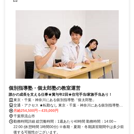
個別指導塾・個太郎塾の教室運営
誰かの成長を支える仕事★賞与年2回★住宅手当/家族手当あり！
東京・千葉・神奈川にある個別指導塾「個太郎塾」
交通・アクセス ★転勤なし 東京・千葉・神奈川にある個別指導塾
「個太郎塾」
月給254,500円～435,000円
千葉県流山市
勤務時間詳細 総労働時間：1週あたり40時間 勤務時間：14:00～
22:00 (休憩時間 1時間00分) ※春期・夏期・冬期講習期間中は多少前
後する可能性がございます。