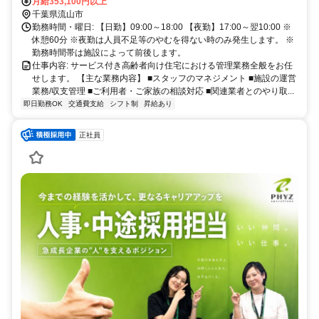
おたかの森駅」西出口より徒歩9分
月給353,100円以上
千葉県流山市
勤務時間・曜日: 【日勤】09:00～18:00 【夜勤】17:00～翌10:00 ※
休憩60分 ※夜勤は人員不足等のやむを得ない時のみ発生します。 ※
勤務時間帯は施設によって前後します。
仕事内容: サービス付き高齢者向け住宅における管理業務全般をお任
せします。 【主な業務内容】 ■スタッフのマネジメント ■施設の運営
業務/収支管理 ■ご利用者・ご家族の相談対応 ■関連業者とのやり取...
即日勤務OK
交通費支給
シフト制
昇給あり
正社員