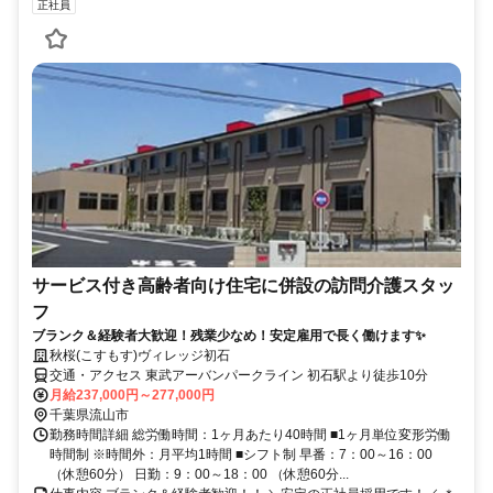
正社員
サービス付き高齢者向け住宅に併設の訪問介護スタッ
フ
ブランク＆経験者大歓迎！残業少なめ！安定雇用で長く働けます✨
秋桜(こすもす)ヴィレッジ初石
交通・アクセス 東武アーバンパークライン 初石駅より徒歩10分
月給237,000円～277,000円
千葉県流山市
勤務時間詳細 総労働時間：1ヶ月あたり40時間 ■1ヶ月単位変形労働
時間制 ※時間外：月平均1時間 ■シフト制 早番：7：00～16：00
（休憩60分） 日勤：9：00～18：00 （休憩60分...