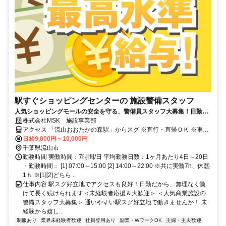
駅すぐショッピングセンターの 施設警備スタッフ
人気ショッピングモールの安全を守る、警備員スタッフ大募集！日勤＆
天候に左右されない施設内⇒カラダの負担が少なく、長く続けられやす
株式会社MSK 施設事業部
い環境です。未経験からでも【日給9000円～1万円】の高日給！3日間の
アクセス 「流山おおたかの森駅」からスグ ※直行・直帰ＯＫ ※車通
研修制度で不安な気持ちをしっかり解消して、現場で活躍できますよ！
勤不可
日給9,000円～10,000円
千葉県流山市
勤務時間 実働時間：7時間/日 平均勤務日数：1ヶ月あたり4日～20日
・勤務時間： [1] 07:00～15:00 [2] 14:00～22:00 ※共に実働7h、休憩
1ｈ ※[1][2]どちら...
仕事内容 駅スグ好立地でアクセスも良好！日勤だから、無理なく働
けて長く続けられます＜未経験者応援＆大歓迎＞ ＜人気商業施設の
警備スタッフ大募集＞ 通いやすい駅スグ好立地で働きませんか！ 未
経験から嬉し...
制服あり
業界未経験者歓迎
社員登用あり
副業・WワークOK
主婦・主夫歓迎