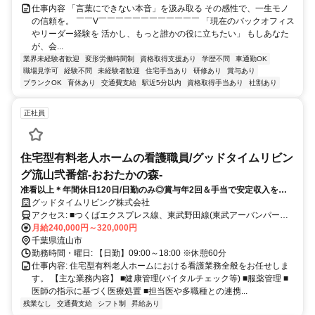
仕事内容 「言葉にできない本音」を汲み取る その感性で、一生モノ
の信頼を。 ￣￣V￣￣￣￣￣￣￣￣￣￣￣￣ 「現在のバックオフィス
やリーダー経験を 活かし、もっと誰かの役に立ちたい」 もしあなた
が、会...
業界未経験者歓迎
変形労働時間制
資格取得支援あり
学歴不問
車通勤OK
職場見学可
経験不問
未経験者歓迎
住宅手当あり
研修あり
賞与あり
ブランクOK
育休あり
交通費支給
駅近5分以内
資格取得手当あり
社割あり
正社員
住宅型有料老人ホームの看護職員/グッドタイムリビン
グ流山弐番舘-おおたかの森-
准看以上＊年間休日120日/日勤のみ◎賞与年2回＆手当で安定収入を実
現！大手法人グループの福利厚生充実♪
グッドタイムリビング株式会社
アクセス: ■つくばエクスプレス線、東武野田線(東武アーバンパーク
ライン)「流山おおたかの森駅」より徒歩8分
月給240,000円～320,000円
千葉県流山市
勤務時間・曜日: 【日勤】09:00～18:00 ※休憩60分
仕事内容: 住宅型有料老人ホームにおける看護業務全般をお任せしま
す。 【主な業務内容】 ■健康管理(バイタルチェック等) ■服薬管理 ■
医師の指示に基づく医療処置 ■担当医や多職種との連携...
残業なし
交通費支給
シフト制
昇給あり