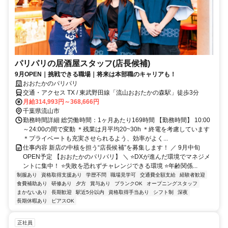
パリパリの居酒屋スタッフ(店長候補)
9月OPEN｜挑戦できる職場｜将来は本部職のキャリアも！
おおたかのパリパリ
交通・アクセス TX / 東武野田線「流山おおたかの森駅」徒歩3分
月給314,993円～368,666円
千葉県流山市
勤務時間詳細 総労働時間：1ヶ月あたり169時間 【勤務時間】 10:00
～24:00の間で変動 ＊残業は月平均20~30h ＊終電を考慮しています
＊プライベートも充実させられるよう、効率がよく...
仕事内容 新店の中核を担う“店長候補”を募集します！ ／ 9月中旬
OPEN予定 【おおたかのパリパリ】 ＼ ⭐DXが進んだ環境でマネジメ
ントに集中！ ⭐失敗を恐れずチャレンジできる環境 ⭐年齢関係...
制服あり
資格取得支援あり
学歴不問
職場見学可
交通費全額支給
経験者歓迎
食費補助あり
研修あり
夕方
賞与あり
ブランクOK
オープニングスタッフ
まかないあり
長期歓迎
駅近5分以内
資格取得手当あり
シフト制
深夜
長期休暇あり
ピアスOK
正社員