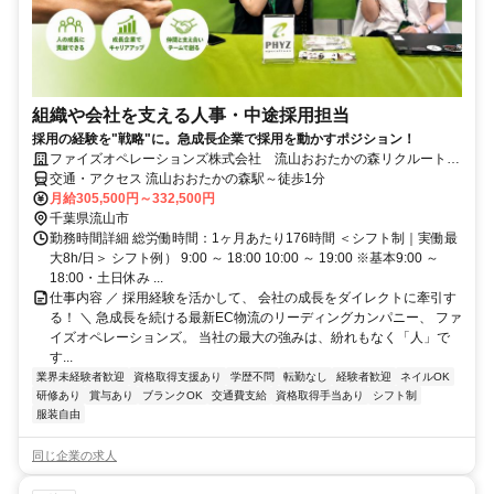
組織や会社を支える人事・中途採用担当
採用の経験を"戦略"に。急成長企業で採用を動かすポジション！
ファイズオペレーションズ株式会社 流山おおたかの森リクルートセ
ンター
交通・アクセス 流山おおたかの森駅～徒歩1分
月給305,500円～332,500円
千葉県流山市
勤務時間詳細 総労働時間：1ヶ月あたり176時間 ＜シフト制｜実働最
大8h/日＞ シフト例） 9:00 ～ 18:00 10:00 ～ 19:00 ※基本9:00 ～
18:00・土日休み ...
仕事内容 ／ 採用経験を活かして、 会社の成長をダイレクトに牽引す
る！ ＼ 急成長を続ける最新EC物流のリーディングカンパニー、 ファ
イズオペレーションズ。 当社の最大の強みは、紛れもなく「人」で
す...
業界未経験者歓迎
資格取得支援あり
学歴不問
転勤なし
経験者歓迎
ネイルOK
研修あり
賞与あり
ブランクOK
交通費支給
資格取得手当あり
シフト制
服装自由
同じ企業の求人