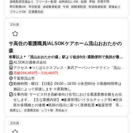
資格取得支援あり
フリーター歓迎
給料前払いOK
短期
早朝
学歴不問
即日勤務OK
学生歓迎
未経験者歓迎
午前
経験者歓迎
有資格者歓迎
研修あり
ブランクOK
交通費支給
正社員
サ高住の看護職員/ALSOKケアホーム流山おおたかの
森
准看以上＊「流山おおたかの森」駅より徒歩9分♪通勤便利で負担が最小
限◎月9日休み＊子育て世代にうれしい夜勤無しの求人♪
ALSOK介護株式会社
アクセス: ■つくばエクスプレス・東武アーバンパークライン「流山お
おたかの森駅」西出口より徒歩9分
月給298,460円～318,460円
千葉県流山市
勤務時間・曜日: 【日勤】09:00～18:00 ※休憩60分 ※勤務時間帯は
施設によって前後します ※夜勤無し
仕事内容: サービス付き高齢者向け住宅における看護業務全般をお任
せします。 【主な業務内容】 ■健康管理(バイタルチェック等) ■担当
医や多職種との連携 ■医師の指示に基づく医療処置 ■服薬管理 等...
残業なし
交通費支給
シフト制
昇給あり
正社員