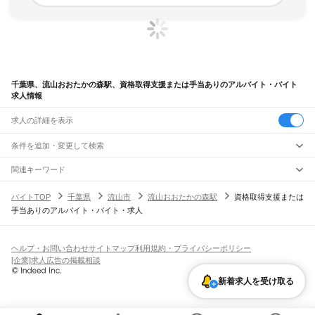
千葉県、流山おおたかの森駅、資格取得支援または手当ありのアルバイト・バイト
求人情報
求人の詳細を表示
条件を追加・変更して検索
市区町村を追加・変更
関連キーワード
完全在宅ワーク 全国
シール貼り 在宅
現在地周辺
ガチャガチャ
犬カフェ
千葉県
駅を追加・変更
バイトTOP
千葉県
流山市
流山おおたかの森駅
資格取得支援または
千葉県
すべて
手当ありのアルバイト・バイト・求人
千葉市
すべて
職種を追加・変更
JR武蔵野線
中央区
花見川区
稲毛区
若葉区
緑区
美浜区
南流山駅
新松戸駅
新八柱駅
東松戸駅
市川大野駅
船橋法典駅
西船橋駅
飲食・フードサービス
銚子市
市川市
船橋市
館山市
木更津市
松戸市
野田市
茂原市
成田市
佐倉市
東金市
特徴を追加・変更
飲食・フードサービス
すべて
ヘルプ・お問い合わせ
サイトマップ
利用規約・プライバシーポリシー
JR中央・総武線
旭市
習志野市
柏市
勝浦市
市原市
流山市
八千代市
我孫子市
鴨川市
鎌ケ谷市
ホールスタッフ
キッチンスタッフ
皿洗い・洗い場
精肉・鮮魚加工
給食調理
人気
[企業]求人広告の掲載相談
市川駅
本八幡駅
下総中山駅
西船橋駅
船橋駅
東船橋駅
津田沼駅
幕張本郷駅
幕張駅
君津市
富津市
浦安市
四街道市
袖ケ浦市
八街市
印西市
白井市
富里市
南房総市
雇用形態を追加・変更
パン屋（ベーカリー）
フードカウンター販売員
バー（BAR）・バーテンダー
日払いOK
高校生歓迎
学生歓迎
深夜の仕事
髪型・髪色自由
ひげOK
ネイルOK
新検見川駅
稲毛駅
西千葉駅
千葉駅
匝瑳市
香取市
山武市
いすみ市
大網白里市
印旛郡
香取郡
山武郡
長生郡
夷隅郡
新着求人を受け取る
飲食店補助（開店・閉店準備）
飲食店（店長・マネージャー）
ピアスOK
アルバイト・パート
履歴書不要
オープニングスタッフ
留学生・外国人活躍中
安房郡
都道府県を変更
営業・販売
JR総武本線
勤務期間
正社員
市川駅
船橋駅
津田沼駅
稲毛駅
千葉駅
東千葉駅
都賀駅
四街道駅
物井駅
佐倉駅
営業・販売
すべて
短期
契約社員
単発・1日OK
長期
期間限定（春夏冬休み等）