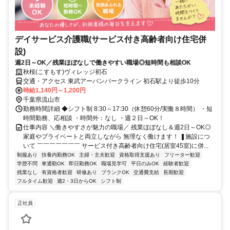
デイサービス介護職(サービス付き高齢者向け住宅併
設)
週2日～OK／残業ほぼなしで働きやすい職場◎短時間も相談OK
秋桜(こすもす)ヴィレッジ初石
交通・アクセス 東武アーバンパークライン 初石駅より徒歩10分
時給1,140円～1,200円
千葉県流山市
勤務時間詳細 ◆シフト制 8:30～17:30（休憩60分/実働８時間） ・短
時間勤務、応相談 ・時間外：なし ・週２日～OK！
仕事内容 ＼働きやすさが魅力の職場／ 残業ほぼなし＆週2日～OK◎
家庭やプライベートと両立しながら 無理なく働けます！ ❚施設につ
いて ￣￣￣￣￣￣￣ サービス付き高齢者向け住宅(居室45室)に併...
制服あり
扶養内勤務OK
主婦・主夫歓迎
資格取得支援あり
フリーター歓迎
学歴不問
車通勤OK
即日勤務OK
職場見学可
平日のみOK
経験者歓迎
残業なし
有資格者歓迎
研修あり
ブランクOK
交通費支給
長期歓迎
フルタイム歓迎
週2・3日からOK
シフト制
正社員