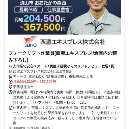
フォークリフト作業員(西濃エキスプレス/倉庫内の積
み下ろし)
⭐2人作業で安心スタート⭐実務未経験からのリフトデビュー歓迎⭐長期
休暇＆手当充実の正社員募集⭐
西濃エキスプレス株式会社 流山営業所
アクセス: 車通勤OK（駐車場完備） ※勤務地による
月給204,500円～357,500円
千葉県流山市
勤務時間・曜日: 24時間内で実働8時間（休憩1時間あり） ※拠点や担
当業務により変動あり ◎日勤・夜勤あり ◎希望時間は相談に応じ検
討します。 《シフト例》 ・8:00～17:00 ・13:0...
仕事内容: ✅西濃エキスプレス株式会社 流山営業所の構内にて、 フォ
ークリフトを使用した荷役作業をお任せします。 【主な業務】 ✅ト
ラックへの商品の積み込み・積み下ろし ✅倉庫内に保管されている
商...
即日勤務OK
シフト制
昇給あり