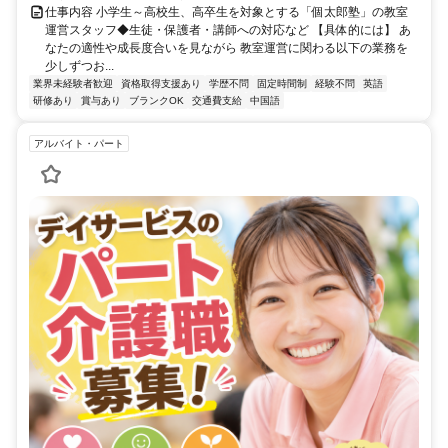
仕事内容 小学生～高校生、高卒生を対象とする「個太郎塾」の教室
運営スタッフ◆生徒・保護者・講師への対応など 【具体的には】 あ
なたの適性や成長度合いを見ながら 教室運営に関わる以下の業務を
少しずつお...
業界未経験者歓迎
資格取得支援あり
学歴不問
固定時間制
経験不問
英語
研修あり
賞与あり
ブランクOK
交通費支給
中国語
アルバイト・パート