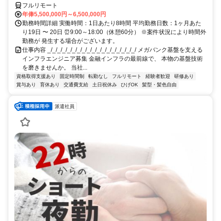
フルリモート
年俸5,500,000円～6,500,000円
勤務時間詳細 実働時間：1日あたり8時間 平均勤務日数：1ヶ月あた
り19日 〜 20日 ⏰9:00～18:00（休憩60分） ※案件状況により時間外
勤務が 発生する場合がございます。
仕事内容 _/_/_/_/_/_/_/_/_/_/_/_/_/_/_/_/_/_/ メガバンク基盤を支える
インフラエンジニア募集 金融インフラの最前線で、 本物の基盤技術
を磨きませんか。 当社...
資格取得支援あり
固定時間制
転勤なし
フルリモート
経験者歓迎
研修あり
賞与あり
育休あり
交通費支給
土日祝休み
ひげOK
髪型・髪色自由
派遣社員