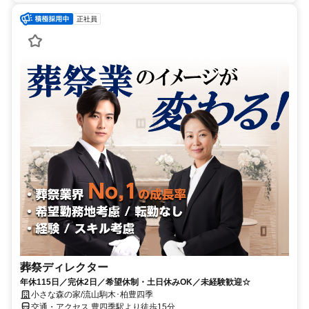
正社員
葬祭ディレクター
年休115日／完休2日／希望休制・土日休みOK／未経験歓迎☆
小さな森の家/流山駒木･柏豊四季
交通・アクセス 豊四季駅より徒歩15分