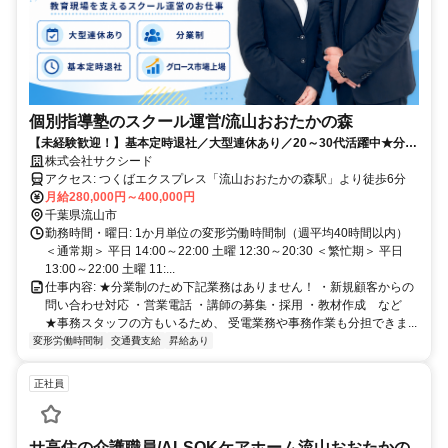
個別指導塾のスクール運営/流山おおたかの森
【未経験歓迎！】基本定時退社／大型連休あり／20～30代活躍中★分業
制＆事務スタッフのサポートで、子どもたち一人ひとりへの対応やスク
株式会社サクシード
ール運営にしっかり集中できる！
アクセス: つくばエクスプレス「流山おおたかの森駅」より徒歩6分 ㅤ
月給280,000円～400,000円
千葉県流山市
勤務時間・曜日: 1か月単位の変形労働時間制（週平均40時間以内） ㅤ
＜通常期＞ 平日 14:00～22:00 土曜 12:30～20:30 ＜繁忙期＞ 平日
13:00～22:00 土曜 11:...
仕事内容: ★分業制のため下記業務はありません！ ・新規顧客からの
問い合わせ対応 ・営業電話 ・講師の募集・採用 ・教材作成 など ㅤ
★事務スタッフの方もいるため、 受電業務や事務作業も分担できま...
変形労働時間制
交通費支給
昇給あり
正社員
サ高住の介護職員/ALSOKケアホーム流山おおたかの