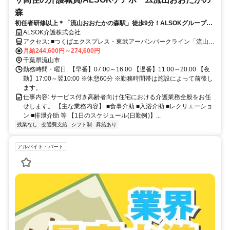
森
初任者研修以上＊「流山おおたかの森駅」徒歩9分！ALSOKグループで
安定キャリアを実現！中途向け研修などスキルサポート充実！
ALSOK介護株式会社
アクセス: ■つくばエクスプレス・東武アーバンパークライン「流山お
おたかの森駅」西出口より徒歩9分
月給244,600円～274,600円
千葉県流山市
勤務時間・曜日: 【早番】07:00～16:00 【遅番】11:00～20:00 【夜
勤】17:00～翌10:00 ※休憩60分 ※勤務時間帯は施設によって前後し
ます。
仕事内容: サービス付き高齢者向け住宅における介護業務全般をお任
せします。 【主な業務内容】 ■食事介助 ■入浴介助 ■レクリエーショ
ン ■排泄介助 等 【1日のスケジュール(日勤例)】...
残業なし
交通費支給
シフト制
昇給あり
アルバイト・パート