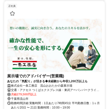
正社員
展示場でのアドバイザー(営業職)
あなたの「気配り」が活きる◆未経験から年収1,200万以上も
株式会社一条工務店 流山おおたかの森展示場
交通・アクセス つくばエクスプレス線・東武アーバンパークライン
流山おおたかの森駅 徒歩約5分
月給279,500円以上
千葉県流山市
勤務時間詳細 実働時間：1日あたり7時間45分 平均勤務日数：1ヶ月
あたり20日 〜 21日 勤務時間：10:00～19:00