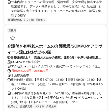
仕事内容: ドライバーの運行管理・労務管理・安全管理を担当する管
理業務です。 データや帳票をもとに、荷物のお預かりからお届けま
での輸送を裏方で支えます。 ドライバーとの連携のほか、輸送を依
頼する顧客...
即日勤務OK
シフト制
昇給あり
正社員
介護付き有料老人ホームの介護職員/SOMPOケアラヴ
ィーレ流山おおたかの森
初任者研修以上＊「流山おおたかの森駅」徒歩6分！手厚い研修制度で
新たな成長も目指せます！SOMPOグループで安定キャリアを実現！
SOMPOケア株式会社
アクセス: ■つくばエクスプレス・東武アーバンパークライン「流山お
おたかの森駅」より徒歩5分
月給247,200円～285,800円
千葉県流山市
勤務時間・曜日: 【早番】07:00～16:00 【日勤】09:00～18:00 【遅
番】11:00～20:00 【夜勤】17:00～翌10:00 ※休憩60分 ※24時間4シ
フト交代制
仕事内容: 介護付き有料老人ホームにおける介護業務全般をお任せし
ます。 【主な業務内容】 ■食事介助 ■入浴介助 ■レクリエーション ■
排泄介助 等 【1日のスケジュール(日勤例)】 09:00 ...
残業なし
交通費支給
シフト制
昇給あり