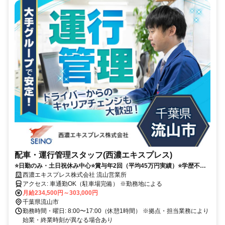
配車・運行管理スタッフ(西濃エキスプレス)
⭐日勤のみ・土日祝休み中心⭐賞与年2回（平均45万円実績）⭐学歴不
問・未経験相談可
西濃エキスプレス株式会社 流山営業所
アクセス: 車通勤OK（駐車場完備） ※勤務地による
月給234,500円～303,000円
千葉県流山市
勤務時間・曜日: 8:00〜17:00（休憩1時間） ※拠点・担当業務により
始業・終業時刻が異なる場合あり