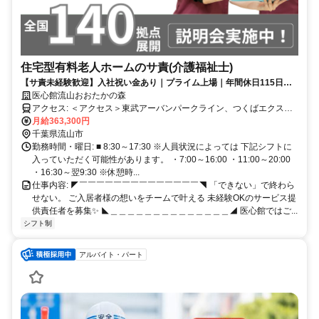
住宅型有料老人ホームのサ責(介護福祉士)
【サ責未経験歓迎】入社祝い金あり｜プライム上場｜年間休日115日｜
看護師24h常駐｜ご入居者様の想いをチームで叶える✧
医心館流山おおたかの森
アクセス: ＜アクセス＞東武アーバンパークライン、つくばエクスプ
レス 流山おおたかの森駅 徒歩8分
月給363,300円
千葉県流山市
勤務時間・曜日: ■ 8:30～17:30 ※人員状況によっては 下記シフトに
入っていただく可能性があります。 ・7:00～16:00 ・11:00～20:00
・16:30～翌9:30 ※休憩時...
仕事内容: ◤￣￣￣￣￣￣￣￣￣￣￣￣￣￣◥ 「できない」で終わら
せない。 ご入居者様の想いをチームで叶える 未経験OKのサービス提
供責任者を募集✨ ◣＿＿＿＿＿＿＿＿＿＿＿＿＿＿◢ 医心館ではご...
シフト制
アルバイト・パート