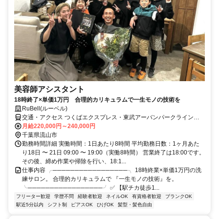
美容師アシスタント
18時終了×単価1万円 合理的カリキュラムで一生モノの技術を
RuBell(ルーベル)
交通・アクセス つくばエクスプレス・東武アーバンパークライン
「流山おおたかの森駅」より徒歩1分
月給220,000円～240,000円
千葉県流山市
勤務時間詳細 実働時間：1日あたり8時間 平均勤務日数：1ヶ月あた
り18日 〜 21日 09:00 〜 19:00（実働8時間） 営業終了は18:00です。
その後、締め作業や掃除を行い、18:1...
仕事内容 ╭─────────────────╮ 18時終業×単価1万円の洗
練サロン。 合理的カリキュラムで 『一生モノの技術』を。
╰─────────────────╯ ✅ 【駅チカ徒歩1...
フリーター歓迎
学歴不問
経験者歓迎
ネイルOK
有資格者歓迎
ブランクOK
駅近5分以内
シフト制
ピアスOK
ひげOK
髪型・髪色自由