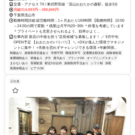
交通・アクセス TX / 東武野田線「流山おおたかの森駅」徒歩3分
月給314,993円～368,666円
千葉県流山市
勤務時間詳細 総労働時間：1ヶ月あたり169時間 【勤務時間】 10:00
～24:00の間で変動 ＊残業は月平均20~30h ＊終電を考慮しています
＊プライベートも充実させられるよう、効率がよく...
仕事内容 新店の中核を担う“店長候補”を募集します！ ／ 9月中旬
OPEN予定 【おおたかのパリパリ】 ＼ ⭐DXが進んだ環境でマネジメ
ントに集中！ ⭐失敗を恐れずチャレンジできる環境 ⭐年齢関係...
制服あり
資格取得支援あり
学歴不問
職場見学可
交通費全額支給
経験者歓迎
食費補助あり
研修あり
夕方
賞与あり
ブランクOK
オープニングスタッフ
まかないあり
長期歓迎
駅近5分以内
資格取得手当あり
シフト制
深夜
長期休暇あり
ピアスOK
正社員