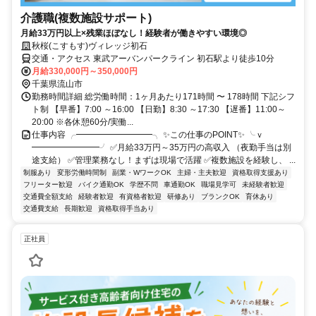
介護職(複数施設サポート)
月給33万円以上×残業ほぼなし！経験者が働きやすい環境◎
秋桜(こすもす)ヴィレッジ初石
交通・アクセス 東武アーバンパークライン 初石駅より徒歩10分
月給330,000円～350,000円
千葉県流山市
勤務時間詳細 総労働時間：1ヶ月あたり171時間 〜 178時間 下記シフ
ト制 【早番】7:00 ～16:00 【日勤】8:30 ～17:30 【遅番】11:00～
20:00 ※各休憩60分/実働...
仕事内容 ╭━━━━━━━━━╮ ✨この仕事のPOINT✨ ╰ｖ
━━━━━━━━╯ ✅月給33万円～35万円の高収入 （夜勤手当は別
途支給） ✅管理業務なし！まずは現場で活躍 ✅複数施設を経験し、 ...
制服あり
変形労働時間制
副業・WワークOK
主婦・主夫歓迎
資格取得支援あり
フリーター歓迎
バイク通勤OK
学歴不問
車通勤OK
職場見学可
未経験者歓迎
交通費全額支給
経験者歓迎
有資格者歓迎
研修あり
ブランクOK
育休あり
交通費支給
長期歓迎
資格取得手当あり
正社員