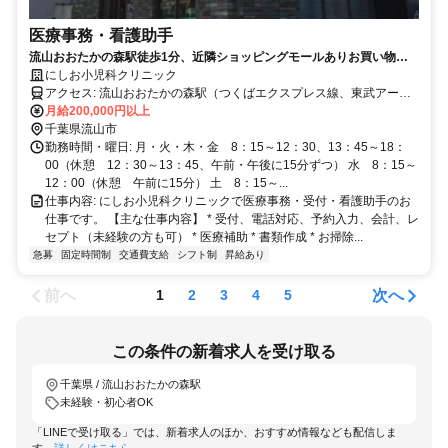
医療事務・看護助手
流山おおたかの森駅徒歩1分、近隣ショッピングモールありお買い物便
利です！
にしお小児科クリニック
アクセス: 流山おおたかの森駅（つくばエクスプレス線、東武アーバ
ンライン線）から徒歩約1分
月給200,000円以上
千葉県流山市
勤務時間・曜日: 月・火・木・金 8：15～12：30、13：45～18：
00（休憩 12：30～13：45、午前・午後に15分ずつ） 水 8：15～
12：00（休憩 午前に15分） 土 8：15～...
仕事内容: にしお小児科クリニックで医療事務・受付・看護助手のお
仕事です。 【主な仕事内容】 * 受付、電話対応、予約入力、会計、レ
セプト（未経験の方も可） * 医療補助 * 書類作成 * お掃除...
急募
固定時間制
交通費支給
シフト制
昇給あり
前へ
次へ
1
2
3
4
5
この条件の新着求人を受け取る
千葉県 / 流山おおたかの森駅
未経験・初心者OK
「LINEで受け取る」では、新着求人のほか、おすすめ情報なども配信しま
す。
詳しくはこちら