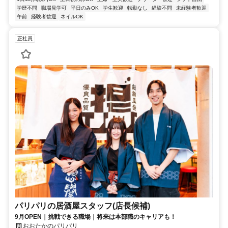
学歴不問
職場見学可
平日のみOK
学生歓迎
転勤なし
経験不問
未経験者歓迎
午前
経験者歓迎
ネイルOK
正社員
パリパリの居酒屋スタッフ(店長候補)
9月OPEN｜挑戦できる職場｜将来は本部職のキャリアも！
おおたかのパリパリ