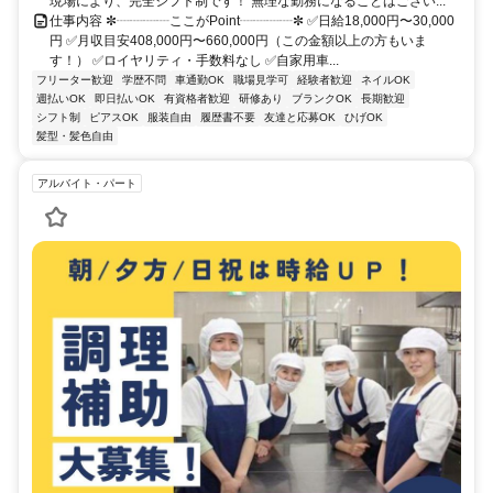
現場により、完全シフト制です！ 無理な勤務になることはござい...
仕事内容 ✼┈┈┈┈ここがPoint┈┈┈┈✼ ✅日給18,000円〜30,000
円 ✅月収目安408,000円〜660,000円（この金額以上の方もいま
す！） ✅ロイヤリティ・手数料なし ✅自家用車...
フリーター歓迎
学歴不問
車通勤OK
職場見学可
経験者歓迎
ネイルOK
週払いOK
即日払いOK
有資格者歓迎
研修あり
ブランクOK
長期歓迎
シフト制
ピアスOK
服装自由
履歴書不要
友達と応募OK
ひげOK
髪型・髪色自由
アルバイト・パート