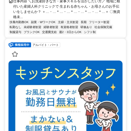
仕事内容 ＼お洗濯好きな方・家事スキルを活かしたい方／ 地域に根
付いた産婦人科クリニックで 生まれる赤ちゃん・お母さんのお手伝
いをしませんか？ ＋…・…＊…・…＊…・…＊…・…＊…＋ 〇無資
格未...
扶養内勤務OK
副業・WワークOK
主婦・主夫歓迎
長期
フリーター歓迎
転勤なし
未経験者歓迎
経験者歓迎
有資格者歓迎
研修あり
社会保険完備
制服貸与
ブランクOK
交通費支給
週2・3日からOK
シフト制
アルバイト・パート