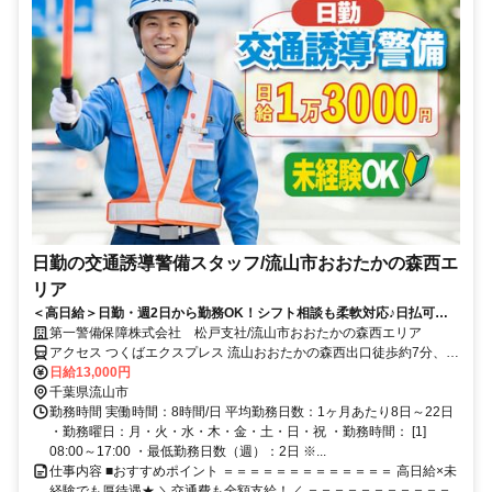
日勤の交通誘導警備スタッフ/流山市おおたかの森西エ
リア
＜高日給＞日勤・週2日から勤務OK！シフト相談も柔軟対応♪日払可◎
未経験歓迎★
第一警備保障株式会社 松戸支社/流山市おおたかの森西エリア
アクセス つくばエクスプレス 流山おおたかの森西出口徒歩約7分、つ
くばエクスプレス 流山おおたかの森西出口徒歩約7分、東武野田線
日給13,000円
〔アーバンパークライン〕 初石西口徒歩約17分 直行直帰OK＊交通費
千葉県流山市
全額支給＊
勤務時間 実働時間：8時間/日 平均勤務日数：1ヶ月あたり8日～22日
・勤務曜日：月・火・水・木・金・土・日・祝 ・勤務時間： [1]
08:00～17:00 ・最低勤務日数（週）：2日 ※...
仕事内容 ■おすすめポイント ＝＝＝＝＝＝＝＝＝＝＝＝＝ 高日給×未
経験でも厚待遇★ ＼交通費も全額支給！／ ＝＝＝＝＝＝＝＝＝＝＝