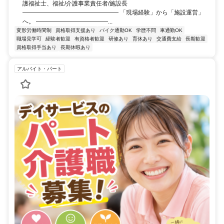
護福祉士、福祉/介護事業責任者/施設長
———————————————— 「現場経験」から「施設運営」
へ。 ————————————...
変形労働時間制
資格取得支援あり
バイク通勤OK
学歴不問
車通勤OK
職場見学可
経験者歓迎
有資格者歓迎
研修あり
育休あり
交通費支給
長期歓迎
資格取得手当あり
長期休暇あり
アルバイト・パート