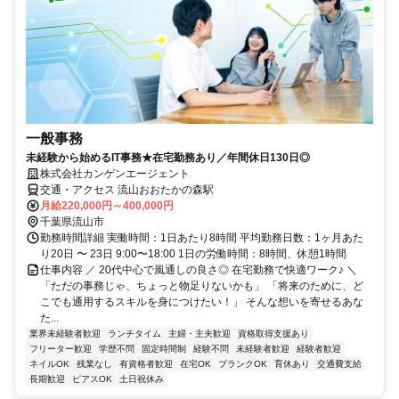
一般事務
未経験から始めるIT事務★在宅勤務あり／年間休日130日◎
株式会社カンゲンエージェント
交通・アクセス 流山おおたかの森駅
月給220,000円～400,000円
千葉県流山市
勤務時間詳細 実働時間：1日あたり8時間 平均勤務日数：1ヶ月あた
り20日 〜 23日 9:00〜18:00 1日の労働時間：8時間、休憩1時間
仕事内容 ／ 20代中心で風通しの良さ◎ 在宅勤務で快適ワーク♪ ＼
「ただの事務じゃ、ちょっと物足りないかも」 「将来のために、ど
こでも通用するスキルを身につけたい！」 そんな想いを寄せるあな
た...
業界未経験者歓迎
ランチタイム
主婦・主夫歓迎
資格取得支援あり
フリーター歓迎
学歴不問
固定時間制
経験不問
未経験者歓迎
経験者歓迎
ネイルOK
残業なし
有資格者歓迎
在宅OK
ブランクOK
育休あり
交通費支給
長期歓迎
ピアスOK
土日祝休み