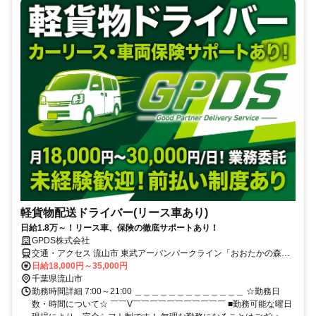
軽貨物配送ドライバー(リース車あり)
日給1.8万～！リース車、保険の徹底サポートあり！
GPDS株式会社
交通・アクセス 流山市 東武アーバンパークライン「おおたかの森
駅」徒歩５分
日給18,000円～35,000円
千葉県流山市
勤務時間詳細 7:00～21:00 ＿＿＿＿＿＿＿＿＿＿＿＿＿ ☆勤務日
数・時間について☆ ￣￣V￣￣￣￣￣￣￣￣￣￣￣ ■勤務可能な曜日