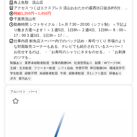
（土日祝は＋100円！）賞与あり◎
角上魚類 流山店
アクセス つくばエクスプレス 流山おおたかの森西出口徒歩約5分、東
武野田線〔アーバンパークライン〕 流山おおたかの森西出口徒歩約5
時給1,350円～1,450円
分、東武野田線〔アーバンパークライン〕 豊四季出入口1徒歩約22分
千葉県流山市
流山おおたかの森駅から徒歩4分 ※バイク・自転車応相談
勤務時間 シフトサイクル：1ヶ月 7:30～20:00（シフト制） ＜下記よ
り働き方選べます！＞ 1.週5日、1日8h～ 2.週4日、1日8h～ 8：00～
17：00 3.週3日、1日3h～ 17：...
仕事内容 鮮魚店スーパー内でのパック詰め・寿司づくり 市場のよう
な対面販売コーナーもある、テレビでも紹介されているスーパー！
お任せするのは、 ・「お寿司のシャリにネタをのせる」 ・「お刺身
のツマを...
制服あり
業界未経験者歓迎
扶養内勤務OK
社員登用あり
副業・WワークOK
主婦・主夫歓迎
フリーター歓迎
シフト自由
学歴不問
即日勤務OK
職場見学可
学生歓迎
経験不問
未経験者歓迎
午前
経験者歓迎
月1シフト提出
研修あり
夕方
賞与あり
アルバイト・パート