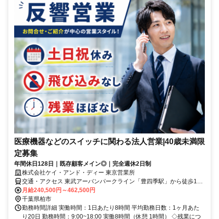
医療機器などのスイッチに関わる法人営業|40歳未満限
定募集
年間休日128日｜既存顧客メイン◎｜完全週休2日制
株式会社ケイ・アンド・ディー 東京営業所
交通・アクセス 東武アーバンパークライン「豊四季駅」から徒歩10
分
月給240,500円～462,500円
千葉県柏市
勤務時間詳細 実働時間：1日あたり8時間 平均勤務日数：1ヶ月あた
り20日 勤務時間：9:00~18:00 実働8時間（休憩 1時間） ◇残業につ