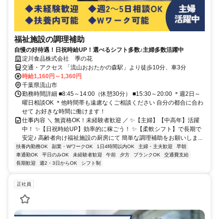
福祉施設の調理補助
自慢の好待遇！日祝時給UP！選べるシフト多数♪主婦多数活躍中
淀川食品株式会社 季の花
交通・アクセス 「流山おおたかの森駅」より徒歩10分、車3分
時給1,160円～1,360円
千葉県流山市
勤務時間詳細 ■8:45～14:00（休憩30分） ■15:30～20:00 ＊週2日～
曜日相談OK ＊他時間帯も遠慮なくご相談ください 自分の都合に合わ
せて お好きな時間に働けます！
仕事内容 ＼ 無資格OK！未経験者歓迎 ／ ✨【主婦】【中高年】活躍
中！ ✨【日祝時給UP】効率的に稼ごう！ ✨【柔軟シフト】で長期で
安定♪ 高齢者向け福祉施設の厨房にて 簡単な調理補助をお願いしま...
扶養内勤務OK
副業・WワークOK
1日4時間以内OK
主婦・主夫歓迎
早朝
車通勤OK
平日のみOK
未経験者歓迎
午前
夕方
ブランクOK
交通費支給
長期歓迎
週2・3日からOK
シフト制
正社員