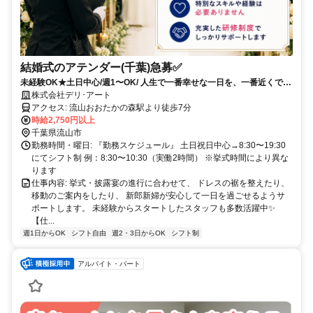
結婚式のアテンダー(千葉)急募✅
未経験OK★土日中心/週1〜OK/ 人生で一番幸せな一日を、一番近くで支
える介添スタッフ募集！
株式会社デリ･アート
アクセス: 流山おおたかの森駅より徒歩7分
時給2,750円以上
千葉県流山市
勤務時間・曜日: 『勤務スケジュール』 土日祝日中心→8:30〜19:30
にてシフト制 例：8:30〜10:30（実働2時間） ※挙式時間により異な
ります
仕事内容: 挙式・披露宴の進行に合わせて、 ドレスの裾を整えたり、
移動のご案内をしたり、 新郎新婦が安心して一日を過ごせるようサ
ポートします。 未経験からスタートしたスタッフも多数活躍中✨
【仕...
週1日からOK
シフト自由
週2・3日からOK
シフト制
アルバイト・パート