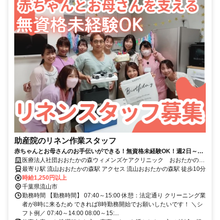
助産院のリネン作業スタッフ
赤ちゃんとお母さんのお手伝いができる！無資格未経験OK！週2日～
OK！Wワーク・扶養内勤務OK！／リネン作業スタッフ
医療法人社団おおたかの森ウィメンズケアクリニック おおたかの森
ウィメンズケアクリニック
最寄り駅 流山おおたかの森駅 アクセス 流山おおたかの森駅 徒歩10分
時給1,250円以上
千葉県流山市
勤務時間 【勤務時間】 07:40～15:00 休憩：法定通り クリーニング業
者が8時に来るため できれば8時勤務開始でお願いしたいです！ ＼シ
フト例／ 07:40～14:00 08:00～15:...