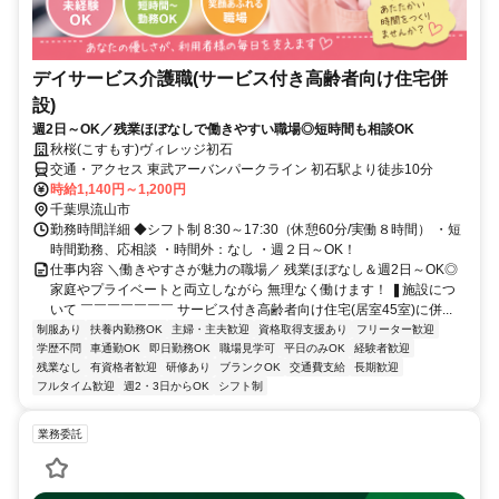
デイサービス介護職(サービス付き高齢者向け住宅併
設)
週2日～OK／残業ほぼなしで働きやすい職場◎短時間も相談OK
秋桜(こすもす)ヴィレッジ初石
交通・アクセス 東武アーバンパークライン 初石駅より徒歩10分
時給1,140円～1,200円
千葉県流山市
勤務時間詳細 ◆シフト制 8:30～17:30（休憩60分/実働８時間） ・短
時間勤務、応相談 ・時間外：なし ・週２日～OK！
仕事内容 ＼働きやすさが魅力の職場／ 残業ほぼなし＆週2日～OK◎
家庭やプライベートと両立しながら 無理なく働けます！ ❚施設につ
いて ￣￣￣￣￣￣￣ サービス付き高齢者向け住宅(居室45室)に併...
制服あり
扶養内勤務OK
主婦・主夫歓迎
資格取得支援あり
フリーター歓迎
学歴不問
車通勤OK
即日勤務OK
職場見学可
平日のみOK
経験者歓迎
残業なし
有資格者歓迎
研修あり
ブランクOK
交通費支給
長期歓迎
フルタイム歓迎
週2・3日からOK
シフト制
業務委託