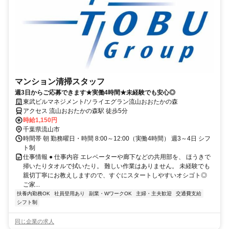
マンション清掃スタッフ
週3日からご応募できます★実働4時間★未経験でも安心◎
東武ビルマネジメント/ソライエグラン流山おおたかの森
アクセス 流山おおたかの森駅 徒歩5分
時給1,150円
千葉県流山市
時間帯 朝 勤務曜日・時間 8:00～12:00（実働4時間） 週3～4日 シフ
ト制
仕事情報 ● 仕事内容 エレベーターや廊下などの共用部を、 ほうきで
掃いたりタオルで拭いたり。 難しい作業はありません。 未経験でも
親切丁寧にお教えしますので、すぐにスタートしやすいオシゴト◎
ご家...
扶養内勤務OK
社員登用あり
副業・WワークOK
主婦・主夫歓迎
交通費支給
シフト制
同じ企業の求人