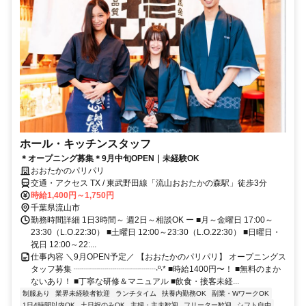
ホール・キッチンスタッフ
＊オープニング募集＊9月中旬OPEN｜未経験OK
おおたかのパリパリ
交通・アクセス TX / 東武野田線「流山おおたかの森駅」徒歩3分
時給1,400円～1,750円
千葉県流山市
勤務時間詳細 1日3時間～ 週2日～相談OK ー ■月～金曜日 17:00～
23:30（L.O.22:30） ■土曜日 12:00～23:30（L.O.22:30） ■日曜日・
祝日 12:00～22:...
仕事内容 ＼9月OPEN予定／ 【おおたかのパリパリ】 オープニングス
タッフ募集 ┈┈┈┈┈┈┈┈┈┈‧º‧* ■時給1400円〜！ ■無料のまか
ないあり！ ■丁寧な研修＆マニュアル ■飲食・接客未経...
制服あり
業界未経験者歓迎
ランチタイム
扶養内勤務OK
副業・WワークOK
1日4時間以内OK
土日祝のみOK
主婦・主夫歓迎
フリーター歓迎
シフト自由