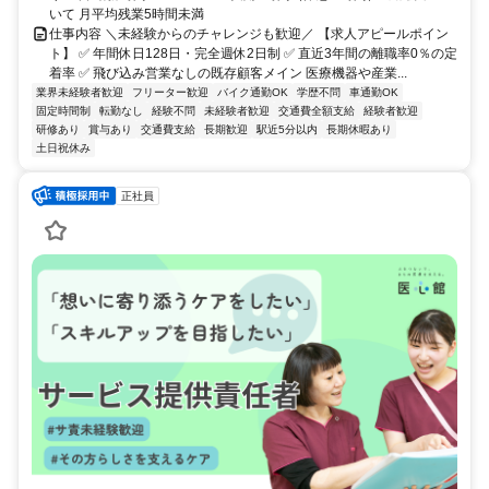
いて 月平均残業5時間未満
仕事内容 ＼未経験からのチャレンジも歓迎／ 【求人アピールポイン
ト】 ✅ 年間休日128日・完全週休2日制 ✅ 直近3年間の離職率0％の定
着率 ✅ 飛び込み営業なしの既存顧客メイン 医療機器や産業...
業界未経験者歓迎
フリーター歓迎
バイク通勤OK
学歴不問
車通勤OK
固定時間制
転勤なし
経験不問
未経験者歓迎
交通費全額支給
経験者歓迎
研修あり
賞与あり
交通費支給
長期歓迎
駅近5分以内
長期休暇あり
土日祝休み
正社員