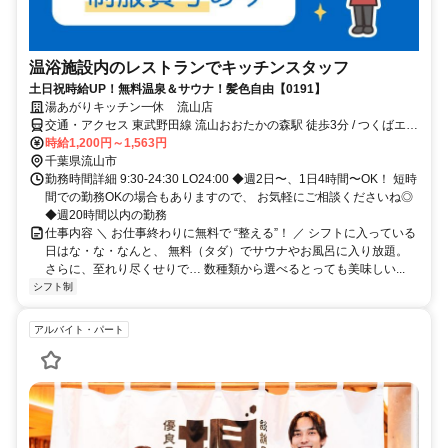
温浴施設内のレストランでキッチンスタッフ
土日祝時給UP！無料温泉＆サウナ！髪色自由【0191】
湯あがりキッチン一休 流山店
交通・アクセス 東武野田線 流山おおたかの森駅 徒歩3分 / つくばエク
スプレス 流山おおたかの森駅 徒歩3分 / 東武野田線 豊四季駅 車10分
時給1,200円～1,563円
千葉県流山市
勤務時間詳細 9:30-24:30 LO24:00 ◆週2日〜、1日4時間〜OK！ 短時
間での勤務OKの場合もありますので、 お気軽にご相談くださいね◎
◆週20時間以内の勤務
仕事内容 ＼ お仕事終わりに無料で “整える”！ ／ シフトに入っている
日はな・な・なんと、 無料（タダ）でサウナやお風呂に入り放題。
さらに、至れり尽くせりで… 数種類から選べるとっても美味しい...
シフト制
アルバイト・パート