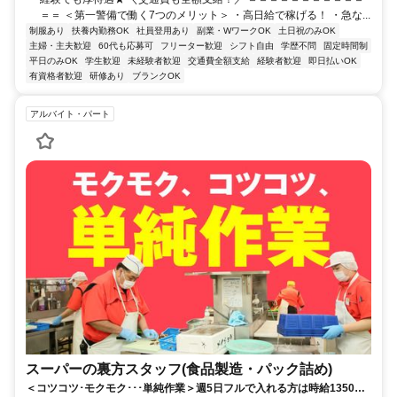
＝＝ ＜第一警備で働く7つのメリット＞ ・高日給で稼げる！ ・急な...
制服あり
扶養内勤務OK
社員登用あり
副業・WワークOK
土日祝のみOK
主婦・主夫歓迎
60代も応募可
フリーター歓迎
シフト自由
学歴不問
固定時間制
平日のみOK
学生歓迎
未経験者歓迎
交通費全額支給
経験者歓迎
即日払いOK
有資格者歓迎
研修あり
ブランクOK
アルバイト・パート
スーパーの裏方スタッフ(食品製造・パック詰め)
＜コツコツ･モクモク･･･単純作業＞週5日フルで入れる方は時給1350円