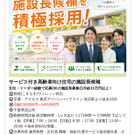
サービス付き高齢者向け住宅の施設長候補
主任・リーダー経験で応募OKの施設長募集◎月給33万円以上！
秋桜(こすもす)ヴィレッジ初石
交通・アクセス 東武アーバンパークライン 初石駅より徒歩10分
月給330,000円～400,000円
千葉県流山市
勤務時間詳細 総労働時間：1ヶ月あたり171時間 〜 178時間 下記シフ
ト制 【早番】7:00 ～16:00 【日勤】8:30 ～17:30 【遅番】11:00～
20:00 ※各休憩60分/実働...
仕事内容 雇用形態：正社員 職種：福祉/介護サービス提供責任者、介