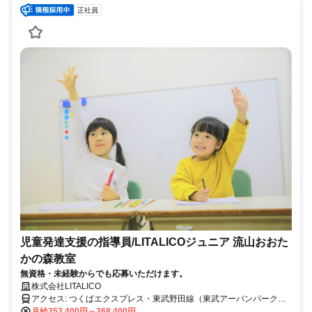
正社員
児童発達支援の指導員/LITALICOジュニア 流山おおた
かの森教室
無資格・未経験からでも応募いただけます。
株式会社LITALICO
アクセス: つくばエクスプレス・東武野田線（東武アーバンパークラ
イン）「流山おおたかの森駅」より徒歩1分
月給253,400円～268,400円