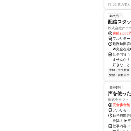
同じ企業の求人
業務委託
配信スタッ
株式会社yeter
月給2,000
フルリモー
勤務時間詳
⛺完全在宅
仕事内容 ＼
ませんか？
好きなことで
主婦・主夫歓迎
髪型・髪色自由
業務委託
声を使っ
株式会社マト
完全歩合制
フルリモー
勤務時間詳細
推奨！ ▶
仕事内容 