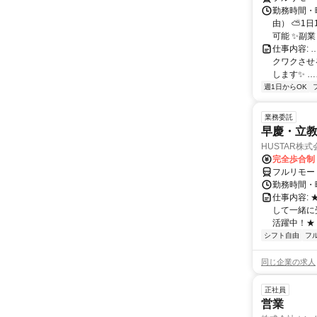
勤務時間・
由） ⛅1
可能 ✨副
仕事内容:
クワクさせ
します✨ …
週1日からOK
業務委託
早慶・立教
HUSTAR株式
完全歩合制
フルリモー
勤務時間・曜
仕事内容:
して一緒に
活躍中！★
シフト自由
フ
同じ企業の求人
正社員
営業