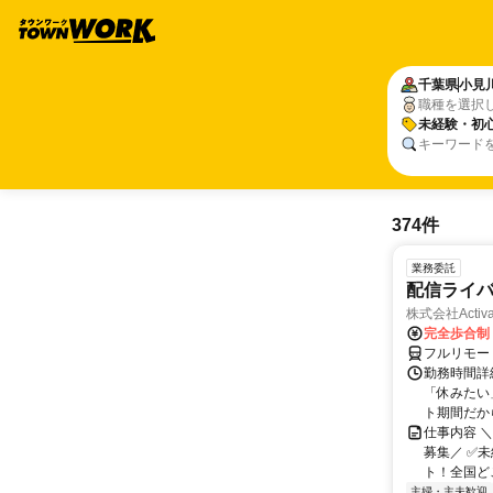
千葉県
小見
職種を選択
未経験・初心
キーワード
374件
業務委託
配信ライ
株式会社Activa
完全歩合制
フルリモー
勤務時間詳
「休みたい
ト期間だか
仕事内容 
募集／ ✅
ト！全国どこ
主婦・主夫歓迎