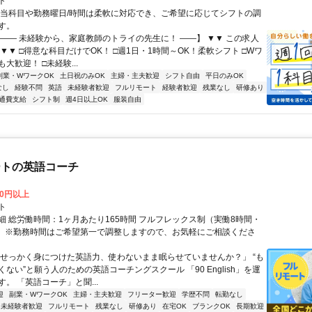
ト
担当科目や勤務曜日/時間は柔軟に対応でき、ご希望に応じてシフトの調
す。
【―― 未経験から、家庭教師のトライの先生に！ ――】 ▼▼ この求人
！ ▼▼ □得意な科目だけでOK！ □週1日・1時間～OK！柔軟シフト □Wワ
大歓迎！ □未経験...
副業・WワークOK
土日祝のみOK
主婦・主夫歓迎
シフト自由
平日のみOK
なし
経験不問
英語
未経験者歓迎
フルリモート
経験者歓迎
残業なし
研修あり
通費支給
シフト制
週4日以上OK
服装自由
ートの英語コーチ
00円以上
ト
細 総労働時間：1ヶ月あたり165時間 フルフレックス制（実働8時間・
） ※勤務時間はご希望第一で調整しますので、お気軽にご相談くださ
「せっかく身につけた英語力、使わないまま眠らせていませんか？」 “も
ない”と願う人のための英語コーチングスクール 「90 English」を運
。 「英語コーチ」と聞...
迎
副業・WワークOK
主婦・主夫歓迎
フリーター歓迎
学歴不問
転勤なし
未経験者歓迎
フルリモート
残業なし
研修あり
在宅OK
ブランクOK
長期歓迎