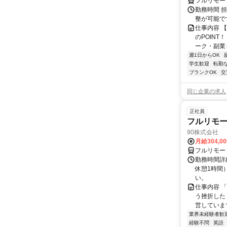
フルリモー
勤務時間 
整が可能で
仕事内容 
のPOINT
ーク・副業も
週1日からOK
学生歓迎
転勤
ブランクOK
交
同じ企業の求人
正社員
フルリモ
90株式会社
月給304,0
フルリモー
勤務時間詳
休憩1時間
い。
仕事内容 
う挫折したく
営しています
業界未経験者歓
経験不問
英語