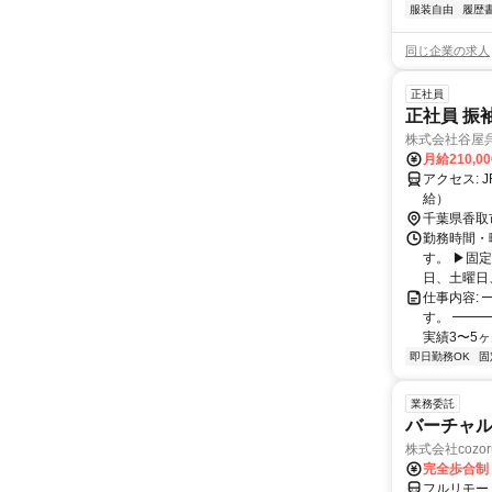
服装自由
履歴
同じ企業の求人
正社員
正社員 振
株式会社谷屋
月給210,0
アクセス: JR成田線「小見川駅」徒歩7分 車通勤OK（大駐車場完備・交通費全額支
給）
千葉県香取
勤務時間・曜
す。 ▶固
日、土曜日、
仕事内容:
す。 ━━━
実績3〜5ヶ
即日勤務OK
固
業務委託
バーチャル
株式会社cozor
完全歩合制
フルリモー