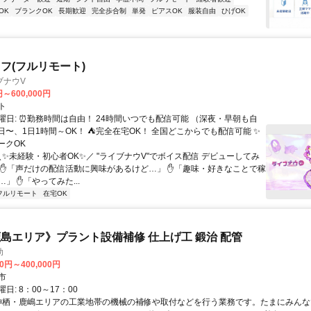
OK
ブランクOK
長期歓迎
完全歩合制
単発
ピアスOK
服装自由
ひげOK
フ(フルリモート)
ブナウV
円～600,000円
ト
曜日: ⏰勤務時間は自由！ 24時間いつでも配信可能 （深夜・早朝も自
日〜、1日1時間～OK！ ⛺完全在宅OK！ 全国どこからでも配信可能 ✨
ークOK
＼✨未経験・初心者OK✨／ "ライブナウV"でボイス配信 デビューしてみ
 ✋「声だけの配信活動に興味があるけど…」 ✋「趣味・好きなことで稼
」 ✋「やってみた...
フルリモート
在宅OK
島エリア》プラント設備補修 仕上げ工 鍛治 配管
助
00円～400,000円
市
日: 8：00～17：00
 神栖・鹿嶋エリアの工業地帯の機械の補修や取付などを行う業務です。たまにみん