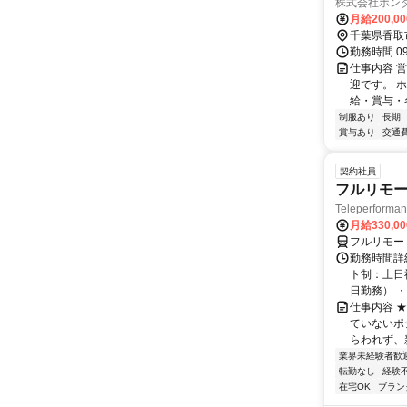
株式会社ホン
月給200,0
千葉県香取
勤務時間 09
仕事内容 
迎です。 
給・賞与・
制服あり
長期
賞与あり
交通
契約社員
フルリモー
Teleperform
月給330,0
フルリモー
勤務時間詳
ト制：土日
日勤務） ・
仕事内容 
ていないポ
らわれず、新
業界未経験者歓
転勤なし
経験
在宅OK
ブラン