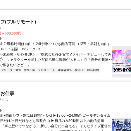
フ(フルリモート)
a
円～600,000円
ト
細 ⏰勤務時間は自由！ 24時間いつでも配信可能 （深夜・早朝も自由）
OK！ ✨副業・WワークOK
✨未経験・初心者OK✨／ "株式会社yetera"でVライバー デビューしてみ
 ✋「キャラクターを通じた配信活動に興味がある…」 ✋「自分の趣味や
稼ぎたいけど…」 ...
フリーター歓迎
学歴不問
フルリモート
経験者歓迎
在宅OK
服装自由
たお仕事
リクス
ト
 ■自由シフト制(1日1時間～OK) ▶19:00〜24:00の ゴールデンタイム
平日だけ/土日だけなども調整自由 ▶初月のみ50時間以上の配信必須
／ 『声と想いでつながる、 新しい自分に出会える』 そんなライブ配信の