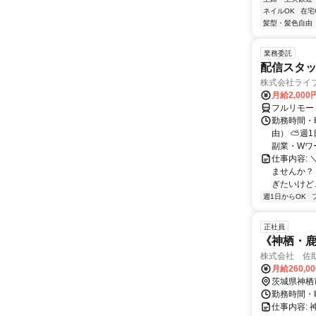
ネイルOK
在宅
髪型・髪色自由
業務委託
配信スタッ
株式会社ライ
月給2,000
フルリモー
勤務時間・
由） ⛅週1
副業・Wワ
仕事内容: 
ませんか？
ぎたいけど…
週1日からOK
正社員
《神栖・鹿
株式会社 佐
月給260,0
茨城県神栖
勤務時間・曜
仕事内容: