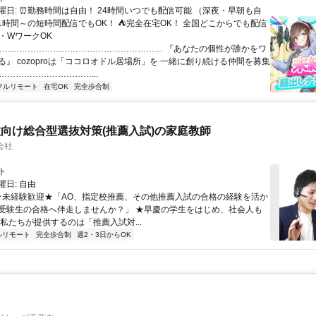
曜日: ⏰勤務時間は自由！ 24時間いつでも配信可能 （深夜・早朝も自
日1時間～の短時間配信でもOK！ ⛺完全在宅OK！ 全国どこからでも配信
業・WワークOK
 …………………………………………………… 『あなたの個性が誰かをワ
る』 cozoproは「ココロオドル居場所」を 一緒に創り続ける仲間を募集
……………………………...
フルリモート
在宅OK
完全歩合制
向け総合型選抜対策(推薦入試)の家庭教師
会社
ト
日: 自由
 ★未経験歓迎★「AO、指定校推薦、その他推薦入試の合格の経験を活か
受験生の合格へ伴走しませんか？」 ★早慶の学生をはじめ、社会人も
 私たちが提供するのは「推薦入試対...
ルリモート
完全歩合制
週2・3日からOK