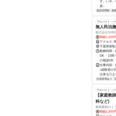
す。いや、
真...
固定時間制
残
アルバイト・パ
無人民泊施
株式会社SAN
時給1,20
ア
千葉県香取
勤務時間・曜
OK ・1
の相談OK
仕事内容:
♪経験者の
出来る◎土
社員登用あり
アルバイト・パ
【家庭教師
科など)
家庭教師のト
時給1,800