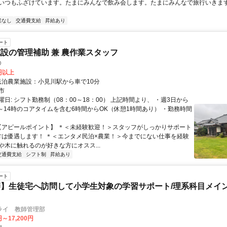
いつもふざけています。たまにみんなで飲み会します。たまにみんなで旅行いきま
業なし
交通費支給
昇給あり
ート
設の管理補助 兼 農作業スタッフ
D
0円以上
クセス: 民泊農業施設：小見川駅から車で10分
市
日: シフト勤務制（08：00～18：00） 上記時間より、 ・週3日から
0時～14時のコアタイムを含む6時間からOK（休憩1時間あり） ・勤務時間
 【アピールポイント】 ＊＜未経験歓迎！＞スタッフがしっかりサポート
方は優遇します！ ＊＜エンタメ民泊×農業！＞今までにない仕事を経験
や木に触れるのが好きな方にオスス...
交通費支給
シフト制
昇給あり
ート
】生徒宅へ訪問して小学生対象の学習サポート/理系科目メイン
ライ 教師管理部
円～17,200円