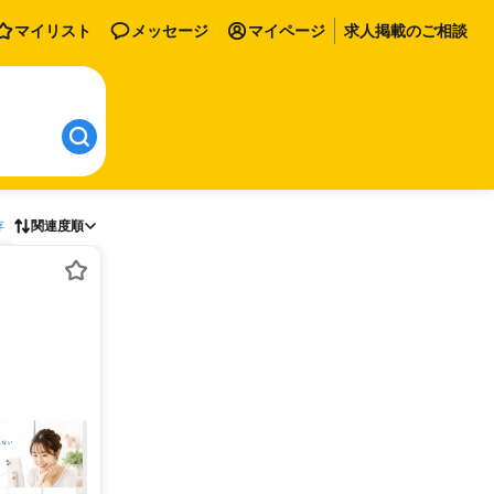
マイリスト
メッセージ
マイページ
求人掲載のご相談
存
関連度順