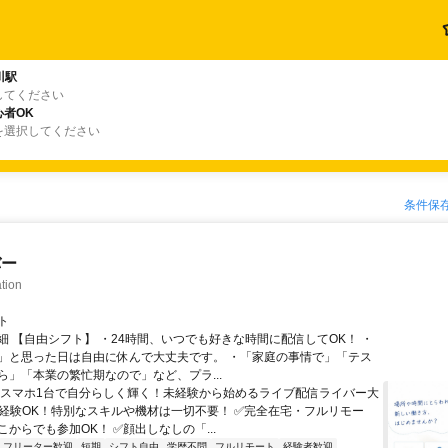
川駅
してください
者OK
を選択してください
条件保
バー
tion
ト
細 【自由シフト】 ・24時間、いつでも好きな時間に配信してOK！ ・
」と思った日は自由に休んで大丈夫です。 ・「家庭の事情で」「テス
ら」「本業の繁忙期なので」など、プラ...
＼スマホ1台で自分らしく輝く！未経験から始めるライブ配信ライバー大
未経験OK！特別なスキルや機材は一切不要！ ✅完全在宅・フルリモー
からでも参加OK！ ✅顔出しなしの「...
フリーター歓迎
短期
シフト自由
学歴不問
フルリモート
経験者歓迎