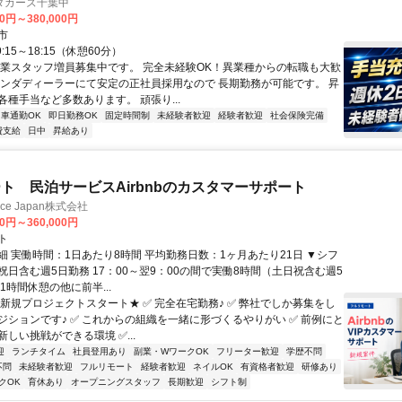
ダカーズ千葉中
00円～380,000円
市
:15～18:15（休憩60分）
営業スタッフ増員募集中です。 完全未経験OK！異業種からの転職も大歓
ホンダディーラーにて安定の正社員採用なので 長期勤務が可能です。 昇
各種手当など多数あります。 頑張り...
車通勤OK
即日勤務OK
固定時間制
未経験者歓迎
経験者歓迎
社会保険完備
費支給
日中
昇給あり
ト 民泊サービスAirbnbのカスタマーサポート
ance Japan株式会社
00円～360,000円
ト
細 実働時間：1日あたり8時間 平均勤務日数：1ヶ月あたり21日 ▼シフ
祝日含む週5日勤務 17：00～翌9：00の間で実働8時間（土日祝含む週5
1時間休憩の他に前半...
★新規プロジェクトスタート★ ✅ 完全在宅勤務♪ ✅ 弊社でしか募集をし
ジションです♪ ✅ これからの組織を一緒に形づくるやりがい ✅ 前例にと
しい挑戦ができる環境 ✅...
迎
ランチタイム
社員登用あり
副業・WワークOK
フリーター歓迎
学歴不問
不問
未経験者歓迎
フルリモート
経験者歓迎
ネイルOK
有資格者歓迎
研修あり
クOK
育休あり
オープニングスタッフ
長期歓迎
シフト制