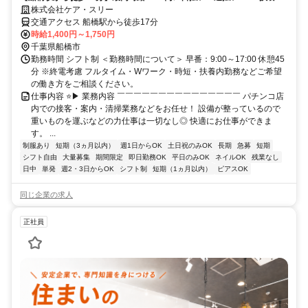
内・WワークもOK！初期費用無料/家具家電付1Kの社宅もご用意◎
株式会社ケア・スリー
交通アクセス 船橋駅から徒歩17分
時給1,400円～1,750円
千葉県船橋市
勤務時間 シフト制 ＜勤務時間について＞ 早番：9:00～17:00 休憩45
分 ※終電考慮 フルタイム・Wワーク・時短・扶養内勤務などご希望
の働き方をご相談ください。
仕事内容 ⭐️▶ 業務内容 ￣￣￣￣￣￣￣￣￣￣￣￣￣￣￣ パチンコ店
内での接客・案内・清掃業務などをお任せ！ 設備が整っているので
重いものを運ぶなどの力仕事は一切なし◎ 快適にお仕事ができま
す。 ...
制服あり
短期（3ヵ月以内）
週1日からOK
土日祝のみOK
長期
急募
短期
シフト自由
大量募集
期間限定
即日勤務OK
平日のみOK
ネイルOK
残業なし
日中
単発
週2・3日からOK
シフト制
短期（1ヵ月以内）
ピアスOK
同じ企業の求人
正社員