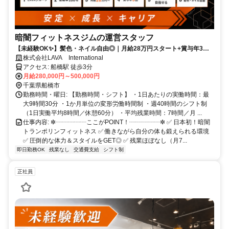
暗闇フィットネスジムの運営スタッフ
【未経験OK✨】髪色・ネイル自由◎｜月給28万円スタート+賞与年3回
｜業界最大手✨残業少なめ（月7h程度）＆プライベート◎
株式会社LAVA International
アクセス: 船橋駅 徒歩3分
月給280,000円～500,000円
千葉県船橋市
勤務時間・曜日: 【勤務時間・シフト】 ・1日あたりの実働時間：最
大9時間30分 ・1か月単位の変形労働時間制 ・週40時間のシフト制
（1日実働平均8時間／休憩60分） ・平均残業時間：7時間／月 ...
仕事内容: ✼┈┈┈┈┈ここがPOINT！┈┈┈┈┈✼ ✅ 日本初！暗闇
トランポリンフィットネス ✅ 働きながら自分の体も鍛えられる環境
✅ 圧倒的な体力＆スタイルをGET◎ ✅ 残業ほぼなし（月7...
即日勤務OK
残業なし
交通費支給
シフト制
正社員