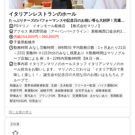
イタリアンレストランのホール
たっぷりチーズのパフォーマンスや記念日のお祝い等も大好評！完週休
2、5連休制度、賞与・退職金等充実！
PSマリノ イオンモール船橋店 【株式会社マリノ】
アクセス 東武野田線〔アーバンパークライン〕 新船橋西口徒歩約1
分、東葉高速線 東海神T4口徒歩約9分、京成本線 海神徒歩約16分
月給254,000円～300,000円
「新船橋駅」スグ ※車通勤可（店舗による）【受動喫煙防止措置】
千葉県船橋市
敷地内禁煙 （喫煙所/勤務地により異なる）
勤務時間 みなし労働時間：8時間/日 平均勤務日数：1ヶ月あたり21日
～22日 実働8h ※1日2h分のみなし残業あり ※勤務時間はマリノグル
ープ店舗による 例：9～22時内実働8時間 【休日・休...
仕事内容 イタリアンマリノのホールスタッフ イタリアンマリノのホ
ール担当をお願いします。 マリノのこだわりは 「イタリア気分で美
味しく楽しく！」 誕生会や記念日の大切な日のお祝いはもちろん グ
ループで...
制服あり
業界未経験者歓迎
主婦・主夫歓迎
フリーター歓迎
バイク通勤OK
学歴不問
車通勤OK
経験不問
未経験者歓迎
住宅手当あり
経験者歓迎
研修あり
賞与あり
ブランクOK
育休あり
交通費支給
まかないあり
長期歓迎
駅近5分以内
社割あり
同じ企業の求人
正社員