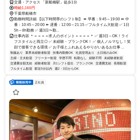
交通・アクセス 「新船橋駅」徒歩1分
時給1,160円
千葉県船橋市
勤務時間詳細 【以下時間帯のシフト制】 ⏩ 早番：9:45～19:00 ⏩ 中
番：10:45～20:00 ⏩ 遅番：12:00～21:15 ✅フルタイム大歓迎 ✅ 1日
5h～8h勤務 ✅ 週3日〜勤...
仕事内容 ＊＝＝＝＝求人のポイント＝＝＝＝＊ ✅ 週3日～OK！ライ
フスタイルと両立◎ ✅ 未経験・ブランクOK！ ✅ 個人ノルマなし！笑
顔で接客できる環境 ✅ お子様とふれあえるやりがいあるお仕事 ...
制服あり
業界未経験者歓迎
扶養内勤務OK
社員登用あり
土日祝のみOK
主婦・主夫歓迎
フリーター歓迎
学歴不問
転勤なし
経験不問
未経験者歓迎
交通費全額支給
経験者歓迎
月1シフト提出
ブランクOK
交通費支給
長期歓迎
フルタイム歓迎
駅近5分以内
週2・3日からOK
正社員