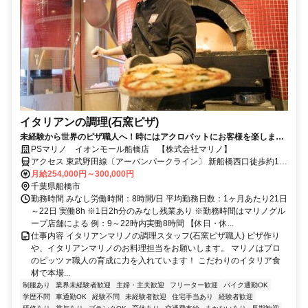
イタリアンの調理(石窯ピザ)
未経験から世界のピザ職人へ！時にはアクロバットにお客様を楽しませ
るエンターテイメントな調理staff
PSマリノ イオンモール船橋店 【株式会社マリノ】
アクセス 東武野田線〔アーバンパークライン〕 新船橋西口徒歩約1
分、東葉高速線 東海神T4口徒歩約9分、京成本線 海神徒歩約16分
月給254,000円～300,000円
「新船橋駅」スグ ※車通勤可（店舗による）【受動喫煙防止措置】
千葉県船橋市
敷地内禁煙 （喫煙所/勤務地により異なる）
勤務時間 みなし労働時間：8時間/日 平均勤務日数：1ヶ月あたり21日
～22日 実働8h ※1日2h分のみなし残業あり ※勤務時間はマリノグル
ープ店舗による 例：9～22時内実働8時間 【休日・休...
仕事内容 イタリアンマリノの調理スタッフ(石窯ピザ職人) ピザ作り
や、イタリアンマリノのお料理担当をお願いします。 マリノはプロ
のピッツァ職人の育成に力を入れています！ こだわりのイタリア食
材で本場...
制服あり
業界未経験者歓迎
主婦・主夫歓迎
フリーター歓迎
バイク通勤OK
学歴不問
車通勤OK
経験不問
未経験者歓迎
住宅手当あり
経験者歓迎