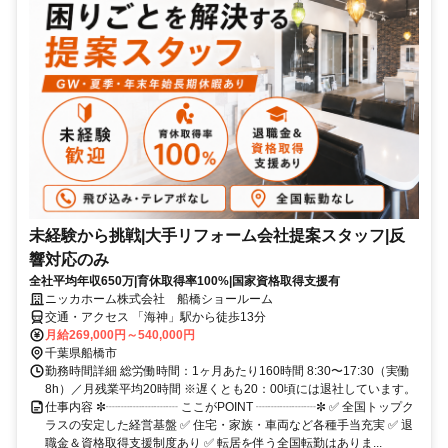
未経験から挑戦|大手リフォーム会社提案スタッフ|反
響対応のみ
全社平均年収650万|育休取得率100%|国家資格取得支援有
ニッカホーム株式会社 船橋ショールーム
交通・アクセス 「海神」駅から徒歩13分
月給269,000円～540,000円
千葉県船橋市
勤務時間詳細 総労働時間：1ヶ月あたり160時間 8:30〜17:30（実働
8h）／月残業平均20時間 ※遅くとも20：00頃には退社しています。
仕事内容 ✼┈┈┈┈┈┈ ここがPOINT ┈┈┈┈┈✼ ✅ 全国トップク
ラスの安定した経営基盤 ✅ 住宅・家族・車両など各種手当充実 ✅ 退
職金＆資格取得支援制度あり ✅ 転居を伴う全国転勤はありま...