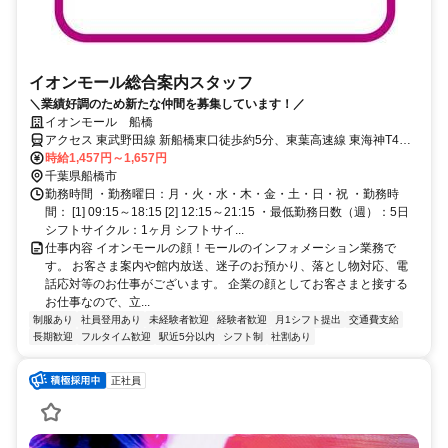
イオンモール総合案内スタッフ
＼業績好調のため新たな仲間を募集しています！／
イオンモール 船橋
アクセス 東武野田線 新船橋東口徒歩約5分、東葉高速線 東海神T4口
徒歩約12分、東武野田線 塚田西口徒歩約13分 「新船橋駅」改札すぐ
時給1,457円～1,657円
※「船橋駅」よりバス有
千葉県船橋市
勤務時間 ・勤務曜日：月・火・水・木・金・土・日・祝 ・勤務時
間： [1] 09:15～18:15 [2] 12:15～21:15 ・最低勤務日数（週）：5日
シフトサイクル：1ヶ月 シフトサイ...
仕事内容 イオンモールの顔！モールのインフォメーション業務で
す。 お客さま案内や館内放送、迷子のお預かり、落とし物対応、電
話応対等のお仕事がございます。 企業の顔としてお客さまと接する
お仕事なので、立...
制服あり
社員登用あり
未経験者歓迎
経験者歓迎
月1シフト提出
交通費支給
長期歓迎
フルタイム歓迎
駅近5分以内
シフト制
社割あり
正社員