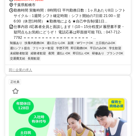
千葉県船橋市
勤務時間 実働時間：8時間/日 平均勤務日数：1ヶ月あたり8日 シフト
サイクル：1週間 シフト確定時期：シフト開始の7日前 21:00～翌
6:00（休憩1時間） ★勤務地による ★自己申告制/週1日...
仕事内容 //応募者全員と面談します！(10～15分程度)// 履歴書不要・
疑問点もお気軽にどうぞ！ 電話応募は即面接可能 TEL：047-712-
7792 ＝＝＝＝＝＝＝＝＝＝＝＝＝＝＝＝＝＝ ・...
制服あり
扶養内勤務OK
週1日からOK
副業・WワークOK
土日祝のみOK
週1シフト提出
フリーター歓迎
学歴不問
即日勤務OK
平日のみOK
学生歓迎
未経験者歓迎
経験者歓迎
夜間
週払いOK
即日払いOK
研修あり
ブランクOK
交通費支給
長期歓迎
同じ企業の求人
正社員