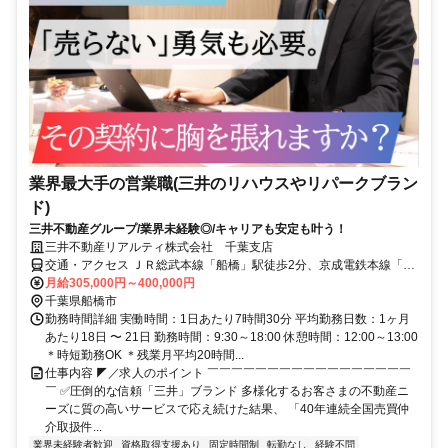
業界最大手の営業職(三井のリハウスやリパークブラン
ド)
三井不動産グループ/業界未経験◎/キャリアも安定も叶う！
三井不動産リアルティ株式会社 千葉支店
交通・アクセス ＪＲ総武本線「船橋」駅徒歩2分、京成電鉄本線「京
成船橋」駅徒歩2分
月給305,000円～400,000円
千葉県船橋市
勤務時間詳細 実働時間：1日あたり7時間30分 平均勤務日数：1ヶ月
あたり18日 〜 21日 勤務時間：9:30～18:00 休憩時間：12:00～13:00
＊時短勤務OK ＊残業月平均20時間...
仕事内容 ◤／求人のポイント ￣￣￣￣￣￣￣￣￣￣￣￣￣￣￣￣￣
￣ ✅圧倒的な信頼「三井」ブランド 多様化するお客さまの不動産ニ
ーズに質の高いサービスで応え続けた結果、 「40年連続全国売買仲
介取扱件...
業界未経験者歓迎
資格取得支援あり
固定時間制
転勤なし
経験不問