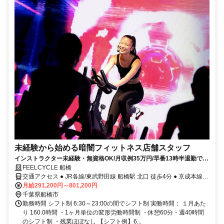
未経験から始める暗闇フィットネス店舗スタッフ
インストラクター未経験・無資格OK/月収例35万円/早番13時半退勤でプ
ライベート充実
FEELCYCLE 船橋
交通アクセス ● JR各線/東武野田線 船橋駅 北口 徒歩4分 ● 京成本線
京成船橋駅 東口改札 徒歩7分
月給291,200円～801,200円
千葉県船橋市
勤務時間 シフト制 6:30～23:00の間でシフト制 実働時間： １月あた
り 160.0時間 ・1ヶ月単位の変形労働時間制 ・休憩60分・週40時間
のシフト制 ・残業ほぼなし 【シフト例】6...