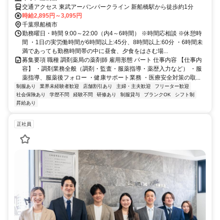
交通アクセス 東武アーバンパークライン 新船橋駅から徒歩約1分
時給2,895円～3,095円
千葉県船橋市
勤務曜日・時間 9:00～22:00（内4～6時間） ※時間応相談 ※休憩時
間 ・1日の実労働時間が6時間以上:45分、8時間以上:60分 ・6時間未
満であっても勤務時間帯の中に昼食、夕食をはさむ場...
募集要項 職種 調剤薬局の薬剤師 雇用形態 パート 仕事内容 【仕事内
容】 ・調剤業務全般（調剤・監査・服薬指導・薬歴入力など） ・服
薬指導、服薬後フォロー ・健康サポート業務 ・医療安全対策の取...
制服あり
業界未経験者歓迎
店舗割引あり
主婦・主夫歓迎
フリーター歓迎
社会保険あり
学歴不問
経験不問
研修あり
制服貸与
ブランクOK
シフト制
昇給あり
正社員