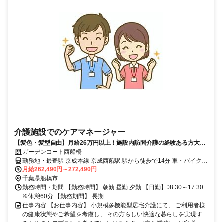
介護施設でのケアマネージャー
【髪色・髪型自由】月給26万円以上！施設内訪問介護の経験ある方大歓
迎！車通勤OK！交通費支給！
ガーデンコート西船橋
勤務地・最寄駅 京成本線 京成西船駅 駅から徒歩で14分 車・バイクで
の通勤OK！
月給262,490円～272,490円
千葉県船橋市
勤務時間・期間 【勤務時間】 朝勤 昼勤 夕勤 【日勤】08:30～17:30
※休憩60分 【勤務期間】 長期
仕事内容 【お仕事内容】 小規模多機能型居宅介護にて、 ご利用者様
の健康状態やご希望を考慮し、 その方らしい快適な暮らしを実現す