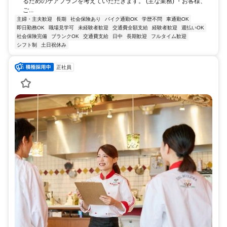
るためのケアプランを考えていただきます。 (主な業務) ・お客様、
ご...
主婦・主夫歓迎
長期
社会保険あり
バイク通勤OK
学歴不問
車通勤OK
即日勤務OK
職場見学可
未経験者歓迎
交通費全額支給
経験者歓迎
週払いOK
社会保険完備
ブランクOK
交通費支給
日中
長期歓迎
フルタイム歓迎
シフト制
土日祝休み
正社員