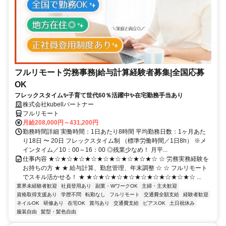
フルリモート労務事務|給与計算経験者募集|全国応募
OK
フレックスタイム✨子育て世代60％活躍中✨在宅勤務手当あり
株式会社kubellパートナー
フルリモート
月給208,000円～431,200円
勤務時間詳細 実働時間：1日あたり8時間 平均勤務日数：1ヶ月あた
り18日 〜 20日 フレックスタイム制 （標準労働時間／1日8h） ※メ
インタイム／10：00～16：00 ◎残業少なめ！ 月平...
仕事内容 ★☆★☆★☆★☆★☆★☆★☆★☆★☆ ☆ 労務実務経験を
お持ちの方 ★ ★ 給与計算、勤怠管理、年末調整 ☆ ☆ フルリモート
でスキル活かせる！ ★ ★☆★☆★☆★☆★☆★☆★☆★☆★☆ ...
業界未経験者歓迎
社員登用あり
副業・WワークOK
主婦・主夫歓迎
資格取得支援あり
学歴不問
転勤なし
フルリモート
交通費全額支給
経験者歓迎
ネイルOK
研修あり
在宅OK
賞与あり
交通費支給
ピアスOK
土日祝休み
服装自由
髪型・髪色自由