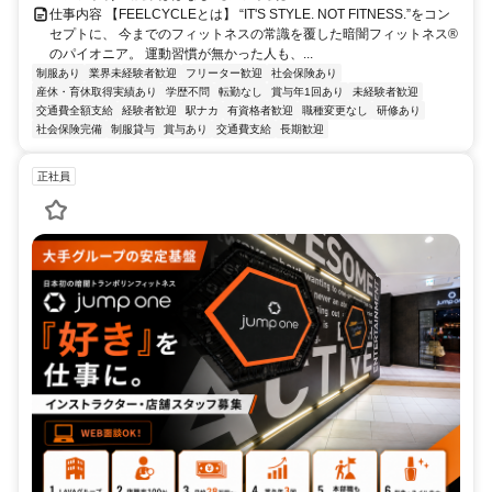
仕事内容 【FEELCYCLEとは】 “IT'S STYLE. NOT FITNESS.”をコン
セプトに、 今までのフィットネスの常識を覆した暗闇フィットネス®
のパイオニア。 運動習慣が無かった人も、...
制服あり
業界未経験者歓迎
フリーター歓迎
社会保険あり
産休・育休取得実績あり
学歴不問
転勤なし
賞与年1回あり
未経験者歓迎
交通費全額支給
経験者歓迎
駅ナカ
有資格者歓迎
職種変更なし
研修あり
社会保険完備
制服貸与
賞与あり
交通費支給
長期歓迎
正社員