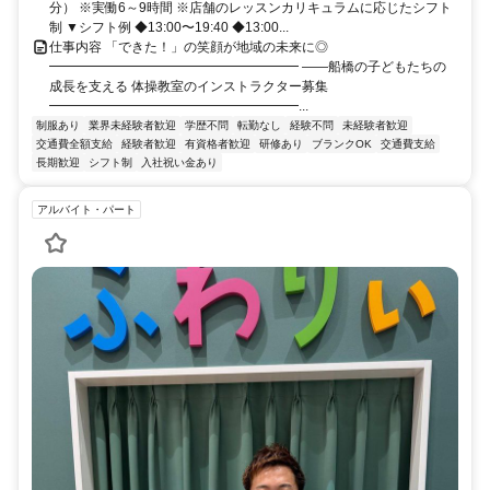
分） ※実働6～9時間 ※店舗のレッスンカリキュラムに応じたシフト
制 ▼シフト例 ◆13:00〜19:40 ◆13:00...
仕事内容 「できた！」の笑顔が地域の未来に◎
━━━━━━━━━━━━━━━━━━━ ――船橋の子どもたちの
成長を支える 体操教室のインストラクター募集
━━━━━━━━━━━━━━━━━━━...
制服あり
業界未経験者歓迎
学歴不問
転勤なし
経験不問
未経験者歓迎
交通費全額支給
経験者歓迎
有資格者歓迎
研修あり
ブランクOK
交通費支給
長期歓迎
シフト制
入社祝い金あり
アルバイト・パート