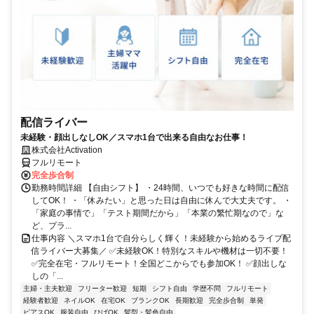
配信ライバー
未経験・顔出しなしOK／スマホ1台で出来る自由なお仕事！
株式会社Activation
フルリモート
完全歩合制
勤務時間詳細 【自由シフト】 ・24時間、いつでも好きな時間に配信
してOK！ ・「休みたい」と思った日は自由に休んで大丈夫です。 ・
「家庭の事情で」「テスト期間だから」「本業の繁忙期なので」な
ど、プラ...
仕事内容 ＼スマホ1台で自分らしく輝く！未経験から始めるライブ配
信ライバー大募集／ ✅未経験OK！特別なスキルや機材は一切不要！
✅完全在宅・フルリモート！全国どこからでも参加OK！ ✅顔出しな
しの「...
主婦・主夫歓迎
フリーター歓迎
短期
シフト自由
学歴不問
フルリモート
経験者歓迎
ネイルOK
在宅OK
ブランクOK
長期歓迎
完全歩合制
単発
ピアスOK
服装自由
ひげOK
髪型・髪色自由