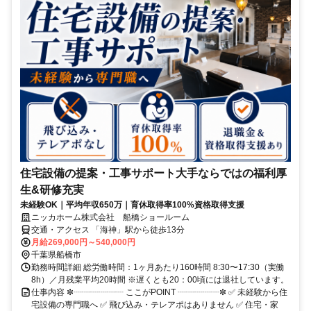
住宅設備の提案・工事サポート大手ならではの福利厚
生&研修充実
未経験OK｜平均年収650万｜育休取得率100%資格取得支援
ニッカホーム株式会社 船橋ショールーム
交通・アクセス 「海神」駅から徒歩13分
月給269,000円～540,000円
千葉県船橋市
勤務時間詳細 総労働時間：1ヶ月あたり160時間 8:30〜17:30（実働
8h）／月残業平均20時間 ※遅くとも20：00頃には退社しています。
仕事内容 ✼┈┈┈┈┈┈ ここがPOINT ┈┈┈┈┈✼ ✅ 未経験から住
宅設備の専門職へ ✅ 飛び込み・テレアポはありません ✅ 住宅・家