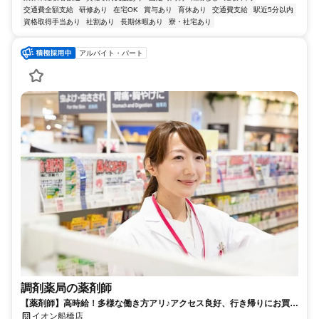
交通費全額支給
研修あり
在宅OK
賞与あり
育休あり
交通費支給
駅近5分以内
資格取得手当あり
社割あり
長期休暇あり
寮・社宅あり
アルバイト・パート
調剤薬局の薬剤師
【薬剤師】高時給！多様な働き方アリ♪アクセス良好、行き帰りにお買い
物OK！イオン薬局で働きませんか？
イオン船橋店