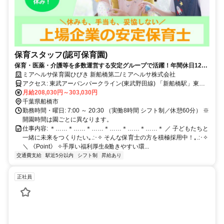
保育スタッフ(認可保育園)
保育・医薬・介護等を多数運営する安定グループで活躍！年間休日128
日以上／手厚い福利厚生あり
ミアヘルサ保育園ひびき 新船橋第二/ミアヘルサ株式会社
アクセス: 東武アーバンパークライン(東武野田線) 「新船橋駅」東口
徒歩1分
月給208,030円～303,030円
千葉県船橋市
勤務時間・曜日: 7:00 ～ 20:30 （実働8時間 シフト制／休憩60分） ※
開園時間は園ごとに異なります。
仕事内容: ＊……＊……＊……＊……＊……＊……＊ ／ 子どもたちと
一緒に未来をつくりたい｡.:･✧ そんな保育士の方を積極採用中！｡.:･✧
＼ 《Point》 ✧手厚い福利厚生&働きやすい環...
交通費支給
駅近5分以内
シフト制
昇給あり
正社員