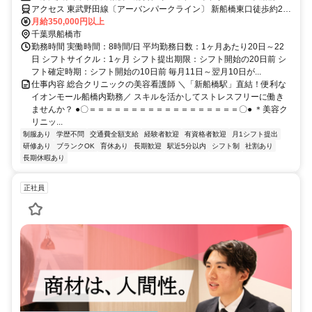
アクセス 東武野田線〔アーバンパークライン〕 新船橋東口徒歩約2
分、東葉高速線 東海神T4口徒歩約8分、京成本線 海神徒歩約12分
月給350,000円以上
「新船橋駅」直結、「東海神駅」より徒歩7分
千葉県船橋市
勤務時間 実働時間：8時間/日 平均勤務日数：1ヶ月あたり20日～22
日 シフトサイクル：1ヶ月 シフト提出期限：シフト開始の20日前 シ
フト確定時期：シフト開始の10日前 毎月11日～翌月10日が...
仕事内容 総合クリニックの美容看護師 ＼「新船橋駅」直結！便利な
イオンモール船橋内勤務／ スキルを活かしてストレスフリーに働き
ませんか？ ●〇＝＝＝＝＝＝＝＝＝＝＝＝＝＝＝＝＝＝〇● ＊美容ク
リニッ...
制服あり
学歴不問
交通費全額支給
経験者歓迎
有資格者歓迎
月1シフト提出
研修あり
ブランクOK
育休あり
長期歓迎
駅近5分以内
シフト制
社割あり
長期休暇あり
正社員