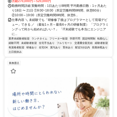
月給270,000円～520,000円
勤務時間詳細 実働時間：1日あたり8時間 平均勤務日数：1ヶ月あた
り18日 〜 21日 ①9:00~18:00（所定労働時間8時間、休憩60分）
②10:00～19:00（所定労働時間8時間、休憩6...
仕事内容 ＼ 未経験でも「研修修了後はプログラマーとして現場デビ
ュー」できる ／ （最短1ヶ月～最長6ヶ月の研修制度） 「プログラミ
ングって何から始めればいい？」 「IT未経験でも本当にエンジニア
に...
業界未経験者歓迎
ランチタイム
フリーター歓迎
学歴不問
固定時間制
転勤なし
経験不問
未経験者歓迎
住宅手当あり
フルリモート
交通費全額支給
経験者歓迎
有資格者歓迎
研修あり
在宅OK
賞与あり
育休あり
駅近5分以内
長期休暇あり
土日祝休み
業務委託