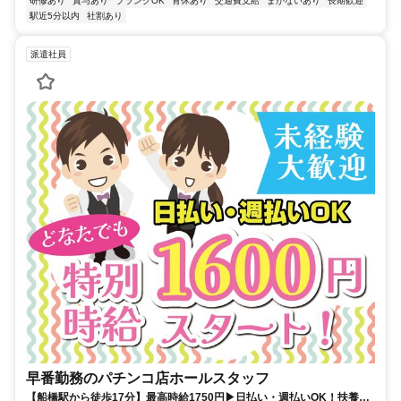
研修あり
賞与あり
ブランクOK
育休あり
交通費支給
まかないあり
長期歓迎
駅近5分以内
社割あり
派遣社員
早番勤務のパチンコ店ホールスタッフ
【船橋駅から徒歩17分】最高時給1750円▶日払い・週払いOK！扶養