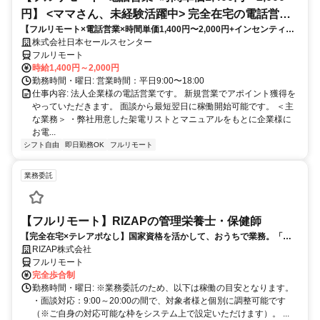
円】 <ママさん、未経験活躍中> 完全在宅の電話営業
【フルリモート×電話営業×時間単価1,400円〜2,000円+インセンティブ
で家庭と仕事の両立を実現
あり】 ＜ママさん、未経験活躍中＞ 完全在宅の電話営業で家庭と仕事の
株式会社日本セールスセンター
両立を実現
フルリモート
時給1,400円～2,000円
勤務時間・曜日: 営業時間：平日9:00〜18:00
仕事内容: 法人企業様の電話営業です。 新規営業でアポイント獲得を
やっていただきます。 面談から最短翌日に稼働開始可能です。 ＜主
な業務＞ ・弊社用意した架電リストとマニュアルをもとに企業様に
お電...
シフト自由
即日勤務OK
フルリモート
業務委託
【フルリモート】RIZAPの管理栄養士・保健師
【完全在宅×テレアポなし】国家資格を活かして、おうちで業務。「も
う一つの安心」を。主婦・Wワーカー活躍中！「平日の日中だけ」「夕
RIZAP株式会社
方以降の数時間だけ」など、生活リズムに合わせた時間調整が可能で
フルリモート
す。1件ごとの成果報酬型だから、頑張った分だけ手応えのある収入
完全歩合制
に。充実のサポート体制で、安心の在宅ワークを始めませんか？
勤務時間・曜日: ※業務委託のため、以下は稼働の目安となります。
・面談対応：9:00～20:00の間で、対象者様と個別に調整可能です
（※ご自身の対応可能な枠をシステム上で設定いただけます）。 ...