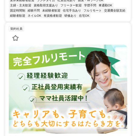
業界未経験者歓迎
ランチタイム
社員登用あり
副業・WワークOK
主婦・主夫歓迎
資格取得支援あり
フリーター歓迎
学歴不問
車通勤OK
固定時間制
経験不問
未経験者歓迎
住宅手当あり
フルリモート
交通費全額支給
経験者歓迎
ネイルOK
有資格者歓迎
研修あり
在宅OK
契約社員