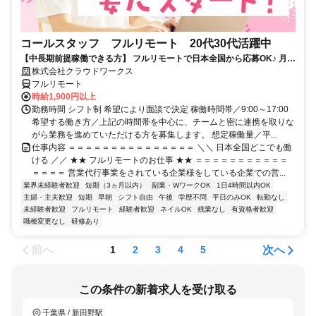
コールスタッフ フルリモート 20代30代活躍中
【中長期前提稼働できる方】 フルリモートで日本全国から応募OK♪ 月稼
働80時間で安定収入！
株式会社クラウドワークス
フルリモート
時給1,900円以上
勤務時間 シフト制 希望により面談で決定 稼働時間帯／9:00～17:00
希望する働き方／上記の時間帯を中心に、チームと密に連携を取りな
がら業務を進めていただける方を募集します。 想定稼働量／平...
仕事内容 ＝＝＝＝＝＝＝＝＝＝＝＝＝＝＝ ＼＼ 日本全国どこでも働
ける ／／ ★★ フルリモートのお仕事 ★★ ＝＝＝＝＝＝＝＝＝＝＝
＝＝＝＝ 営業代行事業をされている企業様をしている企業での営...
業界未経験者歓迎
短期（3ヵ月以内）
副業・WワークOK
1日4時間以内OK
主婦・主夫歓迎
短期
早朝
シフト自由
午後
学歴不問
平日のみOK
転勤なし
未経験者歓迎
フルリモート
経験者歓迎
ネイルOK
残業なし
有資格者歓迎
職種変更なし
研修あり
前へ
次へ
1
2
3
4
5
この条件の新着求人を受け取る
千葉県 / 新田野駅