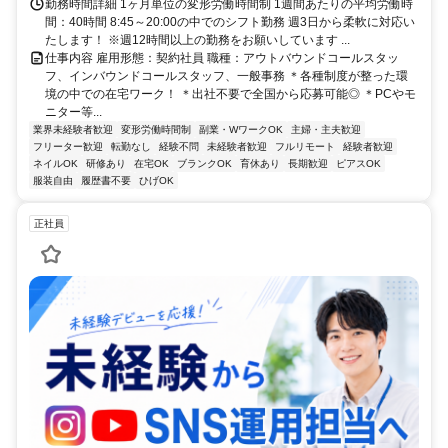
勤務時間詳細 1ヶ月単位の変形労働時間制 1週間あたりの平均労働時
間：40時間 8:45～20:00の中でのシフト勤務 週3日から柔軟に対応い
たします！ ※週12時間以上の勤務をお願いしています ...
仕事内容 雇用形態：契約社員 職種：アウトバウンドコールスタッ
フ、インバウンドコールスタッフ、一般事務 ＊各種制度が整った環
境の中での在宅ワーク！ ＊出社不要で全国から応募可能◎ ＊PCやモ
ニター等...
業界未経験者歓迎
変形労働時間制
副業・WワークOK
主婦・主夫歓迎
フリーター歓迎
転勤なし
経験不問
未経験者歓迎
フルリモート
経験者歓迎
ネイルOK
研修あり
在宅OK
ブランクOK
育休あり
長期歓迎
ピアスOK
服装自由
履歴書不要
ひげOK
正社員