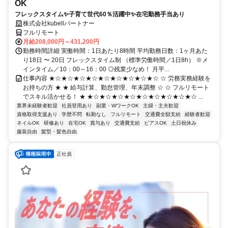
OK
フレックスタイム✨子育て世代60％活躍中✨在宅勤務手当あり
株式会社kubellパートナー
フルリモート
月給208,000円～431,200円
勤務時間詳細 実働時間：1日あたり8時間 平均勤務日数：1ヶ月あた
り18日 〜 20日 フレックスタイム制 （標準労働時間／1日8h） ※メ
インタイム／10：00～16：00 ◎残業少なめ！ 月平...
仕事内容 ★☆★☆★☆★☆★☆★☆★☆★☆★☆ ☆ 労務実務経験を
お持ちの方 ★ ★ 給与計算、勤怠管理、年末調整 ☆ ☆ フルリモート
でスキル活かせる！ ★ ★☆★☆★☆★☆★☆★☆★☆★☆★☆ ...
業界未経験者歓迎
社員登用あり
副業・WワークOK
主婦・主夫歓迎
資格取得支援あり
学歴不問
転勤なし
フルリモート
交通費全額支給
経験者歓迎
ネイルOK
研修あり
在宅OK
賞与あり
交通費支給
ピアスOK
土日祝休み
服装自由
髪型・髪色自由
正社員