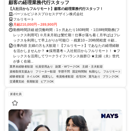
顧客の経理業務代行スタッフ
【入社日からフルリモート】顧客の経理業務代行スタッフ！
パーソルビジネスプロセスデザイン株式会社
フルリモート
月給210,000円～289,900円
勤務時間詳細 総労働時間：1ヶ月あたり160時間 ・1日8時間勤務(フ
レックス利用可) ※月末月初は繁忙期！仕事が落ち着く月半ばはフレ
ックスを利用して早上がりが可能◎ ・残業10～20時間程度 ※顧...
仕事内容 主婦の方も大歓迎！【フルリモート】であなたの経理経験
を活かしませんか？ ★採用選考～入社初日からフルリモート！ ★フ
レックスを活用してワークライフバランス抜群◎ ★主婦（夫）世代
が多く在籍...
業界未経験者歓迎
社員登用あり
副業・WワークOK
主婦・主夫歓迎
資格取得支援あり
フリーター歓迎
学歴不問
固定時間制
転勤なし
フルリモート
経験者歓迎
ネイルOK
残業なし
有資格者歓迎
在宅OK
賞与あり
ブランクOK
交通費支給
長期歓迎
ピアスOK
派遣社員