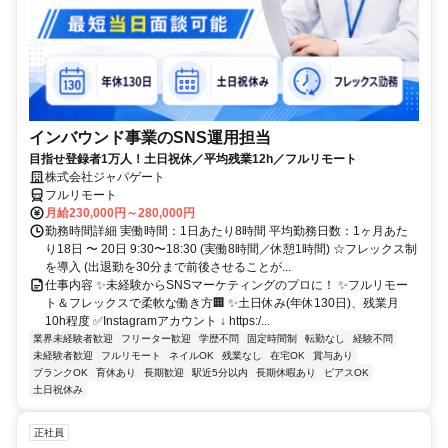
インバウンド事業のSNS運用担当
目指せ登録者1万人！土日祝休／平均残業12h／フルリモート
株式会社ジャパゲート
フルリモート
月給230,000円～280,000円
勤務時間詳細 実働時間：1日あたり8時間 平均勤務日数：1ヶ月あた
り18日 〜 20日 9:30〜18:30 (実働8時間／休憩1時間) ☆フレックス制
を導入 (出退勤を30分まで前後させることが...
仕事内容 ✨未経験からSNSマーケティングのプロに！ ✨フルリモー
ト＆フレックスで柔軟な働き方🏢 ✨土日休み(年休130日)、残業月
10h程度 ✅Instagramアカウント ↓ https:/...
業界未経験者歓迎
フリーター歓迎
学歴不問
固定時間制
転勤なし
経験不問
未経験者歓迎
フルリモート
ネイルOK
残業なし
在宅OK
賞与あり
ブランクOK
育休あり
長期歓迎
駅近5分以内
長期休暇あり
ピアスOK
土日祝休み
正社員