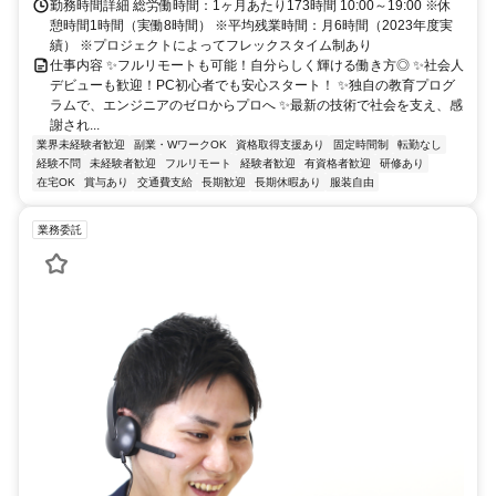
勤務時間詳細 総労働時間：1ヶ月あたり173時間 10:00～19:00 ※休
憩時間1時間（実働8時間） ※平均残業時間：月6時間（2023年度実
績） ※プロジェクトによってフレックスタイム制あり
仕事内容 ✨フルリモートも可能！自分らしく輝ける働き方◎ ✨社会人
デビューも歓迎！PC初心者でも安心スタート！ ✨独自の教育プログ
ラムで、エンジニアのゼロからプロへ ✨最新の技術で社会を支え、感
謝され...
業界未経験者歓迎
副業・WワークOK
資格取得支援あり
固定時間制
転勤なし
経験不問
未経験者歓迎
フルリモート
経験者歓迎
有資格者歓迎
研修あり
在宅OK
賞与あり
交通費支給
長期歓迎
長期休暇あり
服装自由
業務委託