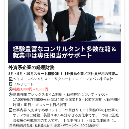
外資系企業の経理財務
8月・9月・10月スタート相談OK！【外資系企業／正社員登用の可能性
大／700万～800万／リモート勤務OK】経理財務
ヘイズ・スペシャリスト・リクルートメント・ジャパン株式会社
フルリモート
時給3,000円～4,500円
勤務時間 フレックスタイム制度 ＜勤務時間について＞ 9:00～
17:00(実働7時間00分 休憩1時間) ※残業月5～10時間程度 ＜勤務開始
時期＞ 即日～ ※スタート日相談可
仕事内容 ＼おすすめポイント／ 1つ目はリモート勤務OKのお仕事で
す。 2つ目は経験、英語スキルを活かせるお仕事です。 3つ目は正社
員登用の可能性大の求人です。 【 仕事内容 】 ・資金管理業務（日...
業界未経験者歓迎
社員登用あり
副業・WワークOK
60代も応募可