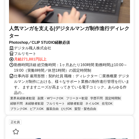
人気マンガを支える|デジタルマンガ制作進行ディレク
ター
Photoshop／CLIP STUDIO経験必須
デジタル職人株式会社
フルリモート
月給271,881円以上
勤務時間詳細 総労働時間：1ヶ月あたり160時間 勤務時間は10:00～
19:00（実働8時間／休憩1時間）の固定時間制
仕事内容 雇用形態：契約社員 職種：ディレクター 〇業務概要 デジタ
ルマンガ制作における、様々なサポート業務の制作進行管理を行いま
す。 ますますニーズが高まってきている電子コミック。あらゆる作
品の...
業界未経験者歓迎
副業・WワークOK
フリーター歓迎
学歴不問
固定時間制
経験不問
未経験者歓迎
フルリモート
経験者歓迎
ネイルOK
在宅OK
ブランクOK
ピアスOK
服装自由
ひげOK
髪型・髪色自由
正社員