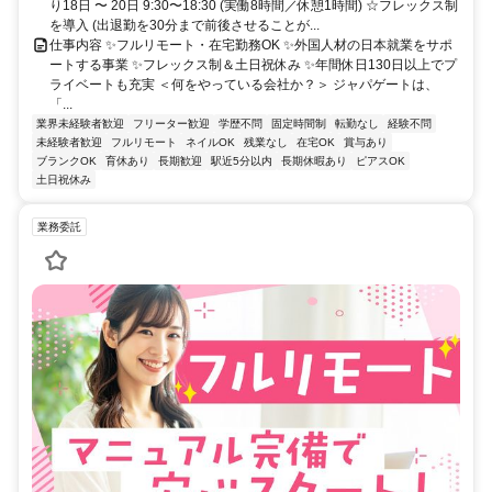
り18日 〜 20日 9:30〜18:30 (実働8時間／休憩1時間) ☆フレックス制
を導入 (出退勤を30分まで前後させることが...
仕事内容 ✨フルリモート・在宅勤務OK ✨外国人材の日本就業をサポ
ートする事業 ✨フレックス制＆土日祝休み ✨年間休日130日以上でプ
ライベートも充実 ＜何をやっている会社か？＞ ジャパゲートは、
「...
業界未経験者歓迎
フリーター歓迎
学歴不問
固定時間制
転勤なし
経験不問
未経験者歓迎
フルリモート
ネイルOK
残業なし
在宅OK
賞与あり
ブランクOK
育休あり
長期歓迎
駅近5分以内
長期休暇あり
ピアスOK
土日祝休み
業務委託