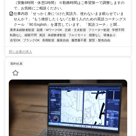
（実働8時間・休憩1時間） ※勤務時間はご希望第一で調整しますの
で、お気軽にご相談ください。
仕事内容 「せっかく身につけた英語力、使わないまま眠らせていま
せんか？」 “もう挫折したくない”と願う人のための英語コーチングス
クール 「90 English」を運営しています。 「英語コーチ」と聞...
業界未経験者歓迎
副業・WワークOK
主婦・主夫歓迎
フリーター歓迎
学歴不問
転勤なし
経験不問
英語
未経験者歓迎
フルリモート
残業なし
研修あり
在宅OK
ブランクOK
長期歓迎
服装自由
履歴書不要
髪型・髪色自由
同じ企業の求人
契約社員