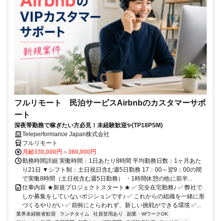
フルリモート 民泊サービスAirbnbのカスタマーサポ
ート
深夜帯勤務で稼ぎたい方必見！未経験歓迎✨(TP18PSM)
Teleperformance Japan株式会社
フルリモート
月給330,000円～360,000円
勤務時間詳細 実働時間：1日あたり8時間 平均勤務日数：1ヶ月あた
り21日 ▼シフト制：土日祝日含む週5日勤務 17：00～翌9：00の間
で実働8時間（土日祝含む週5日勤務） ・1時間休憩の他に前半...
仕事内容 ★新規プロジェクトスタート★ ✅ 完全在宅勤務♪ ✅ 弊社で
しか募集をしていないポジションです♪ ✅ これからの組織を一緒に形
づくるやりがい ✅ 前例にとらわれず、新しい挑戦ができる環境 ✅...
業界未経験者歓迎
ランチタイム
社員登用あり
副業・WワークOK