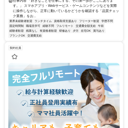
仕事内容 「好きなことを仕事にする、その第一歩がここにありま
す。」 スマホアプリ・Webサービス・ゲームコンテンツなどを実際
に操作しながら、正常に動いているかどうかを確認する「品質チェッ
ク業務」をお...
業界未経験者歓迎
ランチタイム
資格取得支援あり
フリーター歓迎
学歴不問
固定時間制
職場見学可
経験不問
フルリモート
交通費全額支給
午前
経験者歓迎
残業なし
有資格者歓迎
研修あり
夕方
在宅OK
賞与あり
ブランクOK
交通費支給
契約社員