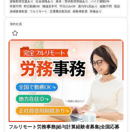
資格取得支援あり
社会保険あり
産休・育休取得実績あり
バイク通勤OK
学歴不問
即日勤務OK
職場見学可
平日のみOK
賞与年1回あり
経験不問
英語
未経験者歓迎
フルリモート
交通費全額支給
経験者歓迎
研修あり
契約社員
フルリモート労務事務|給与計算経験者募集|全国応募