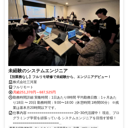
未経験のシステムエンジニア
【別業務なし】フルリモ研修で未経験から、エンジニアデビュー！
株式会社三河屋
フルリモート
月給251,370円～687,525円
勤務時間詳細 実働時間：1日あたり8時間 平均勤務日数：1ヶ月あた
り18日 〜 20日 勤務時間：9:00〜18:00（休憩時間 1時間00分） ※残
業は基本月20時間以下です。
仕事内容 ======================= 20−30代活躍中！ 現在、プロ
グラミング学習を頑張っている システムエンジニアを目指す皆様！
=======================...