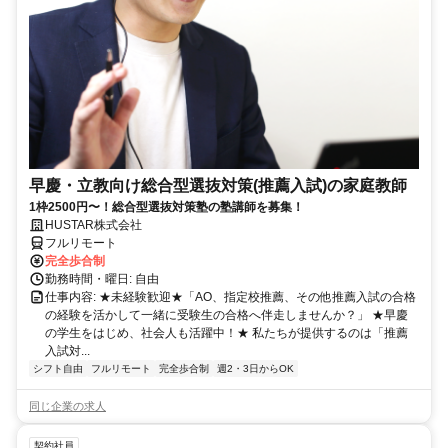
早慶・立教向け総合型選抜対策(推薦入試)の家庭教師
1枠2500円〜！総合型選抜対策塾の塾講師を募集！
HUSTAR株式会社
フルリモート
完全歩合制
勤務時間・曜日: 自由
仕事内容: ★未経験歓迎★「AO、指定校推薦、その他推薦入試の合格
の経験を活かして一緒に受験生の合格へ伴走しませんか？」 ★早慶
の学生をはじめ、社会人も活躍中！★ 私たちが提供するのは「推薦
入試対...
シフト自由
フルリモート
完全歩合制
週2・3日からOK
同じ企業の求人
契約社員