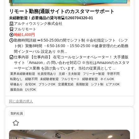
リモート勤務|通販サイトのカスタマーサポート
未経験歓迎！必要備品の貸与有💻/1260704320-01
アルティウスリンク株式会社
フルリモート
時給1,400円
勤務時間詳細 ⏩6:50-25:00の間でシフト制 ※会社指定シフト 《シフ
ト例》実働8時間 ・6:50-16:00 ・15:50-25:00 ※健康管理のため勤務
間インターバル 設定あり ※所...
仕事内容 【仕事内容】 在宅コールセンターオペレーター！ 大手通販
サイト「Amazon」の 問い合わせ対応◎ ※当社はAmazonのカスタマ
ーサービス業務 を請け負っています。当社の従業員として ...
業界未経験者歓迎
社員登用あり
主婦・主夫歓迎
フリーター歓迎
学歴不問
転勤なし
経験不問
未経験者歓迎
フルリモート
経験者歓迎
ネイルOK
研修あり
在宅OK
ブランクOK
交通費支給
長期歓迎
シフト制
ピアスOK
服装自由
ひげOK
同じ企業の求人
契約社員