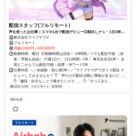
配信スタッフ(フルリモート)
声を使ったお仕事｜スマホ1台で配信デビュー◎顔出しナシ・1日1時間
～OK♪
株式会社ライブナウV
フルリモート
月給2,000円～600,000円
勤務時間・曜日: ⏰勤務時間は自由！ 24時間いつでも配信可能 （深
夜・早朝も自由） ⛅週1日〜、1日1時間～OK！ ⛺完全在宅OK！ 全
国どこからでも配信可能 ✨副業・WワークOK
仕事内容: ＼✨未経験・初心者OK✨／ "ライブナウV"でボイス配信 デ
ビューしてみませんか？ ✋「声だけの配信活動に興味があるけど…」
✋「趣味・好きなことで稼ぎたいけど…」 ✋「やってみた...
週1日からOK
フルリモート
在宅OK
契約社員