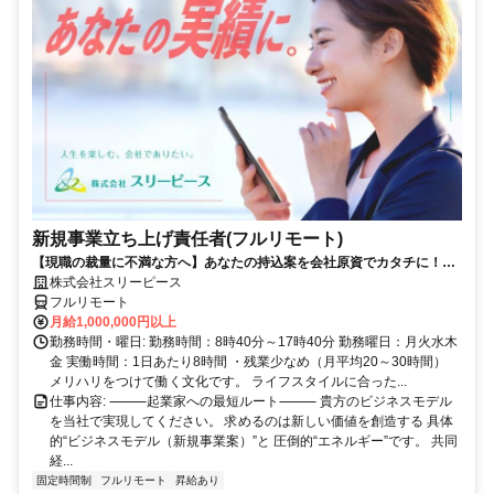
新規事業立ち上げ責任者(フルリモート)
【現職の裁量に不満な方へ】あなたの持込案を会社原資でカタチに！最
短6ヶ月で共同経営者の道へ
株式会社スリーピース
フルリモート
月給1,000,000円以上
勤務時間・曜日: 勤務時間：8時40分～17時40分 勤務曜日：月火水木
金 実働時間：1日あたり8時間 ・残業少なめ（月平均20～30時間）
メリハリをつけて働く文化です。 ライフスタイルに合った...
仕事内容: ⸻起業家への最短ルート⸻ 貴方のビジネスモデル
を当社で実現してください。 求めるのは新しい価値を創造する 具体
的“ビジネスモデル（新規事業案）”と 圧倒的“エネルギー”です。 共同
経...
固定時間制
フルリモート
昇給あり