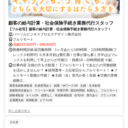
顧客の給与計算・社会保険手続き業務代行スタッフ
【フル在宅】顧客の給与計算・社会保険手続き業務代行スタッフ！
パーソルビジネスプロセスデザイン株式会社
フルリモート
月給210,000円～289,900円
勤務時間詳細 総労働時間：1ヶ月あたり160時間 ・1日8時間勤務(フ
レックス利用可) ※月末月初は繁忙期！仕事が落ち着く月半ばはフレ
ックスを利用して早上がりが可能◎ ・残業10～20時間程度 ※顧...
仕事内容 主婦の方も大歓迎！【フルリモート】であなたの労務経験
を活かしませんか？ ★採用選考～入社初日からフルリモート！ ★フ
ルリモート勤務が可能！ ★主婦（夫）世代が多く在籍 ★労務の実務
経験(1...
業界未経験者歓迎
社員登用あり
副業・WワークOK
主婦・主夫歓迎
資格取得支援あり
フリーター歓迎
学歴不問
固定時間制
転勤なし
フルリモート
経験者歓迎
ネイルOK
残業なし
有資格者歓迎
在宅OK
賞与あり
ブランクOK
交通費支給
長期歓迎
ピアスOK
同じ企業の求人
正社員