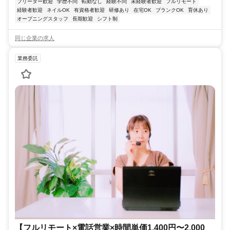
フリーター歓迎
学歴不問
転勤なし
経験不問
未経験者歓迎
フルリモート
経験者歓迎
ネイルOK
有資格者歓迎
研修あり
在宅OK
ブランクOK
育休あり
オープニングスタッフ
長期歓迎
シフト制
同じ企業の求人
業務委託
【フルリモート×電話営業×時間単価1,400円〜2,000