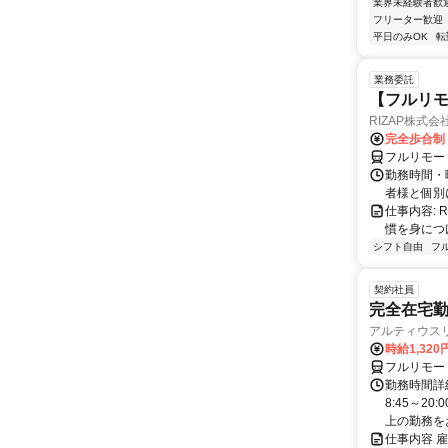
業界未経験者歓
フリーター歓迎
平日のみOK
転
業務委託
【フルリモ
RIZAP株式会
完全歩合制
フルリモー
勤務時間・
者様と個別
仕事内容:
慣を身につ
シフト自由
フ
契約社員
完全在宅勤
アルティウス
時給1,320
フルリモー
勤務時間詳
8:45～2
上の勤務をお
仕事内容 