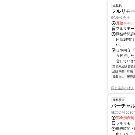
正社員
フルリモ
90株式会社
月給304,0
フルリモー
勤務時間詳
休憩1時間
い。
仕事内容 
う挫折したく
営しています
業界未経験者歓
経験不問
英語
服装自由
履歴
同じ企業の求人
業務委託
バーチャル
株式会社cozor
完全歩合制
フルリモー
勤務時間・
由） ⛅1