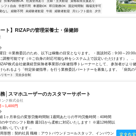
迎
扶養内勤務OK
社員登用あり
主婦・主夫歓迎
資格取得支援あり
シフト自由
学歴不問
車通勤OK
即日勤務OK
固定時間制
職場見学可
勤なし
経験不問
未経験者歓迎
午前
経験者歓迎
月1シフト提出
夕方
ート】RIZAPの管理栄養士・保健師
社
ト
曜日: ※業務委託のため、以下は稼働の目安となります。 ・面談対応：9:00～20:0
に調整可能です（※ご自身の対応可能な枠をシステム上で設定いただけます）。 ...
 RIZAP株式会社健康経営保険者事業部の保健指導トレーナーとして、 参加者がより
けられるよう「特定保健指導」を行う業務委託パートナーを募集します。 「病気の手前
ルリモート
完全歩合制
務│スマホユーザーのカスタマーサポート
リンク株式会社
円～1,400円
ト
細 1ヶ月単位の変形労働時間制 1週間あたりの平均労働時間：40時間
0:00の中でのシフト勤務 週3日から柔軟に対応いたします！ ※週12時間以
願いしています ...
雇用形態：契約社員 職種：アウトバウンドコールスタッフ、インバウン