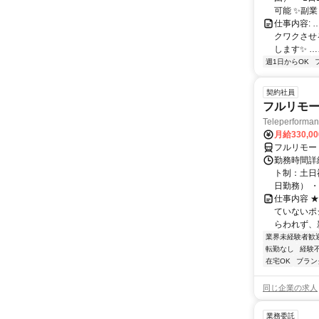
可能 ✨副
仕事内容:
クワクさせ
します✨ …
週1日からOK
契約社員
フルリモー
Teleperform
月給330,0
フルリモー
勤務時間詳
ト制：土日
日勤務） ・
仕事内容 
ていないポ
らわれず、新
業界未経験者歓
転勤なし
経験
在宅OK
ブラン
同じ企業の求人
業務委託