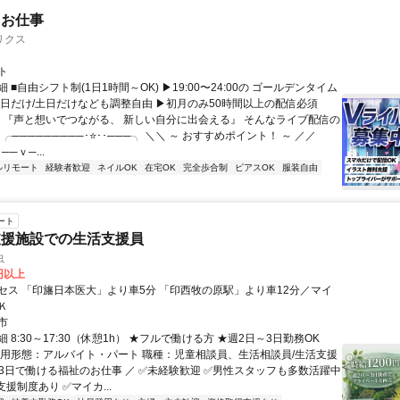
たお仕事
リクス
ト
 ■自由シフト制(1日1時間～OK) ▶19:00〜24:00の ゴールデンタイム
平日だけ/土日だけなども調整自由 ▶初月のみ50時間以上の配信必須
／ 『声と想いでつながる、 新しい自分に出会える』 そんなライブ配信の
 ╭─────────･⭐･･───╮ ＼＼ ～ おすすめポイント！ ～ ／／
──ｖ─...
ルリモート
経験者歓迎
ネイルOK
在宅OK
完全歩合制
ピアスOK
服装自由
ート
支援施設での生活支援員
虫
0円以上
セス 「印旛日本医大」より車5分 「印西牧の原駅」より車12分／マイ
Ｋ
市
 8:30～17:30（休憩1h） ★フルで働ける方 ★週2日～3日勤務OK
雇用形態：アルバイト・パート 職種：児童相談員、生活相談員/生活支援
2～3日で働ける福祉のお仕事 ／ ✅未経験歓迎 ✅男性スタッフも多数活躍中
援制度あり ✅マイカ...