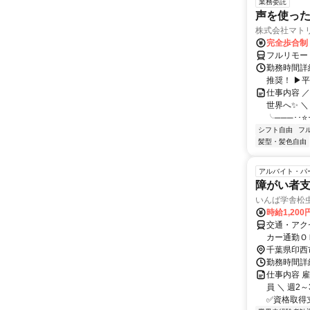
業務委託
声を使っ
株式会社マト
完全歩合制
フルリモー
勤務時間詳細
推奨！ ▶
仕事内容 
世界へ✨ ＼
╰───･･⭐･
シフト自由
フ
髪型・髪色自由
アルバイト・パ
障がい者
いんば学舎松
時給1,20
交通・アク
カー通勤Ｏ
千葉県印西
勤務時間詳細
仕事内容 
員 ＼ 週
✅資格取得支