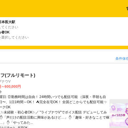
日本医大駅
してください
者OK
を選択してください
条件保
フ(フルリモート)
ブナウV
円～600,000円
ト
曜日: ⏰勤務時間は自由！ 24時間いつでも配信可能 （深夜・早朝も自
日〜、1日1時間～OK！ ⛺完全在宅OK！ 全国どこからでも配信可能 ✨
ークOK
＼✨未経験・初心者OK✨／ "ライブナウV"でボイス配信 デビューしてみ
 ✋「声だけの配信活動に興味があるけど…」 ✋「趣味・好きなことで稼
」 ✋「やってみた...
フルリモート
在宅OK