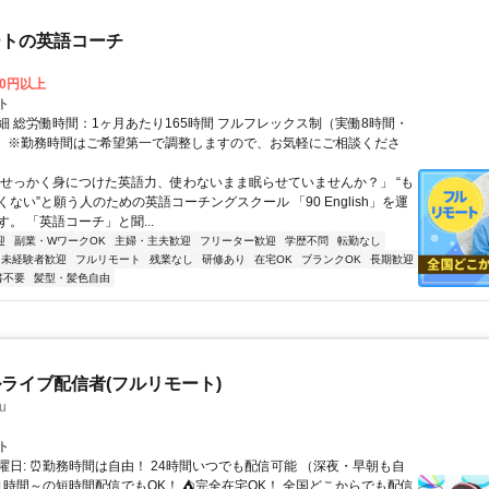
ートの英語コーチ
00円以上
ト
細 総労働時間：1ヶ月あたり165時間 フルフレックス制（実働8時間・
） ※勤務時間はご希望第一で調整しますので、お気軽にご相談くださ
「せっかく身につけた英語力、使わないまま眠らせていませんか？」 “も
ない”と願う人のための英語コーチングスクール 「90 English」を運
。 「英語コーチ」と聞...
迎
副業・WワークOK
主婦・主夫歓迎
フリーター歓迎
学歴不問
転勤なし
未経験者歓迎
フルリモート
残業なし
研修あり
在宅OK
ブランクOK
長期歓迎
書不要
髪型・髪色自由
ライブ配信者(フルリモート)
u
ト
曜日: ⏰勤務時間は自由！ 24時間いつでも配信可能 （深夜・早朝も自
日1時間～の短時間配信でもOK！ ⛺完全在宅OK！ 全国どこからでも配信