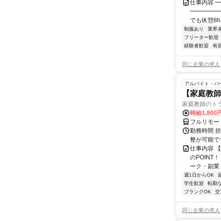
仕事内容 
━━━━━
でも休憩8h！
制服あり
業界
フリーター歓迎
経験者歓迎
有
同じ企業の求人
アルバイト・パ
【家庭教師
家庭教師のト
時給1,800
フルリモー
勤務時間 
整が可能で
仕事内容 
のPOINT
ーク・副業も
週1日からOK
学生歓迎
転勤
ブランクOK
交
同じ企業の求人