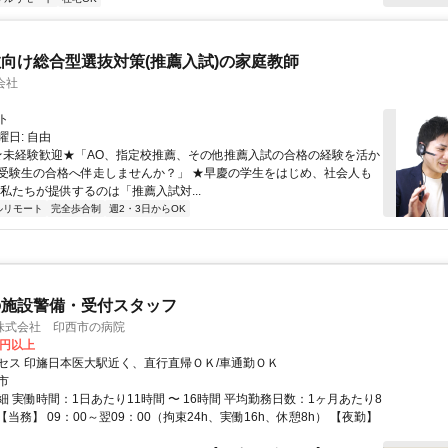
向け総合型選抜対策(推薦入試)の家庭教師
会社
ト
日: 自由
 ★未経験歓迎★「AO、指定校推薦、その他推薦入試の合格の経験を活か
受験生の合格へ伴走しませんか？」 ★早慶の学生をはじめ、社会人も
 私たちが提供するのは「推薦入試対...
ルリモート
完全歩合制
週2・3日からOK
の施設警備・受付スタッフ
株式会社 印西市の病院
9円以上
セス 印旛日本医大駅近く、直行直帰ＯＫ/車通勤ＯＫ
市
 実働時間：1日あたり11時間 〜 16時間 平均勤務日数：1ヶ月あたり8
日 【当務】 09：00～翌09：00（拘束24h、実働16h、休憩8h） 【夜勤】