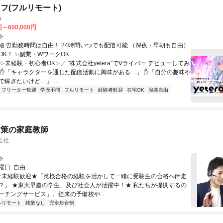
フ(フルリモート)
a
円～600,000円
ト
細 ⏰勤務時間は自由！ 24時間いつでも配信可能 （深夜・早朝も自由）
OK！ ✨副業・WワークOK
✨未経験・初心者OK✨／ "株式会社yetera"でVライバー デビューしてみ
 ✋「キャラクターを通じた配信活動に興味がある…」 ✋「自分の趣味や
稼ぎたいけど…」 ...
フリーター歓迎
学歴不問
フルリモート
経験者歓迎
在宅OK
服装自由
対策の家庭教師
会社
ト
日: 自由
 ★未経験歓迎★「英検合格の経験を活かして一緒に受験生の合格へ伴走
？」 ★東大早慶の学生、及び社会人が活躍中！★ 私たちが提供するの
ーチングサービス」。従来の予備校や...
ルリモート
残業なし
完全歩合制