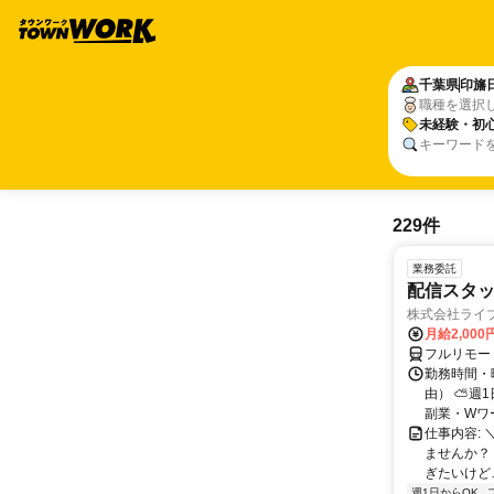
千葉県
印旛
職種を選択
未経験・初心
キーワード
229件
業務委託
配信スタッ
株式会社ライ
月給2,000
フルリモー
勤務時間・
由） ⛅週1
副業・Wワ
仕事内容: 
ませんか？
ぎたいけど…
週1日からOK