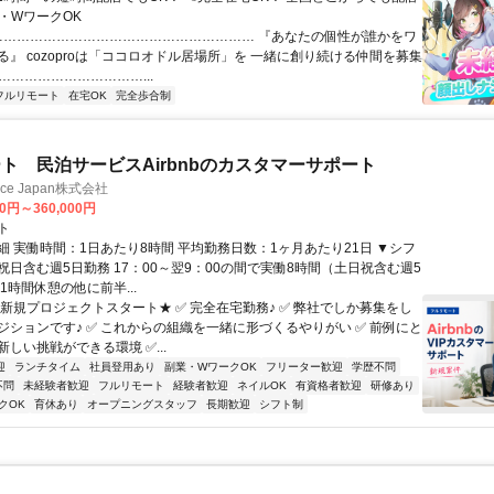
業・WワークOK
 …………………………………………………… 『あなたの個性が誰かをワ
る』 cozoproは「ココロオドル居場所」を 一緒に創り続ける仲間を募集
……………………………...
フルリモート
在宅OK
完全歩合制
ト 民泊サービスAirbnbのカスタマーサポート
ance Japan株式会社
00円～360,000円
ト
細 実働時間：1日あたり8時間 平均勤務日数：1ヶ月あたり21日 ▼シフ
祝日含む週5日勤務 17：00～翌9：00の間で実働8時間（土日祝含む週5
1時間休憩の他に前半...
★新規プロジェクトスタート★ ✅ 完全在宅勤務♪ ✅ 弊社でしか募集をし
ジションです♪ ✅ これからの組織を一緒に形づくるやりがい ✅ 前例にと
しい挑戦ができる環境 ✅...
迎
ランチタイム
社員登用あり
副業・WワークOK
フリーター歓迎
学歴不問
不問
未経験者歓迎
フルリモート
経験者歓迎
ネイルOK
有資格者歓迎
研修あり
クOK
育休あり
オープニングスタッフ
長期歓迎
シフト制