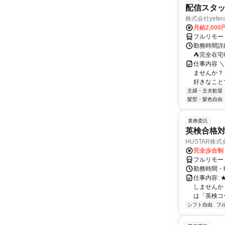
配信スタッ
株式会社yeter
月給2,000
フルリモー
勤務時間詳
⛺完全在宅
仕事内容 ＼
ませんか？
好きなことで
主婦・主夫歓迎
髪型・髪色自由
業務委託
英検合格
HUSTAR株式
完全歩合制
フルリモー
勤務時間・曜
仕事内容:
しませんか
は「英検コ
シフト自由
フ