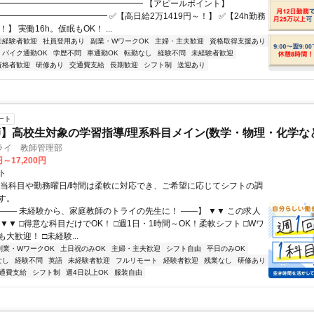
━━━━━━━━━━━━━━━━━━ 【アピールポイント】
━━━━━━━━━━━━━ ✅【高日給2万1419円～！】 ✅【24h勤務
】 実働16h。仮眠もOK！ ...
未経験者歓迎
社員登用あり
副業・WワークOK
主婦・主夫歓迎
資格取得支援あり
バイク通勤OK
学歴不問
車通勤OK
転勤なし
経験不問
未経験者歓迎
資格者歓迎
研修あり
交通費支給
長期歓迎
シフト制
送迎あり
ート
】高校生対象の学習指導/理系科目メイン(数学・物理・化学など
ライ 教師管理部
円～17,200円
ト
担当科目や勤務曜日/時間は柔軟に対応でき、ご希望に応じてシフトの調
す。
【―― 未経験から、家庭教師のトライの先生に！ ――】 ▼▼ この求人
！ ▼▼ □得意な科目だけでOK！ □週1日・1時間～OK！柔軟シフト □Wワ
大歓迎！ □未経験...
副業・WワークOK
土日祝のみOK
主婦・主夫歓迎
シフト自由
平日のみOK
なし
経験不問
英語
未経験者歓迎
フルリモート
経験者歓迎
残業なし
研修あり
通費支給
シフト制
週4日以上OK
服装自由