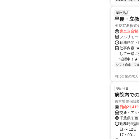
業務委託
早慶・立教
HUSTAR株式
完全歩合制
フルリモー
勤務時間・曜
仕事内容:
して一緒に
活躍中！★
シフト自由
フ
同じ企業の求人
契約社員
病院内で
東京警備保障
日給21,41
交通・アク
千葉県印西
勤務時間詳細
日 〜 12
17：00～...