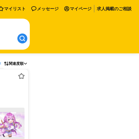
マイリスト
メッセージ
マイページ
求人掲載のご相談
存
関連度順