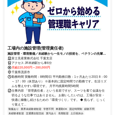
工場内の施設管理(管理責任者)
施設管理・環境整備／未経験から一生モノの技術を、ベテランの先輩が
ゆっくり引き継ぎます。フォークリフト作業あり
富士見産業株式会社 千葉支店
アクセス JR本納駅から車6分
月給220,000円～280,000円
千葉県茂原市
勤務時間 実働時間：8時間/日 平均勤務日数：1ヶ月あたり20日 8：00
～ 17：00（休憩あり） ※基本的に固定時間での勤務です。生活リズ
ムを整えやすい環境です。 月平均残業時間5時間
仕事内容 「管理責任者」という名前ですが、スーツを着て会議を仕
切るような仕事ではありません。 お願いしたいのは、工場が安全・
快適に稼働し続けるための「環境づくり」です。 ◆ 焦らず、じっく
り覚えて...
制服あり
業界未経験者歓迎
学歴不問
車通勤OK
固定時間制
経験不問
未経験者歓迎
交通費全額支給
賞与あり
長期歓迎
土日祝休み