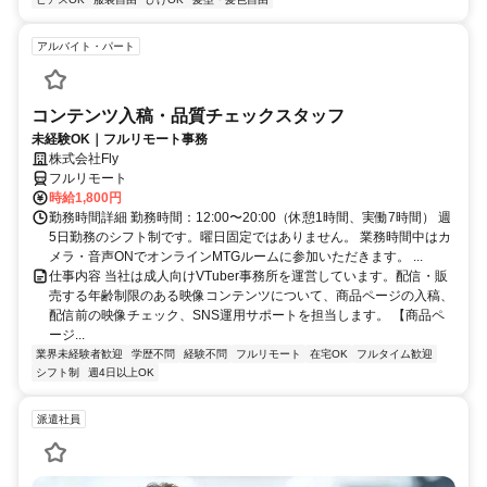
アルバイト・パート
コンテンツ入稿・品質チェックスタッフ
未経験OK｜フルリモート事務
株式会社Fly
フルリモート
時給1,800円
勤務時間詳細 勤務時間：12:00〜20:00（休憩1時間、実働7時間） 週
5日勤務のシフト制です。曜日固定ではありません。 業務時間中はカ
メラ・音声ONでオンラインMTGルームに参加いただきます。 ...
仕事内容 当社は成人向けVTuber事務所を運営しています。配信・販
売する年齢制限のある映像コンテンツについて、商品ページの入稿、
配信前の映像チェック、SNS運用サポートを担当します。 【商品ペ
ージ...
業界未経験者歓迎
学歴不問
経験不問
フルリモート
在宅OK
フルタイム歓迎
シフト制
週4日以上OK
派遣社員