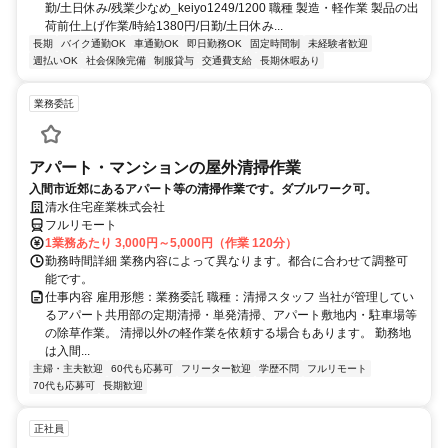
勤/土日休み/残業少なめ_keiyo1249/1200 職種 製造・軽作業 製品の出
荷前仕上げ作業/時給1380円/日勤/土日休み...
長期
バイク通勤OK
車通勤OK
即日勤務OK
固定時間制
未経験者歓迎
週払いOK
社会保険完備
制服貸与
交通費支給
長期休暇あり
業務委託
アパート・マンションの屋外清掃作業
入間市近郊にあるアパート等の清掃作業です。ダブルワーク可。
清水住宅産業株式会社
フルリモート
1業務あたり 3,000円～5,000円（作業 120分）
勤務時間詳細 業務内容によって異なります。都合に合わせて調整可
能です。
仕事内容 雇用形態：業務委託 職種：清掃スタッフ 当社が管理してい
るアパート共用部の定期清掃・単発清掃、アパート敷地内・駐車場等
の除草作業。 清掃以外の軽作業を依頼する場合もあります。 勤務地
は入間...
主婦・主夫歓迎
60代も応募可
フリーター歓迎
学歴不問
フルリモート
70代も応募可
長期歓迎
正社員