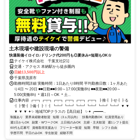
土木現場や建設現場の警備
快適装備イロイロ♪ドリンク代200円も◎夏休み×短期もOK☆
テイケイ株式会社 千葉支社[21]
交通・アクセス 本納駅から徒歩圏内
日給13,500円以上
千葉県茂原市
勤務時間詳細 実働時間：1日あたり8時間 平均勤務日数：1ヶ月あた
り4日 〜 20日 ■■日勤■■8:00～17:00(実働8h) ■■夜勤■■20:00～
5:00(実働8h) ＊週1日～OK ＊土...
仕事内容 ┏┯┓┏┯┓┏┯┓┏┯┓┏┯┓┏┯┓ ┠推┨┠せ┨┠る
┨┠警┨┠備┨┠！┨ ┗┷┛┗┷┛┗┷┛┗┷┛┗┷┛┗┷┛ ▼ ▼
▼ ▼ ▼ ✦✨ 地域TOPクラスの【高日給】 ✨✦ ╭━━━━...
制服あり
業界未経験者歓迎
短期（3ヵ月以内）
扶養内勤務OK
社員登用あり
週1日からOK
副業・WワークOK
土日祝のみOK
主婦・主夫歓迎
週1シフト提出
60代も応募可
資格取得支援あり
フリーター歓迎
短期
早朝
シフト自由
学歴不問
平日のみOK
学生歓迎
経験不問