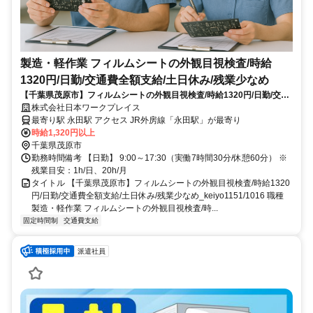
製造・軽作業 フィルムシートの外観目視検査/時給
1320円/日勤/交通費全額支給/土日休み/残業少なめ
【千葉県茂原市】フィルムシートの外観目視検査/時給1320円/日勤/交通
費全額支給/土日休み/残業少なめ_keiyo1151/1016
株式会社日本ワークプレイス
最寄り駅 永田駅 アクセス JR外房線「永田駅」が最寄り
時給1,320円以上
千葉県茂原市
勤務時間備考 【日勤】 9:00～17:30（実働7時間30分/休憩60分） ※
残業目安：1h/日、20h/月
タイトル 【千葉県茂原市】フィルムシートの外観目視検査/時給1320
円/日勤/交通費全額支給/土日休み/残業少なめ_keiyo1151/1016 職種
製造・軽作業 フィルムシートの外観目視検査/時...
固定時間制
交通費支給
派遣社員