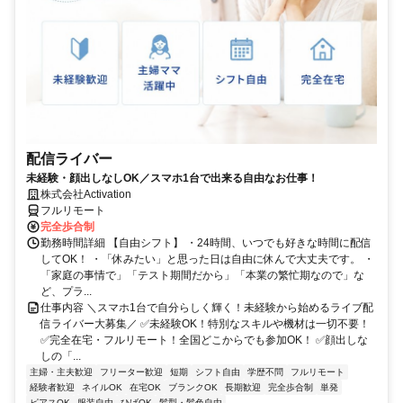
配信ライバー
未経験・顔出しなしOK／スマホ1台で出来る自由なお仕事！
株式会社Activation
フルリモート
完全歩合制
勤務時間詳細 【自由シフト】 ・24時間、いつでも好きな時間に配信
してOK！ ・「休みたい」と思った日は自由に休んで大丈夫です。 ・
「家庭の事情で」「テスト期間だから」「本業の繁忙期なので」な
ど、プラ...
仕事内容 ＼スマホ1台で自分らしく輝く！未経験から始めるライブ配
信ライバー大募集／ ✅未経験OK！特別なスキルや機材は一切不要！
✅完全在宅・フルリモート！全国どこからでも参加OK！ ✅顔出しな
しの「...
主婦・主夫歓迎
フリーター歓迎
短期
シフト自由
学歴不問
フルリモート
経験者歓迎
ネイルOK
在宅OK
ブランクOK
長期歓迎
完全歩合制
単発
ピアスOK
服装自由
ひげOK
髪型・髪色自由