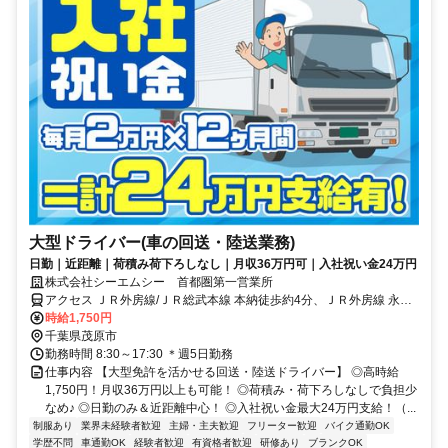
大型ドライバー(車の回送・陸送業務)
日勤｜近距離｜荷積み荷下ろしなし｜月収36万円可｜入社祝い金24万円
株式会社シーエムシー 首都圏第一営業所
アクセス ＪＲ外房線/ＪＲ総武本線 本納徒歩約4分、ＪＲ外房線 永田
（千葉県）徒歩約32分、ＪＲ外房線/ＪＲ総武本線 新茂原徒歩約46分
時給1,750円
「永田」駅～徒歩20分＊車・バイク・自転車OK
千葉県茂原市
勤務時間 8:30～17:30 ＊週5日勤務
仕事内容 【大型免許を活かせる回送・陸送ドライバー】 ◎高時給
1,750円！月収36万円以上も可能！ ◎荷積み・荷下ろしなしで負担少
なめ♪ ◎日勤のみ＆近距離中心！ ◎入社祝い金最大24万円支給！（...
制服あり
業界未経験者歓迎
主婦・主夫歓迎
フリーター歓迎
バイク通勤OK
学歴不問
車通勤OK
経験者歓迎
有資格者歓迎
研修あり
ブランクOK