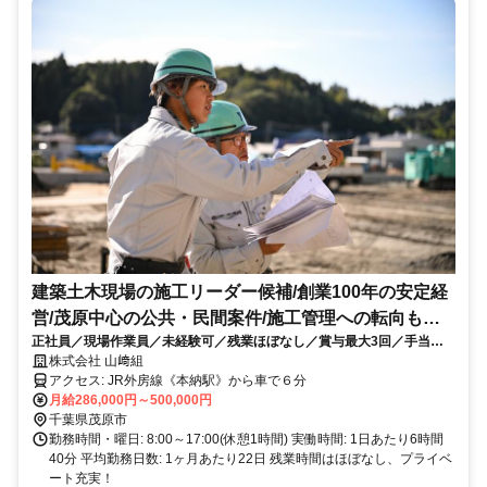
建築土木現場の施工リーダー候補/創業100年の安定経
営/茂原中心の公共・民間案件/施工管理への転向も応
正社員／現場作業員／未経験可／残業ほぼなし／賞与最大3回／手当充
援
実
株式会社 山﨑組
アクセス: JR外房線《本納駅》から車で６分
月給286,000円～500,000円
千葉県茂原市
勤務時間・曜日: 8:00～17:00(休憩1時間) 実働時間: 1日あたり6時間
40分 平均勤務日数: 1ヶ月あたり22日 残業時間はほぼなし、プライベ
ート充実！