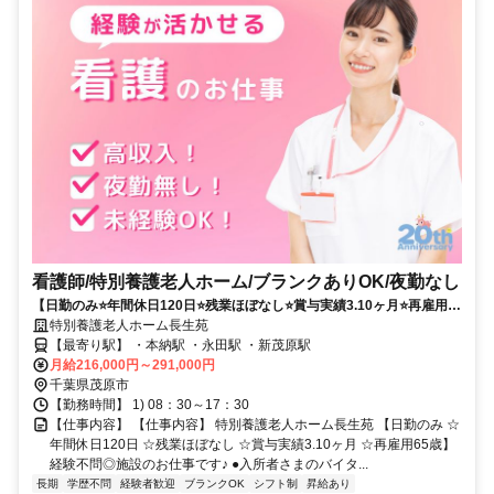
看護師/特別養護老人ホーム/ブランクありOK/夜勤なし
【日勤のみ⭐年間休日120日⭐残業ほぼなし⭐賞与実績3.10ヶ月⭐再雇用
65歳】経験不問⭕施設のお仕事です✨
特別養護老人ホーム長生苑
【最寄り駅】 ・本納駅 ・永田駅 ・新茂原駅
月給216,000円～291,000円
千葉県茂原市
【勤務時間】 1) 08：30～17：30
【仕事内容】 【仕事内容】 特別養護老人ホーム長生苑 【日勤のみ ☆
年間休日120日 ☆残業ほぼなし ☆賞与実績3.10ヶ月 ☆再雇用65歳】
経験不問◎施設のお仕事です♪ ●入所者さまのバイタ...
長期
学歴不問
経験者歓迎
ブランクOK
シフト制
昇給あり