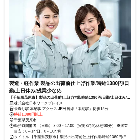
製造・軽作業 製品の出荷前仕上げ作業/時給1380円/日
勤/土日休み/残業少なめ
【千葉県茂原市】製品の出荷前仕上げ作業/時給1380円/日勤/土日休み/残
業少なめ_keiyo1249/1200
株式会社日本ワークプレイス
最寄り駅 本納駅 アクセス JR外房線「本納駅」徒歩15分
時給1,380円以上
千葉県茂原市
勤務時間備考 【日勤】 8:00～17:00（実働8時間/休憩60分） ※残業
目安：0～1h/日、0～10h/月
タイトル 【千葉県茂原市】製品の出荷前仕上げ作業/時給1380円/日