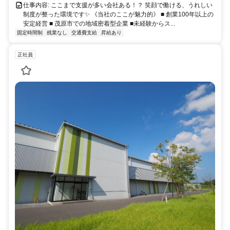
仕事内容: ここまで支援が多い会社ある！？ 笑顔で働ける、うれしい
制度が整った環境です✨ 《当社のここが魅力的》 ■ 創業100年以上の
安定経営 ■ 茂原市での地域密着型企業 ■未経験からス...
固定時間制
残業なし
交通費支給
昇給あり
正社員