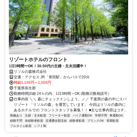
リゾートホテルのフロント
1日3時間〜OK！30-50代の主婦・主夫活躍中！
リソルの森株式会社
交通・アクセス JR「誉田駅」からバスで20分
時給1,140円～1,500円
千葉県長生郡
勤務時間詳細 24ｈの内、1日3時間～OK (勤務日数相談可）
仕事内容 ＼＼ 森にチェックインしよう。／／ 千葉県の森の中にスパ
リゾート 「リソルの森」を運営しています。 今回はリソルの森内に
あるホテルでの フロントスタッフを募集！！ ■主な仕事内容はコチ...
制服あり
主婦・主夫歓迎
フリーター歓迎
バイク通勤OK
学歴不問
車通勤OK
経験不問
未経験者歓迎
交通費全額支給
経験者歓迎
ブランクOK
長期歓迎
フルタイム歓迎
シフト制