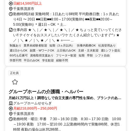
日給14,500円以上
千葉県茂原市
勤務時間詳細 実働時間：1日あたり8時間 平均勤務日数：1ヶ月あた
り4日 〜 20日 ■■日勤■■8:00～17:00(実働8h) ■■夜勤■■20:00～
5:00(実働8h) ＊週1日～OK ＊土...
仕事内容 ★ ＼｜／ ★ ＼｜／ ★ ＼｜／ ★ ちょっと見ていってくださ
い!! テイケイをおススメしたいワケ たくさん紹介しています (^^♪ ★
／｜＼ ★ ／｜＼ ★ ／｜＼ ★ ⭐━━ ...
制服あり
業界未経験者歓迎
短期（3ヵ月以内）
扶養内勤務OK
社員登用あり
週1日からOK
副業・WワークOK
土日祝のみOK
主婦・主夫歓迎
週1シフト提出
60代も応募可
資格取得支援あり
フリーター歓迎
短期
早朝
シフト自由
学歴不問
平日のみOK
学生歓迎
経験不問
正社員
グループホームの介護職・ヘルパー
月給21万円以上！調理なしで自立支援の専門性を深め、ブランクのある
方も活躍できる温かなグループホームです。
グループホームせせらぎ
月給210,000円～250,000円
千葉県茂原市
勤務時間・曜日: 早番 7:30～16:30 日勤 8:30～17:30 日勤 10:00
～19:00 夜勤 17:00～翌10:00 上記勤務時間内で実働8時間、休憩1
時間 夜勤の場合は休憩2時間...