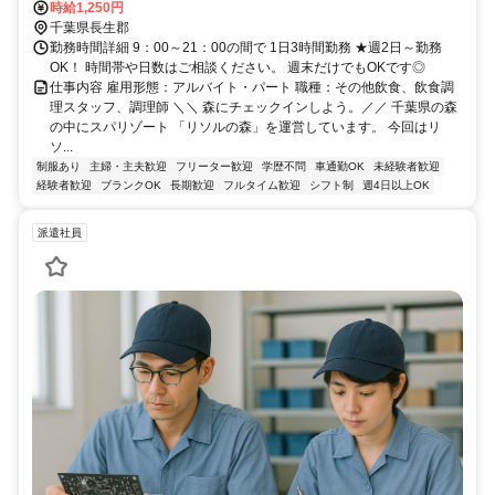
時給1,250円
千葉県長生郡
勤務時間詳細 9：00～21：00の間で 1日3時間勤務 ★週2日～勤務
OK！ 時間帯や日数はご相談ください。 週末だけでもOKです◎
仕事内容 雇用形態：アルバイト・パート 職種：その他飲食、飲食調
理スタッフ、調理師 ＼＼ 森にチェックインしよう。／／ 千葉県の森
の中にスパリゾート 「リソルの森」を運営しています。 今回はリ
ソ...
制服あり
主婦・主夫歓迎
フリーター歓迎
学歴不問
車通勤OK
未経験者歓迎
経験者歓迎
ブランクOK
長期歓迎
フルタイム歓迎
シフト制
週4日以上OK
派遣社員