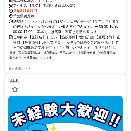
社会福祉法人ウィズ じょい
アクセス 【駅名】 本納駅/新茂原駅/0駅
月給204,000円
千葉県茂原市
勤務時間・シフト詳細 夜勤はなく、日中のみの勤務です。これまで
の経験を活かしながら安定した働き方ができます。 ー 08:30-16:30
09:00-17:00 ・基本的には宿直・当直と電話当番あり ...
仕事内容 【施設名】:じょい 【施設形態】:生活介護 【雇用形態】:正
社員 【募集職種】:生活支援員 ー お持ちの資格やご経験を活かして、
日中の時間帯の業務を中心にご担当いただきます。 生活介護にお...
産休・育休取得実績あり
車通勤OK
平日のみOK
未経験者歓迎
社会保険完備
賞与あり
交通費支給
シフト制
同じ企業の求人
正社員