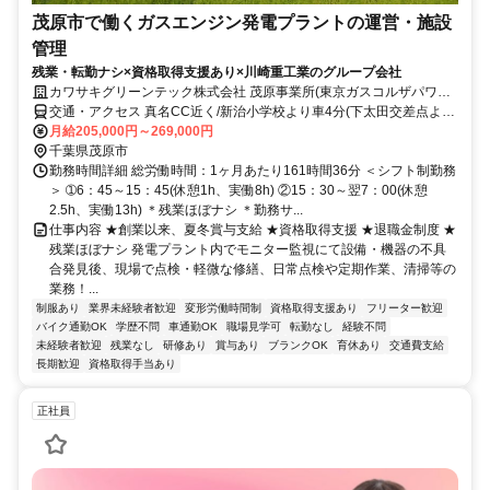
茂原市で働くガスエンジン発電プラントの運営・施設
管理
残業・転勤ナシ×資格取得支援あり×川崎重工業のグループ会社
カワサキグリーンテック株式会社 茂原事業所(東京ガスコルザパワー
茂原パワーステーション内)
交通・アクセス 真名CC近く/新治小学校より車4分(下太田交差点より
車2分) ※車・バイク通勤OK
月給205,000円～269,000円
千葉県茂原市
勤務時間詳細 総労働時間：1ヶ月あたり161時間36分 ＜シフト制勤務
＞ ➀6：45～15：45(休憩1h、実働8h) ②15：30～翌7：00(休憩
2.5h、実働13h) ＊残業ほぼナシ ＊勤務サ...
仕事内容 ★創業以来、夏冬賞与支給 ★資格取得支援 ★退職金制度 ★
残業ほぼナシ 発電プラント内でモニター監視にて設備・機器の不具
合発見後、現場で点検・軽微な修繕、日常点検や定期作業、清掃等の
業務！...
制服あり
業界未経験者歓迎
変形労働時間制
資格取得支援あり
フリーター歓迎
バイク通勤OK
学歴不問
車通勤OK
職場見学可
転勤なし
経験不問
未経験者歓迎
残業なし
研修あり
賞与あり
ブランクOK
育休あり
交通費支給
長期歓迎
資格取得手当あり
正社員