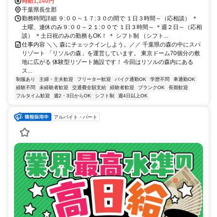
時給1,140円
千葉県長生郡
勤務時間詳細 ９:００～１７:３０の間で １日３時間～（応相談） ＊
土曜、連休のみ９:００～２１:００で １日３時間～ ＊週２日～（応相
談） ＊土日祝のみの勤務もOK！ ＊ シフト制 （シフト...
仕事内容 ＼＼ 森にチェックインしよう。／／ 千葉県の森の中にスパ
リゾート 「リソルの森」を運営しています。 東京ドーム70個分の敷
地に広がる 体験型リゾート施設です！ 今回はリソルの森内にある
ス...
制服あり
主婦・主夫歓迎
フリーター歓迎
バイク通勤OK
学歴不問
車通勤OK
経験不問
未経験者歓迎
交通費全額支給
経験者歓迎
ブランクOK
長期歓迎
フルタイム歓迎
週2・3日からOK
シフト制
週4日以上OK
アルバイト・パート