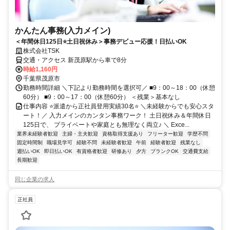
かんたん事務(入力メイン)
＜年間休日125日⭐土日祝休み＞事務デビュー応援！日払いOK
株式会社TSK
交通・アクセス 新茂原駅から車で8分
時給1,160円
千葉県茂原市
勤務時間詳細 ＼下記より勤務時間を選択可／ ■9：00～18：00（休憩
60分） ■9：00～17：00（休憩60分） ＜残業＞基本なし
仕事内容 ⭐派遣から正社員登用実績30名⭐ ＼未経験からでも安心スタ
ート！／ 入力メインのカンタン事務ワーク！ 土日祝休み＆年間休日
125日で、 プライベートや家庭とも無理なく両立♪ ＼ Exce...
業界未経験者歓迎
主婦・主夫歓迎
資格取得支援あり
フリーター歓迎
学歴不問
固定時間制
職場見学可
経験不問
未経験者歓迎
午前
経験者歓迎
残業なし
週払いOK
即日払いOK
有資格者歓迎
研修あり
夕方
ブランクOK
交通費支給
長期歓迎
同じ企業の求人
正社員