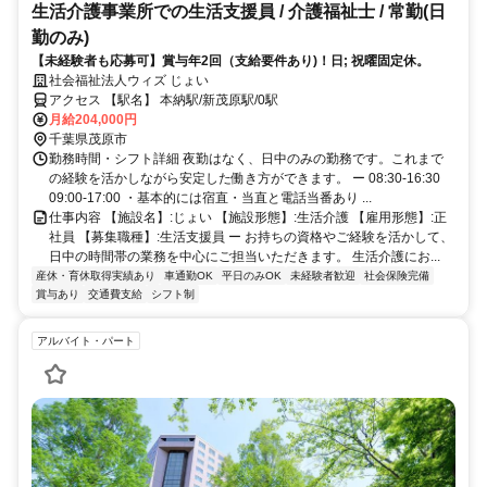
生活介護事業所での生活支援員 / 介護福祉士 / 常勤(日
勤のみ)
【未経験者も応募可】賞与年2回（支給要件あり)！日; 祝曜固定休。
社会福祉法人ウィズ じょい
アクセス 【駅名】 本納駅/新茂原駅/0駅
月給204,000円
千葉県茂原市
勤務時間・シフト詳細 夜勤はなく、日中のみの勤務です。これまで
の経験を活かしながら安定した働き方ができます。 ー 08:30-16:30
09:00-17:00 ・基本的には宿直・当直と電話当番あり ...
仕事内容 【施設名】:じょい 【施設形態】:生活介護 【雇用形態】:正
社員 【募集職種】:生活支援員 ー お持ちの資格やご経験を活かして、
日中の時間帯の業務を中心にご担当いただきます。 生活介護にお...
産休・育休取得実績あり
車通勤OK
平日のみOK
未経験者歓迎
社会保険完備
賞与あり
交通費支給
シフト制
アルバイト・パート