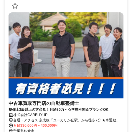
中古車買取専門店の自動車整備士
整備士3級以上の方必見！月給30万～☆学歴不問＆ブランクOK
株式会社CARBUYUP
交通・アクセス 京成線「ユーカリが丘駅」から徒歩7分 ★車通勤
OK（駐車場完備）
月給330,000円～400,000円
千葉県佐倉市