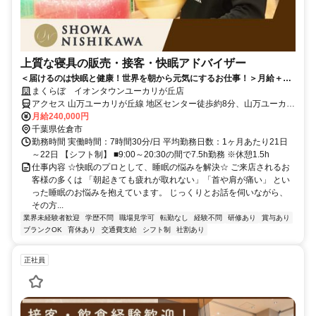
上質な寝具の販売・接客・快眠アドバイザー
＜届けるのは快眠と健康！世界を朝から元気にするお仕事！＞月給＋イ
ンセンも◎ネトフリ無料などユニークな福利厚生も♪
まくらぼ イオンタウンユーカリが丘店
アクセス 山万ユーカリが丘線 地区センター徒歩約8分、山万ユーカリ
が丘線 公園徒歩約10分、山万ユーカリが丘線 井野（千葉県）徒歩約
月給240,000円
11分
千葉県佐倉市
勤務時間 実働時間：7時間30分/日 平均勤務日数：1ヶ月あたり21日
～22日 【シフト制】 ■9:00～20:30の間で7.5h勤務 ※休憩1.5h
仕事内容 ☆快眠のプロとして、睡眠の悩みを解決☆ ご来店されるお
客様の多くは 「朝起きても疲れが取れない」「首や肩が痛い」 とい
った睡眠のお悩みを抱えています。 じっくりとお話を伺いながら、
その方...
業界未経験者歓迎
学歴不問
職場見学可
転勤なし
経験不問
研修あり
賞与あり
ブランクOK
育休あり
交通費支給
シフト制
社割あり
正社員