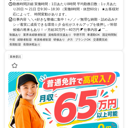
勤務時間詳細 実働時間：1日あたり8時間 平均勤務日数：1ヶ月あた
り20日 〜 21日 ⏰9:30～18:30 （実働8時間・休憩60分） ★お客様対
応によって、 時間変動があります。
仕事内容 ＼＼⭐好きな整備に集中！⭐／／ ✅無理な納期・詰め込みナ
シ ✅着実に成長できる環境☆彡 会社がスキルアップを後押し ✅幹部
候補の将来もあり！ ✅月給30万円～40万円 ◤仕事内容◢ ￣...
制服あり
業界未経験者歓迎
資格取得支援あり
学歴不問
車通勤OK
固定時間制
午前
経験者歓迎
有資格者歓迎
研修あり
夕方
ブランクOK
交通費支給
長期歓迎
長期休暇あり
業務委託