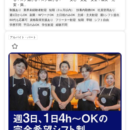
実・満...
制服あり
業界未経験者歓迎
短期（3ヵ月以内）
扶養内勤務OK
社員登用あり
週1日からOK
副業・WワークOK
土日祝のみOK
主婦・主夫歓迎
週1シフト提出
60代も応募可
資格取得支援あり
フリーター歓迎
短期
早朝
シフト自由
学歴不問
平日のみOK
学生歓迎
経験不問
アルバイト・パート