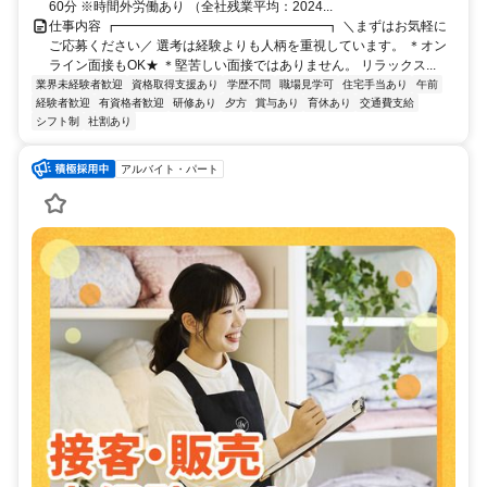
60分 ※時間外労働あり （全社残業平均：2024...
仕事内容 ┏━━━━━━━━━━━━━━━━┓ ＼まずはお気軽に
ご応募ください／ 選考は経験よりも人柄を重視しています。 ＊オン
ライン面接もOK★ ＊堅苦しい面接ではありません。 リラックス...
業界未経験者歓迎
資格取得支援あり
学歴不問
職場見学可
住宅手当あり
午前
経験者歓迎
有資格者歓迎
研修あり
夕方
賞与あり
育休あり
交通費支給
シフト制
社割あり
アルバイト・パート