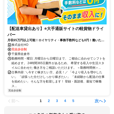
【配送車貸出あり】⭐大手通販サイトの軽貨物ドライ
バー
月収65万円以上可能！ロイヤリティ・事務手数料なども0円！働いた分
がそのまま収入に♪即稼働OK！
株式会社HO
完全歩合制
千葉県佐倉市
勤務時間・曜日: 月曜日から日曜日まで、 ご都合に合わせてシフトを
組めます。 24時間365日案件があるため、 希望する収入や生活スタ
イルに合わせた 働き方をご相談いただけます。 ＜勤務時間例＞...
仕事内容: ＼今すぐ稼ぎたい方、必見！／ 「今より収入を増やした
い」 「頑張った分だけしっかり稼ぎたい」 「未経験から配送の仕事
を始めたい」 そんな方を歓迎します！ 登録・面談後、最短で稼働
ス...
完全歩合制
前へ
次へ
1
2
3
4
5