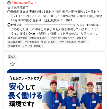
し（2号店以上を出店した場合配属替えの可能性あり）
月給225,000円以上
千葉県佐倉市
勤務時間詳細 実働時間：1日あたり8時間 平均勤務日数：1ヶ月あた
り21日 〜 22日 ✅シフト制（9:00～21:00の範囲） ✅実働8時間／休憩
60分 ※時間外労働あり （全社残業平均：2024...
仕事内容 ┏━━━━━━━━━━━━━━━━┓ ＼まずはお気軽に
ご応募ください／ 選考は経験よりも人柄を重視しています。 ＊オン
ライン面接もOK★ ＊堅苦しい面接ではありません。 リラックス...
業界未経験者歓迎
資格取得支援あり
学歴不問
職場見学可
経験不問
未経験者歓迎
住宅手当あり
午前
研修あり
夕方
賞与あり
育休あり
交通費支給
シフト制
社割あり
正社員