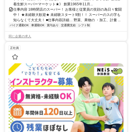
着生鮮スーパーマーケット★》 創業1965年11月...
仕事内容 18時閉店のスーパー！ お客様と従業員の笑顔の為日々奮闘
中！ ★未経験大歓迎★ 未経験スタート9割！！ スーパーのスの字も
知らなくて大丈夫！ ■仕事内容詳細… 野菜、果物の ・加工、計量 ...
バイク通勤OK
車通勤OK
賞与あり
交通費支給
シフト制
同じ企業の求人
正社員