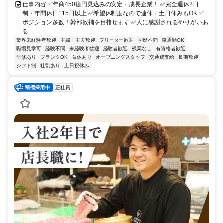
仕事内容 ✅年商450億円見込みの安定・成長企業！ ✅完全週休2日
制・年間休日115日以上 ✅希望休制度なので連休・土日休みもOK ✅
ポジション多数！幹部候補を目指せます ✅人に感謝されるやりがいあ
る...
業界未経験者歓迎
主婦・主夫歓迎
フリーター歓迎
学歴不問
車通勤OK
職場見学可
経験不問
未経験者歓迎
経験者歓迎
残業なし
有資格者歓迎
研修あり
ブランクOK
育休あり
オープニングスタッフ
交通費支給
長期歓迎
シフト制
社割あり
土日祝休み
正社員