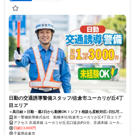
日勤の交通誘導警備スタッフ/佐倉市ユーカリが丘4丁
目エリア
＜高日給＞日勤・週2日から勤務OK！シフト相談も柔軟対応♪日払可◎
未経験歓迎★
第一警備保障株式会社 船橋本社/佐倉市ユーカリが丘4丁目エリア
アクセス 京成本線 ユーカリが丘北口徒歩約1分、京成本線 ユーカリ
が丘北口徒歩約1分、山万ユーカリが丘線 地区センター徒歩約7分 直
日給13,000円
行直帰OK＊交通費全額支給＊
千葉県佐倉市