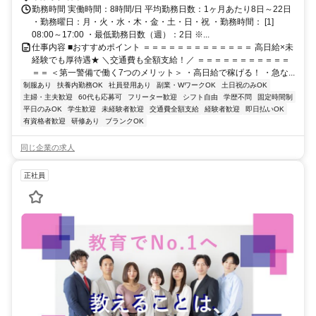
勤務時間 実働時間：8時間/日 平均勤務日数：1ヶ月あたり8日～22日
・勤務曜日：月・火・水・木・金・土・日・祝 ・勤務時間： [1]
08:00～17:00 ・最低勤務日数（週）：2日 ※...
仕事内容 ■おすすめポイント ＝＝＝＝＝＝＝＝＝＝＝＝＝ 高日給×未
経験でも厚待遇★ ＼交通費も全額支給！／ ＝＝＝＝＝＝＝＝＝＝＝
＝＝ ＜第一警備で働く7つのメリット＞ ・高日給で稼げる！ ・急な...
制服あり
扶養内勤務OK
社員登用あり
副業・WワークOK
土日祝のみOK
主婦・主夫歓迎
60代も応募可
フリーター歓迎
シフト自由
学歴不問
固定時間制
平日のみOK
学生歓迎
未経験者歓迎
交通費全額支給
経験者歓迎
即日払いOK
有資格者歓迎
研修あり
ブランクOK
同じ企業の求人
正社員