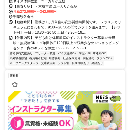
ネイス体操教室 ユーカリが丘校
【最寄り駅】 ・京成本線 ユーカリが丘駅
月給272,000円～342,000円
千葉県佐倉市
【勤務時間】 勤務は1ヵ月単位の変形労働時間制です。 レッスンカリ
キュラムに合わせて、9:30～20:50の間でシフトを組みます。 【シフ
ト例】 平日／13:30～20:50 土日／9:30～18:...
【仕事内容】 子ども向け体操教室のインストラクター募集 ✅未経
験・無資格OK！ ✅年間休日120日以上 ✅残業少なめ ✅ショッピング
センター内のキレイな教室 +:-・-:+:-・-:+:-・-:+...
資格取得支援あり
フリーター歓迎
バイク通勤OK
学歴不問
車通勤OK
未経験者歓迎
有資格者歓迎
研修あり
社会保険完備
制服貸与
ブランクOK
オープニングスタッフ
交通費支給
シフト制
長期休暇あり
昇給あり
正社員