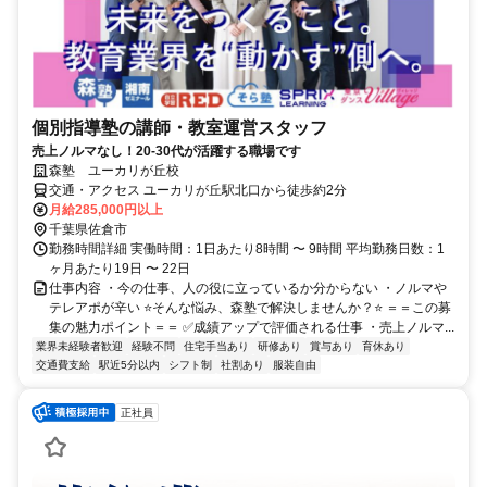
個別指導塾の講師・教室運営スタッフ
売上ノルマなし！20-30代が活躍する職場です
森塾 ユーカリが丘校
交通・アクセス ユーカリが丘駅北口から徒歩約2分
月給285,000円以上
千葉県佐倉市
勤務時間詳細 実働時間：1日あたり8時間 〜 9時間 平均勤務日数：1
ヶ月あたり19日 〜 22日
仕事内容 ・今の仕事、人の役に立っているか分からない ・ノルマや
テレアポが辛い ⭐️そんな悩み、森塾で解決しませんか？⭐️ ＝＝この募
集の魅力ポイント＝＝ ✅成績アップで評価される仕事 ・売上ノルマ...
業界未経験者歓迎
経験不問
住宅手当あり
研修あり
賞与あり
育休あり
交通費支給
駅近5分以内
シフト制
社割あり
服装自由
正社員