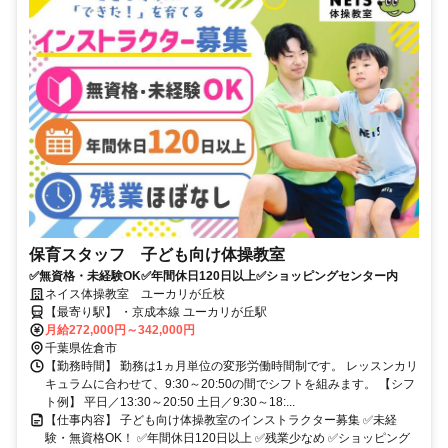
保育スタッフ 子ども向け体操教室
✅無資格・未経験OK✅年間休日120日以上✅ショッピングセンター内
ネイス体操教室 ユーカリが丘校
【最寄り駅】 ・京成本線 ユーカリが丘駅
月給272,000円～342,000円
千葉県佐倉市
【勤務時間】 勤務は1ヵ月単位の変形労働時間制です。 レッスンカリ
キュラムに合わせて、9:30～20:50の間でシフトを組みます。 【シフ
ト例】 平日／13:30～20:50 土日／9:30～18:...
【仕事内容】 子ども向け体操教室のインストラクター募集 ✅未経
験・無資格OK！ ✅年間休日120日以上 ✅残業少なめ ✅ショッピング