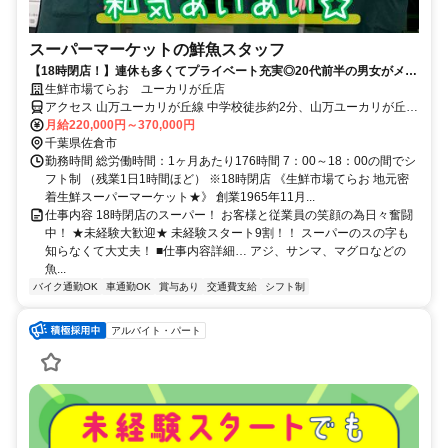
スーパーマーケットの鮮魚スタッフ
【18時閉店！】連休も多くてプライベート充実◎20代前半の男女がメイ
ンで活躍中！
生鮮市場てらお ユーカリが丘店
アクセス 山万ユーカリが丘線 中学校徒歩約2分、山万ユーカリが丘線
女子大徒歩約10分、山万ユーカリが丘線 井野（千葉県）徒歩約12分
月給220,000円～370,000円
千葉県佐倉市
勤務時間 総労働時間：1ヶ月あたり176時間 7：00～18：00の間でシ
フト制 （残業1日1時間ほど） ※18時閉店 《生鮮市場てらお 地元密
着生鮮スーパーマーケット★》 創業1965年11月...
仕事内容 18時閉店のスーパー！ お客様と従業員の笑顔の為日々奮闘
中！ ★未経験大歓迎★ 未経験スタート9割！！ スーパーのスの字も
知らなくて大丈夫！ ■仕事内容詳細… アジ、サンマ、マグロなどの
魚...
バイク通勤OK
車通勤OK
賞与あり
交通費支給
シフト制
アルバイト・パート