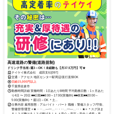
高速道路の警備(道路規制)
ドリンク手当有♪週3～OK！未経験も【月37.5万円】可★
テイケイ株式会社 成田支社[097]
交通・アクセス 地区センター駅周辺/直行直帰OK
日給15,000円以上
千葉県佐倉市
勤務時間詳細 実働時間：1日あたり8時間 平均勤務日数：1ヶ月あた
り4日 〜 20日 ■■日勤■■8:00～17:00(実働8h) ■■夜勤■■20:00～
5:00(実働8h) ＊週1日～OK ＊土...
仕事内容 雇用形態：アルバイト・パート 職種：警備スタッフ/守衛、
警備管理/運営 ⭐★・‥…―━…‥・‥…━―…‥・★⭐ ＊スグ決ま
る！スグ働ける！スグ稼げる！＊ ＊安心・安定・安全！成長・充