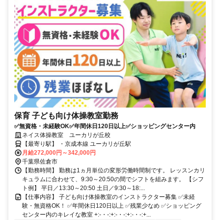
保育 子ども向け体操教室勤務
✅無資格・未経験OK✅年間休日120日以上✅ショッピングセンター内
ネイス体操教室 ユーカリが丘校
【最寄り駅】 ・京成本線 ユーカリが丘駅
月給272,000円～342,000円
千葉県佐倉市
【勤務時間】 勤務は1ヵ月単位の変形労働時間制です。 レッスンカリ
キュラムに合わせて、9:30～20:50の間でシフトを組みます。 【シフ
ト例】 平日／13:30～20:50 土日／9:30～18:...
【仕事内容】 子ども向け体操教室のインストラクター募集 ✅未経
験・無資格OK！ ✅年間休日120日以上 ✅残業少なめ ✅ショッピング
センター内のキレイな教室 +:-・-:+:-・-:+:-・-:+...