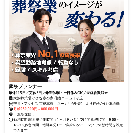
葬祭プランナー
年休115日／完休2日／希望休制・土日休みOK／未経験歓迎☆
家族葬式場 小さな森の家 佐倉ユーカリが丘
交通・アクセス 京成本線「ユーカリが丘駅」より徒歩7分※車通勤
OK
月給260,000円～800,000円
千葉県佐倉市
勤務時間詳細 総労働時間：1ヶ月あたり172時間 勤務時間：9:00～
18:30 (休憩時間 1時間30分) ※ご自身のタイミングで休憩時間を設定
できます