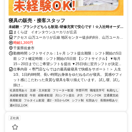
寝具の販売・接客スタッフ
未経験・ブランクどちらも歓迎♪研修充実で安心です！☆入社時オーダー
メイド枕プレゼント☆
まくらぼ イオンタウンユーカリが丘店
アクセス 山万ユーカリが丘線 地区センター徒歩約8分、山万ユーカリ
が丘線 公園徒歩約10分、山万ユーカリが丘線 井野（千葉県）徒歩約
時給1,300円
11分
千葉県佐倉市
勤務時間 シフトサイクル：1ヶ月 シフト提出期限：シフト開始の5日
前 シフト確定時期：シフト開始の5日前 【シフトサイクル】 ▼毎月
15～20日までにご希望シフトを提出 ▼25日頃に翌月シフトが決定...
仕事内容 ＜専門店ならではの最高級寝具で快眠をサポート！＞ 人生
1/3、1日約8時間、長い時間お身体をゆだねるのが寝具。 質感やフィ
ット感にこだわった良質な寝具を取り揃えています。 試し寝、試し
掛け...
社員登用あり
主婦・主夫歓迎
フリーター歓迎
学歴不問
職場見学可
転勤なし
未経験者歓迎
午前
経験者歓迎
月1シフト提出
夕方
ブランクOK
交通費支給
長期歓迎
フルタイム歓迎
週2・3日からOK
シフト制
社割あり
長期休暇あり
週4日以上OK
正社員