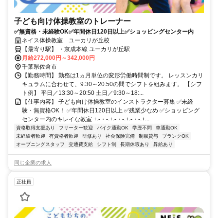
子ども向け体操教室のトレーナー
✅無資格・未経験OK✅年間休日120日以上✅ショッピングセンター内
ネイス体操教室 ユーカリが丘校
【最寄り駅】 ・京成本線 ユーカリが丘駅
月給272,000円～342,000円
千葉県佐倉市
【勤務時間】 勤務は1ヵ月単位の変形労働時間制です。 レッスンカリ
キュラムに合わせて、9:30～20:50の間でシフトを組みます。 【シフ
ト例】 平日／13:30～20:50 土日／9:30～18:...
【仕事内容】 子ども向け体操教室のインストラクター募集 ✅未経
験・無資格OK！ ✅年間休日120日以上 ✅残業少なめ ✅ショッピング
センター内のキレイな教室 +:-・-:+:-・-:+:-・-:+...
資格取得支援あり
フリーター歓迎
バイク通勤OK
学歴不問
車通勤OK
未経験者歓迎
有資格者歓迎
研修あり
社会保険完備
制服貸与
ブランクOK
オープニングスタッフ
交通費支給
シフト制
長期休暇あり
昇給あり
同じ企業の求人
正社員