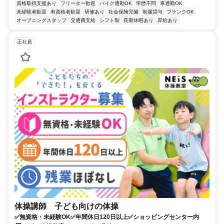
資格取得支援あり
フリーター歓迎
バイク通勤OK
学歴不問
車通勤OK
未経験者歓迎
有資格者歓迎
研修あり
社会保険完備
制服貸与
ブランクOK
オープニングスタッフ
交通費支給
シフト制
長期休暇あり
昇給あり
正社員
体操講師 子ども向けの体操
✅無資格・未経験OK✅年間休日120日以上✅ショッピングセンター内