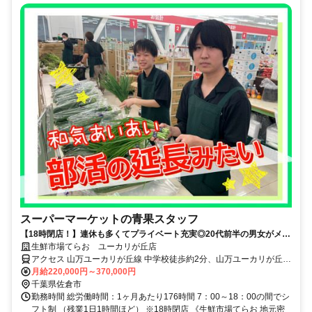
スーパーマーケットの青果スタッフ
【18時閉店！】連休も多くてプライベート充実◎20代前半の男女がメイ
ンで活躍中！
生鮮市場てらお ユーカリが丘店
アクセス 山万ユーカリが丘線 中学校徒歩約2分、山万ユーカリが丘線
女子大徒歩約10分、山万ユーカリが丘線 井野（千葉県）徒歩約12分
月給220,000円～370,000円
千葉県佐倉市
勤務時間 総労働時間：1ヶ月あたり176時間 7：00～18：00の間でシ
フト制 （残業1日1時間ほど） ※18時閉店 《生鮮市場てらお 地元密