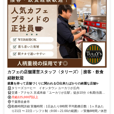
カフェの店舗運営スタッフ〈タリーズ〉│接客・飲食
経験歓迎
裁量を持って店舗づくりに関われる◎出来たばかりの綺麗な店舗✨
タリーズコーヒー イオンタウン ユーカリが丘内
交通・アクセス 京成本線「ユーカリが丘駅」徒歩10分 ☆転勤当面な
し（2号店以上を出店した場合配属替えの可能性あり）
月給225,000円以上
千葉県佐倉市
勤務時間詳細 実働時間：1日あたり8時間 平均勤務日数：1ヶ月あた
り21日 〜 22日 ✅シフト制（9:00～21:00の範囲） ✅実働8時間／休憩