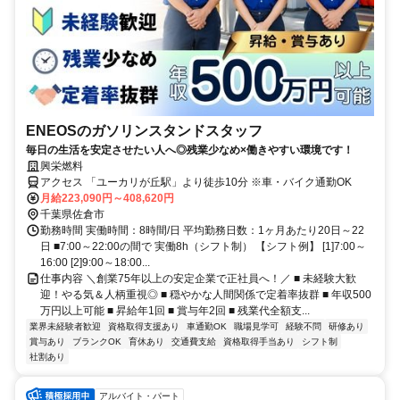
ENEOSのガソリンスタンドスタッフ
毎日の生活を安定させたい人へ◎残業少なめ×働きやすい環境です！
興栄燃料
アクセス 「ユーカリが丘駅」より徒歩10分 ※車・バイク通勤OK
月給223,090円～408,620円
千葉県佐倉市
勤務時間 実働時間：8時間/日 平均勤務日数：1ヶ月あたり20日～22
日 ■7:00～22:00の間で 実働8h（シフト制） 【シフト例】 [1]7:00～
16:00 [2]9:00～18:00...
仕事内容 ＼創業75年以上の安定企業で正社員へ！／ ■ 未経験大歓
迎！やる気＆人柄重視◎ ■ 穏やかな人間関係で定着率抜群 ■ 年収500
万円以上可能 ■ 昇給年1回 ■ 賞与年2回 ■ 残業代全額支...
業界未経験者歓迎
資格取得支援あり
車通勤OK
職場見学可
経験不問
研修あり
賞与あり
ブランクOK
育休あり
交通費支給
資格取得手当あり
シフト制
社割あり
アルバイト・パート