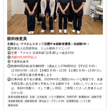
眼科検査員
主婦さん･ママさんスタッフ活躍中★経験者優遇！未経験OK！
医療法人社団産明会 うぶか眼科クリニック
交通・アクセス 京成本線｢志津｣駅より徒歩10分
月給195,000円以上
千葉県佐倉市
勤務時間詳細 総労働時間：1週あたり37時間30分 【平日】8:45～
12:00/14:00～18:15 【水曜】8:45～12:00 【土曜】8:45～13:00 ◎シ
フトは希望を最大限考慮します
仕事内容 若干名の募集。2020年4月に開院のキレイな職場です。佐倉
市西志津にある日帰り手術もできる眼科です。大切にしていきたいの
は、笑顔や気配り、そして優しい対応。ご来院くださった患者さんが
心からほ...
業界未経験者歓迎
主婦・主夫歓迎
バイク通勤OK
学歴不問
車通勤OK
経験不問
未経験者歓迎
経験者歓迎
賞与あり
ブランクOK
交通費支給
シフト制
服装自由