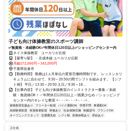
子ども向け体操教室のスポーツ講師
✅無資格・未経験OK✅年間休日120日以上✅ショッピングセンター内
ネイス体操教室 ユーカリが丘校
【最寄り駅】 ・京成本線 ユーカリが丘駅
月給272,000円～342,000円
千葉県佐倉市
【勤務時間】 勤務は1ヵ月単位の変形労働時間制です。 レッスンカリ
キュラムに合わせて、9:30～20:50の間でシフトを組みます。 【シフ
ト例】 平日／13:30～20:50 土日／9:30～18:...
【仕事内容】 子ども向け体操教室のインストラクター募集 ✅未経
験・無資格OK！ ✅年間休日120日以上 ✅残業少なめ ✅ショッピング
センター内のキレイな教室 +:-・-:+:-・-:+:-・-:+...
資格取得支援あり
フリーター歓迎
バイク通勤OK
学歴不問
車通勤OK
未経験者歓迎
有資格者歓迎
研修あり
社会保険完備
制服貸与
ブランクOK
オープニングスタッフ
交通費支給
シフト制
長期休暇あり
昇給あり
正社員