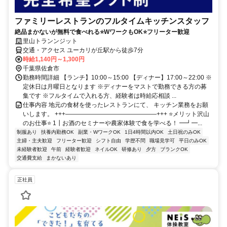
ファミリーレストランのフルタイムキッチンスタッフ
絶品まかないが無料で食べれる⭐WワークもOK⭐フリーター歓迎
里山トランンジット
交通・アクセス ユーカリが丘駅から徒歩7分
時給1,140円～1,300円
千葉県佐倉市
勤務時間詳細 【ランチ】10:00～15:00 【ディナー】17:00～22:00 ※
定休日は月曜日となります ※ディナーをマストで勤務できる方の募
集です ※フルタイムで入れる方、経験者は時給応相談 ...
仕事内容 地元の食材を使ったレストランにて、 キッチン業務をお願
いします。 +++———————————————+++ ⭐メリット沢山
のお仕事⭐ 1┃お酒のセミナーや農家体験で食を学べる！ ━┛━...
制服あり
扶養内勤務OK
副業・WワークOK
1日4時間以内OK
土日祝のみOK
主婦・主夫歓迎
フリーター歓迎
シフト自由
学歴不問
職場見学可
平日のみOK
未経験者歓迎
午前
経験者歓迎
ネイルOK
研修あり
夕方
ブランクOK
交通費支給
まかないあり
正社員