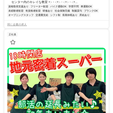
センター内のキレイな教室 +:-・-:+:-・-:+:-・-:+...
資格取得支援あり
フリーター歓迎
バイク通勤OK
学歴不問
車通勤OK
未経験者歓迎
有資格者歓迎
研修あり
社会保険完備
制服貸与
ブランクOK
オープニングスタッフ
交通費支給
シフト制
長期休暇あり
昇給あり
同じ企業の求人
正社員