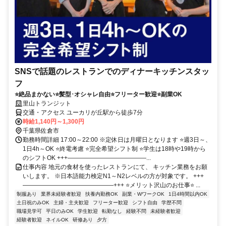
SNSで話題のレストランでのディナーキッチンスタッ
フ
⭐絶品まかない⭐髪型･オシャレ自由⭐フリーター歓迎⭐副業OK
里山トランジット
交通・アクセス ユーカリが丘駅から徒歩7分
時給1,140円～1,300円
千葉県佐倉市
勤務時間詳細 17:00～22:00 ※定休日は月曜日となります ⭐週3日～、
1日4h～OK ⭐終電考慮 ⭐完全希望シフト制 ⭐学生は18時や19時から
のシフトOK +++—————————————...
仕事内容 地元の食材を使ったレストランにて、 キッチン業務をお願
いします。 ※日本語能力検定N1～N2レベルの方が対象です。 +++
———————————————+++ ⭐メリット沢山のお仕事⭐ ...
制服あり
業界未経験者歓迎
扶養内勤務OK
副業・WワークOK
1日4時間以内OK
土日祝のみOK
主婦・主夫歓迎
フリーター歓迎
シフト自由
学歴不問
職場見学可
平日のみOK
学生歓迎
転勤なし
経験不問
未経験者歓迎
経験者歓迎
ネイルOK
研修あり
夕方