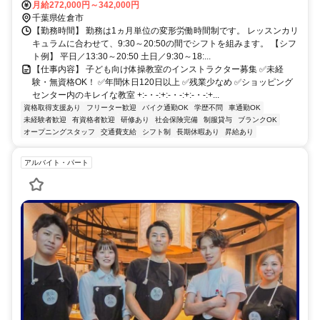
月給272,000円～342,000円
千葉県佐倉市
【勤務時間】 勤務は1ヵ月単位の変形労働時間制です。 レッスンカリ
キュラムに合わせて、9:30～20:50の間でシフトを組みます。 【シフ
ト例】 平日／13:30～20:50 土日／9:30～18:...
【仕事内容】 子ども向け体操教室のインストラクター募集 ✅未経
験・無資格OK！ ✅年間休日120日以上 ✅残業少なめ ✅ショッピング
センター内のキレイな教室 +:-・-:+:-・-:+:-・-:+...
資格取得支援あり
フリーター歓迎
バイク通勤OK
学歴不問
車通勤OK
未経験者歓迎
有資格者歓迎
研修あり
社会保険完備
制服貸与
ブランクOK
オープニングスタッフ
交通費支給
シフト制
長期休暇あり
昇給あり
アルバイト・パート