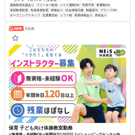
資格取得支援あり
フリーター歓迎
バイク通勤OK
学歴不問
車通勤OK
未経験者歓迎
有資格者歓迎
研修あり
社会保険完備
制服貸与
ブランクOK
オープニングスタッフ
交通費支給
シフト制
長期休暇あり
昇給あり
正社員
保育 子ども向け体操教室勤務
✅無資格・未経験OK✅年間休日120日以上✅ショッピングセンター内