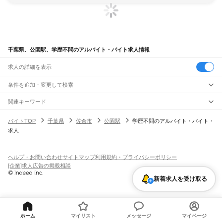
千葉県、公園駅、学歴不問のアルバイト・バイト求人情報
求人の詳細を表示
条件を追加・変更して検索
市区町村を追加・変更
関連キーワード
完全在宅ワーク 全国
シール貼り 在宅
現在地周辺
ガチャガチャ
犬カフェ
千葉県
駅を追加・変更
バイトTOP
千葉県
佐倉市
公園駅
学歴不問のアルバイト・バイト・
千葉県
すべて
求人
千葉市
すべて
職種を追加・変更
JR武蔵野線
中央区
花見川区
稲毛区
若葉区
緑区
美浜区
南流山駅
新松戸駅
新八柱駅
東松戸駅
市川大野駅
船橋法典駅
西船橋駅
飲食・フードサービス
銚子市
市川市
船橋市
館山市
木更津市
松戸市
野田市
茂原市
成田市
佐倉市
東金市
特徴を追加・変更
飲食・フードサービス
すべて
ヘルプ・お問い合わせ
サイトマップ
利用規約・プライバシーポリシー
JR中央・総武線
旭市
習志野市
柏市
勝浦市
市原市
流山市
八千代市
我孫子市
鴨川市
鎌ケ谷市
ホールスタッフ
キッチンスタッフ
皿洗い・洗い場
精肉・鮮魚加工
給食調理
人気
[企業]求人広告の掲載相談
市川駅
本八幡駅
下総中山駅
西船橋駅
船橋駅
東船橋駅
津田沼駅
幕張本郷駅
幕張駅
君津市
富津市
浦安市
四街道市
袖ケ浦市
八街市
印西市
白井市
富里市
南房総市
雇用形態を追加・変更
パン屋（ベーカリー）
フードカウンター販売員
バー（BAR）・バーテンダー
日払いOK
高校生歓迎
学生歓迎
深夜の仕事
髪型・髪色自由
ひげOK
ネイルOK
新検見川駅
稲毛駅
西千葉駅
千葉駅
匝瑳市
香取市
山武市
いすみ市
大網白里市
印旛郡
香取郡
山武郡
長生郡
夷隅郡
新着求人を受け取る
飲食店補助（開店・閉店準備）
飲食店（店長・マネージャー）
ピアスOK
アルバイト・パート
履歴書不要
オープニングスタッフ
留学生・外国人活躍中
安房郡
都道府県を変更
営業・販売
JR総武本線
勤務期間
正社員
市川駅
船橋駅
津田沼駅
稲毛駅
千葉駅
東千葉駅
都賀駅
四街道駅
物井駅
佐倉駅
営業・販売
すべて
短期
契約社員
単発・1日OK
長期
期間限定（春夏冬休み等）
南酒々井駅
榎戸駅
八街駅
日向駅
成東駅
松尾駅
横芝駅
飯倉駅
八日市場駅
干潟駅
旭駅
営業
テレフォンアポインター（テレアポ）
ルートセールス
コンビニ
シフト
派遣社員
飯岡駅
倉橋駅
猿田駅
松岸駅
銚子駅
フードカウンター販売員
アパレル
家電量販店・携帯販売（携帯ショップ）
土日祝のみOK
業務委託
平日のみOK
週1日からOK
週2・3日からOK
週4日以上OK
ホーム
マイリスト
メッセージ
マイページ
販売店（店長・マネージャー）
その他販売