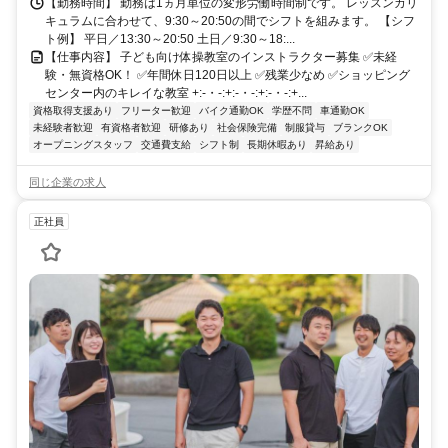
【勤務時間】 勤務は1ヵ月単位の変形労働時間制です。 レッスンカリ
キュラムに合わせて、9:30～20:50の間でシフトを組みます。 【シフ
ト例】 平日／13:30～20:50 土日／9:30～18:...
【仕事内容】 子ども向け体操教室のインストラクター募集 ✅未経
験・無資格OK！ ✅年間休日120日以上 ✅残業少なめ ✅ショッピング
センター内のキレイな教室 +:-・-:+:-・-:+:-・-:+...
資格取得支援あり
フリーター歓迎
バイク通勤OK
学歴不問
車通勤OK
未経験者歓迎
有資格者歓迎
研修あり
社会保険完備
制服貸与
ブランクOK
オープニングスタッフ
交通費支給
シフト制
長期休暇あり
昇給あり
同じ企業の求人
正社員