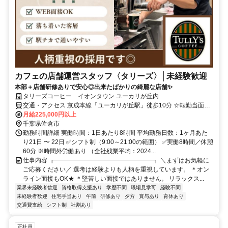
カフェの店舗運営スタッフ〈タリーズ〉│未経験歓迎
本部＋店舗研修ありで安心◎出来たばかりの綺麗な店舗✨
タリーズコーヒー イオンタウン ユーカリが丘内
交通・アクセス 京成本線「ユーカリが丘駅」徒歩10分 ☆転勤当面な
し（2号店以上を出店した場合配属替えの可能性あり）
月給225,000円以上
千葉県佐倉市
勤務時間詳細 実働時間：1日あたり8時間 平均勤務日数：1ヶ月あた
り21日 〜 22日 ✅シフト制（9:00～21:00の範囲） ✅実働8時間／休憩
60分 ※時間外労働あり （全社残業平均：2024...
仕事内容 ┏━━━━━━━━━━━━━━━━┓ ＼まずはお気軽に
ご応募ください／ 選考は経験よりも人柄を重視しています。 ＊オン
ライン面接もOK★ ＊堅苦しい面接ではありません。 リラックス...
業界未経験者歓迎
資格取得支援あり
学歴不問
職場見学可
経験不問
未経験者歓迎
住宅手当あり
午前
研修あり
夕方
賞与あり
育休あり
交通費支給
シフト制
社割あり
正社員