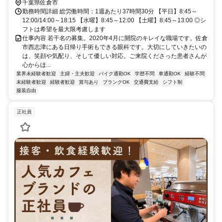
千葉県佐倉市
勤務時間詳細 総労働時間：1週あたり37時間30分 【平日】8:45～
12:00/14:00～18:15 【水曜】8:45～12:00 【土曜】8:45～13:00 ◎シ
フトは希望を最大限考慮します
仕事内容 若干名の募集。2020年4月に開院のキレイな職場です。佐倉
市西志津にある日帰り手術もできる眼科です。大切にしていきたいの
は、笑顔や気配り、そして優しい対応。ご来院くださった患者さんが
心からほ...
業界未経験者歓迎
主婦・主夫歓迎
バイク通勤OK
学歴不問
車通勤OK
経験不問
未経験者歓迎
経験者歓迎
賞与あり
ブランクOK
交通費支給
シフト制
服装自由
正社員