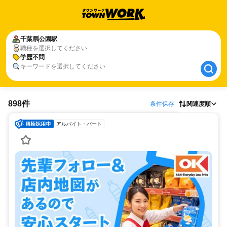
千葉県
千葉県
公園駅
公園駅
職種を選択してください
学歴不問
学歴不問
キーワードを選択してください
898件
条件保存
関連度順
アルバイト・パート