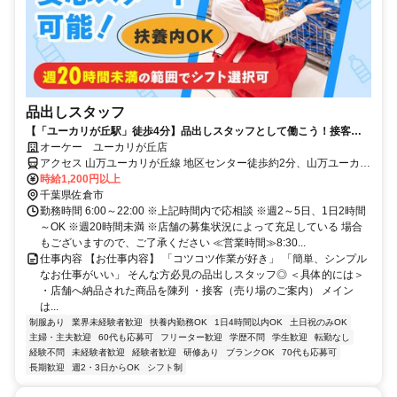
品出しスタッフ
【「ユーカリが丘駅」徒歩4分】品出しスタッフとして働こう！接客が
ニガテでも安心のシンプル作業！
オーケー ユーカリが丘店
アクセス 山万ユーカリが丘線 地区センター徒歩約2分、山万ユーカリ
が丘線 ユーカリが丘徒歩約4分、京成本線 ユーカリが丘徒歩約4分 京
時給1,200円以上
成本線「ユーカリが丘駅」より徒歩4分＊自転車通勤OK
千葉県佐倉市
勤務時間 6:00～22:00 ※上記時間内で応相談 ※週2～5日、1日2時間
～OK ※週20時間未満 ※店舗の募集状況によって充足している 場合
もございますので、ご了承ください ≪営業時間≫8:30...
仕事内容 【お仕事内容】 「コツコツ作業が好き」 「簡単、シンプル
なお仕事がいい」 そんな方必見の品出しスタッフ◎ ＜具体的には＞
・店舗へ納品された商品を陳列 ・接客（売り場のご案内） メイン
は...
制服あり
業界未経験者歓迎
扶養内勤務OK
1日4時間以内OK
土日祝のみOK
主婦・主夫歓迎
60代も応募可
フリーター歓迎
学歴不問
学生歓迎
転勤なし
経験不問
未経験者歓迎
経験者歓迎
研修あり
ブランクOK
70代も応募可
長期歓迎
週2・3日からOK
シフト制