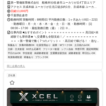
未経験歓迎★
第一警備保障株式会社 船橋本社/佐倉市ユーカリが丘4丁目エリア
アクセス 京成本線 ユーカリが丘北口徒歩約1分、京成本線 ユーカリ
が丘北口徒歩約1分、山万ユーカリが丘線 地区センター徒歩約7分 直
日給13,000円
行直帰OK＊交通費全額支給＊
千葉県佐倉市
勤務時間 実働時間：8時間/日 平均勤務日数：1ヶ月あたり8日～22日
・勤務曜日：月・火・水・木・金・土・日・祝 ・勤務時間： [1]
08:00～17:00 ・最低勤務日数（週）：2日 ※...
仕事内容 ■おすすめポイント ＝＝＝＝＝＝＝＝＝＝＝＝＝ 高日給×未
経験でも厚待遇★ ＼交通費も全額支給！／ ＝＝＝＝＝＝＝＝＝＝＝
＝＝ ＜第一警備で働く7つのメリット＞ ・高日給で稼げる！ ・急な...
制服あり
扶養内勤務OK
社員登用あり
副業・WワークOK
土日祝のみOK
主婦・主夫歓迎
60代も応募可
フリーター歓迎
シフト自由
学歴不問
固定時間制
平日のみOK
学生歓迎
未経験者歓迎
交通費全額支給
経験者歓迎
即日払いOK
有資格者歓迎
研修あり
ブランクOK
同じ企業の求人
正社員