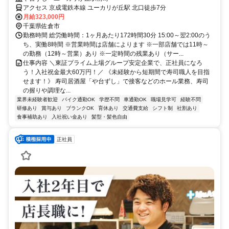
アクセス 京成電鉄本線 ユーカリが丘駅 北口徒歩7分
月給323,000円
千葉県佐倉市
勤務時間 総労働時間：1ヶ月あたり172時間30分 15:00～翌2:00のう
ち、実働8時間 ※営業時間は店舗によります ※一部店舗では11時～
の勤務（12時～営業）あり ※一定時間の残業あり（サー...
仕事内容 ＼東証プライム上場グループ安定企業で、正社員になろ
う！入社祝金最大60万円！／ 《未経験から短期間で寿司職人を目指
せます！》 寿司居酒屋「や台ずし」で接客などのホール業務、寿司
の握りや調理な...
業界未経験者歓迎
バイク通勤OK
学歴不問
車通勤OK
職場見学可
経験不問
研修あり
賞与あり
ブランクOK
育休あり
交通費支給
シフト制
社割あり
食事補助あり
入社祝い金あり
髪型・髪色自由
正社員