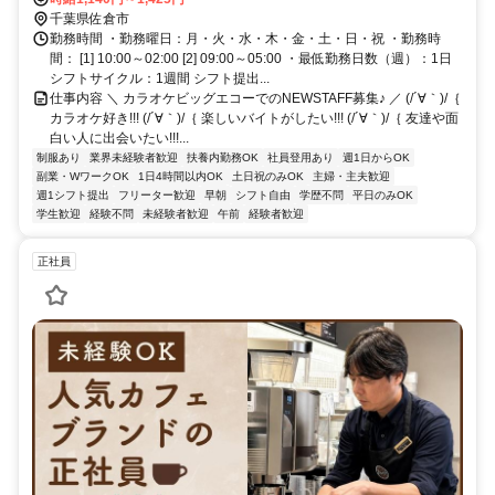
千葉県佐倉市
勤務時間 ・勤務曜日：月・火・水・木・金・土・日・祝 ・勤務時
間： [1] 10:00～02:00 [2] 09:00～05:00 ・最低勤務日数（週）：1日
シフトサイクル：1週間 シフト提出...
仕事内容 ＼ カラオケビッグエコーでのNEWSTAFF募集♪ ／ (/´∀｀)/｛
カラオケ好き!!! (/´∀｀)/｛ 楽しいバイトがしたい!!! (/´∀｀)/｛ 友達や面
白い人に出会いたい!!!...
制服あり
業界未経験者歓迎
扶養内勤務OK
社員登用あり
週1日からOK
副業・WワークOK
1日4時間以内OK
土日祝のみOK
主婦・主夫歓迎
週1シフト提出
フリーター歓迎
早朝
シフト自由
学歴不問
平日のみOK
学生歓迎
経験不問
未経験者歓迎
午前
経験者歓迎
正社員