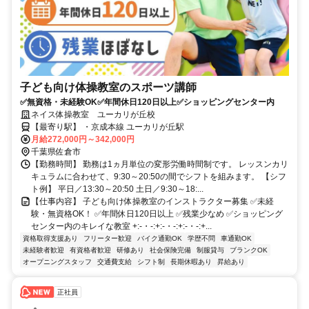
子ども向け体操教室のスポーツ講師
✅無資格・未経験OK✅年間休日120日以上✅ショッピングセンター内
ネイス体操教室 ユーカリが丘校
【最寄り駅】 ・京成本線 ユーカリが丘駅
月給272,000円～342,000円
千葉県佐倉市
【勤務時間】 勤務は1ヵ月単位の変形労働時間制です。 レッスンカリ
キュラムに合わせて、9:30～20:50の間でシフトを組みます。 【シフ
ト例】 平日／13:30～20:50 土日／9:30～18:...
【仕事内容】 子ども向け体操教室のインストラクター募集 ✅未経
験・無資格OK！ ✅年間休日120日以上 ✅残業少なめ ✅ショッピング
センター内のキレイな教室 +:-・-:+:-・-:+:-・-:+...
資格取得支援あり
フリーター歓迎
バイク通勤OK
学歴不問
車通勤OK
未経験者歓迎
有資格者歓迎
研修あり
社会保険完備
制服貸与
ブランクOK
オープニングスタッフ
交通費支給
シフト制
長期休暇あり
昇給あり
正社員