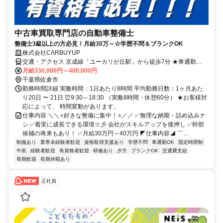
中古車買取専門店の自動車整備士
整備士3級以上の方必見！月給30万～☆学歴不問＆ブランクOK
株式会社CARBUYUP
交通・アクセス 京成線「ユーカリが丘駅」から徒歩7分 ★車通勤
OK（駐車場完備）
月給330,000円～400,000円
千葉県佐倉市
勤務時間詳細 実働時間：1日あたり8時間 平均勤務日数：1ヶ月あた
り20日 〜 21日 ⏰9:30～18:30 （実働8時間・休憩60分） ★お客様対
応によって、 時間変動があります。
仕事内容 ＼＼⭐好きな整備に集中！⭐／／ ✅無理な納期・詰め込みナ
シ ✅着実に成長できる環境☆彡 会社がスキルアップを後押し ✅幹部
候補の将来もあり！ ✅月給30万円～40万円 ◤仕事内容◢ ￣...
制服あり
業界未経験者歓迎
資格取得支援あり
学歴不問
車通勤OK
固定時間制
午前
経験者歓迎
有資格者歓迎
研修あり
夕方
ブランクOK
交通費支給
長期歓迎
長期休暇あり
正社員