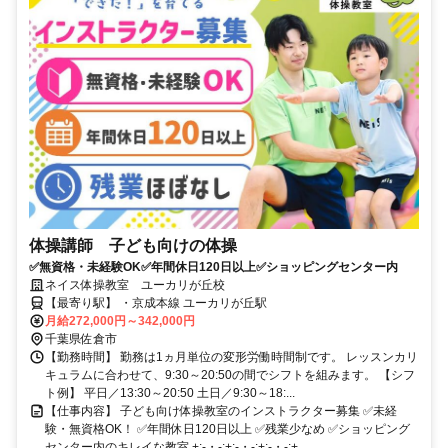
体操講師 子ども向けの体操
✅無資格・未経験OK✅年間休日120日以上✅ショッピングセンター内
ネイス体操教室 ユーカリが丘校
【最寄り駅】 ・京成本線 ユーカリが丘駅
月給272,000円～342,000円
千葉県佐倉市
【勤務時間】 勤務は1ヵ月単位の変形労働時間制です。 レッスンカリ
キュラムに合わせて、9:30～20:50の間でシフトを組みます。 【シフ
ト例】 平日／13:30～20:50 土日／9:30～18:...
【仕事内容】 子ども向け体操教室のインストラクター募集 ✅未経
験・無資格OK！ ✅年間休日120日以上 ✅残業少なめ ✅ショッピング
センター内のキレイな教室 +:-・-:+:-・-:+:-・-:+...