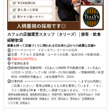
カフェの店舗運営スタッフ〈タリーズ〉│接客・飲食
経験歓迎
裁量を持って店舗づくりに関われる◎出来たばかりの綺麗な店舗✨
タリーズコーヒー イオンタウン ユーカリが丘内
交通・アクセス 京成本線「ユーカリが丘駅」徒歩10分 ☆転勤当面な
し（2号店以上を出店した場合配属替えの可能性あり）
月給225,000円以上
千葉県佐倉市
勤務時間詳細 実働時間：1日あたり8時間 平均勤務日数：1ヶ月あた
り21日 〜 22日 ✅シフト制（9:00～21:00の範囲） ✅実働8時間／休憩
60分 ※時間外労働あり （全社残業平均：2024...
仕事内容 ┏━━━━━━━━━━━━━━━━┓ ＼まずはお気軽に
ご応募ください／ 選考は経験よりも人柄を重視しています。 ＊オン
ライン面接もOK★ ＊堅苦しい面接ではありません。 リラックス...
業界未経験者歓迎
資格取得支援あり
学歴不問
職場見学可
住宅手当あり
午前
経験者歓迎
有資格者歓迎
研修あり
夕方
賞与あり
育休あり
交通費支給
シフト制
社割あり