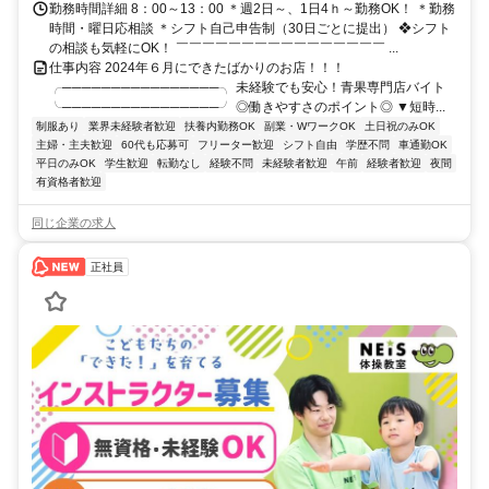
勤務時間詳細 8：00～13：00 ＊週2日～、1日4ｈ～勤務OK！ ＊勤務
時間・曜日応相談 ＊シフト自己申告制（30日ごとに提出） ❖シフト
の相談も気軽にOK！ ￣￣￣￣￣￣￣￣￣￣￣￣￣￣￣￣ ...
仕事内容 2024年６月にできたばかりのお店！！！
╭────────────────╮ 未経験でも安心！青果専門店バイト
╰────────────────╯ ◎働きやすさのポイント◎ ▼短時...
制服あり
業界未経験者歓迎
扶養内勤務OK
副業・WワークOK
土日祝のみOK
主婦・主夫歓迎
60代も応募可
フリーター歓迎
シフト自由
学歴不問
車通勤OK
平日のみOK
学生歓迎
転勤なし
経験不問
未経験者歓迎
午前
経験者歓迎
夜間
有資格者歓迎
同じ企業の求人
正社員