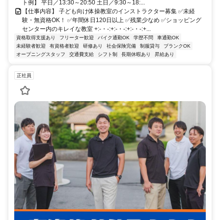
ト例】 平日／13:30～20:50 土日／9:30～18:...
【仕事内容】 子ども向け体操教室のインストラクター募集 ✅未経
験・無資格OK！ ✅年間休日120日以上 ✅残業少なめ ✅ショッピング
センター内のキレイな教室 +:-・-:+:-・-:+:-・-:+...
資格取得支援あり
フリーター歓迎
バイク通勤OK
学歴不問
車通勤OK
未経験者歓迎
有資格者歓迎
研修あり
社会保険完備
制服貸与
ブランクOK
オープニングスタッフ
交通費支給
シフト制
長期休暇あり
昇給あり
正社員