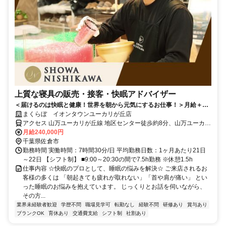
上質な寝具の販売・接客・快眠アドバイザー
＜届けるのは快眠と健康！世界を朝から元気にするお仕事！＞月給＋イ
ンセンも◎ネトフリ無料などユニークな福利厚生も♪
まくらぼ イオンタウンユーカリが丘店
アクセス 山万ユーカリが丘線 地区センター徒歩約8分、山万ユーカリ
が丘線 公園徒歩約10分、山万ユーカリが丘線 井野（千葉県）徒歩約
月給240,000円
11分
千葉県佐倉市
勤務時間 実働時間：7時間30分/日 平均勤務日数：1ヶ月あたり21日
～22日 【シフト制】 ■9:00～20:30の間で7.5h勤務 ※休憩1.5h
仕事内容 ☆快眠のプロとして、睡眠の悩みを解決☆ ご来店されるお
客様の多くは 「朝起きても疲れが取れない」「首や肩が痛い」 とい
った睡眠のお悩みを抱えています。 じっくりとお話を伺いながら、
その方...
業界未経験者歓迎
学歴不問
職場見学可
転勤なし
経験不問
研修あり
賞与あり
ブランクOK
育休あり
交通費支給
シフト制
社割あり