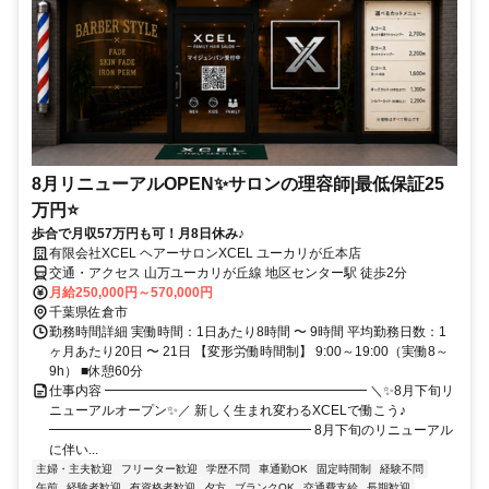
8月リニューアルOPEN✨サロンの理容師|最低保証25
万円⭐
歩合で月収57万円も可！月8日休み♪
有限会社XCEL ヘアーサロンXCEL ユーカリが丘本店
交通・アクセス 山万ユーカリが丘線 地区センター駅 徒歩2分
月給250,000円～570,000円
千葉県佐倉市
勤務時間詳細 実働時間：1日あたり8時間 〜 9時間 平均勤務日数：1
ヶ月あたり20日 〜 21日 【変形労働時間制】 9:00～19:00（実働8～
9h） ■休憩60分
仕事内容 ━━━━━━━━━━━━━━━━━━━━ ＼✨8月下旬リ
ニューアルオープン✨／ 新しく生まれ変わるXCELで働こう♪
━━━━━━━━━━━━━━━━━━━━ 8月下旬のリニューアル
に伴い...
主婦・主夫歓迎
フリーター歓迎
学歴不問
車通勤OK
固定時間制
経験不問
午前
経験者歓迎
有資格者歓迎
夕方
ブランクOK
交通費支給
長期歓迎