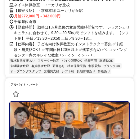
ネイス体操教室 ユーカリが丘校
【最寄り駅】 ・京成本線 ユーカリが丘駅
月給272,000円～342,000円
千葉県佐倉市
【勤務時間】 勤務は1ヵ月単位の変形労働時間制です。 レッスンカリ
キュラムに合わせて、9:30～20:50の間でシフトを組みます。 【シフ
ト例】 平日／13:30～20:50 土日／9:30～18:...
【仕事内容】 子ども向け体操教室のインストラクター募集 ✅未経
験・無資格OK！ ✅年間休日120日以上 ✅残業少なめ ✅ショッピング
センター内のキレイな教室 +:-・-:+:-・-:+:-・-:+...
資格取得支援あり
フリーター歓迎
バイク通勤OK
学歴不問
車通勤OK
未経験者歓迎
有資格者歓迎
研修あり
社会保険完備
制服貸与
ブランクOK
オープニングスタッフ
交通費支給
シフト制
長期休暇あり
昇給あり
アルバイト・パート