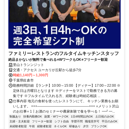
ファミリーレストランのフルタイムキッチンスタッフ
絶品まかないが無料で食べれる⭐WワークもOK⭐フリーター歓迎
里山トランンジット
交通・アクセス ユーカリが丘駅から徒歩7分
時給1,140円～1,300円
千葉県佐倉市
勤務時間詳細 【ランチ】10:00～15:00 【ディナー】17:00～22:00 ※
定休日は月曜日となります ※ディナーをマストで勤務できる方の募
集です ※フルタイムで入れる方、経験者は時給応相談 ...
仕事内容 地元の食材を使ったレストランにて、 キッチン業務をお願
いします。 +++———————————————+++ ⭐メリット沢山
のお仕事⭐ 1┃お酒のセミナーや農家体験で食を学べる！ ━┛━...
制服あり
扶養内勤務OK
副業・WワークOK
1日4時間以内OK
土日祝のみOK
主婦・主夫歓迎
フリーター歓迎
シフト自由
学歴不問
職場見学可
平日のみOK
未経験者歓迎
午前
経験者歓迎
ネイルOK
研修あり
夕方
ブランクOK