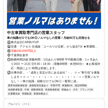
中古車買取専門店の営業スタッフ
車の知識ゼロでもOK◎ノルマなしの営業！月給80万も目指せる
株式会社CARBUYUP
交通・アクセス 京成線「ユーカリが丘駅」から徒歩7分 ★車通勤
OK（駐車場完備）
月給280,000円以上
千葉県佐倉市
勤務時間詳細 実働時間：1日あたり8時間 平均勤務日数：1ヶ月あた
り20日 〜 21日 ⏰9:30～18:30 （実働8時間・休憩60分） ★お客様対
応・商談により 時間は前後します。
仕事内容 。・⁺ 成長と安定が共にある会社 ⁺・ 。 ☆ ⭐ “牽引役”を募集
します ⭐ ☆ ＋・＋・＋・＋・＋・＋・＋・＋・＋・＋ ✅営業ノルマ
なし！ ✅車の知識・経験ゼロでもOK◎ ✅着実に成...
業界未経験者歓迎
資格取得支援あり
学歴不問
車通勤OK
固定時間制
未経験者歓迎
午前
経験者歓迎
有資格者歓迎
研修あり
夕方
ブランクOK
交通費支給
長期歓迎
長期休暇あり
アルバイト・パート