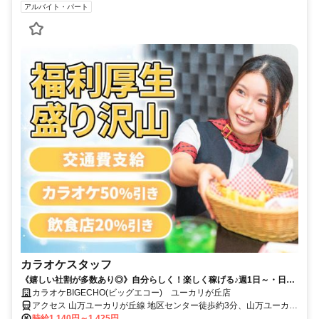
アルバイト・パート
カラオケスタッフ
《嬉しい社割が多数あり◎》自分らしく！楽しく稼げる♪週1日～・日払
いOK！
カラオケBIGECHO(ビッグエコー) ユーカリが丘店
アクセス 山万ユーカリが丘線 地区センター徒歩約3分、山万ユーカリ
が丘線 ユーカリが丘徒歩約3分、京成本線 ユーカリが丘徒歩約3分
時給1,140円～1,425円