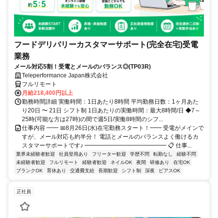
フードデリバリーカスタマーサポート(完全在宅)受電
業務
メール対応5割！受電とメールのバランス◎(TP03R)
Teleperformance Japan株式会社
フルリモート
月給218,400円以上
勤務時間詳細 実働時間：1日あたり8時間 平均勤務日数：1ヶ月あた
り20日 〜 21日 シフト制 1日あたりの実働時間：最大8時間/日 ◆7～
25時(可能な方は27時)の間で週5日/実働8時間のシフ...
仕事内容 ━━ 📅8月26日(水)在宅勤務スタート！━━ 受電がメインで
すが、メール対応も約半分！ 電話とメールのバランスよく働けるカ
スタマーサポートです♪ ━━━━━━━━━━━━━━ 📋 仕事...
業界未経験者歓迎
社員登用あり
フリーター歓迎
学歴不問
転勤なし
経験不問
未経験者歓迎
フルリモート
経験者歓迎
ネイルOK
夜間
研修あり
在宅OK
ブランクOK
育休あり
交通費支給
長期歓迎
シフト制
深夜
ピアスOK
正社員