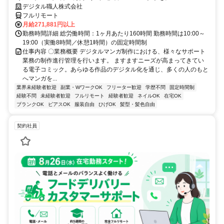
デジタル職人株式会社
フルリモート
月給271,881円以上
勤務時間詳細 総労働時間：1ヶ月あたり160時間 勤務時間は10:00～
19:00（実働8時間／休憩1時間）の固定時間制
仕事内容 〇業務概要 デジタルマンガ制作における、様々なサポート
業務の制作進行管理を行います。 ますますニーズが高まってきてい
る電子コミック。あらゆる作品のデジタル化を通じ、多くの人のもと
へマンガを...
業界未経験者歓迎
副業・WワークOK
フリーター歓迎
学歴不問
固定時間制
経験不問
未経験者歓迎
フルリモート
経験者歓迎
ネイルOK
在宅OK
ブランクOK
ピアスOK
服装自由
ひげOK
髪型・髪色自由
契約社員