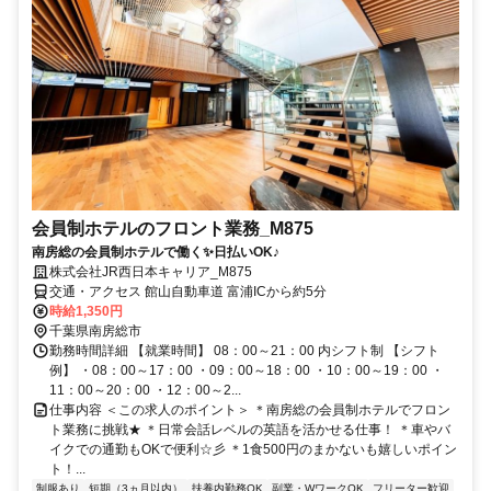
会員制ホテルのフロント業務_M875
南房総の会員制ホテルで働く✨日払いOK♪
株式会社JR西日本キャリア_M875
交通・アクセス 館山自動車道 富浦ICから約5分
時給1,350円
千葉県南房総市
勤務時間詳細 【就業時間】 08：00～21：00 内シフト制 【シフト
例】 ・08：00～17：00 ・09：00～18：00 ・10：00～19：00 ・
11：00～20：00 ・12：00～2...
仕事内容 ＜この求人のポイント＞ ＊南房総の会員制ホテルでフロン
ト業務に挑戦★ ＊日常会話レベルの英語を活かせる仕事！ ＊車やバ
イクでの通勤もOKで便利☆彡 ＊1食500円のまかないも嬉しいポイン
ト！...
制服あり
短期（3ヵ月以内）
扶養内勤務OK
副業・WワークOK
フリーター歓迎