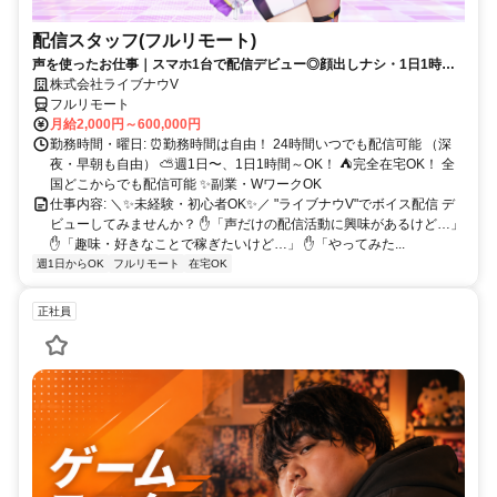
配信スタッフ(フルリモート)
声を使ったお仕事｜スマホ1台で配信デビュー◎顔出しナシ・1日1時間
～OK♪
株式会社ライブナウV
フルリモート
月給2,000円～600,000円
勤務時間・曜日: ⏰勤務時間は自由！ 24時間いつでも配信可能 （深
夜・早朝も自由） ⛅週1日〜、1日1時間～OK！ ⛺完全在宅OK！ 全
国どこからでも配信可能 ✨副業・WワークOK
仕事内容: ＼✨未経験・初心者OK✨／ "ライブナウV"でボイス配信 デ
ビューしてみませんか？ ✋「声だけの配信活動に興味があるけど…」
✋「趣味・好きなことで稼ぎたいけど…」 ✋「やってみた...
週1日からOK
フルリモート
在宅OK
正社員