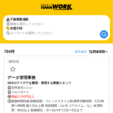
千葉県
千葉県
富浦駅
富浦駅
職種を選択してください
学歴不問
学歴不問
キーワードを選択してください
784件
条件保存
関連度順
契約社員
データ管理事務
SNSのアイデアを整理・管理する事務スタッフ
合同会社レレレ
フルリモート
時給1,350円以上
勤務時間詳細 勤務形態：フレックスタイム制 標準労働時間：1日1時
間〜8時間 週５日を上限 清算期間：1か月 コアタイム：なし 休憩時
間：60分以上 勤務曜日：月〜日の中で1日〜5日まで