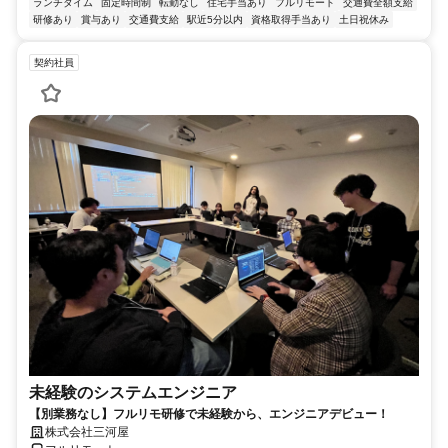
ランチタイム
固定時間制
転勤なし
住宅手当あり
フルリモート
交通費全額支給
研修あり
賞与あり
交通費支給
駅近5分以内
資格取得手当あり
土日祝休み
契約社員
未経験のシステムエンジニア
【別業務なし】フルリモ研修で未経験から、エンジニアデビュー！
株式会社三河屋