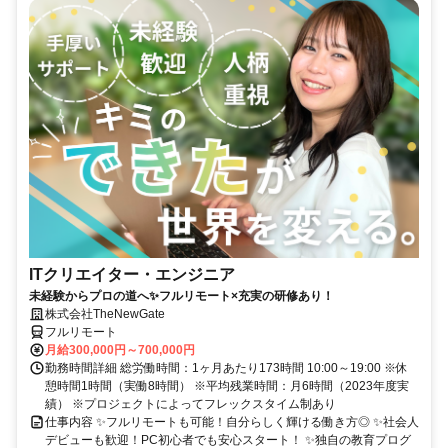
ITクリエイター・エンジニア
未経験からプロの道へ✨フルリモート×充実の研修あり！
株式会社TheNewGate
フルリモート
月給300,000円～700,000円
勤務時間詳細 総労働時間：1ヶ月あたり173時間 10:00～19:00 ※休
憩時間1時間（実働8時間） ※平均残業時間：月6時間（2023年度実
績） ※プロジェクトによってフレックスタイム制あり
仕事内容 ✨フルリモートも可能！自分らしく輝ける働き方◎ ✨社会人
デビューも歓迎！PC初心者でも安心スタート！ ✨独自の教育プログ