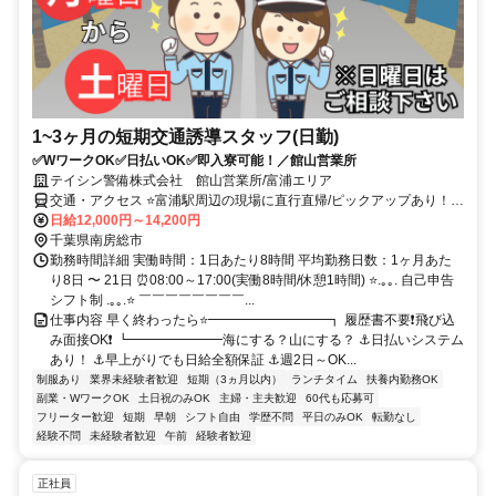
1~3ヶ月の短期交通誘導スタッフ(日勤)
✅WワークOK✅日払いOK✅即入寮可能！／館山営業所
テイシン警備株式会社 館山営業所/富浦エリア
交通・アクセス ⭐富浦駅周辺の現場に直行直帰/ピックアップあり！移
動の心配は不要です♪
日給12,000円～14,200円
千葉県南房総市
勤務時間詳細 実働時間：1日あたり8時間 平均勤務日数：1ヶ月あた
り8日 〜 21日 ⏰08:00～17:00(実働8時間/休憩1時間) ⭐.｡｡. 自己申告
シフト制 .｡｡.⭐ ￣￣￣￣￣￣￣￣...
仕事内容 早く終わったら⭐━━━━━━━━━┓ 履歴書不要❗飛び込
み面接OK❗ ┗━━━━━━━海にする？山にする？ ⚓日払いシステム
あり！ ⚓早上がりでも日給全額保証 ⚓週2日～OK...
制服あり
業界未経験者歓迎
短期（3ヵ月以内）
ランチタイム
扶養内勤務OK
副業・WワークOK
土日祝のみOK
主婦・主夫歓迎
60代も応募可
フリーター歓迎
短期
早朝
シフト自由
学歴不問
平日のみOK
転勤なし
経験不問
未経験者歓迎
午前
経験者歓迎
正社員