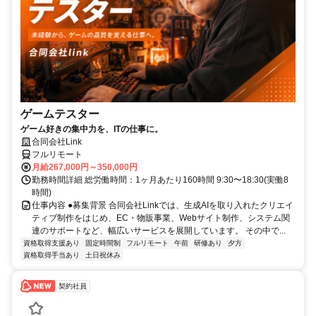
ゲームテスター
ゲーム好きの集中力を、ITの仕事に。
合同会社Link
フルリモート
月給267,000円～350,000円
勤務時間詳細 総労働時間：1ヶ月あたり160時間 9:30〜18:30(実働8
時間)
仕事内容 ●募集背景 合同会社Linkでは、生成AIを取り入れたクリエイ
ティブ制作をはじめ、EC・物販事業、Webサイト制作、システム関
連のサポートなど、幅広いサービスを展開しています。 その中で...
資格取得支援あり
固定時間制
フルリモート
午前
研修あり
夕方
資格取得手当あり
土日祝休み
契約社員