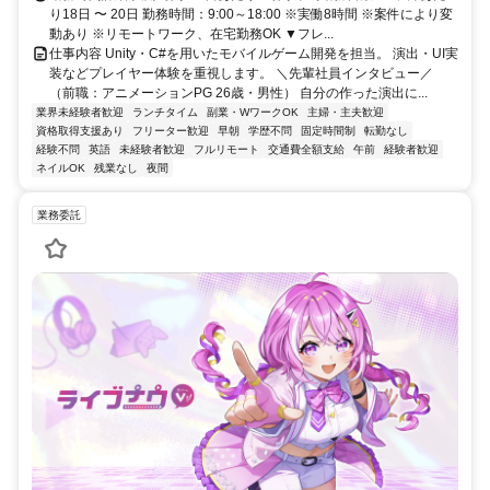
り18日 〜 20日 勤務時間：9:00～18:00 ※実働8時間 ※案件により変
動あり ※リモートワーク、在宅勤務OK ▼フレ...
仕事内容 Unity・C#を用いたモバイルゲーム開発を担当。 演出・UI実
装などプレイヤー体験を重視します。 ＼先輩社員インタビュー／
（前職：アニメーションPG 26歳・男性） 自分の作った演出に...
業界未経験者歓迎
ランチタイム
副業・WワークOK
主婦・主夫歓迎
資格取得支援あり
フリーター歓迎
早朝
学歴不問
固定時間制
転勤なし
経験不問
英語
未経験者歓迎
フルリモート
交通費全額支給
午前
経験者歓迎
ネイルOK
残業なし
夜間
業務委託