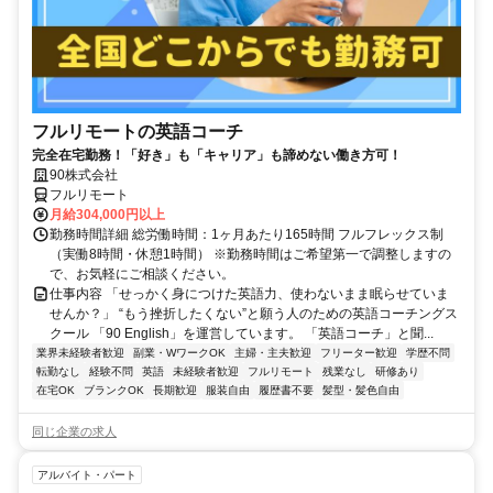
フルリモートの英語コーチ
完全在宅勤務！「好き」も「キャリア」も諦めない働き方可！
90株式会社
フルリモート
月給304,000円以上
勤務時間詳細 総労働時間：1ヶ月あたり165時間 フルフレックス制
（実働8時間・休憩1時間） ※勤務時間はご希望第一で調整しますの
で、お気軽にご相談ください。
仕事内容 「せっかく身につけた英語力、使わないまま眠らせていま
せんか？」 “もう挫折したくない”と願う人のための英語コーチングス
クール 「90 English」を運営しています。 「英語コーチ」と聞...
業界未経験者歓迎
副業・WワークOK
主婦・主夫歓迎
フリーター歓迎
学歴不問
転勤なし
経験不問
英語
未経験者歓迎
フルリモート
残業なし
研修あり
在宅OK
ブランクOK
長期歓迎
服装自由
履歴書不要
髪型・髪色自由
同じ企業の求人
アルバイト・パート