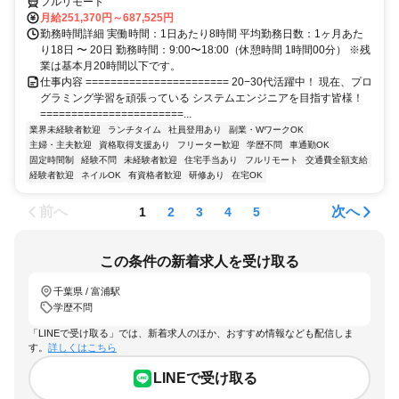
フルリモート
月給251,370円～687,525円
勤務時間詳細 実働時間：1日あたり8時間 平均勤務日数：1ヶ月あた
り18日 〜 20日 勤務時間：9:00〜18:00（休憩時間 1時間00分） ※残
業は基本月20時間以下です。
仕事内容 ======================= 20−30代活躍中！ 現在、プロ
グラミング学習を頑張っている システムエンジニアを目指す皆様！
=======================...
業界未経験者歓迎
ランチタイム
社員登用あり
副業・WワークOK
主婦・主夫歓迎
資格取得支援あり
フリーター歓迎
学歴不問
車通勤OK
固定時間制
経験不問
未経験者歓迎
住宅手当あり
フルリモート
交通費全額支給
経験者歓迎
ネイルOK
有資格者歓迎
研修あり
在宅OK
前へ
次へ
1
2
3
4
5
この条件の新着求人を受け取る
千葉県 / 富浦駅
学歴不問
「LINEで受け取る」では、新着求人のほか、おすすめ情報なども配信しま
す。
詳しくはこちら
LINEで受け取る