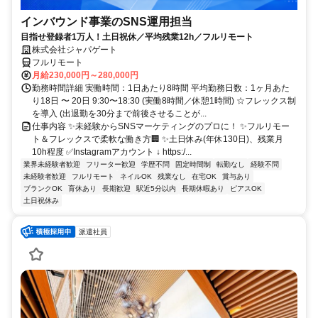
インバウンド事業のSNS運用担当
目指せ登録者1万人！土日祝休／平均残業12h／フルリモート
株式会社ジャパゲート
フルリモート
月給230,000円～280,000円
勤務時間詳細 実働時間：1日あたり8時間 平均勤務日数：1ヶ月あた
り18日 〜 20日 9:30〜18:30 (実働8時間／休憩1時間) ☆フレックス制
を導入 (出退勤を30分まで前後させることが...
仕事内容 ✨未経験からSNSマーケティングのプロに！ ✨フルリモー
ト＆フレックスで柔軟な働き方🏢 ✨土日休み(年休130日)、残業月
10h程度 ✅Instagramアカウント ↓ https:/...
業界未経験者歓迎
フリーター歓迎
学歴不問
固定時間制
転勤なし
経験不問
未経験者歓迎
フルリモート
ネイルOK
残業なし
在宅OK
賞与あり
ブランクOK
育休あり
長期歓迎
駅近5分以内
長期休暇あり
ピアスOK
土日祝休み
派遣社員