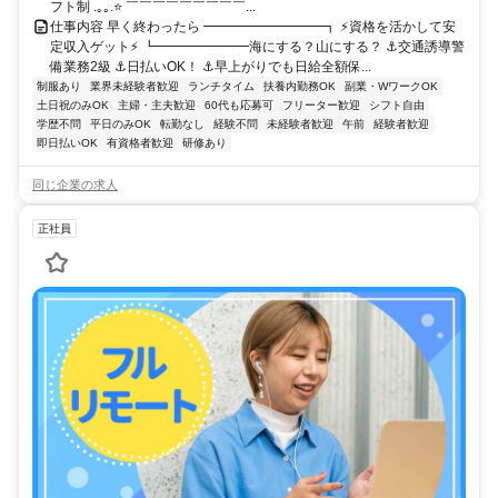
フト制 .｡｡.⭐ ￣￣￣￣￣￣￣￣￣...
仕事内容 早く終わったら ━━━━━━━━━┓ ⚡資格を活かして安
定収入ゲット⚡ ┗━━━━━━━海にする？山にする？ ⚓交通誘導警
備業務2級 ⚓日払いOK！ ⚓早上がりでも日給全額保...
制服あり
業界未経験者歓迎
ランチタイム
扶養内勤務OK
副業・WワークOK
土日祝のみOK
主婦・主夫歓迎
60代も応募可
フリーター歓迎
シフト自由
学歴不問
平日のみOK
転勤なし
経験不問
未経験者歓迎
午前
経験者歓迎
即日払いOK
有資格者歓迎
研修あり
同じ企業の求人
正社員