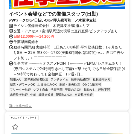
イベント会場などでの警備スタッフ(日勤)
✅WワークOK✅日払いOK✅即入寮可能！／木更津支社
テイシン警備株式会社 木更津支社/富浦エリア
交通・アクセス ⭐富浦駅周辺の現場に直行直帰/ピックアップあり！移
動の心配は不要です♪
日給12,000円～14,200円
千葉県南房総市
勤務時間詳細 実働時間：1日あたり8時間 平均勤務日数：1ヶ月あた
り8日 〜 21日 ⏰8:00～17:00(実働8時間/休憩1時間) ⭐.｡｡. 自己申告シ
フト制 .｡｡.⭐ ￣￣￣￣￣￣￣￣￣...
仕事内容 ┉┉┉⭐ オススメPOINT! ⭐┉┉┉ ✅日払いシステムあり！
(専用システムで24時間引き出し可能) ✅早上がりでも日給全額保証 (4
～5時間で終わっても全額保証！) ✅週2日...
制服あり
業界未経験者歓迎
ランチタイム
扶養内勤務OK
社員登用あり
副業・WワークOK
土日祝のみOK
主婦・主夫歓迎
60代も応募可
フリーター歓迎
シフト自由
学歴不問
平日のみOK
転勤なし
経験不問
未経験者歓迎
午前
経験者歓迎
即日払いOK
有資格者歓迎
同じ企業の求人
アルバイト・パート