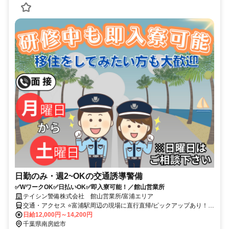
日勤のみ・週2~OKの交通誘導警備
✅WワークOK✅日払いOK✅即入寮可能！／館山営業所
テイシン警備株式会社 館山営業所/富浦エリア
交通・アクセス ⭐富浦駅周辺の現場に直行直帰/ピックアップあり！移
動の心配は不要です♪
日給12,000円～14,200円
千葉県南房総市