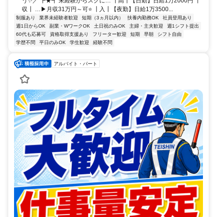
う✨／ ┏★┓ 未経験からスグに… ┃高┃【日勤】日給1万2000円 ┃
収┃ …▶月収31万円～可⭐ ┃入┃【夜勤】日給1万3500...
制服あり
業界未経験者歓迎
短期（3ヵ月以内）
扶養内勤務OK
社員登用あり
週1日からOK
副業・WワークOK
土日祝のみOK
主婦・主夫歓迎
週1シフト提出
60代も応募可
資格取得支援あり
フリーター歓迎
短期
早朝
シフト自由
学歴不問
平日のみOK
学生歓迎
経験不問
アルバイト・パート