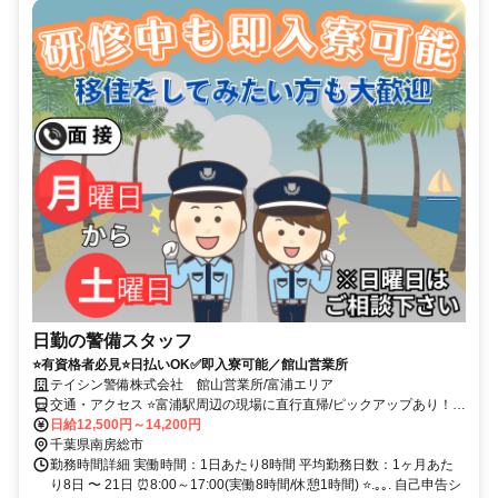
日勤の警備スタッフ
⭐有資格者必見⭐日払いOK✅即入寮可能／館山営業所
テイシン警備株式会社 館山営業所/富浦エリア
交通・アクセス ⭐富浦駅周辺の現場に直行直帰/ピックアップあり！移
動の心配は不要です♪
日給12,500円～14,200円
千葉県南房総市
勤務時間詳細 実働時間：1日あたり8時間 平均勤務日数：1ヶ月あた
り8日 〜 21日 ⏰8:00～17:00(実働8時間/休憩1時間) ⭐.｡｡. 自己申告シ