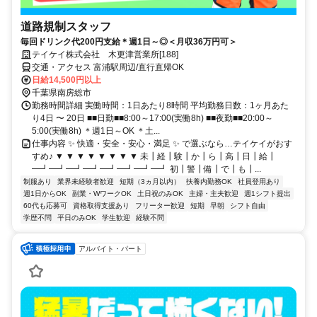
道路規制スタッフ
毎回ドリンク代200円支給＊週1日～◎＜月収36万円可＞
テイケイ株式会社 木更津営業所[188]
交通・アクセス 富浦駅周辺/直行直帰OK
日給14,500円以上
千葉県南房総市
勤務時間詳細 実働時間：1日あたり8時間 平均勤務日数：1ヶ月あた
り4日 〜 20日 ■■日勤■■8:00～17:00(実働8h) ■■夜勤■■20:00～
5:00(実働8h) ＊週1日～OK ＊土...
仕事内容 ✨ 快適・安全・安心・満足 ✨ で選ぶなら…テイケイがおす
すめ♪ ▼ ▼ ▼ ▼ ▼ ▼ ▼ ▼ 未┃経┃験┃か┃ら┃高┃日┃給┃
━┛━┛━┛━┛━┛━┛━┛━┛ 初┃警┃備┃で┃も┃...
制服あり
業界未経験者歓迎
短期（3ヵ月以内）
扶養内勤務OK
社員登用あり
週1日からOK
副業・WワークOK
土日祝のみOK
主婦・主夫歓迎
週1シフト提出
60代も応募可
資格取得支援あり
フリーター歓迎
短期
早朝
シフト自由
学歴不問
平日のみOK
学生歓迎
経験不問
アルバイト・パート