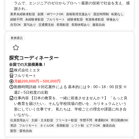
ラムで、エンジニアのゼロからプロへ ✨最新の技術で社会を支え、感
謝され...
業界未経験者歓迎
副業・WワークOK
資格取得支援あり
固定時間制
転勤なし
経験不問
未経験者歓迎
フルリモート
経験者歓迎
有資格者歓迎
研修あり
在宅OK
賞与あり
交通費支給
長期歓迎
長期休暇あり
服装自由
業務委託
探究コーディネーター
全国での大規模募集！
株式会社ミエタ
フルリモート
月給200,000円～500,000円
勤務時間詳細 ※対応案件による 基本的には 9：00～18：00 目安 ※
週2～5日程度の出勤
仕事内容 【日本の教育を、一緒に前進させませんか？】 「もっと良
い教育を届けたい」 そんな学校現場の想いを、カリキュラムという
形にしていく仕事です。 私たちは、学校ごとの理念や課題に向き合
いながら...
社員登用あり
主婦・主夫歓迎
フリーター歓迎
学歴不問
車通勤OK
即日勤務OK
英語
フルリモート
ネイルOK
長期歓迎
シフト制
ピアスOK
服装自由
髪型・髪色自由