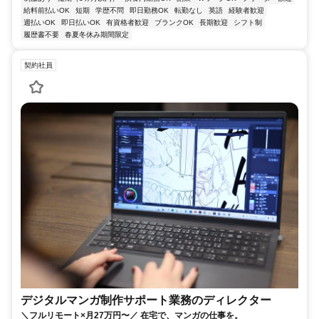
給料前払いOK
短期
学歴不問
即日勤務OK
転勤なし
英語
経験者歓迎
週払いOK
即日払いOK
有資格者歓迎
ブランクOK
長期歓迎
シフト制
履歴書不要
春夏冬休み期間限定
契約社員
デジタルマンガ制作サポート業務のディレクター
＼フルリモート×月27万円〜／ 在宅で、マンガの仕事を。