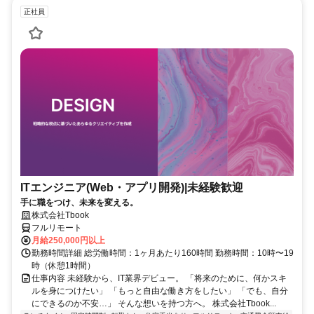
正社員
ITエンジニア(Web・アプリ開発)|未経験歓迎
手に職をつけ、未来を変える。
株式会社Tbook
フルリモート
月給250,000円以上
勤務時間詳細 総労働時間：1ヶ月あたり160時間 勤務時間：10時〜19
時（休憩1時間）
仕事内容 未経験から、IT業界デビュー。 「将来のために、何かスキ
ルを身につけたい」 「もっと自由な働き方をしたい」 「でも、自分
にできるのか不安…」 そんな想いを持つ方へ。 株式会社Tbook...