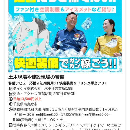
土木現場や建設現場の警備
警備デビュー応援☆初期費用0！快適装備＆ドリンク手当アリ♪
テイケイ株式会社 木更津営業所[188]
交通・アクセス 富浦駅周辺/直行直帰OK
日給13,500円以上
千葉県南房総市
勤務時間詳細 実働時間：1日あたり8時間 平均勤務日数：1ヶ月あた
り4日 〜 20日 ■■日勤■■8:00～17:00(実働8h) ■■夜勤■■20:00～
5:00(実働8h) ＊週1日～OK ＊土...
仕事内容 ＼✨働くメリットがギッシリ✨／ ＼✨テイケイで一緒に稼ご