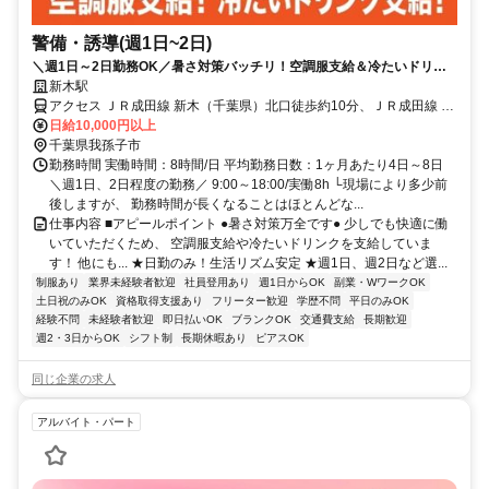
警備・誘導(週1日~2日)
＼週1日～2日勤務OK／暑さ対策バッチリ！空調服支給＆冷たいドリン
ク支給◎50代・60代活躍中【入社祝い金10万円】アルバイトでも安定収
新木駅
入！未経験大歓迎！★日勤のみ警備★日払いOK★残業ほぼなし
アクセス ＪＲ成田線 新木（千葉県）北口徒歩約10分、ＪＲ成田線 湖
北南口徒歩約35分、ＪＲ成田線 布佐南口徒歩約48分 新木駅近く
日給10,000円以上
千葉県我孫子市
勤務時間 実働時間：8時間/日 平均勤務日数：1ヶ月あたり4日～8日
＼週1日、2日程度の勤務／ 9:00～18:00/実働8h └現場により多少前
後しますが、 勤務時間が長くなることはほとんどな...
仕事内容 ■アピールポイント ●暑さ対策万全です● 少しでも快適に働
いていただくため、 空調服支給や冷たいドリンクを支給していま
す！ 他にも... ★日勤のみ！生活リズム安定 ★週1日、週2日など選...
制服あり
業界未経験者歓迎
社員登用あり
週1日からOK
副業・WワークOK
土日祝のみOK
資格取得支援あり
フリーター歓迎
学歴不問
平日のみOK
経験不問
未経験者歓迎
即日払いOK
ブランクOK
交通費支給
長期歓迎
週2・3日からOK
シフト制
長期休暇あり
ピアスOK
同じ企業の求人
アルバイト・パート