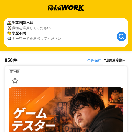
千葉県
新木駅
職種を選択してください
学歴不問
キーワードを選択してください
850件
条件保存
関連度順
正社員