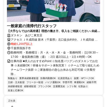
一般家庭の清掃代行スタッフ
【大手ならではの高待遇】理想の働き方、収入をご相談ください♪未経験
歓迎！
ダスキン あびこ東支店
アクセス ＪＲ成田線 新木（千葉県）北口徒歩約9分、ＪＲ成田線 湖
北南口徒歩約28分、ＪＲ成田線 布佐南口徒歩約47分 JR成田線新木駅
時給1,200円以上
から徒歩９分
千葉県我孫子市
勤務時間 ・勤務曜日：月・火・水・木・金 ・勤務時間： [1] 08:30～
17:00 ・最低勤務日数（週）：2日 週2日以上・1日４時間～OK
仕事内容 ■求人のおすすめPoint ☆知名度バツグンのダスキンでお仕
事 ☆未経験OK！研修＆サポート体制充実！ ☆チームで取り組むため
チームワーク抜群 ☆ご家族都合の急なお休みも対応可能 ☆扶養控
除...
制服あり
業界未経験者歓迎
扶養内勤務OK
社員登用あり
副業・WワークOK
主婦・主夫歓迎
フリーター歓迎
バイク通勤OK
学歴不問
車通勤OK
経験不問
未経験者歓迎
経験者歓迎
ブランクOK
交通費支給
シフト制
社割あり
友達と応募OK
正社員