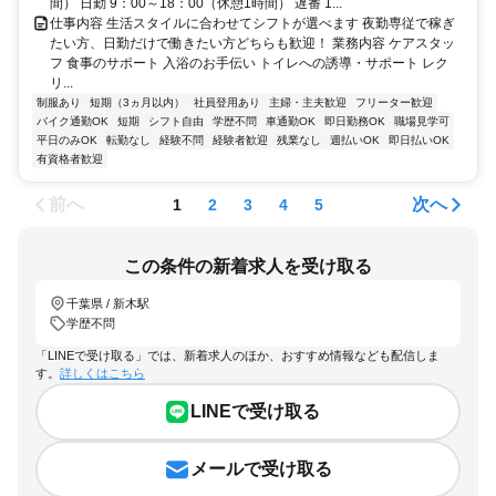
間） 日勤 9：00～18：00（休憩1時間） 遅番 1...
仕事内容 生活スタイルに合わせてシフトが選べます 夜勤専従で稼ぎ
たい方、日勤だけで働きたい方どちらも歓迎！ 業務内容 ケアスタッ
フ 食事のサポート 入浴のお手伝い トイレへの誘導・サポート レク
リ...
制服あり
短期（3ヵ月以内）
社員登用あり
主婦・主夫歓迎
フリーター歓迎
バイク通勤OK
短期
シフト自由
学歴不問
車通勤OK
即日勤務OK
職場見学可
平日のみOK
転勤なし
経験不問
経験者歓迎
残業なし
週払いOK
即日払いOK
有資格者歓迎
前へ
次へ
1
2
3
4
5
この条件の新着求人を受け取る
千葉県 / 新木駅
学歴不問
「LINEで受け取る」では、新着求人のほか、おすすめ情報なども配信しま
す。
詳しくはこちら
LINEで受け取る
メールで受け取る