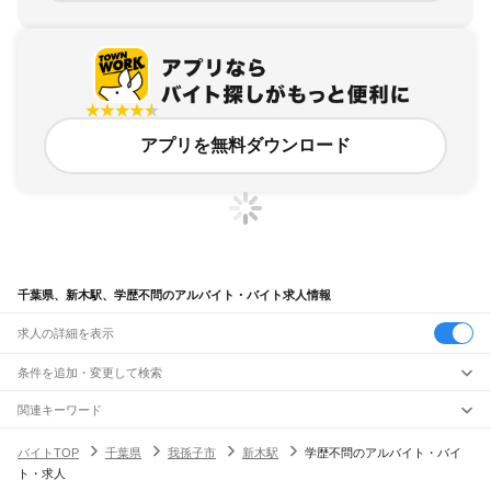
アプリを無料ダウンロード
千葉県、新木駅、学歴不問のアルバイト・バイト求人情報
求人の詳細を表示
条件を追加・変更して検索
市区町村を追加・変更
関連キーワード
完全在宅ワーク 全国
シール貼り 在宅
現在地周辺
ガチャガチャ
犬カフェ
千葉県
駅を追加・変更
バイトTOP
千葉県
我孫子市
新木駅
学歴不問のアルバイト・バイ
千葉県
すべて
ト・求人
千葉市
すべて
職種を追加・変更
JR武蔵野線