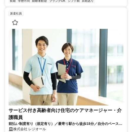
長期
学歴不問
経験者歓迎
ブランクOK
シフト制
昇給あり
派遣社員
サービス付き高齢者向け住宅のケアマネージャー・介
護職員
前払い制度有り（規定有り）／最寄り駅から徒歩18分／自分のペースで
お仕事が出来ます！
株式会社 レジオール