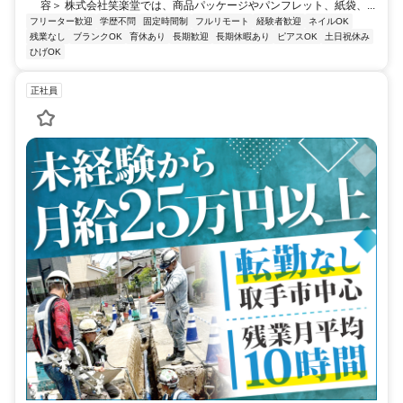
容＞ 株式会社笑楽堂では、商品パッケージやパンフレット、紙袋、...
フリーター歓迎
学歴不問
固定時間制
フルリモート
経験者歓迎
ネイルOK
残業なし
ブランクOK
育休あり
長期歓迎
長期休暇あり
ピアスOK
土日祝休み
ひげOK
正社員