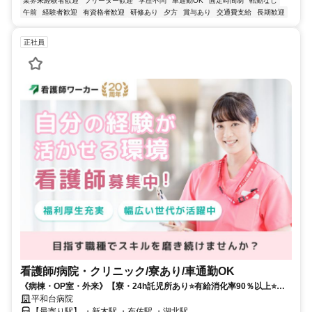
業界未経験者歓迎
フリーター歓迎
学歴不問
車通勤OK
固定時間制
転勤なし
午前
経験者歓迎
有資格者歓迎
研修あり
夕方
賞与あり
交通費支給
長期歓迎
正社員
看護師/病院・クリニック/寮あり/車通勤OK
《病棟・OP室・外来》【寮・24h託児所あり⭐有給消化率90％以上⭐】
「くるみんマーク」認定の働きやすい病院です✨
平和台病院
【最寄り駅】 ・新木駅 ・布佐駅 ・湖北駅