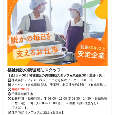
福祉施設の調理補助スタッフ
【週3日～OK】福祉施設の調理補助スタッフ★未経験OK！主婦（夫）
さん活躍中◎全国約2000ヵ所の施設にてサービスを提供する「メフォ
株式会社メフォス 我孫子市こども発達センター 001390
ス」！大手企業で安心◎
アクセス ＪＲ成田線 新木（千葉県）北口徒歩約13分、ＪＲ成田線 湖
北南口徒歩約29分、ＪＲ成田線 布佐南口徒歩約50分 JR成田線（我孫
時給1,200円
子支線）「新木駅」より徒歩約10分
千葉県我孫子市
勤務時間 ・勤務時間： [1] 08:00～13:00 [2] 08:30～14:30 ・最低勤務
日数（週）：3日 (1)8:00～13:00 週3日～ 実働5時間(休憩なし)
(2)8:30～1...
仕事内容 【メフォスが選ばれる理由】