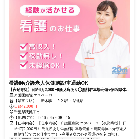
看護師/介護老人保健施設/車通勤OK
【夜勤専従】日給4万2,000円❗️託児所あり⭕無料駐車場完備✨病院母体の
介護老人保健施設でのお仕事です❗️
介護医療院 エスペーロ
【最寄り駅】 ・新木駅 ・布佐駅 ・湖北駅
日給42,000円
千葉県我孫子市
【勤務時間】 1) 16：45～09：15
【仕事内容】 【仕事内容】 介護医療院 エスペーロ 【夜勤専従】 日
給4万2,000円！ 託児所あり◎無料駐車場完備＊病院母体の介護老人
保健施設でのお仕事です！ ●利用者様の心身看護や在宅に向け...