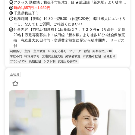
アクセス 勤務地：我孫子市新木3丁目 ★成田線『新木駅』より徒歩
18分
時給1,857円～1,980円
千葉県我孫子市
勤務時間 【夜勤】16:30～翌9:30 （休憩120分） 弊社求人にエントリ
ーし、なんでもご質問、ご相談ください♪♪
仕事内容 【前払い制度有】1回夜勤２７，７２０円★【サ高住・定員
20名】夜勤専従募集中！成田線『新木駅』より徒歩18分♪社会保険完
備・有給最大10日付与・交通費全額支給 駅から徒歩圏内。 サービス
付...
制服あり
主婦・主夫歓迎
60代も応募可
フリーター歓迎
給料前払いOK
学歴不問
職場見学可
交通費全額支給
経験者歓迎
有資格者歓迎
研修あり
ブランクOK
長期歓迎
シフト制
友達と応募OK
正社員