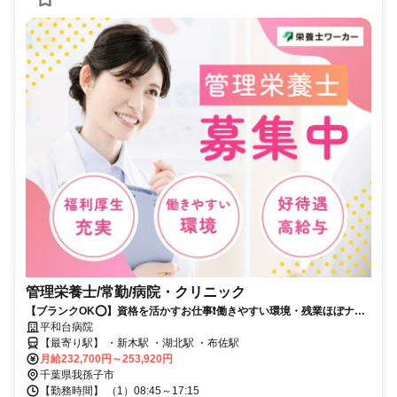
管理栄養士/常勤/病院・クリニック
【ブランクOK⭕️】資格を活かすお仕事❗️働きやすい環境・残業ほぼナシ
✨
平和台病院
【最寄り駅】 ・新木駅 ・湖北駅 ・布佐駅
月給232,700円～253,920円
千葉県我孫子市
【勤務時間】 （1）08:45～17:15