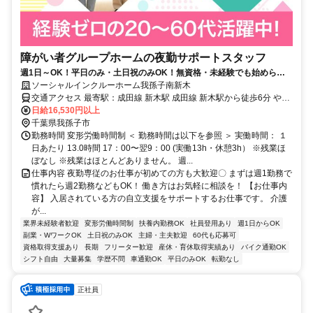
障がい者グループホームの夜勤サポートスタッフ
週1日～OK！平日のみ・土日祝のみOK！無資格・未経験でも始められ
ます。目の前の人に喜んでいただくことに、一生懸命になれる仕事で
ソーシャルインクルーホーム我孫子南新木
す。
交通アクセス 最寄駅：成田線 新木駅 成田線 新木駅から徒歩6分 やす
らぎの道沿い
日給16,530円以上
千葉県我孫子市
勤務時間 変形労働時間制 ＜ 勤務時間は以下を参照 ＞ 実働時間： １
日あたり 13.0時間 17：00〜翌9：00 (実働13h・休憩3h） ※残業ほ
ぼなし ※残業はほとんどありません。 週...
仕事内容 夜勤専従のお仕事が初めての方も大歓迎〇 まずは週1勤務で
慣れたら週2勤務などもOK！ 働き方はお気軽に相談を！ 【お仕事内
容】 入居されている方の自立支援をサポートするお仕事です。 介護
が...
業界未経験者歓迎
変形労働時間制
扶養内勤務OK
社員登用あり
週1日からOK
副業・WワークOK
土日祝のみOK
主婦・主夫歓迎
60代も応募可
資格取得支援あり
長期
フリーター歓迎
産休・育休取得実績あり
バイク通勤OK
シフト自由
大量募集
学歴不問
車通勤OK
平日のみOK
転勤なし
正社員