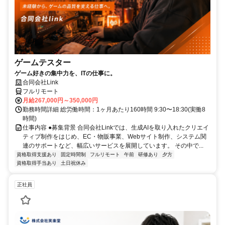
ゲームテスター
ゲーム好きの集中力を、ITの仕事に。
合同会社Link
フルリモート
月給267,000円～350,000円
勤務時間詳細 総労働時間：1ヶ月あたり160時間 9:30〜18:30(実働8
時間)
仕事内容 ●募集背景 合同会社Linkでは、生成AIを取り入れたクリエイ
ティブ制作をはじめ、EC・物販事業、Webサイト制作、システム関
連のサポートなど、幅広いサービスを展開しています。 その中で...
資格取得支援あり
固定時間制
フルリモート
午前
研修あり
夕方
資格取得手当あり
土日祝休み
正社員