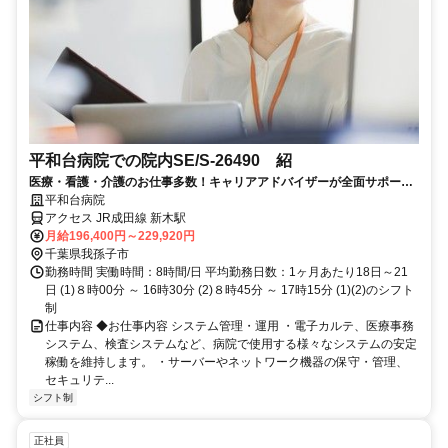
平和台病院での院内SE/S-26490 紹
医療・看護・介護のお仕事多数！キャリアアドバイザーが全面サポート
◎
平和台病院
アクセス JR成田線 新木駅
月給196,400円～229,920円
千葉県我孫子市
勤務時間 実働時間：8時間/日 平均勤務日数：1ヶ月あたり18日～21
日 (1)８時00分 ～ 16時30分 (2)８時45分 ～ 17時15分 (1)(2)のシフト
制
仕事内容 ◆お仕事内容 システム管理・運用 ・電子カルテ、医療事務
システム、検査システムなど、病院で使用する様々なシステムの安定
稼働を維持します。 ・サーバーやネットワーク機器の保守・管理、
セキュリテ...
シフト制
正社員