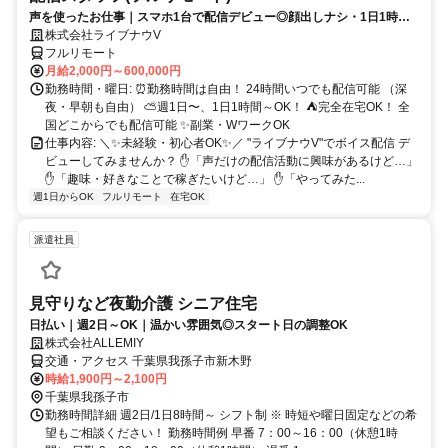
声を使ったお仕事｜スマホ1台で配信デビュー◎顔出しナシ・1日1時間
～OK♪
株式会社ライブナウV
フルリモート
月給2,000円～600,000円
勤務時間・曜日: ⏰勤務時間は自由！ 24時間いつでも配信可能 （深
夜・早朝も自由） ⛅週1日〜、1日1時間～OK！ ⛺完全在宅OK！ 全
国どこからでも配信可能 ✨副業・WワークOK
仕事内容: ＼✨未経験・初心者OK✨／ "ライブナウV"でボイス配信 デ
ビューしてみませんか？ ✋「声だけの配信活動に興味があるけど…」
✋「趣味・好きなことで稼ぎたいけど…」 ✋「やってみた...
週1日からOK
フルリモート
在宅OK
派遣社員
見守りなど夜勤介護 シニア住宅
日払い｜週2日～OK｜温かい雰囲気◎スタート日の調整OK
株式会社ALLEMIY
交通・アクセス 千葉県我孫子市新木野
時給1,900円～2,100円
千葉県我孫子市
勤務時間詳細 週2日/1日8時間～ シフト制 ※ 時短や曜日固定などの希
望もご相談ください！ 勤務時間例 早番 7：00～16：00（休憩1時