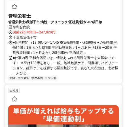
管理栄養士
管理栄養士/我孫子市/病院・クリニック/正社員/新木 JR成田線
平和台病院
月給226,700円～247,920円
千葉県我孫子市
■勤務時間 （1）08:45～17:45 ※実働8時間・休憩60分 ■労働時間 実
働時間：1日あたり8時間 平均勤務日数：1ヶ月あたり18日〜20日 平
均残業時間：1ヶ月あたり20時間0分 平均所定...
■仕事内容 平和台病院では、情熱あふれる管理栄養士を大募集中で
す！ 当院は188床を有し、一般、地域包括ケア、回復期リハビリテー
ション、緩和ケアを提供する医療施設です。あなたの役割は、患者様
一人ひと...
主婦・主夫歓迎
学歴不問
シフト制
正社員