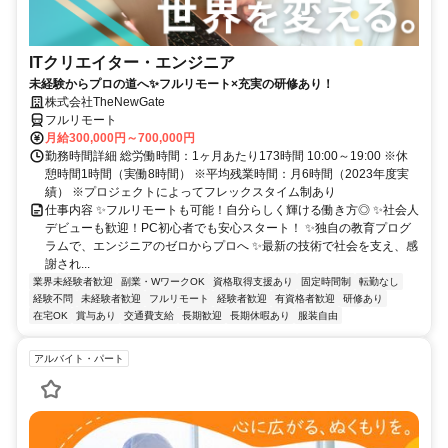
ITクリエイター・エンジニア
未経験からプロの道へ✨フルリモート×充実の研修あり！
株式会社TheNewGate
フルリモート
月給300,000円～700,000円
勤務時間詳細 総労働時間：1ヶ月あたり173時間 10:00～19:00 ※休
憩時間1時間（実働8時間） ※平均残業時間：月6時間（2023年度実
績） ※プロジェクトによってフレックスタイム制あり
仕事内容 ✨フルリモートも可能！自分らしく輝ける働き方◎ ✨社会人
デビューも歓迎！PC初心者でも安心スタート！ ✨独自の教育プログ
ラムで、エンジニアのゼロからプロへ ✨最新の技術で社会を支え、感
謝され...
業界未経験者歓迎
副業・WワークOK
資格取得支援あり
固定時間制
転勤なし
経験不問
未経験者歓迎
フルリモート
経験者歓迎
有資格者歓迎
研修あり
在宅OK
賞与あり
交通費支給
長期歓迎
長期休暇あり
服装自由
アルバイト・パート