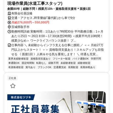
現場作業員(水道工事スタッフ)
創業80年｜経験不問！残業月10h・資格取得支援有＊面接1回
有限会社葵設備
交通・アクセス JR常磐線｢藤代駅｣から車で9分
月給276,000円～550,000円
茨城県取手市
勤務時間詳細 実働時間：1日あたり7時間30分 平均勤務日数：1ヶ月
あたり25日 〜 26日 8:00～17:30(休憩2時間) ＜残業平均月10時間！
残業少なめ＞ ワークライフバランス抜群！ プ...
仕事内容 ＼ 未経験からインフラ支える仕事に挑戦 ／ ＜＜ 月給27万
円以上からスタート！ ＞＞ 資格取得支援あり！スキルアップも目指
せる 《 面接1回 》人柄＆やる気を重視します！ ＼ 待遇も充実...
業界未経験者歓迎
資格取得支援あり
フリーター歓迎
バイク通勤OK
学歴不問
車通勤OK
固定時間制
転勤なし
経験不問
未経験者歓迎
経験者歓迎
有資格者歓迎
賞与あり
ブランクOK
交通費支給
長期歓迎
長期休暇あり
正社員