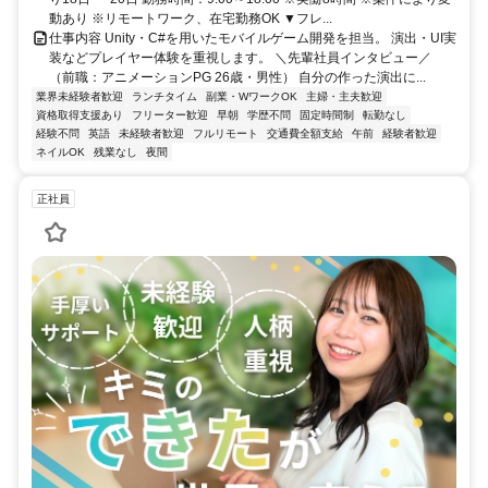
動あり ※リモートワーク、在宅勤務OK ▼フレ...
仕事内容 Unity・C#を用いたモバイルゲーム開発を担当。 演出・UI実
装などプレイヤー体験を重視します。 ＼先輩社員インタビュー／
（前職：アニメーションPG 26歳・男性） 自分の作った演出に...
業界未経験者歓迎
ランチタイム
副業・WワークOK
主婦・主夫歓迎
資格取得支援あり
フリーター歓迎
早朝
学歴不問
固定時間制
転勤なし
経験不問
英語
未経験者歓迎
フルリモート
交通費全額支給
午前
経験者歓迎
ネイルOK
残業なし
夜間
正社員