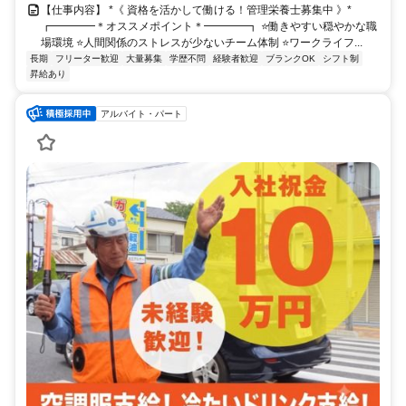
【仕事内容】 *《 資格を活かして働ける！管理栄養士募集中 》*
┏━━━━＊オススメポイント＊━━━━┓ ⭐️働きやすい穏やかな職
場環境 ⭐️人間関係のストレスが少ないチーム体制 ⭐️ワークライフ...
長期
フリーター歓迎
大量募集
学歴不問
経験者歓迎
ブランクOK
シフト制
昇給あり
アルバイト・パート