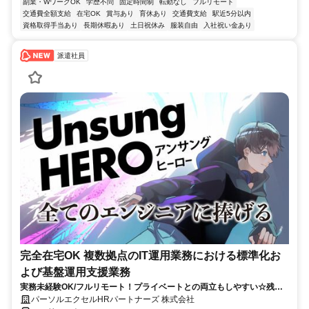
副業・WワークOK
学歴不問
固定時間制
転勤なし
フルリモート
交通費全額支給
在宅OK
賞与あり
育休あり
交通費支給
駅近5分以内
資格取得手当あり
長期休暇あり
土日祝休み
服装自由
入社祝い金あり
派遣社員
完全在宅OK 複数拠点のIT運用業務における標準化お
よび基盤運用支援業務
実務未経験OK/フルリモート！プライベートとの両立もしやすい☆残業
ちょっと♪
パーソルエクセルHRパートナーズ 株式会社