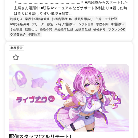
＊……………………………………………＊ ■未経験からスタートした
主婦さん活躍中 ■研修やマニュアルなどサポート体制あり ■困った時
は周りに相談しやすい環境 ■創業...
制服あり
業界未経験者歓迎
扶養内勤務OK
社員登用あり
主婦・主夫歓迎
60代も応募可
フリーター歓迎
バイク通勤OK
シフト自由
学歴不問
車通勤OK
学生歓迎
転勤なし
経験不問
未経験者歓迎
経験者歓迎
研修あり
ブランクOK
交通費支給
長期歓迎
業務委託
配信スタッフ(フルリモート)