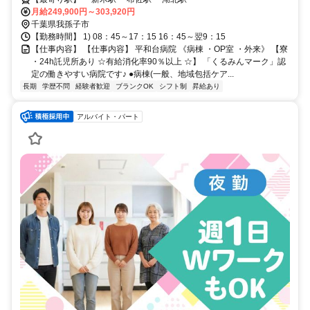
月給249,900円～303,920円
千葉県我孫子市
【勤務時間】 1) 08：45～17：15 16：45～翌9：15
【仕事内容】 【仕事内容】 平和台病院 《病棟 ・OP室 ・外来》 【寮
・24h託児所あり ☆有給消化率90％以上 ☆】 「くるみんマーク」認
定の働きやすい病院です♪ ●病棟(一般、地域包括ケア...
長期
学歴不問
経験者歓迎
ブランクOK
シフト制
昇給あり
アルバイト・パート