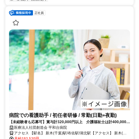
正社員
病院での看護助手 / 初任者研修 / 常勤(日勤+夜勤)
【未経験者も応募可】賞与計320,000円以上 介護福祉士は計400,000円
以上！
医療法人社団創造会 平和台病院
アクセス 【駅名】 新木(千葉)駅/布佐駅/湖北駅【アクセス】 新木(千
葉)駅から徒歩13分
月給193,520円