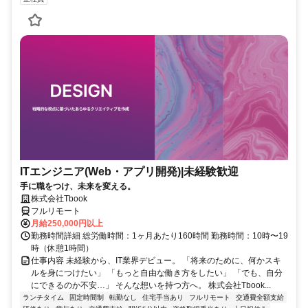
ITエンジニア(Web・アプリ開発)|未経験歓迎
手に職をつけ、未来を変える。
株式会社Tbook
フルリモート
月給250,000円以上
勤務時間詳細 総労働時間：1ヶ月あたり160時間 勤務時間：10時〜19
時（休憩1時間）
仕事内容 未経験から、IT業界デビュー。 「将来のために、何かスキ
ルを身につけたい」 「もっと自由な働き方をしたい」 「でも、自分
にできるのか不安…」 そんな想いを持つ方へ。 株式会社Tbook...
ランチタイム
固定時間制
転勤なし
住宅手当あり
フルリモート
交通費全額支給