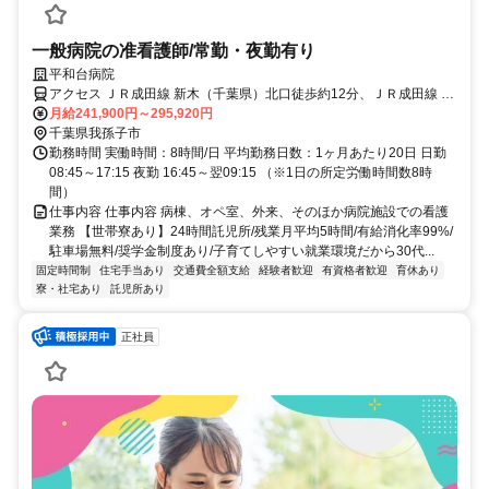
一般病院の准看護師/常勤・夜勤有り
平和台病院
アクセス ＪＲ成田線 新木（千葉県）北口徒歩約12分、ＪＲ成田線 布
佐南口徒歩約32分、ＪＲ成田線 湖北南口徒歩約46分
月給241,900円～295,920円
千葉県我孫子市
勤務時間 実働時間：8時間/日 平均勤務日数：1ヶ月あたり20日 日勤
08:45～17:15 夜勤 16:45～翌09:15 （※1日の所定労働時間数8時
間）
仕事内容 仕事内容 病棟、オペ室、外来、そのほか病院施設での看護
業務 【世帯寮あり】24時間託児所/残業月平均5時間/有給消化率99%/
駐車場無料/奨学金制度あり/子育てしやすい就業環境だから30代...
固定時間制
住宅手当あり
交通費全額支給
経験者歓迎
有資格者歓迎
育休あり
寮・社宅あり
託児所あり
正社員