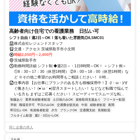
高齢者向け住宅での看護業務 日払い可
シフト自由！週2日～OK！落ち着いた雰囲気◎/LSMC01
株式会社レジェンドスタッフ
交通・アクセス 茨城県取手市小文間
時給2,050円～2,400円
茨城県取手市
勤務時間詳細 シフト制 ◆週2日～・1日8時間～OK！ ＜シフト例＞
①8：30～17：30（休憩1時間） ②9：00～18：00（休憩1時間）な
ど ※その他ご希望のお時間帯もご相談ください！ ※時...
仕事内容 【お仕事にブランクのある方も積極採用中！】 (/・ω・)/す
ぐ働きたい！ (●´ω｀●)翌月スタートしたい！ などなど転職で悩んで
いる方も まずはご応募ください！ スピーディーでスムーズな転...
制服あり
業界未経験者歓迎
土日祝のみOK
資格取得支援あり
フリーター歓迎
早朝
職場見学可
平日のみOK
交通費全額支給
午前
経験者歓迎
夜間
即日払いOK
有資格者歓迎
夕方
ブランクOK
交通費支給
長期歓迎
フルタイム歓迎
週2・3日からOK
同じ企業の求人
正社員