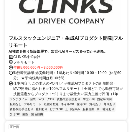
フルスタックエンジニア・生成AIプロダクト開発|フル
リモート
AI推進を担う新設部署で、次世代AIサービスをゼロから創る。
CLINKS株式会社
フルリモート
年俸5,000,000円～8,000,000円
勤務時間詳細 総労働時間：1週あたり40時間 10:00～19:00（休憩60
分） ★平均残業時間は月10時間！
仕事内容 ＼この求人のPOINT／ ✅生成AIプロダクトの新規開発・
MVP開発に携われる ✅100％フルリモート！全国どこでも勤務可能 ✅
技術選定からプロダクトづくりまで裁量大 ✅実力主義で評価（1年...
ランチタイム
副業・WワークOK
資格取得支援あり
学歴不問
固定時間制
転勤なし
フルリモート
経験者歓迎
ネイルOK
在宅OK
賞与あり
育休あり
資格取得手当あり
社割あり
ピアスOK
土日祝休み
服装自由
寮・社宅あり
ひげOK
髪型・髪色自由
正社員