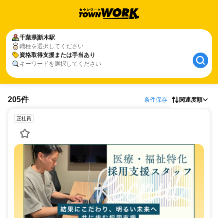
千葉県
新木駅
職種を選択してください
資格取得支援または手当あり
キーワードを選択してください
205件
条件保存
関連度順
正社員