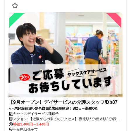
【9月オープン】デイサービスの介護スタッフ/Db87
⭐＝未経験歓迎✨髪色自由&未経験歓迎！週2日～勤務OK
ヤックスデイサービス我孫子
アクセス: 【近隣からの車でのアクセス】 湖北駅6分/新木駅3分/我孫
子駅19分 ※車通勤可
時給1,400円～1,440円
千葉県我孫子市