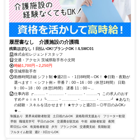
履歴書なし 介護施設の介護職
残業ほぼなし！日払いOK!ブランクOK！/LSMC01
株式会社レジェンドスタッフ
交通・アクセス 茨城県取手市小文間
時給1,700円～2,250円
茨城県取手市
勤務時間詳細 シフト制 ◆週2日～・1日8時間～OK！ ◆日勤・夜勤が
選べます！ ＜シフト例＞ 早番 7：00～16：00（休憩1時間） 日勤
9：00～18：00（休憩1時間） 遅番 11：00～...
仕事内容 ┏………・…………・…………・………┓ この求人のおす
すめＰｏｉｎｔ♪ ┗………・…………・…………・………┛ ★あなた
の経験・スキルを活かせます！ ★サクッと週2日～◎平日のみOK♪
★...
制服あり
業界未経験者歓迎
土日祝のみOK
資格取得支援あり
フリーター歓迎
早朝
職場見学可
平日のみOK
交通費全額支給
午前
経験者歓迎
夜間
即日払いOK
有資格者歓迎
夕方
ブランクOK
交通費支給
長期歓迎
フルタイム歓迎
週2・3日からOK