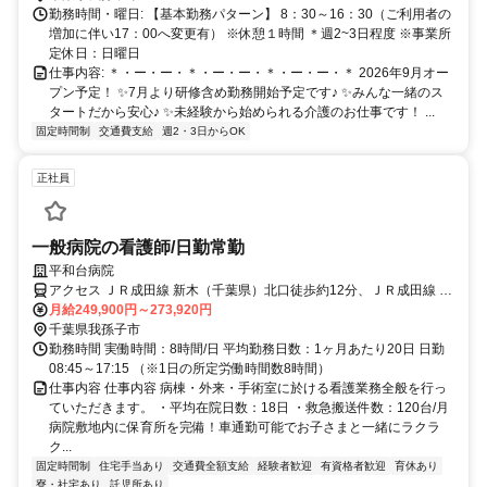
勤務時間・曜日: 【基本勤務パターン】 8：30～16：30（ご利用者の
増加に伴い17：00へ変更有） ※休憩１時間 ＊週2~3日程度 ※事業所
定休日：日曜日
仕事内容: ＊・ー・ー・＊・ー・ー・＊・ー・ー・＊ 2026年9月オー
プン予定！ ✨7月より研修含め勤務開始予定です♪ ✨みんな一緒のス
タートだから安心♪ ✨未経験から始められる介護のお仕事です！ ...
固定時間制
交通費支給
週2・3日からOK
正社員
一般病院の看護師/日勤常勤
平和台病院
アクセス ＪＲ成田線 新木（千葉県）北口徒歩約12分、ＪＲ成田線 布
佐南口徒歩約32分、ＪＲ成田線 湖北南口徒歩約46分
月給249,900円～273,920円
千葉県我孫子市
勤務時間 実働時間：8時間/日 平均勤務日数：1ヶ月あたり20日 日勤
08:45～17:15 （※1日の所定労働時間数8時間）
仕事内容 仕事内容 病棟・外来・手術室に於ける看護業務全般を行っ
ていただきます。 ・平均在院日数：18日 ・救急搬送件数：120台/月
病院敷地内に保育所を完備！車通勤可能でお子さまと一緒にラクラ
ク...
固定時間制
住宅手当あり
交通費全額支給
経験者歓迎
有資格者歓迎
育休あり
寮・社宅あり
託児所あり