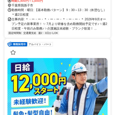
子駅19分 ※車通勤可
時給1,400円～1,600円
千葉県我孫子市
勤務時間・曜日: 【基本勤務パターン】 9：30～13：30（休憩なし）
＊週2日程度
仕事内容: ＊・ー・ー・＊・ー・ー・＊・ー・ー・＊ 2026年9月オー
プン予定の新事業所！ ✨ 7月より研修を含め勤務開始予定です♪ ✨週2
日程度・午前のみ勤務♪ ✨介護施設未経験・ブランク歓迎！ ...
固定時間制
交通費支給
週2・3日からOK
アルバイト・パート