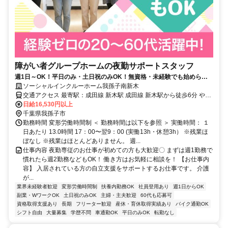
障がい者グループホームの夜勤サポートスタッフ
週1日～OK！平日のみ・土日祝のみOK！無資格・未経験でも始められ
ます。目の前の人に喜んでいただくことに、一生懸命になれる仕事で
ソーシャルインクルーホーム我孫子南新木
す。
交通アクセス 最寄駅：成田線 新木駅 成田線 新木駅から徒歩6分 やす
らぎの道沿い
日給16,530円以上
千葉県我孫子市
勤務時間 変形労働時間制 ＜ 勤務時間は以下を参照 ＞ 実働時間： １
日あたり 13.0時間 17：00〜翌9：00 (実働13h・休憩3h） ※残業ほ
ぼなし ※残業はほとんどありません。 週...
仕事内容 夜勤専従のお仕事が初めての方も大歓迎〇 まずは週1勤務で
慣れたら週2勤務などもOK！ 働き方はお気軽に相談を！ 【お仕事内
容】 入居されている方の自立支援をサポートするお仕事です。 介護
が...
業界未経験者歓迎
変形労働時間制
扶養内勤務OK
社員登用あり
週1日からOK
副業・WワークOK
土日祝のみOK
主婦・主夫歓迎
60代も応募可
資格取得支援あり
長期
フリーター歓迎
産休・育休取得実績あり
バイク通勤OK
シフト自由
大量募集
学歴不問
車通勤OK
平日のみOK
転勤なし