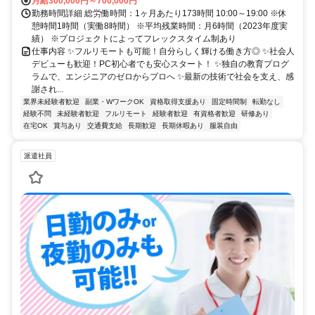
月給300,000円～700,000円
勤務時間詳細 総労働時間：1ヶ月あたり173時間 10:00～19:00 ※休
憩時間1時間（実働8時間） ※平均残業時間：月6時間（2023年度実
績） ※プロジェクトによってフレックスタイム制あり
仕事内容 ✨フルリモートも可能！自分らしく輝ける働き方◎ ✨社会人
デビューも歓迎！PC初心者でも安心スタート！ ✨独自の教育プログ
ラムで、エンジニアのゼロからプロへ ✨最新の技術で社会を支え、感
謝され...
業界未経験者歓迎
副業・WワークOK
資格取得支援あり
固定時間制
転勤なし
経験不問
未経験者歓迎
フルリモート
経験者歓迎
有資格者歓迎
研修あり
在宅OK
賞与あり
交通費支給
長期歓迎
長期休暇あり
服装自由
派遣社員