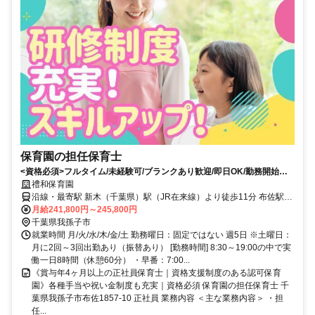
保育園の担任保育士
<資格必須>フルタイム/未経験可/ブランクあり歓迎/即日OK/勤務開始日
相談OK/賞与4ヶ月以上/社会保険完備/社会福祉法人
禮和保育園
沿線・最寄駅 新木（千葉県）駅（JR在来線）より徒歩11分 布佐駅
（JR在来線）より徒歩29分 湖北駅（JR在来線）より徒歩49分
月給241,800円～245,800円
千葉県我孫子市
就業時間 月/火/水/木/金/土 勤務曜日：固定ではない 週5日 ※土曜日：
月に2回～3回出勤あり（振替あり） [勤務時間] 8:30～19:00の中で実
働一日8時間（休憩60分） ・早番：7:00...
《賞与年4ヶ月以上の正社員保育士｜資格支援制度のある認可保育
園》各種手当や祝い金制度も充実｜資格必須 保育園の担任保育士 千
葉県我孫子市布佐1857-10 正社員 業務内容 ＜主な業務内容＞ ・担
任...