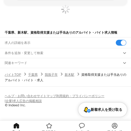
千葉県、新木駅、資格取得支援または手当ありのアルバイト・バイト求人情報
求人の詳細を表示
条件を追加・変更して検索
市区町村を追加・変更
関連キーワード
完全在宅ワーク 全国
シール貼り 在宅
現在地周辺
ガチャガチャ
犬カフェ
千葉県
駅を追加・変更
バイトTOP
千葉県
我孫子市
新木駅
資格取得支援または手当ありの
千葉県
すべて
アルバイト・バイト・求人
千葉市
すべて
職種を追加・変更
JR武蔵野線
中央区
花見川区
稲毛区
若葉区
緑区
美浜区
南流山駅
新松戸駅
新八柱駅
東松戸駅
市川大野駅
船橋法典駅
西船橋駅
飲食・フードサービス
銚子市
市川市
船橋市
館山市
木更津市
松戸市
野田市
茂原市
成田市
佐倉市
東金市
特徴を追加・変更
飲食・フードサービス
すべて
ヘルプ・お問い合わせ
サイトマップ
利用規約・プライバシーポリシー
JR中央・総武線
旭市
習志野市
柏市
勝浦市
市原市
流山市
八千代市
我孫子市
鴨川市
鎌ケ谷市
ホールスタッフ
キッチンスタッフ
皿洗い・洗い場
精肉・鮮魚加工
給食調理
人気
[企業]求人広告の掲載相談
市川駅
本八幡駅
下総中山駅
西船橋駅
船橋駅
東船橋駅
津田沼駅
幕張本郷駅
幕張駅
君津市
富津市
浦安市
四街道市
袖ケ浦市
八街市
印西市
白井市
富里市
南房総市
雇用形態を追加・変更
パン屋（ベーカリー）
フードカウンター販売員
バー（BAR）・バーテンダー
日払いOK
高校生歓迎
学生歓迎
深夜の仕事
髪型・髪色自由
ひげOK
ネイルOK
新検見川駅
稲毛駅
西千葉駅
千葉駅
匝瑳市
香取市
山武市
いすみ市
大網白里市
印旛郡
香取郡
山武郡
長生郡
夷隅郡
飲食店補助（開店・閉店準備）
飲食店（店長・マネージャー）
新着求人を受け取る
ピアスOK
アルバイト・パート
履歴書不要
オープニングスタッフ
留学生・外国人活躍中
安房郡
都道府県を変更
営業・販売
JR総武本線
勤務期間
正社員
市川駅
船橋駅
津田沼駅
稲毛駅
千葉駅
東千葉駅
都賀駅
四街道駅
物井駅
佐倉駅
営業・販売
すべて
短期
契約社員
単発・1日OK
長期
期間限定（春夏冬休み等）
南酒々井駅
榎戸駅
八街駅
日向駅
成東駅
松尾駅
横芝駅
飯倉駅
八日市場駅
干潟駅
旭駅
営業
テレフォンアポインター（テレアポ）
ルートセールス
コンビニ
シフト
派遣社員
飯岡駅
倉橋駅
猿田駅
松岸駅
銚子駅
フードカウンター販売員
アパレル
家電量販店・携帯販売（携帯ショップ）
土日祝のみOK
業務委託
平日のみOK
週1日からOK
週2・3日からOK
週4日以上OK