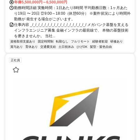
年俸5,500,000円～6,500,000円
勤務時間詳細 実働時間：1日あたり8時間 平均勤務日数：1ヶ月あた
り19日 〜 20日 ⏰9:00～18:00（休憩60分） ※案件状況により時間外
勤務が 発生する場合がございます。
仕事内容 _/_/_/_/_/_/_/_/_/_/_/_/_/_/_/_/_/_/ メガバンク基盤を支える
インフラエンジニア募集 金融インフラの最前線で、 本物の基盤技術
を磨きませんか。 当社...
資格取得支援あり
固定時間制
転勤なし
フルリモート
経験者歓迎
研修あり
賞与あり
育休あり
交通費支給
土日祝休み
ひげOK
髪型・髪色自由
正社員