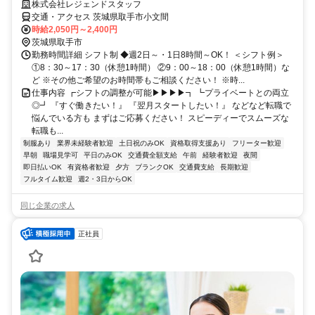
株式会社レジェンドスタッフ
交通・アクセス 茨城県取手市小文間
時給2,050円～2,400円
茨城県取手市
勤務時間詳細 シフト制 ◆週2日～・1日8時間～OK！ ＜シフト例＞
①8：30～17：30（休憩1時間） ②9：00～18：00（休憩1時間）な
ど ※その他ご希望のお時間帯もご相談ください！ ※時...
仕事内容 ┏シフトの調整が可能▶▶▶▶┓ ┗プライベートとの両立
◎┛ 『すぐ働きたい！』 『翌月スタートしたい！』 などなど転職で
悩んでいる方も まずはご応募ください！ スピーディーでスムーズな
転職も...
制服あり
業界未経験者歓迎
土日祝のみOK
資格取得支援あり
フリーター歓迎
早朝
職場見学可
平日のみOK
交通費全額支給
午前
経験者歓迎
夜間
即日払いOK
有資格者歓迎
夕方
ブランクOK
交通費支給
長期歓迎
フルタイム歓迎
週2・3日からOK
同じ企業の求人
正社員