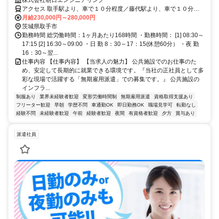
アクセス 取手駅より、車で１０分程度／藤代駅より、車で１０分程
度／我孫子駅より、車で２０分程度 ※車通勤可能（無料駐車場あ
月給230,000円～280,000円
り）
茨城県取手市
勤務時間 総労働時間：1ヶ月あたり168時間 ・勤務時間： [1] 08:30～
17:15 [2] 16:30～09:00 ・日 勤 8：30～17：15(休憩60分） ・夜 勤
16：30～翌...
仕事内容 【仕事内容】 【当求人の魅力】 公共施設でのお仕事のた
め、安定して長期的に就業できる環境です。『当社の正社員として多
彩な現場で活躍する「無期雇用派遣」での募集です。』 公共施設の
インフラ...
制服あり
業界未経験者歓迎
変形労働時間制
無期雇用派遣
資格取得支援あり
フリーター歓迎
早朝
学歴不問
車通勤OK
即日勤務OK
職場見学可
転勤なし
経験不問
未経験者歓迎
午前
経験者歓迎
夜間
有資格者歓迎
夕方
賞与あり
派遣社員