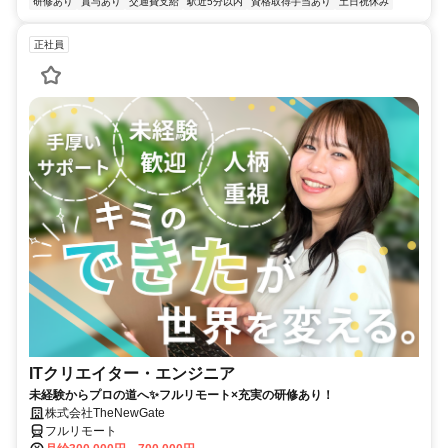
研修あり
賞与あり
交通費支給
駅近5分以内
資格取得手当あり
土日祝休み
正社員
ITクリエイター・エンジニア
未経験からプロの道へ✨フルリモート×充実の研修あり！
株式会社TheNewGate
フルリモート