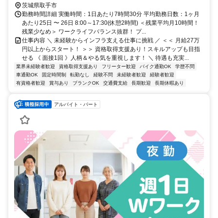
茨城県取手市
勤務時間詳細 実働時間：1日あたり7時間30分 平均勤務日数：1ヶ月
あたり25日 〜 26日 8:00～17:30(休憩2時間) ＜残業平均月10時間！
残業少なめ＞ ワークライフバランス抜群！ プ...
仕事内容 ＼ 未経験からインフラ支える仕事に挑戦 ／ ＜＜ 月給27万
円以上からスタート！ ＞＞ 資格取得支援あり！スキルアップも目指
せる 《 面接1回 》人柄＆やる気を重視します！ ＼ 待遇も充実...
業界未経験者歓迎
資格取得支援あり
フリーター歓迎
バイク通勤OK
学歴不問
車通勤OK
固定時間制
転勤なし
経験不問
未経験者歓迎
経験者歓迎
有資格者歓迎
賞与あり
ブランクOK
交通費支給
長期歓迎
長期休暇あり
アルバイト・パート