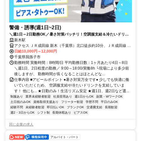
警備・誘導(週1日~2日)
＼週1日～2日勤務OK／暑さ対策バッチリ！空調服支給＆冷たいドリン
ク支給◎50代・60代活躍中【入社祝い金10万円】アルバイトでも安定収
新木駅
入！未経験大歓迎！★日勤のみ警備★日払いOK★残業ほぼなし
アクセス ＪＲ成田線 新木（千葉県）北口徒歩約10分、ＪＲ成田線 湖
北南口徒歩約35分、ＪＲ成田線 布佐南口徒歩約48分 新木駅近く
日給10,000円～12,000円
千葉県我孫子市
勤務時間 実働時間：8時間/日 平均勤務日数：1ヶ月あたり4日～8日
＼週1日、2日程度の勤務／ 9:00～18:00/実働8h └現場により多少前
後しますが、 勤務時間が長くなることはほとんどな...
仕事内容 ■アピールポイント ●暑さ対策万全です● 少しでも快適に働
いていただくため、 空調服支給や冷たいドリンクを支給していま
す！ 他にも... ★日勤のみ！生活リズム安定 ★週1日、週2日など選...
制服あり
業界未経験者歓迎
社員登用あり
週1日からOK
副業・WワークOK
土日祝のみOK
資格取得支援あり
フリーター歓迎
学歴不問
平日のみOK
経験不問
未経験者歓迎
即日払いOK
ブランクOK
交通費支給
長期歓迎
週2・3日からOK
シフト制
長期休暇あり
ピアスOK
同じ企業の求人
アルバイト・パート