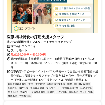
医療‧福祉特化の採用支援スタッフ
共に歩む採用支援！フルリモートでキャリアアップ！
株式会社エンブライト
フルリモート
月給220,000円～400,000円
勤務時間詳細 実働時間：1日あたり8時間 平均勤務日数：1ヶ月あた
り18日 〜 20日 勤務時間：9:00～18:00（実働8時間） 休憩時間：60
分
仕事内容 -アピールポイント- ✅フルリモートで全国から参画可能 ✅成
長企業にて役職やキャリアアップ ✅賞与3.5ヶ月分（前年度実績） ✅
土日祝休み＆年間休日120日以上 ✅20〜30代活躍！裁量ある...
業界未経験者歓迎
主婦・主夫歓迎
資格取得支援あり
学歴不問
固定時間制
転勤なし
経験不問
未経験者歓迎
フルリモート
交通費全額支給
経験者歓迎
ネイルOK
残業なし
有資格者歓迎
研修あり
在宅OK
賞与あり
ブランクOK
育休あり
交通費支給