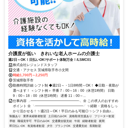
介護度が低い きれいな老人ホームの介護士
週2日～OK！日払いOK!サポート体制万全！/LSMC01
株式会社レジェンドスタッフ
交通・アクセス 茨城県取手市小文間
時給1,700円～2,250円
茨城県取手市
勤務時間詳細 シフト制 ◆週2日～・1日8時間～OK！ ◆日勤・夜勤が
選べます！ ＜シフト例＞ 早番 7：00～16：00（休憩1時間） 日勤
9：00～18：00（休憩1時間） 遅番 11：00～...
仕事内容 ╭━━━━━━━━━━━━━━╮ 🌼 この求人のおすすめ
ポイント 🌼 ╰━━━━━━━━━━━━━━╯ ✨経験・資格をしっ
かり活かせる！ ✨週2日～OK！平日のみも可能◎ ✨シフト自由♪...
制服あり
業界未経験者歓迎
土日祝のみOK
資格取得支援あり
フリーター歓迎
早朝
職場見学可
平日のみOK
交通費全額支給
午前
経験者歓迎
夜間
即日払いOK
有資格者歓迎
夕方
ブランクOK
交通費支給
長期歓迎