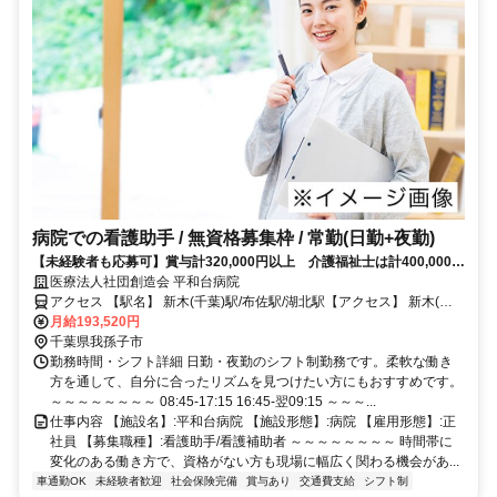
病院での看護助手 / 無資格募集枠 / 常勤(日勤+夜勤)
【未経験者も応募可】賞与計320,000円以上 介護福祉士は計400,000円
以上！
医療法人社団創造会 平和台病院
アクセス 【駅名】 新木(千葉)駅/布佐駅/湖北駅【アクセス】 新木(千
葉)駅から徒歩13分
月給193,520円
千葉県我孫子市
勤務時間・シフト詳細 日勤・夜勤のシフト制勤務です。柔軟な働き
方を通して、自分に合ったリズムを見つけたい方にもおすすめです。
～～～～～～～～ 08:45-17:15 16:45-翌09:15 ～～～...
仕事内容 【施設名】:平和台病院 【施設形態】:病院 【雇用形態】:正
社員 【募集職種】:看護助手/看護補助者 ～～～～～～～～ 時間帯に
変化のある働き方で、資格がない方も現場に幅広く関わる機会があ...
車通勤OK
未経験者歓迎
社会保険完備
賞与あり
交通費支給
シフト制