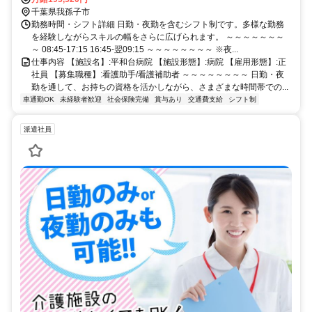
千葉県我孫子市
勤務時間・シフト詳細 日勤・夜勤を含むシフト制です。多様な勤務
を経験しながらスキルの幅をさらに広げられます。 ～～～～～～～
～ 08:45-17:15 16:45-翌09:15 ～～～～～～～～ ※夜...
仕事内容 【施設名】:平和台病院 【施設形態】:病院 【雇用形態】:正
社員 【募集職種】:看護助手/看護補助者 ～～～～～～～～ 日勤・夜
勤を通して、お持ちの資格を活かしながら、さまざまな時間帯での...
車通勤OK
未経験者歓迎
社会保険完備
賞与あり
交通費支給
シフト制
派遣社員