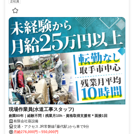
正社員
現場作業員(水道工事スタッフ)
創業80年｜経験不問！残業月10h・資格取得支援有＊面接1回
有限会社葵設備
交通・アクセス JR常磐線｢藤代駅｣から車で9分
月給276,000円～550,000円