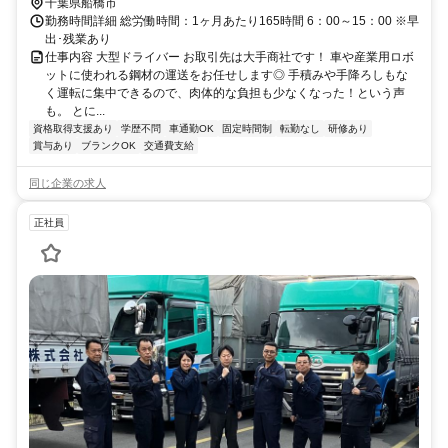
千葉県船橋市
勤務時間詳細 総労働時間：1ヶ月あたり165時間 6：00～15：00 ※早
出･残業あり
仕事内容 大型ドライバー お取引先は大手商社です！ 車や産業用ロボ
ットに使われる鋼材の運送をお任せします◎ 手積みや手降ろしもな
く運転に集中できるので、肉体的な負担も少なくなった！という声
も。 とに...
資格取得支援あり
学歴不問
車通勤OK
固定時間制
転勤なし
研修あり
賞与あり
ブランクOK
交通費支給
同じ企業の求人
正社員