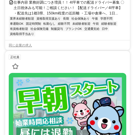
仕事内容 業務好調につき増員！！ 4t平車での配送ドライバー募集 〇
土日祝休みも可能！ご相談ください！ 【配送ドライバー／4t平車】
・配送先は1都3県、150km程度の近距離 ・工場や倉庫へ、1日...
業界未経験者歓迎
資格取得支援あり
長期
社会保険あり
午後
学歴不問
車通勤OK
固定時間制
転勤なし
経験不問
未経験者歓迎
午前
経験者歓迎
有資格者歓迎
社会保険完備
制服貸与
ブランクOK
交通費支給
日中
資格取得手当あり
同じ企業の求人
正社員