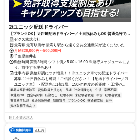
2tユニック配送ドライバー
【ブランクOK】近距離配送ドライバー／土日祝休みもOK 普通免許で
OK！資格取得支援制度あり
ゼクス株式会社
最寄駅 最寄駅備考 最寄り駅から遠く公共交通機関が近くにないた
め、車やバイクなどご自身で通勤手段の確保をお願いします(無料駐
月給320,000円～500,000円
車場完備)
千葉県白井市
勤務時間 実働8時間 シフト例／5:00～16:00 ※運行スケジュールによ
り、前後する場合あり
仕事内容 業務好調につき増員！！ 2tユニック車での配送ドライバー
募集 〇土日祝休みも可能！ご相談ください！ 【配送ドライバー／2t
ユニック車】 ・配送先は1都3県、150km程度の近距離 ・工場や...
業界未経験者歓迎
資格取得支援あり
長期
社会保険あり
午後
学歴不問
車通勤OK
固定時間制
転勤なし
経験不問
未経験者歓迎
午前
経験者歓迎
有資格者歓迎
社会保険完備
制服貸与
ブランクOK
交通費支給
日中
資格取得手当あり
同じ企業の求人
正社員