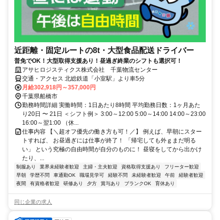
近距離・固定ルートの8t・大型食品配送ドライバー
普免でOK！大型取得支援あり！昼過ぎ終業のシフトも選択可！
アサヒロジスティクス株式会社 千葉物流センター
交通・アクセス 北総鉄道「小室駅」より車5分
月給302,918円～357,000円
千葉県船橋市
勤務時間詳細 実働時間：1日あたり8時間 平均勤務日数：1ヶ月あた
り20日 〜 21日 ＜シフト例＞ 3:00～12:00 5:00～14:00 14:00～23:00
16:00～翌1:00 （休...
仕事内容 【＼超オフ優先の働き方も可！／】 例えば、早朝にスター
トすれば、 お昼過ぎには仕事が終了！ 「帰宅しても外ｇまだ明る
い」 という究極の自由時間が自分のものに！ 昼寝をしてから出かけ
たり、...
制服あり
業界未経験者歓迎
主婦・主夫歓迎
資格取得支援あり
フリーター歓迎
早朝
学歴不問
車通勤OK
職場見学可
経験不問
未経験者歓迎
午前
経験者歓迎
夜間
有資格者歓迎
研修あり
夕方
賞与あり
ブランクOK
育休あり
同じ企業の求人