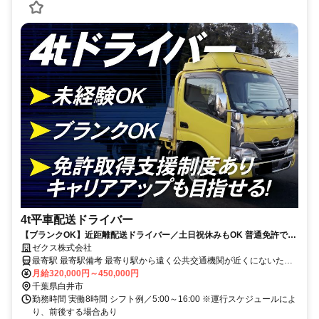
4t平車配送ドライバー
【ブランクOK】近距離配送ドライバー／土日祝休みもOK 普通免許で
OK！資格取得支援制度あり
ゼクス株式会社
最寄駅 最寄駅備考 最寄り駅から遠く公共交通機関が近くにないた
め、車やバイクなどご自身で通勤手段の確保をお願いします(無料駐
月給320,000円～450,000円
車場完備)
千葉県白井市
勤務時間 実働8時間 シフト例／5:00～16:00 ※運行スケジュールによ
り、前後する場合あり