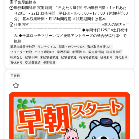
千葉県船橋市
勤務時間詳細 実働時間：1日あたり8時間 平均勤務日数：1ヶ月あた
り20日 〜 22日 勤務時間：平日㈪～㈮ 8：00～17：00（休憩時間60
分） 基本残業時間：月18時間程度 ※試用期間中は基本...
仕事内容 ￣￣￣￣￣￣￣￣￣￣￣￣￣￣￣￣￣￣￣ ⭐求人の魅力⭐ ￣
￣￣￣￣￣￣￣￣￣￣￣￣￣￣￣￣￣￣ ◆年間休日125日×土日祝休
み ◆千葉ロッテマリーンズ／鹿島アントラーズの試合が福利厚生で
観覧...
業界未経験者歓迎
ランチタイム
副業・WワークOK
資格取得支援あり
フリーター歓迎
バイク通勤OK
学歴不問
車通勤OK
固定時間制
職場見学可
転勤なし
経験不問
未経験者歓迎
経験者歓迎
有資格者歓迎
研修あり
賞与あり
育休あり
交通費支給
長期歓迎
正社員