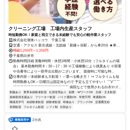
クリーニング工場 工場内生産スタッフ
時短勤務OK！家庭と両立できる未経験でも安心の軽作業スタッフ
株式会社潮来ハッコウ 千葉工場
交通・アクセス 新京成線・北総線「新鎌ヶ谷駅」から車20分 ★車・
バイク大歓迎♪
時給1,250円～1,350円
千葉県白井市
勤務時間詳細 実働8時間・休憩1時間・小休憩10分（フルタイムの場
合） 基本勤務時間 8：30～17：30 ※工場稼働により残業あり ※部署
や当番等により一部早出出勤がございます。 面接時に可能な時...
仕事内容 ✅未経験者も大歓迎！ ✅選べる働き方！ ↪ フルタイムも短
時間勤務もOK ✅日曜日は固定休なので 予定も立てやすい！ ￣V￣￣
￣￣￣￣￣￣￣￣￣￣￣￣￣￣￣￣ 病院などで使用される白衣やズ...
制服あり
業界未経験者歓迎
社員登用あり
副業・WワークOK
主婦・主夫歓迎
資格取得支援あり
フリーター歓迎
バイク通勤OK
学歴不問
車通勤OK
職場見学可
未経験者歓迎
経験者歓迎
研修あり
ブランクOK
交通費支給
長期歓迎
フルタイム歓迎
シフト制
社割あり
正社員