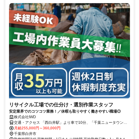
リサイクル工場での仕分け・選別作業スタッフ
安定業界でのコツコツ業務！／休暇も取りやすく働きやすい職場◎
株式会社IWD
交通・アクセス 「西白井駅」より車で10分、「千葉ニュータウン中
央駅」より車で12分（千葉工場）
月給255,000円～360,000円
千葉県白井市