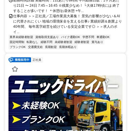
勤務時間詳細 実働時間：1日あたり8時間 平均勤務日数：1ヶ月あた
り21日 〜 24日 7:45～16:45 ※残業少なめ！ └大体17時頃には 終了
することが多いです！ ＊休憩/お昼休憩 +午...
仕事内容 ＞＞正社員／工場作業員大募集！ 景気の影響が少ない＆AI
に代替されにくい 地域の環境保全を支える仕事♪ 業績好調＆創業より
40年間、 毎年黒字経営を続けている安定企業です◎ ＞＞求人のポ
イ...
業界未経験者歓迎
資格取得支援あり
バイク通勤OK
学歴不問
車通勤OK
固定時間制
転勤なし
経験不問
未経験者歓迎
経験者歓迎
賞与あり
ブランクOK
交通費支給
長期歓迎
長期休暇あり
正社員