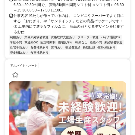
6:30～20:30の間で、 実働8時間の固定シフト制 ＜シフト例＞ 06:30
～15:30 08:30～17:30 11:30...
仕事内容 私たちが作っているのは、 コンビニやスーパーでよく目に
する 「おにぎり」や「サンドイッチ」などの商品パッケージです！
① 工場内にて透明なフィルムに、 商品の顔となるデザインを印刷す
るお仕...
制服あり
業界未経験者歓迎
資格取得支援あり
フリーター歓迎
バイク通勤OK
学歴不問
車通勤OK
固定時間制
職場見学可
転勤なし
経験不問
未経験者歓迎
住宅手当あり
食費補助あり
賞与あり
交通費支給
長期歓迎
長期休暇あり
昼食補助あり
食事補助あり
アルバイト・パート