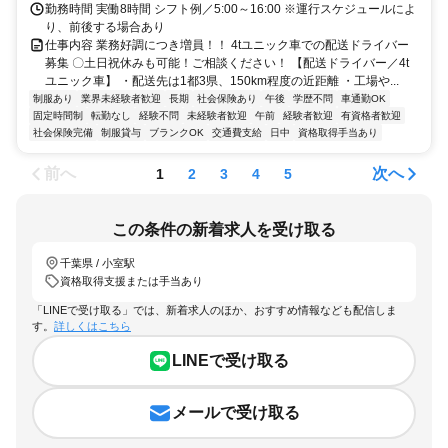
勤務時間 実働8時間 シフト例／5:00～16:00 ※運行スケジュールによ
り、前後する場合あり
仕事内容 業務好調につき増員！！ 4tユニック車での配送ドライバー
募集 〇土日祝休みも可能！ご相談ください！ 【配送ドライバー／4t
ユニック車】 ・配送先は1都3県、150km程度の近距離 ・工場や...
制服あり
業界未経験者歓迎
長期
社会保険あり
午後
学歴不問
車通勤OK
固定時間制
転勤なし
経験不問
未経験者歓迎
午前
経験者歓迎
有資格者歓迎
社会保険完備
制服貸与
ブランクOK
交通費支給
日中
資格取得手当あり
前へ
次へ
1
2
3
4
5
この条件の新着求人を受け取る
千葉県 / 小室駅
資格取得支援または手当あり
「LINEで受け取る」では、新着求人のほか、おすすめ情報なども配信しま
す。
詳しくはこちら
LINEで受け取る
メールで受け取る