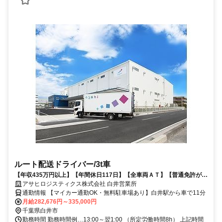
ルート配送ドライバー/3t車
【年収435万円以上】【年間休日117日】【全車両ＡＴ】【普通免許があ
ればOK】など多くの人が働きやすい環境を整えています
アサヒロジスティクス株式会社 白井営業所
通勤情報 【マイカー通勤OK・無料駐車場あり】白井駅から車で11分
月給282,676円～335,000円
千葉県白井市
勤務時間 勤務時間例…13:00～翌1:00 （所定労働時間8h） 上記時間