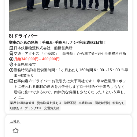
8tドライバー
増車のための急募！手積み･手降ろしナシ×完全週休2日制！
日本鉄鋼物流株式会社 船橋営業所
交通・アクセス 「小室駅」「白井駅」から車で8～9分 ※事務所住所
月給340,000円～400,000円
千葉県船橋市
勤務時間詳細 総労働時間：1ヶ月あたり160時間 6：00～15：00 ※早
出･残業あり
仕事内容 8tドライバー お取引先は大手商社です！ 車や産業用ロボッ
トに使われる鋼材の運送をお任せします◎ 手積みや手降ろしもなく
運転に集中できるので、肉体的な負担も少なくなった！という声も。
とに...
業界未経験者歓迎
資格取得支援あり
学歴不問
車通勤OK
固定時間制
転勤なし
研修あり
ブランクOK
交通費支給
正社員