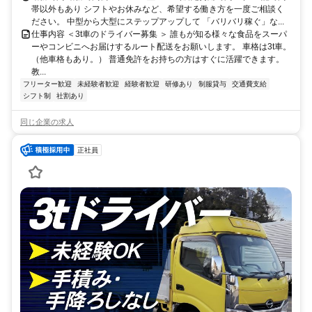
帯以外もあり シフトやお休みなど、希望する働き方を一度ご相談く
ださい。 中型から大型にステップアップして 「バリバリ稼ぐ」な...
仕事内容 ＜3t車のドライバー募集 ＞ 誰もが知る様々な食品をスーパ
ーやコンビニへお届けするルート配送をお願いします。 車格は3t車。
（他車格もあり。） 普通免許をお持ちの方はすぐに活躍できます。
教...
フリーター歓迎
未経験者歓迎
経験者歓迎
研修あり
制服貸与
交通費支給
シフト制
社割あり
同じ企業の求人
正社員