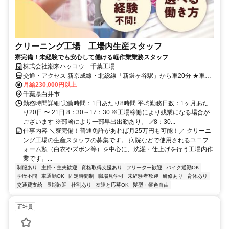
クリーニング工場 工場内生産スタッフ
寮完備！未経験でも安心して働ける軽作業業務スタッフ
株式会社潮来ハッコウ 千葉工場
交通・アクセス 新京成線・北総線「新鎌ヶ谷駅」から車20分 ★車・
バイク大歓迎♪
月給230,000円以上
千葉県白井市
勤務時間詳細 実働時間：1日あたり8時間 平均勤務日数：1ヶ月あた
り20日 〜 21日 8：30～17：30 ※工場稼働により残業になる場合が
ございます ※部署により一部早出出勤あり。 ✅8：30...
仕事内容 ＼寮完備！普通免許があれば月25万円も可能！／ クリーニ
ング工場の生産スタッフの募集です。 病院などで使用されるユニフ
ォーム類（白衣やズボン等）を中心に、洗濯・仕上げを行う工場内作
業です。...
制服あり
主婦・主夫歓迎
資格取得支援あり
フリーター歓迎
バイク通勤OK
学歴不問
車通勤OK
固定時間制
職場見学可
未経験者歓迎
研修あり
育休あり
交通費支給
長期歓迎
社割あり
友達と応募OK
髪型・髪色自由
正社員