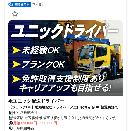
正社員
4tユニック配送ドライバー
【ブランクOK】近距離配送ドライバー／土日祝休みもOK 普通免許で
OK！資格取得支援制度あり
ゼクス株式会社
最寄駅 最寄駅備考 最寄り駅から遠く公共交通機関が近くにないた
め、車やバイクなどご自身で通勤手段の確保をお願いします(無料駐
月給320,000円～500,000円
車場完備)
千葉県白井市