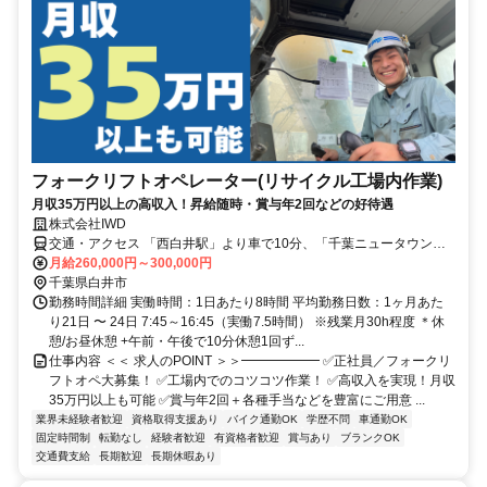
フォークリフトオペレーター(リサイクル工場内作業)
月収35万円以上の高収入！昇給随時・賞与年2回などの好待遇
株式会社IWD
交通・アクセス 「西白井駅」より車で10分、「千葉ニュータウン中
央駅」より車で12分（千葉工場）
月給260,000円～300,000円
千葉県白井市
勤務時間詳細 実働時間：1日あたり8時間 平均勤務日数：1ヶ月あた
り21日 〜 24日 7:45～16:45（実働7.5時間） ※残業月30h程度 ＊休
憩/お昼休憩 +午前・午後で10分休憩1回ず...
仕事内容 ＜＜ 求人のPOINT ＞＞━━━━━━ ✅正社員／フォークリ
フトオペ大募集！ ✅工場内でのコツコツ作業！ ✅高収入を実現！月収
35万円以上も可能 ✅賞与年2回＋各種手当などを豊富にご用意 ...
業界未経験者歓迎
資格取得支援あり
バイク通勤OK
学歴不問
車通勤OK
固定時間制
転勤なし
経験者歓迎
有資格者歓迎
賞与あり
ブランクOK
交通費支給
長期歓迎
長期休暇あり