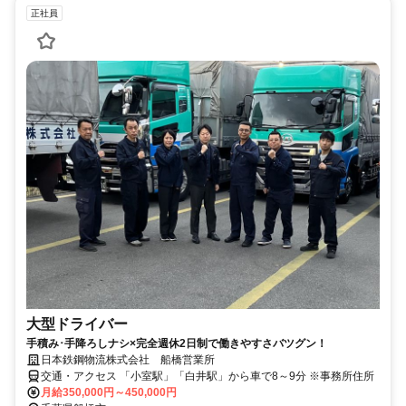
正社員
大型ドライバー
手積み･手降ろしナシ×完全週休2日制で働きやすさバツグン！
日本鉄鋼物流株式会社 船橋営業所
交通・アクセス 「小室駅」「白井駅」から車で8～9分 ※事務所住所
月給350,000円～450,000円