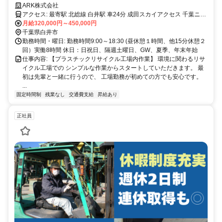
のみOKです
ARK株式会社
アクセス: 最寄駅 北総線 白井駅 車24分 成田スカイアクセス 千葉ニュ
ータウン中央駅 車24分
月給320,000円～450,000円
千葉県白井市
勤務時間・曜日: 勤務時間9:00～18:30 (昼休憩１時間、他15分休憩２
回）実働8時間 休日：日祝日、隔週土曜日、GW、夏季、年末年始
仕事内容: 【プラスチックリサイクル工場内作業】 環境に関わるリサ
イクル工場での シンプルな作業からスタートしていただきます。 最
初は先輩と一緒に行うので、 工場勤務が初めての方でも安心です。
...
固定時間制
残業なし
交通費支給
昇給あり
正社員