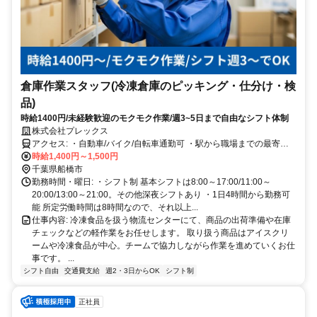
倉庫作業スタッフ(冷凍倉庫のピッキング・仕分け・検
品)
時給1400円/未経験歓迎のモクモク作業/週3~5日まで自由なシフト体制
株式会社プレックス
アクセス: ・自動車/バイク/自転車通勤可 ・駅から職場までの最寄バ
スあり
時給1,400円～1,500円
千葉県船橋市
勤務時間・曜日: ・シフト制 基本シフトは8:00～17:00/11:00～
20:00/13:00～21:00。その他深夜シフトあり ・1日4時間から勤務可
能 所定労働時間は8時間なので、それ以上...
仕事内容: 冷凍食品を扱う物流センターにて、商品の出荷準備や在庫
チェックなどの軽作業をお任せします。 取り扱う商品はアイスクリ
ームや冷凍食品が中心。チームで協力しながら作業を進めていくお仕
事です。 ...
シフト自由
交通費支給
週2・3日からOK
シフト制
正社員