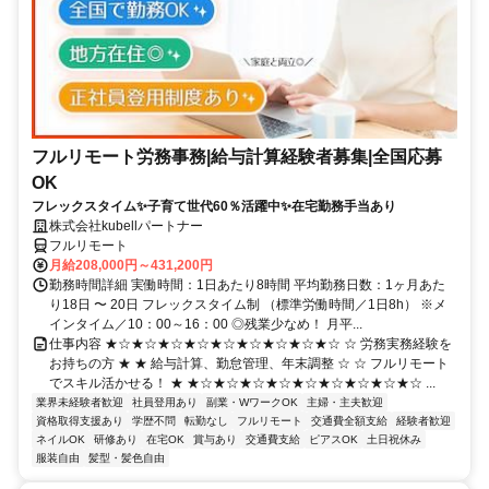
フルリモート労務事務|給与計算経験者募集|全国応募
OK
フレックスタイム✨子育て世代60％活躍中✨在宅勤務手当あり
株式会社kubellパートナー
フルリモート
月給208,000円～431,200円
勤務時間詳細 実働時間：1日あたり8時間 平均勤務日数：1ヶ月あた
り18日 〜 20日 フレックスタイム制 （標準労働時間／1日8h） ※メ
インタイム／10：00～16：00 ◎残業少なめ！ 月平...
仕事内容 ★☆★☆★☆★☆★☆★☆★☆★☆★☆ ☆ 労務実務経験を
お持ちの方 ★ ★ 給与計算、勤怠管理、年末調整 ☆ ☆ フルリモート
でスキル活かせる！ ★ ★☆★☆★☆★☆★☆★☆★☆★☆★☆ ...
業界未経験者歓迎
社員登用あり
副業・WワークOK
主婦・主夫歓迎
資格取得支援あり
学歴不問
転勤なし
フルリモート
交通費全額支給
経験者歓迎
ネイルOK
研修あり
在宅OK
賞与あり
交通費支給
ピアスOK
土日祝休み
服装自由
髪型・髪色自由