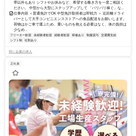
帯以外もあり シフトやお休みなど、希望する働き方を一度ご相談く
ださい。 中型から大型にステップアップして 「バリバリ稼ぐ」な...
仕事内容 ＜普通免許でOK 中型免許取得者は即戦力 ＞ 近距離ドライ
バーとして大手コンビニエンスストアへの食品配送をお願いします。
荷物はかご車で運ぶため、重いものを抱える必要はなく、体の負担は
少なめ...
フリーター歓迎
未経験者歓迎
経験者歓迎
研修あり
制服貸与
交通費支給
シフト制
社割あり
同じ企業の求人
正社員