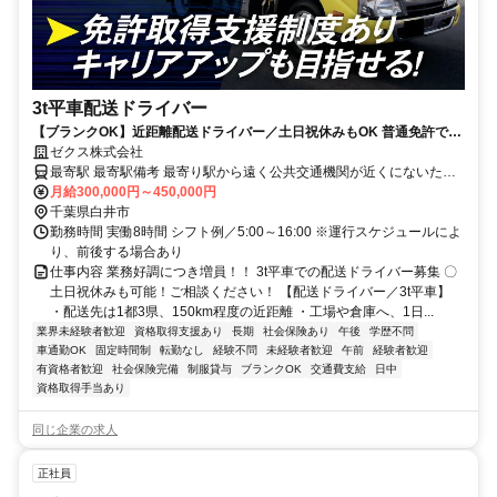
3t平車配送ドライバー
【ブランクOK】近距離配送ドライバー／土日祝休みもOK 普通免許で
OK！資格取得支援制度あり
ゼクス株式会社
最寄駅 最寄駅備考 最寄り駅から遠く公共交通機関が近くにないた
め、車やバイクなどご自身で通勤手段の確保をお願いします(無料駐
月給300,000円～450,000円
車場完備)
千葉県白井市
勤務時間 実働8時間 シフト例／5:00～16:00 ※運行スケジュールによ
り、前後する場合あり
仕事内容 業務好調につき増員！！ 3t平車での配送ドライバー募集 〇
土日祝休みも可能！ご相談ください！ 【配送ドライバー／3t平車】
・配送先は1都3県、150km程度の近距離 ・工場や倉庫へ、1日...
業界未経験者歓迎
資格取得支援あり
長期
社会保険あり
午後
学歴不問
車通勤OK
固定時間制
転勤なし
経験不問
未経験者歓迎
午前
経験者歓迎
有資格者歓迎
社会保険完備
制服貸与
ブランクOK
交通費支給
日中
資格取得手当あり
同じ企業の求人
正社員