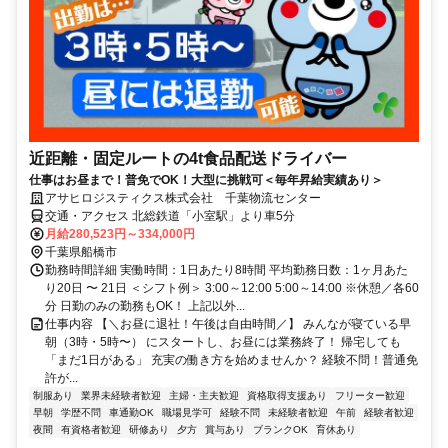
近距離・固定ルートの4t食品配送ドライバー
仕事はお昼まで！普免でOK！大型に挑戦可＜毎年昇給実績あり＞
アサヒロジスティクス株式会社 千葉物流センター
交通・アクセス 北総鉄道「小室駅」より車5分
月給280,523円～334,000円
千葉県船橋市
勤務時間詳細 実働時間：1日あたり8時間 平均勤務日数：1ヶ月あた
り20日 〜 21日 ＜シフト例＞ 3:00～12:00 5:00～14:00 ※休憩／各60
分 日勤のみの勤務もOK！ 上記以外...
仕事内容 【＼お昼に退社！午後は自由時間／】 みんなが寝ている早
朝（3時・5時〜） にスタートし、お昼には業務終了！ 帰宅しても
「まだ1日がある」 充実の働き方を始めませんか？ 経験不問！普通免
許が...
制服あり
業界未経験者歓迎
主婦・主夫歓迎
資格取得支援あり
フリーター歓迎
早朝
学歴不問
車通勤OK
職場見学可
経験不問
未経験者歓迎
午前
経験者歓迎
夜間
有資格者歓迎
研修あり
夕方
賞与あり
ブランクOK
育休あり