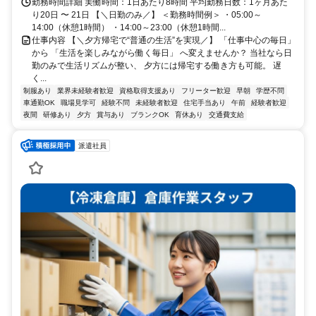
勤務時間詳細 実働時間：1日あたり8時間 平均勤務日数：1ヶ月あた
り20日 〜 21日 【＼日勤のみ／】 ＜勤務時間例＞ ・05:00～
14:00（休憩1時間） ・14:00～23:00（休憩1時間...
仕事内容 【＼夕方帰宅で“普通の生活”を実現／】 「仕事中心の毎日」
から 「生活を楽しみながら働く毎日」 へ変えませんか？ 当社なら日
勤のみで生活リズムが整い、 夕方には帰宅する働き方も可能。 遅
く...
制服あり
業界未経験者歓迎
資格取得支援あり
フリーター歓迎
早朝
学歴不問
車通勤OK
職場見学可
経験不問
未経験者歓迎
住宅手当あり
午前
経験者歓迎
夜間
研修あり
夕方
賞与あり
ブランクOK
育休あり
交通費支給
派遣社員