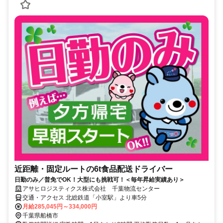
近距離・固定ルートの6t食品配送ドライバー
日勤のみ／普免でOK！大型にも挑戦可！＜毎年昇給実績あり＞
アサヒロジスティクス株式会社 千葉物流センター
交通・アクセス 北総鉄道「小室駅」より車5分
月給285,045円～334,000円
千葉県船橋市