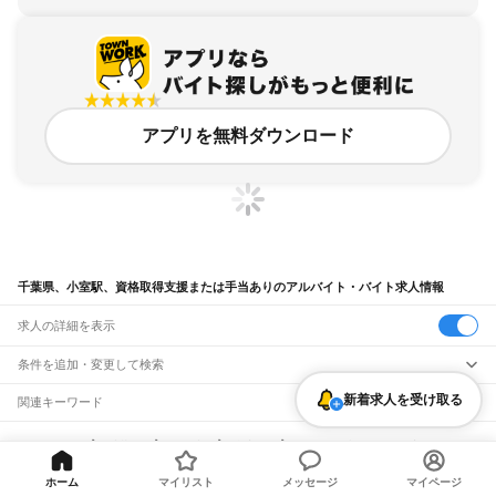
アプリを無料ダウンロード
千葉県、小室駅、資格取得支援または手当ありのアルバイト・バイト求人情報
求人の詳細を表示
条件を追加・変更して検索
新着求人を受け取る
市区町村を追加・変更
関連キーワード
完全在宅ワーク 全国
シール貼り 在宅
現在地周辺
ガチャガチャ
犬カフェ
千葉県
駅を追加・変更
バイトTOP
千葉県
船橋市
小室駅
資格取得支援または手当ありのア
千葉県
すべて
ルバイト・バイト・求人
千葉市
すべて
職種を追加・変更
JR武蔵野線
ホーム
マイリスト
メッセージ
マイページ
中央区
花見川区
稲毛区
若葉区
緑区
美浜区