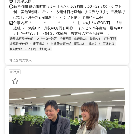
歩25分 ※自動車通勤可（規定あり）※従業員用駐車場あり
千葉県茂原市
勤務時間 総労働時間：1ヶ月あたり168時間 7:00～23：00（シフト
制・実働8時間） ※シフトや定休日は店舗により異なります ※残業ほ
ぼなし（月平均2時間以下） ＜シフト例＞ 早番/7～16時...
仕事内容 ＊－－－＊－－－＊－－－＊ 【この求人のPOINT】 ・3年
連続ベース給UP！月収43万円も可◎ ・インセン昨年実績：最高368
万円*平均93万円 ・94％が未経験！異業種の方も活躍中！ ...
業界未経験者歓迎
フリーター歓迎
学歴不問
車通勤OK
転勤なし
経験不問
未経験者歓迎
住宅手当あり
交通費全額支給
研修あり
賞与あり
育休あり
長期歓迎
シフト制
社割あり
同じ企業の求人
正社員