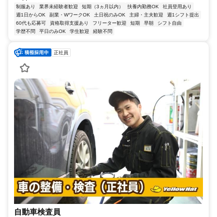
制服あり
業界未経験者歓迎
短期（3ヵ月以内）
扶養内勤務OK
社員登用あり
週1日からOK
副業・WワークOK
土日祝のみOK
主婦・主夫歓迎
週1シフト提出
60代も応募可
資格取得支援あり
フリーター歓迎
短期
早朝
シフト自由
学歴不問
平日のみOK
学生歓迎
経験不問
正社員
自動車検査員