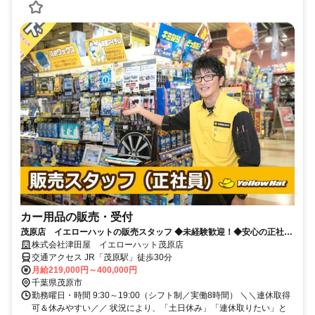
カー用品の販売・受付
茂原店 イエローハットの販売スタッフ ◆未経験歓迎！◆安心の正社
員！ ◆車好きにピッタリな仕事
株式会社津田屋 イエローハット茂原店
交通アクセス JR「茂原駅」徒歩30分
月給219,000円～400,000円
千葉県茂原市
勤務曜日・時間 9:30～19:00（シフト制／実働8時間） ＼＼連休取得
可＆休みやすい／／ 状況により、「土日休み」「連休取りたい」と