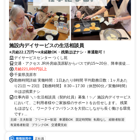
施設内デイサービスの生活相談員
⭐月給22.1万円〜⭐未経験OK・残業ほぼナシ・車通勤可！
デイサービスセンター つくし苑
交通・アクセス JR外房線茂原駅からバスで約15〜20分、降車後徒歩
約2〜3分
月給221,000円以上
千葉県茂原市
勤務時間詳細 実働時間：1日あたり8時間 平均勤務日数：1ヶ月あた
り21日 〜 23日 【勤務時間】 8:30～17:30（休憩60分／実働8時間）
※ほぼ残業ナシ
仕事内容 ＼✨生活相談員（契約社員）募集！✨／ 施設内デイサービス
において、ご利用者様やご家族様のサポートをお任せします。 残業
もほぼなく、ワークライフバランスを大切にしながら長く働ける環境
です♪ ...
主婦・主夫歓迎
フリーター歓迎
車通勤OK
固定時間制
転勤なし
経験者歓迎
有資格者歓迎
ブランクOK
交通費支給
正社員