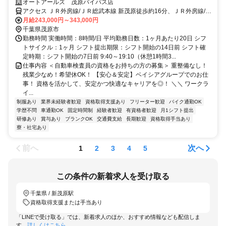
満《残業代は1分単位で支給》
オートアールズ 茂原バイパス店
アクセス ＪＲ外房線/ＪＲ総武本線 新茂原徒歩約16分、ＪＲ外房線/Ｊ
Ｒ総武本線 本納徒歩約34分 新茂原駅から徒歩16分、車で3分
月給243,000円～343,000円
千葉県茂原市
勤務時間 実働時間：8時間/日 平均勤務日数：1ヶ月あたり20日 シフ
トサイクル：1ヶ月 シフト提出期限：シフト開始の14日前 シフト確
定時期：シフト開始の7日前 9:40～19:10（休憩1時間3...
仕事内容 ＜自動車検査員の資格をお持ちの方の募集＞ 重整備なし！
残業少なめ！希望休OK！ 【安心＆安定】ベイシアグループでのお仕
事！ 資格を活かして、安定かつ快適なキャリアを◎！ ＼＼ ワークラ
イ...
制服あり
業界未経験者歓迎
資格取得支援あり
フリーター歓迎
バイク通勤OK
学歴不問
車通勤OK
固定時間制
経験者歓迎
有資格者歓迎
月1シフト提出
研修あり
賞与あり
ブランクOK
交通費支給
長期歓迎
資格取得手当あり
寮・社宅あり
前へ
次へ
1
2
3
4
5
この条件の新着求人を受け取る
千葉県 / 新茂原駅
資格取得支援または手当あり
「LINEで受け取る」では、新着求人のほか、おすすめ情報なども配信しま
す。
詳しくはこちら