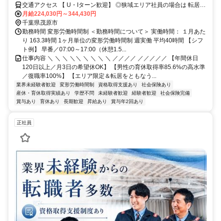
インの仕事
交通アクセス 【 U・Iターン歓迎】 ◎狭域エリア社員の場合は 転居を
伴う転勤はありません。 ◎マイカー通勤OK
月給224,030円～344,430円
千葉県茂原市
勤務時間 変形労働時間制 ＜勤務時間について＞ 実働時間： １月あた
り 163.3時間 1ヶ月単位の変形労働時間制 週実働 平均40時間 【シフ
ト例】 早番／07:00～17:00（休憩1.5...
仕事内容 ＼ ＼ ＼ ＼＼ ＼ ＼ ＼ ＼ ／／／／ ／／／／／ 【年間休日
120日以上／月3日の希望休OK】 【男性の育休取得率85.6%の高水準
／復職率100%】 【エリア限定＆転居をともなう...
業界未経験者歓迎
変形労働時間制
資格取得支援あり
社会保険あり
産休・育休取得実績あり
学歴不問
未経験者歓迎
経験者歓迎
社会保険完備
賞与あり
育休あり
長期歓迎
昇給あり
賞与年2回あり
正社員