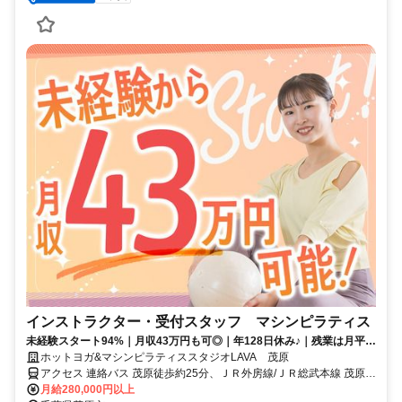
インストラクター・受付スタッフ マシンピラティス
未経験スタート94%｜月収43万円も可◎｜年128日休み♪｜残業は月平均
2時間以下
ホットヨガ&マシンピラティススタジオLAVA 茂原
アクセス 連絡バス 茂原徒歩約25分、ＪＲ外房線/ＪＲ総武本線 茂原徒
歩約25分、ＪＲ外房線/ＪＲ総武本線 新茂原徒歩約24分 茂原駅改札徒
月給280,000円以上