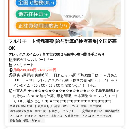
フルリモート労務事務|給与計算経験者募集|全国応募
OK
フレックスタイム✨子育て世代60％活躍中✨在宅勤務手当あり
株式会社kubellパートナー
フルリモート
月給208,000円～431,200円
勤務時間詳細 実働時間：1日あたり8時間 平均勤務日数：1ヶ月あた
り18日 〜 20日 フレックスタイム制 （標準労働時間／1日8h） ※メ
インタイム／10：00～16：00 ◎残業少なめ！ 月平...
仕事内容 ★☆★☆★☆★☆★☆★☆★☆★☆★☆ ☆ 労務実務経験を
お持ちの方 ★ ★ 給与計算、勤怠管理、年末調整 ☆ ☆ フルリモート
でスキル活かせる！ ★ ★☆★☆★☆★☆★☆★☆★☆★☆★☆ ...
業界未経験者歓迎
社員登用あり
副業・WワークOK
主婦・主夫歓迎
資格取得支援あり
学歴不問
転勤なし
フルリモート
交通費全額支給
経験者歓迎
ネイルOK
研修あり
在宅OK
賞与あり
交通費支給
ピアスOK
土日祝休み
服装自由
髪型・髪色自由