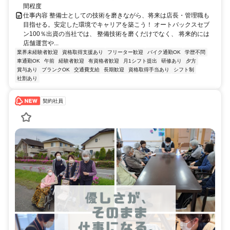
間程度
仕事内容 整備士としての技術を磨きながら、将来は店長・管理職も
目指せる。安定した環境でキャリアを築こう！ オートバックスセブ
ン100％出資の当社では、 整備技術を磨くだけでなく、 将来的には
店舗運営や...
業界未経験者歓迎
資格取得支援あり
フリーター歓迎
バイク通勤OK
学歴不問
車通勤OK
午前
経験者歓迎
有資格者歓迎
月1シフト提出
研修あり
夕方
賞与あり
ブランクOK
交通費支給
長期歓迎
資格取得手当あり
シフト制
社割あり
契約社員