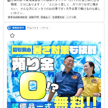
職場、ココにあります！／ 「とにかく楽しく、ガツガツせずに働き
たい」 そんな方にピッタリのお仕事です♪ 大手企業で働けるのも嬉し
いポイン...
業界未経験者歓迎
経験不問
研修あり
交通費支給
シフト制
アルバイト・パート