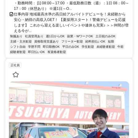
・勤務時間： [1] 08:00～17:00 ・最低勤務日数（週）：1日 08：00～
17：00（休憩あり） ※週1日～O...
仕事内容 地域最高水準の高日給アルバイトデビューを！未経験から
安心・納得の高収入GET！ 【夏採用スタート！警備デビューを応援
します】 これから迎える楽しいイベントや連休も充実♪ ＞＞仲間が増
える今が...
制服あり
社員登用あり
週1日からOK
副業・WワークOK
土日祝のみOK
主婦・主夫歓迎
資格取得支援あり
フリーター歓迎
給料前払いOK
短期
シフト自由
学歴不問
即日勤務OK
平日のみOK
学生歓迎
未経験者歓迎
午前
経験者歓迎
即日払いOK
有資格者歓迎
正社員