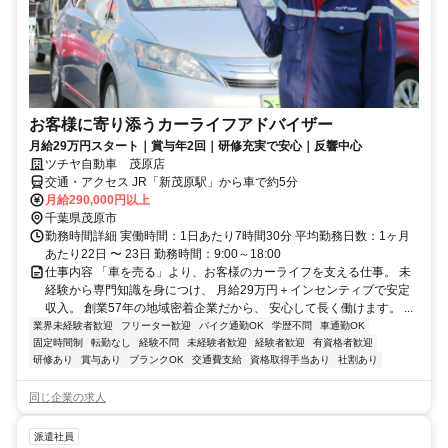
お客様に寄り添うカーライフアドバイザー
月給29万円スタート｜賞与年2回｜研修充実で安心｜反響中心
ツチヤ自動車 茂原店
交通・アクセス JR「新茂原駅」から車で約5分
月給290,000円以上
千葉県茂原市
勤務時間詳細 実働時間：1日あたり7時間30分 平均勤務日数：1ヶ月
あたり22日 〜 23日 勤務時間：9:00～18:00
仕事内容 「車を売る」より、お客様のカーライフを支える仕事。 未
経験から専門知識を身につけ、 月給29万円＋インセンティブで安定
収入。 創業57年の地域密着企業だから、 安心して長く働けます。 ...
業界未経験者歓迎
フリーター歓迎
バイク通勤OK
学歴不問
車通勤OK
固定時間制
転勤なし
経験不問
未経験者歓迎
経験者歓迎
有資格者歓迎
研修あり
賞与あり
ブランクOK
交通費支給
資格取得手当あり
社割あり
同じ企業の求人
派遣社員