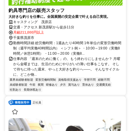
釣具専門店の販売スタッフ
大好きな釣りを仕事に。全国展開の安定企業で叶える自己実現。
キャスティング 茂原店
交通・アクセス 新茂原駅から徒歩11分
月給211,000円以上
千葉県茂原市
勤務時間詳細 総労働時間：1週あたり40時間 1年単位の変形労働時間
制（週平均実働40時間以内） ＜シフト例＞ ・10:00～19:00（実働8
時間／休憩1時間） ・11:00～20:00（実働8...
仕事内容 「週末のために働く」の、もう終わりにしませんか？ 月曜
から金曜までは、生活のためにやりがいの薄い仕事をこなす。 そし
て待ちに待った週末、やっと大好きな釣りへ——。 そんなサイクル
に、どこか物...
業界未経験者歓迎
変形労働時間制
資格取得支援あり
学歴不問
経験不問
未経験者歓迎
午前
夜間
研修あり
夕方
賞与あり
育休あり
交通費支給
社割あり
長期休暇あり
正社員