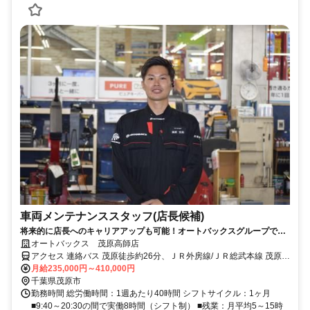
車両メンテナンススタッフ(店長候補)
将来的に店長へのキャリアアップも可能！オートバックスグループで技
術もキャリアも磨ける環境です。
オートバックス 茂原高師店
アクセス 連絡バス 茂原徒歩約26分、ＪＲ外房線/ＪＲ総武本線 茂原南
口徒歩約26分、ＪＲ外房線/ＪＲ総武本線 新茂原徒歩約27分
月給235,000円～410,000円
千葉県茂原市
勤務時間 総労働時間：1週あたり40時間 シフトサイクル：1ヶ月
■9:40～20:30の間で実働8時間（シフト制） ■残業：月平均5～15時