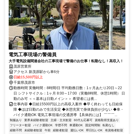
電気工事現場の警備員
大手電気設備関連会社の工事現場で警備のお仕事！転勤なし！高収入！
茂原営業所
アクセス 新茂原駅から車6分
日給15,500円以上
千葉県茂原市
勤務時間 実働時間：8時間/日 平均勤務日数：1ヶ月あたり20日～22
日 シフトサイクル：1ヶ月 8:00～17:00（実働8時間、休憩1時間） 日
勤のみ可 ＜＜基本は日勤メイン＞＞ 希望者には夜...
仕事内容 ◆日給15500円以上の高収入案件 ◆早く終わっても日給保
障 ◆ほぼ日勤のみで生活安定 ◆休憩充実で身体負担が少ない ◆車・
バイク通勤OK 電気工事現場の交通誘導 【具体的には】 ￣￣￣...
制服あり
業界未経験者歓迎
主婦・主夫歓迎
60代も応募可
資格取得支援あり
フリーター歓迎
バイク通勤OK
学歴不問
車通勤OK
固定時間制
転勤なし
経験不問
未経験者歓迎
午前
経験者歓迎
週払いOK
即日払いOK
有資格者歓迎