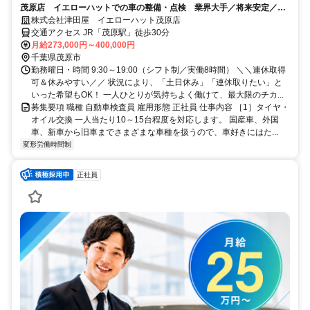
茂原店 イエローハットでの車の整備・点検 業界大手／将来安定／未
経験から資格取得など働く環境◎
株式会社津田屋 イエローハット茂原店
交通アクセス JR「茂原駅」徒歩30分
月給273,000円～400,000円
千葉県茂原市
勤務曜日・時間 9:30～19:00（シフト制／実働8時間） ＼＼連休取得
可＆休みやすい／／ 状況により、「土日休み」「連休取りたい」と
いった希望もOK！ 一人ひとりが気持ちよく働けて、最大限のチカ...
募集要項 職種 自動車検査員 雇用形態 正社員 仕事内容 ［1］タイヤ・
オイル交換 一人当たり10～15台程度を対応します。 国産車、外国
車、新車から旧車までさまざまな車種を扱うので、車好きにはた...
変形労働時間制
正社員