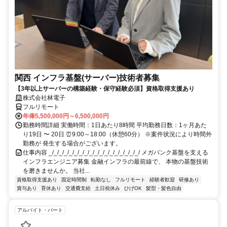
関西 インフラ基盤(サーバー)技術者募集
【3年以上サーバーの構築経験・保守経験必須】資格取得支援あり
株式会社林電子
フルリモート
年俸5,500,000円～6,500,000円
勤務時間詳細 実働時間：1日あたり8時間 平均勤務日数：1ヶ月あた
り19日 〜 20日 ⏰9:00～18:00（休憩60分） ※案件状況により時間外
勤務が 発生する場合がございます。
仕事内容 _/_/_/_/_/_/_/_/_/_/_/_/_/_/_/_/_/_/ メガバンク基盤を支える
インフラエンジニア募集 金融インフラの最前線で、 本物の基盤技術
を磨きませんか。 当社...
資格取得支援あり
固定時間制
転勤なし
フルリモート
経験者歓迎
研修あり
賞与あり
育休あり
交通費支給
土日祝休み
ひげOK
髪型・髪色自由
アルバイト・パート