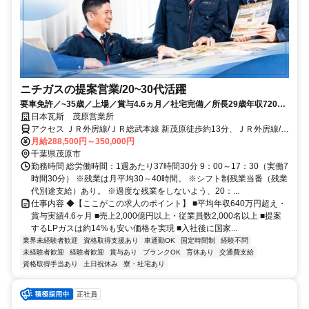
ニチガスの提案営業/20~30代活躍
要車免許／~35歳／上場／賞与4.6ヵ月／社宅完備／所長29歳年収720万
／年休121／完全週休2日
日本瓦斯 茂原営業所
アクセス ＪＲ外房線/ＪＲ総武本線 新茂原徒歩約13分、ＪＲ外房線/Ｊ
Ｒ総武本線 本納徒歩約37分、ＪＲ外房線/ＪＲ総武本線 茂原東口徒歩
月給288,500円～350,000円
約47分 ※一人一台社用車貸与、通勤利用可
千葉県茂原市
勤務時間 総労働時間：1週あたり37時間30分 9：00～17：30（実働7
時間30分） ※残業は月平均30～40時間。 ※シフト制残業当番（残業
代別途支給）あり。 ※過度な残業をしないよう、20：...
仕事内容 ◆【ここがこの求人のポイント】 ■平均年収640万円超え・
賞与実績4.6ヶ月 ■売上2,000億円以上・従業員数2,000名以上 ■提案
するLPガスは約14%も安い価格を実現 ■入社後に国家...
業界未経験者歓迎
資格取得支援あり
車通勤OK
固定時間制
経験不問
未経験者歓迎
経験者歓迎
賞与あり
ブランクOK
育休あり
交通費支給
資格取得手当あり
土日祝休み
寮・社宅あり
正社員