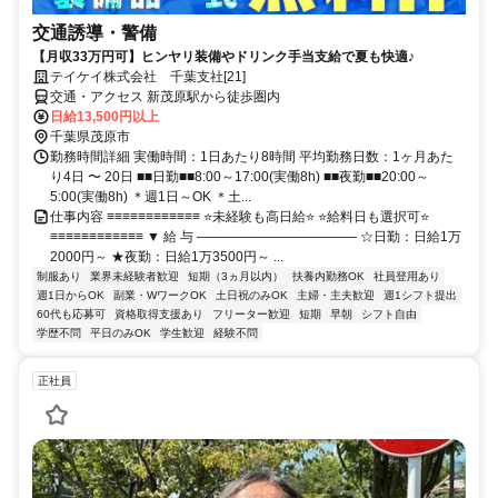
交通誘導・警備
【月収33万円可】ヒンヤリ装備やドリンク手当支給で夏も快適♪
テイケイ株式会社 千葉支社[21]
交通・アクセス 新茂原駅から徒歩圏内
日給13,500円以上
千葉県茂原市
勤務時間詳細 実働時間：1日あたり8時間 平均勤務日数：1ヶ月あた
り4日 〜 20日 ■■日勤■■8:00～17:00(実働8h) ■■夜勤■■20:00～
5:00(実働8h) ＊週1日～OK ＊土...
仕事内容 ≡≡≡≡≡≡≡≡≡≡≡≡ ⭐未経験も高日給⭐ ⭐給料日も選択可⭐
≡≡≡≡≡≡≡≡≡≡≡≡ ▼ 給 与 ―――――――――――― ☆日勤：日給1万
2000円～ ★夜勤：日給1万3500円～ ...
制服あり
業界未経験者歓迎
短期（3ヵ月以内）
扶養内勤務OK
社員登用あり
週1日からOK
副業・WワークOK
土日祝のみOK
主婦・主夫歓迎
週1シフト提出
60代も応募可
資格取得支援あり
フリーター歓迎
短期
早朝
シフト自由
学歴不問
平日のみOK
学生歓迎
経験不問
正社員