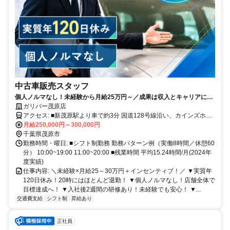
中古車販売スタッフ
個人ノルマなし！未経験から月給25万円～／成果は収入とキャリアにし
っかり反映♪
ガリバー茂原店
アクセス: ■新茂原駅より車で約3分 国道128号線沿い、カインズホー
ムさん向かい
月給250,000円～300,000円
千葉県茂原市
勤務時間・曜日: ■シフト制勤務 勤務パターン例（実働8時間／休憩60
分） 10:00~19:00 11:00~20:00 ■残業時間 平均15.24時間/月(2024年
度実績)
仕事内容: ＼未経験×月給25～30万円＋インセンティブ！／ ▼実質年
120日休み！20時にはほとんど退勤！ ▼個人ノルマなし！店舗全体で
目標達成へ！ ▼入社後2週間の研修あり！未経験でも安心！ ▼...
交通費支給
シフト制
昇給あり
正社員