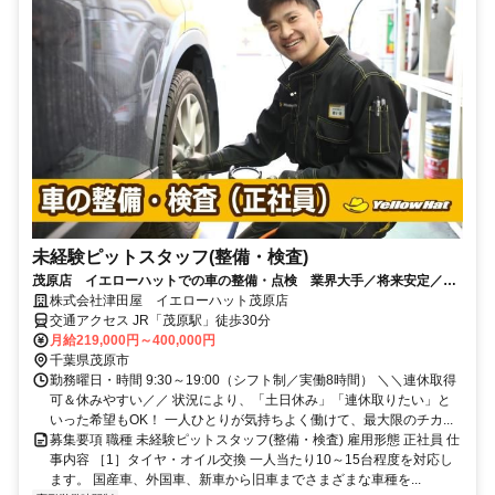
未経験ピットスタッフ(整備・検査)
茂原店 イエローハットでの車の整備・点検 業界大手／将来安定／未
経験から資格取得など働く環境◎
株式会社津田屋 イエローハット茂原店
交通アクセス JR「茂原駅」徒歩30分
月給219,000円～400,000円
千葉県茂原市
勤務曜日・時間 9:30～19:00（シフト制／実働8時間） ＼＼連休取得
可＆休みやすい／／ 状況により、「土日休み」「連休取りたい」と
いった希望もOK！ 一人ひとりが気持ちよく働けて、最大限のチカ...
募集要項 職種 未経験ピットスタッフ(整備・検査) 雇用形態 正社員 仕
事内容 ［1］タイヤ・オイル交換 一人当たり10～15台程度を対応し
ます。 国産車、外国車、新車から旧車までさまざまな車種を...