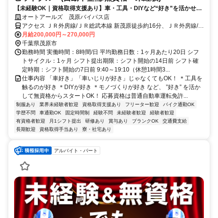
【未経験OK｜資格取得支援あり】車・工具・DIYなど“好き”を活かせ
る！《年間休日115日／残業代1分単位／月残業10h未満》
オートアールズ 茂原バイパス店
アクセス ＪＲ外房線/ＪＲ総武本線 新茂原徒歩約16分、ＪＲ外房線/Ｊ
Ｒ総武本線 本納徒歩約34分 新茂原駅から徒歩16分、車で3分
月給200,000円～270,000円
千葉県茂原市
勤務時間 実働時間：8時間/日 平均勤務日数：1ヶ月あたり20日 シフ
トサイクル：1ヶ月 シフト提出期限：シフト開始の14日前 シフト確
定時期：シフト開始の7日前 9:40～19:10（休憩1時間3...
仕事内容 「車好き」「車いじりが好き」じゃなくてもOK！ ＊工具を
触るのが好き ＊DIYが好き ＊モノづくりが好き など、 ”好き” を活か
して無資格からスタートOK！ 応募資格は普通自動車運転免許...
制服あり
業界未経験者歓迎
資格取得支援あり
フリーター歓迎
バイク通勤OK
学歴不問
車通勤OK
固定時間制
経験不問
未経験者歓迎
経験者歓迎
有資格者歓迎
月1シフト提出
研修あり
賞与あり
ブランクOK
交通費支給
長期歓迎
資格取得手当あり
寮・社宅あり
アルバイト・パート