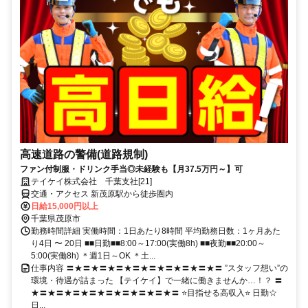
高速道路の警備(道路規制)
ファン付制服・ドリンク手当◎未経験も【月37.5万円～】可
テイケイ株式会社 千葉支社[21]
交通・アクセス 新茂原駅から徒歩圏内
日給15,000円以上
千葉県茂原市
勤務時間詳細 実働時間：1日あたり8時間 平均勤務日数：1ヶ月あた
り4日 〜 20日 ■■日勤■■8:00～17:00(実働8h) ■■夜勤■■20:00～
5:00(実働8h) ＊週1日～OK ＊土...
仕事内容 〓★〓★〓★〓★〓★〓★〓★〓★〓★〓 ”スタッフ想い”の
環境・待遇が詰まった 【テイケイ】で一緒に働きませんか…！？ 〓
★〓★〓★〓★〓★〓★〓★〓★〓★〓 ⭐目指せる高収入⭐ 日勤☆
日...