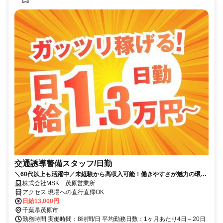
交通誘導警備スタッフ/日勤
＼60代以上も活躍中／未経験から高収入可能！働きやすさが魅力の環境
で警備員デビューをしませんか！【月収26万円可能！日払いもOK！】
株式会社MSK 茂原営業所
勤務3日前迄シフト申請が可能です！週1日～・短期もOK！あなたのラ
アクセス 現場への直行直帰OK
イフスタイルに合わせてお仕事しませんか！未経験者大歓迎！年代幅広
日給13,000円
く活躍しています。
千葉県茂原市
勤務時間 実働時間：8時間/日 平均勤務日数：1ヶ月あたり4日～20日