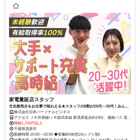
家電量販店スタッフ
文化祭気分をお仕事で味わえる★スタッフの8割が20代～30代！みんな
で協力しながら楽しく働いています♪飲食など接客バイトの経験も活かせ
株式会社日本パーソナルビジネス
ます♪未経験から大手企業に就職するチャンス！
アクセス ＪＲ外房線/ＪＲ総武本線 新茂原徒歩約19分、連絡バス 茂原
徒歩約34分、連絡バス 茂原徒歩約34分 新茂原駅 徒歩26分
時給1,700円以上
千葉県茂原市
勤務時間 10:00～20:00 ◆実働8h/休憩1h(シフト制)
仕事内容 ≪家電量販店での接客スタッフ≫ ＼行くのが楽しみになる