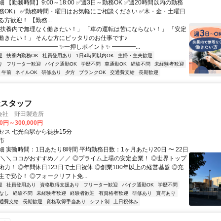
 【勤務時間】9:00～18:00 ✅週3日～勤務OK ✅週20時間以内の勤務
務OK） ✅勤務時間・曜日はお気軽にご相談ください ✅木・金・土曜日
方歓迎！ 【勤務...
「扶養内で無理なく働きたい！」 「車の運転は苦にならない！」 「安定
働きたい！」 そんな方にピッタリのお仕事です♪
━━━━━━━━━━ ✨一押しポイント✨ ━━━━...
迎
扶養内勤務OK
社員登用あり
1日4時間以内OK
主婦・主夫歓迎
り
フリーター歓迎
バイク通勤OK
学歴不問
車通勤OK
経験不問
未経験者歓迎
午前
ネイルOK
研修あり
夕方
ブランクOK
交通費支給
長期歓迎
造スタッフ
会社 野田製造所
00円～300,000円
セス 七光台駅から徒歩15分
市
 実働時間：1日あたり8時間 平均勤務日数：1ヶ月あたり20日 〜 22日
＼＼＼ココがおすすめ／／／ ◎プライム上場の安定企業！ ◎世界トップ
術力！ ◎年間休日123日で土日祝休 ◎創業100年以上の経営基盤 ◎充
で安心！ ◎フォークリフト免...
迎
社員登用あり
資格取得支援あり
フリーター歓迎
バイク通勤OK
学歴不問
なし
経験不問
未経験者歓迎
経験者歓迎
有資格者歓迎
研修あり
賞与あり
通費支給
長期歓迎
資格取得手当あり
シフト制
土日祝休み