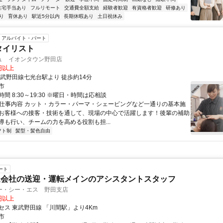
住宅手当あり
フルリモート
交通費全額支給
経験者歓迎
有資格者歓迎
研修あり
り
育休あり
駅近5分以内
長期休暇あり
土日祝休み
アルバイト・パート
タイリスト
ュ イオンタウン野田店
0円以上
東武野田線七光台駅より 徒歩約14分
市
間 8:30～19:30 ※曜日・時間は応相談
● 仕事内容 カット・カラー・パーマ・シェービングなど一通りの基本施
お客様への接客・技術を通して、現場の中心で活躍します！後輩の補助
導も行い、チームの力を高める役割も担...
フト制
髪型・髪色自由
ート
送会社の送迎・運転メインのアシスタントスタッフ
ー・シー・エス 野田支店
0円以上
セス 東武野田線 「川間駅」より4Km
市