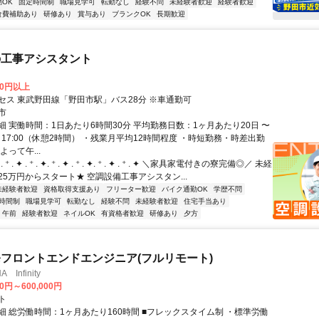
OK
固定時間制
職場見学可
転勤なし
経験不問
未経験者歓迎
経験者歓迎
食費補助あり
研修あり
賞与あり
ブランクOK
長期歓迎
の工事アシスタント
00円以上
セス 東武野田線「野田市駅」バス28分 ※車通勤可
市
細 実働時間：1日あたり6時間30分 平均勤務日数：1ヶ月あたり20日 〜
30～17:00（休憩2時間） ・残業月平均12時間程度 ・時短勤務・時差出勤
よって午...
⁺ . ✦ . ⁺ . ✦. ⁺ . ✦ . ⁺ . ✦. ⁺ . ✦ . ⁺ . ✦ ＼家具家電付きの寮完備◎／ 未経
25万円からスタート★ 空調設備工事アシスタン...
未経験者歓迎
資格取得支援あり
フリーター歓迎
バイク通勤OK
学歴不問
時間制
職場見学可
転勤なし
経験不問
未経験者歓迎
住宅手当あり
午前
経験者歓迎
ネイルOK
有資格者歓迎
研修あり
夕方
発フロントエンドエンジニア(フルリモート)
Infinity
00円～600,000円
ト
細 総労働時間：1ヶ月あたり160時間 ■フレックスタイム制 ・標準労働