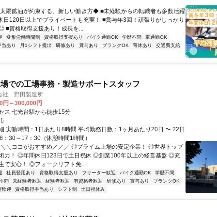
◆太陽鉱油が約束する、新しい働き方◆ ■未経験からの転職者も多数活躍
間休日120日以上でプライベートも充実！ ■賞与年3回！頑張りがしっかり
 ■資格取得支援あり！成長を...
迎
変形労働時間制
資格取得支援あり
バイク通勤OK
学歴不問
車通勤OK
手当あり
月1シフト提出
研修あり
賞与あり
ブランクOK
育休あり
交通費支給
工場での工場事務・製造サポートスタッフ
会社 野田製造所
00円～300,000円
セス 七光台駅から徒歩15分
市
 実働時間：1日あたり8時間 平均勤務日数：1ヶ月あたり20日 〜 22日
8：30～17：30（休憩時間1時間）
＼＼＼ココがおすすめ／／／ ◎プライム上場の安定企業！ ◎世界トップ
術力！ ◎年間休日123日で土日祝休 ◎創業100年以上の経営基盤 ◎充
で安心！ ◎フォークリフト免...
迎
社員登用あり
資格取得支援あり
フリーター歓迎
バイク通勤OK
学歴不問
不問
未経験者歓迎
経験者歓迎
有資格者歓迎
研修あり
賞与あり
ブランクOK
期歓迎
資格取得手当あり
シフト制
土日祝休み