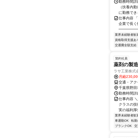
勤務時間詳細
（扶養内勤
に勤務できる
仕事内容 
企業で長く
━━━━━
業界未経験者歓
資格取得支援あ
交通費全額支給
契約社員
薬剤の製
ラサ工業株式
月給230,0
交通・アク
千葉県野田
勤務時間詳細
仕事内容 
クラスの技
実の福利厚生
業界未経験者歓
車通勤OK
転勤
ブランクOK
交