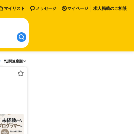
マイリスト
メッセージ
マイページ
求人掲載のご相談
存
関連度順