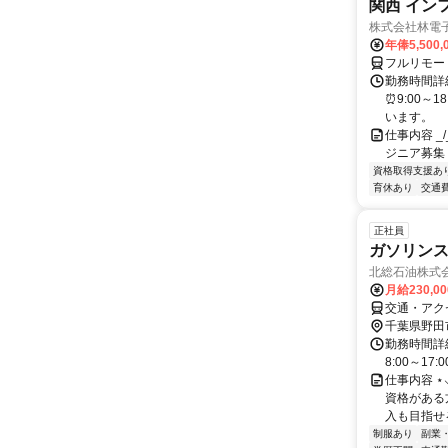
関西 イン
株式会社林電
年俸5,500,
フルリモー
勤務時間詳細
⏰9:00～
います。
仕事内容 _/_
ジニア募集
資格取得支援あ
育休あり
交通
正社員
ガソリン
北総石油株式
月給230,0
交通・アク
千葉県野田
勤務時間詳細
8:00～17:0
仕事内容 ⋆
資格がある
入も目指せる
制服あり
副業