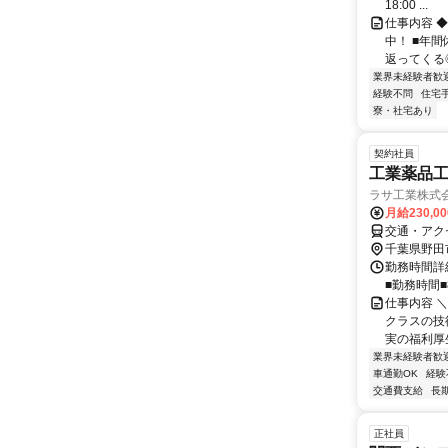
18:00 ...
仕事内容 
中！ ■年
返ってくる◎
業界未経験者歓
経験不問
住宅
寮・社宅あり
契約社員
工業薬品
ラサ工業株式
月給230,0
交通・アク
千葉県野田
勤務時間詳細
■勤務時間■
仕事内容 
クラスの技
実の福利厚生
業界未経験者歓
車通勤OK
経験
交通費支給
長
正社員