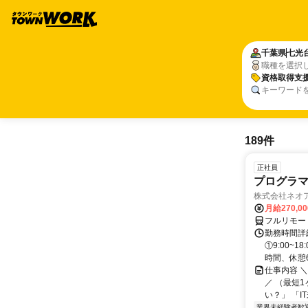
千葉県
七光
職種を選択
資格取得支
キーワード
189件
正社員
プログラマ
株式会社ネオ
月給270,0
フルリモー
勤務時間詳細
①9:00~
時間、休憩6.
仕事内容 
／ （最短
い？」 「I
業界未経験者歓