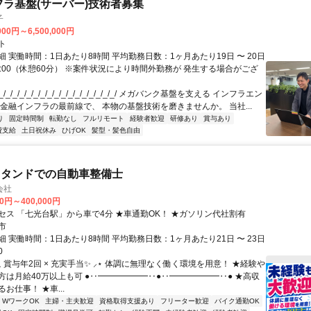
フラ基盤(サーバー)技術者募集
子
000円～6,500,000円
ト
 実働時間：1日あたり8時間 平均勤務日数：1ヶ月あたり19日 〜 20日
18:00（休憩60分） ※案件状況により時間外勤務が 発生する場合がござ
/_/_/_/_/_/_/_/_/_/_/_/_/_/_/_/_/ メガバンク基盤を支える インフラエン
 金融インフラの最前線で、 本物の基盤技術を磨きませんか。 当社...
り
固定時間制
転勤なし
フルリモート
経験者歓迎
研修あり
賞与あり
費支給
土日祝休み
ひげOK
髪型・髪色自由
スタンドでの自動車整備士
会社
00円～400,000円
セス 「七光台駅」から車で4分 ★車通勤OK！ ★ガソリン代社割有
市
 実働時間：1日あたり8時間 平均勤務日数：1ヶ月あたり21日 〜 23日
0
⸜ 賞与年2回 × 充実手当✨ ⸝⋆ 体調に無理なく働く環境を用意！ ★経験や
方は月給40万以上も可 ●‥━━━━━━‥●‥━━━━━━‥● ★高収
お仕事！ ★車...
・WワークOK
主婦・主夫歓迎
資格取得支援あり
フリーター歓迎
バイク通勤OK