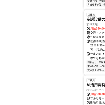
学歴不問
車通勤
有資格者歓迎
正社員
空調設備
茨城工場
月給250,0
交通・アク
茨城県坂東
勤務時間詳
22日 8:
可 ・現場に
仕事内容 ✦ . 
験でも月給
制服あり
業界
車通勤OK
固定
交通費全額支給
正社員
AI活用開
株式会社PKSHA 
月給380,0
フルリモー
勤務時間詳