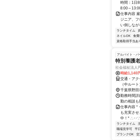
時間：1日8
8:00～13:00 
仕事内容 
ジニア、フ
い倒しながら
ランチタイム
ネイルOK
食費
資格取得手当あ
アルバイト・パ
特別養護
社会福祉法人
時給1,14
交通・アク
（中ルート
千葉県野田
勤務時間詳
勤の相談も
仕事内容 *
も充実させ
中！* ∴‥
ランチタイム
職場見学可
平
ブランクOK
交