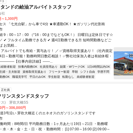
ート
スタンドの給油アルバイトスタッフ
会社
円～1,300円
セス 「七光台駅」から車で4分 ★車通勤OK！ ★ガソリン代社割有
市
 9：00～17：00 （*16：00までなどもOK！） 日曜日は定休日です☆
／ ✔ フルタイム勤務できる方 ✔ 週4日勤務できる方 短時間勤務などご
 お気軽...
＼ アルバイトでも有給・賞与あり！ ／ ✅資格取得支援あり！（社内規定
週4日～勤務可能！勤務時間日数応相談！ ✅弊社社保加入者は有給休暇・
――――【仕事内容詳細】――...
未経験者歓迎
扶養内勤務OK
社員登用あり
副業・WワークOK
1日4時間以内OK
主婦・主夫歓迎
資格取得支援あり
フリーター歓迎
早朝
シフト自由
学歴不問
勤務OK
職場見学可
平日のみOK
学生歓迎
転勤なし
未経験者歓迎
正社員
ソリンスタンドスタッフ
オス) 芽吹大橋SS
00円～306,000円
県道3号沿い 芽吹大橋近くのエネオスのガソリンスタンドです
市
働時間：8時間/日 平均勤務日数：1ヶ月あたり19日～21日 ・勤務曜
・木・金・土・日・祝 ・勤務時間： [1] 07:00～16:00 [2] 09:00～