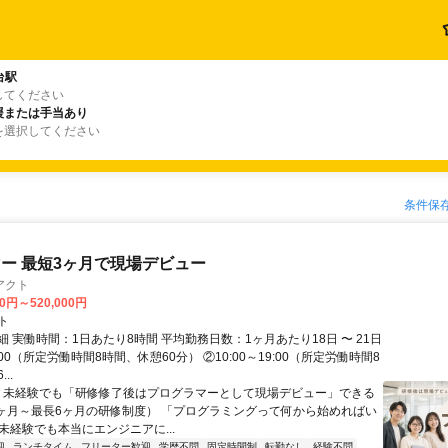
台駅
してください
援または手当あり
を選択してください
条件保
ー 最短3ヶ月で現場デビュー
アクト
00円～520,000円
ト
 実働時間：1日あたり8時間 平均勤務日数：1ヶ月あたり18日 〜 21日
18:00（所定労働時間8時間、休憩60分） ②10:00～19:00（所定労働時間8
..
＼ 未経験でも「研修修了後はプログラマーとして現場デビュー」できる
1ヶ月～最長6ヶ月の研修制度） 「プログラミングって何から始めればい
T未経験でも本当にエンジニアに...
迎
ランチタイム
フリーター歓迎
学歴不問
固定時間制
転勤なし
経験不問