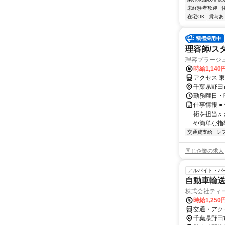
未経験者歓迎
在宅OK
賞与あ
理容師/ス
理容プラージ
時給1,14
アクセス 
千葉県野田
勤務曜日・時
仕事情報 
術を担当♬
や簡単な指
交通費支給
シ
同じ企業の求人
アルバイト・パ
自動車輸
株式会社ティ
時給1,25
交通・アク
千葉県野田