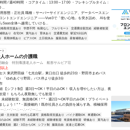
時間 / 週40時間 ・コアタイム：13:00～17:00 ・フレキシブルタイム：
...
雇用形態：正社員 職種：サーバーサイドエンジニア、データベースエン
ロントエンドエンジニア ――Vue3で「使い心地」を突き詰め、 AIを使
Saas全体へ越境していける...
資格取得支援あり
学歴不問
転勤なし
フルリモート
交通費全額支給
経験者歓迎
補助あり
在宅OK
賞与あり
育休あり
交通費支給
駅近5分以内
り
長期休暇あり
ピアスOK
土日祝休み
服装自由
昼食補助あり
ート
老人ホームの介護職
円融会 特別養護老人ホーム 船形サルビア荘
0円以上
セス 東武野田線「七光台駅」東口出口 徒歩約23分・野田市まめバス
）「ゆめあぐり野田」バス停より徒歩3分
市
細 【シフト制】 週3日〜OK！平日のみOK！ 収入を増やしたい方は、夜
歓迎！ もちろん夜勤無しでも歓迎！
・未経験歓迎、無資格OK！* *・週2日〜OK平日のみOK！プライベート
ましょう！* *・面接確約！既存社員さんの負担を減らす為、積極採用
∵‥∴‥∵‥∴‥∴‥∵‥∴...
主婦・主夫歓迎
60代も応募可
資格取得支援あり
バイク通勤OK
車通勤OK
日のみOK
経験不問
未経験者歓迎
経験者歓迎
有資格者歓迎
研修あり
賞与あり
通費支給
週2・3日からOK
シフト制
服装自由
友達と応募OK