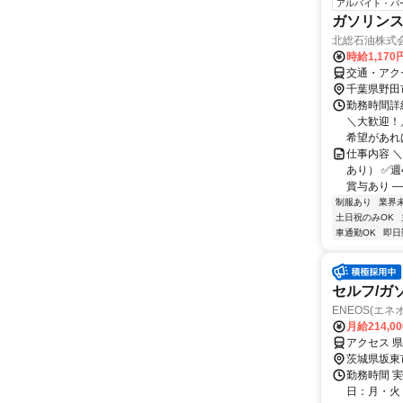
アルバイト・パ
ガソリン
北総石油株式
時給1,170
交通・アク
千葉県野田
勤務時間詳細
＼大歓迎！
希望があれば
仕事内容 
あり） ✅
賞与あり ―
制服あり
業界
土日祝のみOK
車通勤OK
即日
セルフ/ガ
ENEOS(エネ
月給214,0
アクセス 
茨城県坂東
勤務時間 実
日：月・火・水