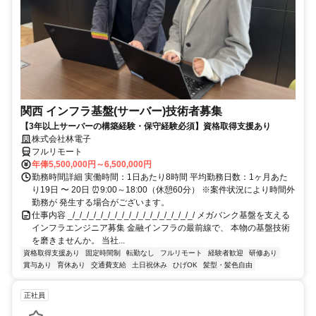
関西 インフラ基盤(サーバー)技術者募集
【3年以上サーバーの構築経験・保守経験必須】資格取得支援あり
株式会社林電子
フルリモート
年俸5,500,000円～6,500,000円
勤務時間詳細 実働時間：1日あたり8時間 平均勤務日数：1ヶ月あた
り19日 〜 20日 ⏰9:00～18:00（休憩60分） ※案件状況により時間外
勤務が 発生する場合がございます。
仕事内容 _/_/_/_/_/_/_/_/_/_/_/_/_/_/_/_/_/_/ メガバンク基盤を支える
インフラエンジニア募集 金融インフラの最前線で、 本物の基盤技術
を磨きませんか。 当社...
資格取得支援あり
固定時間制
転勤なし
フルリモート
経験者歓迎
研修あり
賞与あり
育休あり
交通費支給
土日祝休み
ひげOK
髪型・髪色自由
正社員