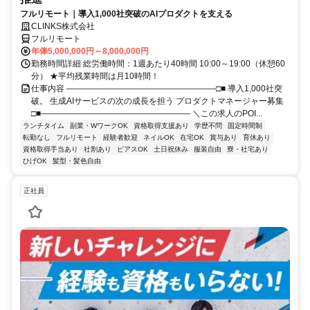
フルリモート｜導入1,000社突破のAIプロダクトを支える
CLINKS株式会社
フルリモート
年俸5,000,000円～8,000,000円
勤務時間詳細 総労働時間：1週あたり40時間 10:00～19:00（休憩60
分） ★平均残業時間は月10時間！
仕事内容 ――――――――――――――――――□■ 導入1,000社突
破。 生成AIサービスの次の成長を担う プロダクトマネージャー募集
□■―――――――――――――――――― ＼この求人のPOI...
ランチタイム
副業・WワークOK
資格取得支援あり
学歴不問
固定時間制
転勤なし
フルリモート
経験者歓迎
ネイルOK
在宅OK
賞与あり
育休あり
資格取得手当あり
社割あり
ピアスOK
土日祝休み
服装自由
寮・社宅あり
ひげOK
髪型・髪色自由
正社員