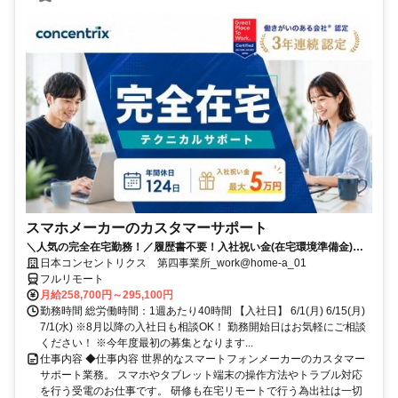
スマホメーカーのカスタマーサポート
＼人気の完全在宅勤務！／履歴書不要！入社祝い金(在宅環境準備金)最
大5万円支給！入社手続きから研修・業務とすべてフルリモートなので
日本コンセントリクス 第四事業所_work@home-a_01
お住まいに関係なく働くことが出来る環境です！
フルリモート
月給258,700円～295,100円
勤務時間 総労働時間：1週あたり40時間 【入社日】 6/1(月) 6/15(月)
7/1(水) ※8月以降の入社日も相談OK！ 勤務開始日はお気軽にご相談
ください！ ※今年度最初の募集となります...
仕事内容 ◆仕事内容 世界的なスマートフォンメーカーのカスタマー
サポート業務。 スマホやタブレット端末の操作方法やトラブル対応
を行う受電のお仕事です。 研修も在宅リモートで行う為出社は一切