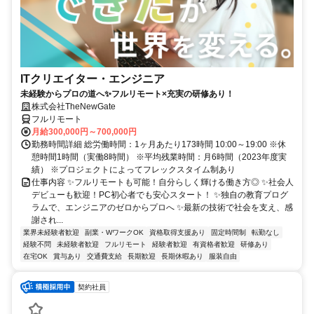
ITクリエイター・エンジニア
未経験からプロの道へ✨フルリモート×充実の研修あり！
株式会社TheNewGate
フルリモート
月給300,000円～700,000円
勤務時間詳細 総労働時間：1ヶ月あたり173時間 10:00～19:00 ※休
憩時間1時間（実働8時間） ※平均残業時間：月6時間（2023年度実
績） ※プロジェクトによってフレックスタイム制あり
仕事内容 ✨フルリモートも可能！自分らしく輝ける働き方◎ ✨社会人
デビューも歓迎！PC初心者でも安心スタート！ ✨独自の教育プログ
ラムで、エンジニアのゼロからプロへ ✨最新の技術で社会を支え、感
謝され...
業界未経験者歓迎
副業・WワークOK
資格取得支援あり
固定時間制
転勤なし
経験不問
未経験者歓迎
フルリモート
経験者歓迎
有資格者歓迎
研修あり
在宅OK
賞与あり
交通費支給
長期歓迎
長期休暇あり
服装自由
契約社員