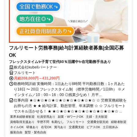
フルリモート労務事務|給与計算経験者募集|全国応募
OK
フレックスタイム✨子育て世代60％活躍中✨在宅勤務手当あり
株式会社kubellパートナー
フルリモート
月給208,000円～431,200円
勤務時間詳細 実働時間：1日あたり8時間 平均勤務日数：1ヶ月あた
り18日 〜 20日 フレックスタイム制 （標準労働時間／1日8h） ※メ
インタイム／10：00～16：00 ◎残業少なめ！ 月平...
仕事内容 ★☆★☆★☆★☆★☆★☆★☆★☆★☆ ☆ 労務実務経験を
お持ちの方 ★ ★ 給与計算、勤怠管理、年末調整 ☆ ☆ フルリモート
でスキル活かせる！ ★ ★☆★☆★☆★☆★☆★☆★☆★☆★☆ ...
業界未経験者歓迎
社員登用あり
副業・WワークOK
主婦・主夫歓迎
資格取得支援あり
学歴不問
転勤なし
フルリモート
交通費全額支給
経験者歓迎
ネイルOK
研修あり
在宅OK
賞与あり
交通費支給
ピアスOK
土日祝休み
服装自由
髪型・髪色自由