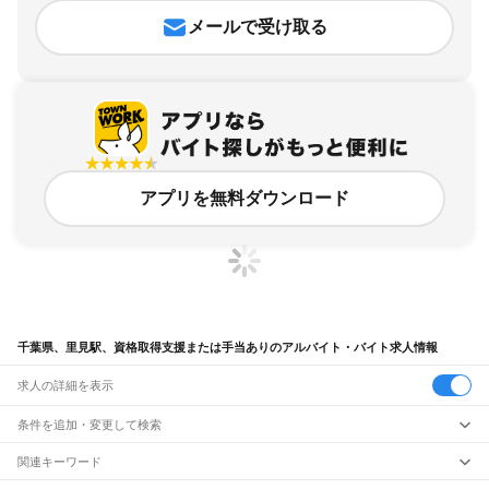
メールで受け取る
アプリを無料ダウンロード
千葉県、里見駅、資格取得支援または手当ありのアルバイト・バイト求人情報
求人の詳細を表示
条件を追加・変更して検索
市区町村を追加・変更
関連キーワード
完全在宅ワーク 全国
シール貼り 在宅
現在地周辺
ガチャガチャ
犬カフェ
千葉県