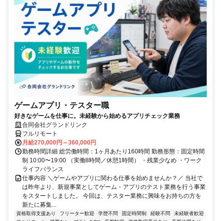
ゲームアプリ・テスター職
好きなゲームを仕事に。未経験から始めるアプリチェック業務
合同会社グランドリンク
フルリモート
月給270,000円～360,000円
勤務時間詳細 総労働時間：1ヶ月あたり160時間 勤務形態：固定時間
制 10:00〜19:00 （実働8時間／休憩1時間） ・残業少なめ ・ワーク
ライフバランス
仕事内容 ＼ゲームやアプリに関わる仕事を始めませんか？／ 当社で
は昨年より、新規事業としてゲーム・アプリのテスト業務を行う事業
をスタートしました。 今回は、テスター業務に興味をお持ちの方を
新たに募集...
資格取得支援あり
フリーター歓迎
学歴不問
固定時間制
経験不問
未経験者歓迎