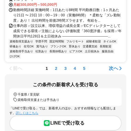
月給300,000円～500,000円
勤務時間詳細 実働時間：1日あたり8時間 平均勤務日数：1ヶ月あた
り21日 〜 23日 10：00～19：00（実働8時間） ＊柔軟な「ズレ勤制
度」あり！ 出社時間を前後2時間ズラせます。 有給を...
仕事内容 ✅設立以来、増収増益の成長企業 ✅ECディレクターとして
成長できる環境 ✅主観によらない評価制度「360度評価」を採用 ✅年
間休日平均128日＆土日祝休み ―――――――――――――...
資格取得支援あり
学歴不問
固定時間制
フルリモート
経験者歓迎
ネイルOK
研修あり
在宅OK
賞与あり
ブランクOK
育休あり
交通費支給
長期歓迎
資格取得手当あり
社割あり
長期休暇あり
ピアスOK
土日祝休み
服装自由
ひげOK
前へ
次へ
1
2
3
4
5
この条件の新着求人を受け取る
千葉県 / 里見駅
資格取得支援または手当あり
「LINEで受け取る」では、新着求人のほか、おすすめ情報なども配信しま
す。
詳しくはこちら
LINEで受け取る