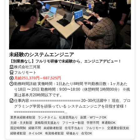
未経験のシステムエンジニア
【別業務なし】フルリモ研修で未経験から、エンジニアデビュー！
株式会社三河屋
フルリモート
月給251,370円～687,525円
勤務時間詳細 実働時間：1日あたり8時間 平均勤務日数：1ヶ月あた
り18日 〜 20日 勤務時間：9:00〜18:00（休憩時間 1時間00分） ※残
業は基本月20時間以下です。
仕事内容 ======================= 20−30代活躍中！ 現在、プロ
グラミング学習を頑張っている システムエンジニアを目指す皆様！
=======================...
業界未経験者歓迎
ランチタイム
社員登用あり
副業・WワークOK
主婦・主夫歓迎
資格取得支援あり
フリーター歓迎
学歴不問
車通勤OK
固定時間制
経験不問
未経験者歓迎
住宅手当あり
フルリモート
交通費全額支給
経験者歓迎
ネイルOK
有資格者歓迎
研修あり
在宅OK