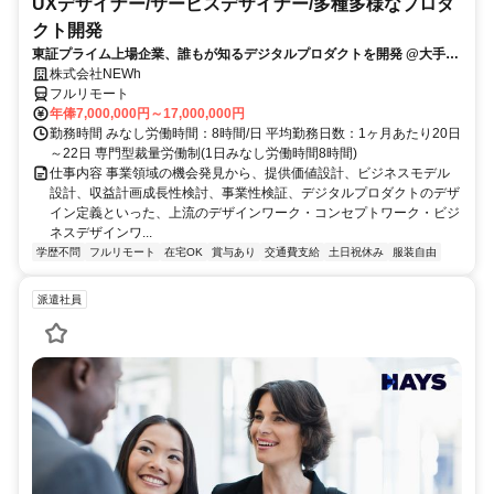
UXデザイナー/サービスデザイナー/多種多様なプロダ
クト開発
東証プライム上場企業、誰もが知るデジタルプロダクトを開発 @大手町
駅
株式会社NEWh
フルリモート
年俸7,000,000円～17,000,000円
勤務時間 みなし労働時間：8時間/日 平均勤務日数：1ヶ月あたり20日
～22日 専門型裁量労働制(1日みなし労働時間8時間)
仕事内容 事業領域の機会発見から、提供価値設計、ビジネスモデル
設計、収益計画成長性検討、事業性検証、デジタルプロダクトのデザ
イン定義といった、上流のデザインワーク・コンセプトワーク・ビジ
ネスデザインワ...
学歴不問
フルリモート
在宅OK
賞与あり
交通費支給
土日祝休み
服装自由
派遣社員