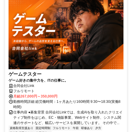
ゲームテスター
ゲーム好きの集中力を、ITの仕事に。
合同会社Link
フルリモート
月給267,000円～350,000円
勤務時間詳細 総労働時間：1ヶ月あたり160時間 9:30〜18:30(実働8
時間)
仕事内容 ●募集背景 合同会社Linkでは、生成AIを取り入れたクリエイ
ティブ制作をはじめ、EC・物販事業、Webサイト制作、システム関
連のサポートなど、幅広いサービスを展開しています。 その中で...
資格取得支援あり
固定時間制
フルリモート
午前
研修あり
夕方