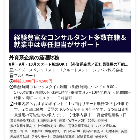
外資系企業の経理財務
8月・9月・10月スタート相談OK！【外資系企業／正社員登用の可能性
大／700万～800万／リモート勤務OK】経理財務
ヘイズ・スペシャリスト・リクルートメント・ジャパン株式会社
フルリモート
時給3,000円～4,500円
勤務時間 フレックスタイム制度 ＜勤務時間について＞ 9:00～
17:00(実働7時間00分 休憩1時間) ※残業月5～10時間程度 ＜勤務開始
時期＞ 即日～ ※スタート日相談可
仕事内容 ＼おすすめポイント／ 1つ目はリモート勤務OKのお仕事で
す。 2つ目は経験、英語スキルを活かせるお仕事です。 3つ目は正社
員登用の可能性大の求人です。 【 仕事内容 】 ・資金管理業務（日...
業界未経験者歓迎
社員登用あり
副業・WワークOK
60代も応募可
資格取得支援あり
社会保険あり
産休・育休取得実績あり
バイク通勤OK
学歴不問
即日勤務OK
職場見学可
平日のみOK
賞与年1回あり
経験不問
英語
未経験者歓迎
フルリモート
交通費全額支給
経験者歓迎
研修あり