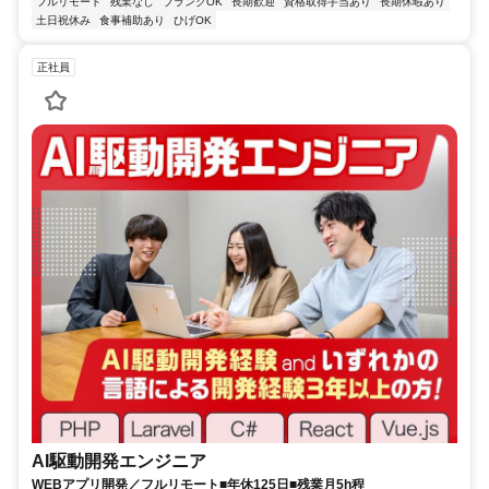
フルリモート
残業なし
ブランクOK
長期歓迎
資格取得手当あり
長期休暇あり
土日祝休み
食事補助あり
ひげOK
正社員
AI駆動開発エンジニア
WEBアプリ開発／フルリモート■年休125日■残業月5h程