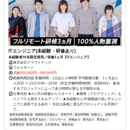
ITエンジニア(未経験・研修あり)
未経験者30名限定採用／研修3ヵ月【ITエンジニア】
株式会社クラウドテック
フルリモート
月給250,000円～500,000円
勤務時間詳細 実働時間：1日あたり8時間 平均勤務日数：1ヶ月あた
り20日 〜 21日 9:00～18:00（所定労働時間8時間、休憩60分） 参加
するプロジェクトによって多少時間が異なる可能性があ...
仕事内容 ★3ヵ月の研修からスタート！ ★開発（プログラミング）も
インフラも両方スキルアップ！ ★未経験から市場価値の高いITエンジ
ニアに成長できる会社！ 当社は多岐に渡るITプロジェクトを手掛け
て...
業界未経験者歓迎
資格取得支援あり
学歴不問
固定時間制
転勤なし
経験不問
未経験者歓迎
住宅手当あり
フルリモート
研修あり
賞与あり
育休あり
交通費支給
駅近5分以内
土日祝休み
服装自由