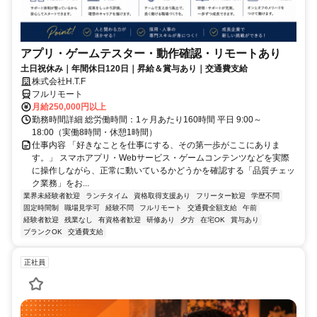
アプリ・ゲームテスター・動作確認・リモートあり
土日祝休み｜年間休日120日｜昇給＆賞与あり｜交通費支給
株式会社H.T.F
フルリモート
月給250,000円以上
勤務時間詳細 総労働時間：1ヶ月あたり160時間 平日 9:00～
18:00（実働8時間・休憩1時間）
仕事内容 「好きなことを仕事にする、その第一歩がここにありま
す。」 スマホアプリ・Webサービス・ゲームコンテンツなどを実際
に操作しながら、正常に動いているかどうかを確認する「品質チェッ
ク業務」をお...
業界未経験者歓迎
ランチタイム
資格取得支援あり
フリーター歓迎
学歴不問
固定時間制
職場見学可
経験不問
フルリモート
交通費全額支給
午前
経験者歓迎
残業なし
有資格者歓迎
研修あり
夕方
在宅OK
賞与あり
ブランクOK
交通費支給
正社員