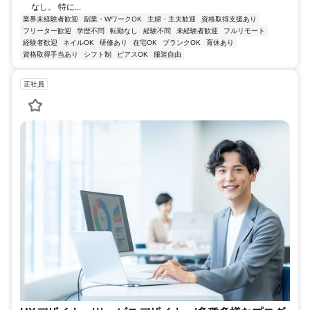
なし。 特に...
業界未経験者歓迎
副業・WワークOK
主婦・主夫歓迎
資格取得支援あり
フリーター歓迎
学歴不問
転勤なし
経験不問
未経験者歓迎
フルリモート
経験者歓迎
ネイルOK
研修あり
在宅OK
ブランクOK
育休あり
資格取得手当あり
シフト制
ピアスOK
服装自由
正社員