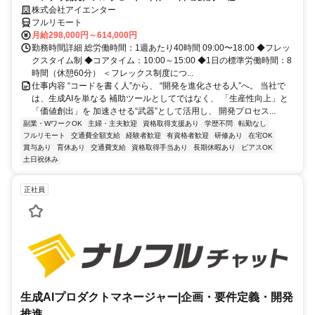
株式会社アイエンター
フルリモート
月給298,000円～614,000円
勤務時間詳細 総労働時間：1週あたり40時間 09:00〜18:00 ◆フレッ
クスタイム制 ◆コアタイム：10:00～15:00 ◆1日の標準労働時間：8
時間（休憩60分） ＜フレックス制度につ...
仕事内容 “コードを書く人”から、 “開発を進化させる人”へ。 当社で
は、生成AIを単なる 補助ツールとしてではなく、 「生産性向上」と
「価値創出」を 加速させる“武器”として活用し、 開発プロセス...
副業・WワークOK
主婦・主夫歓迎
資格取得支援あり
学歴不問
転勤なし
フルリモート
交通費全額支給
経験者歓迎
有資格者歓迎
研修あり
在宅OK
賞与あり
育休あり
交通費支給
資格取得手当あり
長期休暇あり
ピアスOK
土日祝休み
正社員
生成AIプロダクトマネージャー|企画・要件定義・開発
推進