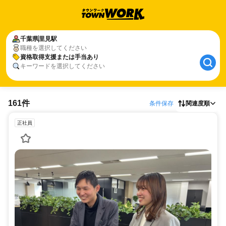
千葉県
里見駅
職種を選択してください
資格取得支援または手当あり
キーワードを選択してください
161件
条件保存
関連度順
正社員