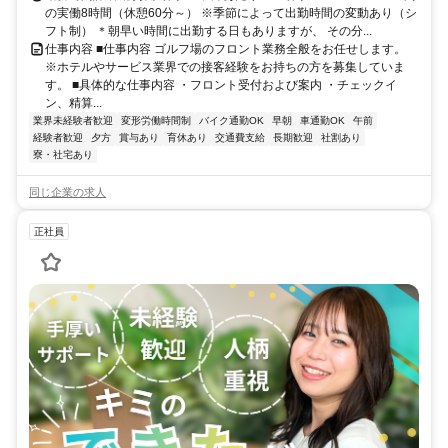
の実働8時間（休憩60分～） ※季節によって出勤時間の変動あり（シ
フト制） ＊朝早い時間に出勤する日もありますが、 その分...
仕事内容 ■仕事内容 ゴルフ場のフロント業務全般をお任せします。
※ホテルやサービス業界での接客経験をお持ちの方を募集していま
す。 ■具体的な仕事内容 ・フロント受付および案内 ・チェックイ
ン、精算...
業界未経験者歓迎
変形労働時間制
バイク通勤OK
早朝
車通勤OK
午前
経験者歓迎
夕方
賞与あり
育休あり
交通費支給
長期歓迎
社割あり
寮・社宅あり
同じ企業の求人
正社員