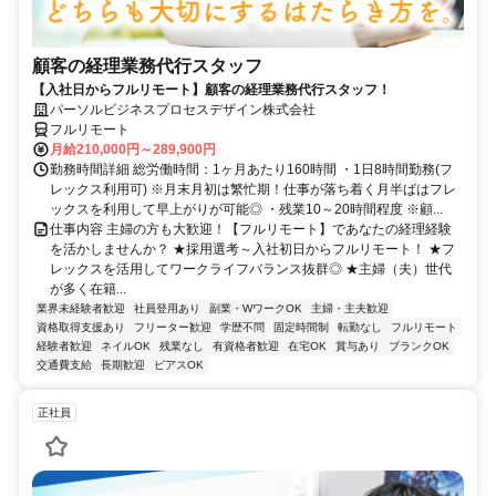
顧客の経理業務代行スタッフ
【入社日からフルリモート】顧客の経理業務代行スタッフ！
パーソルビジネスプロセスデザイン株式会社
フルリモート
月給210,000円～289,900円
勤務時間詳細 総労働時間：1ヶ月あたり160時間 ・1日8時間勤務(フ
レックス利用可) ※月末月初は繁忙期！仕事が落ち着く月半ばはフレ
ックスを利用して早上がりが可能◎ ・残業10～20時間程度 ※顧...
仕事内容 主婦の方も大歓迎！【フルリモート】であなたの経理経験
を活かしませんか？ ★採用選考～入社初日からフルリモート！ ★フ
レックスを活用してワークライフバランス抜群◎ ★主婦（夫）世代
が多く在籍...
業界未経験者歓迎
社員登用あり
副業・WワークOK
主婦・主夫歓迎
資格取得支援あり
フリーター歓迎
学歴不問
固定時間制
転勤なし
フルリモート
経験者歓迎
ネイルOK
残業なし
有資格者歓迎
在宅OK
賞与あり
ブランクOK
交通費支給
長期歓迎
ピアスOK
正社員