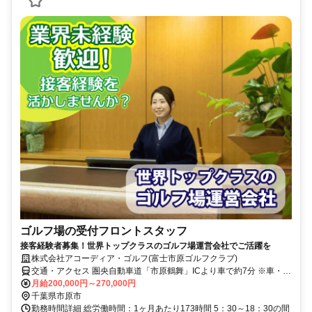
ゴルフ場の受付フロントスタッフ
接客経験者募集！世界トップクラスのゴルフ場運営会社でご活躍を
株式会社アコーディア・ゴルフ(富士市原ゴルフクラブ)
交通・アクセス 圏央自動車道「市原鶴舞」ICより車で約7分 ※車・バ
イク通勤OK！
月給200,000円～270,000円
千葉県市原市
勤務時間詳細 総労働時間：1ヶ月あたり173時間 5：30～18：30の間