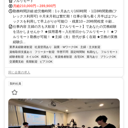
フルリモート
月給210,000円～289,900円
勤務時間詳細 総労働時間：1ヶ月あたり160時間 ・1日8時間勤務(フ
レックス利用可) ※月末月初は繁忙期！仕事が落ち着く月半ばはフレ
ックスを利用して早上がりが可能◎ ・残業10～20時間程度 ※顧...
仕事内容 主婦の方も大歓迎！【フルリモート】であなたの労務経験
を活かしませんか？ ★採用選考～入社初日からフルリモート！ ★フ
ルリモート勤務が可能！ ★主婦（夫）世代が多く在籍 ★労務の実務
経験(1...
業界未経験者歓迎
社員登用あり
副業・WワークOK
主婦・主夫歓迎
資格取得支援あり
フリーター歓迎
学歴不問
固定時間制
転勤なし
フルリモート
経験者歓迎
ネイルOK
残業なし
有資格者歓迎
在宅OK
賞与あり
ブランクOK
交通費支給
長期歓迎
ピアスOK
同じ企業の求人
契約社員