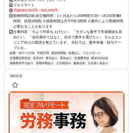
フルリモート
月給480,000円～960,000円
勤務時間詳細 総労働時間：1ヶ月あたり160時間 9:30～18:30(実働8
時間、休憩1時間) ※残業時間は月平均6.5時間 ※案件により勤務時間
が変わることがあります
仕事内容 「今より年収を上げたい」 「モダンな案件で市場価値を高
めたい」 「会社都合ではなく、自分で案件を選びたい」 そんなエン
ジニア向けの環境を整えています。 当社では、案件単価・給与テー
ブルを...
副業・WワークOK
学歴不問
固定時間制
転勤なし
フルリモート
交通費全額支給
在宅OK
賞与あり
育休あり
交通費支給
駅近5分以内
資格取得手当あり
長期休暇あり
土日祝休み
服装自由
入社祝い金あり
契約社員