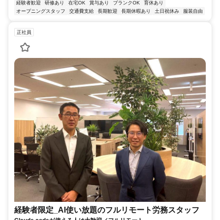
経験者歓迎
研修あり
在宅OK
賞与あり
ブランクOK
育休あり
オープニングスタッフ
交通費支給
長期歓迎
長期休暇あり
土日祝休み
服装自由
正社員
経験者限定_AI使い放題のフルリモート労務スタッフ