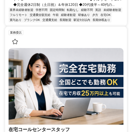
◆完全週休2日制（土日祝）＆年休120日 ◆20代後半～40代の...
業界未経験者歓迎
学歴不問
固定時間制
転勤なし
経験不問
英語
未経験者歓迎
フルリモート
交通費全額支給
午前
経験者歓迎
研修あり
夕方
在宅OK
賞与あり
ブランクOK
交通費支給
長期歓迎
駅近5分以内
長期休暇あり
業務委託
在宅コールセンタースタッフ