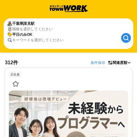
千葉県
里見駅
職種を選択してください
平日のみOK
キーワードを選択してください
312件
条件保存
関連度順
正社員