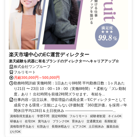
楽天市場中心のEC運営ディレクター
楽天経験を武器に有名ブランドのディレクターへキャリアアップ☆
株式会社ワンプルーフ
フルリモート
月給300,000円～500,000円
勤務時間詳細 実働時間：1日あたり8時間 平均勤務日数：1ヶ月あた
り21日 〜 23日 10：00～19：00（実働8時間） ＊柔軟な「ズレ勤制
度」あり！ 出社時間を前後2時間ズラせます。 有給を...
仕事内容 ✅設立以来、増収増益の成長企業 ✅ECディレクターとして
成長できる環境 ✅主観によらない評価制度「360度評価」を採用 ✅年
間休日平均128日＆土日祝休み ―――――――――――――...
資格取得支援あり
学歴不問
固定時間制
フルリモート
経験者歓迎
ネイルOK
研修あり
在宅OK
賞与あり
ブランクOK
育休あり
交通費支給
長期歓迎
資格取得手当あり
社割あり
長期休暇あり
ピアスOK
土日祝休み
服装自由
ひげOK