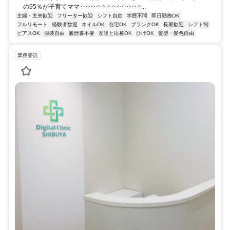
の95％が子育てママ ༶ ༶ ༶ ༶ ༶ ༶ ༶ ༶ ༶ ༶ ༶ ༶...
主婦・主夫歓迎
フリーター歓迎
シフト自由
学歴不問
即日勤務OK
フルリモート
経験者歓迎
ネイルOK
在宅OK
ブランクOK
長期歓迎
シフト制
ピアスOK
服装自由
履歴書不要
友達と応募OK
ひげOK
髪型・髪色自由
業務委託