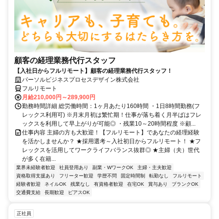
顧客の経理業務代行スタッフ
【入社日からフルリモート】顧客の経理業務代行スタッフ！
パーソルビジネスプロセスデザイン株式会社
フルリモート
月給210,000円～289,900円
勤務時間詳細 総労働時間：1ヶ月あたり160時間 ・1日8時間勤務(フ
レックス利用可) ※月末月初は繁忙期！仕事が落ち着く月半ばはフレ
ックスを利用して早上がりが可能◎ ・残業10～20時間程度 ※顧...
仕事内容 主婦の方も大歓迎！【フルリモート】であなたの経理経験
を活かしませんか？ ★採用選考～入社初日からフルリモート！ ★フ
レックスを活用してワークライフバランス抜群◎ ★主婦（夫）世代
が多く在籍...
業界未経験者歓迎
社員登用あり
副業・WワークOK
主婦・主夫歓迎
資格取得支援あり
フリーター歓迎
学歴不問
固定時間制
転勤なし
フルリモート
経験者歓迎
ネイルOK
残業なし
有資格者歓迎
在宅OK
賞与あり
ブランクOK
交通費支給
長期歓迎
ピアスOK
正社員