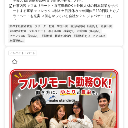
を導入 (出退勤を30分まで前後させることが...
仕事内容 ✨フルリモート・在宅勤務OK ✨外国人材の日本就業をサポ
ートする事業 ✨フレックス制＆土日祝休み ✨年間休日130日以上でプ
ライベートも充実 ＜何をやっている会社か？＞ ジャパゲートは、
「...
業界未経験者歓迎
フリーター歓迎
学歴不問
固定時間制
転勤なし
経験不問
未経験者歓迎
フルリモート
ネイルOK
残業なし
在宅OK
賞与あり
ブランクOK
育休あり
長期歓迎
駅近5分以内
長期休暇あり
ピアスOK
土日祝休み
アルバイト・パート