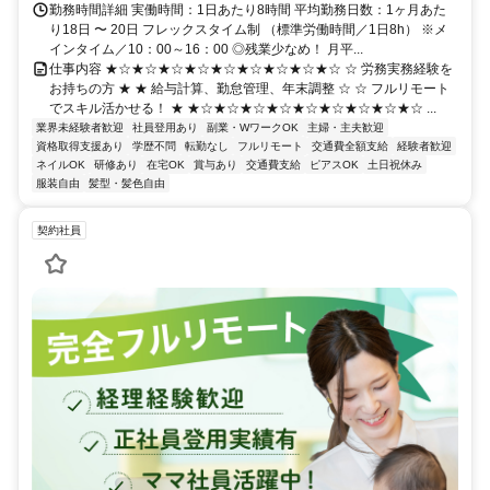
勤務時間詳細 実働時間：1日あたり8時間 平均勤務日数：1ヶ月あた
り18日 〜 20日 フレックスタイム制 （標準労働時間／1日8h） ※メ
インタイム／10：00～16：00 ◎残業少なめ！ 月平...
仕事内容 ★☆★☆★☆★☆★☆★☆★☆★☆★☆ ☆ 労務実務経験を
お持ちの方 ★ ★ 給与計算、勤怠管理、年末調整 ☆ ☆ フルリモート
でスキル活かせる！ ★ ★☆★☆★☆★☆★☆★☆★☆★☆★☆ ...
業界未経験者歓迎
社員登用あり
副業・WワークOK
主婦・主夫歓迎
資格取得支援あり
学歴不問
転勤なし
フルリモート
交通費全額支給
経験者歓迎
ネイルOK
研修あり
在宅OK
賞与あり
交通費支給
ピアスOK
土日祝休み
服装自由
髪型・髪色自由
契約社員