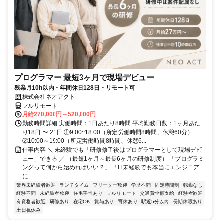
プログラマー 最短3ヶ月で現場デビュー
残業月10h以内・年間休日128日・リモート可
株式会社ネオアクト
フルリモート
月給270,000円～520,000円
勤務時間詳細 実働時間：1日あたり8時間 平均勤務日数：1ヶ月あた
り18日 〜 21日 ①9:00~18:00（所定労働時間8時間、休憩60分）
②10:00～19:00（所定労働時間8時間、休憩6...
仕事内容 ＼ 未経験でも「研修修了後はプログラマーとして現場デビ
ュー」できる ／ （最短1ヶ月～最長6ヶ月の研修制度） 「プログラミ
ングって何から始めればいい？」 「IT未経験でも本当にエンジニア
に...
業界未経験者歓迎
ランチタイム
フリーター歓迎
学歴不問
固定時間制
転勤なし
経験不問
未経験者歓迎
住宅手当あり
フルリモート
交通費全額支給
経験者歓迎
有資格者歓迎
研修あり
在宅OK
賞与あり
育休あり
駅近5分以内
長期休暇あり
土日祝休み