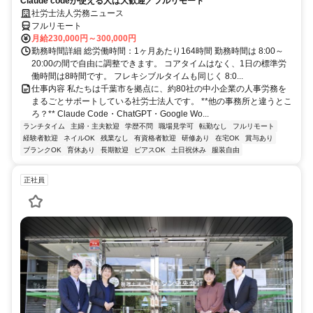
Claude codeが使える人は大歓迎／フルリモート
社労士法人労務ニュース
フルリモート
月給230,000円～300,000円
勤務時間詳細 総労働時間：1ヶ月あたり164時間 勤務時間は 8:00～
20:00の間で自由に調整できます。 コアタイムはなく、1日の標準労
働時間は8時間です。 フレキシブルタイムも同じく 8:0...
仕事内容 私たちは千葉市を拠点に、約80社の中小企業の人事労務を
まるごとサポートしている社労士法人です。 **他の事務所と違うとこ
ろ？** Claude Code・ChatGPT・Google Wo...
ランチタイム
主婦・主夫歓迎
学歴不問
職場見学可
転勤なし
フルリモート
経験者歓迎
ネイルOK
残業なし
有資格者歓迎
研修あり
在宅OK
賞与あり
ブランクOK
育休あり
長期歓迎
ピアスOK
土日祝休み
服装自由
正社員