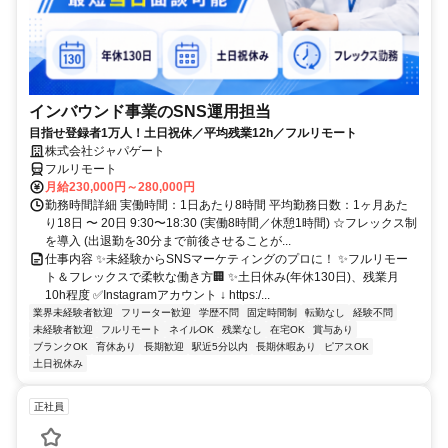
インバウンド事業のSNS運用担当
目指せ登録者1万人！土日祝休／平均残業12h／フルリモート
株式会社ジャパゲート
フルリモート
月給230,000円～280,000円
勤務時間詳細 実働時間：1日あたり8時間 平均勤務日数：1ヶ月あた
り18日 〜 20日 9:30〜18:30 (実働8時間／休憩1時間) ☆フレックス制
を導入 (出退勤を30分まで前後させることが...
仕事内容 ✨未経験からSNSマーケティングのプロに！ ✨フルリモー
ト＆フレックスで柔軟な働き方🏢 ✨土日休み(年休130日)、残業月
10h程度 ✅Instagramアカウント ↓ https:/...
業界未経験者歓迎
フリーター歓迎
学歴不問
固定時間制
転勤なし
経験不問
未経験者歓迎
フルリモート
ネイルOK
残業なし
在宅OK
賞与あり
ブランクOK
育休あり
長期歓迎
駅近5分以内
長期休暇あり
ピアスOK
土日祝休み
正社員