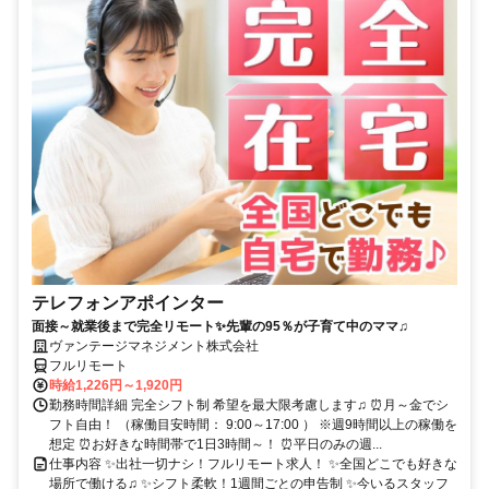
テレフォンアポインター
面接～就業後まで完全リモート✨先輩の95％が子育て中のママ♫
ヴァンテージマネジメント株式会社
フルリモート
時給1,226円～1,920円
勤務時間詳細 完全シフト制 希望を最大限考慮します♫ ⏰月～金でシ
フト自由！ （稼働目安時間： 9:00～17:00 ） ※週9時間以上の稼働を
想定 ⏰お好きな時間帯で1日3時間～！ ⏰平日のみの週...
仕事内容 ✨出社一切ナシ！フルリモート求人！ ✨全国どこでも好きな
場所で働ける♫ ✨シフト柔軟！1週間ごとの申告制 ✨今いるスタッフ