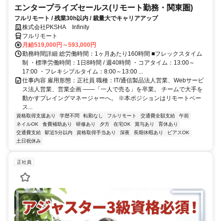
エンタープライズセールス(リモート勤務・関東圏)
フルリモート / 残業30h以内 / 裁量大でキャリアアップ
株式会社PKSHA Infinity
フルリモート
月給519,000円～593,000円
勤務時間詳細 総労働時間：1ヶ月あたり160時間 ■フレックスタイム
制 ・標準労働時間：1日8時間 / 週40時間 ・コアタイム：13:00～
17:00 ・フレキシブルタイム：8:00～13:00 ...
仕事内容 雇用形態：正社員 職種：IT/通信製品法人営業、Webサービ
ス法人営業、営業企画 ――「一人で売る」を卒業。 チームで大手を
動かすプレイングマネージャーへ。 ※本ポジションはリモートベー
ス...
資格取得支援あり
学歴不問
転勤なし
フルリモート
交通費全額支給
午前
ネイルOK
食費補助あり
研修あり
夕方
在宅OK
賞与あり
育休あり
交通費支給
駅近5分以内
資格取得手当あり
深夜
長期休暇あり
ピアスOK
土日祝休み
正社員