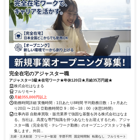
完全在宅のアジャスター職
アジャスター3級★在宅ワーク★年休120日★月給35万円超★
株式会社はなまる
フルリモート
月給355,000円以上
勤務時間詳細 実働時間：1日あたり8時間 平均勤務日数：1ヶ月あた
り20日 〜 21日 ⏰勤務時間⏰ 9：00～18：00（休憩1時間）
仕事内容 自動車買取・販売業界で強固な基盤を誇る株式会社はなま
る。当社は、高度な専門知識を持つあなたをお迎えするため、アジャ
スター職（完全在宅・テレワーク勤務）のオープニングスタッフを募
集します。外回...
主婦・主夫歓迎
フリーター歓迎
学歴不問
固定時間制
転勤なし
フルリモート