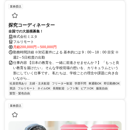
業務委託
探究コーディネーター
全国での大規模募集！
株式会社ミエタ
フルリモート
月給200,000円～500,000円
勤務時間詳細 ※対応案件による 基本的には 9：00～18：00 目安 ※
週2～5日程度の出勤
仕事内容 【日本の教育を、一緒に前進させませんか？】 「もっと良
い教育を届けたい」 そんな学校現場の想いを、カリキュラムという
形にしていく仕事です。 私たちは、学校ごとの理念や課題に向き合
いながら...
社員登用あり
主婦・主夫歓迎
フリーター歓迎
学歴不問
車通勤OK
即日勤務OK
英語
フルリモート
ネイルOK
長期歓迎
シフト制
ピアスOK
服装自由
髪型・髪色自由
業務委託