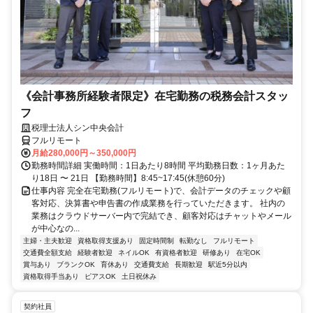
《会計事務所経験者限定》在宅勤務の税務会計スタッ
フ
税理士法人シン中央会計
フルリモート
月給280,000円～350,000円
勤務時間詳細 実働時間：1日あたり8時間 平均勤務日数：1ヶ月あた
り18日 〜 21日 【勤務時間】8:45~17:45(休憩60分)
仕事内容 完全在宅勤務(フルリモート)で、会計データのチェックや顧
客対応、決算書や申告書の作成業務を行っていただきます。 社内の
業務はクラウドサーバー内で完結でき、顧客対応はチャットやメール
が中心なの...
主婦・主夫歓迎
資格取得支援あり
固定時間制
転勤なし
フルリモート
交通費全額支給
経験者歓迎
ネイルOK
有資格者歓迎
研修あり
在宅OK
賞与あり
ブランクOK
育休あり
交通費支給
長期歓迎
駅近5分以内
資格取得手当あり
ピアスOK
土日祝休み
契約社員