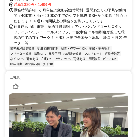
時給1,320円～1,400円
勤務時間詳細 1ヶ月単位の変形労働時間制 1週間あたりの平均労働時
間：40時間 8:45～20:00の中でのシフト勤務 週3日から柔軟に対応い
たします！ ※週12時間以上の勤務をお願いしています ...
仕事内容 雇用形態：契約社員 職種：アウトバウンドコールスタッ
フ、インバウンドコールスタッフ、一般事務 ＊各種制度が整った環
境の中での在宅ワーク！ ＊出社不要で全国から応募可能◎ ＊PCやモ
ニター等...
業界未経験者歓迎
変形労働時間制
副業・WワークOK
主婦・主夫歓迎
フリーター歓迎
転勤なし
経験不問
未経験者歓迎
フルリモート
経験者歓迎
ネイルOK
研修あり
在宅OK
ブランクOK
育休あり
長期歓迎
ピアスOK
服装自由
履歴書不要
ひげOK
正社員