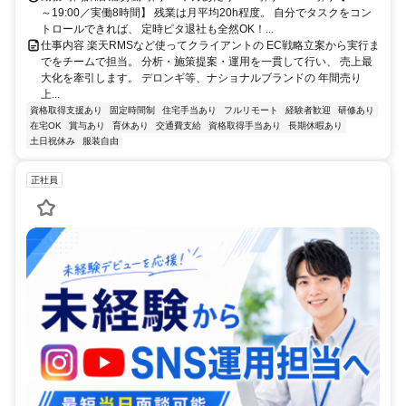
～19:00／実働8時間】 残業は月平均20h程度。 自分でタスクをコン
トロールできれば、 定時ピタ退社も全然OK！...
仕事内容 楽天RMSなど使ってクライアントの EC戦略立案から実行ま
でをチームで担当。 分析・施策提案・運用を一貫して行い、 売上最
大化を牽引します。 デロンギ等、ナショナルブランドの 年間売り
上...
資格取得支援あり
固定時間制
住宅手当あり
フルリモート
経験者歓迎
研修あり
在宅OK
賞与あり
育休あり
交通費支給
資格取得手当あり
長期休暇あり
土日祝休み
服装自由
正社員