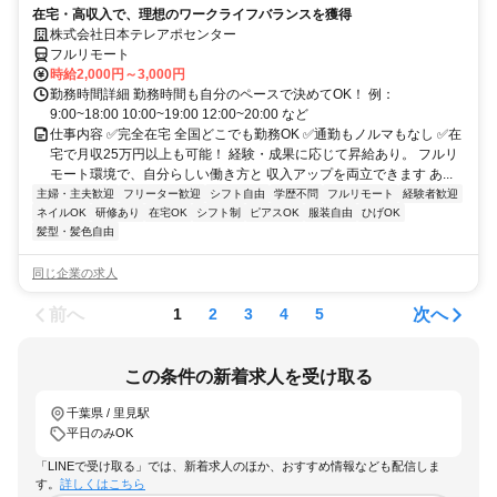
在宅・高収入で、理想のワークライフバランスを獲得
株式会社日本テレアポセンター
フルリモート
時給2,000円～3,000円
勤務時間詳細 勤務時間も自分のペースで決めてOK！ 例：
9:00~18:00 10:00~19:00 12:00~20:00 など
仕事内容 ✅完全在宅 全国どこでも勤務OK ✅通勤もノルマもなし ✅在
宅で月収25万円以上も可能！ 経験・成果に応じて昇給あり。 フルリ
モート環境で、自分らしい働き方と 収入アップを両立できます あ...
主婦・主夫歓迎
フリーター歓迎
シフト自由
学歴不問
フルリモート
経験者歓迎
ネイルOK
研修あり
在宅OK
シフト制
ピアスOK
服装自由
ひげOK
髪型・髪色自由
同じ企業の求人
前へ
次へ
1
2
3
4
5
この条件の新着求人を受け取る
千葉県 / 里見駅
平日のみOK
「LINEで受け取る」では、新着求人のほか、おすすめ情報なども配信しま
す。
詳しくはこちら