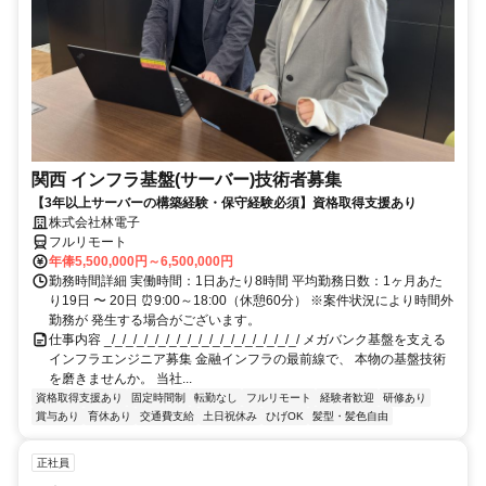
関西 インフラ基盤(サーバー)技術者募集
【3年以上サーバーの構築経験・保守経験必須】資格取得支援あり
株式会社林電子
フルリモート
年俸5,500,000円～6,500,000円
勤務時間詳細 実働時間：1日あたり8時間 平均勤務日数：1ヶ月あた
り19日 〜 20日 ⏰9:00～18:00（休憩60分） ※案件状況により時間外
勤務が 発生する場合がございます。
仕事内容 _/_/_/_/_/_/_/_/_/_/_/_/_/_/_/_/_/_/ メガバンク基盤を支える
インフラエンジニア募集 金融インフラの最前線で、 本物の基盤技術
を磨きませんか。 当社...
資格取得支援あり
固定時間制
転勤なし
フルリモート
経験者歓迎
研修あり
賞与あり
育休あり
交通費支給
土日祝休み
ひげOK
髪型・髪色自由
正社員