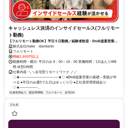
キャッシュレス決済のインサイドセールス(フルリモー
ト勤務)
【フルリモート勤務OK】平日５日勤務／経験者歓迎・BtoB提案営業で
スキルアップ
株式会社make standards
フルリモート
時給1,600円以上
勤務時間・曜日: 平日のみ 9：00～18：00 実働時間：1日あたり8時
間 休憩1時間
仕事内容: ＼＼在宅型リモートワーク ／／
◇★───────────────★◇ ●BtoB提案営業の基礎～実践が学
べる ●平日のみ週5で土日はゆっくり◎ ●正社員登用実績あり
◇★───────...
社員登用あり
固定時間制
フルリモート
在宅OK
正社員