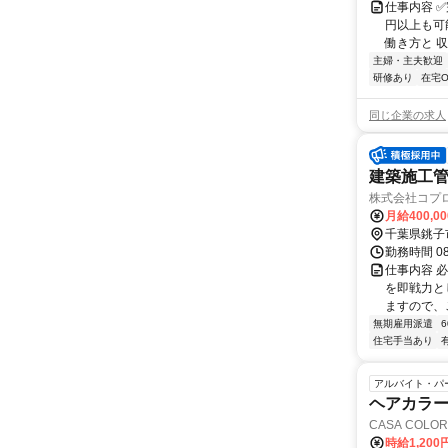
仕事内容 
円以上も可
働き方と 収
主婦・主夫歓迎
研修あり
在宅O
同じ企業の求人
建築施工管
株式会社コプ
月給400,0
千葉県銚子
勤務時間 08
仕事内容 
を即戦力と
ますので、
無期雇用派遣
住宅手当あり
アルバイト・パ
ヘアカラー
CASA COL
時給1,200