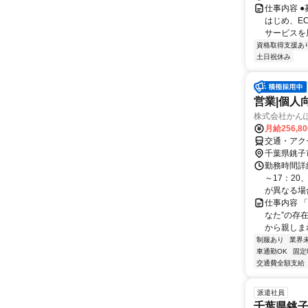
仕事内容 
はじめ、E
サービスを展
資格取得支援あ
土日祝休み
営業|個人
株式会社かんぽ
月給256,8
交通・アク
千葉県銚子
勤務時間詳細
～17：20
が異なる場合
仕事内容 
なた”の存
から親しまれ
制服あり
業界
車通勤OK
固定
交通費全額支給
派遣社員
千葉県銚子