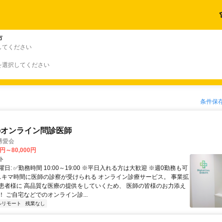
市
してください
を選択してください
条件保
のオンライン問診医師
博愛会
0円～80,000円
ト
日: ✅勤務時間 10:00～19:00 ※平日入れる方は大歓迎 ※週0勤務も可
 スキマ時間に医師の診察が受けられる オンライン診療サービス。 事業拡
患者様に 高品質な医療の提供をしていくため、 医師の皆様のお力添え
 ご自宅などでのオンライン診...
ルリモート
残業なし