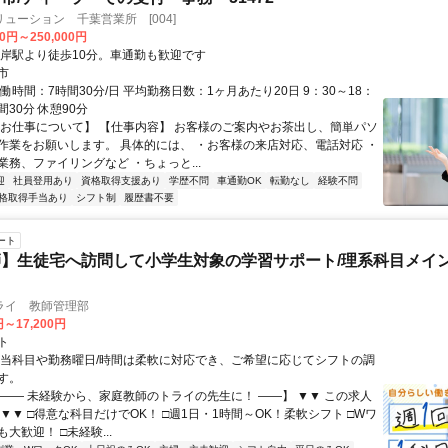
ューション 千葉営業所 [004]
00円～250,000円
松岸駅より徒歩10分。車通勤も歓迎です
市
働時間：7時間30分/日 平均勤務日数：1ヶ月あたり20日 9：30～18：
間30分 休憩90分
【お仕事について】 【仕事内容】 お客様のご案内やお茶出し、簡単パソ
作業をお願いします。 具体的には、 ・お客様の来店対応、電話対応 ・
業務、ファイリングなど ・ちょっと...
迎
社員登用あり
資格取得支援あり
学歴不問
車通勤OK
転勤なし
経験不問
格取得手当あり
シフト制
履歴書不要
ート
】生徒宅へ訪問して小学生対象の学習サポート/理系科目メイン
ライ 教師管理部
円～17,200円
ト
担当科目や勤務曜日/時間は柔軟に対応でき、ご希望に応じてシフトの調
す。
【―― 未経験から、家庭教師のトライの先生に！ ――】 ▼▼ この求人
！ ▼▼ □得意な科目だけでOK！ □週1日・1時間～OK！柔軟シフト □Wワ
大歓迎！ □未経験...