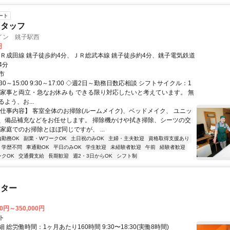
ート
スタッフ
イン 銚子駅西
円
ＪＲ成田線 銚子徒歩約4分、ＪＲ総武本線 銚子徒歩約4分、銚子電気鉄道
4分
市
30～15:00 9:30～17:00 ◇週2日～勤務日数応相談 シフトサイクル：1
や家事と両立・急なお休みも できる限り対応したいと考えています。 無
よう、お...
【仕事内容】 客室全体のお掃除(ルームメイク)、ベッドメイク、 ユニッ
、備品補充などをお任せします。 掃除機かけや拭き掃除、シーツの交
家庭でのお掃除とほぼ同じですが、 ...
内勤務OK
副業・WワークOK
土日祝のみOK
主婦・主夫歓迎
資格取得支援あり
学歴不問
車通勤OK
平日のみOK
学生歓迎
未経験者歓迎
午前
経験者歓迎
ンクOK
交通費支給
長期歓迎
週2・3日からOK
シフト制
スター
00円～350,000円
ト
 総労働時間：1ヶ月あたり160時間 9:30〜18:30(実働8時間)