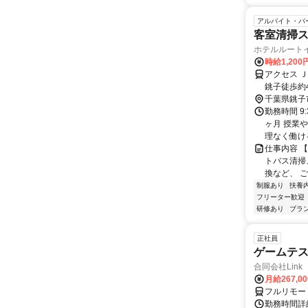
アルバイト・パ
客室清掃
ホテルルート
時給1,200
アクセス 
銚子徒歩約
千葉県銚子
勤務時間 9:
ヶ月 授業
理なく働ける
仕事内容 
トバス清掃
換など、 ご
制服あり
扶養
フリーター歓迎
研修あり
ブラ
正社員
ゲームテ
合同会社Link
月給267,0
フルリモー
勤務時間詳細