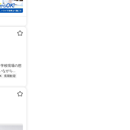
な学校現場の想
がら...
K
長期歓迎