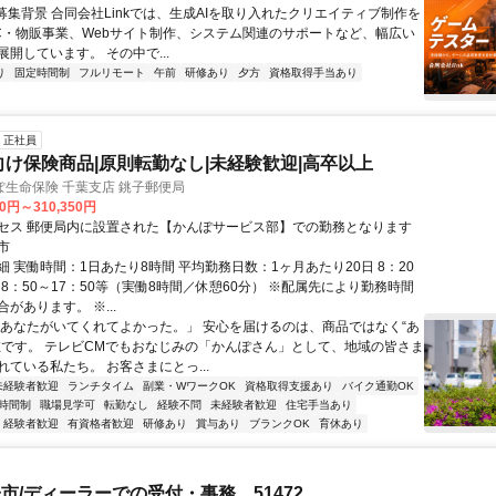
●募集背景 合同会社Linkでは、生成AIを取り入れたクリエイティブ制作を
C・物販事業、Webサイト制作、システム関連のサポートなど、幅広い
開しています。 その中で...
り
固定時間制
フルリモート
午前
研修あり
夕方
資格取得手当あり
正社員
向け保険商品|原則転勤なし|未経験歓迎|高卒以上
生命保険 千葉支店 銚子郵便局
00円～310,350円
セス 郵便局内に設置された【かんぽサービス部】での勤務となります
市
 実働時間：1日あたり8時間 平均勤務日数：1ヶ月あたり20日 8：20
、8：50～17：50等（実働8時間／休憩60分） ※配属先により勤務時間
があります。 ※...
「あなたがいてくれてよかった。」 安心を届けるのは、商品ではなく“あ
在です。 テレビCMでもおなじみの「かんぽさん」として、地域の皆さま
ている私たち。 お客さまにとっ...
未経験者歓迎
ランチタイム
副業・WワークOK
資格取得支援あり
バイク通勤OK
時間制
職場見学可
転勤なし
経験不問
未経験者歓迎
住宅手当あり
経験者歓迎
有資格者歓迎
研修あり
賞与あり
ブランクOK
育休あり
市/ディーラーでの受付・事務 51472