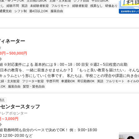
副業・WワークOK
土日祝のみOK
主婦・主夫歓迎
シフト自由
平日のみOK
なし
経験不問
英語
未経験者歓迎
フルリモート
経験者歓迎
残業なし
研修あり
通費支給
シフト制
週4日以上OK
服装自由
ディネーター
タ
00円～500,000円
ト
 ※対応案件による 基本的には 9：00～18：00 目安 ※週2～5日程度の出勤
【日本の教育を、一緒に前進させませんか？】 「もっと良い教育を届けたい」 そん
キュラムという形にしていく仕事です。 私たちは、学校ごとの理念や課題に向き合いな
主婦・主夫歓迎
フリーター歓迎
学歴不問
車通勤OK
即日勤務OK
英語
フルリモート
ネイルO
OK
服装自由
髪型・髪色自由
委託
ルセンタースタッフ
テレアポセンター
円～3,000円
ト
 勤務時間も自分のペースで決めてOK！ 例： 9:00~18:00
00 12:00~20:00 など