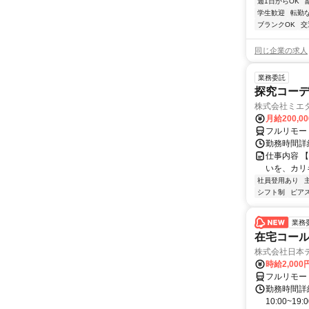
週1日からOK
学生歓迎
転勤
ブランクOK
交
同じ企業の求人
業務委託
探究コー
株式会社ミエ
月給200,0
フルリモー
勤務時間詳細
仕事内容 
いを、カリ
社員登用あり
シフト制
ピアス
業務
在宅コー
株式会社日本
時給2,000
フルリモー
勤務時間詳細
10:00~19: