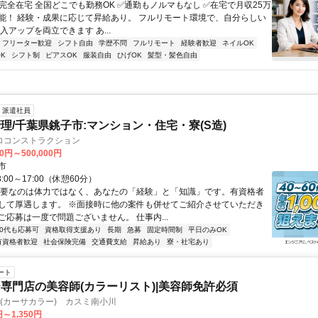
✅完全在宅 全国どこでも勤務OK ✅通勤もノルマもなし ✅在宅で月収25万
能！ 経験・成果に応じて昇給あり。 フルリモート環境で、自分らしい
入アップを両立できます あ...
フリーター歓迎
シフト自由
学歴不問
フルリモート
経験者歓迎
ネイルOK
K
シフト制
ピアスOK
服装自由
ひげOK
髪型・髪色自由
派遣社員
理/千葉県銚子市:マンション・住宅・寮(S造)
ロコンストラクション
00円～500,000円
市
:00～17:00（休憩60分）
必要なのは体力ではなく、あなたの「経験」と「知識」です。有資格者
して厚遇します。 ※面接時に他の案件も併せてご紹介させていただき
ご応募は一度で問題ございません。 仕事内...
60代も応募可
資格取得支援あり
長期
急募
固定時間制
平日のみOK
有資格者歓迎
社会保険完備
交通費支給
昇給あり
寮・社宅あり
ート
専門店の美容師(カラーリスト)|美容師免許必須
OR(カーサカラー) カスミ南小川
円～1,350円