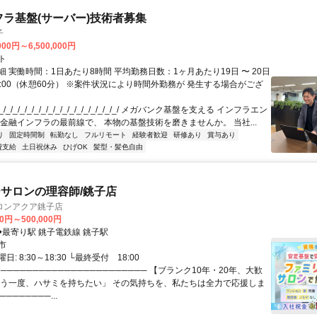
フラ基盤(サーバー)技術者募集
子
000円～6,500,000円
ト
 実働時間：1日あたり8時間 平均勤務日数：1ヶ月あたり19日 〜 20日
18:00（休憩60分） ※案件状況により時間外勤務が 発生する場合がござ
/_/_/_/_/_/_/_/_/_/_/_/_/_/_/_/_/ メガバンク基盤を支える インフラエン
 金融インフラの最前線で、 本物の基盤技術を磨きませんか。 当社...
り
固定時間制
転勤なし
フルリモート
経験者歓迎
研修あり
賞与あり
費支給
土日祝休み
ひげOK
髪型・髪色自由
サロンの理容師/銚子店
ロンアクア銚子店
00円～500,000円
クセス: ◆最寄り駅 銚子電鉄線 銚子駅
市
: 8:30～18:30 └最終受付 18:00
✂─────────────────────── 【ブランク10年・20年、大歓
もう一度、ハサミを持ちたい」 その気持ちを、私たちは全力で応援しま
────────...