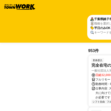
千葉県
銚子
職種を選択
平日のみOK
キーワード
953件
業務委託
完全在宅
一般社団法人
日給32,00
フルリモー
勤務時間・曜
仕事内容:
大に向けて
が必要です！
シフト自由
フ