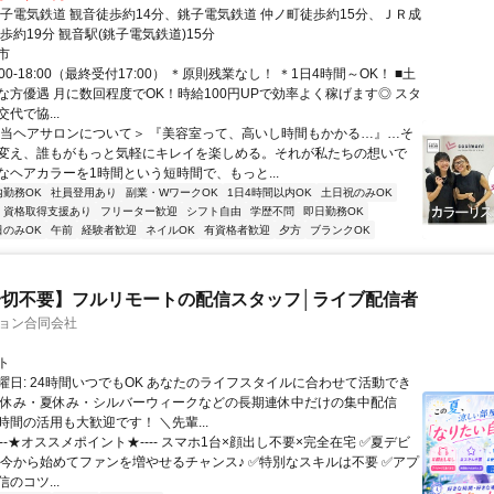
銚子電気鉄道 観音徒歩約14分、銚子電気鉄道 仲ノ町徒歩約15分、ＪＲ成
歩約19分 観音駅(銚子電気鉄道)15分
市
00-18:00（最終受付17:00） ＊原則残業なし！ ＊1日4時間～OK！ ■土
な方優遇 月に数回程度でOK！時給100円UPで効率よく稼げます◎ スタ
代で協...
＜当ヘアサロンについて＞ 『美容室って、高いし時間もかかる…』…そ
変え、誰もがもっと気軽にキレイを楽しめる。それが私たちの想いで
なヘアカラーを1時間という短時間で、もっと...
内勤務OK
社員登用あり
副業・WワークOK
1日4時間以内OK
土日祝のみOK
資格取得支援あり
フリーター歓迎
シフト自由
学歴不問
即日勤務OK
日のみOK
午前
経験者歓迎
ネイルOK
有資格者歓迎
夕方
ブランクOK
切不要】フルリモートの配信スタッフ│ライブ配信者
ション合同会社
ト
曜日: 24時間いつでもOK あなたのライフスタイルに合わせて活動でき
盆休み・夏休み・シルバーウィークなどの長期連休中だけの集中配信
間の活用も大歓迎です！ ＼先輩...
----★オススメポイント★---- スマホ1台×顔出し不要×完全在宅 ✅️夏デビ
 今から始めてファンを増やせるチャンス♪ ✅️特別なスキルは不要 ✅️アプ
のコツ...