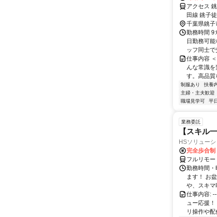
アクセス 
田線 銚子徒
千葉県銚子
勤務時間 9:
日勤務可能
ッフ同士で交
仕事内容 
んな常識を
す。高品質
制服あり
扶養
主婦・主夫歓迎
職場見学可
平
業務委託
【スキル一
HSソリュー
完全歩合制
フルリモー
勤務時間・
ます！ お
や、スキマ時
仕事内容: 
ュー応援！
リ操作や配信