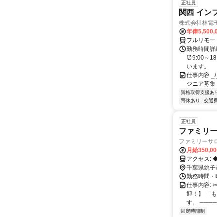
正社員
関西 イン
株式会社林電
年俸5,500,
フルリモー
勤務時間詳細
⏰9:00～
います。
仕事内容 _/_
ジニア募集
資格取得支援あ
育休あり
交通
正社員
ファミリー
ファミリーサ
月給350,0
ア
千葉県銚子
勤務時間・曜日
仕事内容: 
迎！】 「
す。 ────
固定時間制