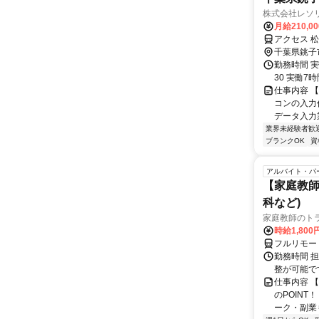
株式会社レソリ
月給210,0
アクセス 
千葉県銚子
勤務時間 実
30 実働7時
仕事内容 
コンの入力
データ入力
業界未経験者歓
ブランクOK
資
アルバイト・パ
【家庭教師
科など)
家庭教師のト
時給1,800
フルリモー
勤務時間 
整が可能で
仕事内容 
のPOINT
ーク・副業も