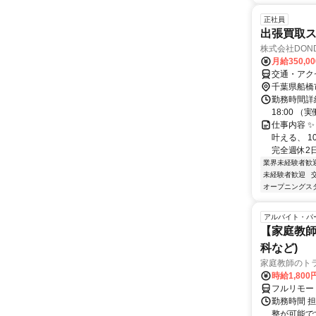
正社員
出張買取
株式会社DON
月給350,0
交通・アク
千葉県船橋
勤務時間詳細
18:00 
仕事内容 
叶える、 
完全週休2日
業界未経験者歓
未経験者歓迎
オープニングス
アルバイト・パ
【家庭教師
科など)
家庭教師のト
時給1,800
フルリモー
勤務時間 
整が可能で