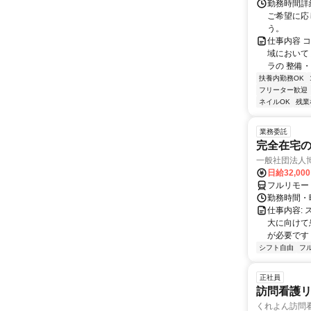
勤務時間詳細
ご希望に応
う。
仕事内容 
域において
ラの 整備・
扶養内勤務OK
フリーター歓迎
ネイルOK
残業
業務委託
完全在宅
一般社団法人
日給32,00
フルリモー
勤務時間・曜
仕事内容:
大に向けて
が必要です！
シフト自由
フ
正社員
訪問看護
くれよん訪問