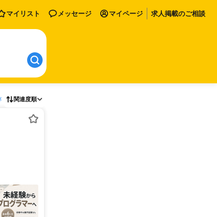
マイリスト
メッセージ
マイページ
求人掲載のご相談
存
関連度順