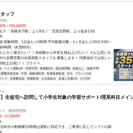
スタッフ
DON
00円～700,000円
セス 「高根木戸駅」より8分／「北習志野駅」より徒歩13分
市
 実働時間：1日あたり8時間 平均勤務日数：1ヶ月あたり20日 9:00～
（実働8時間・休憩60分）
✨とにかく稼ぎたい！ ✨未経験から年収を跳ね上げたい！ そんな思いを
100％反響営業の出張買取スタッフを 募集します！ 同業他社では珍しい
制(土日祝)！！ プライベ...
迎
バイク通勤OK
学歴不問
車通勤OK
固定時間制
転勤なし
経験不問
交通費全額支給
午前
経験者歓迎
有資格者歓迎
夕方
ブランクOK
タッフ
交通費支給
長期歓迎
土日祝休み
友達と応募OK
ひげOK
ート
】生徒宅へ訪問して小学生対象の学習サポート/理系科目メイン
ライ 教師管理部
円～17,200円
ト
担当科目や勤務曜日/時間は柔軟に対応でき、ご希望に応じてシフトの調
す。