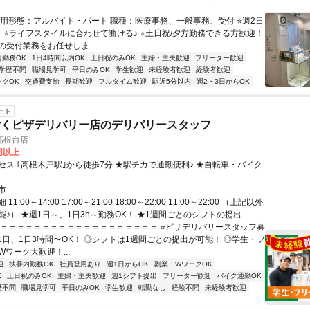
雇用形態：アルバイト・パート 職種：医療事務、一般事務、受付 ⭐週2日
！ ⭐ライフスタイルに合わせて働ける♪ ⭐土日祝/夕方勤務できる方歓迎！
の受付業務をお任せしま...
内勤務OK
1日4時間以内OK
土日祝のみOK
主婦・主夫歓迎
フリーター歓迎
学歴不問
職場見学可
平日のみOK
学生歓迎
未経験者歓迎
経験者歓迎
ンクOK
交通費支給
長期歓迎
フルタイム歓迎
駅近5分以内
週2・3日からOK
ート
付くピザデリバリー店のデリバリースタッフ
高根台店
0円以上
セス ｢高根木戸駅｣から徒歩7分 ★駅チカで通勤便利♪ ★自転車・バイク
市
1:00～14:00 17:00～21:00 18:00～22:00 11:00～22:00 （上記以外
♪） ★週1日～、1日3h～勤務OK！ ★1週間ごとのシフトの提出...
＝＝＝＝＝＝＝＝＝＝＝＝＝＝＝＝＝＝＝＝ ⭐ピザデリバリースタッフ募
週1日、1日3時間〜OK！ ◎シフトは1週間ごとの提出が可能！ ◎学生・フ
ワーク大歓迎！...
迎
扶養内勤務OK
社員登用あり
週1日からOK
副業・WワークOK
K
土日祝のみOK
主婦・主夫歓迎
週1シフト提出
フリーター歓迎
バイク通勤OK
歴不問
職場見学可
平日のみOK
学生歓迎
転勤なし
経験不問
未経験者歓迎