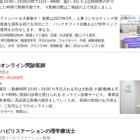
 10:00～19:00の間で1日3～4時間、週2～3日 ※上記時間帯の中で、
じた時間で勤務可能です。 ※勤務日数はご相談の上で決定しましょ
コアメンバーを大募集中！ 創業は2023年5月。 人事コンサルティング領
 急速な成長を続ける当社にて、 バックオフィス全般および対外インフ
運用をお任せします。 単なる...
1日4時間以内OK
隔週シフト提出
主婦・主夫歓迎
週1シフト提出
即日勤務OK
職場見学可
平日のみOK
フルリモート
午前
経験者歓迎
なし
夕方
在宅OK
ブランクOK
長期歓迎
週2・3日からOK
シフト制
のオンライン問診医師
博愛会
0円～80,000円
ト
日: ✅勤務時間 10:00～19:00 ※平日入れる方は大歓迎 ※週0勤務も可
 スキマ時間に医師の診察が受けられる オンライン診療サービス。 事業拡
患者様に 高品質な医療の提供をしていくため、 医師の皆様のお力添え
 ご自宅などでのオンライン診...
ルリモート
残業なし
リハビリステーションの理学療法士
看護リハビリステーション船橋