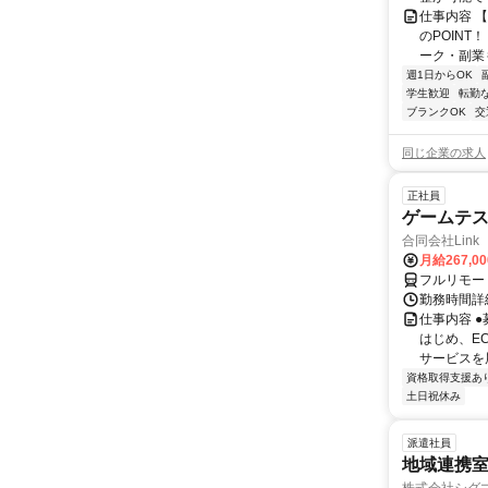
仕事内容 
のPOINT
ーク・副業も
週1日からOK
学生歓迎
転勤
ブランクOK
交
同じ企業の求人
正社員
ゲームテ
合同会社Link
月給267,0
フルリモー
勤務時間詳細
仕事内容 
はじめ、E
サービスを展
資格取得支援あ
土日祝休み
派遣社員
地域連携