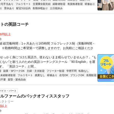
住宅手当あり
フルリモート
交通費全額支給
経験者歓迎
有資格者歓迎
研修あり
り
育休あり
駅近5分以内
長期休暇あり
土日祝休み
ートの英語コーチ
00円以上
ト
細 総労働時間：1ヶ月あたり165時間 フルフレックス制（実働8時間・
） ※勤務時間はご希望第一で調整しますので、お気軽にご相談くださ
「せっかく身につけた英語力、使わないまま眠らせていませんか？」 “も
ない”と願う人のための英語コーチングスクール 「90 English」を運
。 「英語コーチ」と聞...
迎
副業・WワークOK
主婦・主夫歓迎
フリーター歓迎
学歴不問
転勤なし
未経験者歓迎
フルリモート
残業なし
研修あり
在宅OK
ブランクOK
長期歓迎
書不要
髪型・髪色自由
バイト・パート
サルファームのバックオフィススタッフ
ェクトリー
0円以上
ト