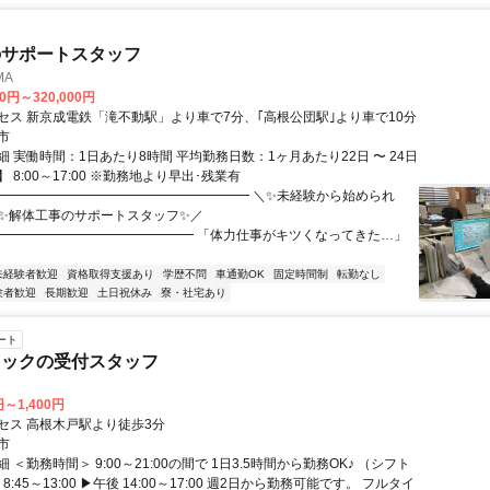
のサポートスタッフ
MA
00円～320,000円
セス 新京成電鉄「滝不動駅」より車で7分、｢高根公団駅｣より車で10分
市
 実働時間：1日あたり8時間 平均勤務日数：1ヶ月あたり22日 〜 24日
 8:00～17:00 ※勤務地より早出･残業有
━━━━━━━━━━━━━━━━━━━━ ＼✨未経験から始められ
＼✨解体工事のサポートスタッフ✨／
━━━━━━━━━━━━━━━ 「体力仕事がキツくなってきた…」
未経験者歓迎
資格取得支援あり
学歴不問
車通勤OK
固定時間制
転勤なし
験者歓迎
長期歓迎
土日祝休み
寮・社宅あり
ート
ニックの受付スタッフ
円～1,400円
セス 高根木戸駅より徒歩3分
市
 ＜勤務時間＞ 9:00～21:00の間で 1日3.5時間から勤務OK♪ （シフト
8:45～13:00 ▶午後 14:00～17:00 週2日から勤務可能です。 フルタイ