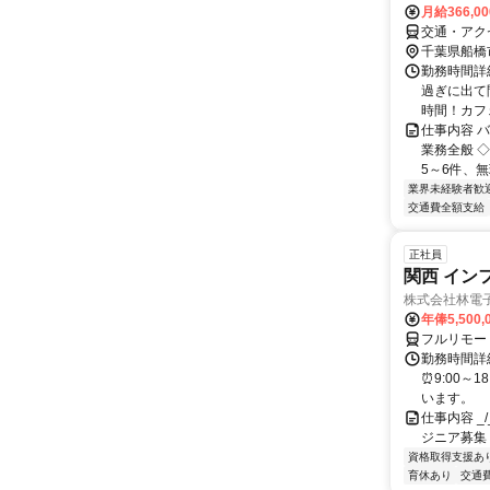
月給366,0
交通・アク
千葉県船橋
勤務時間詳細
過ぎに出て
時間！カフェ
仕事内容 
業務全般 
5～6件、無
業界未経験者歓
交通費全額支給
正社員
関西 イン
株式会社林電
年俸5,500,
フルリモー
勤務時間詳細
⏰9:00～
います。
仕事内容 _/_
ジニア募集
資格取得支援あ
育休あり
交通