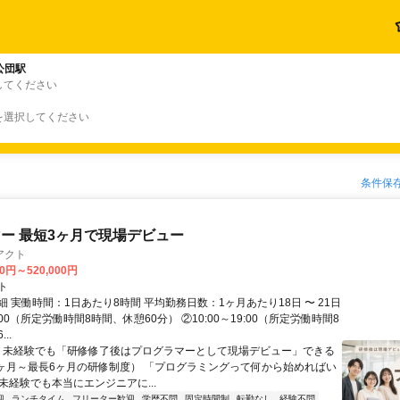
公団駅
してください
を選択してください
条件保
ー 最短3ヶ月で現場デビュー
アクト
00円～520,000円
ト
 実働時間：1日あたり8時間 平均勤務日数：1ヶ月あたり18日 〜 21日
18:00（所定労働時間8時間、休憩60分） ②10:00～19:00（所定労働時間8
..
＼ 未経験でも「研修修了後はプログラマーとして現場デビュー」できる
1ヶ月～最長6ヶ月の研修制度） 「プログラミングって何から始めればい
T未経験でも本当にエンジニアに...
迎
ランチタイム
フリーター歓迎
学歴不問
固定時間制
転勤なし
経験不問