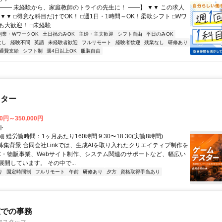
【―― 未経験から、家庭教師のトライの先生に！ ――】 ▼▼ この求人
！ ▼▼ □得意な科目だけでOK！ □週1日・1時間～OK！柔軟シフト □Wワ
大歓迎！ □未経験...
副業・WワークOK
土日祝のみOK
主婦・主夫歓迎
シフト自由
平日のみOK
なし
経験不問
英語
未経験者歓迎
フルリモート
経験者歓迎
残業なし
研修あり
通費支給
シフト制
週4日以上OK
服装自由
スター
00円～350,000円
ト
 総労働時間：1ヶ月あたり160時間 9:30〜18:30(実働8時間)
●募集背景 合同会社Linkでは、生成AIを取り入れたクリエイティブ制作を
C・物販事業、Webサイト制作、システム関連のサポートなど、幅広い
開しています。 その中で...
り
固定時間制
フルリモート
午前
研修あり
夕方
資格取得手当あり
室での事務