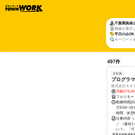
千葉県
高根
職種を選択
平日のみOK
キーワード
497件
正社員
プログラマ
株式会社ネオ
月給270,0
フルリモー
勤務時間詳細
①9:00~
時間、休憩6.
仕事内容 
／ （最短
い？」 「I
業界未経験者歓