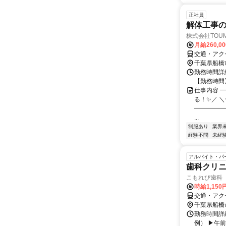
正社員
解体工事
株式会社TOU
月給260,0
交通・アク
千葉県船橋
勤務時間詳細
【勤務時間】
仕事内容 
る！✨／ 
━━━━━
...
制服あり
業界
経験不問
未経
アルバイト・パ
歯科クリ
こもれび歯科
時給1,150
交通・アク
千葉県船橋
勤務時間詳細
例） ▶午前 