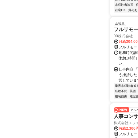
未経験者歓迎
在宅OK
賞与あ
正社員
フルリモ
90株式会社
月給304,0
フルリモー
勤務時間詳
休憩1時間
い。
仕事内容 
う挫折したく
営しています
業界未経験者歓
経験不問
英語
服装自由
履歴
アル
人事コン
株式会社エフ
時給2,30
フルリモー