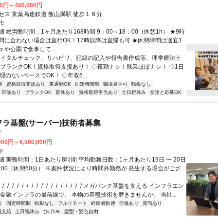
00円～466,000円
セス 京葉高速鉄道 飯山満駅 徒歩１８分
市
 総労働時間：1ヶ月あたり168時間 9：00～18：00（休憩1h） ★9時
間に合わない場合は直行OK！17時以降は直帰も可 ★休憩時間は適宜1
や公園で食事して...
バイタルチェック、リハビリ、記録の記入や報告書作成等、理学療法士
◇ブランクOK！資格取得支援あり！ ◇夜勤ナシ！残業ほぼナシ！ ◇1日
理のないペースでOK！ ◇年収6...
迎
資格取得支援あり
車通勤OK
固定時間制
職場見学可
転勤なし
研修あり
ブランクOK
育休あり
資格取得手当あり
土日祝休み
友達と応募OK
フラ基盤(サーバー)技術者募集
子
000円～6,500,000円
ト
 実働時間：1日あたり8時間 平均勤務日数：1ヶ月あたり19日 〜 20日
18:00（休憩60分） ※案件状況により時間外勤務が 発生する場合がござ
/_/_/_/_/_/_/_/_/_/_/_/_/_/_/_/_/ メガバンク基盤を支える インフラエン
 金融インフラの最前線で、 本物の基盤技術を磨きませんか。 当社...
り
固定時間制
転勤なし
フルリモート
経験者歓迎
研修あり
賞与あり
費支給
土日祝休み
ひげOK
髪型・髪色自由