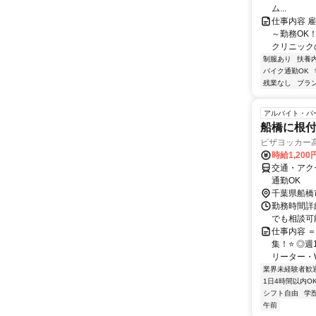
ム...
仕事内容 
～勤務OK
クリニック
制服あり
扶養
バイク通勤OK
残業なし
ブラ
アルバイト・パ
船橋に根
ピザヨッカー
時給1,20
交通・アク
通勤OK
千葉県船橋
勤務時間詳細 1
でも相談可能
仕事内容 
集！⭐ ◎
リーター・W
業界未経験者歓
1日4時間以内O
シフト自由
学
午前