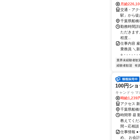
月給226,1
交通・アク
駅」から徒歩
千葉県船橋
勤務時間詳
ただきます。 
程度...
仕事内容 
乗務員 ＼
⭐・-・-・-
業界未経験者歓
経験者歓迎
有
100円シ
キャンドゥ 
時給1,239
アクセス 
千葉県船橋
時間帯 昼 
教えてくだ
間～応相談
仕事情報 
め、 お会