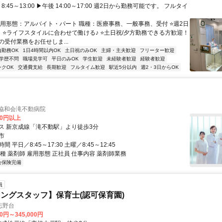
8:45～13:00 ▶午後 14:00～17:00 週2日から勤務可能です。 フルタイ
雇用形態：アルバイト・パート 職種：医療事務、一般事務、受付 ⭐週2日
！ ⭐ライフスタイルに合わせて働ける♪ ⭐土日祝/夕方勤務できる方歓迎！
の受付業務をお任せしま...
内勤務OK
1日4時間以内OK
土日祝のみOK
主婦・主夫歓迎
フリーター歓迎
学歴不問
職場見学可
平日のみOK
学生歓迎
未経験者歓迎
経験者歓迎
ンクOK
交通費支給
長期歓迎
フルタイム歓迎
駅近5分以内
週2・3日からOK
 協和会滝不動病院
00円以上
ス 新京成線「滝不動駅」より徒歩3分
市
 平日／8:45～17:30 土曜／8:45～12:45
種 薬剤師 雇用形態 正社員 仕事内容 薬剤師業務
会保険完備
員
ングスタッフ】保育士(認可保育園)
志野台
30円～345,000円