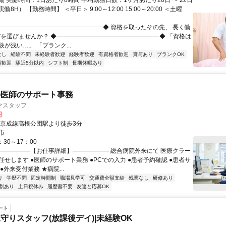
 実働時間：1日あたり8時間 平均勤務日数：1ヶ月あたり20日 〜 22日
8H） 【勤務時間】 ＜平日＞ 9:00～12:00 15:00～20:00 ＜土曜
◆━━━━━━━━━━━━━━━━━◆ 資格を取ったその先、 長く働
"を選びませんか？ ◆━━━━━━━━━━━━━━━━━◆ 「資格は
が浅い…」 「ブランク...
なし
経験不問
未経験者歓迎
経験者歓迎
有資格者歓迎
賞与あり
ブランクOK
期歓迎
駅近5分以内
シフト制
長期休暇あり
の医師のサポート事務
マスタッフ
円
新京成線高根公団駅より徒歩3分
市
：30～17：00
――――――【お仕事詳細】―――――― 総合病院外来にて 医療クラー
せします ●医師のサポート業務 ●PCでの入力 ●患者予約確認 ●患者サ
●外来受付業務 ★病院...
り
学歴不問
固定時間制
職場見学可
交通費全額支給
残業なし
研修あり
割あり
土日祝休み
履歴書不要
友達と応募OK
ート
守りスタッフ(放課後デイ)|未経験OK