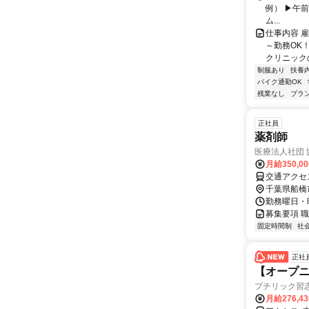
例） ▶午前 
ム...
仕事内容 
～勤務OK
クリニック
制服あり
扶養
バイク通勤OK
残業なし
ブラ
正社員
薬剤師
医療法人社団
月給350,0
交通アクセ
千葉県船橋
勤務曜日・時間
募集要項 職
固定時間制
社
正社
【オープニ
プチリック習
月給276,4