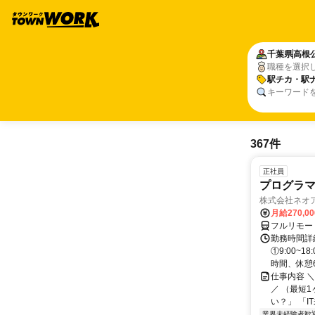
千葉県
高根
職種を選択
駅チカ・駅
キーワード
367件
正社員
プログラマ
株式会社ネオ
月給270,0
フルリモー
勤務時間詳細
①9:00~
時間、休憩6.
仕事内容 
／ （最短
い？」 「I
業界未経験者歓