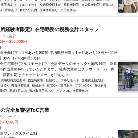
住宅手当あり
フルリモート
交通費全額支給
経験者歓迎
有資格者歓迎
研修あり
り
育休あり
駅近5分以内
長期休暇あり
土日祝休み
務所経験者限定》在宅勤務の税務会計スタッフ
ン中央会計
00円～350,000円
ト
 実働時間：1日あたり8時間 平均勤務日数：1ヶ月あたり18日 〜 21日
:45~17:45(休憩60分)
完全在宅勤務(フルリモート)で、会計データのチェックや顧客対応、決算
の作成業務を行っていただきます。 社内の業務はクラウドサーバー内
、顧客対応はチャットやメールが中心なの...
資格取得支援あり
固定時間制
転勤なし
フルリモート
交通費全額支給
イルOK
有資格者歓迎
研修あり
在宅OK
賞与あり
ブランクOK
育休あり
期歓迎
駅近5分以内
資格取得手当あり
ピアスOK
土日祝休み
ルの完全反響型ToC営業
プグレード
円～3,500円
ト
細 フレックスタイム制