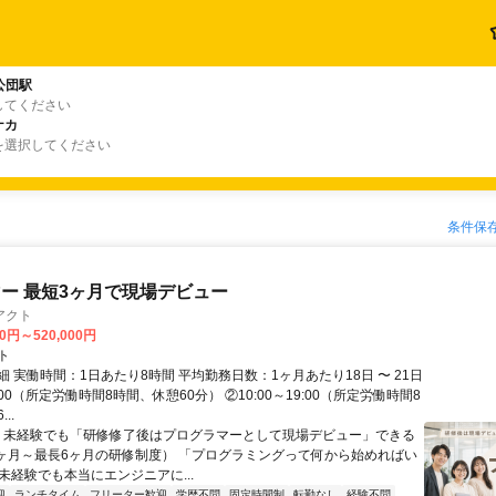
公団駅
してください
ナカ
を選択してください
条件保
ー 最短3ヶ月で現場デビュー
アクト
00円～520,000円
ト
 実働時間：1日あたり8時間 平均勤務日数：1ヶ月あたり18日 〜 21日
18:00（所定労働時間8時間、休憩60分） ②10:00～19:00（所定労働時間8
..
＼ 未経験でも「研修修了後はプログラマーとして現場デビュー」できる
1ヶ月～最長6ヶ月の研修制度） 「プログラミングって何から始めればい
T未経験でも本当にエンジニアに...
迎
ランチタイム
フリーター歓迎
学歴不問
固定時間制
転勤なし
経験不問