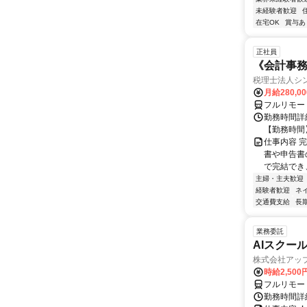
未経験者歓迎
在宅OK
賞与あ
正社員
《会計事
税理士法人シ
月給280,0
フルリモー
勤務時間詳細
【勤務時間】8
仕事内容 
書や申告書
で完結でき
主婦・主夫歓迎
経験者歓迎
ネ
交通費支給
長
業務委託
AIスクー
株式会社アッ
時給2,500
フルリモー
勤務時間詳