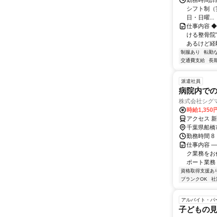
勤務時間詳細
シフト制（実働
日・日曜...
仕事内容 
ける整骨院
あるけど経験
制服あり
転勤
交通費支給
長
派遣社員
病院内で
株式会社シグ
時給1,350
アクセス 
千葉県船橋
勤務時間 8
仕事内容 
ク業務をお任
ポート業務 
資格取得支援あ
ブランクOK
社
アルバイト・パ
子どもの見