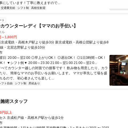
事にしています！丁寧に教えますので...
交通費支給
シフト制
高校生歓迎
ート
のカウンターレディ【ママのお手伝い】
ウル
円～1,800円
速線・北習志野駅より徒歩10分
市
日: 20:00～翌2:00 ◎早上がりOK！ ◎遅出OK！ ◎1日3時間～OK！
 ▼シフト例▼ 20:00～23:30 21:00～翌1:00 21:00～翌2:0...
 すべてカウンター越しの対面での接客です！ 飲み物を用意したり、カラ
たり、 簡単なママのお手伝いをお願いします。 ママが率先して場を盛
るので、 初心者さんでも楽しく...
シフト自由
シフト制
昇給あり
の施術スタッフ
00円以上
セス 京成松戸線・高根木戸駅から徒歩1分
市