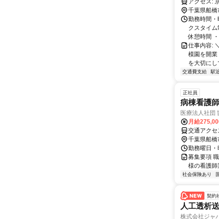
ア
千葉県船橋
勤務時間・曜
クスタイム
休憩時間 ・
仕事内容:
模園を開業
を大切にして
交通費支給
駅
正社員
病棟看護
医療法人社団
月給275,0
交通アクセ
千葉県船橋
勤務曜日・時間
募集要項 職
様の看護師
社会保険あり
契約
人工透析送迎
株式会社ジャ