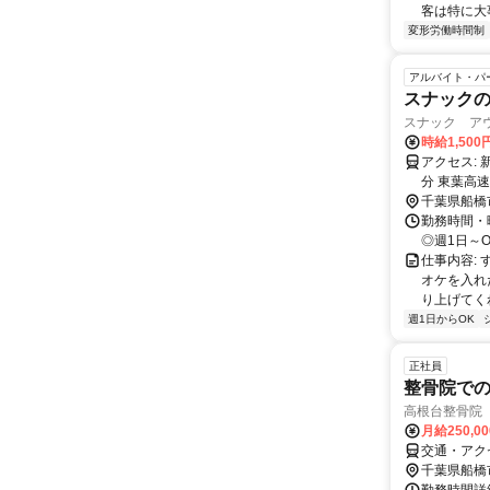
客は特に大
変形労働時間制
アルバイト・パ
スナック
スナック ア
時給1,500
アクセス: 新京成電鉄・高根木戸駅より徒歩3分 新京成電鉄・高根公団駅より徒歩8
分 東葉高
千葉県船橋
勤務時間・曜
◎週1日～OK！
仕事内容:
オケを入れ
り上げてくれ
週1日からOK
正社員
整骨院で
高根台整骨院
月給250,0
交通・アク
千葉県船橋