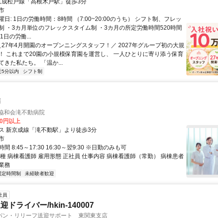
クセス: 京成松戸線「高根木戸駅」徒歩3分
市
日: 1日の労働時間：8時間 （7:00~20:00のうち） シフト制、フレッ
制 ・3カ月単位のフレックスタイム制 ・3カ月の所定労働時間520時間
1日の労働...
 ＼27年4月開園のオープンニングスタッフ！／ 2027年グループ初の大規
！ これまで20園の小規模保育園を運営し、 一人ひとりに寄り添う保育
きた私たち。 「温か...
近5分以内
シフト制
師
 協和会滝不動病院
00円以上
ス 新京成線「滝不動駅」より徒歩3分
市
 8:45～17:30 16:30～翌9:30 ※日勤のみも可
種 病棟看護師 雇用形態 正社員 仕事内容 病棟看護師（常勤） 病棟患者
業務
固定時間制
未経験者歓迎
社員
ドライバー/hkin-140007
パン・リリーフ送迎サポート 東関東支店