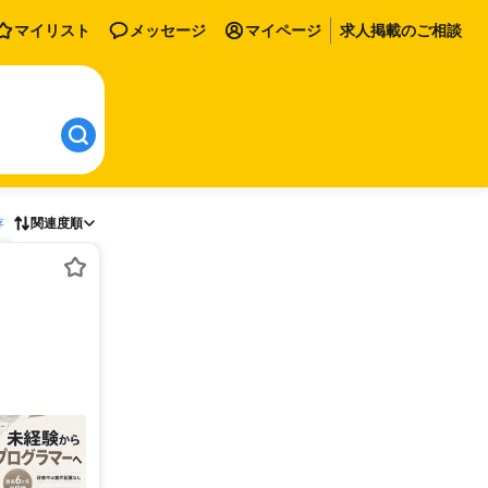
マイリスト
メッセージ
マイページ
求人掲載のご相談
存
関連度順