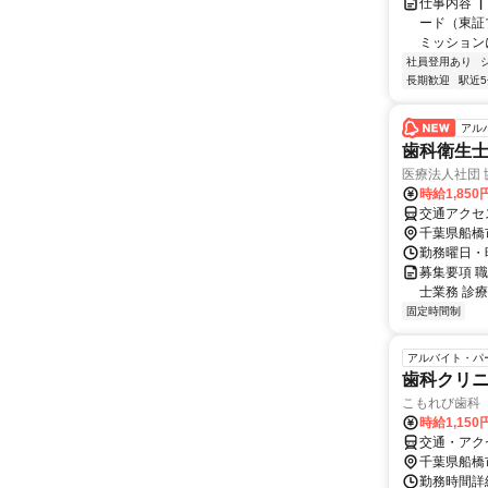
仕事内容 
ード（東証
ミッションに
社員登用あり
長期歓迎
駅近
アル
歯科衛生
医療法人社団
時給1,85
交通アクセ
千葉県船橋
勤務曜日・時
募集要項 
士業務 診
固定時間制
アルバイト・パ
歯科クリ
こもれび歯科
時給1,150
交通・アク
千葉県船橋
勤務時間詳細