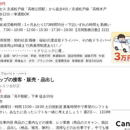
00円
セス 京成松戸線「高根公団駅」から徒歩4分／京成松戸線「高根木戸
12分 ✅車通勤OK
市
細 総労働時間：1ヶ月あたり173時間55分 ✅下記いずれの時間も 勤務い
7:00～10:00・12:00～15:30・17:30～19:00 【月間勤務日数】22日
雇用形態：契約社員 職種：福祉/介護送迎ドライバー、その他ドライバー/
新規採用は69歳まで(再雇用制度あり)！／
・-・-・-・-・-・-・-・⭐ クリニックに通...
迎
副業・WワークOK
早朝
学歴不問
車通勤OK
固定時間制
経験不問
午前
資格者歓迎
研修あり
夕方
ブランクOK
交通費支給
長期歓迎
駅近5分以内
アルバイト・パート
ョップの接客・販売・品出し
マルエツ金杉店
円
新京成線「滝不動駅」下車 徒歩10分
市
勤務曜日・時間 13:00～18:00 土日祝歓迎 募集時間中で希望のシフトを
さい。あなたに合ったシフトを一緒に考えましょう！ 週2日～、1日3時
● 仕事内容 商品のご案内などの接客、レジ業務（商品のスキャン、袋詰
計）、品出し（検品、補充、陳列）、清掃などのお仕事です 。中でも接