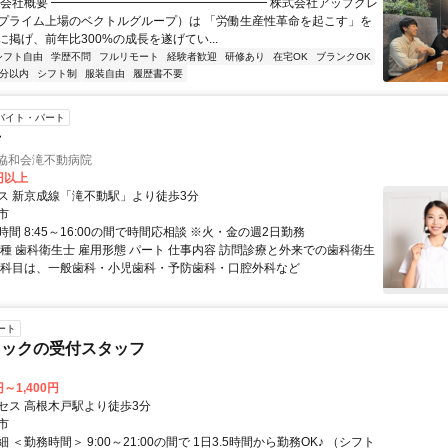
▏会社概要 ━━━━━━━━━━━━━━━━━━ 株式会社アップグレ
プライム上場のベクトルグループ）は 「労働生産性革命を起こす」を
掲げ、前年比300%の成長を遂げてい...
シフト自由
学歴不問
フルリモート
経験者歓迎
研修あり
在宅OK
ブランクOK
5分以内
シフト制
服装自由
履歴書不要
バイト・パート
士
 協和会滝不動病院
0円以上
ス 新京成線「滝不動駅」より徒歩3分
市
間 8:45～16:00の間で時間応相談 ※火・金の週2日勤務
職種 歯科衛生士 雇用形態 パート 仕事内容 訪問診療と外来での歯科衛生
療科目は、一般歯科・小児歯科・予防歯科・口腔外科など
ート
ニックの受付スタッフ
円～1,400円
セス 高根木戸駅より徒歩3分
市
 ＜勤務時間＞ 9:00～21:00の間で 1日3.5時間から勤務OK♪ （シフト