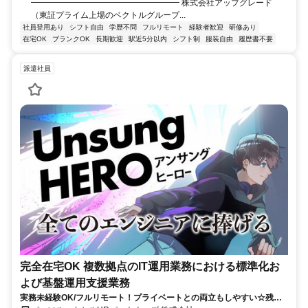
━━━━━━━━━━━━━━━━━━ 株式会社アップグレード
（東証プライム上場のベクトルグループ...
社員登用あり
シフト自由
学歴不問
フルリモート
経験者歓迎
研修あり
在宅OK
ブランクOK
長期歓迎
駅近5分以内
シフト制
服装自由
履歴書不要
派遣社員
完全在宅OK 複数拠点のIT運用業務における標準化お
よび基盤運用支援業務
実務未経験OK/フルリモート！プライベートとの両立もしやすい☆残業