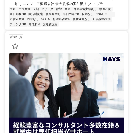
成 ＼ エンジニア派遣会社 最大規模の案件数！ ／ ・ブラ...
主婦・主夫歓迎
長期
フリーター歓迎
産休・育休取得実績あり
学歴不問
即日勤務OK
固定時間制
職場見学可
平日のみOK
転勤なし
フルリモート
経験者歓迎
残業なし
駅ナカ
有資格者歓迎
職種変更なし
社会保険完備
ブランクOK
育休あり
交通費支給
派遣社員