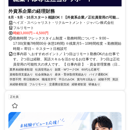
外資系企業の経理財務
8月・9月・10月スタート相談OK！【外資系企業／正社員登用の可能性
大／700万～800万／リモート勤務OK】経理財務
ヘイズ・スペシャリスト・リクルートメント・ジャパン株式会社
フルリモート
時給3,000円～4,500円
勤務時間 フレックスタイム制度 ＜勤務時間について＞ 9:00～
17:00(実働7時間00分 休憩1時間) ※残業月5～10時間程度 ＜勤務開始
時期＞ 即日～ ※スタート日相談可
仕事内容 ＼おすすめポイント／ 1つ目はリモート勤務OKのお仕事で
す。 2つ目は経験、英語スキルを活かせるお仕事です。 3つ目は正社
員登用の可能性大の求人です。 【 仕事内容 】 ・資金管理業務（日...
業界未経験者歓迎
社員登用あり
副業・WワークOK
60代も応募可
資格取得支援あり
社会保険あり
産休・育休取得実績あり
バイク通勤OK
学歴不問
即日勤務OK
職場見学可
平日のみOK
賞与年1回あり
経験不問
英語
未経験者歓迎
フルリモート
交通費全額支給
経験者歓迎
研修あり
正社員