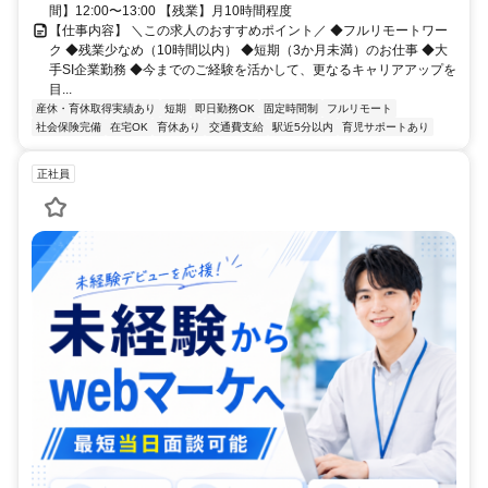
間】12:00〜13:00 【残業】月10時間程度
【仕事内容】 ＼この求人のおすすめポイント／ ◆フルリモートワー
ク ◆残業少なめ（10時間以内） ◆短期（3か月未満）のお仕事 ◆大
手SI企業勤務 ◆今までのご経験を活かして、更なるキャリアアップを
目...
産休・育休取得実績あり
短期
即日勤務OK
固定時間制
フルリモート
社会保険完備
在宅OK
育休あり
交通費支給
駅近5分以内
育児サポートあり
正社員