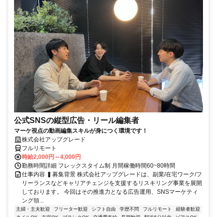
公式SNSの縦型広告・リール編集者
マーケ視点の動画編集スキルが身につく環境です！
株式会社アップグレード
フルリモート
時給2,000円～4,000円
勤務時間詳細 フレックスタイム制 月間稼働時間60~80時間
仕事内容 ▍募集背景 株式会社アップグレードは、副業/在宅ワーク/フ
リーランスなどキャリアチェンジを支援するリスキリング事業を展開
しております。 今回はその推進力となる広告運用、SNSマーケティ
ング領...
主婦・主夫歓迎
フリーター歓迎
シフト自由
学歴不問
フルリモート
経験者歓迎