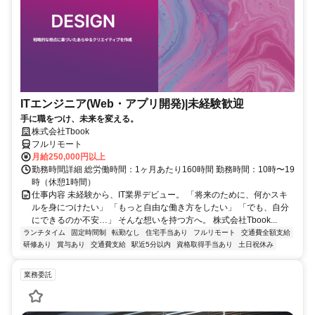
ITエンジニア(Web・アプリ開発)|未経験歓迎
手に職をつけ、未来を変える。
株式会社Tbook
フルリモート
月給250,000円以上
勤務時間詳細 総労働時間：1ヶ月あたり160時間 勤務時間：10時〜19
時（休憩1時間）
仕事内容 未経験から、IT業界デビュー。 「将来のために、何かスキ
ルを身につけたい」 「もっと自由な働き方をしたい」 「でも、自分
にできるのか不安…」 そんな想いを持つ方へ。 株式会社Tbook...
ランチタイム
固定時間制
転勤なし
住宅手当あり
フルリモート
交通費全額支給
研修あり
賞与あり
交通費支給
駅近5分以内
資格取得手当あり
土日祝休み
業務委託