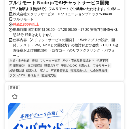
フルリモート Node.jsでAIチャットサービス開発
【三ノ輪駅より徒歩5分】フルリモートでご就業いただけます。生成AI
を活用したサービス開発に携われます。企画提案から改善まで幅広く関
株式会社スタッフサービス ITソリューションブロック/A38438
われる環境です☆
フルリモート
時給2,800円以上
勤務時間 固定時間制 08:50～17:20 08:50～17:20 実働7時間45分 休
憩45分 残業はありません。
仕事内容 【AIチャットサービスの開発】 ・Webアプリの設計、開
発、テスト ・PM、PdMとの開発方針の検討および連携 ・UI／UX改
善提案および機能開発 ・既存コードのリファクタリング ・パフォ
ー...
主婦・主夫歓迎
長期
フリーター歓迎
産休・育休取得実績あり
学歴不問
即日勤務OK
固定時間制
職場見学可
平日のみOK
転勤なし
フルリモート
経験者歓迎
残業なし
駅ナカ
有資格者歓迎
職種変更なし
社会保険完備
ブランクOK
育休あり
交通費支給
正社員