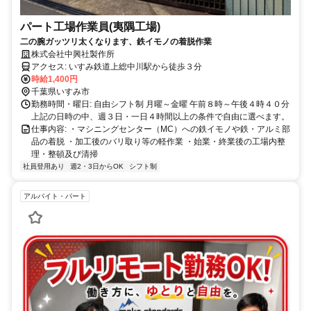
パート工場作業員(夷隅工場)
二の腕ガッツリ太くなります、鉄イモノの着脱作業
株式会社中興社製作所
アクセス: いすみ鉄道上総中川駅から徒歩３分
時給1,400円
千葉県いすみ市
勤務時間・曜日: 自由シフト制 月曜～金曜 午前８時～午後４時４０分
上記の日時の中、週３日・一日４時間以上の条件で自由に選べます。
仕事内容: ・マシニングセンター（MC）への鉄イモノや鉄・アルミ部
品の着脱 ・加工後のバリ取り等の軽作業 ・始業・終業後の工場内整
理・整頓及び清掃
社員登用あり
週2・3日からOK
シフト制
アルバイト・パート