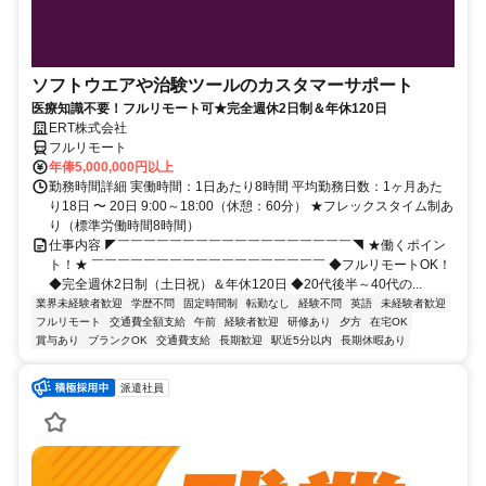
ソフトウエアや治験ツールのカスタマーサポート
医療知識不要！フルリモート可★完全週休2日制＆年休120日
ERT株式会社
フルリモート
年俸5,000,000円以上
勤務時間詳細 実働時間：1日あたり8時間 平均勤務日数：1ヶ月あた
り18日 〜 20日 9:00～18:00（休憩：60分） ★フレックスタイム制あ
り（標準労働時間8時間）
仕事内容 ◤￣￣￣￣￣￣￣￣￣￣￣￣￣￣￣￣￣￣◥ ★働くポイン
ト！★ ￣￣￣￣￣￣￣￣￣￣￣￣￣￣￣￣￣￣ ◆フルリモートOK！
◆完全週休2日制（土日祝）＆年休120日 ◆20代後半～40代の...
業界未経験者歓迎
学歴不問
固定時間制
転勤なし
経験不問
英語
未経験者歓迎
フルリモート
交通費全額支給
午前
経験者歓迎
研修あり
夕方
在宅OK
賞与あり
ブランクOK
交通費支給
長期歓迎
駅近5分以内
長期休暇あり
派遣社員