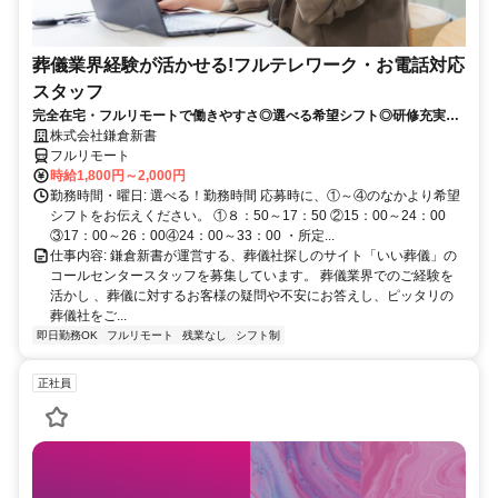
葬儀業界経験が活かせる!フルテレワーク・お電話対応
スタッフ
完全在宅・フルリモートで働きやすさ◎選べる希望シフト◎研修充実だ
から未経験でも安心！平日休みありの完全週休2日制で充実のワークラ
株式会社鎌倉新書
イフバランス！
フルリモート
時給1,800円～2,000円
勤務時間・曜日: 選べる！勤務時間 応募時に、①～④のなかより希望
シフトをお伝えください。 ①８：50～17：50 ②15：00～24：00
③17：00～26：00④24：00～33：00 ・所定...
仕事内容: 鎌倉新書が運営する、葬儀社探しのサイト「いい葬儀」の
コールセンタースタッフを募集しています。 葬儀業界でのご経験を
活かし 、葬儀に対するお客様の疑問や不安にお答えし、ピッタリの
葬儀社をご...
即日勤務OK
フルリモート
残業なし
シフト制
正社員