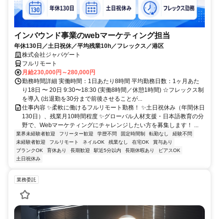
インバウンド事業のwebマーケティング担当
年休130日／土日祝休／平均残業10h／フレックス／港区
株式会社ジャパゲート
フルリモート
月給230,000円～280,000円
勤務時間詳細 実働時間：1日あたり8時間 平均勤務日数：1ヶ月あた
り18日 〜 20日 9:30〜18:30 (実働8時間／休憩1時間) ☆フレックス制
を導入 (出退勤を30分まで前後させることが...
仕事内容 ✨柔軟に働けるフルリモート勤務！ ✨土日祝休み（年間休日
130日）、残業月10時間程度 ✨グローバル人材支援・日本語教育の分
野で、Webマーケティングにチャレンジしたい方を募集します！ ...
業界未経験者歓迎
フリーター歓迎
学歴不問
固定時間制
転勤なし
経験不問
未経験者歓迎
フルリモート
ネイルOK
残業なし
在宅OK
賞与あり
ブランクOK
育休あり
長期歓迎
駅近5分以内
長期休暇あり
ピアスOK
土日祝休み
業務委託