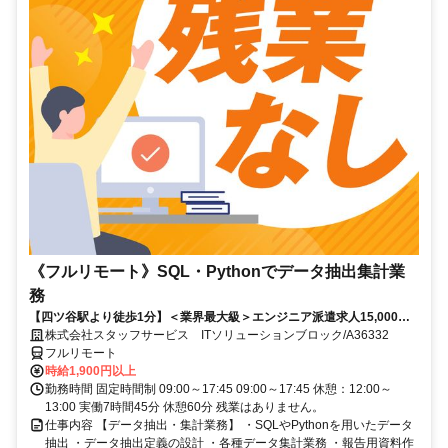
《フルリモート》SQL・Pythonでデータ抽出集計業
務
【四ツ谷駅より徒歩1分】＜業界最大級＞エンジニア派遣求人15,000件
以上◎ 来社不要のカンタン登録→最短2日で就業可能！！
株式会社スタッフサービス ITソリューションブロック/A36332
フルリモート
時給1,900円以上
勤務時間 固定時間制 09:00～17:45 09:00～17:45 休憩：12:00～
13:00 実働7時間45分 休憩60分 残業はありません。
仕事内容 【データ抽出・集計業務】 ・SQLやPythonを用いたデータ
抽出 ・データ抽出定義の設計 ・各種データ集計業務 ・報告用資料作