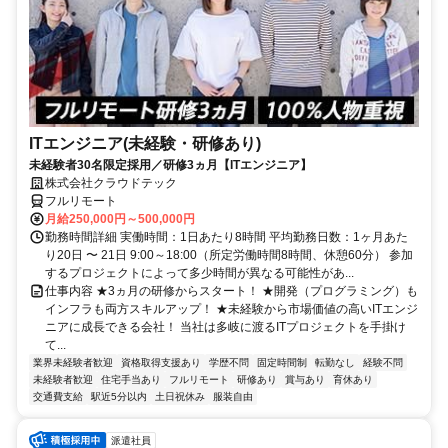
ITエンジニア(未経験・研修あり)
未経験者30名限定採用／研修3ヵ月【ITエンジニア】
株式会社クラウドテック
フルリモート
月給250,000円～500,000円
勤務時間詳細 実働時間：1日あたり8時間 平均勤務日数：1ヶ月あた
り20日 〜 21日 9:00～18:00（所定労働時間8時間、休憩60分） 参加
するプロジェクトによって多少時間が異なる可能性があ...
仕事内容 ★3ヵ月の研修からスタート！ ★開発（プログラミング）も
インフラも両方スキルアップ！ ★未経験から市場価値の高いITエンジ
ニアに成長できる会社！ 当社は多岐に渡るITプロジェクトを手掛け
て...
業界未経験者歓迎
資格取得支援あり
学歴不問
固定時間制
転勤なし
経験不問
未経験者歓迎
住宅手当あり
フルリモート
研修あり
賞与あり
育休あり
交通費支給
駅近5分以内
土日祝休み
服装自由
派遣社員