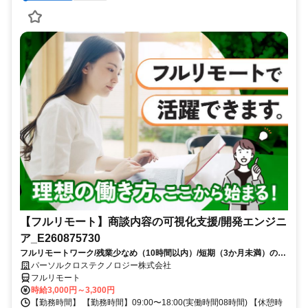
【フルリモート】商談内容の可視化支援/開発エンジニ
ア_E260875730
フルリモートワーク/残業少なめ（10時間以内）/短期（3か月未満）のお
仕事/大手SI企業勤務/今までのご経験を活かして、更なるキャリアアップ
パーソルクロステクノロジー株式会社
を目指せます
フルリモート
時給3,000円～3,300円
【勤務時間】 【勤務時間】09:00〜18:00(実働時間08時間) 【休憩時