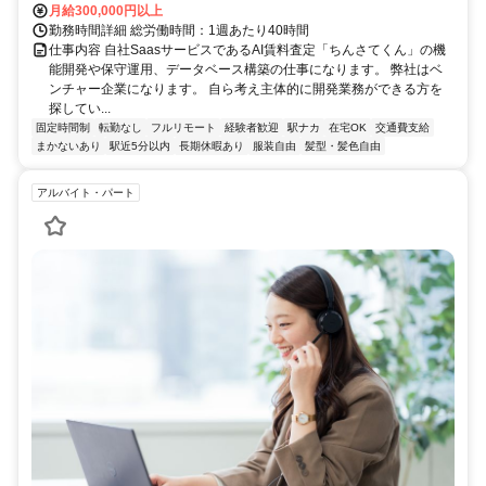
月給300,000円以上
勤務時間詳細 総労働時間：1週あたり40時間
仕事内容 自社SaasサービスであるAI賃料査定「ちんさてくん」の機
能開発や保守運用、データベース構築の仕事になります。 弊社はベ
ンチャー企業になります。 自ら考え主体的に開発業務ができる方を
探してい...
固定時間制
転勤なし
フルリモート
経験者歓迎
駅ナカ
在宅OK
交通費支給
まかないあり
駅近5分以内
長期休暇あり
服装自由
髪型・髪色自由
アルバイト・パート