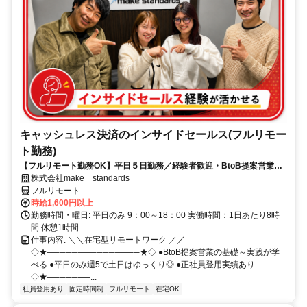
キャッシュレス決済のインサイドセールス(フルリモー
ト勤務)
【フルリモート勤務OK】平日５日勤務／経験者歓迎・BtoB提案営業で
スキルアップ
株式会社make standards
フルリモート
時給1,600円以上
勤務時間・曜日: 平日のみ 9：00～18：00 実働時間：1日あたり8時
間 休憩1時間
仕事内容: ＼＼在宅型リモートワーク ／／
◇★───────────────★◇ ●BtoB提案営業の基礎～実践が学
べる ●平日のみ週5で土日はゆっくり◎ ●正社員登用実績あり
◇★───────...
社員登用あり
固定時間制
フルリモート
在宅OK