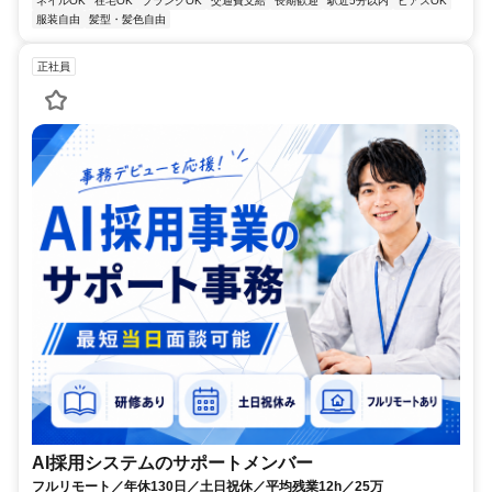
ネイルOK
在宅OK
ブランクOK
交通費支給
長期歓迎
駅近5分以内
ピアスOK
服装自由
髪型・髪色自由
正社員
AI採用システムのサポートメンバー
フルリモート／年休130日／土日祝休／平均残業12h／25万