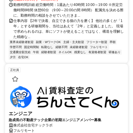
勤務時間詳細 総労働時間：1週あたり40時間 10:00～19:00 ※所定労
働時間8時間 休憩60分 （9:00～20:00の間 8時間） 配属先を決める際
に、勤務時間の相談をさせていただきま...
仕事内容 【2年で決着、自立できる個の力を磨く】 他社の多くが「1
年」とする研修期間を、当社はあえて「2年」と定義しました。 現場
で求められるのは、単にソフトが使えることではなく、構造を理解し
た精緻な...
業界未経験者歓迎
副業・WワークOK
主婦・主夫歓迎
フリーター歓迎
早朝
学歴不問
固定時間制
転勤なし
経験不問
未経験者歓迎
フルリモート
交通費全額支給
午前
経験者歓迎
ネイルOK
残業なし
有資格者歓迎
研修あり
夕方
在宅OK
正社員
エンジニア
急成長の不動産テック企業の初期エンジニアメンバー募集
株式会社住宅テックラボ
フルリモート