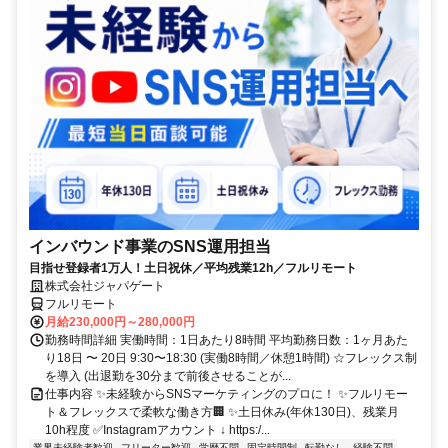
インバウンド事業のSNS運用担当
目指せ登録者1万人！土日祝休／平均残業12h／フルリモート
株式会社ジャパゲート
フルリモート
月給230,000円～280,000円
勤務時間詳細 実働時間：1日あたり8時間 平均勤務日数：1ヶ月あた
り18日 〜 20日 9:30〜18:30 (実働8時間／休憩1時間) ☆フレックス制
を導入 (出退勤を30分まで前後させることが...
仕事内容 ✨未経験からSNSマーケティングのプロに！ ✨フルリモー
ト＆フレックスで柔軟な働き方🏢 ✨土日休み(年休130日)、残業月
10h程度 ✅Instagramアカウント ↓ https:/...
業界未経験者歓迎
フリーター歓迎
学歴不問
固定時間制
転勤なし
経験不問