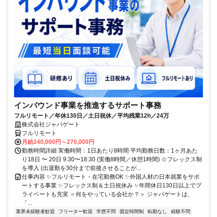
インバウンド事業を推進するサポート事務
フルリモート／年休130日／土日祝休／平均残業12h／24万
株式会社ジャパゲート
フルリモート
月給240,000円～270,000円
勤務時間詳細 実働時間：1日あたり8時間 平均勤務日数：1ヶ月あた
り18日 〜 20日 9:30〜18:30 (実働8時間／休憩1時間) ☆フレックス制
を導入 (出退勤を30分まで前後させることが...
仕事内容 ✨フルリモート・在宅勤務OK ✨外国人材の日本就業をサポ
ートする事業 ✨フレックス制＆土日祝休み ✨年間休日130日以上でプ
ライベートも充実 ＜何をやっている会社か？＞ ジャパゲートは、
「...
業界未経験者歓迎
フリーター歓迎
学歴不問
固定時間制
転勤なし
経験不問