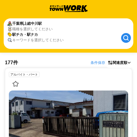
千葉県
上総中川駅
職種を選択してください
駅チカ・駅ナカ
キーワードを選択してください
177件
条件保存
関連度順
アルバイト・パート