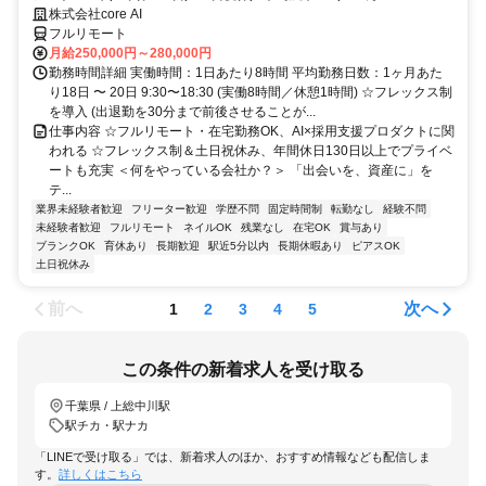
株式会社core AI
フルリモート
月給250,000円～280,000円
勤務時間詳細 実働時間：1日あたり8時間 平均勤務日数：1ヶ月あた
り18日 〜 20日 9:30〜18:30 (実働8時間／休憩1時間) ☆フレックス制
を導入 (出退勤を30分まで前後させることが...
仕事内容 ☆フルリモート・在宅勤務OK、AI×採用支援プロダクトに関
われる ☆フレックス制＆土日祝休み、年間休日130日以上でプライベ
ートも充実 ＜何をやっている会社か？＞ 「出会いを、資産に」を
テ...
業界未経験者歓迎
フリーター歓迎
学歴不問
固定時間制
転勤なし
経験不問
未経験者歓迎
フルリモート
ネイルOK
残業なし
在宅OK
賞与あり
ブランクOK
育休あり
長期歓迎
駅近5分以内
長期休暇あり
ピアスOK
土日祝休み
前へ
次へ
1
2
3
4
5
この条件の新着求人を受け取る
千葉県 / 上総中川駅
駅チカ・駅ナカ
「LINEで受け取る」では、新着求人のほか、おすすめ情報なども配信しま
す。
詳しくはこちら