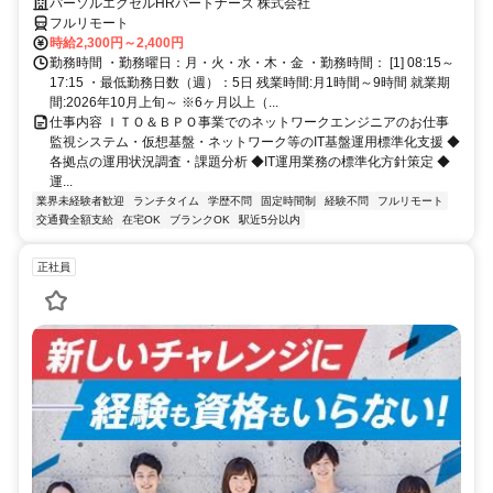
ちょっと♪
パーソルエクセルHRパートナーズ 株式会社
フルリモート
時給2,300円～2,400円
勤務時間 ・勤務曜日：月・火・水・木・金 ・勤務時間： [1] 08:15～
17:15 ・最低勤務日数（週）：5日 残業時間:月1時間～9時間 就業期
間:2026年10月上旬～ ※6ヶ月以上（...
仕事内容 ＩＴＯ＆ＢＰＯ事業でのネットワークエンジニアのお仕事
監視システム・仮想基盤・ネットワーク等のIT基盤運用標準化支援 ◆
各拠点の運用状況調査・課題分析 ◆IT運用業務の標準化方針策定 ◆
運...
業界未経験者歓迎
ランチタイム
学歴不問
固定時間制
経験不問
フルリモート
交通費全額支給
在宅OK
ブランクOK
駅近5分以内
正社員