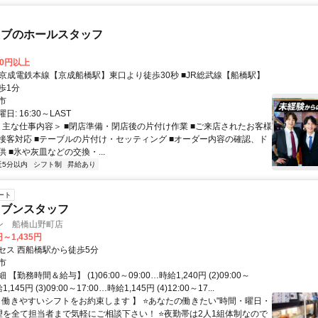
ラブのホールスタッフ
00円以上
歩1分
市
: 16:30～LAST
 ＜主な仕事内容＞ ■閉店準備・閉店後の片付け作業 ■ご来店されたお客様
接客対応 ■テーブルの片付け・セッティング ■オーダー内容の確認、ド
 ■氷や灰皿などの交換・...
近5分以内
シフト制
昇給あり
ート
レブンスタッフ
ン 船橋山野町店
円～1,435円
セス 西船橋駅から徒歩5分
市
【勤務時間＆給与】 (1)06:00～09:00…時給1,240円 (2)09:00～
,145円 (3)09:00～17:00…時給1,145円 (4)12:00～17...
【 働きやすいシフトをお約束します 】 ⭐あなたの働きたい"時間・曜日・
希望を全て担当者まで気軽にご相談下さい！ ⭐夜勤帯は2人1組体制なので