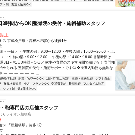
フト制
友達と応募OK
ート
1日3時間からOK|整骨院の受付・施術補助スタッフ
0円以上
セス 京成松戸線・高根木戸駅から徒歩1分
市
＜平日＞ ・午前の部：9:00〜12:00 ・午後の部：15:00〜20:00 ＜土,
＞ ・午前の部：9:00〜12:00 ・午後の部：14:00〜18:00 営業時間は...
＼週3日～×1日3時間～OK♪／ 家事や育児のスキマ時間で働ける！ 専門知
始められる 整骨院の受付・施術サポートです◎ ❖扶養内勤務も無理な
―･―･―･―･―･―･...
未経験者歓迎
副業・WワークOK
1日4時間以内OK
主婦・主夫歓迎
シフト自由
迎
有資格者歓迎
夕方
ブランクOK
交通費支給
長期歓迎
フルタイム歓迎
K
シフト制
週4日以上OK
ート
ル・鞄専門店の店舗スタッフ
ふわりぃイオン船橋店
円
セス 「新船橋駅」徒歩1分
市