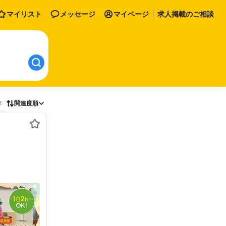
マイリスト
メッセージ
マイページ
求人掲載のご相談
存
関連度順