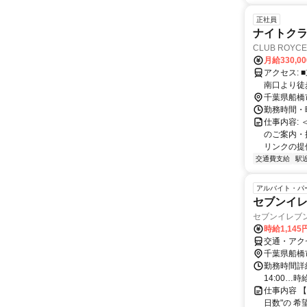
正社員
ナイトク
CLUB ROYCE
月給330,0
アクセス: ■京成電鉄本線【京成船橋駅】東口より徒歩30秒 ■JR総武線【船橋駅】
南口より徒
千葉県船橋
勤務時間・曜日
仕事内容:
のご案内・
リンクの提供
交通費支給
駅
アルバイト・パ
セブンイ
セブンイレブ
時給1,145
交通・アク
千葉県船橋
勤務時間詳細 
14:00…時給1
仕事内容 
日数"の 