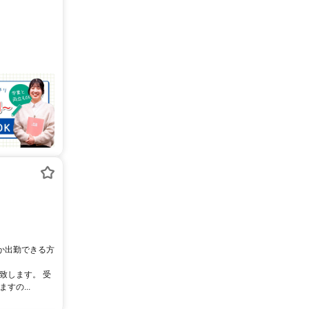
れか出勤できる方
致します。 受
の...