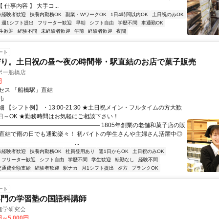
 仕事内容 】 大手コ...
未経験者歓迎
扶養内勤務OK
副業・WワークOK
1日4時間以内OK
土日祝のみOK
週1シフト提出
フリーター歓迎
早朝
シフト自由
学歴不問
車通勤OK
生歓迎
経験不問
未経験者歓迎
午前
経験者歓迎
夜間
ート
びり。土日祝の昼〜夜の時間帯・駅直結のお店で菓子販売
ポー船橋店
円
セス 「船橋駅」直結
市
 【シフト例】 ・13:00-21:30 ★土日祝メイン・フルタイムの方大歓
1日～OK ★勤務時間はお気軽にご相談下さい！
―――――――――――――――――― 1805年創業の老舗和菓子店の販
f★ 駅直結で雨の日でも通勤楽々！ 初バイトの学生さんや主婦さん活躍中◎
―――――――――――――...
未経験者歓迎
扶養内勤務OK
社員登用あり
週1日からOK
土日祝のみOK
フリーター歓迎
シフト自由
学歴不問
学生歓迎
転勤なし
経験不問
交通費全額支給
経験者歓迎
駅ナカ
月1シフト提出
夕方
ブランクOK
ート
専門の学習塾の国語科講師
進学研究会
円～5,000円