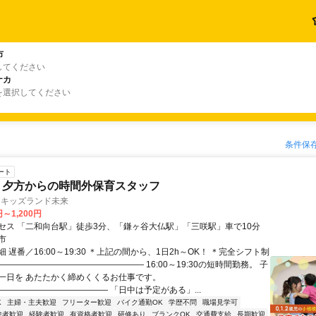
市
してください
ナカ
を選択してください
条件保
ート
 夕方からの時間外保育スタッフ
 キッズランド未来
円～1,200円
セス 「二和向台駅」徒歩3分、「鎌ヶ谷大仏駅」「三咲駅」車で10分
市
 遅番／16:00～19:30 ＊上記の間から、1日2h～OK！ ＊完全シフト制
――――――――――――――――― 16:00～19:30の短時間勤務。 子
一日を あたたかく締めくくるお仕事です。
――――――――――――― 「日中は予定がある」...
K
主婦・主夫歓迎
フリーター歓迎
バイク通勤OK
学歴不問
職場見学可
験者歓迎
経験者歓迎
有資格者歓迎
研修あり
ブランクOK
交通費支給
長期歓迎