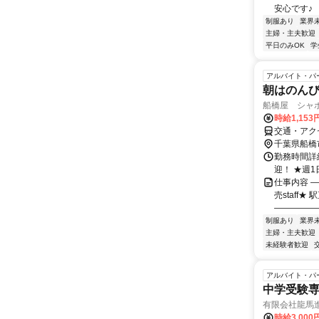
安心です♪ 【
制服あり
業界
主婦・主夫歓迎
平日のみOK
学
アルバイト・パ
朝はのん
船橋屋 シャ
時給1,153
交通・アク
千葉県船橋
勤務時間詳細
迎！ ★週
仕事内容 
売staf
―――――
制服あり
業界
主婦・主夫歓迎
未経験者歓迎
アルバイト・パ
中学受験
有限会社龍馬
時給3,000