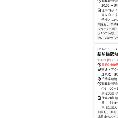
勤務時間詳細
20:00 ⏩
仕事内容 
両立◎ ✅ 
子様とふれあ
制服あり
業界
フリーター歓迎
月1シフト提出
週2・3日からO
アルバイト・パ
新船橋駅
新船橋駅前シ
日給9,600
交通・アク
速鉄道「東
千葉県船橋
勤務時間詳細
◎8：00～
別途支給 ◎1
仕事内容 
迎！ 【お
車場に出入り
制服あり
短期
土日祝のみOK