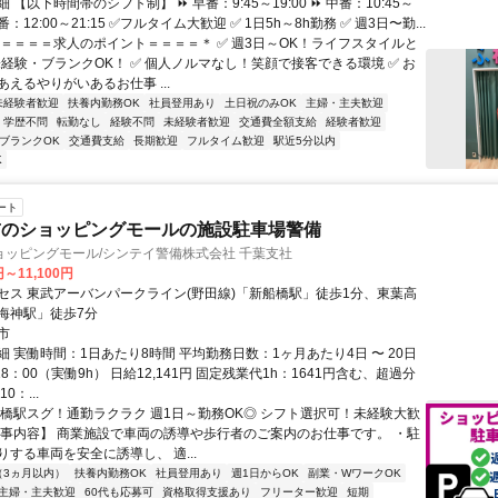
 【以下時間帯のシフト制】 ⏩ 早番：9:45～19:00 ⏩ 中番：10:45～
 遅番：12:00～21:15 ✅フルタイム大歓迎 ✅ 1日5h～8h勤務 ✅ 週3日〜勤...
＊＝＝＝＝求人のポイント＝＝＝＝＊ ✅ 週3日～OK！ライフスタイルと
未経験・ブランクOK！ ✅ 個人ノルマなし！笑顔で接客できる環境 ✅ お
えるやりがいあるお仕事 ...
未経験者歓迎
扶養内勤務OK
社員登用あり
土日祝のみOK
主婦・主夫歓迎
学歴不問
転勤なし
経験不問
未経験者歓迎
交通費全額支給
経験者歓迎
ブランクOK
交通費支給
長期歓迎
フルタイム歓迎
駅近5分以内
K
ート
前のショッピングモールの施設駐車場警備
ョッピングモール/シンテイ警備株式会社 千葉支社
円～11,100円
セス 東武アーバンパークライン(野田線)「新船橋駅」徒歩1分、東葉高
海神駅」徒歩7分
市
 実働時間：1日あたり8時間 平均勤務日数：1ヶ月あたり4日 〜 20日
18：00（実働9h） 日給12,141円 固定残業代1h：1641円含む、超過分
0：...
船橋駅スグ！通勤ラクラク 週1日～勤務OK◎ シフト選択可！未経験大歓
仕事内容】 商業施設で車両の誘導や歩行者のご案内のお仕事です。 ・駐
する車両を安全に誘導し、 適...
（3ヵ月以内）
扶養内勤務OK
社員登用あり
週1日からOK
副業・WワークOK
主婦・主夫歓迎
60代も応募可
資格取得支援あり
フリーター歓迎
短期