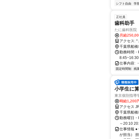
シフト自由
学
正社員
歯科助手
たに歯科医院
月給250,0
ア
千葉県船橋
勤務時間・曜
8:45~16
仕事内容:
固定時間制
残
小学生に算
東京個別指導
時給1,200
アクセス J
千葉県船橋
勤務曜日・時間
～20:10 2
仕事情報 
が担当） 