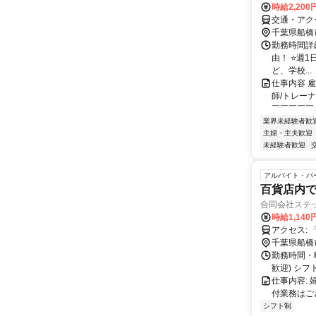
時給2,20
交通・アク
千葉県船橋
勤務時間詳細 1
由！ ⭐週
ど、学校...
仕事内容 
師/トレー
￣￣￣￣￣ 
業界未経験者歓
主婦・主夫歓迎
未経験者歓迎
アルバイト・パ
百貨店内
合同会社ステ
時給1,14
ア
千葉県船橋
勤務時間・曜
歓迎) シ
仕事内容:
付業務はご
シフト制