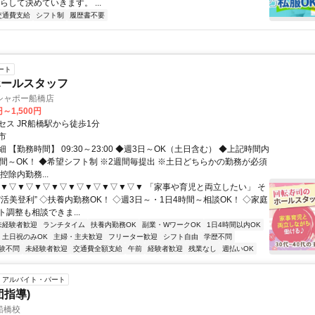
らして決めていきます。 ...
交通費支給
シフト制
履歴書不要
ート
ホールスタッフ
シャポー船橋店
円～1,500円
セス JR船橋駅から徒歩1分
市
 【勤務時間】 09:30～23:00 ◆週3日～OK（土日含む） ◆上記時間内
時間～OK！ ◆希望シフト制 ※2週間毎提出 ※土日どちらかの勤務が必須
控除内勤務...
▽▼▽▼▽▼▽▼▽▼▽▼▽▼▽▼▽▼ 「家事や育児と両立したい」 そ
活美登利” ◇扶養内勤務OK！ ◇週3日～・1日4時間～相談OK！ ◇家庭
調整も相談できま...
未経験者歓迎
ランチタイム
扶養内勤務OK
副業・WワークOK
1日4時間以内OK
土日祝のみOK
主婦・主夫歓迎
フリーター歓迎
シフト自由
学歴不問
験不問
未経験者歓迎
交通費全額支給
午前
経験者歓迎
残業なし
週払いOK
アルバイト・パート
団指導)
船橋校