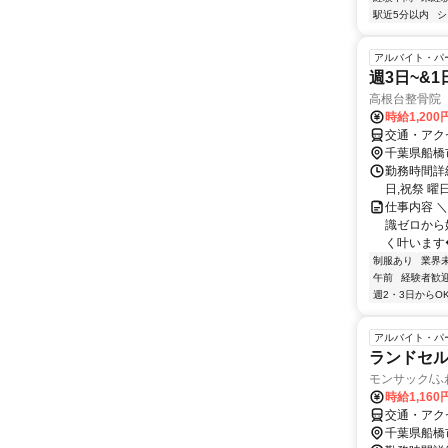
駅近5分以内
シ
アルバイト・パ
週3日~&
高根台整骨院
時給1,20
交通・アク
千葉県船橋
勤務時間詳細 
日,祝祭 曜日
仕事内容 
識ゼロから
く叶います❖ 
制服あり
業界
午前
経験者歓
週2・3日からO
アルバイト・パ
ランドセ
モンサック/
時給1,160
交通・アク
千葉県船橋