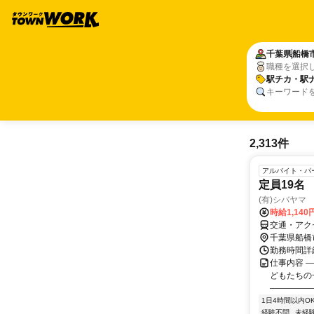
千葉県
船橋
職種を選択
駅チカ・駅
キーワード
2,313件
アルバイト・パ
定員19名
(有)シバヤマ
時給1,140
交通・アク
千葉県船橋
勤務時間詳細
仕事内容 ―
どもたちの
―――――
1日4時間以内O
経験不問
未経