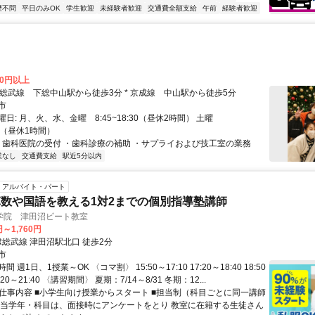
歴不問
平日のみOK
学生歓迎
未経験者歓迎
交通費全額支給
午前
経験者歓迎
00円以上
クセス: * 総武線 下総中山駅から徒歩3分 * 京成線 中山駅から徒歩5分
市
日: 月、火、水、金曜 8:45~18:30（昼休2時間） 土曜
:30（昼休1時間）
 ・歯科医院の受付 ・歯科診療の補助 ・サプライおよび技工室の業務
業なし
交通費支給
駅近5分以内
アルバイト・パート
数や国語を教える1対2までの個別指導塾講師
学院 津田沼ビート教室
円～1,760円
R総武線 津田沼駅北口 徒歩2分
市
 週1日、1授業～OK 〈コマ割〉 15:50～17:10 17:20～18:40 18:50
0:20～21:40 〈講習期間〉 夏期：7/14～8/31 冬期：12...
● 仕事内容 ■小学生向け授業からスタート ■担当制（科目ごとに同一講師
担当学年・科目は、面接時にアンケートをとり 教室に在籍する生徒さん