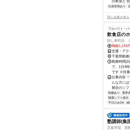
の希望と 照
社員登用あり
同じ企業の求人
アルバイト・パ
飲食店の
回し寿司活 
時給1,150
交通・アク
千葉県船橋
勤務時間詳細
で、1日4
です ※扶養
仕事内容 
んな方には“
都合のシフト
制服あり
業界
隔週シフト提出
平日のみOK
経
塾講師(集
京葉学院 西