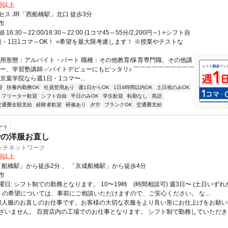
0円以上
セス JR「西船橋駅」北口 徒歩3分
市
6:30～22:00/18:30～22:00 (1コマ45～55分/2,200円～) ⭐シフト自
1日・1日1コマ～OK！ ⭐希望を最大限考慮します！ ※授業やテストな
雇用形態：アルバイト・パート 職種：その他教育/保育専門職、その他講
ナー、学習塾講師 ✅バイトデビューにもピッタリ♪ ￣￣￣￣￣￣￣￣￣￣
京葉学院なら週1日・1コマ〜...
迎
扶養内勤務OK
社員登用あり
週1日からOK
1日4時間以内OK
土日祝のみOK
フリーター歓迎
シフト自由
平日のみOK
学生歓迎
転勤なし
英語
交通費全額支給
経験者歓迎
研修あり
夕方
ブランクOK
交通費支給
ート
での洋服お直し
ッチネットワーク
0円以上
クセス: 「船橋駅」から徒歩2分 、 「京成船橋駅」から徒歩4分
市
日: シフト制での勤務となります。 10〜19時 (時間相談可) 週3日〜 (土日いず
フトの希望については、事前にご相談いただけますので、ご安心ください。 な...
 婦人服のお直しのお仕事です。お客様の大切な衣服をより良い形にお仕上げをお願い
ざいません。 百貨店内の工場でのお仕事となります。 シフト制で勤務していただきます