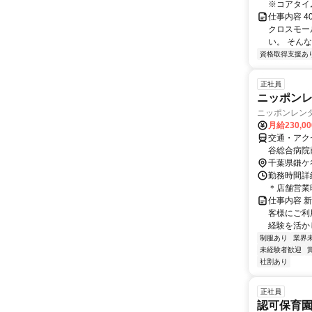
※コアタイム
仕事内容 
クロスモー
い。 そんな
資格取得支援あ
正社員
ニッポン
ニッポンレン
月給230,0
交通・アク
谷総合病院
千葉県鎌ケ
勤務時間詳細
＊店舗営業時間
仕事内容 
客様にご利
経験を活か
制服あり
業界
未経験者歓迎
社割あり
正社員
認可保育