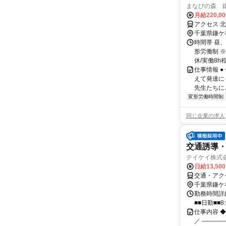
まなびの森 
月給220,0
アクセス 
千葉県鎌ケ
時間帯 昼、
形労働制 ※
休/実働8h程度
仕事情報 
えて発達に
先生たちに
変形労働時間制
同じ企業の求人
交通誘導
テイケイ株式会
日給13,50
交通・アク
千葉県鎌ケ
勤務時間詳細
■■日勤■■8:
仕事内容 
／ ―――