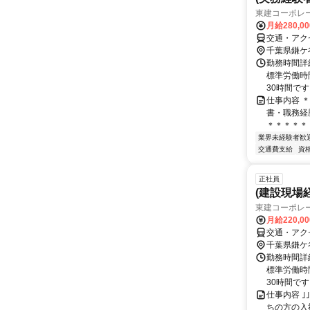
東建コーポレ
月給280,0
交通・アク
千葉県鎌ケ
勤務時間詳
標準労働時間
30時間です
仕事内容 
書・職務経
＊＊＊＊＊＊
業界未経験者歓
交通費支給
資
正社員
(建設現場
東建コーポレ
月給220,0
交通・アク
千葉県鎌ケ
勤務時間詳
標準労働時間
30時間です
仕事内容 ｣｣｣
ちの方の入