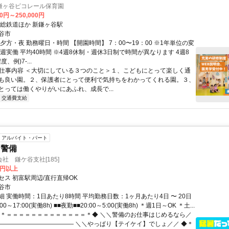
鎌ヶ谷ピコレール保育園
00円～250,000円
北総鉄道ほか 新鎌ヶ谷駅
谷市
夕方・夜 勤務曜日・時間 【開園時間】 7：00〜19：00 ※1年単位の変
週実働 平均40時間 ※4週8休制・週休3日制で時間が異なります 4週8
、例)7-...
● 仕事内容 ＜大切にしている３つのこと＞１、こどもにとって楽しく通
も良い園。２、保護者にとって便利で気持ちをわかってくれる園。３、
とっては働くやりがいにあふれ、成長で...
交通費支給
アルバイト・パート
・警備
社 鎌ケ谷支社[185]
0円以上
セス 初富駅周辺/直行直帰OK
谷市
 実働時間：1日あたり8時間 平均勤務日数：1ヶ月あたり4日 〜 20日
00～17:00(実働8h) ■■夜勤■■20:00～5:00(実働8h) ＊週1日～OK ＊土...
◆＊＝＝＝＝＝＝＝＝＝＝＝＝＝＊◆ ＼＼警備のお仕事はじめるなら／
――――――――――――― ＼＼やっぱり【テイケイ】でしょ／／ ◆＊