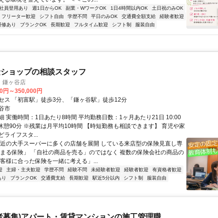
社員登用あり
週1日からOK
副業・WワークOK
1日4時間以内OK
土日祝のみOK
フリーター歓迎
シフト自由
学歴不問
平日のみOK
交通費全額支給
経験者歓迎
研修あり
ブランクOK
長期歓迎
フルタイム歓迎
シフト制
服装自由
険ショップの相談スタッフ
 鎌ヶ谷店
00円～350,000円
セス 「初富駅」徒歩3分、「鎌ヶ谷駅」徒歩12分
谷市
 実働時間：1日あたり8時間 平均勤務日数：1ヶ月あたり21日 10:00
 ※休憩90分 ※残業は月平均10時間 【時短勤務も相談できます】 育児や家
ライフスタ...
駅近の大手スーパーに多くの店舗を展開 している来店型の保険見直し専
なまる保険」 「自社の商品を売る」のではなく 複数の保険会社の商品の
お客様に合った保険を一緒に考える」...
迎
主婦・主夫歓迎
学歴不問
経験不問
未経験者歓迎
経験者歓迎
有資格者歓迎
あり
ブランクOK
交通費支給
長期歓迎
駅近5分以内
シフト制
服装自由
者募集)アパート・賃貸マンションの施工管理職