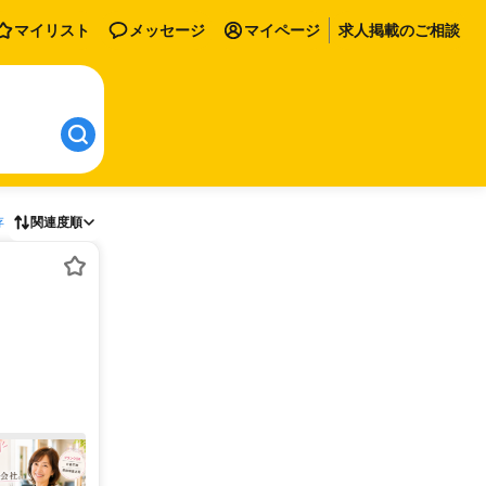
マイリスト
メッセージ
マイページ
求人掲載のご相談
存
関連度順