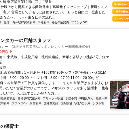
無 ※店舗営業時間に応じて早番...
40社以上から提案できる保険営業｜高還元インセンティブ｜新鎌ヶ谷ア
ル店 ／ 営業として、もっと評価されたい。 もっと自由に、提案した
あなたへ。 ＼ - ＜主な仕事の流れ...
り
産休・育休取得実績あり
研修あり
社会保険完備
ブランクOK
レンタカーの店舗スタッフ
タカー 新鎌ヶ谷営業所/ニッポンレンタカー東関東株式会社
00円以上
セス 東武線・京成松戸線・北総鉄道線、新鎌ヶ谷駅より徒歩3分、鎌ケ
前
谷市
 総労働時間：1ヶ月あたり166時間36分 シフト制(実働8h・休憩1h)
…8:00～20:00 ＊シフト例…8:00～17:00 11:00～20:00など
新鎌ヶ谷営業所で正社員を募集します。 こちらの営業所はさまざまなお
用いただく営業所のひとつです。 20代のスタッフが多く活躍中！ 接客
したい方、人と話すことが好きな方、...
未経験者歓迎
資格取得支援あり
フリーター歓迎
学歴不問
職場見学可
経験不問
賞与あり
ブランクOK
育休あり
交通費支給
長期歓迎
駅近5分以内
シフト制
園の保育士