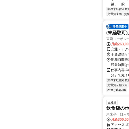
後、一般...
業界未経験者歓
交通費支給
資
(未経験可
東建コーポレ
月給263,0
交通・アク
千葉県鎌ケ
勤務時間詳細
残業時間は
仕事内容 /////
分」で完了!
業界未経験者歓
交通費全額支給
友達と応募OK
正社員
飲食店の
来来亭 鎌ヶ谷
月給300,0
アクセス 