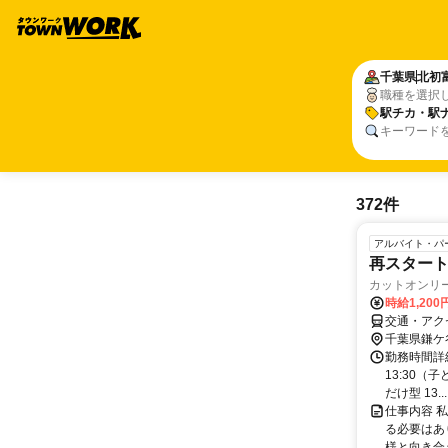
千葉県
北初
職種を選択
駅チカ・駅
キーワード
372件
アルバイト・パ
再スタート
カットオンリ
時給1,200
交通・アク
千葉県鎌ケ
勤務時間詳細 
13:30（
だけ型 13...
仕事内容 
る必要はあ
様と向き合