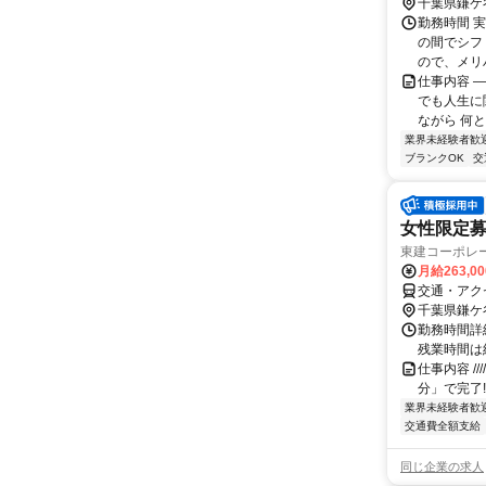
千葉県鎌ケ
勤務時間 実
の間でシフ
ので、メリハ
仕事内容 
でも人生に
ながら 何と
業界未経験者歓
ブランクOK
交
女性限定募
東建コーポレ
月給263,0
交通・アク
千葉県鎌ケ
勤務時間詳細
残業時間は
仕事内容 /////
分」で完了!
業界未経験者歓
交通費全額支給
同じ企業の求人