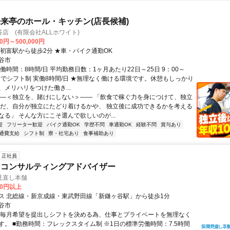
来亭のホール・キッチン(店長候補)
店 (有限会社ALLホワイト)
00円～500,000円
北初富駅から徒歩2分 ★車・バイク通勤OK
谷市
働時間：8時間/日 平均勤務日数：1ヶ月あたり22日～25日 9：00～
の間でシフト制 実働8時間/日 ★無理なく働ける環境です。休憩もしっかり
、メリハリをつけた働き...
――＜独立を、賭けにしない＞―― 「飲食で稼ぐ力を身につけて、独立
ただ、自分が独立にたどり着けるかや、 独立後に成功できるかを考える
なる」 そんな方にこそ選んで欲しいのが...
迎
フリーター歓迎
バイク通勤OK
学歴不問
車通勤OK
経験不問
賞与あり
通費支給
シフト制
寮・社宅あり
食事補助あり
正社員
・コンサルティングアドバイザー
見直し本舗
00円以上
ス 北総線・新京成線・東武野田線「新鎌ヶ谷駅」から徒歩1分
谷市
★毎月希望を提出しシフトを決める為、仕事とプライベートを無理なく
す。 ■勤務時間：フレックスタイム制 ※1日の標準労働時間：7.5時間