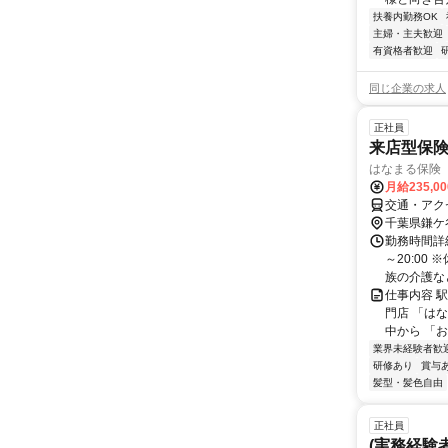
扶養内勤務OK
主婦・主夫歓迎
有資格者歓迎
同じ企業の求人
正社員
来店型保
はなまる保険
月給235,0
交通・アク
千葉県鎌ケ
勤務時間詳細
～20:00
族の介護など
仕事内容 
門店 「は
中から 「
業界未経験者歓
研修あり
賞与
髪型・髪色自由
正社員
(実務経験