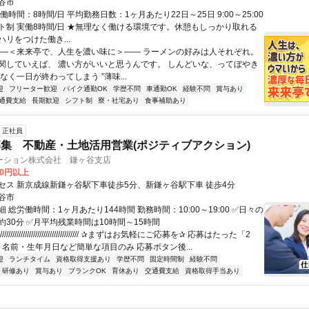
谷市
働時間：8時間/日 平均勤務日数：1ヶ月あたり22日～25日 9:00～25:00
ト制 実働8時間/日 ★無理なく働ける環境です。休憩もしっかり取れる
リをつけた働き...
――＜来来亭で、人生を濃い味に＞―― ラーメンの好みは人それぞれ。
関していえば、 濃い方がいいと思うんです。 しんどいな、ってぼやき
なく一日が終わってしまう ”薄味...
迎
フリーター歓迎
バイク通勤OK
学歴不問
車通勤OK
経験不問
賞与あり
通費支給
長期歓迎
シフト制
寮・社宅あり
食事補助あり
正社員
集 不動産・土地活用営業(ポジティブアクション)
ーション株式会社 鎌ヶ谷支店
00円以上
セス 新京成線新鎌ヶ谷駅下車徒歩5分、新鎌ヶ谷駅下車 徒歩4分
谷市
 総労働時間：1ヶ月あたり144時間 勤務時間：10:00～19:00 ✅日々の
約30分 ✅月平均残業時間は10時間～15時間
///////////////////////////////////// ✰まずはお気軽にご応募を✰ 応募はたった「2
 名前・生年月日など簡単な項目のみ 応募ボタン後...
迎
ランチタイム
資格取得支援あり
学歴不問
固定時間制
経験不問
研修あり
賞与あり
ブランクOK
育休あり
交通費支給
資格取得手当あり