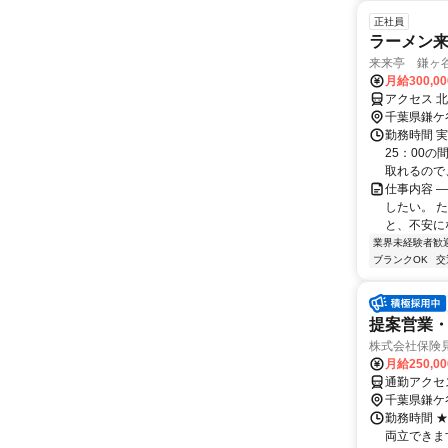
正社員
ラーメン来
来来亭 鎌ヶ谷
月給300,0
アクセス 
千葉県鎌ケ
勤務時間 実
25：00
取れるので
仕事内容 
したい。 
と、不安に
業界未経験者歓
ブランクOK
交
提案営業
株式会社保険
月給250,0
通勤アクセ
千葉県鎌ケ
勤務時間 
両立できま