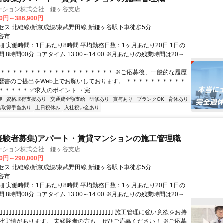
ーション株式会社 鎌ヶ谷支店
00円～386,900円
セス 北総線/新京成線/東武野田線 新鎌ヶ谷駅下車徒歩5分
谷市
細 実働時間：1日あたり8時間 平均勤務日数：1ヶ月あたり20日 1日の
 8時間00分 コアタイム 13:00～14:00 ※月あたりの残業時間は20～
＊＊＊＊＊＊＊＊＊＊＊＊＊＊＊＊＊＊＊＊ ※ご応募後、一般的な履歴
歴書のご提出をWeb上でお願いしております。 ＊＊＊＊＊＊＊＊＊＊
＊＊＊＊ ✅求人のポイント ・完...
迎
資格取得支援あり
交通費全額支給
研修あり
賞与あり
ブランクOK
育休あり
格取得手当あり
土日祝休み
入社祝い金あり
経験者募集)アパート・賃貸マンションの施工管理職
ーション株式会社 鎌ヶ谷支店
00円～290,000円
セス 北総線/新京成線/東武野田線 新鎌ヶ谷駅下車徒歩5分
谷市
細 実働時間：1日あたり8時間 平均勤務日数：1ヶ月あたり20日 1日の
 8時間00分 コアタイム 13:00～14:00 ※月あたりの残業時間は20～
｣｣｣｣｣｣｣｣｣｣｣｣｣｣｣｣｣｣｣｣｣｣｣｣｣｣｣｣｣｣｣｣｣｣｣｣｣ 施工管理に強い意欲をお持
社実績があります。 未経験者の方も、ぜひご応募ください！ ※ご応募