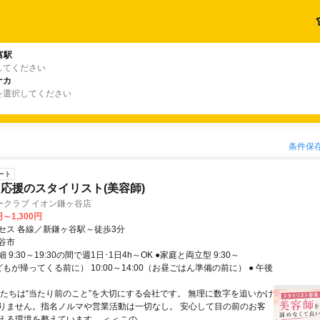
富駅
してください
ナカ
を選択してください
条件保
ート
応援のスタイリスト(美容師)
ークラブ イオン鎌ヶ谷店
円～1,300円
セス 各線／新鎌ヶ谷駅～徒歩3分
谷市
9:30～19:30の間で週1日･1日4h～OK ●家庭と両立型 9:30～
子どもが帰ってくる前に） 10:00～14:00（お昼ごはん準備の前に） ● 午後
私たちは“当たり前のこと”を大切にする会社です。 無理に数字を追いかけ
りません。指名ノルマや営業活動は一切なし。 安心して目の前のお客
える環境を整えています。 ＜＜この...