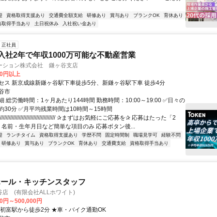
迎
資格取得支援あり
交通費全額支給
研修あり
賞与あり
ブランクOK
育休あり
格取得手当あり
土日祝休み
入社祝い金あり
正社員
)入社2年で年収1000万可能な不動産営業
ーション株式会社 鎌ヶ谷支店
00円以上
セス 新京成線新鎌ヶ谷駅下車徒歩5分、新鎌ヶ谷駅下車 徒歩4分
谷市
 総労働時間：1ヶ月あたり144時間 勤務時間：10:00～19:00 ✅日々の
約30分 ✅月平均残業時間は10時間～15時間
///////////////////////////////////// ✰まずはお気軽にご応募を✰ 応募はたった「2
 名前・生年月日など簡単な項目のみ 応募ボタン後...
迎
ランチタイム
資格取得支援あり
学歴不問
固定時間制
職場見学可
経験不問
研修あり
賞与あり
ブランクOK
育休あり
交通費支給
資格取得手当あり
ホール・キッチンスタッフ
店 (有限会社ALLホワイト)
00円～500,000円
北初富駅から徒歩2分 ★車・バイク通勤OK