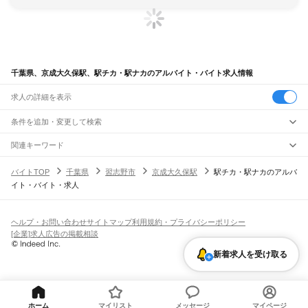
千葉県、京成大久保駅、駅チカ・駅ナカのアルバイト・バイト求人情報
求人の詳細を表示
条件を追加・変更して検索
市区町村を追加・変更
関連キーワード
完全在宅ワーク 全国
シール貼り 在宅
現在地周辺
ガチャガチャ
犬カフェ
千葉県
駅を追加・変更
バイトTOP
千葉県
習志野市
京成大久保駅
駅チカ・駅ナカのアルバ
千葉県
すべて
イト・バイト・求人
千葉市
すべて
職種を追加・変更
JR武蔵野線
中央区
花見川区
稲毛区
若葉区
緑区
美浜区
南流山駅
新松戸駅
新八柱駅
東松戸駅
市川大野駅
船橋法典駅
西船橋駅
飲食・フードサービス
銚子市
市川市
船橋市
館山市
木更津市
松戸市
野田市
茂原市
成田市
佐倉市
東金市
特徴を追加・変更
飲食・フードサービス
すべて
ヘルプ・お問い合わせ
サイトマップ
利用規約・プライバシーポリシー
JR中央・総武線
旭市
習志野市
柏市
勝浦市
市原市
流山市
八千代市
我孫子市
鴨川市
鎌ケ谷市
ホールスタッフ
キッチンスタッフ
皿洗い・洗い場
精肉・鮮魚加工
給食調理
人気
[企業]求人広告の掲載相談
市川駅
本八幡駅
下総中山駅
西船橋駅
船橋駅
東船橋駅
津田沼駅
幕張本郷駅
幕張駅
君津市
富津市
浦安市
四街道市
袖ケ浦市
八街市
印西市
白井市
富里市
南房総市
雇用形態を追加・変更
パン屋（ベーカリー）
フードカウンター販売員
バー（BAR）・バーテンダー
日払いOK
高校生歓迎
学生歓迎
深夜の仕事
髪型・髪色自由
ひげOK
ネイルOK
新検見川駅
稲毛駅
西千葉駅
千葉駅
匝瑳市
香取市
山武市
いすみ市
大網白里市
印旛郡
香取郡
山武郡
長生郡
夷隅郡
新着求人を受け取る
飲食店補助（開店・閉店準備）
飲食店（店長・マネージャー）
ピアスOK
アルバイト・パート
履歴書不要
オープニングスタッフ
留学生・外国人活躍中
安房郡
都道府県を変更
営業・販売
JR総武本線
勤務期間
正社員
市川駅
船橋駅
津田沼駅
稲毛駅
千葉駅
東千葉駅
都賀駅
四街道駅
物井駅
佐倉駅
営業・販売
すべて
短期
契約社員
単発・1日OK
長期
期間限定（春夏冬休み等）
南酒々井駅
榎戸駅
八街駅
日向駅
成東駅
松尾駅
横芝駅
飯倉駅
八日市場駅
干潟駅
旭駅
営業
テレフォンアポインター（テレアポ）
ルートセールス
コンビニ
シフト
派遣社員
飯岡駅
倉橋駅
猿田駅
松岸駅
銚子駅
フードカウンター販売員
アパレル
家電量販店・携帯販売（携帯ショップ）
土日祝のみOK
業務委託
平日のみOK
週1日からOK
週2・3日からOK
週4日以上OK
ホーム
マイリスト
メッセージ
マイページ