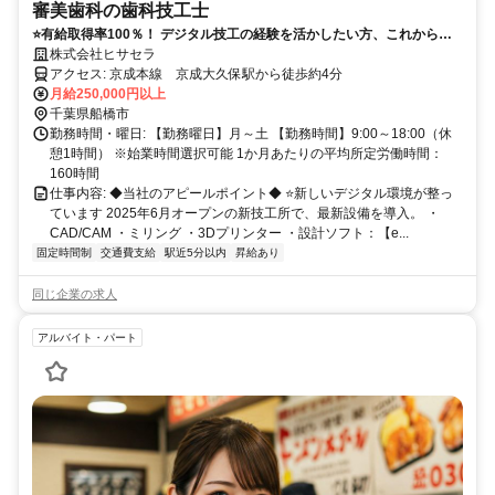
審美歯科の歯科技工士
⭐有給取得率100％！ デジタル技工の経験を活かしたい方、これから伸
ばしたい方の両方に応えられる環境です！⭐
株式会社ヒサセラ
アクセス: 京成本線 京成大久保駅から徒歩約4分
月給250,000円以上
千葉県船橋市
勤務時間・曜日: 【勤務曜日】月～土 【勤務時間】9:00～18:00（休
憩1時間） ※始業時間選択可能 1か月あたりの平均所定労働時間：
160時間
仕事内容: ◆当社のアピールポイント◆ ⭐新しいデジタル環境が整っ
ています 2025年6月オープンの新技工所で、最新設備を導入。 ・
CAD/CAM ・ミリング ・3Dプリンター ・設計ソフト：【e...
固定時間制
交通費支給
駅近5分以内
昇給あり
同じ企業の求人
アルバイト・パート