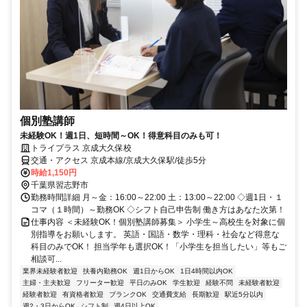
個別塾講師
未経験OK！週1日、短時間～OK！得意科目のみも可！
トライプラス 京成大久保校
交通・アクセス 京成本線/京成大久保駅/徒歩5分
時給1,150円
千葉県習志野市
勤務時間詳細 月～金：16:00～22:00 土：13:00～22:00 ◇週1日・１
コマ（１時間）～勤務OK ◇シフト自己申告制 働き方はあなた次第！
仕事内容 ＜未経験OK！個別塾講師募集＞ 小学生～高校生を対象に個
別指導をお願いします。 英語・国語・数学・理科・社会など得意な
科目のみでOK！ 担当学年も選択OK！「小学生を担当したい」等もご
相談可...
業界未経験者歓迎
扶養内勤務OK
週1日からOK
1日4時間以内OK
主婦・主夫歓迎
フリーター歓迎
平日のみOK
学生歓迎
経験不問
未経験者歓迎
経験者歓迎
有資格者歓迎
ブランクOK
交通費支給
長期歓迎
駅近5分以内
週2・3日からOK
シフト制
週4日以上OK