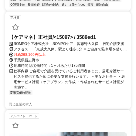
交通費支給
長期歓迎
駅近5分以内
週2・3日からOK
深夜
服装自由
正社員
【ケアマネ】正社員/<15097> / 3589ed1
SOMPOケア株式会社 SOMPOケア 習志野大久保 居宅介護支援
アクセス ・「京成大久保」駅より徒歩3分 ※ご自身で駐車場を借りて
いただければ車通勤可能です
月給268,100円以上
千葉県習志野市
勤務時間 総労働時間：1ヶ月あたり175時間
仕事内容 ご自宅で介護を受けているご利用者さまに、居宅介護サー
ビスを提供するために必要な支援を行います。 ～主なお仕事～ ・居
宅サービス計画（ケアプラン）の作成 ・作成されたサービス計画が
実施で...
変形労働時間制
同じ企業の求人
アルバイト・パート