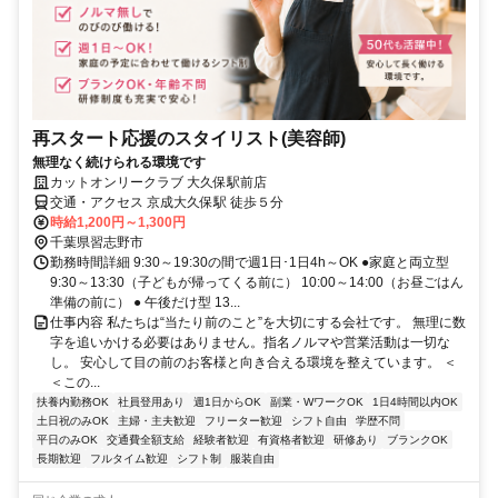
再スタート応援のスタイリスト(美容師)
無理なく続けられる環境です
カットオンリークラブ 大久保駅前店
交通・アクセス 京成大久保駅 徒歩５分
時給1,200円～1,300円
千葉県習志野市
勤務時間詳細 9:30～19:30の間で週1日･1日4h～OK ●家庭と両立型
9:30～13:30（子どもが帰ってくる前に） 10:00～14:00（お昼ごはん
準備の前に） ● 午後だけ型 13...
仕事内容 私たちは“当たり前のこと”を大切にする会社です。 無理に数
字を追いかける必要はありません。指名ノルマや営業活動は一切な
し。 安心して目の前のお客様と向き合える環境を整えています。 ＜
＜この...
扶養内勤務OK
社員登用あり
週1日からOK
副業・WワークOK
1日4時間以内OK
土日祝のみOK
主婦・主夫歓迎
フリーター歓迎
シフト自由
学歴不問
平日のみOK
交通費全額支給
経験者歓迎
有資格者歓迎
研修あり
ブランクOK
長期歓迎
フルタイム歓迎
シフト制
服装自由