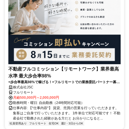
不動産フルコミッション【リモートワーク】業界最高
水準 最大歩合率98%
<歩合率最高98%で稼げる！>フルリモートでの業務委託パートナー募
集！1件単位で対応可能！
株式会社JSC
フルリモート
月給500,000円～2,000,000円
勤務時間・曜日: 自由勤務（24時間対応可能）
仕事内容: 【*仕事内容*】 賃貸、売買の営業を行っていただきます。
集客はご自身で行っていただきます。 1件単位で対応可能です！ 不動
産会社で勤務された経験がある方だと お分かりになると...
社員登用あり
フルリモート
在宅OK
週2・3日からOK