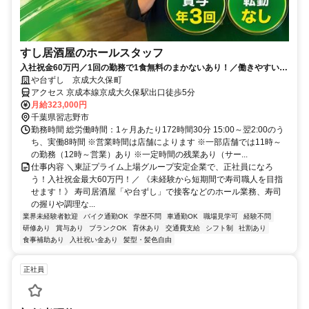
すし居酒屋のホールスタッフ
入社祝金60万円／1回の勤務で1食無料のまかないあり！／働きやすい環
境づくりに力を入れています◎
や台ずし 京成大久保町
アクセス 京成本線京成大久保駅出口徒歩5分
月給323,000円
千葉県習志野市
勤務時間 総労働時間：1ヶ月あたり172時間30分 15:00～翌2:00のう
ち、実働8時間 ※営業時間は店舗によります ※一部店舗では11時～
の勤務（12時～営業）あり ※一定時間の残業あり（サー...
仕事内容 ＼東証プライム上場グループ安定企業で、正社員になろ
う！入社祝金最大60万円！／ 《未経験から短期間で寿司職人を目指
せます！》 寿司居酒屋「や台ずし」で接客などのホール業務、寿司
の握りや調理な...
業界未経験者歓迎
バイク通勤OK
学歴不問
車通勤OK
職場見学可
経験不問
研修あり
賞与あり
ブランクOK
育休あり
交通費支給
シフト制
社割あり
食事補助あり
入社祝い金あり
髪型・髪色自由
正社員