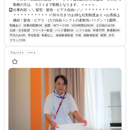
勤務の方は、 ラストまで勤務となります。 ＝＝＝＝...
仕事内容 ＼＼ 髪型・髪色・ピアス自由♪ ／／ ＊＊＊＊＊＊＊＊＊＊
＊＊＊＊＊＊＊＊＊＊ ⭐”30％引き”のお得な社割制度あり ⭐お洒落は
継続！髪色・ピアス・ひげ自由 ⭐シフトの柔軟性バツグン！1週間...
制服あり
扶養内勤務OK
副業・WワークOK
1日4時間以内OK
土日祝のみOK
主婦・主夫歓迎
フリーター歓迎
バイク通勤OK
シフト自由
学歴不問
車通勤OK
平日のみOK
学生歓迎
転勤なし
未経験者歓迎
午前
経験者歓迎
夜間
夕方
ブランクOK
アルバイト・パート