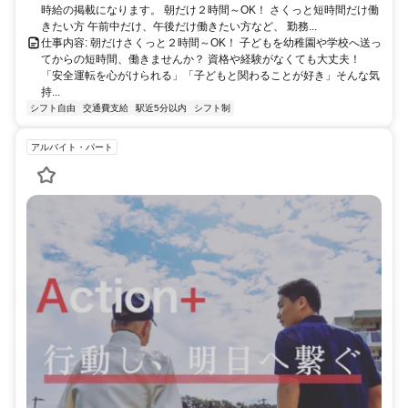
時給の掲載になります。 朝だけ２時間～OK！ さくっと短時間だけ働
きたい方 午前中だけ、午後だけ働きたい方など、 勤務...
仕事内容: 朝だけさくっと２時間～OK！ 子どもを幼稚園や学校へ送っ
てからの短時間、働きませんか？ 資格や経験がなくても大丈夫！
「安全運転を心がけられる」「子どもと関わることが好き」そんな気
持...
シフト自由
交通費支給
駅近5分以内
シフト制
アルバイト・パート