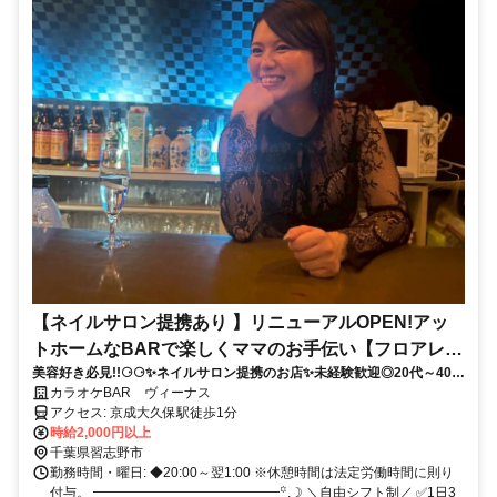
【ネイルサロン提携あり 】リニューアルOPEN!アッ
トホームなBARで楽しくママのお手伝い【フロアレデ
美容好き必見!!⚆⚆✨ネイルサロン提携のお店✨未経験歓迎◎20代～40代
ィ】
活躍中◎週末は時給UP！初めてさんも安心のアットホームなお店でゆる
カラオケBAR ヴィーナス
っとお仕事しませんか♪
アクセス: 京成大久保駅徒歩1分
時給2,000円以上
千葉県習志野市
勤務時間・曜日: ◆20:00～翌1:00 ※休憩時間は法定労働時間に則り
付与。 ━━━━━━━━━━━━━━꙳.☽ ＼自由シフト制／ ✅1日3