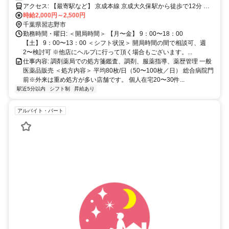
アクセス: 【最寄駅など】 京成本線 京成大久保駅から徒歩で12分 マ
イカー通勤要相談
時給2,000円～2,500円
千葉県習志野市
勤務時間・曜日: ＜開局時間＞ 【月〜金】 9：00〜18：00
【土】 9：00〜13：00 ＜シフト状況＞ 開局時間の間で相談可、週
2〜検討可 ※他店にヘルプに行って頂く場合もございます。...
仕事内容: 調剤薬局での処方箋鑑査、調剤、服薬指導、薬歴管理 一般
医薬品販売 ＜処方内容＞ 平均80枚/日（50〜100枚／日） 総合病院門
前※外来は重め処方が多い店舗です。 個人在宅20〜30件...
駅近5分以内
シフト制
昇給あり
アルバイト・パート