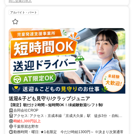
同じ企業の求人
アルバイト・パート
送迎&子ども見守り/クラップジュニア
【限定】朝だけ２時間～短時間OK！/未経験歓迎/シフト制/
合同会社CROP
アクセス: アクセス：京成本線「京成大久保」駅 徒歩3分 ・自転車
通勤可
時給1,300円以上
千葉県習志野市
勤務時間・曜日: ★1名限定 今だけ時給1300円～ ※決まり次第通常