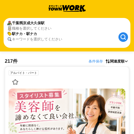
千葉県
京成大久保駅
職種を選択してください
駅チカ・駅ナカ
キーワードを選択してください
217件
条件保存
関連度順
アルバイト・パート