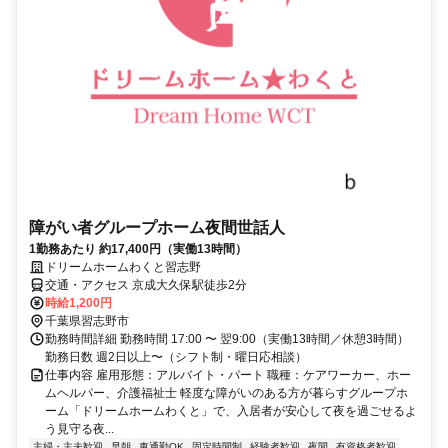
障がい者グループホーム夜間世話人
1勤務あたり 約17,400円（実働13時間）
ドリームホームわくと習志野
交通・アクセス 京成大久保駅徒歩2分
時給1,200円
千葉県習志野市
勤務時間詳細 勤務時間 17:00 〜 翌9:00（実働13時間／休憩3時間）
勤務日数 週2日以上〜（シフト制・曜日応相談）
仕事内容 雇用形態：アルバイト・パート 職種：ケアワーカー、ホー
ムヘルパー、介護福祉士 軽度な障がいのある方が暮らすグループホ
ーム「ドリームホームわくと」で、入居者が安心して夜を過ごせるよ
う見守る夜...
主婦・主夫歓迎
早朝
車通勤OK
固定時間制
経験者歓迎
夜間
有資格者歓迎