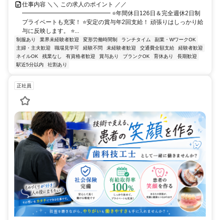
仕事内容 ＼＼ この求人のポイント ／／
━━━━━━━━━━━━━━━ ⭐年間休日126日＆完全週休2日制
プライベートも充実！ ⭐安定の賞与年2回支給！ 頑張りはしっかり給
与に反映します。 ⭐...
制服あり
業界未経験者歓迎
変形労働時間制
ランチタイム
副業・WワークOK
主婦・主夫歓迎
職場見学可
経験不問
未経験者歓迎
交通費全額支給
経験者歓迎
ネイルOK
残業なし
有資格者歓迎
賞与あり
ブランクOK
育休あり
長期歓迎
駅近5分以内
社割あり
正社員