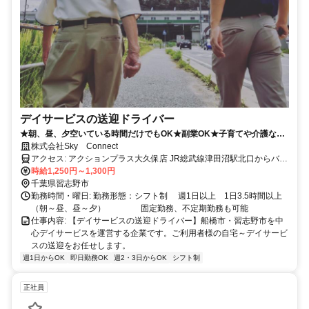
デイサービスの送迎ドライバー
★朝、昼、夕空いている時間だけでもOK★副業OK★子育てや介護など
の時期も働きやすい職場です！
株式会社Sky Connect
アクセス: アクションプラス大久保店 JR総武線津田沼駅北口からバス
7分、藤崎6丁目下車徒歩1分 ※津田沼駅北口4番5番バス乗り場より三
時給1,250円～1,300円
山車庫行、二宮神社行、八千代台駅行等多数
千葉県習志野市
勤務時間・曜日: 勤務形態：シフト制 週1日以上 1日3.5時間以上
（朝～昼、昼～夕） 固定勤務、不定期勤務も可能
仕事内容: 【デイサービスの送迎ドライバー】船橋市・習志野市を中
心デイサービスを運営する企業です。ご利用者様の自宅～デイサービ
スの送迎をお任せします。
週1日からOK
即日勤務OK
週2・3日からOK
シフト制
正社員