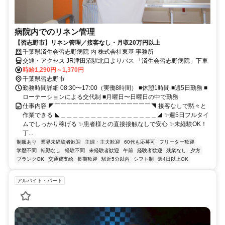
病院内でのリネン管理
【習志野市】リネン管理／接客なし・月収20万円以上
千葉県済生会習志野病院 内 株式会社東基 事務所
交通・アクセス JR津田沼駅北口よりバス 「済生会習志野病院」下車
時給1,290円～1,370円
千葉県習志野市
勤務時間詳細 08:30〜17:00（実働8時間） ■休憩1時間 ■週5日勤務 ■
ローテーションによる交代制 ■月曜日〜日曜日の中で勤務
仕事内容 ◤￣￣￣￣￣￣￣￣￣￣￣￣￣￣￣￣◥ 接客なしで黙々と
作業できる ◣＿＿＿＿＿＿＿＿＿＿＿＿＿＿＿＿◢ ✨週5日フルタイ
ムでしっかり稼げる ✨患者様との直接接触なしで安心 ✨未経験OK！
丁...
制服あり
業界未経験者歓迎
主婦・主夫歓迎
60代も応募可
フリーター歓迎
学歴不問
転勤なし
経験不問
未経験者歓迎
午前
経験者歓迎
残業なし
夕方
ブランクOK
交通費支給
長期歓迎
駅近5分以内
シフト制
週4日以上OK
アルバイト・パート