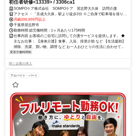
初任者研修<13339> / 3306ca1
SOMPOケア株式会社 SOMPOケア 習志野大久保 訪問介護
アクセス ・「京成大久保」駅より徒歩3分 ※ご自身で駐車場を借りて
いただければ車通勤可能です
月給206,900円以上
千葉県習志野市
勤務時間 総労働時間：1ヶ月あたり175時間
仕事内容 お客様のご自宅に訪問して介護サービスを提供します。 ◆
主なお仕事： 【身体介護】食事、入浴、排泄介助 など 【生活援助】
掃除、洗濯、買い物、調理 など お一人おひとりの生活に合わせて...
変形労働時間制
同じ企業の求人
アルバイト・パート