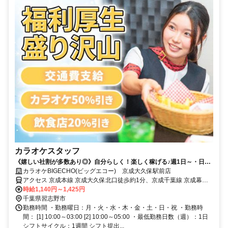
カラオケスタッフ
《嬉しい社割が多数あり◎》自分らしく！楽しく稼げる♪週1日～・日払
いOK！
カラオケBIGECHO(ビッグエコー) 京成大久保駅前店
アクセス 京成本線 京成大久保北口徒歩約1分、京成千葉線 京成幕張
本郷東口徒歩約24分、ＪＲ総武本線 幕張本郷東口徒歩約24分
時給1,140円～1,425円
千葉県習志野市
勤務時間 ・勤務曜日：月・火・水・木・金・土・日・祝 ・勤務時
間： [1] 10:00～03:00 [2] 10:00～05:00 ・最低勤務日数（週）：1日
シフトサイクル：1週間 シフト提出...