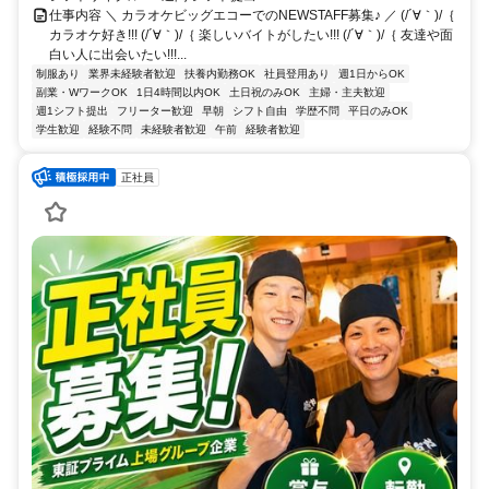
仕事内容 ＼ カラオケビッグエコーでのNEWSTAFF募集♪ ／ (/´∀｀)/｛
カラオケ好き!!! (/´∀｀)/｛ 楽しいバイトがしたい!!! (/´∀｀)/｛ 友達や面
白い人に出会いたい!!!...
制服あり
業界未経験者歓迎
扶養内勤務OK
社員登用あり
週1日からOK
副業・WワークOK
1日4時間以内OK
土日祝のみOK
主婦・主夫歓迎
週1シフト提出
フリーター歓迎
早朝
シフト自由
学歴不問
平日のみOK
学生歓迎
経験不問
未経験者歓迎
午前
経験者歓迎
正社員