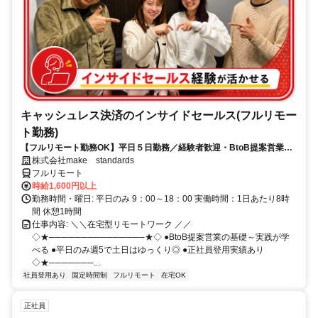
キャッシュレス決済のインサイドセールス(フルリモー
ト勤務)
【フルリモート勤務OK】平日５日勤務／経験者歓迎・BtoB提案営業で
スキルアップ
株式会社make standards
フルリモート
時給1,600円以上
勤務時間・曜日: 平日のみ 9：00～18：00 実働時間：1日あたり8時
間 休憩1時間
仕事内容: ＼＼在宅型リモートワーク ／／
◇★───────────────★◇ ●BtoB提案営業の基礎～実践が学
べる ●平日のみ週5で土日はゆっくり◎ ●正社員登用実績あり
◇★───────...
社員登用あり
固定時間制
フルリモート
在宅OK
正社員