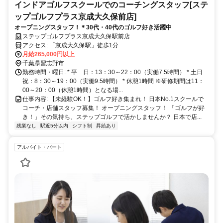
インドアゴルフスクールでのコーチングスタッフ[ステ
ップゴルフプラス京成大久保前店]
オープニングスタッフ！＊30代・40代のゴルフ好き活躍中
ステップゴルフプラス京成大久保駅前店
アクセス: 「京成大久保駅」徒歩1分
月給265,000円以上
千葉県習志野市
勤務時間・曜日: * 平 日：13：30～22：00（実働7.5時間） * 土日
祝：8：30～19：00（実働9.5時間） * 休憩1時間 ※研修期間は11：
00～20：00（休憩1時間）となる場...
仕事内容: 【未経験OK！】ゴルフ好き集まれ！ 日本No.1スクールで
コーチ・店舗スタッフ募集！ オープニングスタッフ！ 「ゴルフが好
き！」その気持ち、ステップゴルフで活かしませんか？ 日本で店...
残業なし
駅近5分以内
シフト制
昇給あり
アルバイト・パート