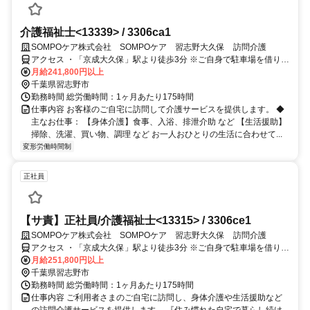
介護福祉士<13339> / 3306ca1
SOMPOケア株式会社 SOMPOケア 習志野大久保 訪問介護
アクセス ・「京成大久保」駅より徒歩3分 ※ご自身で駐車場を借りて
いただければ車通勤可能です
月給241,800円以上
千葉県習志野市
勤務時間 総労働時間：1ヶ月あたり175時間
仕事内容 お客様のご自宅に訪問して介護サービスを提供します。 ◆
主なお仕事： 【身体介護】食事、入浴、排泄介助 など 【生活援助】
掃除、洗濯、買い物、調理 など お一人おひとりの生活に合わせて...
変形労働時間制
正社員
【サ責】正社員/介護福祉士<13315> / 3306ce1
SOMPOケア株式会社 SOMPOケア 習志野大久保 訪問介護
アクセス ・「京成大久保」駅より徒歩3分 ※ご自身で駐車場を借りて
いただければ車通勤可能です
月給251,800円以上
千葉県習志野市
勤務時間 総労働時間：1ヶ月あたり175時間
仕事内容 ご利用者さまのご自宅に訪問し、身体介護や生活援助など
の訪問介護サービスを提供します。 『住み慣れた自宅で暮らし続け