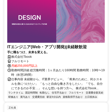
ITエンジニア(Web・アプリ開発)|未経験歓迎
手に職をつけ、未来を変える。
株式会社Tbook
フルリモート
月給250,000円以上
勤務時間詳細 総労働時間：1ヶ月あたり160時間 勤務時間：10時〜19
時（休憩1時間）
仕事内容 未経験から、IT業界デビュー。 「将来のために、何かスキ
ルを身につけたい」 「もっと自由な働き方をしたい」 「でも、自分
にできるのか不安…」 そんな想いを持つ方へ。 株式会社Tbook...
ランチタイム
固定時間制
転勤なし
住宅手当あり
フルリモート
交通費全額支給
研修あり
賞与あり
交通費支給
駅近5分以内
資格取得手当あり
土日祝休み
正社員