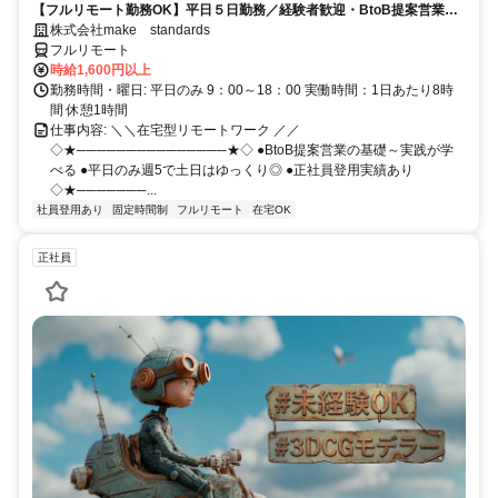
【フルリモート勤務OK】平日５日勤務／経験者歓迎・BtoB提案営業で
スキルアップ
株式会社make standards
フルリモート
時給1,600円以上
勤務時間・曜日: 平日のみ 9：00～18：00 実働時間：1日あたり8時
間 休憩1時間
仕事内容: ＼＼在宅型リモートワーク ／／
◇★───────────────★◇ ●BtoB提案営業の基礎～実践が学
べる ●平日のみ週5で土日はゆっくり◎ ●正社員登用実績あり
◇★───────...
社員登用あり
固定時間制
フルリモート
在宅OK
正社員