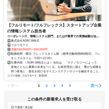
【フルリモート/フルフレックス】スタートアップ企業
の情報システム担当者
コーポレートIT、情報システム部門、またはIT業界での実務経験がある
方、大歓迎！
株式会社AGRI SMILE
フルリモート
月給340,000円～500,000円
勤務時間・曜日: フレックスタイム制 （標準労働時間8時間/日、フレ
キシブルタイム：5:00〜22:00）
仕事内容: ＜AGRI SMILEとは＞ 当社は、「テクノロジーによって、
産地とともに農業の未来をつくる」を経営理念に据え、豊かな経験を
持つ産地と、進化を続けるサイエンステクノロジーを融合すること...
シフト自由
フルリモート
在宅OK
前へ
次へ
1
2
3
4
5
この条件の新着求人を受け取る
千葉県 / 馬立駅