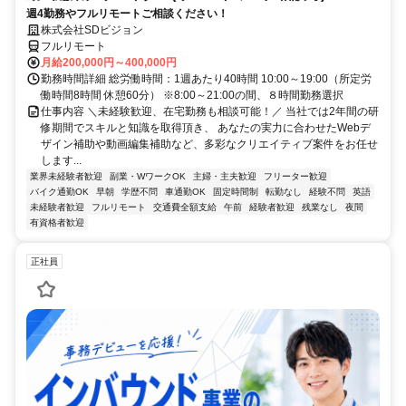
週4勤務やフルリモートご相談ください！
株式会社SDビジョン
フルリモート
月給200,000円～400,000円
勤務時間詳細 総労働時間：1週あたり40時間 10:00～19:00（所定労
働時間8時間 休憩60分） ※8:00～21:00の間、８時間勤務選択
仕事内容 ＼未経験歓迎、在宅勤務も相談可能！／ 当社では2年間の研
修期間でスキルと知識を取得頂き、 あなたの実力に合わせたWebデ
ザイン補助や動画編集補助など、多彩なクリエイティブ案件をお任せ
します...
業界未経験者歓迎
副業・WワークOK
主婦・主夫歓迎
フリーター歓迎
バイク通勤OK
早朝
学歴不問
車通勤OK
固定時間制
転勤なし
経験不問
英語
未経験者歓迎
フルリモート
交通費全額支給
午前
経験者歓迎
残業なし
夜間
有資格者歓迎
正社員