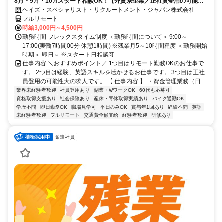
8月・9月・10月スタート相談OK！【外資系企業／正社員登用の可能性
大／700万～800万／リモート勤務OK】経理財務
ヘイズ・スペシャリスト・リクルートメント・ジャパン株式会社
フルリモート
時給3,000円～4,500円
勤務時間 フレックスタイム制度 ＜勤務時間について＞ 9:00～
17:00(実働7時間00分 休憩1時間) ※残業月5～10時間程度 ＜勤務開始
時期＞ 即日～ ※スタート日相談可
仕事内容 ＼おすすめポイント／ 1つ目はリモート勤務OKのお仕事で
す。 2つ目は経験、英語スキルを活かせるお仕事です。 3つ目は正社
員登用の可能性大の求人です。 【 仕事内容 】 ・資金管理業務（日...
業界未経験者歓迎
社員登用あり
副業・WワークOK
60代も応募可
資格取得支援あり
社会保険あり
産休・育休取得実績あり
バイク通勤OK
学歴不問
即日勤務OK
職場見学可
平日のみOK
賞与年1回あり
経験不問
英語
未経験者歓迎
フルリモート
交通費全額支給
経験者歓迎
研修あり
派遣社員