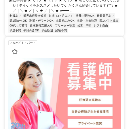
仕事内容 ★ ＼｜／ ★ ＼｜／ ★ ＼｜／ ★ ちょっと見ていってくださ
い!! テイケイをおススメしたいワケ たくさん紹介しています (^^♪ ★
／｜＼ ★ ／｜＼ ★ ／｜＼ ★ ⭐━━ ...
制服あり
業界未経験者歓迎
短期（3ヵ月以内）
扶養内勤務OK
社員登用あり
週1日からOK
副業・WワークOK
土日祝のみOK
主婦・主夫歓迎
週1シフト提出
60代も応募可
資格取得支援あり
フリーター歓迎
短期
早朝
シフト自由
学歴不問
平日のみOK
学生歓迎
経験不問
アルバイト・パート