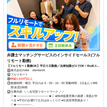
弁護士マッチングサービスのインサイドセールス(フル
リモート勤務)
【フルリモート勤務OK】平日５日勤務／法律知識ゼロでOK！BtoBスキ
ルが身につく営業職
株式会社make standards
フルリモート
時給1,600円以上
勤務時間・曜日: 平日のみ 9：00～18：00 実働時間：1日あたり8時
間 休憩1時間
仕事内容: ＼＼在宅型リモートワーク ／／
◇★───────────────★◇ ●BtoB提案営業の基礎～実践が学
べる ●平日のみ週5で土日はゆっくり◎ ●社員登用実績あり！
◇★───────...