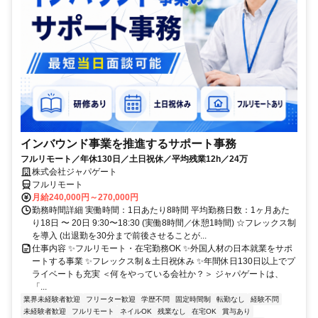
インバウンド事業を推進するサポート事務
フルリモート／年休130日／土日祝休／平均残業12h／24万
株式会社ジャパゲート
フルリモート
月給240,000円～270,000円
勤務時間詳細 実働時間：1日あたり8時間 平均勤務日数：1ヶ月あた
り18日 〜 20日 9:30〜18:30 (実働8時間／休憩1時間) ☆フレックス制
を導入 (出退勤を30分まで前後させることが...
仕事内容 ✨フルリモート・在宅勤務OK ✨外国人材の日本就業をサポ
ートする事業 ✨フレックス制＆土日祝休み ✨年間休日130日以上でプ
ライベートも充実 ＜何をやっている会社か？＞ ジャパゲートは、
「...
業界未経験者歓迎
フリーター歓迎
学歴不問
固定時間制
転勤なし
経験不問
未経験者歓迎
フルリモート
ネイルOK
残業なし
在宅OK
賞与あり