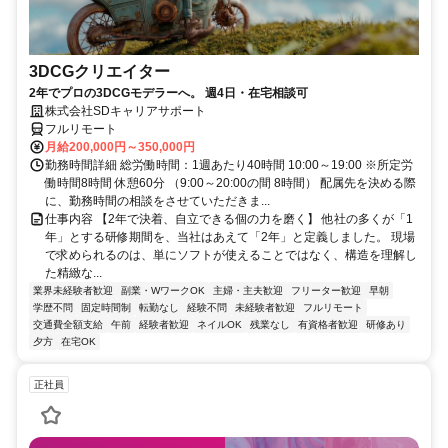
3DCGクリエイター
2年でプロの3DCGモデラーへ。 週4日・在宅相談可
株式会社SDキャリアサポート
フルリモート
月給200,000円～350,000円
勤務時間詳細 総労働時間：1週あたり40時間 10:00～19:00 ※所定労
働時間8時間 休憩60分 （9:00～20:00の間 8時間） 配属先を決める際
に、勤務時間の相談をさせていただきま...
仕事内容 【2年で決着、自立できる個の力を磨く】 他社の多くが「1
年」とする研修期間を、当社はあえて「2年」と定義しました。 現場
で求められるのは、単にソフトが使えることではなく、構造を理解し
た精緻な...
業界未経験者歓迎
副業・WワークOK
主婦・主夫歓迎
フリーター歓迎
早朝
学歴不問
固定時間制
転勤なし
経験不問
未経験者歓迎
フルリモート
交通費全額支給
午前
経験者歓迎
ネイルOK
残業なし
有資格者歓迎
研修あり
夕方
在宅OK
正社員