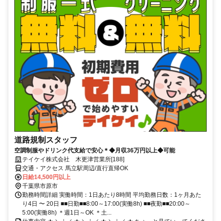
道路規制スタッフ
空調制服やドリンク代支給で安心＊◆月収36万円以上◆可能
テイケイ株式会社 木更津営業所[188]
交通・アクセス 馬立駅周辺/直行直帰OK
日給14,500円以上
千葉県市原市
勤務時間詳細 実働時間：1日あたり8時間 平均勤務日数：1ヶ月あた
り4日 〜 20日 ■■日勤■■8:00～17:00(実働8h) ■■夜勤■■20:00～
5:00(実働8h) ＊週1日～OK ＊土...