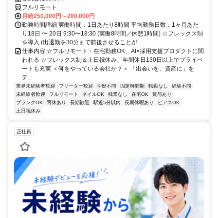
フルリモート
月給250,000円～280,000円
勤務時間詳細 実働時間：1日あたり8時間 平均勤務日数：1ヶ月あた
り18日 〜 20日 9:30〜18:30 (実働8時間／休憩1時間) ☆フレックス制
を導入 (出退勤を30分まで前後させることが...
仕事内容 ☆フルリモート・在宅勤務OK、AI×採用支援プロダクトに関
われる ☆フレックス制＆土日祝休み、年間休日130日以上でプライベ
ートも充実 ＜何をやっている会社か？＞ 「出会いを、資産に」を
テ...
業界未経験者歓迎
フリーター歓迎
学歴不問
固定時間制
転勤なし
経験不問
未経験者歓迎
フルリモート
ネイルOK
残業なし
在宅OK
賞与あり
ブランクOK
育休あり
長期歓迎
駅近5分以内
長期休暇あり
ピアスOK
土日祝休み
正社員