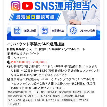
インバウンド事業のSNS運用担当
目指せ登録者1万人！土日祝休／平均残業12h／フルリモート
株式会社ジャパゲート
フルリモート
月給230,000円～280,000円
勤務時間詳細 実働時間：1日あたり8時間 平均勤務日数：1ヶ月あた
り18日 〜 20日 9:30〜18:30 (実働8時間／休憩1時間) ☆フレックス制
を導入 (出退勤を30分まで前後させることが...
仕事内容 ✨未経験からSNSマーケティングのプロに！ ✨フルリモー
ト＆フレックスで柔軟な働き方🏢 ✨土日休み(年休130日)、残業月
10h程度 ✅Instagramアカウント ↓ https:/...
業界未経験者歓迎
フリーター歓迎
学歴不問
固定時間制
転勤なし
経験不問
未経験者歓迎
フルリモート
ネイルOK
残業なし
在宅OK
賞与あり
ブランクOK
育休あり
長期歓迎
駅近5分以内
長期休暇あり
ピアスOK
土日祝休み