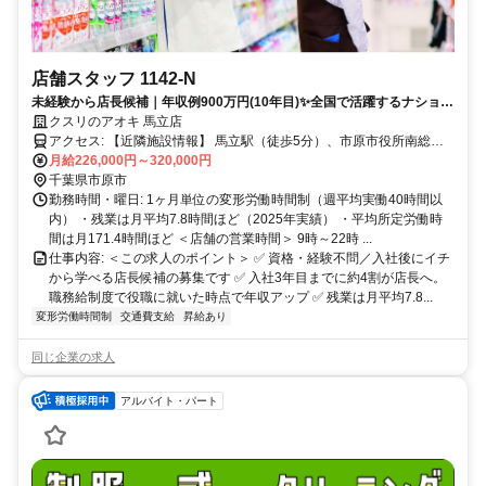
店舗スタッフ 1142-N
未経験から店長候補｜年収例900万円(10年目)✨全国で活躍するナショナ
ル社員✅社宅あり
クスリのアオキ 馬立店
アクセス: 【近隣施設情報】 馬立駅（徒歩5分）、市原市役所南総支
所（車5分）、市原ぞうの国（車10分）
月給226,000円～320,000円
千葉県市原市
勤務時間・曜日: 1ヶ月単位の変形労働時間制（週平均実働40時間以
内） ・残業は月平均7.8時間ほど（2025年実績） ・平均所定労働時
間は月171.4時間ほど ＜店舗の営業時間＞ 9時～22時 ...
仕事内容: ＜この求人のポイント＞ ✅ 資格・経験不問／入社後にイチ
から学べる店長候補の募集です ✅ 入社3年目までに約4割が店長へ。
職務給制度で役職に就いた時点で年収アップ ✅ 残業は月平均7.8...
変形労働時間制
交通費支給
昇給あり
同じ企業の求人
アルバイト・パート