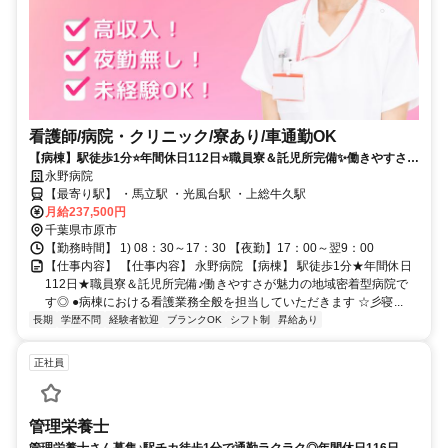
看護師/病院・クリニック/寮あり/車通勤OK
【病棟】駅徒歩1分⭐年間休日112日⭐職員寮＆託児所完備✨働きやすさが
魅力の地域密着型病院です⭕
永野病院
【最寄り駅】 ・馬立駅 ・光風台駅 ・上総牛久駅
月給237,500円
千葉県市原市
【勤務時間】 1) 08：30～17：30 【夜勤】17：00～翌9：00
【仕事内容】 【仕事内容】 永野病院 【病棟】 駅徒歩1分★年間休日
112日★職員寮＆託児所完備♪働きやすさが魅力の地域密着型病院で
す◎ ●病棟における看護業務全般を担当していただきます ☆彡寝...
長期
学歴不問
経験者歓迎
ブランクOK
シフト制
昇給あり
正社員
管理栄養士
管理栄養士さん募集♪駅チカ徒歩1分で通勤ラクラク◎年間休日116日★