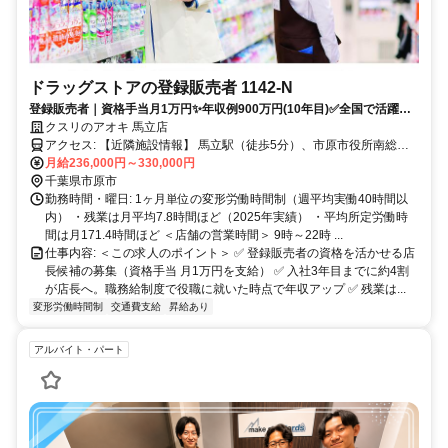
ドラッグストアの登録販売者 1142-N
登録販売者｜資格手当月1万円✨年収例900万円(10年目)✅全国で活躍す
るナショナル社員
クスリのアオキ 馬立店
アクセス: 【近隣施設情報】 馬立駅（徒歩5分）、市原市役所南総支
所（車5分）、市原ぞうの国（車10分）
月給236,000円～330,000円
千葉県市原市
勤務時間・曜日: 1ヶ月単位の変形労働時間制（週平均実働40時間以
内） ・残業は月平均7.8時間ほど（2025年実績） ・平均所定労働時
間は月171.4時間ほど ＜店舗の営業時間＞ 9時～22時 ...
仕事内容: ＜この求人のポイント＞ ✅ 登録販売者の資格を活かせる店
長候補の募集（資格手当 月1万円を支給） ✅ 入社3年目までに約4割
が店長へ。職務給制度で役職に就いた時点で年収アップ ✅ 残業は...
変形労働時間制
交通費支給
昇給あり
アルバイト・パート