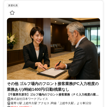
派遣社員
その他 ゴルフ場内のフロント接客業務(PC入力程度の
業務あり)/時給1400円/日勤/残業なし
【千葉県市原市】ゴルフ場内のフロント接客業務（ＰＣ入力程度の業務
あり）/時給1400円/日勤/残業なし_keiyo796/706
株式会社日本ワークプレイス
最寄り駅 上総牛久駅 アクセス JR線「上総牛久駅」より車12分