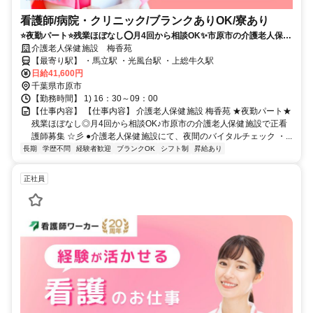
看護師/病院・クリニック/ブランクありOK/寮あり
⭐夜勤パート⭐残業ほぼなし⭕月4回から相談OK✨市原市の介護老人保健
施設で正看護師募集⭐彡
介護老人保健施設 梅香苑
【最寄り駅】 ・馬立駅 ・光風台駅 ・上総牛久駅
日給41,600円
千葉県市原市
【勤務時間】 1) 16：30～09：00
【仕事内容】 【仕事内容】 介護老人保健施設 梅香苑 ★夜勤パート★
残業ほぼなし◎月4回から相談OK♪市原市の介護老人保健施設で正看
護師募集 ☆彡 ●介護老人保健施設にて、夜間のバイタルチェック ・...
長期
学歴不問
経験者歓迎
ブランクOK
シフト制
昇給あり
正社員