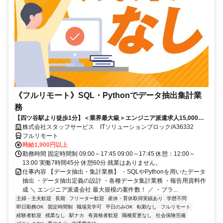
《フルリモート》SQL・Pythonでデータ抽出集計業
務
【四ツ谷駅より徒歩1分】＜業界最大級＞エンジニア派遣求人15,000件
以上◎ 来社不要のカンタン登録→最短2日で就業可能！！
株式会社スタッフサービス ITソリューションブロック/A36332
フルリモート
時給1,900円以上
勤務時間 固定時間制 09:00～17:45 09:00～17:45 休憩：12:00～
13:00 実働7時間45分 休憩60分 残業はありません。
仕事内容 【データ抽出・集計業務】 ・SQLやPythonを用いたデータ
抽出 ・データ抽出定義の設計 ・各種データ集計業務 ・報告用資料作
成 ＼ エンジニア派遣会社 最大規模の案件数！ ／ ・ブラ...
主婦・主夫歓迎
長期
フリーター歓迎
産休・育休取得実績あり
学歴不問
即日勤務OK
固定時間制
職場見学可
平日のみOK
転勤なし
フルリモート
経験者歓迎
残業なし
駅ナカ
有資格者歓迎
職種変更なし
社会保険完備