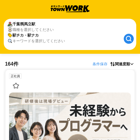
千葉県
馬立駅
職種を選択してください
駅チカ・駅ナカ
キーワードを選択してください
164件
条件保存
関連度順
正社員