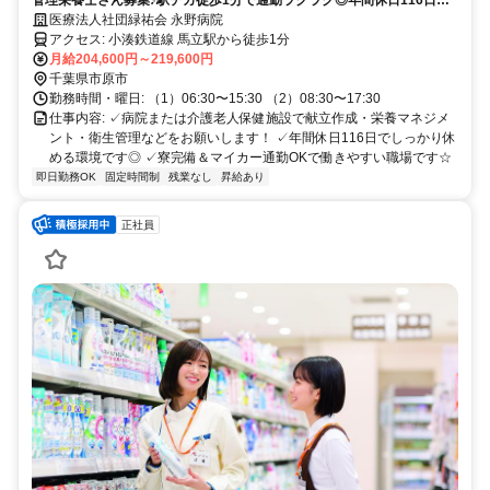
昇給・賞与あり＆寮完備！福利厚生充実の病院勤務です☆
医療法人社団緑祐会 永野病院
アクセス: 小湊鉄道線 馬立駅から徒歩1分
月給204,600円～219,600円
千葉県市原市
勤務時間・曜日: （1）06:30〜15:30 （2）08:30〜17:30
仕事内容: ✓病院または介護老人保健施設で献立作成・栄養マネジメ
ント・衛生管理などをお願いします！ ✓年間休日116日でしっかり休
める環境です◎ ✓寮完備＆マイカー通勤OKで働きやすい職場です☆
即日勤務OK
固定時間制
残業なし
昇給あり
正社員