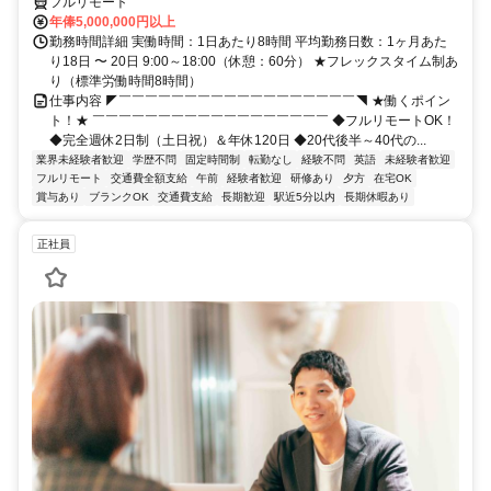
フルリモート
年俸5,000,000円以上
勤務時間詳細 実働時間：1日あたり8時間 平均勤務日数：1ヶ月あた
り18日 〜 20日 9:00～18:00（休憩：60分） ★フレックスタイム制あ
り（標準労働時間8時間）
仕事内容 ◤￣￣￣￣￣￣￣￣￣￣￣￣￣￣￣￣￣￣◥ ★働くポイン
ト！★ ￣￣￣￣￣￣￣￣￣￣￣￣￣￣￣￣￣￣ ◆フルリモートOK！
◆完全週休2日制（土日祝）＆年休120日 ◆20代後半～40代の...
業界未経験者歓迎
学歴不問
固定時間制
転勤なし
経験不問
英語
未経験者歓迎
フルリモート
交通費全額支給
午前
経験者歓迎
研修あり
夕方
在宅OK
賞与あり
ブランクOK
交通費支給
長期歓迎
駅近5分以内
長期休暇あり
正社員