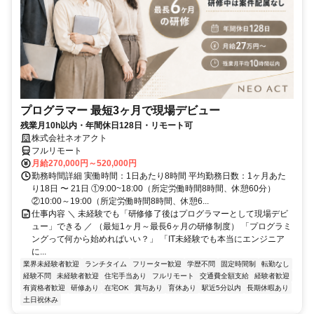
プログラマー 最短3ヶ月で現場デビュー
残業月10h以内・年間休日128日・リモート可
株式会社ネオアクト
フルリモート
月給270,000円～520,000円
勤務時間詳細 実働時間：1日あたり8時間 平均勤務日数：1ヶ月あた
り18日 〜 21日 ①9:00~18:00（所定労働時間8時間、休憩60分）
②10:00～19:00（所定労働時間8時間、休憩6...
仕事内容 ＼ 未経験でも「研修修了後はプログラマーとして現場デビ
ュー」できる ／ （最短1ヶ月～最長6ヶ月の研修制度） 「プログラミ
ングって何から始めればいい？」 「IT未経験でも本当にエンジニア
に...
業界未経験者歓迎
ランチタイム
フリーター歓迎
学歴不問
固定時間制
転勤なし
経験不問
未経験者歓迎
住宅手当あり
フルリモート
交通費全額支給
経験者歓迎
有資格者歓迎
研修あり
在宅OK
賞与あり
育休あり
駅近5分以内
長期休暇あり
土日祝休み