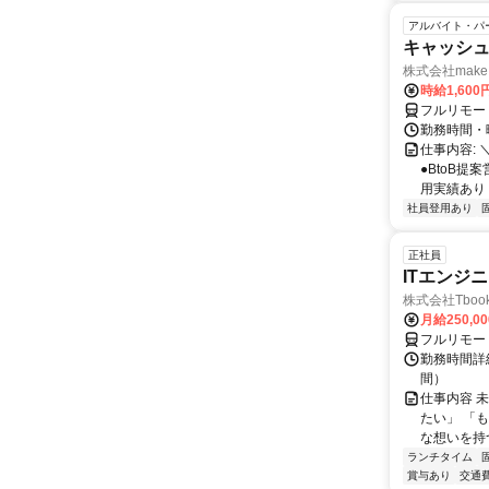
アルバイト・パ
キャッシュ
株式会社make 
時給1,60
フルリモー
勤務時間・曜
仕事内容: 
●BtoB
用実績あり ◇
社員登用あり
正社員
ITエンジ
株式会社Tboo
月給250,0
フルリモー
勤務時間詳細
間）
仕事内容 
たい」 「
な想いを持つ
ランチタイム
賞与あり
交通