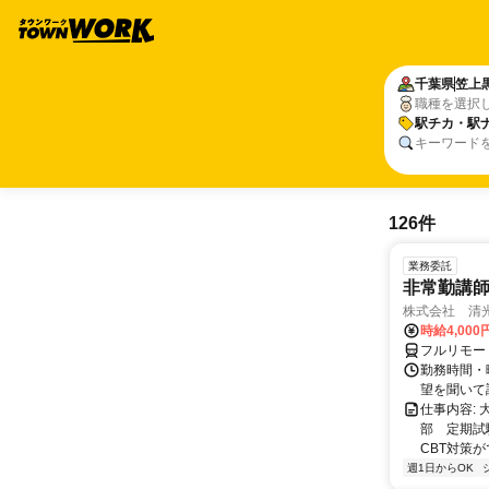
千葉県
笠上
職種を選択
駅チカ・駅
キーワード
126件
業務委託
非常勤講
株式会社 清
時給4,00
フルリモー
勤務時間・曜
望を聞いて
仕事内容:
部 定期試
CBT対策
週1日からOK