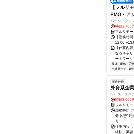
【フルリモ
PMO・アシ)
パーソルクロ
時給2,700
フルリモー
【勤務時間】
12:00〜13:
【仕事内容
なるキャリ
ートワーク 
長期
産休・育
交通費支給
駅
派遣社員
外資系企
ヘイズ・スペ
時給3,000
フルリモー
勤務時間 フ
分 休憩1時
可
仕事内容 
経験、英語