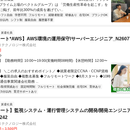
プライム上場のベクトルグループ）は 「労働生産性革命を起こす」を
掲げ、前年比300%の成長を遂げてい...
シフト自由
学歴不問
フルリモート
経験者歓迎
研修あり
在宅OK
ブランクOK
5分以内
シフト制
服装自由
履歴書不要
派遣社員
ート*AWS】AWS環境の運用保守/サーバーエンジニア_N26077
ステクノロジー株式会社
円
ト
 【勤務時間】10:00〜19:00(実働時間08時間) 【休憩時間】12:00〜
】 ＼この求人のおすすめポイント／ ◆就業者限定CCNA・CCNP資格
 ◆服装自由 ◆複数名募集 ◆フルリモートワーク ◆8月スタート ◆10時
通信事業関連会社勤務 ...
休取得実績あり
固定時間制
フルリモート
社会保険完備
在宅OK
育休あり
近5分以内
育児サポートあり
派遣社員
ート】監視システム・運行管理システムの開発/開発エンジニ
242
ステクノロジー株式会社
円～3,500円