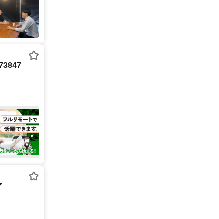
3847
ア