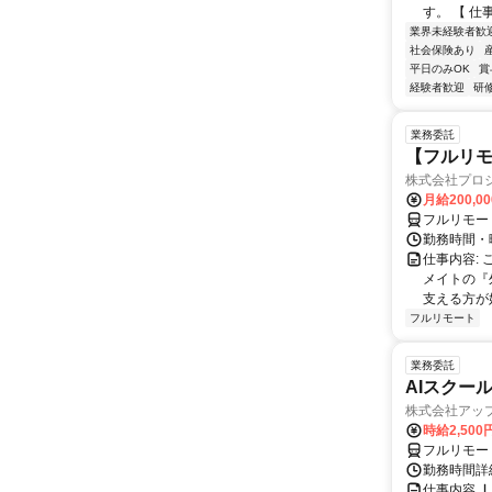
す。 【 仕
業界未経験者歓
社会保険あり
平日のみOK
賞
経験者歓迎
研
業務委託
【フルリモ
株式会社プロ
月給200,0
フルリモー
勤務時間・
仕事内容:
メイトの『
支える方が
フルリモート
業務委託
AIスクー
株式会社アッ
時給2,500
フルリモー
勤務時間詳
仕事内容 