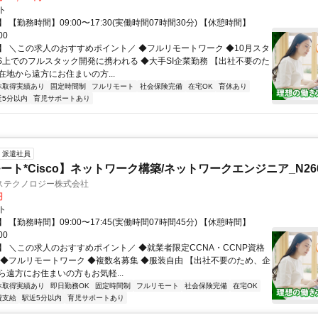
ト
 【勤務時間】09:00〜17:30(実働時間07時間30分) 【休憩時間】
00
】 ＼この求人のおすすめポイント／ ◆フルリモートワーク ◆10月スタ
WS上でのフルスタック開発に携われる ◆大手SI企業勤務 【出社不要のた
在地から遠方にお住まいの方...
休取得実績あり
固定時間制
フルリモート
社会保険完備
在宅OK
育休あり
近5分以内
育児サポートあり
派遣社員
ト*Cisco】ネットワーク構築/ネットワークエンジニア_N2606
ステクノロジー株式会社
円
ト
 【勤務時間】09:00〜17:45(実働時間07時間45分) 【休憩時間】
00
】 ＼この求人のおすすめポイント／ ◆就業者限定CCNA・CCNP資格
 ◆フルリモートワーク ◆複数名募集 ◆服装自由 【出社不要のため、企
ら遠方にお住まいの方もお気軽...
休取得実績あり
即日勤務OK
固定時間制
フルリモート
社会保険完備
在宅OK
費支給
駅近5分以内
育児サポートあり