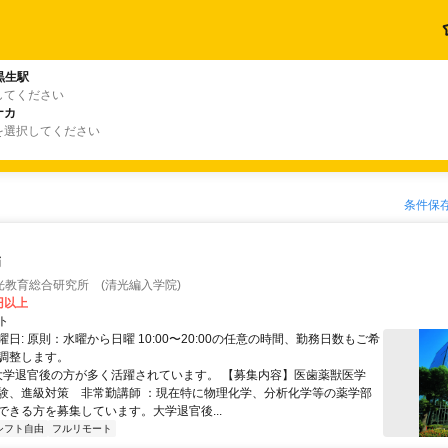
黒生駅
してください
ナカ
を選択してください
条件保
師
光教育総合研究所 (清光編入学院)
0円以上
ト
日: 原則：水曜から日曜 10:00〜20:00の任意の時間、勤務日数もご希
調整します。
 大学退官後の方が多く活躍されています。 【募集内容】医歯薬獣医学
験、進級対策 非常勤講師 ：現在特に物理化学、分析化学等の薬学部
ができる方を募集しています。大学退官後...
シフト自由
フルリモート