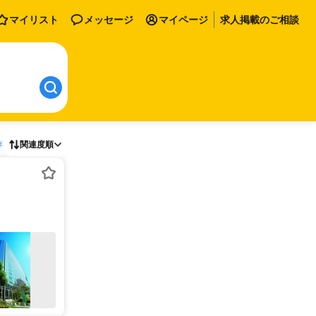
マイリスト
メッセージ
マイページ
求人掲載のご相談
存
関連度順