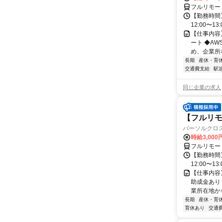
フルリモー
【勤務時間】
12:00〜13:
【仕事内容
ート ◆A
め、企業所
長期
産休・育
交通費支給
駅
同じ企業の求人
【フルリモー
パーソルクロ
時給3,000
フルリモー
【勤務時間】
12:00〜13:
【仕事内容
助成金あり
業所在地か
長期
産休・育
育休あり
交通