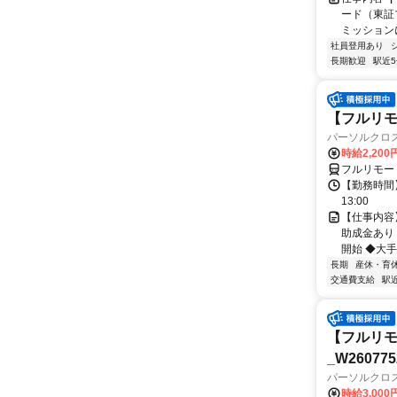
ード（東証
ミッションに
社員登用あり
長期歓迎
駅近
【フルリモ
パーソルクロ
時給2,200
フルリモー
【勤務時間】
13:00
【仕事内容
助成金あり
開始 ◆大手
長期
産休・育
交通費支給
駅
【フルリモ
_W260775
パーソルクロ
時給3,000