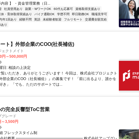
事内容 】 ・資金管理業務（日...
迎
社員登用あり
副業・WワークOK
60代も応募可
資格取得支援あり
産休・育休取得実績あり
バイク通勤OK
学歴不問
即日勤務OK
職場見学可
与年1回あり
経験不問
英語
未経験者歓迎
フルリモート
交通費全額支給
修あり
ート】外部企業のCOO(社長補佐)
ジェクトメイト
00円～500,000円
ト
曜日: 相談の上決定
 ご覧いただき、ありがとうございます！ 今回は、株式会社プロジェクト
外部企業のCOO（社長補佐）』の募集です！ 「前に出るより、誰かを
好き」 「でも、ただのサポートでは...
ルの完全反響型ToC営業
プグレード
円～3,500円
ト
細 フレックスタイム制
▏会社概要 ━━━━━━━━━━━━━━━━━━ 株式会社アップグレ