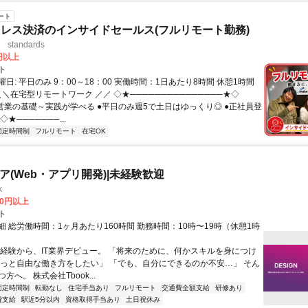
ート
レス決済のインサイドセールス(フルリモート勤務)
standards
0円以上
ト
日: 平日のみ 9：00～18：00 実働時間：1日あたり8時間 休憩1時間
＼＼在宅型リモートワーク ／／ ◇★───────────────★◇
提案営業の基礎～実践が学べる ●平日のみ週5で土日はゆっくり◎ ●正社員登
★───────...
固定時間制
フルリモート
在宅OK
ニア(Web・アプリ開発)|未経験歓迎
k
00円以上
ト
 総労働時間：1ヶ月あたり160時間 勤務時間：10時〜19時（休憩1時
未経験から、IT業界デビュー。 「将来のために、何かスキルを身につけ
もっと自由な働き方をしたい」 「でも、自分にできるのか不安…」 そん
方へ。 株式会社Tbook...
固定時間制
転勤なし
住宅手当あり
フルリモート
交通費全額支給
研修あり
費支給
駅近5分以内
資格取得手当あり
土日祝休み