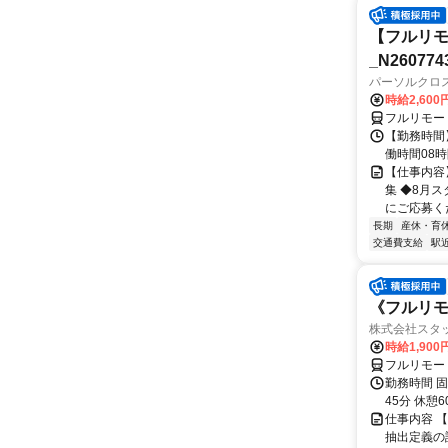
【フルリモ
_N260774
パーソルクロ
時給2,600
フルリモー
【勤務時間】 
働時間08時間
【仕事内容
集 ◆8月
にご応募くだ
長期
産休・育
交通費支給
駅
《フルリモ
株式会社スタッ
時給1,90
フルリモー
勤務時間 固定
45分 休憩
仕事内容 【
抽出定義の