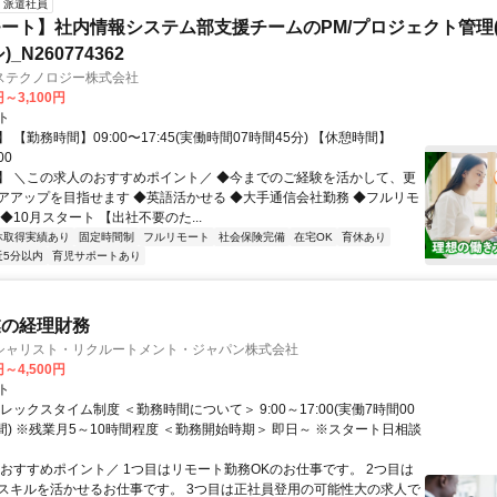
派遣社員
ート】社内情報システム部支援チームのPM/プロジェクト管理(
_N260774362
ステクノロジー株式会社
円～3,100円
ト
 【勤務時間】09:00〜17:45(実働時間07時間45分) 【休憩時間】
00
】 ＼この求人のおすすめポイント／ ◆今までのご経験を活かして、更
アアップを目指せます ◆英語活かせる ◆大手通信会社勤務 ◆フルリモ
◆10月スタート 【出社不要のた...
休取得実績あり
固定時間制
フルリモート
社会保険完備
在宅OK
育休あり
近5分以内
育児サポートあり
業の経理財務
シャリスト・リクルートメント・ジャパン株式会社
円～4,500円
ト
レックスタイム制度 ＜勤務時間について＞ 9:00～17:00(実働7時間00
間) ※残業月5～10時間程度 ＜勤務開始時期＞ 即日～ ※スタート日相談
＼おすすめポイント／ 1つ目はリモート勤務OKのお仕事です。 2つ目は
スキルを活かせるお仕事です。 3つ目は正社員登用の可能性大の求人で