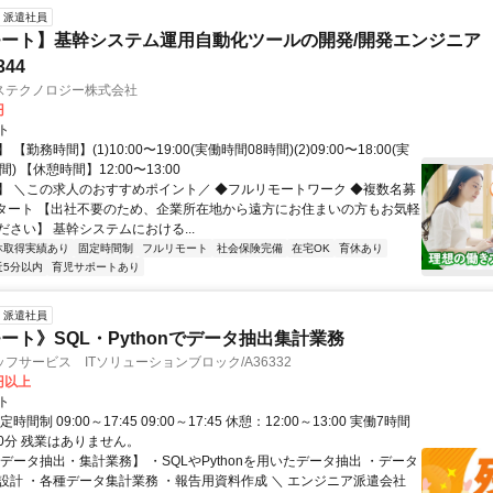
派遣社員
ート】基幹システム運用自動化ツールの開発/開発エンジニア
344
ステクノロジー株式会社
円
ト
【勤務時間】(1)10:00〜19:00(実働時間08時間)(2)09:00〜18:00(実
) 【休憩時間】12:00〜13:00
】 ＼この求人のおすすめポイント／ ◆フルリモートワーク ◆複数名募
スタート 【出社不要のため、企業所在地から遠方にお住まいの方もお気軽
さい】 基幹システムにおける...
休取得実績あり
固定時間制
フルリモート
社会保険完備
在宅OK
育休あり
近5分以内
育児サポートあり
派遣社員
ート》SQL・Pythonでデータ抽出集計業務
フサービス ITソリューションブロック/A36332
0円以上
ト
時間制 09:00～17:45 09:00～17:45 休憩：12:00～13:00 実働7時間
60分 残業はありません。
データ抽出・集計業務】 ・SQLやPythonを用いたデータ抽出 ・データ
設計 ・各種データ集計業務 ・報告用資料作成 ＼ エンジニア派遣会社