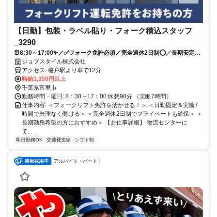
【日勤】包装・ラベル貼り・フォーク積込スタッフ
_3290
⏰8:30～17:00✨／✅フォーク免許必須／完全週休2日制⭕／長期安定！
腰を据えて働けます⭐
ジョブスタイル株式会社
アクセス: 榎戸駅より車で12分
時給1,350円以上
千葉県富里市
勤務時間・曜日: 8：30～17：00 休憩90分 （実働7時間）
仕事内容: ＜フォークリフト免許を活かせる！＞ ＜日勤固定＆実働7
時間で無理なく働ける＞ ＜完全週休2日制でプライベートも確保＞ ＜
長期勤務希望の方におすすめ＞ 【お仕事詳細】 物流センターに
て、...
即日勤務OK
交通費支給
シフト制
アルバイト・パート