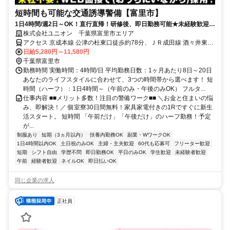
短時間も可能な交通誘導警備【富里市】
1日4時間/週2日～OK！直行直帰！研修後、即日勤務可能★未経験歓迎！
人々の安全を守り社会に貢献！
株式会社ユニオン 千葉県富里市エリア
アクセス 京成本線 公津の杜東口徒歩約78分、ＪＲ成田線 酒々井東口
徒歩約87分、京成本線 宗吾参道出入口1徒歩約92分 千葉県富里市エ
日給5,280円～11,580円
リア
千葉県富里市
勤務時間 実働時間：4時間/日 平均勤務日数：1ヶ月あたり8日～20日
あなたのライフスタイルに合わせて、3つの時間帯から選べます！ 短
時間（ハーフ）：1日4時間～（午前のみ・午後のみOK） フルタ...
仕事内容 ■■メリット多数！注目の警備ワーク■■ ＼お金と住まいの悩
み、即解決！／ 個室寮30日間無料！家具家電付きの1Rですぐに新生
活スタート。 短時間 「午前だけ」「午後だけ」のハーフ勤務！予定
が...
制服あり
短期（3ヵ月以内）
扶養内勤務OK
副業・WワークOK
1日4時間以内OK
土日祝のみOK
主婦・主夫歓迎
60代も応募可
フリーター歓迎
短期
シフト自由
学歴不問
即日勤務OK
平日のみOK
学生歓迎
未経験者歓迎
午前
経験者歓迎
ネイルOK
即日払いOK
同じ企業の求人
正社員