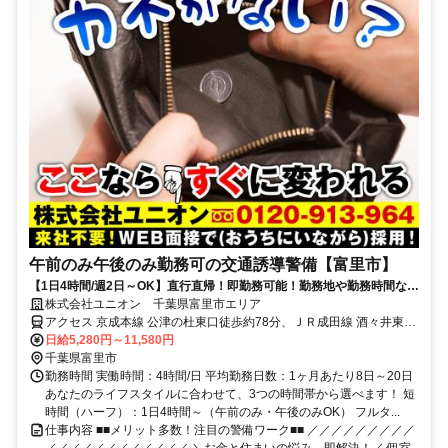
午前のみ午後のみ勤務可の交通誘導警備【富里市】
【1日4時間/週2日～OK】直行直帰！即勤務可能！勤務地や勤務時間など
ライフスタイルに合わせて働ける
株式会社ユニオン 千葉県富里市エリア
アクセス 京成本線 公津の杜東口徒歩約78分、ＪＲ成田線 酒々井東口
徒歩約87分、京成本線 宗吾参道出入口1徒歩約92分 千葉県富里市エ
日給5,280円～11,580円
リア
千葉県富里市
勤務時間 実働時間：4時間/日 平均勤務日数：1ヶ月あたり8日～20日
あなたのライフスタイルに合わせて、3つの時間帯から選べます！ 短
時間（ハーフ）：1日4時間～（午前のみ・午後のみOK） フルタ...
仕事内容 ■■メリット多数！注目の警備ワーク■■ ／／／／／／／／／