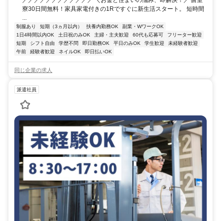
／／／／／／／／／／／／ ＼お金と住まいの悩み、即解決！／ 個室
寮30日間無料！家具家電付きの1Rですぐに新生活スタート。 短時間
...
制服あり
短期（3ヵ月以内）
扶養内勤務OK
副業・WワークOK
1日4時間以内OK
土日祝のみOK
主婦・主夫歓迎
60代も応募可
フリーター歓迎
短期
シフト自由
学歴不問
即日勤務OK
平日のみOK
学生歓迎
未経験者歓迎
午前
経験者歓迎
ネイルOK
即日払いOK
同じ企業の求人
派遣社員