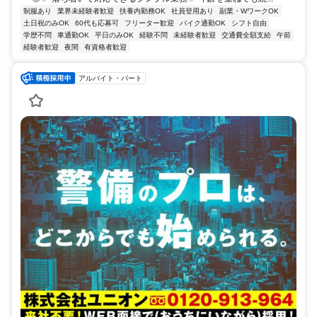
制服あり
業界未経験者歓迎
扶養内勤務OK
社員登用あり
副業・WワークOK
土日祝のみOK
60代も応募可
フリーター歓迎
バイク通勤OK
シフト自由
学歴不問
車通勤OK
平日のみOK
経験不問
未経験者歓迎
交通費全額支給
午前
経験者歓迎
夜間
有資格者歓迎
アルバイト・パート