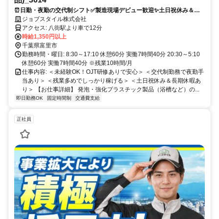
⏰日勤・夜勤の交代制シフト✅製造現場デビュー歓迎✨土日祝休み＆長
期休暇ありで働きやすさ◎
ジョブスタイル株式会社
アクセス: 八街駅より車で12分
時給1,350円以上
千葉県富里市
勤務時間・曜日: 8:30～17:10 休憩60分 実働7時間40分 20:30～5:10
休憩60分 実働7時間40分 ※残業10時間/月
仕事内容: ＜未経験OK！OJT研修ありで安心＞ ＜交代制勤務で夜勤手
当あり＞ ＜残業多めでしっかり稼げる＞ ＜土日祝休み＆長期休暇あ
り＞ 【お仕事詳細】 発泡・強化プラスチック製品（浴槽など）の...
即日勤務OK
固定時間制
交通費支給
正社員