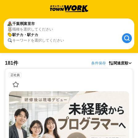
千葉県
富里市
職種を選択してください
駅チカ・駅ナカ
キーワードを選択してください
181件
条件保存
関連度順
正社員