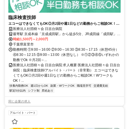
臨床検査技師
エコーはできなくてもOK◎月2回や週1日などの勤務からご相談OK！W
ワークもOK！扶養内勤務可能◆駅徒歩5分♪【富里市、病院/病棟、京成
医療法人社団樹々会 日吉台病院
成田駅、臨床検査技師、非常勤】
最寄駅 京成本線「京成成田駅」から徒歩5分、JR成田線「成田駅」か
ら徒歩10分
時給1,500円～2,000円
千葉県富里市
勤務時間 ①9:00～16:00 ②9:00～16:30 ③8:30～17:15（休憩45分）
④8:30～12:15 ⑤9:00～13:00（休憩なし） ※①②③④⑤いずれかの
勤務でOk ※月2回～...
医療法人社団樹々会 日吉台病院 求人概要 医療法人社団樹々会 日吉台
病院：臨床検査技師/アルバイト・パート（非常勤） エコーはできな
くてもOK◎月2回や週1日などの勤務からご相談OK！Wワークも
OK！...
扶養内勤務OK
週1日からOK
副業・WワークOK
職場見学可
交通費支給
駅近5分以内
シフト制
昇給あり
同じ企業の求人
アルバイト・パート