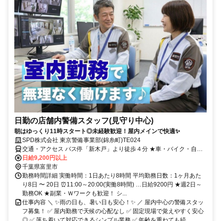
日勤の店舗内警備スタッフ(見守り中心)
朝はゆっくり11時スタート◎未経験歓迎！屋内メインで快適✨
SPD株式会社 東京警備事業部(錦糸町)TE024
交通・アクセス バス停「新木戸」より徒歩４分 ★車・バイク・自転
車通勤ＯＫ
日給9,200円以上
千葉県富里市
勤務時間詳細 実働時間：1日あたり8時間 平均勤務日数：1ヶ月あた
り8日 〜 20日 ⏰11:00～20:00(実働8時間) …日給9200円 ★週2日～
勤務OK ★副業・Ｗワークも歓迎！ シ...
仕事内容 ＼ ✨雨の日も、暑い日も安心！✨ ／ 屋内中心の警備スタッ
フ募集！ ✅ 屋内勤務で天候の心配なし ✅ 固定現場で覚えやすく安心
◎ ✅ 落ち着いて対応できるシンプル業務 ✅ 年齢を重ねても続...