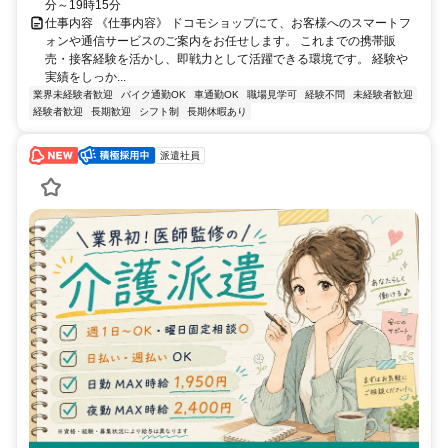
分～19時15分
仕事内容 《仕事内容》 ドコモショップにて、お客様へのスマートフ
ォンや通信サービスのご案内をお任せします。 これまでの携帯販
売・接客経験を活かし、即戦力として活躍できる環境です。 経験や
実績をしっか...
業界未経験者歓迎
バイク通勤OK
車通勤OK
職場見学可
経験不問
未経験者歓迎
経験者歓迎
長期歓迎
シフト制
長期休暇あり
派遣社員