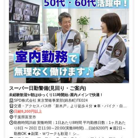
スーパー日勤警備(見回り・ご案内)
未経験歓迎✨朝はゆっくり11時開始♪屋内メインで快適！
SPD株式会社 東京警備事業部(錦糸町)TE024
交通・アクセス バス停「新木戸」より徒歩４分 ★車・バイク・自転
車通勤ＯＫ
日給9,200円以上
千葉県富里市
勤務時間詳細 実働時間：1日あたり8時間 平均勤務日数：1ヶ月あた
り8日 〜 20日 ⏰11:00～20:00(実働8時間) …日給9200円 ★週2日～
勤務OK ★副業・Ｗワークも歓迎！ シ...