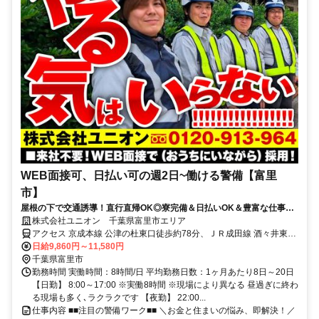
WEB面接可、日払い可の週2日~働ける警備【富里
市】
屋根の下で交通誘導！直行直帰OK◎寮完備＆日払いOK＆豊富な仕事量
★仕事が早く終わった時でも日給保証
株式会社ユニオン 千葉県富里市エリア
アクセス 京成本線 公津の杜東口徒歩約78分、ＪＲ成田線 酒々井東口
徒歩約87分、京成本線 宗吾参道出入口1徒歩約92分 千葉県富里市エ
日給9,860円～11,580円
リア
千葉県富里市
勤務時間 実働時間：8時間/日 平均勤務日数：1ヶ月あたり8日～20日
【日勤】 8:00～17:00 ※実働8時間 ※現場により異なる 昼過ぎに終わ
る現場も多く､ラクラクです 【夜勤】 22:00...
仕事内容 ■■注目の警備ワーク■■ ＼お金と住まいの悩み、即解決！／