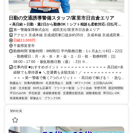
日勤の交通誘導警備スタッフ/富里市日吉倉エリア
＜高日給＞日勤・週2日から勤務OK！シフト相談も柔軟対応♪日払可◎
未経験歓迎★
第一警備保障株式会社 成田支社/富里市日吉倉エリア
アクセス 京成本線 京成成田東口徒歩約35分、京成本線 京成成田東口
徒歩約35分、ＪＲ成田線 成田東口徒歩約39分 直行直帰OK＊交通費
日給13,000円
全額支給＊
千葉県富里市
勤務時間 実働時間：8時間/日 平均勤務日数：1ヶ月あたり8日～22日
・勤務曜日：月・火・水・木・金・土・日・祝 ・勤務時間： [1]
08:00～17:00 ・最低勤務日数（週）：2日 ※...
仕事内容 ■おすすめポイント ＝＝＝＝＝＝＝＝＝＝＝＝＝ 高日給×未
経験でも厚待遇★ ＼交通費も全額支給！／ ＝＝＝＝＝＝＝＝＝＝＝
＝＝ ＜第一警備で働く7つのメリット＞ ・高日給で稼げる！ ・急な...
制服あり
扶養内勤務OK
社員登用あり
副業・WワークOK
土日祝のみOK
主婦・主夫歓迎
60代も応募可
フリーター歓迎
シフト自由
学歴不問
固定時間制
平日のみOK
学生歓迎
未経験者歓迎
交通費全額支給
経験者歓迎
即日払いOK
有資格者歓迎
研修あり
ブランクOK
契約社員