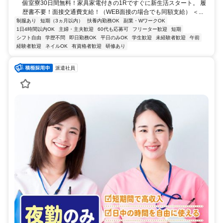
個室寮30日間無料！家具家電付きの1Rですぐに新生活スタート。 履
歴書不要！面接交通費支給！（WEB面接の場合でも同額支給） ＜...
制服あり
短期（3ヵ月以内）
扶養内勤務OK
副業・WワークOK
1日4時間以内OK
主婦・主夫歓迎
60代も応募可
フリーター歓迎
短期
シフト自由
学歴不問
即日勤務OK
平日のみOK
学生歓迎
未経験者歓迎
午前
経験者歓迎
ネイルOK
有資格者歓迎
研修あり
派遣社員