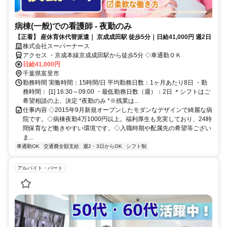
病棟(一般)での看護師 - 夜勤のみ
【正看】 産休育休代替派遣｜ 京成成田駅 徒歩5分｜日給41,000円 週2日
株式会社スーパーナース
アクセス ・京成本線京成成田駅から徒歩5分 ◇車通勤ＯＫ
日給41,000円
千葉県富里市
勤務時間 実働時間：15時間/日 平均勤務日数：1ヶ月あたり8日 ・勤
務時間： [1] 16:30～09:00 ・最低勤務日数（週）：2日 ＊シフトはご
希望相談の上、決定 *夜勤のみ *※残業は...
仕事内容 ◇2015年9月新規オープンしたモダンなデザインで綺麗な病
院です。◇病棟夜勤4万1000円以上。福利厚生も充実しており、24時
間保育など働きやすい環境です。◇入職時期や配属先の希望等ござい
ま...
車通勤OK
交通費全額支給
週2・3日からOK
シフト制
アルバイト・パート