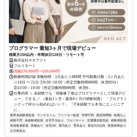
プログラマー 最短3ヶ月で現場デビュー
残業月10h以内・年間休日128日・リモート可
株式会社ネオアクト
フルリモート
月給270,000円～520,000円
勤務時間詳細 実働時間：1日あたり8時間 平均勤務日数：1ヶ月あた
り18日 〜 21日 ①9:00~18:00（所定労働時間8時間、休憩60分）
②10:00～19:00（所定労働時間8時間、休憩6...
仕事内容 ＼ 未経験でも「研修修了後はプログラマーとして現場デビ
ュー」できる ／ （最短1ヶ月～最長6ヶ月の研修制度） 「プログラミ
ングって何から始めればいい？」 「IT未経験でも本当にエンジニア
に...
業界未経験者歓迎
ランチタイム
フリーター歓迎
学歴不問
固定時間制
転勤なし
経験不問
未経験者歓迎
住宅手当あり
フルリモート
交通費全額支給
経験者歓迎
有資格者歓迎
研修あり
在宅OK
賞与あり
育休あり
駅近5分以内
長期休暇あり
土日祝休み