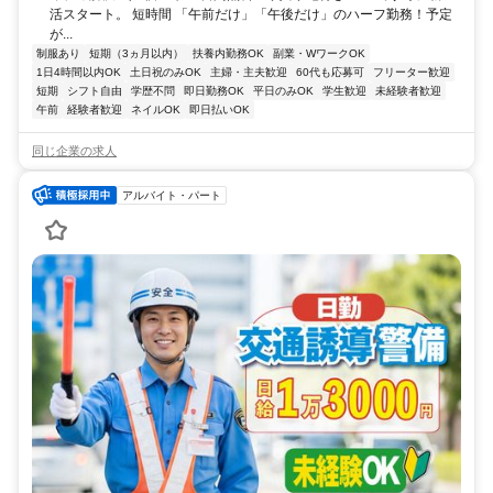
活スタート。 短時間 「午前だけ」「午後だけ」のハーフ勤務！予定
が...
制服あり
短期（3ヵ月以内）
扶養内勤務OK
副業・WワークOK
1日4時間以内OK
土日祝のみOK
主婦・主夫歓迎
60代も応募可
フリーター歓迎
短期
シフト自由
学歴不問
即日勤務OK
平日のみOK
学生歓迎
未経験者歓迎
午前
経験者歓迎
ネイルOK
即日払いOK
同じ企業の求人
アルバイト・パート