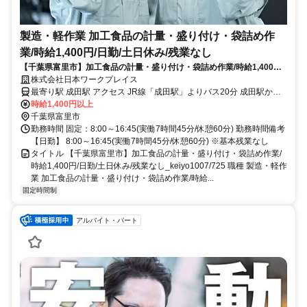
製造・軽作業 加工食品の計量・盛り付け・袋詰め作
業/時給1,400円/日勤/土日休み/残業なし
【千葉県富里市】加工食品の計量・盛り付け・袋詰め作業/時給1,400円/
日勤/土日休み/残業なし_keiyo1007/725
株式会社日本ワークプレイス
最寄り駅 成田駅 アクセス JR線「成田駅」よりバス20分 成田駅から
公共バスあり
時給1,400円以上
千葉県富里市
勤務時間 固定：8:00～16:45(実働7時間45分/休憩60分) 勤務時間備考
【日勤】 8:00～16:45(実働7時間45分/休憩60分) ※基本残業なし
タイトル 【千葉県富里市】加工食品の計量・盛り付け・袋詰め作業/
時給1,400円/日勤/土日休み/残業なし_keiyo1007/725 職種 製造・軽作
業 加工食品の計量・盛り付け・袋詰め作業/時給...
固定時間制
アルバイト・パート