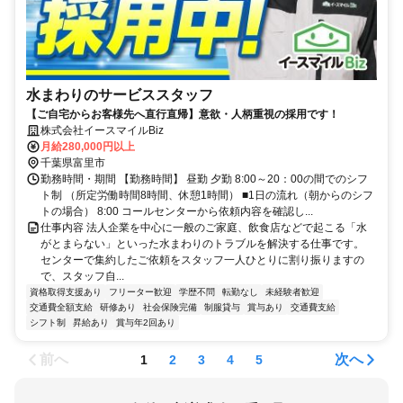
水まわりのサービススタッフ
【ご自宅からお客様先へ直行直帰】意欲・人柄重視の採用です！
株式会社イースマイルBiz
月給280,000円以上
千葉県富里市
勤務時間・期間 【勤務時間】 昼勤 夕勤 8:00～20：00の間でのシフ
ト制 （所定労働時間8時間、休憩1時間） ■1日の流れ（朝からのシフ
トの場合） 8:00 コールセンターから依頼内容を確認し...
仕事内容 法人企業を中心に一般のご家庭、飲食店などで起こる「水
がとまらない」といった水まわりのトラブルを解決する仕事です。
センターで集約したご依頼をスタッフ一人ひとりに割り振りますの
で、スタッフ自...
資格取得支援あり
フリーター歓迎
学歴不問
転勤なし
未経験者歓迎
交通費全額支給
研修あり
社会保険完備
制服貸与
賞与あり
交通費支給
シフト制
昇給あり
賞与年2回あり
前へ
次へ
1
2
3
4
5