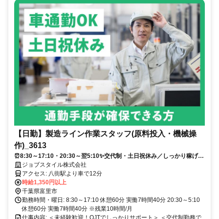
【日勤】製造ライン作業スタッフ(原料投入・機械操
作)_3613
⏰8:30～17:10・20:30～翌5:10✨交代制・土日祝休み／しっかり稼げる
高時給1350円❗／未経験歓迎⭐OJT研修ありで安心スタート✅／
ジョブスタイル株式会社
アクセス: 八街駅より車で12分
時給1,350円以上
千葉県富里市
勤務時間・曜日: 8:30～17:10 休憩60分 実働7時間40分 20:30～5:10
休憩60分 実働7時間40分 ※残業10時間/月
仕事内容: ＜未経験歓迎！OJTでしっかりサポート＞ ＜交代制勤務で