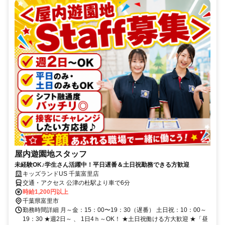
屋内遊園地スタッフ
未経験OK♪学生さん活躍中！平日遅番＆土日祝勤務できる方歓迎
キッズランドUS 千葉富里店
交通・アクセス 公津の杜駅より車で6分
時給1,200円以上
千葉県富里市
勤務時間詳細 月～金：15：00〜19：30（遅番） 土日祝：10：00～
19：30 ★週2日～ 、 1日4ｈ～OK！ ★土日祝働ける方大歓迎 ★「昼