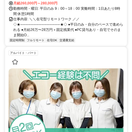
月給260,000円～280,000円
勤務時間・曜日: 平日のみ 9：00～18：00 実働時間：1日あたり8時
間 休憩1時間
仕事内容: ＼＼在宅型リモートワーク ／／
◇★───────────────★◇ ●平日のみ・自分のペースで進めら
れる ●月給26万〜28万円＋固定残業代 ●PC貸与あり・自宅でそのま
ま開始O...
固定時間制
フルリモート
在宅OK
交通費支給
アルバイト・パート