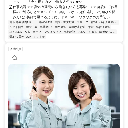
～夕」 、「夕～夜」 など、働き方色々♪ ★シ...
仕事内容 ✨✨ 夏休み期間のみ 働きたい方も募集中 ✨✨ 施設にてお客
様のご対応などのオシゴト！ ”楽しい”がいっぱい詰まった遊び空間！
みんなが笑顔で帰れるように、ドキドキ・ ワクワクのお手伝い...
1日4時間以内OK
土日祝のみOK
主婦・主夫歓迎
フリーター歓迎
バイク通勤OK
シフト自由
学歴不問
車通勤OK
学生歓迎
未経験者歓迎
午前
経験者歓迎
ネイルOK
夕方
オープニングスタッフ
長期歓迎
フルタイム歓迎
駅近5分以内
週2・3日からOK
シフト制
派遣社員