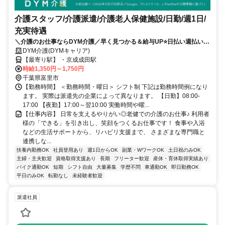
介護スタッフ/介護派遣/介護老人保健施設/日勤/週1日/
充実待遇
＼介護のお仕事ならDYM介護／早く見つかる＆給与UP⭐️日払い週払い
OK⭐️希望シフトで無理なく働ける✨
DYM介護(DYMキャリア)
【最寄り駅】 ・京成成田駅
時給1,350円～1,750円
千葉県富里市
【勤務時間】 ＜勤務時間・曜日＞ シフト制 下記は勤務時間例になり
ます。 実際は派遣先の企業によって異なります。 【日勤】08:00-
17:00 【夜勤】17:00～翌10:00 実働時間や曜...
【仕事内容】 日常を支えるやりがい◎老健での介護のお仕事♪ 利用者
様の「できる」を引き出し、笑顔をつくるお仕事です！ 食事や入浴
などの生活サポートから、リハビリ支援まで、 さまざまな専門職と
連携しな...
扶養内勤務OK
社員登用あり
週1日からOK
副業・WワークOK
土日祝のみOK
主婦・主夫歓迎
資格取得支援あり
長期
フリーター歓迎
産休・育休取得実績あり
バイク通勤OK
短期
シフト自由
大量募集
学歴不問
車通勤OK
即日勤務OK
平日のみOK
転勤なし
未経験者歓迎
派遣社員