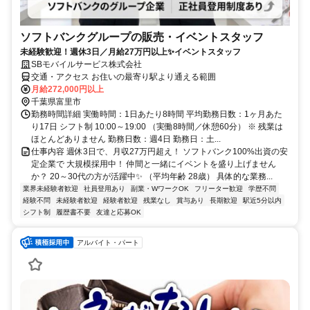
ソフトバンクグループの販売・イベントスタッフ
未経験歓迎！週休3日／月給27万円以上✨イベントスタッフ
SBモバイルサービス株式会社
交通・アクセス お住いの最寄り駅より通える範囲
月給272,000円以上
千葉県富里市
勤務時間詳細 実働時間：1日あたり8時間 平均勤務日数：1ヶ月あた
り17日 シフト制 10:00～19:00 （実働8時間／休憩60分） ※ 残業は
ほとんどありません 勤務日数：週4日 勤務日：土...
仕事内容 週休3日で、月収27万円超え！ ソフトバンク100%出資の安
定企業で 大規模採用中！ 仲間と一緒にイベントを盛り上げません
か？ 20～30代の方が活躍中✨ （平均年齢 28歳） 具体的な業務...
業界未経験者歓迎
社員登用あり
副業・WワークOK
フリーター歓迎
学歴不問
経験不問
未経験者歓迎
経験者歓迎
残業なし
賞与あり
長期歓迎
駅近5分以内
シフト制
履歴書不要
友達と応募OK
アルバイト・パート