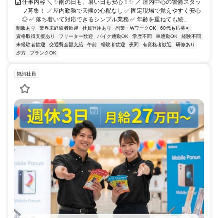
仕事内容 ＼ ✨雨の日も、暑い日も安心！✨ ／ 屋内中心の警備スタッ
フ募集！ ✅ 屋内勤務で天候の心配なし ✅ 固定現場で覚えやすく安心
◎ ✅ 落ち着いて対応できるシンプル業務 ✅ 年齢を重ねても続...
制服あり
業界未経験者歓迎
社員登用あり
副業・WワークOK
60代も応募可
資格取得支援あり
フリーター歓迎
バイク通勤OK
学歴不問
車通勤OK
経験不問
未経験者歓迎
交通費全額支給
午前
経験者歓迎
夜間
有資格者歓迎
研修あり
夕方
ブランクOK
契約社員