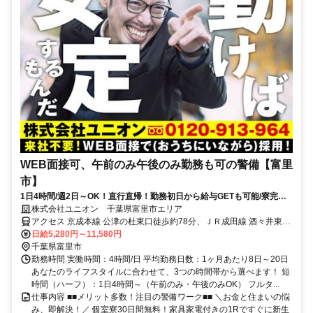
WEB面接可、午前のみ午後のみ勤務も可の警備【富里
市】
1日4時間/週2日～OK！直行直帰！勤務初日から給与GETも可能/寮完備
＆携帯貸与♪
株式会社ユニオン 千葉県富里市エリア
アクセス 京成本線 公津の杜東口徒歩約78分、ＪＲ成田線 酒々井東口
徒歩約87分、京成本線 宗吾参道出入口1徒歩約92分 千葉県富里市エ
日給5,280円～11,580円
リア
千葉県富里市
勤務時間 実働時間：4時間/日 平均勤務日数：1ヶ月あたり8日～20日
あなたのライフスタイルに合わせて、3つの時間帯から選べます！ 短
時間（ハーフ）：1日4時間～（午前のみ・午後のみOK） フルタ...
仕事内容 ■■メリット多数！注目の警備ワーク■■ ＼お金と住まいの悩
み、即解決！／ 個室寮30日間無料！家具家電付きの1Rですぐに新生