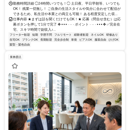
勤務時間詳細 ◯24時間いつでも！◯ 土日夜、平日早朝等、いつでも
OK！ 残業一切無し！ ご自身の生活スタイルや気分に合わせて配信が
できるため、私生活や本業との両立も可能！ ある程度安定した収...
仕事内容 ★まずは話を聞くだけでもOK！★ 応募（問合せ含む）は応
募ボタンを押して1分で完了 ✤ • • • · ·· · ポイント · ·· · • • • ✤ ✅完全在
宅、スキマ時間で副収入♪...
フリーター歓迎
短期
学歴不問
フルリモート
経験者歓迎
ネイルOK
研修あり
在宅OK
ブランクOK
長期歓迎
完全歩合制
単発
ピアスOK
服装自由
ひげOK
髪型・髪色自由
業務委託