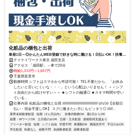
化粧品の梱包と出荷
単発1日～◎かんたんWEB登録で好きな時に働ける！日払いOK！扶養内
やWワーク◎
テイケイワークス東京 成田支店
アクセス 「成田駅」～車で20分
時給1,333円～1,667円
千葉県富里市
勤務時間 シフトはスマホから申請可能！ TEL不要だから、「お休み
したいと言いにくいな・・・」という心配はいりません！ ＜＜シフ
ト自由だから続けやすい＞＞ ★シフトの融通◎ ★スキマ時間や空い
ている...
仕事内容 化粧品の梱包と出荷 /////////////////////////////////////// (σ'u')σ【全額日
払い・現金手渡しOK】 スグに働きたい方にもピッタリ◎ //////...
業界未経験者歓迎
短期（3ヵ月以内）
扶養内勤務OK
週1日からOK
副業・WワークOK
土日祝のみOK
主婦・主夫歓迎
資格取得支援あり
フリーター歓迎
短期
シフト自由
学歴不問
車通勤OK
職場見学可
平日のみOK
学生歓迎
転勤なし
経験不問
未経験者歓迎
経験者歓迎