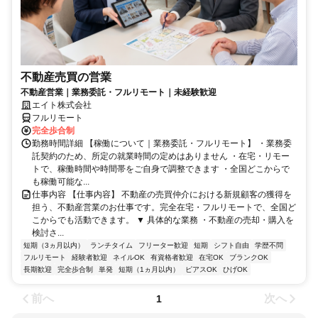
不動産売買の営業
不動産営業｜業務委託・フルリモート｜未経験歓迎
エイト株式会社
フルリモート
完全歩合制
勤務時間詳細 【稼働について｜業務委託・フルリモート】 ・業務委
託契約のため、所定の就業時間の定めはありません ・在宅・リモー
トで、稼働時間や時間帯をご自身で調整できます ・全国どこからで
も稼働可能な...
仕事内容 【仕事内容】 不動産の売買仲介における新規顧客の獲得を
担う、不動産営業のお仕事です。完全在宅・フルリモートで、全国ど
こからでも活動できます。 ▼ 具体的な業務 ・不動産の売却・購入を
検討さ...
短期（3ヵ月以内）
ランチタイム
フリーター歓迎
短期
シフト自由
学歴不問
フルリモート
経験者歓迎
ネイルOK
有資格者歓迎
在宅OK
ブランクOK
長期歓迎
完全歩合制
単発
短期（1ヵ月以内）
ピアスOK
ひげOK
前へ
次へ
1