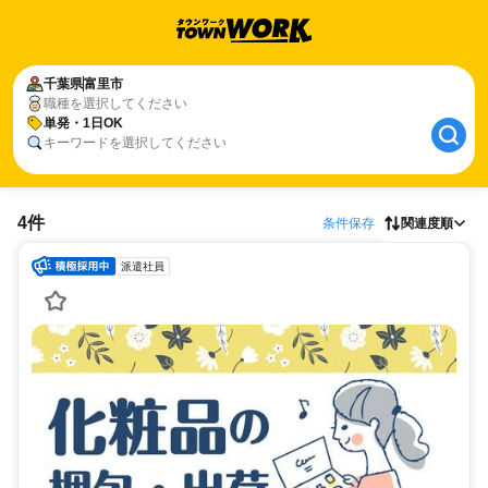
千葉県
富里市
職種を選択してください
単発・1日OK
キーワードを選択してください
4件
条件保存
関連度順
派遣社員