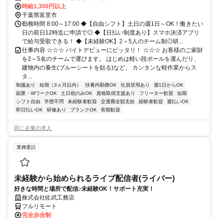
時給1,300円以上
千葉県富里市
勤務時間 8:00～17:00 ◆【自由シフト】土日の週1日～OK！働きたい
日の前日12時迄に申請で◎ ◆【日払い制度あり】スマホ決済アプリ
で給与受取できる！ ◆【未経験OK】2～5人のチーム制◎研...
仕事内容 ☆☆☆ バイトデビューにピッタリ！ ☆☆☆ お客様のご家財
を2～5名のチームで運びます。 はじめは軽い段ボールを運んだり、
建物内の養生(ブルーシートを貼る)など、 カンタンな軽作業からス
タ...
制服あり
短期（3ヵ月以内）
扶養内勤務OK
社員登用あり
週1日からOK
副業・WワークOK
土日祝のみOK
資格取得支援あり
フリーター歓迎
短期
シフト自由
学歴不問
未経験者歓迎
交通費全額支給
経験者歓迎
週払いOK
即日払いOK
研修あり
ブランクOK
長期歓迎
同じ企業の求人
業務委託
未経験から始められるライブ配信者(ライバー)
好きな時間と場所で配信♪未経験OK！サポート充実！
株式会社佐武工務店
フルリモート
完全歩合制