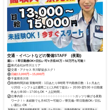
交通・イベントなどの警備STAFF (夜勤)
週1～！即日勤務OK×日払い可✨月収40万～50万円も可能！
株式会社js/市川エリア
交通・アクセス 市川駅徒歩スグ！
日給13,000円～15,000円
千葉県市川市
勤務時間詳細 実働時間：1日あたり8時間 平均勤務日数：1ヶ月あた
り20日 ＜シフトは1週間ごとにLINEで提出♪＞ 20:00-翌5:00 ※日勤案
件あり/8:00～17:00もOK ＊上記時間...
仕事内容 ༶ ༶ ༶ ༶ ༶ ༶ ༶ ༶ ༶ ༶ ༶ ༶ ༶ ༶ ༶ ༶ ༶ ༶ ༶ ༶ ✨ガッツリ稼げる夜勤
ワーク！✨ 未経験でも月40万〜可能◎ ✅寮完備✅即日勤務OK✅日払
い週払いOK 「...
制服あり
業界未経験者歓迎
短期（3ヵ月以内）
扶養内勤務OK
社員登用あり