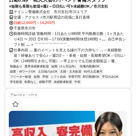
⭐短期も長期も歓迎⭐週2～◎日払い可✨未経験OK／市川支社
テイシン警備株式会社 市川支社/市川エリア
交通・アクセス ⭐市川駅周辺の現場に直行直帰
日給12,000円～14,200円
千葉県市川市
勤務時間詳細 実働時間：1日あたり8時間 平均勤務日数：1ヶ月あた
り4日 〜 20日 ⏰8:00～17:00(実働8時間/休憩1時間) ⭐.｡｡. 自己申告シ
フト制 .｡｡.⭐ ￣￣￣￣￣￣￣￣￣...
仕事内容 ⸝⸝ 夏のイベントを支える縁の下の力持ち✨ ⸜⸜ ✅未経験歓
迎！研修ありで安心♪ ✅週2日～・単発・短期・長期希望OK ✅日払い
OK（24時間引き出し可能） ✅早上がりでも日給全額保証 ✅履...
制服あり
業界未経験者歓迎
短期（3ヵ月以内）
扶養内勤務OK
副業・WワークOK
土日祝のみOK
主婦・主夫歓迎
60代も応募可
フリーター歓迎
短期
早朝
シフト自由
学歴不問
即日勤務OK
平日のみOK
学生歓迎
転勤なし
経験不問
未経験者歓迎
午前
アルバイト・パート