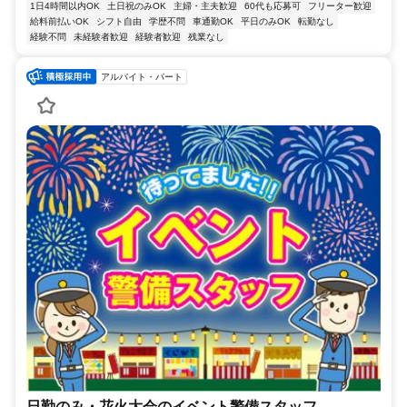
1日4時間以内OK
土日祝のみOK
主婦・主夫歓迎
60代も応募可
フリーター歓迎
給料前払いOK
シフト自由
学歴不問
車通勤OK
平日のみOK
転勤なし
経験不問
未経験者歓迎
経験者歓迎
残業なし
アルバイト・パート
日勤のみ・花火大会のイベント警備スタッフ