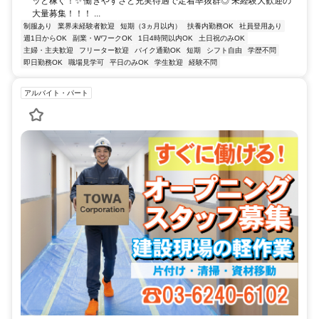
ッと稼ぐ！✨ 働きやすさと充実待遇で定着率抜群◎ 未経験大歓迎の
大量募集！！！ ...
制服あり
業界未経験者歓迎
短期（3ヵ月以内）
扶養内勤務OK
社員登用あり
週1日からOK
副業・WワークOK
1日4時間以内OK
土日祝のみOK
主婦・主夫歓迎
フリーター歓迎
バイク通勤OK
短期
シフト自由
学歴不問
即日勤務OK
職場見学可
平日のみOK
学生歓迎
経験不問
アルバイト・パート