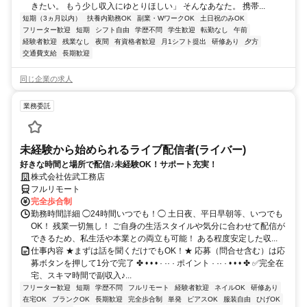
きたい。 もう少し収入にゆとりほしい」 そんなあなた。 携帯...
短期（3ヵ月以内）
扶養内勤務OK
副業・WワークOK
土日祝のみOK
フリーター歓迎
短期
シフト自由
学歴不問
学生歓迎
転勤なし
午前
経験者歓迎
残業なし
夜間
有資格者歓迎
月1シフト提出
研修あり
夕方
交通費支給
長期歓迎
同じ企業の求人
業務委託
未経験から始められるライブ配信者(ライバー)
好きな時間と場所で配信♪未経験OK！サポート充実！
株式会社佐武工務店
フルリモート
完全歩合制
勤務時間詳細 ◯24時間いつでも！◯ 土日夜、平日早朝等、いつでも
OK！ 残業一切無し！ ご自身の生活スタイルや気分に合わせて配信が
できるため、私生活や本業との両立も可能！ ある程度安定した収...
仕事内容 ★まずは話を聞くだけでもOK！★ 応募（問合せ含む）は応
募ボタンを押して1分で完了 ✤ • • • · ·· · ポイント · ·· · • • • ✤ ✅完全在
宅、スキマ時間で副収入♪...
フリーター歓迎
短期
学歴不問
フルリモート
経験者歓迎
ネイルOK
研修あり
在宅OK
ブランクOK
長期歓迎
完全歩合制
単発
ピアスOK
服装自由
ひげOK