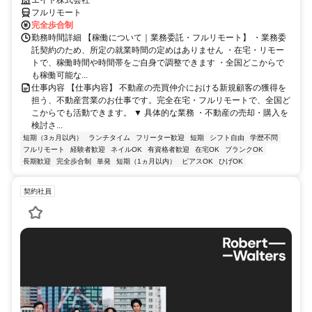
エイト株式会社
フルリモート
完全歩合制
勤務時間詳細 【稼働について｜業務委託・フルリモート】 ・業務委
託契約のため、所定の就業時間の定めはありません ・在宅・リモー
トで、稼働時間や時間帯をご自身で調整できます ・全国どこからで
も稼働可能な...
仕事内容 【仕事内容】 不動産の売買仲介における新規顧客の獲得を
担う、不動産営業のお仕事です。完全在宅・フルリモートで、全国ど
こからでも活動できます。 ▼ 具体的な業務 ・不動産の売却・購入を
検討さ...
短期（3ヵ月以内）
ランチタイム
フリーター歓迎
短期
シフト自由
学歴不問
フルリモート
経験者歓迎
ネイルOK
有資格者歓迎
在宅OK
ブランクOK
長期歓迎
完全歩合制
単発
短期（1ヵ月以内）
ピアスOK
ひげOK
契約社員