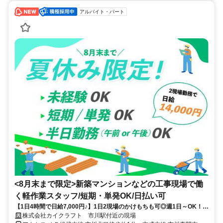
アルバイト・パート
<8月末まで限定>新築マンションなどの工事現場で働
く軽作業スタッフ/短期・単発OK/日払い可
【1日4時間で日給7,000円♪】1日2現場のかけもちも可◎週1日～OK！午
前・午後のみOK／即日リモート面接実施中／Wワーク(副業)大歓迎！／
株式会社カイクラフト 市川駅付近の現場