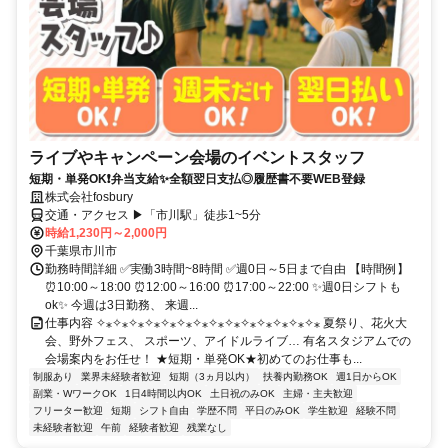
ライブやキャンペーン会場のイベントスタッフ
短期・単発OK❗弁当支給✨全額翌日支払◎履歴書不要WEB登録
株式会社fosbury
交通・アクセス ▶「市川駅」徒歩1~5分
時給1,230円～2,000円
千葉県市川市
勤務時間詳細 ✅実働3時間~8時間 ✅週0日～5日まで自由 【時間例】
⏰10:00～18:00 ⏰12:00～16:00 ⏰17:00～22:00 ✨週0日シフトも
ok✨ 今週は3日勤務、 来週...
仕事内容 ✧⁎✧⁎✧⁎✧⁎✧⁎✧⁎✧⁎✧⁎✧⁎✧⁎✧⁎✧⁎✧⁎✧⁎ 夏祭り、花火大
会、野外フェス、 スポーツ、アイドルライブ… 有名スタジアムでの
会場案内をお任せ！ ★短期・単発OK★初めてのお仕事も...
制服あり
業界未経験者歓迎
短期（3ヵ月以内）
扶養内勤務OK
週1日からOK
副業・WワークOK
1日4時間以内OK
土日祝のみOK
主婦・主夫歓迎
フリーター歓迎
短期
シフト自由
学歴不問
平日のみOK
学生歓迎
経験不問
未経験者歓迎
午前
経験者歓迎
残業なし