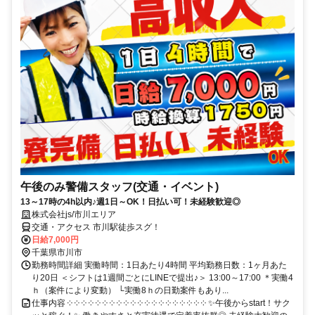
午後のみ警備スタッフ(交通・イベント)
13～17時の4h以内♪週1日～OK！日払い可！未経験歓迎◎
株式会社js/市川エリア
交通・アクセス 市川駅徒歩スグ！
日給7,000円
千葉県市川市
勤務時間詳細 実働時間：1日あたり4時間 平均勤務日数：1ヶ月あた
り20日 ＜シフトは1週間ごとにLINEで提出♪＞ 13:00～17:00 ＊実働4
ｈ（案件により変動） └実働8ｈの日勤案件もあり...
仕事内容 ༶ ༶ ༶ ༶ ༶ ༶ ༶ ༶ ༶ ༶ ༶ ༶ ༶ ༶ ༶ ༶ ༶ ༶ ༶ ༶ ✨午後からstart！サク