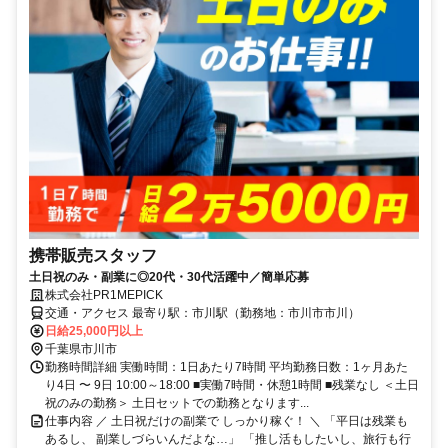
携帯販売スタッフ
土日祝のみ・副業に◎20代・30代活躍中／簡単応募
株式会社PR1MEPICK
交通・アクセス 最寄り駅：市川駅（勤務地：市川市市川）
日給25,000円以上
千葉県市川市
勤務時間詳細 実働時間：1日あたり7時間 平均勤務日数：1ヶ月あた
り4日 〜 9日 10:00～18:00 ■実働7時間・休憩1時間 ■残業なし ＜土日
祝のみの勤務＞ 土日セットでの勤務となります...
仕事内容 ／ 土日祝だけの副業で しっかり稼ぐ！ ＼ 「平日は残業も
あるし、 副業しづらいんだよな…」 「推し活もしたいし、旅行も行