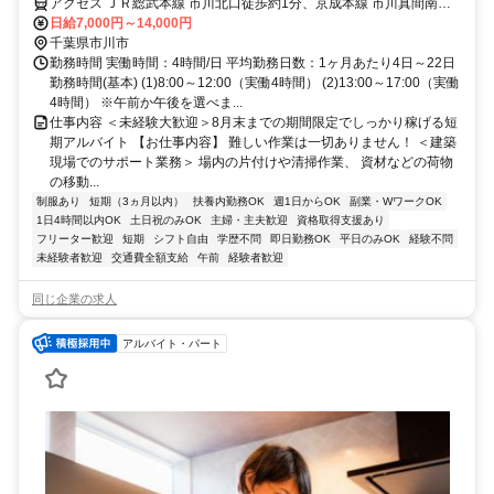
1か月20回勤務で20,000円ボーナス支給キャンペーンスタート実施中!!
アクセス ＪＲ総武本線 市川北口徒歩約1分、京成本線 市川真間南口
徒歩約8分、京成本線 国府台徒歩約15分
日給7,000円～14,000円
千葉県市川市
勤務時間 実働時間：4時間/日 平均勤務日数：1ヶ月あたり4日～22日
勤務時間(基本) (1)8:00～12:00（実働4時間） (2)13:00～17:00（実働
4時間） ※午前か午後を選べま...
仕事内容 ＜未経験大歓迎＞8月末までの期間限定でしっかり稼げる短
期アルバイト 【お仕事内容】 難しい作業は一切ありません！ ＜建築
現場でのサポート業務＞ 場内の片付けや清掃作業、 資材などの荷物
の移動...
制服あり
短期（3ヵ月以内）
扶養内勤務OK
週1日からOK
副業・WワークOK
1日4時間以内OK
土日祝のみOK
主婦・主夫歓迎
資格取得支援あり
フリーター歓迎
短期
シフト自由
学歴不問
即日勤務OK
平日のみOK
経験不問
未経験者歓迎
交通費全額支給
午前
経験者歓迎
同じ企業の求人
アルバイト・パート