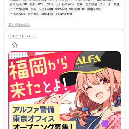
週1日からOK
副業・WワークOK
土日祝のみOK
主婦・主夫歓迎
フリーター歓迎
バイク通勤OK
短期
シフト自由
学歴不問
即日勤務OK
職場見学可
平日のみOK
学生歓迎
経験不問
未経験者歓迎
同じ企業の求人
アルバイト・パート