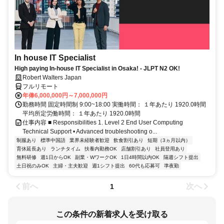
In house IT Specialist
High paying In-house IT Specialist in Osaka! - JLPT N2 OK!
Robert Walters Japan
フルリモート
年俸6,000,000円～7,000,000円
勤務時間 固定時間制 9:00~18:00 実働時間： １年あたり 1920.0時間
平均所定労働時間： １年あたり 1920.0時間
仕事内容 ■ Responsibilities 1. Level 2 End User Computing
Technical Support • Advanced troubleshooting o...
制服あり
標準中国語
業界未経験者歓迎
飲食割引あり
短期（3ヵ月以内）
育休延長あり
ランチタイム
扶養内勤務OK
店舗割引あり
社員登用あり
無料研修
週1日からOK
副業・WワークOK
1日4時間以内OK
隔週シフト提出
土日祝のみOK
主婦・主夫歓迎
週1シフト提出
60代も応募可
準夜勤
前へ
次へ
1
この条件の新着求人を受け取る