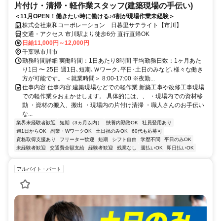
片付け・清掃・軽作業スタッフ(建築現場の手伝い)
＜11月OPEN！働きたい時に働ける♪4割が現場作業未経験＞
株式会社東和コーポレーション 日暮里サテライト【市川】
交通・アクセス 市川駅より徒歩6分 直行直帰OK
日給11,000円～12,000円
千葉県市川市
勤務時間詳細 実働時間：1日あたり8時間 平均勤務日数：1ヶ月あた
り1日 〜 25日 週1日､短期､Ｗワーク､平日･土日のみなど､様々な働き
方が可能です。 ＜就業時間＞ 8:00-17:00 ※夜勤...
仕事内容 仕事内容:建築現場などでの軽作業 新築工事や改修工事現場
での軽作業をおまかせします。 具体的には、、 ・現場内での資材移
動 ・資材の搬入、搬出 ・現場内の片付け清掃 ・職人さんのお手伝い
な...
業界未経験者歓迎
短期（3ヵ月以内）
扶養内勤務OK
社員登用あり
週1日からOK
副業・WワークOK
土日祝のみOK
60代も応募可
資格取得支援あり
フリーター歓迎
短期
シフト自由
学歴不問
平日のみOK
未経験者歓迎
交通費全額支給
経験者歓迎
残業なし
週払いOK
即日払いOK
アルバイト・パート