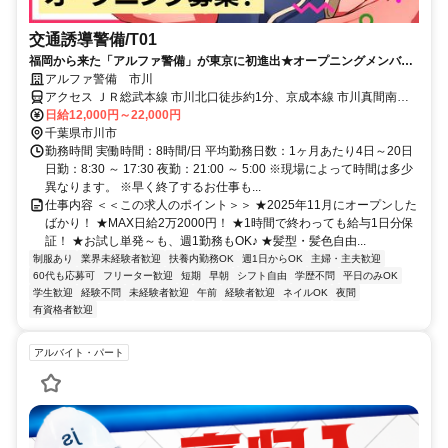
交通誘導警備/T01
福岡から来た「アルファ警備」が東京に初進出★オープニングメンバー
募集中！週1～シフト自由/MAX日給2万2000円/1時間で終わっても日給
アルファ警備 市川
まるっと支給/髪型・髪色自由/ピアス・ひげOK
アクセス ＪＲ総武本線 市川北口徒歩約1分、京成本線 市川真間南口
徒歩約8分、京成本線 国府台徒歩約15分 市川駅徒歩5～10分
日給12,000円～22,000円
千葉県市川市
勤務時間 実働時間：8時間/日 平均勤務日数：1ヶ月あたり4日～20日
日勤：8:30 ～ 17:30 夜勤：21:00 ～ 5:00 ※現場によって時間は多少
異なります。 ※早く終了するお仕事も...
仕事内容 ＜＜この求人のポイント＞＞ ★2025年11月にオープンした
ばかり！ ★MAX日給2万2000円！ ★1時間で終わっても給与1日分保
証！ ★お試し単発～も、週1勤務もOK♪ ★髪型・髪色自由...
制服あり
業界未経験者歓迎
扶養内勤務OK
週1日からOK
主婦・主夫歓迎
60代も応募可
フリーター歓迎
短期
早朝
シフト自由
学歴不問
平日のみOK
学生歓迎
経験不問
未経験者歓迎
午前
経験者歓迎
ネイルOK
夜間
有資格者歓迎
アルバイト・パート