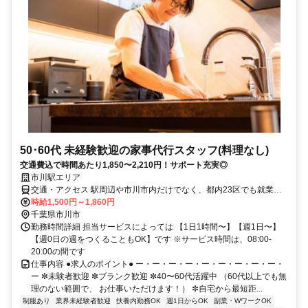
50･60代 未経験歓迎の家事代行スタッフ(料理なし)
交通費込で時間あたり1,850〜2,210円！サポート充実◎
市川駅エリア
交通・アクセス 駅周辺や市川市内だけでなく、都内23区でも就業可
能な場合は、より多くのお仕事を担当いただけます。
時給1,500円～1,860円
千葉県市川市
勤務時間詳細 担当サービスによっては 【1日1時間〜】【週1日〜】
【週0日の週をつくることもOK】です ※サービス時間は、08:00-
20:00の間です
仕事内容 ●求人のポイント● ー・ー・ー・ー・ー・ー・ー・ー・ー・
ー ✼未験者歓迎 ✼ブランク歓迎 ✼40〜60代活躍中 （60代以上でも無
理のない範囲で、 お仕事いただけます！） ✼自宅から最短距...
制服あり
業界未経験者歓迎
扶養内勤務OK
週1日からOK
副業・WワークOK