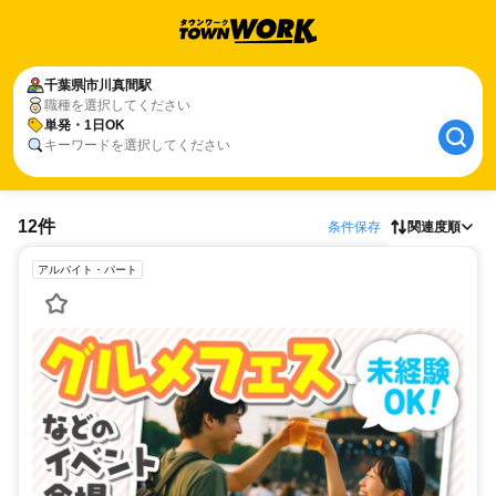
千葉県
市川真間駅
職種を選択してください
単発・1日OK
キーワードを選択してください
12件
条件保存
関連度順
アルバイト・パート