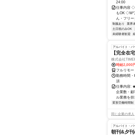
24:00
仕事内容 
もOK ◇
ん・フリータ
制服あり
業界
土日祝のみOK
未経験者歓迎
アルバイト・パ
【完全在
株式会社TIME
時給2,000
フルリモー
勤務時間・
須
仕事内容:
企業数・顧
ル業務を担当い
変形労働時間制
同じ企業の求人
アルバイト・パ
朝刊&夕刊