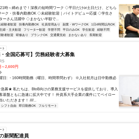
◇21時～締めまで！深夜の短時間ワーク ◇平日だけor土日だけ、どちら
Wワーク・扶養内勤務OK ◇未経験歓迎｜バイトデビュー応援 ◇学生さ
ーさん活躍中 ◇まかない半額で...
未経験者歓迎
扶養内勤務OK
社員登用あり
副業・WワークOK
1日4時間以内OK
主婦・主夫歓迎
フリーター歓迎
学歴不問
平日のみOK
学生歓迎
経験不問
経験者歓迎
研修あり
ブランクOK
交通費支給
まかないあり
長期歓迎
ート
宅・全国応募可】労務経験者大募集
RS
円～2,600円
ト
曜日: ・160時間勤務（曜日、時間帯問わず） ※入社初月は日中勤務必
 ★急募★ 私たちは、BtoB向けの業務支援サービスを提供しており、導入
客基盤ともに急速に拡大中です！ 外資系大手企業の案件にてペイロー
ただきます！ ////...
シフト自由
即日勤務OK
フルリモート
ート
の新聞配達員