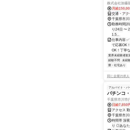
株式会社加藤
月給150,0
交通・アク
千葉県市川
勤務時間詳細
り24日 〜 
1.5...
仕事内容 
で応募OK
OK！丁寧な
業界未経験者歓
経験不問
未経
寮・社宅あり
同じ企業の求人
アルバイト・パ
パチンコ
千葉県市川市(
日給7,85
アクセス 
千葉県市川
時間帯 深夜
り ◎あな