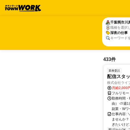
千葉県
千葉県
市川
市川
職種を選択
深夜の仕事
深夜の仕事
キーワード
433件
業務委託
配信スタッ
株式会社ライ
月給2,000
フルリモー
勤務時間・
由） ⛅週1
副業・Wワ
仕事内容: 
ませんか？
ぎたいけど…
週1日からOK