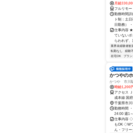
月給330,0
フルリモー
勤務時間詳
ト制：土日
日勤務） ・
仕事内容 
ていないポ
らわれず、新
業界未経験者歓
転勤なし
経験
在宅OK
ブラン
かつやのホ
かつや 市川駅
時給1,200
アクセス 
成本線 国
千葉県市川
勤務時間 ・
24:00 
仕事内容 
もOK ◇
ん・フリータ