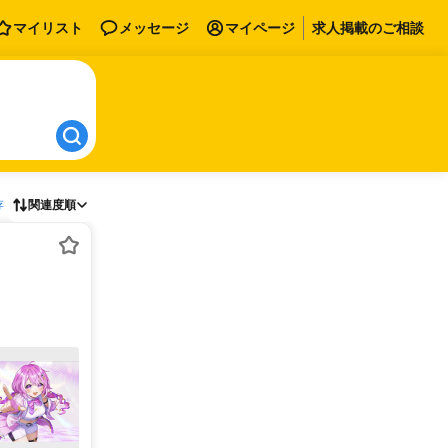
マイリスト
メッセージ
マイページ
求人掲載のご相談
存
関連度順