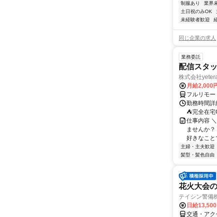
制服あり
業界
土日祝のみOK
未経験者歓迎
同じ企業の求人
業務委託
配信スタッ
株式会社yeter
月給2,000
フルリモー
勤務時間詳
⛺完全在宅
仕事内容 ＼
ませんか？
好きなことで
主婦・主夫歓迎
髪型・髪色自由
花火大会の
テイシン警備
日給13,50
交通・アク