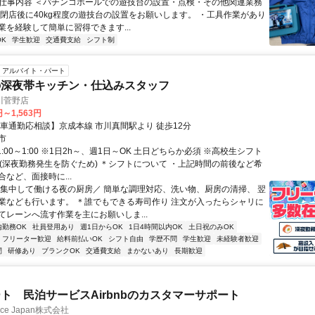
● 仕事内容 ＜パチンコホールでの遊技台の設置・点検・その他関連業務
ル閉店後に40kg程度の遊技台の設置をお願いします。 ・工具作業があり
業を経験して簡単に習得できます...
K
学生歓迎
交通費支給
シフト制
アルバイト・パート
の深夜帯キッチン・仕込みスタッフ
川菅野店
円～1,563円
【車通勤応相談】京成本線 市川真間駅より 徒歩12分
市
1:00～1:00 ※1日2h～、週1日～OK 土日どちらか必須 ※高校生シフト
で(深夜勤務発生を防ぐため) ＊シフトについて ・上記時間の前後など希
など、面接時に...
＼集中して働ける夜の厨房／ 簡単な調理対応、洗い物、厨房の清掃、 翌
業なども行います。 ＊誰でもできる寿司作り 注文が入ったらシャリに
てレーンへ流す作業を主にお願いしま...
内勤務OK
社員登用あり
週1日からOK
1日4時間以内OK
土日祝のみOK
フリーター歓迎
給料前払いOK
シフト自由
学歴不問
学生歓迎
未経験者歓迎
間
研修あり
ブランクOK
交通費支給
まかないあり
長期歓迎
ト 民泊サービスAirbnbのカスタマーサポート
ance Japan株式会社