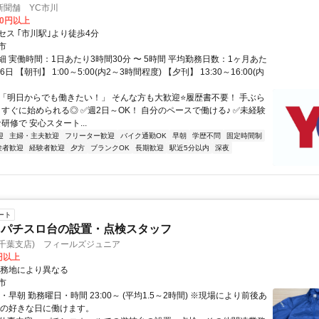
新聞舗 YC市川
00円以上
セス ｢市川駅｣より徒歩4分
市
 実働時間：1日あたり3時間30分 〜 5時間 平均勤務日数：1ヶ月あた
26日 【朝刊】 1:00～5:00(内2～3時間程度) 【夕刊】 13:30～16:00(内
✅「明日からでも働きたい！」 そんな方も大歓迎⭐履歴書不要！ 手ぶら
！すぐに始められる◎ ✅週2日～OK！ 自分のペースで働ける♪ ✅未経験
研修で 安心スタート...
迎
主婦・主夫歓迎
フリーター歓迎
バイク通勤OK
早朝
学歴不問
固定時間制
験者歓迎
経験者歓迎
夕方
ブランクOK
長期歓迎
駅近5分以内
深夜
ート
・パチスロ台の設置・点検スタッフ
千葉支店) フィールズジュニア
0円以上
勤務地により異なる
市
・早朝 勤務曜日・時間 23:00～ (平均1.5～2時間) ※現場により前後あ
たの好きな日に働けます。