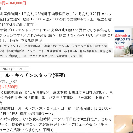
00円～360,000円
ト
細 実働時間：1日あたり8時間 平均勤務日数：1ヶ月あたり21日 ▼シフ
祝日含む週5日勤務 17：00～翌9：00の間で実働8時間（土日祝含む週5
1時間休憩の他に前半...
★新規プロジェクトスタート★ ✅ 完全在宅勤務♪ ✅ 弊社でしか募集をし
ジションです♪ ✅ これからの組織を一緒に形づくるやりがい ✅ 前例にと
しい挑戦ができる環境 ✅...
迎
ランチタイム
社員登用あり
副業・WワークOK
フリーター歓迎
学歴不問
不問
未経験者歓迎
フルリモート
経験者歓迎
ネイルOK
有資格者歓迎
研修あり
クOK
育休あり
オープニングスタッフ
長期歓迎
シフト制
アルバイト・パート
ール・キッチンスタッフ(深夜)
前店_882
円～1,500円
ＪＲ総武本線 市川北口徒歩約2分、京成本線 市川真間南口徒歩約6分、京
府台徒歩約15分 JR「市川」駅、バス停「市川駅」「三本松」下車すぐ
市
勤務曜日：月・火・水・木・金・土・日・祝 ・勤務時間： [1] 21:00～
週1～5日・1日3h程度の短時間ワーク♪
◇21時～締めまで！深夜の短時間ワーク ◇平日だけor土日だけ、どちら
Wワーク・扶養内勤務OK ◇未経験歓迎｜バイトデビュー応援 ◇学生さ
ーさん活躍中 ◇まかない半額で...