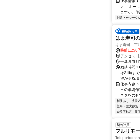
仕事情報 
＞ ・ホー
ますが、作
副業・WワークO
はま寿司
はま寿司 市
時給1,250
アクセス 
千葉県市川
勤務時間 2
は21時ま
望がある場合
仕事内容 
日の準備作
ネタをのせ
制服あり
扶養
主婦・主夫歓迎
経験者歓迎
夜
契約社員
フルリモー
Teleperform