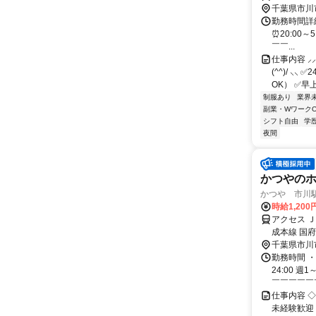
千葉県市川
勤務時間詳細
⏰20:00～
￣￣...
仕事内容 
(^^)/ 
OK） ✅早
制服あり
業界
副業・WワークO
シフト自由
学
夜間
かつやのホ
かつや 市川駅
時給1,200
アクセス 
成本線 国
千葉県市川
勤務時間 ・
24:00 
￣￣￣￣￣￣
仕事内容 ◇
未経験歓迎