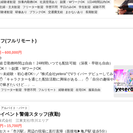
未経験者歓迎
扶養内勤務OK
社員登用あり
副業・WワークOK
1日4時間以内OK
主婦・主夫歓迎
フリーター歓迎
学歴不問
平日のみOK
学生歓迎
経験不問
経験者歓迎
研修あり
ブランクOK
交通費支給
まかないあり
長期歓迎
フ(フルリモート)
a
円～600,000円
ト
細 ⏰勤務時間は自由！ 24時間いつでも配信可能 （深夜・早朝も自由）
OK！ ✨副業・WワークOK
✨未経験・初心者OK✨／ "株式会社yetera"でVライバー デビューしてみ
 ✋「キャラクターを通じた配信活動に興味がある…」 ✋「自分の趣味や
稼ぎたいけど…」 ...
フリーター歓迎
学歴不問
フルリモート
経験者歓迎
在宅OK
服装自由
アルバイト・パート
イベント警備スタッフ(夜勤)
株式会社 江東支社/市川エリア
0円～15,700円
セス ⭐「市川駅」周辺の現場に直行直帰（面接地▶亀戸駅 徒歩5分）