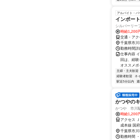
アルバイト・パ
インポー
シルバーリー
時給1,20
交通・アク
千葉県市川
勤務時間詳細
仕事内容 
回は、経験
オススメポイ
主婦・主夫歓迎
経験者歓迎
ネ
駅近5分以内
週
かつやのキ
かつや 市川駅
時給1,200
アクセス 
成本線 国
千葉県市川
勤務時間 ・