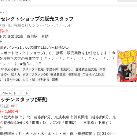
ート
トセレクトショップの販売スタッフ
フ市川店(有限会社サンシャイン・バザール)
0円以上
セス JR総武線「市川駅」直結
市
 9：45～21：00の間で1日5h～勤務OK♪
インポートセレクトショップにて、 接客・販売業務をお任せします！ 今
をお持ちの方の募集です！ ＊・。・＊。＊・。・＊。＊・。・＊。 《
ント！ 》 ★週3～、1日...
60代も応募可
フリーター歓迎
学歴不問
転勤なし
交通費全額支給
午前
イルOK
駅ナカ
夕方
ブランクOK
交通費支給
長期歓迎
フルタイム歓迎
2・3日からOK
シフト制
社割あり
深夜
アルバイト・パート
ッチンスタッフ(深夜)
前店_882
円～1,500円
ＪＲ総武本線 市川北口徒歩約2分、京成本線 市川真間南口徒歩約6分、京
府台徒歩約15分 JR「市川」駅、バス停「市川駅」「三本松」下車すぐ
市
勤務曜日：月・火・水・木・金・土・日・祝 ・勤務時間： [1] 21:00～