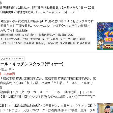
市
 実働時間：1日あたり8時間 平均勤務日数：1ヶ月あたり4日 〜 20日
5:00(実働8時間/休憩1時間) ⭐.｡｡. 自己申告シフト制 .｡｡.⭐ ￣￣￣￣￣￣￣
⸝⸝ 履歴書不要⭐友達同士の応募もOK❗ 夏の思い出作りにもピッタリです
⸜⸜ ✅24時間引出し可能な日払いシステムあり ✅短期OK（大学生の短期も
上がりでも日給全額保...
未経験者歓迎
短期（3ヵ月以内）
扶養内勤務OK
週1日からOK
K
土日祝のみOK
主婦・主夫歓迎
60代も応募可
フリーター歓迎
短期
歴不問
平日のみOK
学生歓迎
転勤なし
経験不問
未経験者歓迎
経験者歓迎
アルバイト・パート
ール・キッチンスタッフ(ディナー)
前店_882
円～1,500円
ＪＲ総武本線 市川北口徒歩約2分、京成本線 市川真間南口徒歩約6分、京
府台徒歩約15分 JR「市川」駅、バス停「市川駅」「三本松」下車すぐ
市
勤務曜日：月・火・水・木・金・土・日・祝 ・勤務時間： [1] 17:00～
週1～5日・1日3時間～OK ◇シフト調整も柔軟に対応します◎ ￣￣￣￣V￣
￣￣￣...
1日3h～｜22時以降は時給UP♪ ◇平日だけor土日だけ、どちらもOK ◇
｜バイトデビュー応援 ◇Wワーク・扶養内勤務OK ◇学生・主婦・フリ