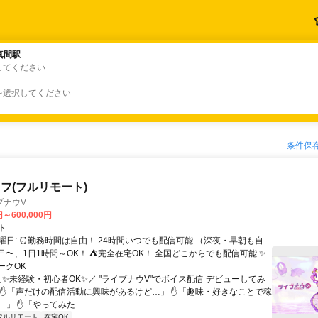
真間駅
真間駅
してください
を選択してください
条件保
フ(フルリモート)
ブナウV
円～600,000円
ト
曜日: ⏰勤務時間は自由！ 24時間いつでも配信可能 （深夜・早朝も自
日〜、1日1時間～OK！ ⛺完全在宅OK！ 全国どこからでも配信可能 ✨
ークOK
＼✨未経験・初心者OK✨／ "ライブナウV"でボイス配信 デビューしてみ
 ✋「声だけの配信活動に興味があるけど…」 ✋「趣味・好きなことで稼
」 ✋「やってみた...
フルリモート
在宅OK