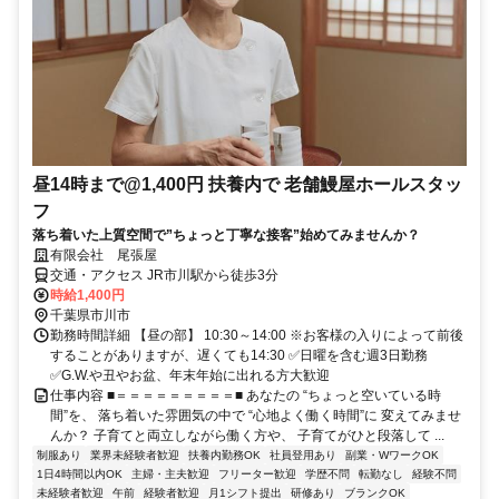
昼14時まで@1,400円 扶養内で 老舗鰻屋ホールスタッ
フ
落ち着いた上質空間で”ちょっと丁寧な接客”始めてみませんか？
有限会社 尾張屋
交通・アクセス JR市川駅から徒歩3分
時給1,400円
千葉県市川市
勤務時間詳細 【昼の部】 10:30～14:00 ※お客様の入りによって前後
することがありますが、遅くても14:30 ✅日曜を含む週3日勤務
✅G.W.や丑やお盆、年末年始に出れる方大歓迎
仕事内容 ■＝＝＝＝＝＝＝＝＝■ あなたの “ちょっと空いている時
間”を、 落ち着いた雰囲気の中で “心地よく働く時間”に 変えてみませ
んか？ 子育てと両立しながら働く方や、 子育てがひと段落して ...
制服あり
業界未経験者歓迎
扶養内勤務OK
社員登用あり
副業・WワークOK
1日4時間以内OK
主婦・主夫歓迎
フリーター歓迎
学歴不問
転勤なし
経験不問
未経験者歓迎
午前
経験者歓迎
月1シフト提出
研修あり
ブランクOK