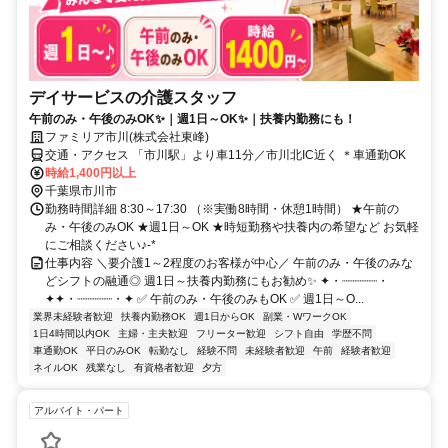
デイサービスの介護スタッフ
午前のみ・午後のみOK✨｜週1日～OK✨｜扶養内勤務にも！
ファミリア市川(株式会社東峰)
交通・アクセス 「市川駅」より車11分／市川北IC近く ＊車通勤OK
時給1,400円以上
千葉県市川市
勤務時間詳細 8:30～17:30 （※実働8時間・休憩1時間） ★午前の
み・午後のみOK ★週1日～OK ★時短勤務や扶養内の希望など お気軽
にご相談ください♪-*
仕事内容 ＼要介護1～2程度のお客様が中心／ 午前のみ・午後のみな
どシフトの融通◎ 週1日～扶養内勤務にもお勧め✨ ✦・┈┈┈┈┈・
✦✦・┈┈┈┈┈・✦ ✅ 午前のみ・午後のみもOK ✅ 週1日～O...
業界未経験者歓迎
扶養内勤務OK
週1日からOK
副業・WワークOK
1日4時間以内OK
主婦・主夫歓迎
フリーター歓迎
シフト自由
学歴不問
車通勤OK
平日のみOK
転勤なし
経験不問
未経験者歓迎
午前
経験者歓迎
ネイルOK
残業なし
有資格者歓迎
夕方
アルバイト・パート