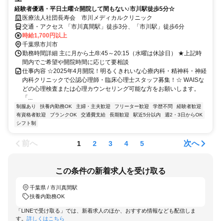
経験者優遇・平日土曜☆開院して間もない♪市川駅徒歩5分☆
医療法人社団長寿会 市川メディカルクリニック
交通・アクセス 「市川真間駅」徒歩3分、「市川駅」徒歩6分
時給1,700円以上
千葉県市川市
勤務時間詳細 主に月から土/8:45～20:15（水曜は休診日） ★上記時
間内でご希望や開院時間に応じて要相談
仕事内容 ☆2025年4月開院！明るくきれいな心療内科・精神科・神経
内科クリニックで公認心理師・臨床心理士スタッフ募集！☆ WAISな
どの心理検査または心理カウンセリング可能な方をお願いします。
「...
制服あり
扶養内勤務OK
主婦・主夫歓迎
フリーター歓迎
学歴不問
経験者歓迎
有資格者歓迎
ブランクOK
交通費支給
長期歓迎
駅近5分以内
週2・3日からOK
シフト制
前へ
次へ
1
2
3
4
5
この条件の新着求人を受け取る
千葉県 / 市川真間駅
扶養内勤務OK
「LINEで受け取る」では、新着求人のほか、おすすめ情報なども配信しま
す。
詳しくはこちら