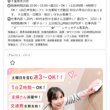
千葉県市川市
勤務時間詳細 10:00～15:00 ⭐週2日～OK！ ⭐1日2時間～4時間で
OK！ ⭐自己申告制シフト ※当番制で月数回 30分の早出の日がありま
す。 ※土曜日・日曜日・祝日 いずれか勤務で...
仕事内容 ＼20代～60代女性や主婦さん活躍中♪／ 週2日〜、1日2～4
時間勤務OK！ 《駅チカ！》土日祝日は時給100円UP！ 仕事内容 ￣
￣V￣￣￣￣￣￣￣￣￣￣￣￣✿*￣￣ シティホテル客室内...
制服あり
業界未経験者歓迎
扶養内勤務OK
副業・WワークOK
1日4時間以内OK
土日祝のみOK
主婦・主夫歓迎
フリーター歓迎
シフト自由
学歴不問
即日勤務OK
学生歓迎
経験不問
未経験者歓迎
午前
経験者歓迎
駅ナカ
研修あり
ブランクOK
交通費支給
アルバイト・パート