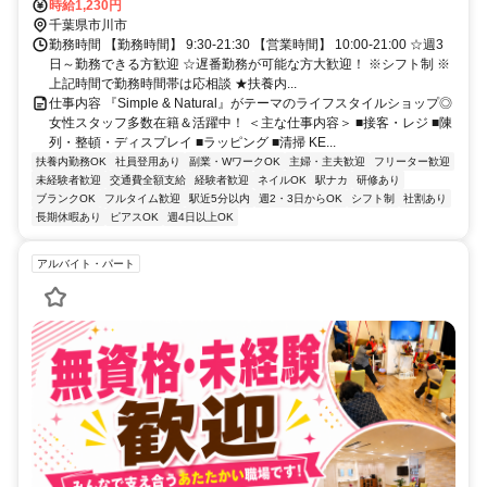
徒歩約8分、京成本線 国府台徒歩約15分
時給1,230円
千葉県市川市
勤務時間 【勤務時間】 9:30-21:30 【営業時間】 10:00-21:00 ☆週3
日～勤務できる方歓迎 ☆遅番勤務が可能な方大歓迎！ ※シフト制 ※
上記時間で勤務時間帯は応相談 ★扶養内...
仕事内容 『Simple & Natural』がテーマのライフスタイルショップ◎
女性スタッフ多数在籍＆活躍中！ ＜主な仕事内容＞ ■接客・レジ ■陳
列・整頓・ディスプレイ ■ラッピング ■清掃 KE...
扶養内勤務OK
社員登用あり
副業・WワークOK
主婦・主夫歓迎
フリーター歓迎
未経験者歓迎
交通費全額支給
経験者歓迎
ネイルOK
駅ナカ
研修あり
ブランクOK
フルタイム歓迎
駅近5分以内
週2・3日からOK
シフト制
社割あり
長期休暇あり
ピアスOK
週4日以上OK
アルバイト・パート