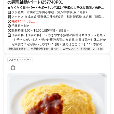
の調理補助/パート/257740P01
★らくらく日中パート★ボーナス年2回／季節の大型休み完備／未経験
歓迎／給食が格安で食べられる！
フジ産業 市川市立平田小学校・第八中学校(親子給食)
アクセス 京成本線 菅野北口徒歩約7分、都営新宿線 本八幡〔新宿
線〕A3口徒歩約11分、ＪＲ総武本線 本八幡〔ＪＲ〕北口徒歩約13分
時給1,140円以上
千葉県市川市
勤務時間 9:00～15:00 1日5時間～ 週3日～
仕事内容 【仕事内容】 *＜働きやすさ抜群の調理補助スタッフ募集＞
* お子さんがいる方・昼だけ勤務希望の方必見 土日は完全お休みだか
ら家族で予定があわせやすい *【働く魅力はここに！】* *＞季節の...
資格取得支援あり
交通費全額支給
賞与あり
まかないあり
長期歓迎
シフト制
アルバイト・パート