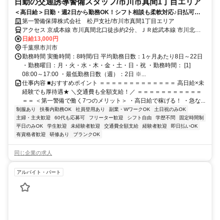
日勤の交通誘導警備スタッフ/市川市真間1丁目エリア
＜高日給＞日勤・週2日から勤務OK！シフト相談も柔軟対応♪日払可◎
未経験歓迎★
第一警備保障株式会社 松戸支社/市川市真間1丁目エリア
アクセス 京成本線 市川真間北口徒歩約2分、ＪＲ総武本線 市川北口
徒歩約11分、京成本線 菅野南口徒歩約11分 直行直帰OK＊交通費全
日給13,000円
額支給＊
千葉県市川市
勤務時間 実働時間：8時間/日 平均勤務日数：1ヶ月あたり8日～22日
・勤務曜日：月・火・水・木・金・土・日・祝 ・勤務時間： [1]
08:00～17:00 ・最低勤務日数（週）：2日 ※...
仕事内容 ■おすすめポイント ＝＝＝＝＝＝＝＝＝＝＝＝＝ 高日給×未
経験でも厚待遇★ ＼交通費も全額支給！／ ＝＝＝＝＝＝＝＝＝＝＝
＝＝ ＜第一警備で働く7つのメリット＞ ・高日給で稼げる！ ・急な...
制服あり
扶養内勤務OK
社員登用あり
副業・WワークOK
土日祝のみOK
主婦・主夫歓迎
60代も応募可
フリーター歓迎
シフト自由
学歴不問
固定時間制
平日のみOK
学生歓迎
未経験者歓迎
交通費全額支給
経験者歓迎
即日払いOK
有資格者歓迎
研修あり
ブランクOK
同じ企業の求人
アルバイト・パート