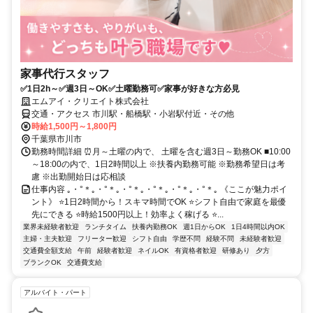
家事代行スタッフ
✅1日2h～✅週3日～OK✅土曜勤務可✅家事が好きな方必見
エムアイ・クリエイト株式会社
交通・アクセス 市川駅・船橋駅・小岩駅付近・その他
時給1,500円～1,800円
千葉県市川市
勤務時間詳細 ⏰月～土曜の内で、 土曜を含む週3日～勤務OK ■10:00
～18:00の内で、1日2時間以上 ※扶養内勤務可能 ※勤務希望日は考
慮 ※出勤開始日は応相談
仕事内容 ｡・°＊｡・°＊｡・°＊｡・°＊｡・°＊｡・°＊｡ 《ここが魅力ポイ
ント》 ⭐1日2時間から！スキマ時間でOK ⭐シフト自由で家庭を最優
先にできる ⭐時給1500円以上！効率よく稼げる ⭐...
業界未経験者歓迎
ランチタイム
扶養内勤務OK
週1日からOK
1日4時間以内OK
主婦・主夫歓迎
フリーター歓迎
シフト自由
学歴不問
経験不問
未経験者歓迎
交通費全額支給
午前
経験者歓迎
ネイルOK
有資格者歓迎
研修あり
夕方
ブランクOK
交通費支給
アルバイト・パート