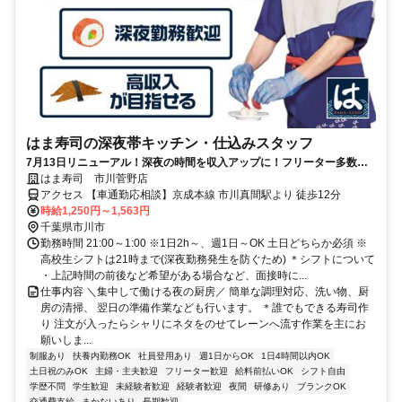
はま寿司の深夜帯キッチン・仕込みスタッフ
7月13日リニューアル！深夜の時間を収入アップに！フリーター多数活
躍中♪高収入を目指せる環境です！
はま寿司 市川菅野店
アクセス 【車通勤応相談】京成本線 市川真間駅より 徒歩12分
時給1,250円～1,563円
千葉県市川市
勤務時間 21:00～1:00 ※1日2h～、週1日～OK 土日どちらか必須 ※
高校生シフトは21時まで(深夜勤務発生を防ぐため) ＊シフトについて
・上記時間の前後など希望がある場合など、面接時に...
仕事内容 ＼集中して働ける夜の厨房／ 簡単な調理対応、洗い物、厨
房の清掃、 翌日の準備作業なども行います。 ＊誰でもできる寿司作
り 注文が入ったらシャリにネタをのせてレーンへ流す作業を主にお
願いしま...
制服あり
扶養内勤務OK
社員登用あり
週1日からOK
1日4時間以内OK
土日祝のみOK
主婦・主夫歓迎
フリーター歓迎
給料前払いOK
シフト自由
学歴不問
学生歓迎
未経験者歓迎
経験者歓迎
夜間
研修あり
ブランクOK
交通費支給
まかないあり
長期歓迎