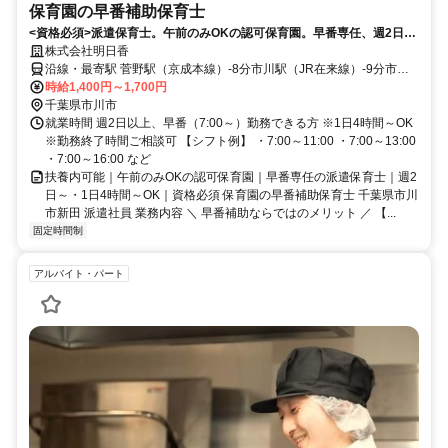
保育園の早番補助保育士
<資格必須>派遣保育士。午前のみOKの認可保育園。早番専任、週2日・
1日4時間～で扶養内勤務も可能
株式会社明日香
沿線・最寄駅 菅野駅（京成本線）-8分市川駅（JR在来線）-9分市川
真間駅（京成本線）-10分
時給1,400円～1,700円
千葉県市川市
就業時間 週2日以上、早番（7:00～）勤務できる方 ※1日4時間～OK
※勤務終了時間ご相談可 【シフト例】 ・7:00～11:00 ・7:00～13:00
・7:00～16:00 など
扶養内可能｜午前のみOKの認可保育園｜早番専任の派遣保育士｜週2
日～・1日4時間～OK｜資格必須 保育園の早番補助保育士 千葉県市川
市新田 派遣社員 業務内容 ＼ 早番補助ならではのメリット ／ 【...
固定時間制
アルバイト・パート