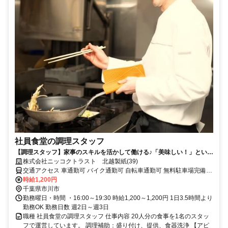
社員食堂の調理スタッフ
【調理スタッフ】家事のスキルを活かして働ける♪「美味しい！」という
誰かの声が力になります◎
株式会社ニッコクトラスト 北越製紙(39)
交通アクセス 車通勤可 バイク通勤可 自転車通勤可 無料駐車場完備
無料駐輪場完備
時給1,200円
千葉県市川市
勤務曜日・時間 ・16:00～19:30 時給1,200～1,200円 1日3.5時間より
勤務OK 勤務日数 週2日～週3日
職種 社員食堂の調理スタッフ 仕事内容 20人分の食事を1名のスタッ
フで運営しています。 調理補助：盛り付け、提供、食器洗浄 【アピ