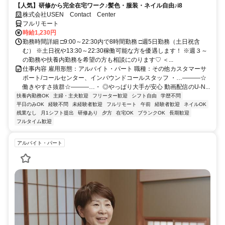
【人気】研修から完全在宅ワーク♪髪色・服装・ネイル自由♪i8
株式会社USEN Contact Center
フルリモート
時給1,230円
勤務時間詳細 □9:00～22:30内で8時間勤務 □週5日勤務（土日祝含
む） ※土日祝や13:30～22:30稼働可能な方を優遇します！ ※週３～
の勤務や扶養内勤務を希望の方も相談にのります♡ ＜...
仕事内容 雇用形態：アルバイト・パート 職種：その他カスタマーサ
ポート/コールセンター、インバウンドコールスタッフ ・…―――☆
働きやすさ抜群☆―――…・ ◎やっぱり大手が安心 動画配信のU-N...
扶養内勤務OK
主婦・主夫歓迎
フリーター歓迎
シフト自由
学歴不問
平日のみOK
経験不問
未経験者歓迎
フルリモート
午前
経験者歓迎
ネイルOK
残業なし
月1シフト提出
研修あり
夕方
在宅OK
ブランクOK
長期歓迎
フルタイム歓迎
アルバイト・パート