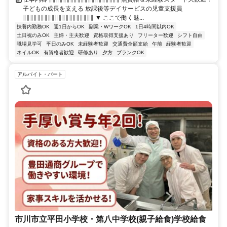
子どもの成長を支える 放課後等デイサービスの児童支援員
∥∥∥∥∥∥∥∥∥∥∥∥∥∥∥∥∥∥∥∥ ▼ ここで働く魅...
扶養内勤務OK
週1日からOK
副業・WワークOK
1日4時間以内OK
土日祝のみOK
主婦・主夫歓迎
資格取得支援あり
フリーター歓迎
シフト自由
職場見学可
平日のみOK
未経験者歓迎
交通費全額支給
午前
経験者歓迎
ネイルOK
有資格者歓迎
研修あり
夕方
ブランクOK
アルバイト・パート
市川市立平田小学校・第八中学校(親子給食)学校給食