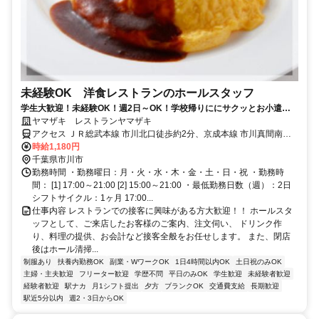
未経験OK 洋食レストランのホールスタッフ
学生大歓迎！未経験OK！週2日～OK！学校帰りににサクッとお小遣い
稼ぎ♪ 洋食レストランのホールのお仕事です！ 初めてのアルバイトで
ヤマザキ レストランヤマザキ
も安心サポート◎ お友達と一緒に応募もOKです。
アクセス ＪＲ総武本線 市川北口徒歩約2分、京成本線 市川真間南口
徒歩約6分、京成本線 国府台徒歩約13分 市川駅北口スグ、「ＹＡMＡ
時給1,180円
ＺＡＫＩ」の文字と太陽マークが目印のビルの２階です。
千葉県市川市
勤務時間 ・勤務曜日：月・火・水・木・金・土・日・祝 ・勤務時
間： [1] 17:00～21:00 [2] 15:00～21:00 ・最低勤務日数（週）：2日
シフトサイクル：1ヶ月 17:00...
仕事内容 レストランでの接客に興味がある方大歓迎！！ ホールスタ
ッフとして、ご来店したお客様のご案内、注文伺い、 ドリンク作
り、料理の提供、お会計など接客全般をお任せします。 また、閉店
後はホール清掃...
制服あり
扶養内勤務OK
副業・WワークOK
1日4時間以内OK
土日祝のみOK
主婦・主夫歓迎
フリーター歓迎
学歴不問
平日のみOK
学生歓迎
未経験者歓迎
経験者歓迎
駅ナカ
月1シフト提出
夕方
ブランクOK
交通費支給
長期歓迎
駅近5分以内
週2・3日からOK