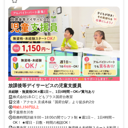
放課後等デイサービスの児童支援員
未経験・無資格OK⭐週1日～、1日4時間～OK✅賞与あり
株式会社LB.C/こどもプラス国府台教室
交通・アクセス 京成本線「国府台駅」より徒歩約2分
時給1,150円以上
千葉県市川市
勤務時間詳細 9:00～18:00の間でシフト制 ★週1日～、1日4時間～
OK！ ★曜日・日数・時間の相談OK！
仕事内容 ∥∥∥∥∥∥∥∥∥∥∥∥∥∥∥∥∥∥∥∥ 無資格＆未経験スタート大歓迎！