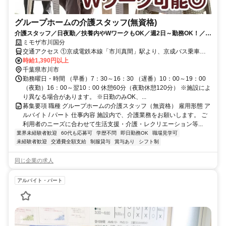
グループホームの介護スタッフ(無資格)
介護スタッフ／日夜勤／扶養内やWワークもOK／週2日～勤務OK！／未
経験・無資格者も活躍中♪
ミモザ市川国分
交通アクセス ①京成電鉄本線「市川真間」駅より、京成バス乗車、
「国分角」バス停下車、徒歩5分 ②ＪＲ総武線エアポート成田「市
時給1,390円以上
川」駅より、京成バス乗車、 「国分角」バス停下車、徒歩5分 ③ＪＲ
千葉県市川市
武蔵野線「市川大野」駅より、京成バス乗車、 「国分角」バス停下
勤務曜日・時間 （早番）7：30～16：30 （遅番）10：00～19：00
車、徒歩3分
（夜勤）16：00～翌10：00 休憩60分（夜勤休憩120分） ※施設によ
り異なる場合があります。 ※日勤のみOK、...
募集要項 職種 グループホームの介護スタッフ（無資格） 雇用形態 ア
ルバイト / パート 仕事内容 施設内で、介護業務をお願いします。 ご
利用者のニーズに合わせて生活支援・介護・レクリエーション等...
業界未経験者歓迎
60代も応募可
学歴不問
即日勤務OK
職場見学可
未経験者歓迎
交通費全額支給
制服貸与
賞与あり
シフト制
同じ企業の求人
アルバイト・パート