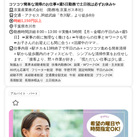
コツコツ簡単な清掃のお仕事⭐週5日勤務で土日祝は必ずお休み✨
京葉産業株式会社 (勤務地:京葉ガス本社)
交通・アクセス JR総武線「市川駅」より徒歩8分
時給1,150円以上
千葉県市川市
勤務時間詳細 8:00～13:00 ※実働4.5時間 【月～金曜の平日のみ⭐週5
日】 ⏩家事の前に無理なく働ける♪ ⏩午後からの仕事とＷワークも可
⏩お子さんのお迎えにも間に合う♪ ⭐活躍中のママ...
仕事内容 ⭐駅チカ＆13時終了で平日のみ⭐ ⭐コツコツ進める簡単清掃
⭐ 駅から徒歩圏内のオフィスビルで、 シンプルな清掃作業をお任せし
ます。 「接客より、黙々作業が好き」 「慌ただしい仕事は少し疲...
制服あり
業界未経験者歓迎
扶養内勤務OK
副業・WワークOK
主婦・主夫歓迎
60代も応募可
フリーター歓迎
早朝
学歴不問
固定時間制
平日のみOK
経験不問
未経験者歓迎
交通費全額支給
午前
経験者歓迎
ブランクOK
長期歓迎
長期休暇あり
土日祝休み
アルバイト・パート