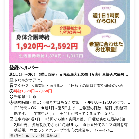
登録ヘルパー
週1日1H〜OK！（曜日固定）★時給最大2,659円★直行直帰★未経験可
★祝い金あり★自分らしく輝ける登録ヘルパー
さわやかケア 市川
アクセス: ＜事業所・面接地＞ 月1回程度の情報共有や研修のため、
事業所にお越しいただきます。 〒272-0826 市川市真間1-12-4市川セ
時給1,370円～2,659円
ンタービル 4階 （京成 本線「市川真間駅」北口より徒歩1分） （JR
千葉県市川市
総武線「市川駅」 北口より徒歩7分）
勤務時間・曜日: ＜働き方はあなた次第！＞ ◆8:00～19:00 の間で、1
日1時間～OK！ ◆週1日～週5日まで、ご希望の日数・曜日で勤務可
能です。 「午前中だけ」「子どもが帰ってくるまで」など...
仕事内容: 週1日・1時間から働く訪問介護。 日曜勤務なら最高時給
2,659円。 昇給制度でさらに時給UPも。 直行直帰でスキマ時間を有
効活用。 ウエルシアグループで安心の就業を。 ✧-✧-✧-✧...
週1日からOK
シフト制
昇給あり