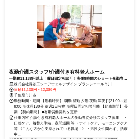
夜勤介護スタッフ/介護付き有料老人ホーム
一勤務11,138円以上！曜日固定相談可！実働8時間のショート夜勤専
従！
株式会社長谷工シニアウェルデザイン ブランシエール市川
日給11,138円～12,380円
千葉県市川市
勤務時間・期間 【勤務時間】 朝勤 昼勤 夕勤 夜勤 深夜 [1]21:00～翌
8:00 ※休憩180分 ※週2日程度 ※曜日固定相談可能 【勤務期間】 長
期 【契約期間】 ■有期労働契約を更新...
仕事内容 介護付き有料老人ホームの夜勤専従介護スタッフ募集！ ・
口腔ケア、着替え準備、夜間巡回 等 ・ナイトケア、モーニングケア
等 《こんな方から支持されている職場！》 ・男性女性問わず、活躍
中...