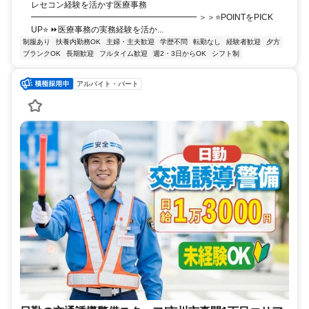
レセコン経験を活かす医療事務
━━━━━━━━━━━━━━━━━━━━ ＞＞⭐POINTをPICK
UP⭐ ⏩医療事務の実務経験を活か...
制服あり
扶養内勤務OK
主婦・主夫歓迎
学歴不問
転勤なし
経験者歓迎
夕方
ブランクOK
長期歓迎
フルタイム歓迎
週2・3日からOK
シフト制
アルバイト・パート