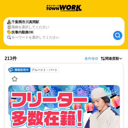
千葉県
市川真間駅
職種を選択してください
扶養内勤務OK
キーワードを選択してください
213件
条件保存
関連度順
アルバイト・パート