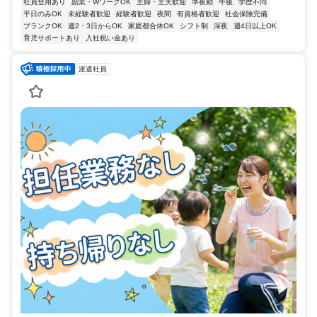
社員登用あり
副業・WワークOK
主婦・主夫歓迎
準夜勤
午後
学歴不問
平日のみOK
未経験者歓迎
経験者歓迎
夜間
有資格者歓迎
社会保険完備
ブランクOK
週2・3日からOK
家庭都合休OK
シフト制
深夜
週4日以上OK
育児サポートあり
入社祝い金あり
派遣社員