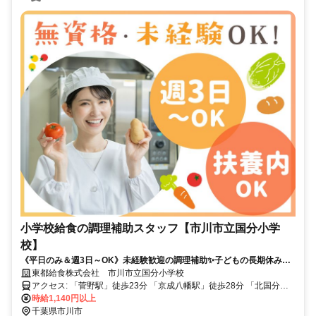
小学校給食の調理補助スタッフ【市川市立国分小学
校】
《平日のみ＆週3日～OK》未経験歓迎の調理補助✨子どもの長期休み時
は一緒にお休み♪✨短時間・扶養内OK
東都給食株式会社 市川市立国分小学校
アクセス: 「菅野駅」徒歩23分 「京成八幡駅」徒歩28分 「北国分
駅」徒歩30分 「本八幡駅」徒歩30分 「市川駅」バス15分、「曽谷
時給1,140円以上
橋」バス停
千葉県市川市