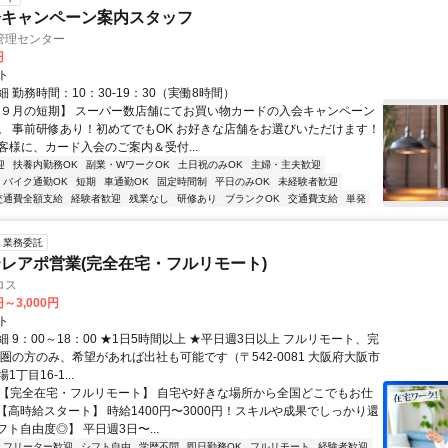
会キャンペーン案内スタッフ
管理センター
円
ト
 勤務時間：10：30-19：30（実働8時間）
【９月の短期】 スーパー数店舗にてお買い物カードの入会キャンペーン
。 事前研修あり！初めてでもOK お好きな店舗をお選びいただけます！
客様に、カード入会のご案内＆受付...
迎
扶養内勤務OK
副業・WワークOK
土日祝のみOK
主婦・主夫歓迎
バイク通勤OK
短期
車通勤OK
固定時間制
平日のみOK
未経験者歓迎
交通費全額支給
経験者歓迎
残業なし
研修あり
ブランクOK
交通費支給
単発
業務委託
レアポ営業(完全在宅・フルリモート)
ロス
円～3,000円
ト
 9：00～18：00 ★1日5時間以上 ★平日週3日以上 フルリモート、完
西圏の方のみ、希望があれば出社も可能です（〒542-0081 大阪府大阪市
丁目16-1...
✅【完全在宅・フルリモート】 自宅や好きな場所から全国どこでもお仕
✅【高時給スタート】 時給1400円〜3000円！スキルや成果でしっかり還
フト自由度◎】 平日週3日〜...
フリーター歓迎
シフト自由
学歴不問
即日勤務OK
フルリモート
経験者歓迎