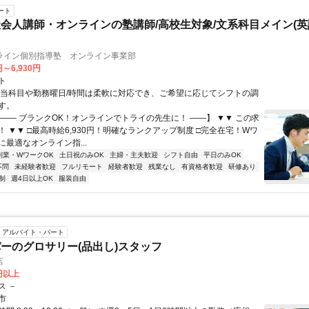
ート
会人講師・オンラインの塾講師/高校生対象/文系科目メイン(
ライン個別指導塾 オンライン事業部
円～6,930円
ト
担当科目や勤務曜日/時間は柔軟に対応でき、ご希望に応じてシフトの調
す。
【―― ブランクOK！オンラインでトライの先生に！ ――】 ▼▼ この求
T！ ▼▼ □最高時給6,930円！明確なランクアップ制度 □完全在宅！Wワ
最適なオンライン指...
副業・WワークOK
土日祝のみOK
主婦・主夫歓迎
シフト自由
平日のみOK
不問
未経験者歓迎
フルリモート
経験者歓迎
残業なし
有資格者歓迎
研修あり
制
週4日以上OK
服装自由
アルバイト・パート
ーのグロサリー(品出し)スタッフ
店
8円以上
ス －
市