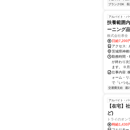
ブランクOK
長
アルバイト・パ
扶養範囲内
ーニング
株式会社孝全
日給7,200
茨城県神栖
勤務時間・曜
が終わり次
ます。 ※月
仕事内容:
ォーム・リ
で「いつも
交通費支給
週
アルバイト・パ
【在宅】社
ど)
トライのオン
時給1,430
フルリモー