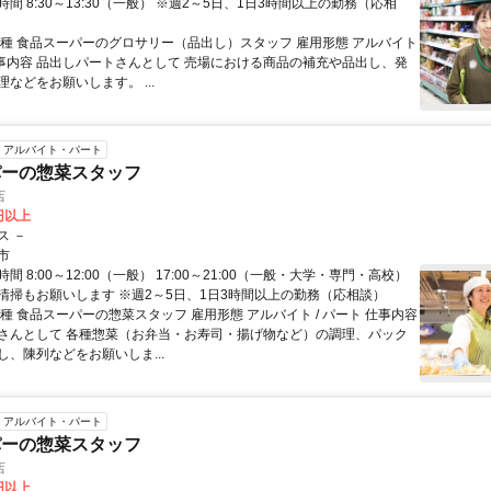
間 8:30～13:30（一般） ※週2～5日、1日3時間以上の勤務（応相
職種 食品スーパーのグロサリー（品出し）スタッフ 雇用形態 アルバイト
 仕事内容 品出しパートさんとして 売場における商品の補充や品出し、発
などをお願いします。 ...
アルバイト・パート
パーの惣菜スタッフ
店
0円以上
ス －
市
間 8:00～12:00（一般） 17:00～21:00（一般・大学・専門・高校）
清掃もお願いします ※週2～5日、1日3時間以上の勤務（応相談）
種 食品スーパーの惣菜スタッフ 雇用形態 アルバイト / パート 仕事内容
さんとして 各種惣菜（お弁当・お寿司・揚げ物など）の調理、パック
し、陳列などをお願いしま...
アルバイト・パート
パーの惣菜スタッフ
店
0円以上