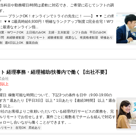
担当科目や勤務曜日/時間は柔軟に対応でき、ご希望に応じてシフトの調
す。
【―― ブランクOK！オンラインでトライの先生に！ ――】 ▼▼ この求
T！ ▼▼ □最高時給6,930円！明確なランクアップ制度 □完全在宅！Wワ
最適なオンライン指...
副業・WワークOK
土日祝のみOK
主婦・主夫歓迎
シフト自由
平日のみOK
不問
未経験者歓迎
フルリモート
経験者歓迎
残業なし
有資格者歓迎
研修あり
制
週4日以上OK
服装自由
ト 経理事務・経理補助/扶養内で働く【出社不要】
式会社
2円以上
ト
日: 稼働可能な時間について、下記3つの条件を日中（9:00-19:00の
方 * 週あたり【平日3日】 以上 * 1日あたり【連続3時間】 以上 * 週合
以上...
 弊社のお客様よりご依頼いただいている経理代行サービスの業務を、完
ルリモートでお任せします。案件ごとに複数名でチームを組んで対応す
ォローし合いながら働くことができます。...
ルリモート
在宅OK
昇給あり