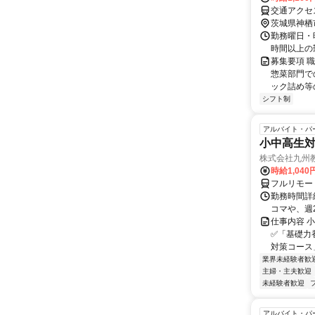
交通アクセ
茨城県神栖
勤務曜日・時
時間以上の
募集要項 職
惣菜部門で
ック詰め等
シフト制
アルバイト・パ
小中高生
株式会社九州
時給1,040
フルリモー
勤務時間詳細
コマや、週
仕事内容 
✅「基礎力
対策コース
業界未経験者歓
主婦・主夫歓迎
未経験者歓迎
アルバイト・パ