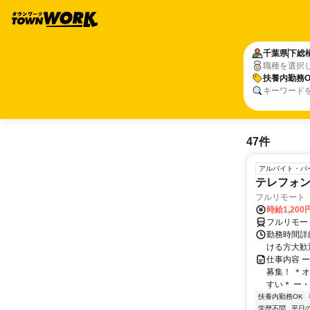
千葉県
下総
職種を選択
扶養内勤務O
キーワード
47件
アルバイト・パ
テレフォ
フルリモート 
時給1,200
フルリモー
勤務時間詳細
ける方大歓
仕事内容 
募集！ ＊
すい＊ ー・
扶養内勤務OK
学歴不問
平日