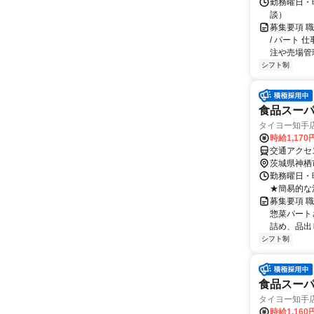
勤務曜日・時
談）
募集要項 
/ パート
注や売場管理
シフト制
食品スー
タイヨー知手
時給1,17
交通アクセ
茨城県神栖
勤務曜日・時
★簡易的な
募集要項 職
惣菜パート
詰め、品出
シフト制
食品スー
タイヨー知手
時給1,16