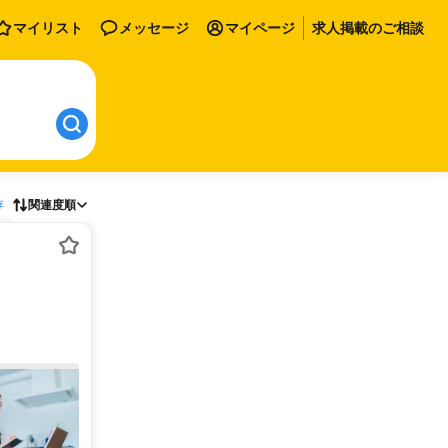
マイリスト
メッセージ
マイページ
求人掲載のご相談
存
関連度順