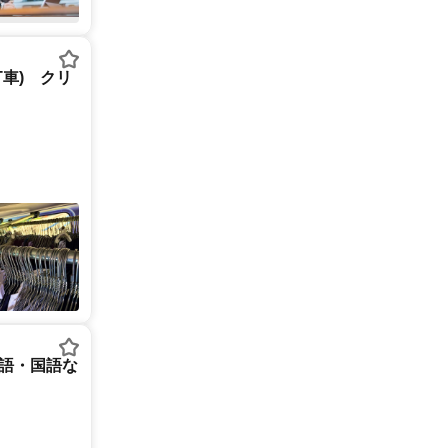
T車) クリ
英語・国語な