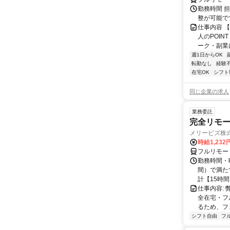
勤務時間 
整が可能で
仕事内容 
人のPOIN
ーク・副業に
週1日からOK
転勤なし
経験
在宅OK
シフト
同じ企業の求人
業務委託
完全リモー
メリービズ株
時給1,23
フルリモー
勤務時間・曜
間）で満たす
計【15時間】
仕事内容:
全在宅・フ
るため、フ
シフト自由
フ