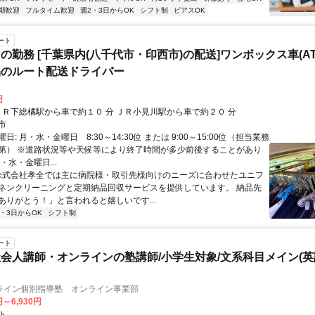
期歓迎
フルタイム歓迎
週2・3日からOK
シフト制
ピアスOK
ート
の勤務 [千葉県内(八千代市・印西市)の配送]ワンボックス車(A
品のルート配送ドライバー
円
アクセス: ＪＲ下総橘駅から車で約１０ 分 ＪＲ小見川駅から車で約２０ 分
市
日: 月・水・金曜日 8:30～14:30位 または 9:00～15:00位（担当業務
第） ※道路状況等や天候等により終了時間が多少前後することがあり
・水・金曜日...
 株式会社孝全では主に病院様・取引先様向けのニーズに合わせたユニフ
ネンクリーニングと定期納品回収サービスを提供しています。 納品先
ありがとう！」と言われると嬉しいです...
2・3日からOK
シフト制
ート
会人講師・オンラインの塾講師/小学生対象/文系科目メイン(
ライン個別指導塾 オンライン事業部
円～6,930円
ト