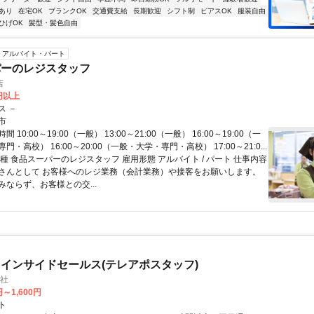
あり
在宅OK
ブランクOK
交通費支給
長期歓迎
シフト制
ピアスOK
服装自由
ひげOK
髪型・髪色自由
アルバイト・パート
パーのレジスタッフ
店
0円以上
ス －
市
 10:00～19:00（一般） 13:00～21:00（一般） 16:00～19:00（一
・高校） 16:00～20:00（一般・大学・専門・高校） 17:00～21:0...
種 食品スーパーのレジスタッフ 雇用形態 アルバイト / パート 仕事内容
さんとして お客様へのレジ業務（会計業務）や接客をお願いします。
みならず、お客様との交...
インサイドセールス(テレアポスタッフ)
会社
円～1,600円
ト