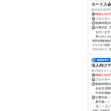
カード入
株式会社経営
時給1,400
フルリモー
勤務時間詳細
仕事内容 
を行います
来られたお
業界未経験者歓
フリーター歓迎
フルリモート
法人向けテ
株式会社セグ
時給1,400
フルリモー
勤務時間詳細
全在宅 関
中央区南船場1
仕事内容 
事可能✨ 
元✨ ✅【シ
主婦・主夫歓迎