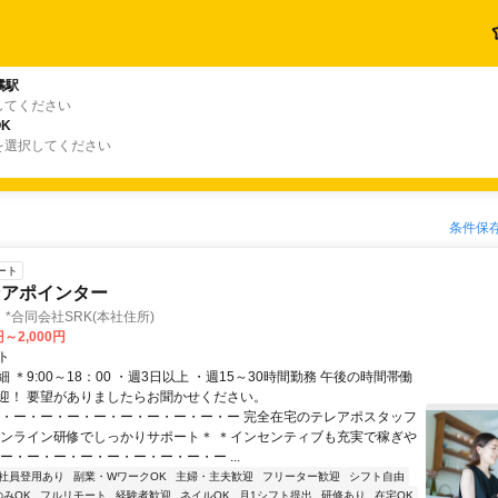
橘駅
してください
K
を選択してください
条件保
ート
ンアポインター
*合同会社SRK(本社住所)
円～2,000円
ト
 ＊9:00～18：00 ・週3日以上 ・週15～30時間勤務 午後の時間帯働
迎！ 要望がありましたらお聞かせください。
ー・ー・ー・ー・ー・ー・ー・ー・ー・ー 完全在宅のテレアポスタッフ
オンライン研修でしっかりサポート＊ ＊インセンティブも充実で稼ぎや
ー・ー・ー・ー・ー・ー・ー・ー・ー ...
社員登用あり
副業・WワークOK
主婦・主夫歓迎
フリーター歓迎
シフト自由
のみOK
フルリモート
経験者歓迎
ネイルOK
月1シフト提出
研修あり
在宅OK