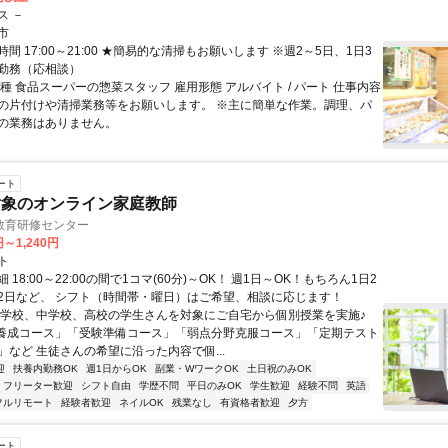
ス －
市
間 17:00～21:00 ★簡易的な清掃もお願いします ※週2～5日、1日3
勤務（応相談）
種 食品スーパーの惣菜スタッフ 雇用形態 アルバイト / パート 仕事内容
の片付けや清掃業務等をお願いします。 ※主に簡単な作業。調理、パ
の業務はありません。
ート
対象のオンライン家庭教師
教育研修センター
円～1,240円
ト
 18:00～22:00の間で1コマ(60分)～OK！ 週1日～OK！もちろん1日2
2日など、 シフト（時間帯・曜日）はご希望、相談に応じます！
小学校、中学校、高校の学生さんを対象にご自宅から個別授業を実施♪
養成コース」「受験準備コース」「弱点分野克服コース」「定期テスト
」など 生徒さんの希望に沿った内容で個...
迎
扶養内勤務OK
週1日からOK
副業・WワークOK
土日祝のみOK
フリーター歓迎
シフト自由
学歴不問
平日のみOK
学生歓迎
経験不問
英語
フルリモート
経験者歓迎
ネイルOK
残業なし
有資格者歓迎
夕方
ート