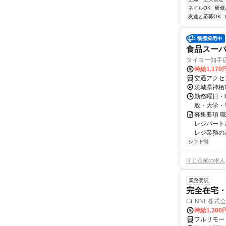
ネイルOK
研修
友達と応募OK
食品スー
タイヨー知手
時給1,17
交通アクセ
茨城県神栖
勤務曜日・時間
般・大学・専門
募集要項 職
レジパート
レジ業務の
シフト制
同じ企業の求人
業務委託
完全在宅・
GENNE株式
時給1,300
フルリモー