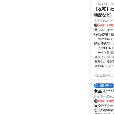
アルバイト・パ
【在宅】社
地歴など)
トライのオン
時給1,430
フルリモー
勤務時間 
整が可能で
仕事内容 
人のPOIN
ーク・副業に
週1日からOK
転勤なし
経験
在宅OK
シフト
同じ企業の求人
食品スーパ
タイヨー知手
時給1,10
交通アクセ
茨城県神栖