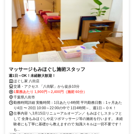
マッサージもみほぐし施術スタッフ
週1日～OK！未経験大歓迎！
ほぐし家 八街店
交通・アクセス 「八街駅」から徒歩10分
1業務あたり 1,900円～2,400円（施術 60分）
千葉県八街市
勤務時間詳細 実働時間：1日あたり4時間 平均勤務日数：1ヶ月あた
り4日 〜 20日 10:00～22:00の中で 1日4時間～、週1日～ＯＫ！
仕事内容 ＼3月15日リニューアルオープン／ もみほぐしスタッフと
して 全身もみほぐしや足ツボマッサージ等の施術を行います。 未経
験者にも丁寧に基礎から教えますので 知識スキルは一切不要です！
も...