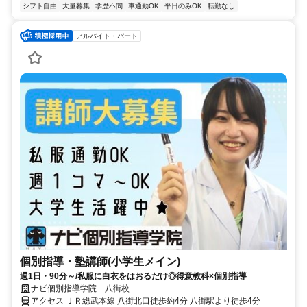
シフト自由
大量募集
学歴不問
車通勤OK
平日のみOK
転勤なし
アルバイト・パート
個別指導・塾講師(小学生メイン)
週1日・90分～/私服に白衣をはおるだけ◎得意教科×個別指導
ナビ個別指導学院 八街校
アクセス ＪＲ総武本線 八街北口徒歩約4分 八街駅より徒歩4分