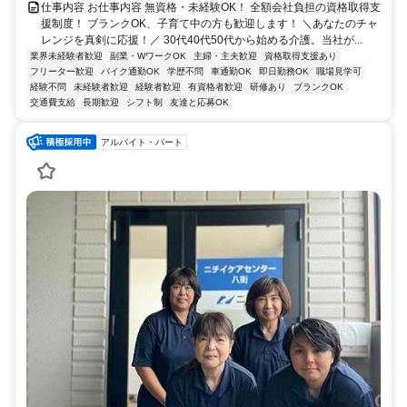
仕事内容 お仕事内容 無資格・未経験OK！ 全額会社負担の資格取得支
援制度！ ブランクOK、子育て中の方も歓迎します！ ＼あなたのチャ
レンジを真剣に応援！／ 30代40代50代から始める介護。当社が...
業界未経験者歓迎
副業・WワークOK
主婦・主夫歓迎
資格取得支援あり
フリーター歓迎
バイク通勤OK
学歴不問
車通勤OK
即日勤務OK
職場見学可
経験不問
未経験者歓迎
経験者歓迎
有資格者歓迎
研修あり
ブランクOK
交通費支給
長期歓迎
シフト制
友達と応募OK
アルバイト・パート