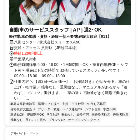
自動車のサービススタッフ | AP | 週2~OK
軽作業/車の知識・資格・経験一切不要/未経験大歓迎【011】
八街センター / 株式会社スリーエスA&C
交通・アクセス 八街駅（JR総武本線）
時給1,200円以上
千葉県八街市
勤務時間詳細 9:00～18:00 ・1日5時間～OK ・扶養内勤務OK < シフ
ト例 > 現在は下記の時間で 勤務しているスタッフが多いです！ ・
09:00～16:00 ・09:00～18:00 ・...
仕事内容 ＼【週2日〜/1日4h〜】「お掃除好き」が活かせる、車の仕
上げ・軽作業／ 接客なし・重労働なし。マニュアルがあるから「迷
わず、コツコツ」働けます。 「家の近くで融通がきく職場で働きた
い」 「...
業界未経験者歓迎
隔週シフト提出
主婦・主夫歓迎
60代も応募可
資格取得支援あり
フリーター歓迎
バイク通勤OK
シフト自由
学歴不問
車通勤OK
即日勤務OK
学生歓迎
転勤なし
経験不問
未経験者歓迎
経験者歓迎
残業なし
月1シフト提出
ブランクOK
オープニングスタッフ
アルバイト・パート