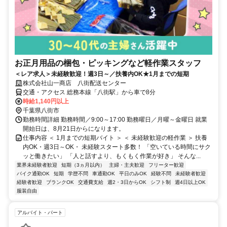
お正月用品の梱包・ピッキングなど軽作業スタッフ
＜レア求人＞未経験歓迎！週3日～／扶養内OK★1月までの短期
株式会社山一商店 八街配送センター
交通・アクセス 総務本線「八街駅」から車で8分
時給1,140円以上
千葉県八街市
勤務時間詳細 勤務時間／9:00～17:00 勤務曜日／月曜～金曜日 就業
開始日は、8月21日からになります。
仕事内容 ＜ 1月までの短期バイト ＞ ＜ 未経験歓迎の軽作業 ＞ 扶養
内OK・週3日～OK・ 未経験スタート多数！ 「空いている時間にサク
ッと働きたい」 「人と話すより、もくもく作業が好き」 そんな...
業界未経験者歓迎
短期（3ヵ月以内）
主婦・主夫歓迎
フリーター歓迎
バイク通勤OK
短期
学歴不問
車通勤OK
平日のみOK
経験不問
未経験者歓迎
経験者歓迎
ブランクOK
交通費支給
週2・3日からOK
シフト制
週4日以上OK
服装自由
アルバイト・パート