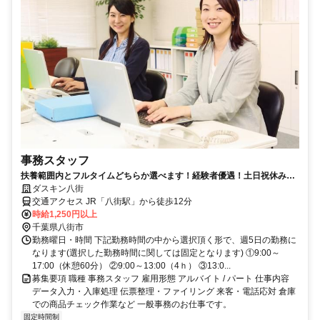
事務スタッフ
扶養範囲内とフルタイムどちらか選べます！経験者優遇！土日祝休み＆
残業ほぼなしの勤務で安定して働けます
ダスキン八街
交通アクセス JR「八街駅」から徒歩12分
時給1,250円以上
千葉県八街市
勤務曜日・時間 下記勤務時間の中から選択頂く形で、週5日の勤務に
なります(選択した勤務時間に関しては固定となります) ①9:00～
17:00（休憩60分） ②9:00～13:00（4ｈ） ③13:0...
募集要項 職種 事務スタッフ 雇用形態 アルバイト / パート 仕事内容
データ入力・入庫処理 伝票整理・ファイリング 来客・電話応対 倉庫
での商品チェック作業など 一般事務のお仕事です。
固定時間制