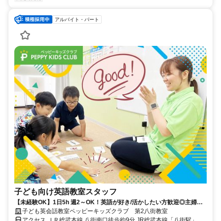
アルバイト・パート
子ども向け英語教室スタッフ
【未経験OK】1日5h 週2～OK！英語が好き/活かしたい方歓迎◎主婦
(夫)/学生も活躍中！
子ども英会話教室ペッピーキッズクラブ 第2八街教室
アクセス ＪＲ総武本線 八街南口徒歩約9分 JR総武本線「八街駅」よ