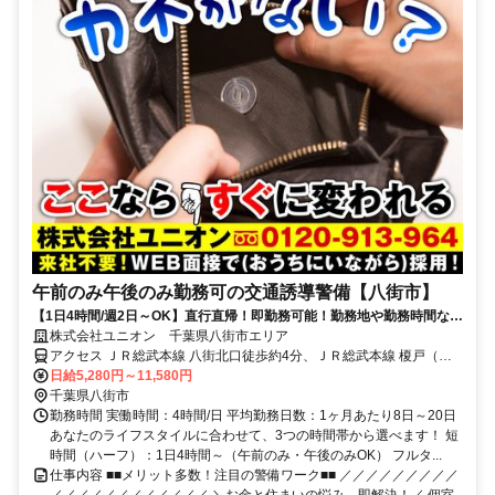
午前のみ午後のみ勤務可の交通誘導警備【八街市】
【1日4時間/週2日～OK】直行直帰！即勤務可能！勤務地や勤務時間など
ライフスタイルに合わせて働ける
株式会社ユニオン 千葉県八街市エリア
アクセス ＪＲ総武本線 八街北口徒歩約4分、ＪＲ総武本線 榎戸（千
葉県）徒歩約45分、ＪＲ総武本線 日向徒歩約82分 千葉県八街市エリ
日給5,280円～11,580円
ア（八街駅、榎戸駅、南酒々井駅、千葉駅等）
千葉県八街市
勤務時間 実働時間：4時間/日 平均勤務日数：1ヶ月あたり8日～20日
あなたのライフスタイルに合わせて、3つの時間帯から選べます！ 短
時間（ハーフ）：1日4時間～（午前のみ・午後のみOK） フルタ...
仕事内容 ■■メリット多数！注目の警備ワーク■■ ／／／／／／／／／