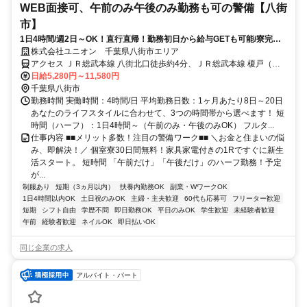
WEB面接可、午前のみ午後のみ勤務も可の警備【八街
市】
1日4時間/週2日～OK！直行直帰！勤務初日から給与GETも可能/寮完備
＆携帯貸与♪
株式会社ユニオン 千葉県八街市エリア
アクセス ＪＲ総武本線 八街北口徒歩約4分、ＪＲ総武本線 榎戸（千
葉県）徒歩約45分、ＪＲ総武本線 日向徒歩約82分 千葉県八街市エリ
日給5,280円～11,580円
ア（八街駅、榎戸駅、南酒々井駅、千葉駅等）
千葉県八街市
勤務時間 実働時間：4時間/日 平均勤務日数：1ヶ月あたり8日～20日
あなたのライフスタイルに合わせて、3つの時間帯から選べます！ 短
時間（ハーフ）：1日4時間～（午前のみ・午後のみOK） フルタ...
仕事内容 ■■メリット多数！注目の警備ワーク■■ ＼お金と住まいの悩
み、即解決！／ 個室寮30日間無料！家具家電付きの1Rですぐに新生
活スタート。 短時間 「午前だけ」「午後だけ」のハーフ勤務！予定
が...
制服あり
短期（3ヵ月以内）
扶養内勤務OK
副業・WワークOK
1日4時間以内OK
土日祝のみOK
主婦・主夫歓迎
60代も応募可
フリーター歓迎
短期
シフト自由
学歴不問
即日勤務OK
平日のみOK
学生歓迎
未経験者歓迎
午前
経験者歓迎
ネイルOK
即日払いOK
同じ企業の求人
アルバイト・パート