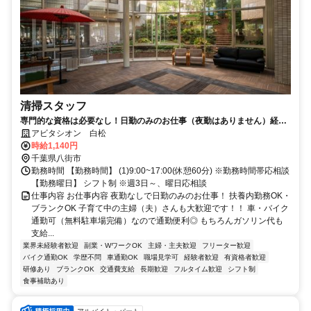
清掃スタッフ
専門的な資格は必要なし！日勤のみのお仕事（夜勤はありません）経験
が浅い方やブランクがある方も歓迎！
アビタシオン 白松
時給1,140円
千葉県八街市
勤務時間 【勤務時間】 (1)9:00~17:00(休憩60分) ※勤務時間帯応相談
【勤務曜日】 シフト制 ※週3日～、曜日応相談
仕事内容 お仕事内容 夜勤なしで日勤のみのお仕事！ 扶養内勤務OK・
ブランクOK 子育て中の主婦（夫）さんも大歓迎です！！ 車・バイク
通勤可（無料駐車場完備）なので通勤便利◎ もちろんガソリン代も
支給...
業界未経験者歓迎
副業・WワークOK
主婦・主夫歓迎
フリーター歓迎
バイク通勤OK
学歴不問
車通勤OK
職場見学可
経験者歓迎
有資格者歓迎
研修あり
ブランクOK
交通費支給
長期歓迎
フルタイム歓迎
シフト制
食事補助あり