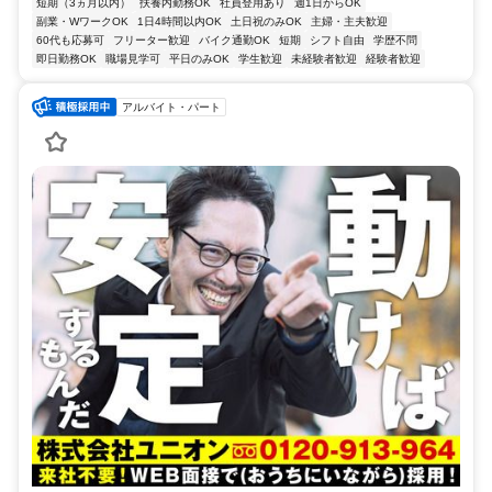
短期（3ヵ月以内）
扶養内勤務OK
社員登用あり
週1日からOK
副業・WワークOK
1日4時間以内OK
土日祝のみOK
主婦・主夫歓迎
60代も応募可
フリーター歓迎
バイク通勤OK
短期
シフト自由
学歴不問
即日勤務OK
職場見学可
平日のみOK
学生歓迎
未経験者歓迎
経験者歓迎
アルバイト・パート