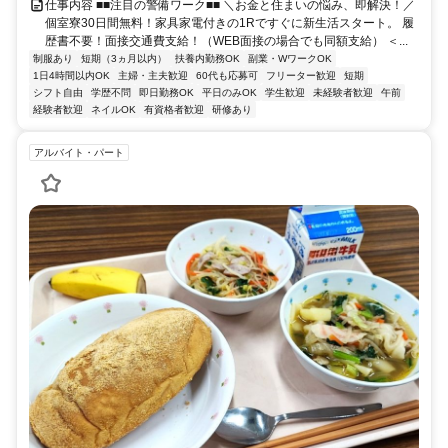
仕事内容 ■■注目の警備ワーク■■ ＼お金と住まいの悩み、即解決！／
個室寮30日間無料！家具家電付きの1Rですぐに新生活スタート。 履
歴書不要！面接交通費支給！（WEB面接の場合でも同額支給） ＜...
制服あり
短期（3ヵ月以内）
扶養内勤務OK
副業・WワークOK
1日4時間以内OK
主婦・主夫歓迎
60代も応募可
フリーター歓迎
短期
シフト自由
学歴不問
即日勤務OK
平日のみOK
学生歓迎
未経験者歓迎
午前
経験者歓迎
ネイルOK
有資格者歓迎
研修あり
アルバイト・パート