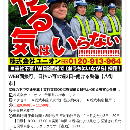
WEB面接可、日払い可の週2日~働ける警備【八街
市】
屋根の下で交通誘導！直行直帰OK◎寮完備＆日払いOK＆豊富な仕事量
★仕事が早く終わった時でも日給保証
株式会社ユニオン 千葉県八街市エリア
アクセス ＪＲ総武本線 八街北口徒歩約4分、ＪＲ総武本線 榎戸（千
葉県）徒歩約45分、ＪＲ総武本線 日向徒歩約82分 千葉県八街市エリ
日給9,860円～11,580円
ア（八街駅、榎戸駅、南酒々井駅、千葉駅等）
千葉県八街市
勤務時間 実働時間：8時間/日 平均勤務日数：1ヶ月あたり8日～20日
【日勤】 8:00～17:00 ※実働8時間 ※現場により異なる 昼過ぎに終わ
る現場も多く､ラクラクです 【夜勤】 22:00...