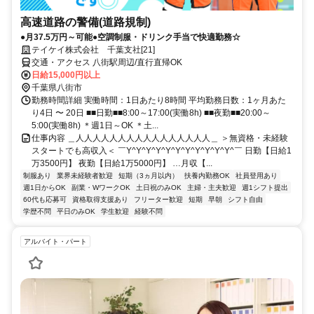
高速道路の警備(道路規制)
●月37.5万円～可能●空調制服・ドリンク手当で快適勤務☆
テイケイ株式会社 千葉支社[21]
交通・アクセス 八街駅周辺/直行直帰OK
日給15,000円以上
千葉県八街市
勤務時間詳細 実働時間：1日あたり8時間 平均勤務日数：1ヶ月あた
り4日 〜 20日 ■■日勤■■8:00～17:00(実働8h) ■■夜勤■■20:00～
5:00(実働8h) ＊週1日～OK ＊土...
仕事内容 ＿人人人人人人人人人人人人人人人人＿ ＞無資格・未経験
スタートでも高収入＜ ￣Y^Y^Y^Y^Y^Y^Y^Y^Y^Y^Y^￣ 日勤【日給1
万3500円】 夜勤【日給1万5000円】 …月収【...
制服あり
業界未経験者歓迎
短期（3ヵ月以内）
扶養内勤務OK
社員登用あり
週1日からOK
副業・WワークOK
土日祝のみOK
主婦・主夫歓迎
週1シフト提出
60代も応募可
資格取得支援あり
フリーター歓迎
短期
早朝
シフト自由
学歴不問
平日のみOK
学生歓迎
経験不問
アルバイト・パート