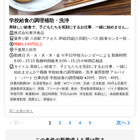
学校給食の調理補助・洗浄
美味しい給食で、子どもたちを笑顔にするお仕事、一緒に始めません
か?
株式会社東洋食品
最寄り駅 八街駅 アクセス JR総武線[八街駅]～バス [給食センター前]
バス停下車スグ ※車通勤可
時給1,140円以上
千葉県八街市
勤務日 月・火・水・木・金 ※平日/学校カレンダーによる 勤務時間
8:00～15:15 勤務時間備考 8:00～15:15※時間応相談
タイトル 美味しい給食で、子どもたちを笑顔にするお仕事、一緒に
始めませんか? 職種 学校給食の調理補助・洗浄 雇用形態 アルバイ
ト・パート 仕事内容 学校給食の調理補助 ●20代・30代・40代...
扶養内勤務OK
社員登用あり
副業・WワークOK
主婦・主夫歓迎
60代も応募可
資格取得支援あり
長期
フリーター歓迎
産休・育休取得実績あり
バイク通勤OK
学歴不問
車通勤OK
固定時間制
平日のみOK
学生歓迎
転勤なし
未経験者歓迎
経験者歓迎
残業なし
研修あり
同じ企業の求人
前へ
次へ
1
2
3
4
5