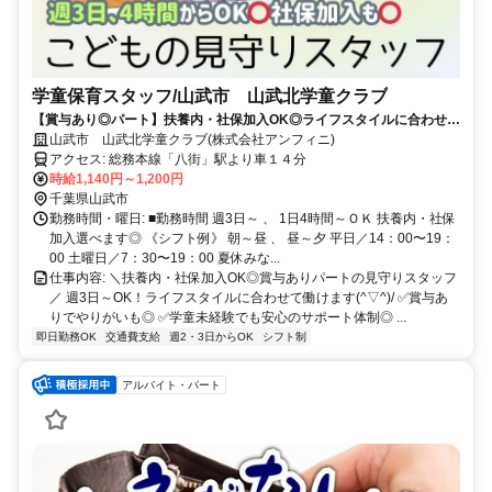
学童保育スタッフ/山武市 山武北学童クラブ
【賞与あり◎パート】扶養内・社保加入OK◎ライフスタイルに合わせて
働ける学童パートさん募集中♪未経験から始める方は70％！
山武市 山武北学童クラブ(株式会社アンフィニ)
アクセス: 総務本線「八街」駅より車１４分
時給1,140円～1,200円
千葉県山武市
勤務時間・曜日: ■勤務時間 週3日～ 、 1日4時間～ＯＫ 扶養内・社保
加入選べます◎ 《シフト例》 朝～昼 、 昼～夕 平日／14：00〜19：
00 土曜日／7：30〜19：00 夏休みな...
仕事内容: ＼扶養内・社保加入OK◎賞与ありパートの見守りスタッフ
／ 週3日～OK！ライフスタイルに合わせて働けます(^▽^)/ ✅賞与あ
りでやりがいも◎ ✅学童未経験でも安心のサポート体制◎ ...
即日勤務OK
交通費支給
週2・3日からOK
シフト制
アルバイト・パート