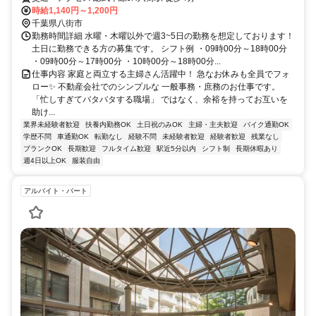
時給1,140円～1,200円
千葉県八街市
勤務時間詳細 水曜・木曜以外で週3~5日の勤務を想定しております！
土日に勤務できる方の募集です。 シフト例 ・09時00分～18時00分
・09時00分～17時00分 ・10時00分～18時00分...
仕事内容 家庭と両立する主婦さん活躍中！ 急なお休みも全員でフォ
ロー✨ 不動産会社でのシンプルな 一般事務・庶務のお仕事です。
「忙しすぎてバタバタする職場」 ではなく、余裕を持ってお互いを
助け...
業界未経験者歓迎
扶養内勤務OK
土日祝のみOK
主婦・主夫歓迎
バイク通勤OK
学歴不問
車通勤OK
転勤なし
経験不問
未経験者歓迎
経験者歓迎
残業なし
ブランクOK
長期歓迎
フルタイム歓迎
駅近5分以内
シフト制
長期休暇あり
週4日以上OK
服装自由
アルバイト・パート