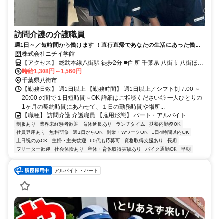
訪問介護の介護職員
週1日～／短時間から働けます ！直行直帰であなたの生活にあった働き
方が魅力です。未経験の方も大歓迎！先輩社員が丁寧にサポートします
株式会社ニチイ学館
ので安心して働けます。 ご利用者様の在宅の生活 を支える訪問介護員
【アクセス】 総武本線八街駅 徒歩2分 ■住 所 千葉県 八街市 八街ほ
（ホームヘルパー）のお仕事です。
時給1,308円～1,560円
237三伸ﾋﾞﾙ2F ■アクセス 総武本線八街駅 徒歩2分
千葉県八街市
【勤務日数】 週1日以上 【勤務時間】 週1日以上／シフト制 7:00 ～
20:00 の間で１日短時間～OK 詳細はご相談ください◎ 一人ひとりの
1ヶ月の契約時間にあわせて、１日の勤務時間や場所...
【職種】 訪問介護 介護職員 【雇用形態】 パート・アルバイト
制服あり
業界未経験者歓迎
育休延長あり
ランチタイム
扶養内勤務OK
社員登用あり
無料研修
週1日からOK
副業・WワークOK
1日4時間以内OK
土日祝のみOK
主婦・主夫歓迎
60代も応募可
資格取得支援あり
長期
フリーター歓迎
社会保険あり
産休・育休取得実績あり
バイク通勤OK
早朝
アルバイト・パート