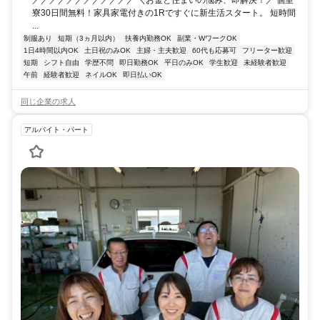
／／／／／／／／／／／／ ＼お金と住まいの悩み、即解決！／ 個室
寮30日間無料！家具家電付きの1Rですぐに新生活スタート。 短時間
...
制服あり
短期（3ヵ月以内）
扶養内勤務OK
副業・WワークOK
1日4時間以内OK
土日祝のみOK
主婦・主夫歓迎
60代も応募可
フリーター歓迎
短期
シフト自由
学歴不問
即日勤務OK
平日のみOK
学生歓迎
未経験者歓迎
午前
経験者歓迎
ネイルOK
即日払いOK
同じ企業の求人
アルバイト・パート