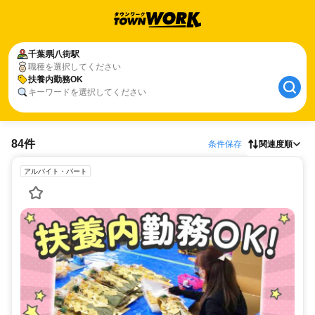
千葉県
八街駅
職種を選択してください
扶養内勤務OK
キーワードを選択してください
84件
条件保存
関連度順
アルバイト・パート