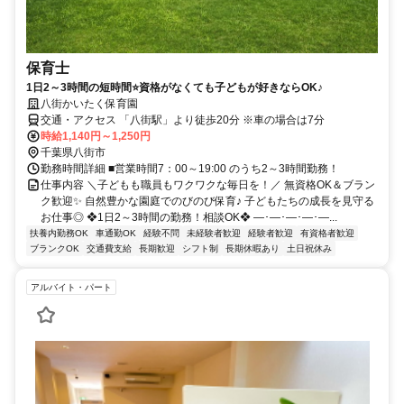
保育士
1日2～3時間の短時間⭐資格がなくても子どもが好きならOK♪
八街かいたく保育園
交通・アクセス 「八街駅」より徒歩20分 ※車の場合は7分
時給1,140円～1,250円
千葉県八街市
勤務時間詳細 ■営業時間7：00～19:00 のうち2～3時間勤務！
仕事内容 ＼子どもも職員もワクワクな毎日を！／ 無資格OK＆ブラン
ク歓迎✨ 自然豊かな園庭でのびのび保育♪ 子どもたちの成長を見守る
お仕事◎ ❖1日2～3時間の勤務！相談OK❖ ―･―･―･―･―...
扶養内勤務OK
車通勤OK
経験不問
未経験者歓迎
経験者歓迎
有資格者歓迎
ブランクOK
交通費支給
長期歓迎
シフト制
長期休暇あり
土日祝休み
アルバイト・パート