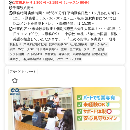
1業務あたり 1,800円～2,199円（レッスン 90分）
千葉県八街市
勤務時間 実働時間：1時間30分/日 平均勤務日数：1ヶ月あたり8日～
12日 ・勤務曜日：火・水・木・金・土・祝※ 注釈内容については下
記コメントを参照下さい。 ・勤務時間： [1] 15:30～...
仕事内容 <<未経験者歓迎！個別指導塾の先生大募集！>> ・週1日、1
日１コマ（90分）～勤務OK！ ・小学校1年生～6年生の国語・算数・
英語を担当していただきます。 ・「ほめる指導」を実践！ ・研修...
制服あり
業界未経験者歓迎
扶養内勤務OK
社員登用あり
週1日からOK
副業・WワークOK
1日4時間以内OK
主婦・主夫歓迎
フリーター歓迎
シフト自由
平日のみOK
学生歓迎
経験不問
未経験者歓迎
経験者歓迎
残業なし
有資格者歓迎
研修あり
夕方
ブランクOK
アルバイト・パート