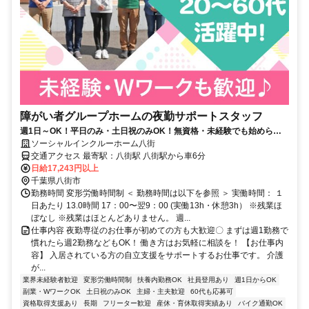
障がい者グループホームの夜勤サポートスタッフ
週1日～OK！平日のみ・土日祝のみOK！無資格・未経験でも始められ
ます。目の前の人に喜んでいただくことに、一生懸命になれる仕事で
ソーシャルインクルーホーム八街
す。
交通アクセス 最寄駅：八街駅 八街駅から車6分
日給17,243円以上
千葉県八街市
勤務時間 変形労働時間制 ＜ 勤務時間は以下を参照 ＞ 実働時間： １
日あたり 13.0時間 17：00〜翌9：00 (実働13h・休憩3h） ※残業ほ
ぼなし ※残業はほとんどありません。 週...
仕事内容 夜勤専従のお仕事が初めての方も大歓迎〇 まずは週1勤務で
慣れたら週2勤務などもOK！ 働き方はお気軽に相談を！ 【お仕事内
容】 入居されている方の自立支援をサポートするお仕事です。 介護
が...
業界未経験者歓迎
変形労働時間制
扶養内勤務OK
社員登用あり
週1日からOK
副業・WワークOK
土日祝のみOK
主婦・主夫歓迎
60代も応募可
資格取得支援あり
長期
フリーター歓迎
産休・育休取得実績あり
バイク通勤OK