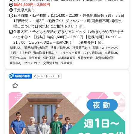
り徒歩9分 ／近隣教室への勤務も応相談 ※屋内禁煙
時給1,600円～2,500円
千葉県八街市
勤務時間 ・勤務時間： [1] 14:00～21:00 ・最低勤務日数（週）：2日
1日5時間～・週2日～勤務OK！ ダブルワーク可(同業種不可) 希望の
曜日についてはお気軽にご相談下さい！ ※...
仕事内容 ＊子どもと英語が好きな方にピッタリ♪働きながら英語を学
べます◎＊ 【給与】時給1,600円～2,500円 【勤務時間】14：00～
21：00（1日5h～/週2日～勤務OK！） 【募集要件】経...
制服あり
業界未経験者歓迎
扶養内勤務OK
社員登用あり
副業・WワークOK
主婦・主夫歓迎
資格取得支援あり
フリーター歓迎
バイク通勤OK
車通勤OK
平日のみOK
学生歓迎
経験不問
未経験者歓迎
経験者歓迎
有資格者歓迎
研修あり
ブランクOK
交通費支給
長期歓迎
アルバイト・パート