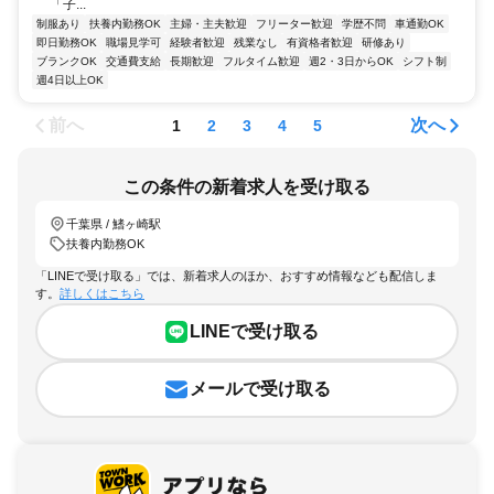
「子...
制服あり
扶養内勤務OK
主婦・主夫歓迎
フリーター歓迎
学歴不問
車通勤OK
即日勤務OK
職場見学可
経験者歓迎
残業なし
有資格者歓迎
研修あり
ブランクOK
交通費支給
長期歓迎
フルタイム歓迎
週2・3日からOK
シフト制
週4日以上OK
前へ
次へ
1
2
3
4
5
この条件の新着求人を受け取る
千葉県 / 鰭ヶ崎駅
扶養内勤務OK
「LINEで受け取る」では、新着求人のほか、おすすめ情報なども配信しま
す。
詳しくはこちら
LINEで受け取る
メールで受け取る