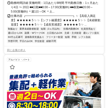
勤務時間詳細 実働時間：1日あたり8時間 平均勤務日数：1ヶ月あた
り4日 〜 20日 ■■日勤■■8:00～17:00(実働8h) ■■夜勤■■20:00～
5:00(実働8h) ＊週1日～OK ＊土...
仕事内容 ┏━━━━━━━━━━━━━━━━┓ ✨【高収入満足
度】★★★★★ 5 ✨ ✨【シフト融通度】★★★★★ 5 ✨ ✨【未経験歓
迎度】★★★★★ 5 ✨ ✨【成長実感度】 ★★★★★ 5 ✨ ...
制服あり
業界未経験者歓迎
短期（3ヵ月以内）
扶養内勤務OK
社員登用あり
週1日からOK
副業・WワークOK
土日祝のみOK
主婦・主夫歓迎
週1シフト提出
60代も応募可
資格取得支援あり
フリーター歓迎
短期
早朝
シフト自由
学歴不問
平日のみOK
学生歓迎
経験不問
同じ企業の求人
アルバイト・パート