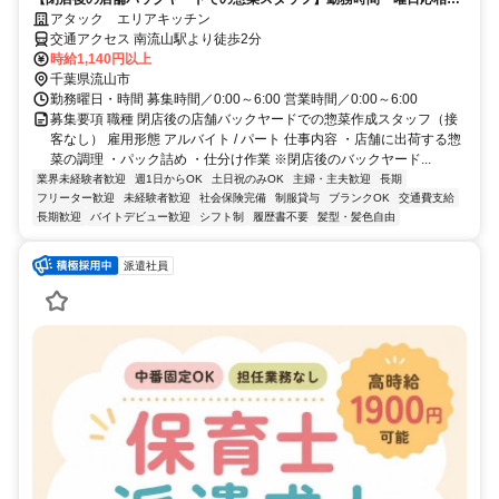
＆扶養内勤務OK！未経験スタート歓迎
アタック エリアキッチン
交通アクセス 南流山駅より徒歩2分
時給1,140円以上
千葉県流山市
勤務曜日・時間 募集時間／0:00～6:00 営業時間／0:00～6:00
募集要項 職種 閉店後の店舗バックヤードでの惣菜作成スタッフ（接
客なし） 雇用形態 アルバイト / パート 仕事内容 ・店舗に出荷する惣
菜の調理 ・パック詰め ・仕分け作業 ※閉店後のバックヤード...
業界未経験者歓迎
週1日からOK
土日祝のみOK
主婦・主夫歓迎
長期
フリーター歓迎
未経験者歓迎
社会保険完備
制服貸与
ブランクOK
交通費支給
長期歓迎
バイトデビュー歓迎
シフト制
履歴書不要
髪型・髪色自由
派遣社員