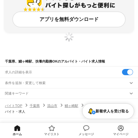
アプリを無料ダウンロード
千葉県、鰭ヶ崎駅、扶養内勤務OKのアルバイト・バイト求人情報
求人の詳細を表示
条件を追加・変更して検索
市区町村を追加・変更
関連キーワード
完全在宅ワーク 全国
シール貼り 在宅
現在地周辺
ガチャガチャ
犬カフェ
千葉県
駅を追加・変更
バイトTOP
千葉県
流山市
鰭ヶ崎駅
扶養内勤務OKのアルバイト・
千葉県
すべて
新着求人を受け取る
バイト・求人
千葉市
すべて
職種を追加・変更
JR武蔵野線
中央区
花見川区
稲毛区
若葉区
緑区
美浜区
南流山駅
新松戸駅
新八柱駅
東松戸駅
市川大野駅
船橋法典駅
西船橋駅
飲食・フードサービス
銚子市
市川市
船橋市
館山市
木更津市
松戸市
野田市
茂原市
成田市
佐倉市
東金市
特徴を追加・変更
飲食・フードサービス
すべて
ヘルプ・お問い合わせ
サイトマップ
利用規約・プライバシーポリシー
JR中央・総武線
旭市
習志野市
柏市
勝浦市
市原市
流山市
八千代市
我孫子市
鴨川市
鎌ケ谷市
ホールスタッフ
キッチンスタッフ
皿洗い・洗い場
精肉・鮮魚加工
給食調理
人気
[企業]求人広告の掲載相談
市川駅
本八幡駅
下総中山駅
西船橋駅
船橋駅
東船橋駅
津田沼駅
幕張本郷駅
幕張駅
ホーム
マイリスト
メッセージ
マイページ
君津市
富津市
浦安市
四街道市
袖ケ浦市
八街市
印西市
白井市
富里市
南房総市
雇用形態を追加・変更
パン屋（ベーカリー）
フードカウンター販売員
バー（BAR）・バーテンダー
日払いOK
高校生歓迎
学生歓迎
深夜の仕事
髪型・髪色自由
ひげOK
ネイルOK