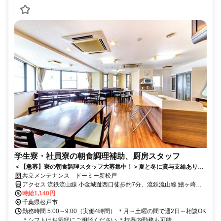
学生寮・社員寮の朝食調理補助、厨房スタッフ
＜【急募】寮の朝食調理スタッフ大募集中！＞夏と冬に賞与支給あり★
未経験大歓迎♪早朝のスキマ時間でOK！
共立メンテナンス ドーミー新松戸
アクセス 流鉄流山線 小金城趾西口徒歩約7分、流鉄流山線 鰭ヶ崎徒
歩約11分、ＪＲ武蔵野常磐連絡線 南流山北口徒歩約13分
時給1,140円
千葉県松戸市
勤務時間 5:00～9:00（実働4時間） ＊月～土曜の間で週2日～相談OK
＊シフトはお気軽にご相談ください ＊扶養内勤務も可能