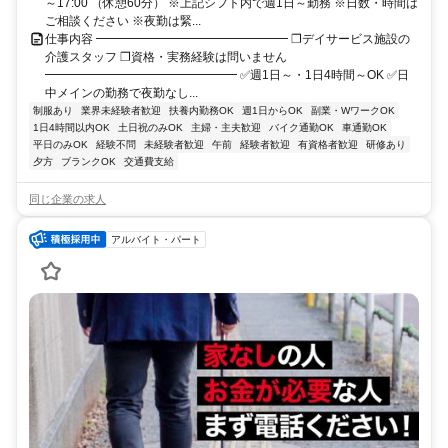
～17:00 （休憩60分） ※上記シフト内で週1日～勤務 ※日数・時間は
ご相談ください ※夜勤は緊...
仕事内容 ━━━━━━━━━━━━━━━━ ❐デイサービス施設の
介護スタッフ ❐資格・実務経験は問いません
━━━━━━━━━━━━━━━━ ✅週1日～・1日4時間～OK ✅日
中メインの勤務で夜勤なし...
制服あり
業界未経験者歓迎
扶養内勤務OK
週1日からOK
副業・WワークOK
1日4時間以内OK
土日祝のみOK
主婦・主夫歓迎
バイク通勤OK
車通勤OK
平日のみOK
経験不問
未経験者歓迎
午前
経験者歓迎
有資格者歓迎
研修あり
夕方
ブランクOK
交通費支給
同じ企業の求人
アルバイト・パート