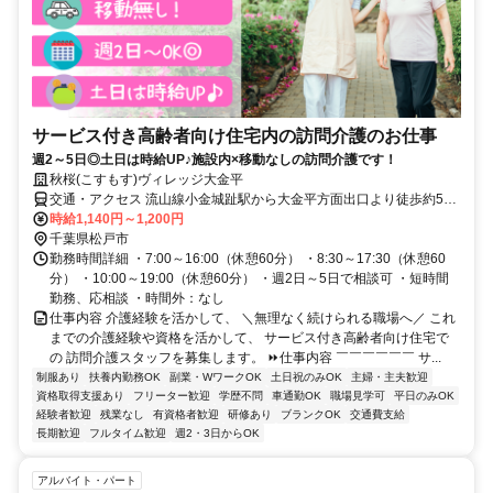
サービス付き高齢者向け住宅内の訪問介護のお仕事
週2～5日◎土日は時給UP♪施設内×移動なしの訪問介護です！
秋桜(こすもす)ヴィレッジ大金平
交通・アクセス 流山線小金城趾駅から大金平方面出口より徒歩約5分
、JR北小金駅から北口より徒歩約17分、JR新松戸駅から北口より徒
時給1,140円～1,200円
歩約20分
千葉県松戸市
勤務時間詳細 ・7:00～16:00（休憩60分） ・8:30～17:30（休憩60
分） ・10:00～19:00（休憩60分） ・週2日～5日で相談可 ・短時間
勤務、応相談 ・時間外：なし
仕事内容 介護経験を活かして、 ＼無理なく続けられる職場へ／ これ
までの介護経験や資格を活かして、 サービス付き高齢者向け住宅で
の 訪問介護スタッフを募集します。 ⏩仕事内容 ￣￣￣￣￣￣ サ...
制服あり
扶養内勤務OK
副業・WワークOK
土日祝のみOK
主婦・主夫歓迎
資格取得支援あり
フリーター歓迎
学歴不問
車通勤OK
職場見学可
平日のみOK
経験者歓迎
残業なし
有資格者歓迎
研修あり
ブランクOK
交通費支給
長期歓迎
フルタイム歓迎
週2・3日からOK
アルバイト・パート