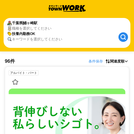
千葉県
鰭ヶ崎駅
職種を選択してください
扶養内勤務OK
キーワードを選択してください
96件
条件保存
関連度順
アルバイト・パート