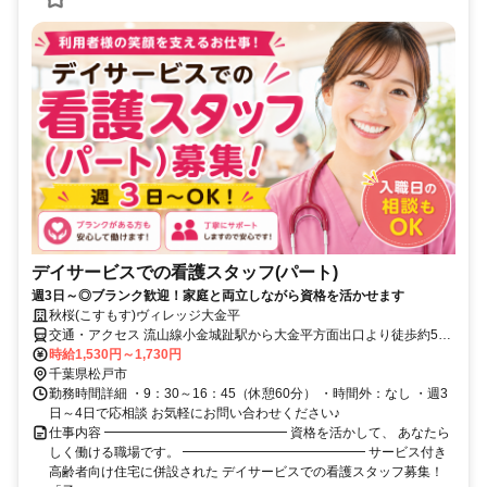
デイサービスでの看護スタッフ(パート)
週3日～◎ブランク歓迎！家庭と両立しながら資格を活かせます
秋桜(こすもす)ヴィレッジ大金平
交通・アクセス 流山線小金城趾駅から大金平方面出口より徒歩約5分
、JR北小金駅から北口より徒歩約17分、JR新松戸駅から北口より徒
時給1,530円～1,730円
歩約20分
千葉県松戸市
勤務時間詳細 ・9：30～16：45（休憩60分） ・時間外：なし ・週3
日～4日で応相談 お気軽にお問い合わせください♪
仕事内容 ━━━━━━━━━━━━━━ 資格を活かして、 あなたら
しく働ける職場です。 ━━━━━━━━━━━━━━ サービス付き
高齢者向け住宅に併設された デイサービスでの看護スタッフ募集！