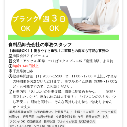
食料品卸売会社の事務スタッフ
【未経験OK！】働きやすさ重視！ご家庭との両立も可能な事務◎
有限会社アイ.ビー.エス
交通・アクセス JR線、つくばエクスプレス線「南流山駅」より徒歩5
分
時給1,140円以上
千葉県流山市
勤務時間詳細 ［1］9:00〜15:00 ［2］11:00〜17:00 ※上記いずれか
の時間帯をお選びいただけます。 ※フルタイム勤務（9:00〜17:00な
ど）も可能ですので、ご相談ください。
仕事内容 「久しぶりの仕事復帰、職場に馴染めるかな…」 「家庭と
両立したいけど、急なお休みは大丈夫？」 「パソコンのスキル、少
し不安…」 期待と同時に、そんな気持ちをお持ちではありません
か？ 大丈夫...
業界未経験者歓迎
扶養内勤務OK
社員登用あり
主婦・主夫歓迎
フリーター歓迎
転勤なし
経験不問
未経験者歓迎
交通費全額支給
午前
経験者歓迎
夕方
ブランクOK
交通費支給
長期歓迎
フルタイム歓迎
駅近5分以内
週2・3日からOK
シフト制
週4日以上OK