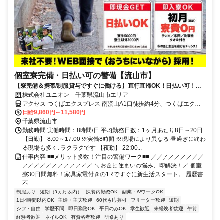
個室寮完備・日払い可の警備【流山市】
【寮完備＆携帯/制服貸与ですぐに働ける】直行直帰OK！日払い可！勤
務初日から給与GET★未経験OK
株式会社ユニオン 千葉県流山市エリア
アクセス つくばエクスプレス 南流山A1口徒歩約4分、つくばエクス
プレス 南流山A1口徒歩約4分、つくばエクスプレス 南流山A1口徒歩
日給9,860円～11,580円
約4分 千葉県流山市エリア（南流山駅、鰭ケ崎駅、流山駅、初石駅、
千葉県流山市
流山おおたかの森駅、江戸川台駅、運河駅）
勤務時間 実働時間：8時間/日 平均勤務日数：1ヶ月あたり8日～20日
【日勤】 8:00～17:00 ※実働8時間 ※現場により異なる 昼過ぎに終わ
る現場も多く､ラクラクです 【夜勤】 22:00...
仕事内容 ■■メリット多数！注目の警備ワーク■■ ／／／／／／／／／
／／／／／／／／／／／／ ＼お金と住まいの悩み、即解決！／ 個室
寮30日間無料！家具家電付きの1Rですぐに新生活スタート。 履歴書
不...
制服あり
短期（3ヵ月以内）
扶養内勤務OK
副業・WワークOK
1日4時間以内OK
主婦・主夫歓迎
60代も応募可
フリーター歓迎
短期
シフト自由
学歴不問
即日勤務OK
平日のみOK
学生歓迎
未経験者歓迎
午前
経験者歓迎
ネイルOK
有資格者歓迎
研修あり