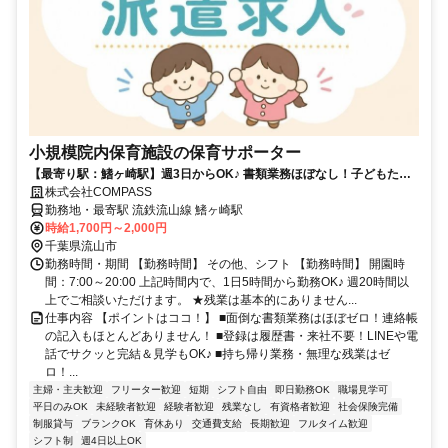
小規模院内保育施設の保育サポーター
【最寄り駅：鰭ヶ崎駅】週3日からOK♪ 書類業務ほぼなし！子どもたち
とじっくり関われる環境★
株式会社COMPASS
勤務地・最寄駅 流鉄流山線 鰭ヶ崎駅
時給1,700円～2,000円
千葉県流山市
勤務時間・期間 【勤務時間】 その他、シフト 【勤務時間】 開園時
間：7:00～20:00 上記時間内で、1日5時間から勤務OK♪ 週20時間以
上でご相談いただけます。 ★残業は基本的にありません...
仕事内容 【ポイントはココ！】 ■面倒な書類業務はほぼゼロ！連絡帳
の記入もほとんどありません！ ■登録は履歴書・来社不要！LINEや電
話でサクッと完結＆見学もOK♪ ■持ち帰り業務・無理な残業はゼ
ロ！...
主婦・主夫歓迎
フリーター歓迎
短期
シフト自由
即日勤務OK
職場見学可
平日のみOK
未経験者歓迎
経験者歓迎
残業なし
有資格者歓迎
社会保険完備
制服貸与
ブランクOK
育休あり
交通費支給
長期歓迎
フルタイム歓迎
シフト制
週4日以上OK