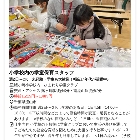
小学校内の学童保育スタッフ
週2日～OK！未経験・学生も大歓迎！幅広い年代が活躍中♪
鰭ヶ崎小学校内 ひまわり学童クラブ
交通・アクセス 鰭ヶ崎駅徒歩3分・南流山駅徒歩7分
時給1,215円～1,485円
千葉県流山市
勤務時間詳細 週2日〜ＯＫ ○学校のある日：1日4.5h（14:00～
18:30） ※下校時間などによって勤務時間が変更・延長となることが
あります。 ○学校のない長期休みなど：1日6h～ ※長期休みの...
仕事内容 小学校の下校後に学童クラブにおいて生活や遊びを通して
子どもたちの健全な育成を図るために支援を行う仕事です！ 小1～3
年生が中心ですが、高学年も利用しています。 ＜1日の流れ＞ （学校