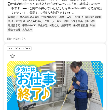
仕事内容 学生さんや社会人の方が住んでいる「寮」調理場でのお仕
事です ○●-●○ ご興味を持っていただけたら 047-347-2600までお電話
ください！ ご質問やご相談も大歓迎です♪ ○●-...
制服あり
業界未経験者歓迎
扶養内勤務OK
副業・WワークOK
1日4時間以内OK
主婦・主夫歓迎
60代も応募可
フリーター歓迎
早朝
シフト自由
学歴不問
職場見学可
平日のみOK
学生歓迎
転勤なし
経験不問
未経験者歓迎
午前
経験者歓迎
賞与あり
同じ企業の求人
アルバイト・パート