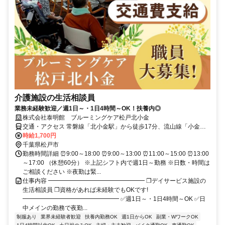
介護施設の生活相談員
業務未経験歓迎／週1日～・1日4時間～OK！扶養内◎
株式会社泰明館 ブルーミングケア松戸北小金
交通・アクセス 常磐線「北小金駅」から徒歩17分、流山線「小金城
趾駅」から徒歩10分 ★車・バイク通勤OK（駐車場完備）
時給1,700円
千葉県松戸市
勤務時間詳細 ⏰9:00～18:00 ⏰9:00～13:00 ⏰11:00～15:00 ⏰13:00
～17:00 （休憩60分） ※上記シフト内で週1日～勤務 ※日数・時間は
ご相談ください ※夜勤は緊...
仕事内容 ━━━━━━━━━━━━━━━━ ❐デイサービス施設の
生活相談員 ❐資格があれば未経験でもOKです!
━━━━━━━━━━━━━━━━ ✅週1日～・1日4時間～OK ✅日
中メインの勤務で夜勤...
制服あり
業界未経験者歓迎
扶養内勤務OK
週1日からOK
副業・WワークOK