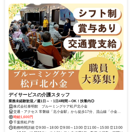
デイサービスの介護スタッフ
業務未経験歓迎／週1日～・1日4時間～OK！扶養内◎
株式会社泰明館 ブルーミングケア松戸北小金
交通・アクセス 常磐線「北小金駅」から徒歩17分、流山線「小金城
趾駅」から徒歩10分 ★車・バイク通勤OK（駐車場完備）
時給1,600円
千葉県松戸市
勤務時間詳細 ⏰9:00～18:00 ⏰9:00～13:00 ⏰11:00～15:00 ⏰13:00