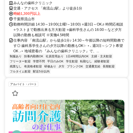
みんなの歯科クリニック
交通・アクセス 「南流山｣駅」より徒歩1分
時給1,300円以上
千葉県流山市
勤務時間詳細 14:30～19:00(土曜/～18:00) ⭐週3日～OK♬時間応相談
⭐ラストまで勤務出来る方大歓迎 ⭐歯科学生さんの 16:00～など夕方
以降の勤務も相談可 ※実働4.5時間
仕事内容 「南流山駅」から徒歩1分♪ 14:30～午後以降の短時間勤務で
す◎ 歯科系学生さんの夕方以降の勤務もOK✨ ⋆⸜ 週3日～シフト希望
OK ⸝⋆ 地域密着の 『みんなの歯科クリニック』で、...
制服あり
扶養内勤務OK
社員登用あり
1日4時間以内OK
主婦・主夫歓迎
フリーター歓迎
学歴不問
平日のみOK
学生歓迎
転勤なし
経験者歓迎
残業なし
有資格者歓迎
研修あり
夕方
ブランクOK
交通費支給
長期歓迎
フルタイム歓迎
駅近5分以内
アルバイト・パート