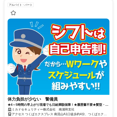
アルバイト・パート
体力負担が少ない 警備員
★4～5時間の早上がり現場でも日給満額保障！★履歴書不要★髪型・髪
色自由★週3日～OK・日払いOK
ミカドセキュリティー株式会社 南浦和支社
アクセス つくばエクスプレス 南流山A1口徒歩約4分、つくばエクス