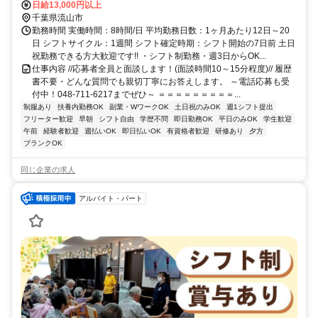
プレス 南流山A1口徒歩約4分、つくばエクスプレス 南流山A1口徒歩
日給13,000円以上
約4分 三郷駅、新松戸駅、流山セントラルパーク駅、三郷中央駅、南
千葉県流山市
柏駅方面からも通勤便利！
勤務時間 実働時間：8時間/日 平均勤務日数：1ヶ月あたり12日～20
日 シフトサイクル：1週間 シフト確定時期：シフト開始の7日前 土日
祝勤務できる方大歓迎です!! ・シフト制勤務・週3日からOK...
仕事内容 //応募者全員と面談します！(面談時間10～15分程度)// 履歴
書不要・どんな質問でも親切丁寧にお答えします。 ～電話応募も受
付中！048-711-6217までぜひ～ ＝＝＝＝＝＝＝＝＝...
制服あり
扶養内勤務OK
副業・WワークOK
土日祝のみOK
週1シフト提出
フリーター歓迎
早朝
シフト自由
学歴不問
即日勤務OK
平日のみOK
学生歓迎
午前
経験者歓迎
週払いOK
即日払いOK
有資格者歓迎
研修あり
夕方
ブランクOK
同じ企業の求人
アルバイト・パート