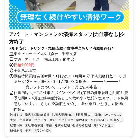
アパート・マンションの清掃スタッフ|力仕事なし|夕
方終了
⭐夏も安心！ドリンク・塩飴支給／食事手当あり／有給取得◎⭐
東京ビルサービス株式会社 千葉支店
交通・アクセス 「南流山駅」徒歩5分
日給9,000円
千葉県流山市
勤務時間詳細 実働時間：1日あたり7時間30分 平均勤務日数：1ヶ月
あたり12日 〜 20日 8:20～17:20（休憩90分） ━━━＊━━━＊
━━━ ⏰シフトについて ✦シフトは 月ごとの申告...
仕事内容 ＼⭐この仕事のポイント⭐／ ✅従業員の健康管理も配慮！ 夏
季期間(6～9月)は熱中症対策として飲料水・塩飴・塩タブレットを用
意しています。 さらに空調服も支給し、暑い季節でも涼しく快適に
作業...
制服あり
業界未経験者歓迎
扶養内勤務OK
社員登用あり
副業・WワークOK
主婦・主夫歓迎
フリーター歓迎
シフト自由
学歴不問
平日のみOK
転勤なし
経験不問
未経験者歓迎
午前
経験者歓迎
有資格者歓迎
月1シフト提出
研修あり
夕方
ブランクOK