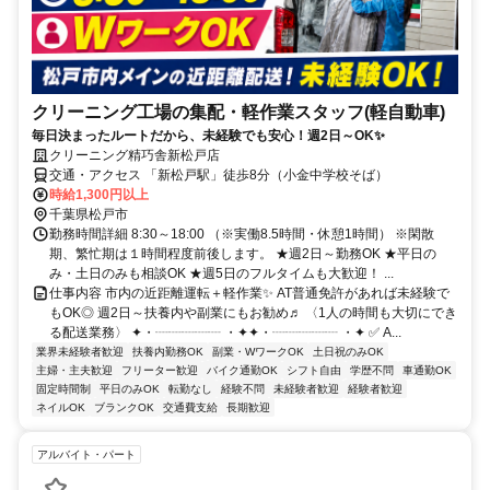
クリーニング工場の集配・軽作業スタッフ(軽自動車)
毎日決まったルートだから、未経験でも安心！週2日～OK✨
クリーニング精巧舎新松戸店
交通・アクセス 「新松戸駅」徒歩8分（小金中学校そば）
時給1,300円以上
千葉県松戸市
勤務時間詳細 8:30～18:00 （※実働8.5時間・休憩1時間） ※閑散
期、繁忙期は１時間程度前後します。 ★週2日～勤務OK ★平日の
み・土日のみも相談OK ★週5日のフルタイムも大歓迎！ ...
仕事内容 市内の近距離運転＋軽作業✨ AT普通免許があれば未経験で
もOK◎ 週2日～扶養内や副業にもお勧め♬ 〈1人の時間も大切にでき
る配送業務〉 ✦・┈┈┈┈┈ ・✦✦・┈┈┈┈┈ ・✦ ✅ A...
業界未経験者歓迎
扶養内勤務OK
副業・WワークOK
土日祝のみOK
主婦・主夫歓迎
フリーター歓迎
バイク通勤OK
シフト自由
学歴不問
車通勤OK
固定時間制
平日のみOK
転勤なし
経験不問
未経験者歓迎
経験者歓迎
ネイルOK
ブランクOK
交通費支給
長期歓迎
アルバイト・パート