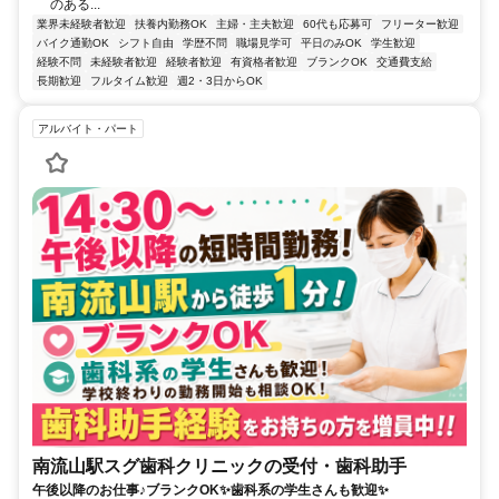
のある...
業界未経験者歓迎
扶養内勤務OK
主婦・主夫歓迎
60代も応募可
フリーター歓迎
バイク通勤OK
シフト自由
学歴不問
職場見学可
平日のみOK
学生歓迎
経験不問
未経験者歓迎
経験者歓迎
有資格者歓迎
ブランクOK
交通費支給
長期歓迎
フルタイム歓迎
週2・3日からOK
アルバイト・パート
南流山駅スグ歯科クリニックの受付・歯科助手
午後以降のお仕事♪ブランクOK✨歯科系の学生さんも歓迎✨