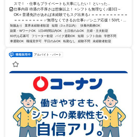
スで！ ・仕事もプライベートも大事にしたい！ といった...
仕事内容 待遇の手厚さは想像以上！ ⭐シフトも無理なく♪週3日～
OK⭐ 普通免許があれば未経験でもスグ出来る♪ ＝＝＝＝＝＝＝＝＝＝
＝＝＝＝＝＝＝＝ ✅無理なくできるお仕事♪ ✅シニア応援！50代・...
制服あり
業界未経験者歓迎
短期（3ヵ月以内）
扶養内勤務OK
副業・WワークOK
1日4時間以内OK
土日祝のみOK
主婦・主夫歓迎
60代も応募可
フリーター歓迎
バイク通勤OK
短期
シフト自由
学歴不問
車通勤OK
職場見学可
平日のみOK
転勤なし
経験不問
未経験者歓迎
アルバイト・パート