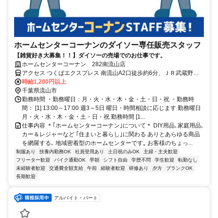
ホームセンターコーナンのダイソー専任販売スタッフ
【雑貨好き大募集！！】ダイソーの売場でのお仕事です。
ホームセンターコーナン 282南流山店
アクセス つくばエクスプレス 南流山A2口徒歩約6分、ＪＲ武蔵野線
南流山南口徒歩約7分、ＪＲ武蔵野常磐連絡線 南流山南口徒歩約7分
時給1,200円以上
京成バス「松71」 木バス停より徒歩2分
千葉県流山市
勤務時間 ・勤務曜日：月・火・水・木・金・土・日・祝 ・勤務時
間： [1] 13:00～17:00 週3～5日 曜日・時間相談に応じます 勤務曜日
月・火・水・木・金・土・日・祝 勤務時間 [1...
仕事内容 ＊｢ホームセンターコーナン｣について＊ DIY用品､家庭用品､
カー＆レジャーなど ｢住まいと暮らし｣に関わる ありとあらゆる商品
を網羅する､ 地域密着型のホームセンターです｡ お客様のちょっ...
制服あり
扶養内勤務OK
社員登用あり
土日祝のみOK
主婦・主夫歓迎
フリーター歓迎
バイク通勤OK
早朝
シフト自由
学歴不問
学生歓迎
転勤なし
未経験者歓迎
交通費全額支給
午前
経験者歓迎
研修あり
夕方
ブランクOK
長期歓迎
アルバイト・パート