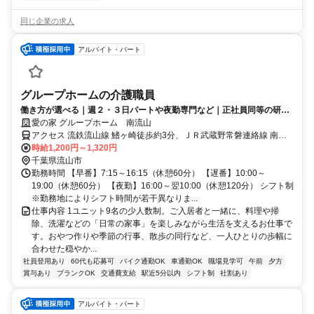
同じ企業の求人
アルバイト・パート
グループホームの介護職員
働き方が選べる｜週２・３日パートや夜勤専門など｜正社員同等の研修
や福利厚生あり♪
愛の家 グループホーム 南流山
アクセス 流鉄流山線 鰭ヶ崎徒歩約3分、ＪＲ武蔵野常磐連絡線 南流
山A2口徒歩約9分、つくばエクスプレス 南流山A2口徒歩約9分 流鉄流
時給1,200円～1,320円
山線「鰭ヶ崎駅」より徒歩3分
千葉県流山市
勤務時間 【早番】7:15～16:15（休憩60分） 【遅番】10:00～
19:00（休憩60分） 【夜勤】16:00～翌10:00（休憩120分） シフト制
※勤務地によりシフト時間が若干異なりま...
仕事内容 1ユニット9名の少人数制。ご入居者と一緒に、料理や掃
除、洗濯などの「日常の家事」を楽しみながら生活を支えるお仕事で
す。おやつ作りや季節の行事、散歩の同行など、一人ひとりの歩幅に
合わせた穏やか...
社員登用あり
60代も応募可
バイク通勤OK
車通勤OK
職場見学可
午前
夕方
賞与あり
ブランクOK
交通費支給
駅近5分以内
シフト制
社割あり
アルバイト・パート