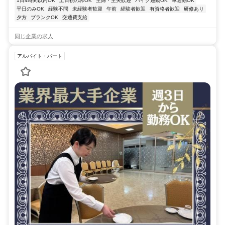
1日4時間以内OK
土日祝のみOK
主婦・主夫歓迎
バイク通勤OK
車通勤OK
平日のみOK
経験不問
未経験者歓迎
午前
経験者歓迎
有資格者歓迎
研修あり
夕方
ブランクOK
交通費支給
同じ企業の求人
アルバイト・パート