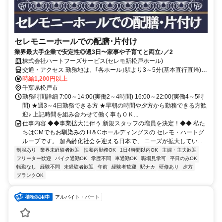
セレモニーホールでの配膳･片付け
業界最大手企業で安定性◎週3日〜家事や子育てと両立♪／2
株式会社ハートフーズサービス(セレモ新松戸ホール)
交通・アクセス 勤務地は、｢各ホール｣駅より3～5分(基本直行直帰)の
駅近現場多数
時給1,200円以上
千葉県松戸市
勤務時間詳細 7:00～14:00(実働2～4時間) 16:00～22:00(実働4～5時
間) ★週3～4日勤務できる方 ★早朝の時間や夕方から勤務できる方歓
迎♪ 上記時間を組み合わせて働く事もＯＫ...
仕事内容 ◆◆事業拡大に伴う 新規スタッフの増員を決定！◆◆ 私た
ちはCMでもお馴染みの H＆Cホールディングスの セレモ・ハートグ
ループです。 超高齢化社会を迎える日本で、 ニーズが拡大してい...
制服あり
業界未経験者歓迎
扶養内勤務OK
1日4時間以内OK
主婦・主夫歓迎
フリーター歓迎
バイク通勤OK
学歴不問
車通勤OK
職場見学可
平日のみOK
転勤なし
経験不問
未経験者歓迎
午前
経験者歓迎
駅ナカ
研修あり
夕方
ブランクOK
アルバイト・パート