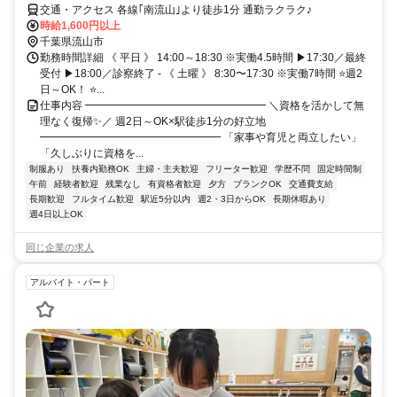
交通・アクセス 各線｢南流山｣より徒歩1分 通勤ラクラク♪
時給1,600円以上
千葉県流山市
勤務時間詳細 《 平日 》 14:00～18:30 ※実働4.5時間 ▶17:30／最終
受付 ▶18:00／診察終了 - 《 土曜 》 8:30〜17:30 ※実働7時間 ⭐週2
日～OK！ ⭐...
仕事内容 ━━━━━━━━━━━━━━━━━ ＼資格を活かして無
理なく復帰✨／ 週2日～OK×駅徒歩1分の好立地
━━━━━━━━━━━━━━━━━ 「家事や育児と両立したい」
「久しぶりに資格を...
制服あり
扶養内勤務OK
主婦・主夫歓迎
フリーター歓迎
学歴不問
固定時間制
午前
経験者歓迎
残業なし
有資格者歓迎
夕方
ブランクOK
交通費支給
長期歓迎
フルタイム歓迎
駅近5分以内
週2・3日からOK
長期休暇あり
週4日以上OK
同じ企業の求人
アルバイト・パート