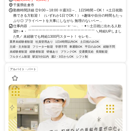
千葉県佐倉市
勤務時間詳細 ⏰9:00～18:00 ※週3日～、1日5時間～OK！ ⭐土日祝勤
務できる方歓迎！ （いずれか1日でOK！） ⭐趣味や自分の時間もたっ
ぷり◎ プライベートを大事にしながら 無理のないペー...
仕事内容 ╭─────────────･⭐･･─╮ ・✦✨土日祝に出れる人歓
迎❗✨✦・ ￣￣￣￣￣￣￣￣￣￣￣￣￣￣￣￣￣￣￣ ＼時給UPしまし
た❗❗／ 未経験でも時給1300円スタート！ セレモ...
業界未経験者歓迎
社員登用あり
1日4時間以内OK
土日祝のみOK
主婦・主夫歓迎
フリーター歓迎
学歴不問
車通勤OK
平日のみOK
経験不問
未経験者歓迎
経験者歓迎
研修あり
ブランクOK
交通費支給
長期歓迎
フルタイム歓迎
駅近5分以内
週2・3日からOK
シフト制
アルバイト・パート