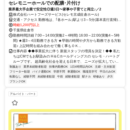
セレモニーホールでの配膳･片付け
業界最大手企業で安定性◎週3日〜家事や子育てと両立♪／2
株式会社ハートフーズサービス(セレモ京成佐倉ホール)
交通・アクセス 勤務地は、｢各ホール｣駅より3～5分(基本直行直帰)の
駅近現場多数
時給1,200円以上
千葉県佐倉市
勤務時間詳細 7:00～14:00(実働2～4時間) 16:00～22:00(実働4～5時
間) ★週3～4日勤務できる方 ★早朝の時間や夕方から勤務できる方歓
迎♪ 上記時間を組み合わせて働く事もＯＫ...
仕事内容 ◆◆事業拡大に伴う 新規スタッフの増員を決定！◆◆ 私た
ちはCMでもお馴染みの H＆Cホールディングスの セレモ・ハートグ
ループです。 超高齢化社会を迎える日本で、 ニーズが拡大してい...
制服あり
業界未経験者歓迎
扶養内勤務OK
1日4時間以内OK
主婦・主夫歓迎
フリーター歓迎
バイク通勤OK
学歴不問
車通勤OK
職場見学可
平日のみOK
転勤なし
経験不問
未経験者歓迎
午前
経験者歓迎
駅ナカ
研修あり
夕方
ブランクOK
アルバイト・パート