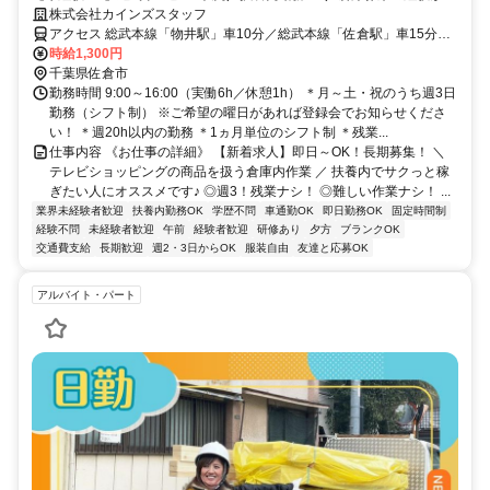
る方歓迎／服装自由／車通勤OK
株式会社カインズスタッフ
アクセス 総武本線「物井駅」車10分／総武本線「佐倉駅」車15分／
千葉都市モノレール「千城台駅」車20分
時給1,300円
千葉県佐倉市
勤務時間 9:00～16:00（実働6h／休憩1h） ＊月～土・祝のうち週3日
勤務（シフト制） ※ご希望の曜日があれば登録会でお知らせくださ
い！ ＊週20h以内の勤務 ＊1ヵ月単位のシフト制 ＊残業...
仕事内容 《お仕事の詳細》 【新着求人】即日～OK！長期募集！ ＼
テレビショッピングの商品を扱う倉庫内作業 ／ 扶養内でサクっと稼
ぎたい人にオススメです♪ ◎週3！残業ナシ！ ◎難しい作業ナシ！ ...
業界未経験者歓迎
扶養内勤務OK
学歴不問
車通勤OK
即日勤務OK
固定時間制
経験不問
未経験者歓迎
午前
経験者歓迎
研修あり
夕方
ブランクOK
交通費支給
長期歓迎
週2・3日からOK
服装自由
友達と応募OK
アルバイト・パート