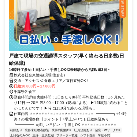
戸建て現場の交通誘導スタッフ(早く終わる日多数/日
給保障)
14時終了多め！日払い・手渡しOK◎未経験から活躍♪週3日～
株式会社台東警備(現場:佐倉市)
交通・アクセス 佐倉市エリア／直行直帰OK！
日給10,000円～17,000円
千葉県佐倉市
勤務時間詳細 実働時間：1日あたり8時間 平均勤務日数：1ヶ月あた
り12日 〜 20日 ⏰8:00～17:00（現場による） ▶14時頃に終わること
がほとんどです！ ▶時には10分で終わる現場も...
仕事内容 〃=〃=〃=〃=〃=〃=〃=〃=〃=〃=〃= ┏━━━━┓⭐14時
終了の現場多数 ┃ポイント┃⭐早上がりでも日給保証あり
┗━━━━┛⭐嬉しい日払い・手渡しOK 〃=〃=〃=〃=〃=〃=...
制服あり
業界未経験者歓迎
扶養内勤務OK
社員登用あり
副業・WワークOK
土日祝のみOK
主婦・主夫歓迎
フリーター歓迎
シフト自由
学歴不問