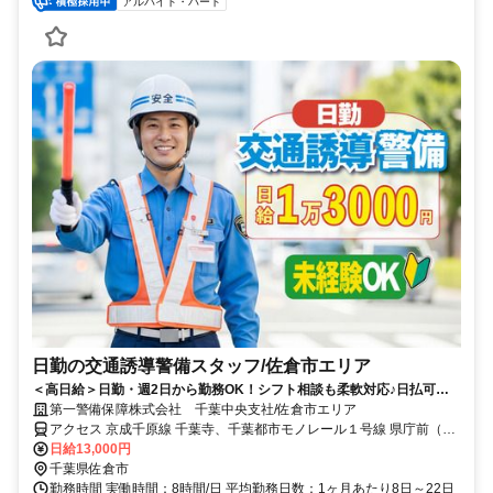
アルバイト・パート
日勤の交通誘導警備スタッフ/佐倉市エリア
＜高日給＞日勤・週2日から勤務OK！シフト相談も柔軟対応♪日払可◎
未経験歓迎★
第一警備保障株式会社 千葉中央支社/佐倉市エリア
アクセス 京成千原線 千葉寺、千葉都市モノレール１号線 県庁前（千
葉県）、連絡バス 蘇我 直行直帰OK＊交通費全額支給＊
日給13,000円
千葉県佐倉市
勤務時間 実働時間：8時間/日 平均勤務日数：1ヶ月あたり8日～22日