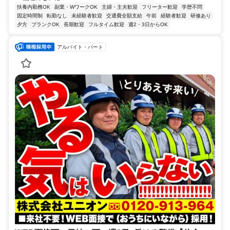
扶養内勤務OK
副業・WワークOK
主婦・主夫歓迎
フリーター歓迎
学歴不問
固定時間制
転勤なし
未経験者歓迎
交通費全額支給
午前
経験者歓迎
研修あり
夕方
ブランクOK
長期歓迎
フルタイム歓迎
週2・3日からOK
アルバイト・パート