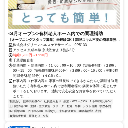
<4月オープン>有料老人ホーム内での調理補助
【オープニングスタッフ募集】未経験OK！調理スキル不要の簡単業務！
主婦(夫)活躍中
株式会社グリーンヘルスケアサービス 0P5133
アクセス 京成本線 京成佐倉より徒歩3分
時給1,200円～1,550円
千葉県佐倉市
勤務時間 ＜勤務時間＞ (１)06：00～10：00（実働4時間） (２)06：
00～15：00（実働8時間/休憩60分） (３)09：00～16：00（実働6時
間15分/休憩45分） (４)16：0...
仕事内容 ＜仕事内容＞ 家事の延長線でできるかんたんな調理補助 勤
務いただく有料老人ホーム内では利用者様の 病状や体調に応じたサ
ポートをしております。 適切で安心安全なお食事を食べていただく
ことで、...
制服あり
扶養内勤務OK
社員登用あり
副業・WワークOK
1日4時間以内OK
土日祝のみOK
主婦・主夫歓迎
フリーター歓迎
早朝
シフト自由
学歴不問
即日勤務OK
平日のみOK
転勤なし
未経験者歓迎
経験者歓迎
夜間
有資格者歓迎
研修あり
夕方