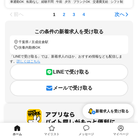
車通勤OK
転勤なし
経験不問
午前
夕方
ブランクOK
交通費支給
シフト制
前へ
次へ
1
2
3
4
この条件の新着求人を受け取る
千葉県 / 京成佐倉駅
扶養内勤務OK
「LINEで受け取る」では、新着求人のほか、おすすめ情報なども配信しま
す。
詳しくはこちら
LINEで受け取る
メールで受け取る
新着求人を受け取る
ホーム
マイリスト
メッセージ
マイページ
アプリを無料ダウンロード