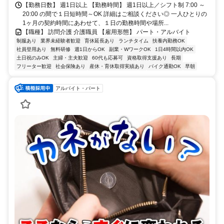
【勤務日数】 週1日以上 【勤務時間】 週1日以上／シフト制 7:00 ～
20:00 の間で１日短時間～OK 詳細はご相談ください◎ 一人ひとりの
1ヶ月の契約時間にあわせて、１日の勤務時間や場所...
【職種】 訪問介護 介護職員 【雇用形態】 パート・アルバイト
制服あり
業界未経験者歓迎
育休延長あり
ランチタイム
扶養内勤務OK
社員登用あり
無料研修
週1日からOK
副業・WワークOK
1日4時間以内OK
土日祝のみOK
主婦・主夫歓迎
60代も応募可
資格取得支援あり
長期
フリーター歓迎
社会保険あり
産休・育休取得実績あり
バイク通勤OK
早朝
アルバイト・パート