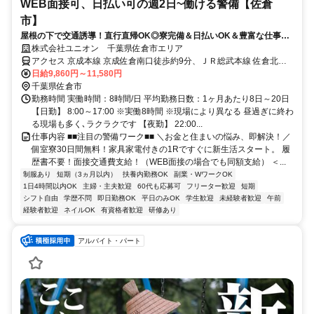
WEB面接可、日払い可の週2日~働ける警備【佐倉
市】
屋根の下で交通誘導！直行直帰OK◎寮完備＆日払いOK＆豊富な仕事量
★仕事が早く終わった時でも日給保証
株式会社ユニオン 千葉県佐倉市エリア
アクセス 京成本線 京成佐倉南口徒歩約9分、ＪＲ総武本線 佐倉北口
徒歩約22分、ＪＲ総武本線 佐倉北口徒歩約22分 千葉県佐倉市エリア
日給9,860円～11,580円
（井野駅、大佐倉駅、京成臼井駅、京成佐倉駅、公園駅、佐倉駅、志
千葉県佐倉市
津駅、女子大駅等）
勤務時間 実働時間：8時間/日 平均勤務日数：1ヶ月あたり8日～20日
【日勤】 8:00～17:00 ※実働8時間 ※現場により異なる 昼過ぎに終わ
る現場も多く､ラクラクです 【夜勤】 22:00...
仕事内容 ■■注目の警備ワーク■■ ＼お金と住まいの悩み、即解決！／
個室寮30日間無料！家具家電付きの1Rですぐに新生活スタート。 履
歴書不要！面接交通費支給！（WEB面接の場合でも同額支給） ＜...
制服あり
短期（3ヵ月以内）
扶養内勤務OK
副業・WワークOK
1日4時間以内OK
主婦・主夫歓迎
60代も応募可
フリーター歓迎
短期
シフト自由
学歴不問
即日勤務OK
平日のみOK
学生歓迎
未経験者歓迎
午前
経験者歓迎
ネイルOK
有資格者歓迎
研修あり
アルバイト・パート