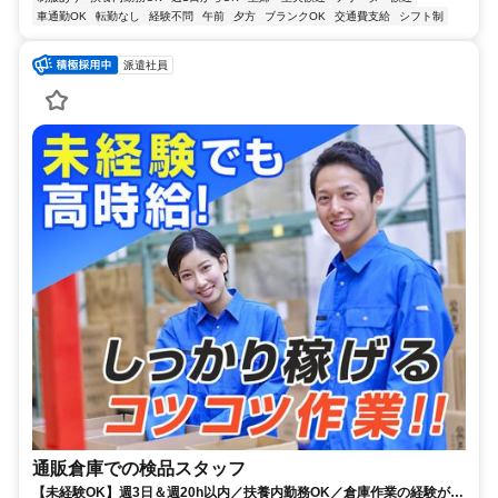
車通勤OK
転勤なし
経験不問
午前
夕方
ブランクOK
交通費支給
シフト制
派遣社員
通販倉庫での検品スタッフ
【未経験OK】週3日＆週20h以内／扶養内勤務OK／倉庫作業の経験があ