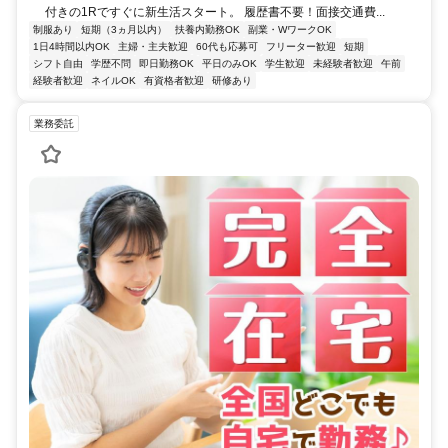
付きの1Rですぐに新生活スタート。 履歴書不要！面接交通費...
制服あり
短期（3ヵ月以内）
扶養内勤務OK
副業・WワークOK
1日4時間以内OK
主婦・主夫歓迎
60代も応募可
フリーター歓迎
短期
シフト自由
学歴不問
即日勤務OK
平日のみOK
学生歓迎
未経験者歓迎
午前
経験者歓迎
ネイルOK
有資格者歓迎
研修あり
業務委託