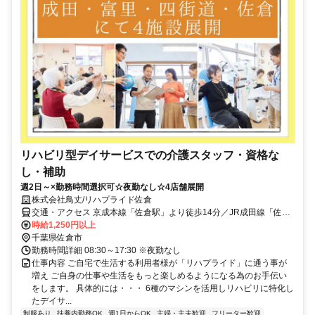
リハビリ型デイサービスでの介護スタッフ・資格な
し・補助
週2日～×勤務時間選択可☆夜勤なし☆4店舗展開
株式会社鳥丈/リハプライド佐倉
交通・アクセス 京成本線「佐倉駅」より徒歩14分／JR成田線「佐倉
駅」より徒歩23分
時給1,250円以上
千葉県佐倉市
勤務時間詳細 08:30～17:30 ※夜勤なし
仕事内容 ご自宅で生活する利用者様が「リハプライド」に通う事が
増え ご自身の仕事や生活をもっと楽しめるようになる為のお手伝い
をします。 具体的には・・・ 6種のマシンを活用しリハビリに特化し
たデイサ...
制服あり
扶養内勤務OK
週1日からOK
主婦・主夫歓迎
フリーター歓迎