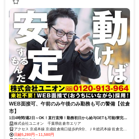
WEB面接可、午前のみ午後のみ勤務も可の警備【佐倉
市】
1日4時間/週2日～OK！直行直帰！勤務初日から給与GETも可能/寮完備
＆携帯貸与♪
株式会社ユニオン 千葉県佐倉市エリア
アクセス 京成本線 京成佐倉南口徒歩約9分、ＪＲ総武本線 佐倉北口
徒歩約22分、ＪＲ総武本線 佐倉北口徒歩約22分 千葉県佐倉市エリア
日給5,280円～11,580円