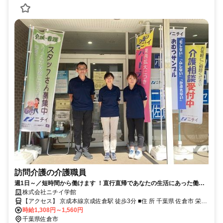
訪問介護の介護職員
週1日～／短時間から働けます ！直行直帰であなたの生活にあった働き
方が魅力です。未経験の方も大歓迎！先輩社員が丁寧にサポートします
株式会社ニチイ学館
ので安心して働けます。 ご利用者様の在宅の生活 を支える訪問介護員
【アクセス】 京成本線京成佐倉駅 徒歩3分 ■住 所 千葉県 佐倉市 栄町
（ホームヘルパー）のお仕事です。
時給1,308円～1,560円
7-16月岡店舗2号室 ■アクセス 京成本線京成佐倉駅 徒歩3分
千葉県佐倉市