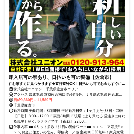
即入居可の寮あり、日払いも可の警備【佐倉市】
住む家すぐに見つかります★直行直帰OK！日払いも可でお金もすぐに手
に入る！
株式会社ユニオン 千葉県佐倉市エリア
アクセス 京成本線 京成佐倉南口徒歩約9分、ＪＲ総武本線 佐倉北口
徒歩約22分、ＪＲ総武本線 佐倉北口徒歩約22分 千葉県佐倉市エリア
日給9,860円～11,580円
（井野駅、大佐倉駅、京成臼井駅、京成佐倉駅、公園駅、佐倉駅、志
千葉県佐倉市
津駅、女子大駅等）
勤務時間 実働時間：8時間/日 平均勤務日数：1ヶ月あたり8日～20日
【日勤】 8:00～17:00 ※実働8時間 ※現場により異なる 昼過ぎに終わ
る現場も多く､ラクラクです 【夜勤】 22:00...
仕事内容 ■■メリット多数！注目の警備ワーク■■ ＜＜ シニア応援!! ＞
＞ ＼お金と住まいの悩み、即解決！／ 個室寮30日間無料！家具家電