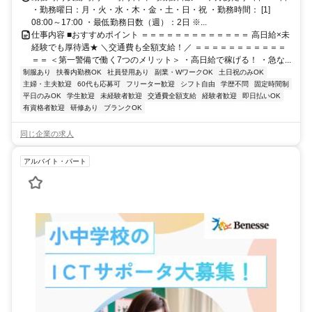
・勤務曜日：月・火・水・木・金・土・日・祝 ・勤務時間： [1]
08:00～17:00 ・最低勤務日数（週）：2日 ※...
仕事内容 ■おすすめポイント ＝＝＝＝＝＝＝＝＝＝＝＝＝ 高日給×未
経験でも厚待遇★ ＼交通費も全額支給！／ ＝＝＝＝＝＝＝＝＝＝＝
＝＝ ＜第一警備で働く7つのメリット＞ ・高日給で稼げる！ ・急な...
制服あり
扶養内勤務OK
社員登用あり
副業・WワークOK
土日祝のみOK
主婦・主夫歓迎
60代も応募可
フリーター歓迎
シフト自由
学歴不問
固定時間制
平日のみOK
学生歓迎
未経験者歓迎
交通費全額支給
経験者歓迎
即日払いOK
有資格者歓迎
研修あり
ブランクOK
同じ企業の求人
アルバイト・パート