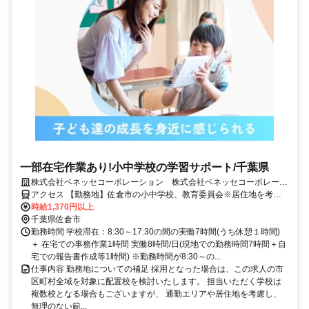
一部在宅作業あり!小中学校の学習サポート/千葉県
株式会社ベネッセコーポレーション 株式会社ベネッセコーポレーシ
ョン(千葉県佐倉市新町)
アクセス 【勤務地】佐倉市の小中学校、教育委員会※居住地を考慮
の上、決定 ＜採用となった場合は、この求人の市区町村全域を対象
時給1,370円以上
に配置校を検討いたします。担当いただく学校は複数校となる場合も
千葉県佐倉市
ございますが、通勤エリアや居住地を考慮し、無理のない範囲でご勤
勤務時間 学校滞在：8:30～17:30の間の実働7時間(うち休憩１時間)
務いただけるよう、最終的にはご相談の上で決定いたします。＞
＋ 在宅での事務作業1時間 実働8時間/日(現地での勤務時間7時間＋自
宅での報告書作成等1時間) ※勤務時間が8:30～の...
仕事内容 勤務地についての補足 採用となった場合は、この求人の市
区町村全域を対象に配置校を検討いたします。 担当いただく学校は
複数校となる場合もございますが、 通勤エリアや居住地を考慮し、
無理のない範...