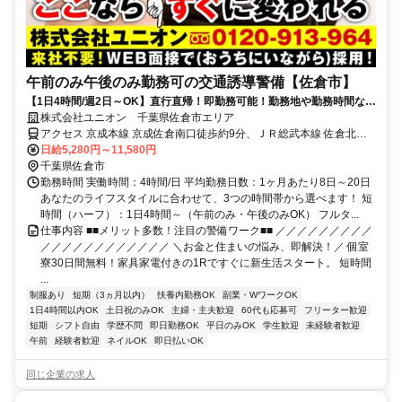
午前のみ午後のみ勤務可の交通誘導警備【佐倉市】
【1日4時間/週2日～OK】直行直帰！即勤務可能！勤務地や勤務時間など
ライフスタイルに合わせて働ける
株式会社ユニオン 千葉県佐倉市エリア
アクセス 京成本線 京成佐倉南口徒歩約9分、ＪＲ総武本線 佐倉北口
徒歩約22分、ＪＲ総武本線 佐倉北口徒歩約22分 千葉県佐倉市エリア
日給5,280円～11,580円
（井野駅、大佐倉駅、京成臼井駅、京成佐倉駅、公園駅、佐倉駅、志
千葉県佐倉市
津駅、女子大駅等）
勤務時間 実働時間：4時間/日 平均勤務日数：1ヶ月あたり8日～20日
あなたのライフスタイルに合わせて、3つの時間帯から選べます！ 短
時間（ハーフ）：1日4時間～（午前のみ・午後のみOK） フルタ...
仕事内容 ■■メリット多数！注目の警備ワーク■■ ／／／／／／／／／
／／／／／／／／／／／／ ＼お金と住まいの悩み、即解決！／ 個室
寮30日間無料！家具家電付きの1Rですぐに新生活スタート。 短時間
...
制服あり
短期（3ヵ月以内）
扶養内勤務OK
副業・WワークOK
1日4時間以内OK
土日祝のみOK
主婦・主夫歓迎
60代も応募可
フリーター歓迎
短期
シフト自由
学歴不問
即日勤務OK
平日のみOK
学生歓迎
未経験者歓迎
午前
経験者歓迎
ネイルOK
即日払いOK
同じ企業の求人