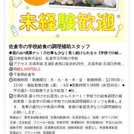
佐倉市の学校給食の調理補助スタッフ
◆昼のみ×残業ナシ！力仕事も少なく長く続けられる☆【学校での給食
調理補助】
日本給食株式会社 佐倉市立印南小学校
アクセス 京成本線 京成佐倉南口徒歩約29分、京成本線 京成臼井南口
徒歩約38分 京成佐倉駅車7分、京成臼井駅車8分
時給1,160円以上
千葉県佐倉市
勤務時間 ・勤務曜日：月・火・水・木・金 ・勤務時間： [1] 09:00～
15:00 ・最低勤務日数（週）：3日 ■実働時間 5.5時間（休憩30分） ■
平日週3～5日勤務できる方歓迎！ ■扶...
仕事内容 盛り付けやお皿洗いからスタート！学校での給食調理の補
助業務！ 佐倉市の印南小学校での給食調理補助スタッフを募集しま
す。 食事の盛付けや食器の準備、食後の食器洗浄などの調理補助を
お願いします。...
制服あり
業界未経験者歓迎
扶養内勤務OK
社員登用あり
副業・WワークOK
主婦・主夫歓迎
フリーター歓迎
学歴不問
車通勤OK
即日勤務OK
平日のみOK
経験不問
未経験者歓迎
交通費全額支給
経験者歓迎
残業なし
有資格者歓迎
研修あり
ブランクOK
長期歓迎