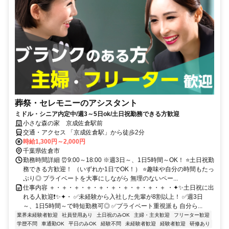
葬祭・セレモニーのアシスタント
ミドル・シニア内定中/週3～5日ok/土日祝勤務できる方歓迎
小さな森の家 京成佐倉駅前
交通・アクセス 「京成佐倉駅」から徒歩2分
時給1,300円～2,000円
千葉県佐倉市
勤務時間詳細 ⏰9:00～18:00 ※週3日～、1日5時間～OK！ ⭐土日祝勤
務できる方歓迎！ （いずれか1日でOK！） ⭐趣味や自分の時間もたっ
ぷり◎ プライベートを大事にしながら 無理のないペー...
仕事内容 ＋・＋・＋・＋・＋・＋・＋・＋・＋・＋ ・✦✨土日祝に出
れる人歓迎❗✨✦・ ✅未経験から入社した先輩が8割以上！ ✅週3日
～、1日5時間～で時短勤務可◎ ✅プライベート重視派も 自分ら...
業界未経験者歓迎
社員登用あり
土日祝のみOK
主婦・主夫歓迎
フリーター歓迎
学歴不問
車通勤OK
平日のみOK
経験不問
未経験者歓迎
経験者歓迎
研修あり