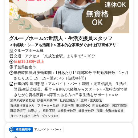
グループホームの世話人・生活支援員スタッフ
＜未経験・シニアも活躍中＞基本的な家事ができれば◎研修アリ！
グループホーム楓
交通・アクセス 「京成佐倉駅」より車で5～10分
日給19,180円以上
千葉県佐倉市
勤務時間詳細 実働時間：1日あたり14時間30分 平均勤務日数：1ヶ月
あたり10日 15：15～翌9：45（仮眠4時間）
仕事内容 雇用形態：アルバイト・パート 職種：児童相談員、生活相
談員/生活支援員、受付 ⭐８割が未経験からスタート⭐ ⭐取得支援で働
きながら資格獲得⭐ ⭐障害のある方の日常生活をサポート⭐ ⭐や...
業界未経験者歓迎
扶養内勤務OK
社員登用あり
主婦・主夫歓迎
資格取得支援あり
フリーター歓迎
学歴不問
車通勤OK
即日勤務OK
固定時間制
職場見学可
転勤なし
経験不問
未経験者歓迎
経験者歓迎
夜間
有資格者歓迎
月1シフト提出
夕方
ブランクOK
アルバイト・パート