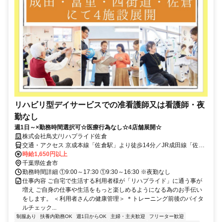
リハビリ型デイサービスでの准看護師又は看護師・夜
勤なし
週1日～×勤務時間選択可☆医療行為なし☆4店舗展開☆
株式会社鳥丈/リハプライド佐倉
交通・アクセス 京成本線「佐倉駅」より徒歩14分／JR成田線「佐倉
駅」より徒歩23分
時給1,650円以上
千葉県佐倉市
勤務時間詳細 ①9:00～17:30 ①9:30～16:30 ※夜勤なし
仕事内容 ご自宅で生活する利用者様が「リハプライド」に通う事が
増え ご自身の仕事や生活をもっと楽しめるようになる為のお手伝い
をします。 ＜利用者さんの健康管理＞ ＊トレーニング前後のバイタ
ルチェック...
制服あり
扶養内勤務OK
週1日からOK
主婦・主夫歓迎
フリーター歓迎