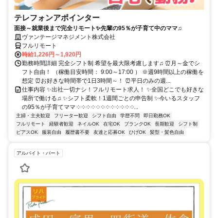
テレフォンアポインター
面接～就業後まで完全リモート✨先輩の95％が子育て中のママ♫
ヴァンテージマネジメント株式会社
フルリモート
時給1,226円～1,920円
勤務時間詳細 完全シフト制 希望を最大限考慮します♫ ⏰月～金でシ
フト自由！ （稼働目安時間： 9:00～17:00 ） ※週9時間以上の稼働を
想定 ⏰お好きな時間帯で1日3時間～！ ⏰平日のみの週...
仕事内容 ✨出社一切ナシ！フルリモート求人！ ✨全国どこでも好きな
場所で働ける♫ ✨シフト柔軟！1週間ごとの申告制 ✨今いるスタッフ
の95％が子育てママ ༶ ༶ ༶ ༶ ༶ ༶ ༶ ༶ ༶ ༶ ༶ ༶...
主婦・主夫歓迎
フリーター歓迎
シフト自由
学歴不問
即日勤務OK
フルリモート
経験者歓迎
ネイルOK
在宅OK
ブランクOK
長期歓迎
シフト制
ピアスOK
服装自由
履歴書不要
友達と応募OK
ひげOK
髪型・髪色自由
アルバイト・パート