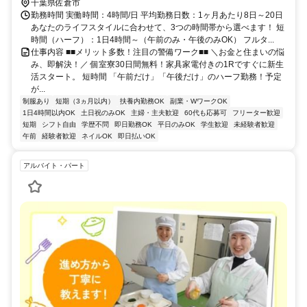
（井野駅、大佐倉駅、京成臼井駅、京成佐倉駅、公園駅、佐倉駅、志
千葉県佐倉市
津駅、女子大駅等）
勤務時間 実働時間：4時間/日 平均勤務日数：1ヶ月あたり8日～20日
あなたのライフスタイルに合わせて、3つの時間帯から選べます！ 短
時間（ハーフ）：1日4時間～（午前のみ・午後のみOK） フルタ...
仕事内容 ■■メリット多数！注目の警備ワーク■■ ＼お金と住まいの悩
み、即解決！／ 個室寮30日間無料！家具家電付きの1Rですぐに新生
活スタート。 短時間 「午前だけ」「午後だけ」のハーフ勤務！予定
が...
制服あり
短期（3ヵ月以内）
扶養内勤務OK
副業・WワークOK
1日4時間以内OK
土日祝のみOK
主婦・主夫歓迎
60代も応募可
フリーター歓迎
短期
シフト自由
学歴不問
即日勤務OK
平日のみOK
学生歓迎
未経験者歓迎
午前
経験者歓迎
ネイルOK
即日払いOK
アルバイト・パート