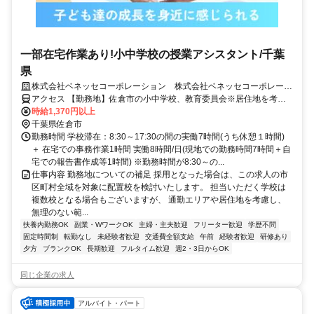
一部在宅作業あり!小中学校の授業アシスタント/千葉
県
株式会社ベネッセコーポレーション 株式会社ベネッセコーポレーシ
ョン(千葉県佐倉市城内町)
アクセス 【勤務地】佐倉市の小中学校、教育委員会※居住地を考慮
の上、決定 ＜採用となった場合は、この求人の市区町村全域を対象
時給1,370円以上
に配置校を検討いたします。担当いただく学校は複数校となる場合も
千葉県佐倉市
ございますが、通勤エリアや居住地を考慮し、無理のない範囲でご勤
勤務時間 学校滞在：8:30～17:30の間の実働7時間(うち休憩１時間)
務いただけるよう、最終的にはご相談の上で決定いたします。＞
＋ 在宅での事務作業1時間 実働8時間/日(現地での勤務時間7時間＋自
宅での報告書作成等1時間) ※勤務時間が8:30～の...
仕事内容 勤務地についての補足 採用となった場合は、この求人の市
区町村全域を対象に配置校を検討いたします。 担当いただく学校は
複数校となる場合もございますが、 通勤エリアや居住地を考慮し、
無理のない範...
扶養内勤務OK
副業・WワークOK
主婦・主夫歓迎
フリーター歓迎
学歴不問
固定時間制
転勤なし
未経験者歓迎
交通費全額支給
午前
経験者歓迎
研修あり
夕方
ブランクOK
長期歓迎
フルタイム歓迎
週2・3日からOK
同じ企業の求人
アルバイト・パート