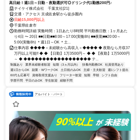
高日給！週1日～日勤・夜勤選択可◎ドリンク代1勤務200円♪
テイケイ株式会社 千葉支社[21]
交通・アクセス 京成佐倉駅から徒歩圏内
日給15,000円以上
千葉県佐倉市
勤務時間詳細 実働時間：1日あたり8時間 平均勤務日数：1ヶ月あた
り4日 〜 20日 ■■日勤■■8:00～17:00(実働8h) ■■夜勤■■20:00～
5:00(実働8h) ＊週1日～OK ＊土...
仕事内容 ◆◆◆◆＜未経験から高収入＞◆◆◆◆ ◆ 夜勤なら月収37
万円以上可能!! ◆ ◆ 【日勤】1万3500円～ ◆ ◆ 【夜勤】1万5000円
～ ◆ ◆◆◆◆◆◆◆◆◆◆◆◆◆◆◆◆◆◆ テ...
制服あり
業界未経験者歓迎
短期（3ヵ月以内）
扶養内勤務OK
社員登用あり
週1日からOK
副業・WワークOK
土日祝のみOK
主婦・主夫歓迎
週1シフト提出
60代も応募可
資格取得支援あり
フリーター歓迎
短期
早朝
シフト自由
学歴不問
平日のみOK
学生歓迎
経験不問
アルバイト・パート