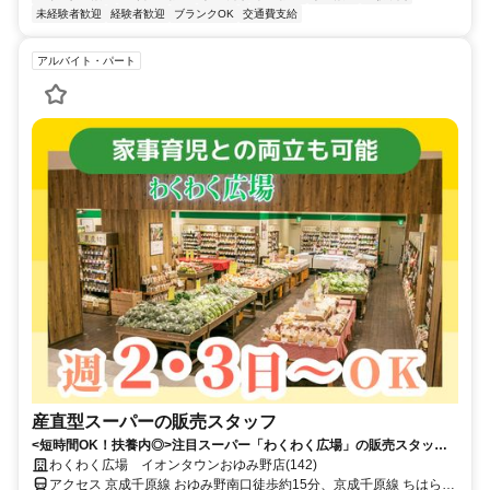
未経験者歓迎
経験者歓迎
ブランクOK
交通費支給
アルバイト・パート
産直型スーパーの販売スタッフ
<短時間OK！扶養内◎>注目スーパー「わくわく広場」の販売スタッ
フ！未経験歓迎！ブランクOK/主婦（主夫）活躍中
わくわく広場 イオンタウンおゆみ野店(142)
アクセス 京成千原線 おゆみ野南口徒歩約15分、京成千原線 ちはら台