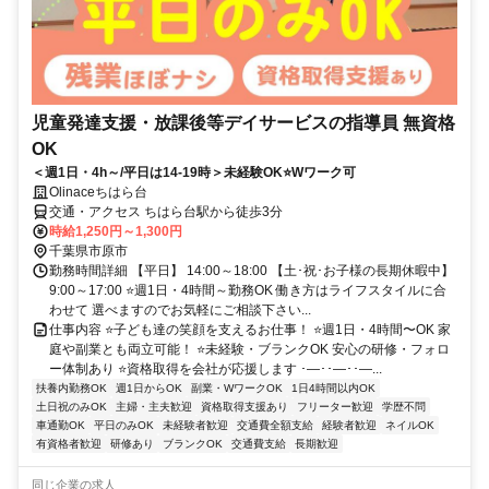
児童発達支援・放課後等デイサービスの指導員 無資格
OK
＜週1日・4h～/平日は14-19時＞未経験OK⭐Wワーク可
Olinaceちはら台
交通・アクセス ちはら台駅から徒歩3分
時給1,250円～1,300円
千葉県市原市
勤務時間詳細 【平日】 14:00～18:00 【土･祝･お子様の長期休暇中】
9:00～17:00 ⭐週1日・4時間～勤務OK 働き方はライフスタイルに合
わせて 選べますのでお気軽にご相談下さい...
仕事内容 ⭐子ども達の笑顔を支えるお仕事！ ⭐週1日・4時間〜OK 家
庭や副業とも両立可能！ ⭐未経験・ブランクOK 安心の研修・フォロ
ー体制あり ⭐資格取得を会社が応援します ･―･･―･･―...
扶養内勤務OK
週1日からOK
副業・WワークOK
1日4時間以内OK
土日祝のみOK
主婦・主夫歓迎
資格取得支援あり
フリーター歓迎
学歴不問
車通勤OK
平日のみOK
未経験者歓迎
交通費全額支給
経験者歓迎
ネイルOK
有資格者歓迎
研修あり
ブランクOK
交通費支給
長期歓迎
同じ企業の求人