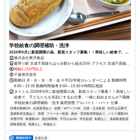
学校給食の調理補助・洗浄
2026年9月に新規開業の為、新規スタッフ募集！！美味しい給食で、子
どもたちを笑顔にするお仕事、一緒に始めませんか?
株式会社東洋食品
最寄り駅 京成千原線ちはら台駅から徒歩20分 アクセス 京成千原線ち
はら台駅から徒歩20分
時給1,150円以上
千葉県市原市
勤務日 月・火・水・木・金 ※平日/学校カレンダーによる 勤務時間
8:00～15:30 勤務時間備考 8:00～15:30※時間応相談
タイトル 2026年9月に新規開業の為、新規スタッフ募集！！美味しい
給食で、子どもたちを笑顔にするお仕事、一緒に始めませんか? 職種
学校給食の調理補助・洗浄 雇用形態 アルバイト・パート 仕事...
扶養内勤務OK
社員登用あり
副業・WワークOK
主婦・主夫歓迎
60代も応募可
資格取得支援あり
長期
フリーター歓迎
産休・育休取得実績あり
バイク通勤OK
学歴不問
車通勤OK
固定時間制
平日のみOK
学生歓迎
転勤なし
未経験者歓迎
経験者歓迎
残業なし
研修あり
派遣社員