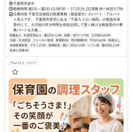
千葉県市原市
勤務時間 週1日～週2日 (1) 08:30 ～ 17:15 [土,日] 実働 8h / 休憩 0.75h
仕事内容 千葉労災病院の医療事務（救急受付）のパート・アルバイ
ト求人です。 千葉県市原市にある『千葉ろうさい病院』の救急外来
受付にて、土日祝の空き時間を有効活用して賢く稼げる救急受付の事
務パートを大募...
制服あり
社員登用あり
週1日からOK
副業・WワークOK
土日祝のみOK
主婦・主夫歓迎
フリーター歓迎
車通勤OK
即日勤務OK
平日のみOK
転勤なし
未経験者歓迎
ブランクOK
長期歓迎
週2・3日からOK
シフト制
週4日以上OK
友達と応募OK
アルバイト・パート