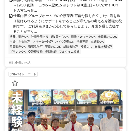
～19:00 夜勤･･･17:45～翌9:15 ※シフト制 ■週1日～OKです！ ■パー
トの方は夜勤...
仕事内容 グループホームでの介護業務 可能な限り自立した生活を送
り続けられるようにサポートをすることが私たちの考える介護職の役
割です。 ご利用者さまが安心して暮らせるよう、介護を通し支援す
ることが主な...
扶養内勤務OK
社員登用あり
週1日からOK
副業・WワークOK
土日祝のみOK
主婦・主夫歓迎
フリーター歓迎
バイク通勤OK
学歴不問
車通勤OK
即日勤務OK
職場見学可
平日のみOK
経験者歓迎
残業なし
有資格者歓迎
ブランクOK
交通費支給
長期歓迎
フルタイム歓迎
同じ企業の求人
アルバイト・パート