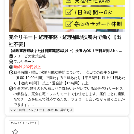
完全リモート 経理事務・経理補助/扶養内で働く【出
社不要】
【経理事務経験または日商簿記3級以上】扶養内OK！平日昼間３h～。
完全在宅で育児・介護中の方も大歓迎♪
メリービズ株式会社
フルリモート
時給1,232円以上
勤務時間・曜日: 稼働可能な時間について、下記3つの条件を日中
（9:00-19:00の間）で満たす方 * 週あたり【平日3日】 以上 * 1日あた
り【連続3時間】 以上 * 週合計【15時間】以上...
仕事内容: 弊社のお客様よりご依頼いただいている経理代行サービス
の業務を、完全在宅・フルリモートでお任せします。案件ごとに複数
名でチームを組んで対応するため、フォローし合いながら働くことが
できます。...
シフト自由
フルリモート
在宅OK
昇給あり
アルバイト・パート