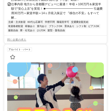
仕事内容 地方から首都圏デビューに最適！ 年収＋100万円＆家賃半
額で“安心上京”を実現！ ■━━━━━━━━━━━━━━━━ 引越費
用30万円＋家賃半額＋14ヶ月収入保証で 『移住の不安』もすべて
解...
主婦・主夫歓迎
60代も応募可
学歴不問
職場見学可
交通費全額支給
有資格者歓迎
研修あり
賞与あり
ブランクOK
育休あり
シフト制
ピアスOK
服装自由
寮・社宅あり
ひげOK
髪型・髪色自由
同じ企業の求人
アルバイト・パート