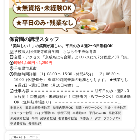
保育園の調理スタッフ
「美味しい！」の笑顔が嬉しい。平日のみ＆週2〜3日勤務OK
学校法人阿弥陀寺教育学園 ちはら台中央保育園
交通・アクセス 「京成ちはら台駅」よりバスにて7分程度／JR「鎌取
駅」よりバスにて20分程度
時給1,140円～1,250円
千葉県市原市
勤務時間詳細 ［1］08:00 〜 15:30（休憩45分） ［2］08:30 〜
16:00（休憩45分） ※週20時間未満の勤務となります。 ★残業なし
★週2日〜週3日勤務（月10日程度） ...
仕事内容 ＝＝＝＝＝＝＝＝＝＝＝＝＝＝＝＝＝ ◎平日のみ・週2～3
日程度！ ◎無資格・未経験歓迎！ ◎扶養内・WワークOK！ ◎車通勤
OK（無料駐車場あり） ＝＝＝＝＝＝＝＝＝＝＝＝＝＝＝＝＝...
制服あり
業界未経験者歓迎
扶養内勤務OK
副業・WワークOK
主婦・主夫歓迎
フリーター歓迎
バイク通勤OK
学歴不問
車通勤OK
平日のみOK
経験不問
未経験者歓迎
午前
経験者歓迎
有資格者歓迎
研修あり
夕方
ブランクOK
交通費支給
長期歓迎
アルバイト・パート