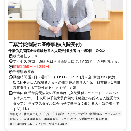
千葉労災病院の医療事務(入院受付)
千葉労災病院★未経験歓迎の入院受付!扶養内・週2日～OK◎
株式会社ソラスト
アクセス 京成千原線 ちはら台西側出口徒歩約33分 「八幡宿駅」から
バス20分
時給1,150円～1,230円
千葉県市原市
勤務時間 週2日～週3日 (1) 08:30 ～ 17:15 [月～金] 実働 8h / 休憩
0.75h ◆翌日入院患者さまへの電話連絡業務のため、残業最大1時間
程度発生する可能性がありますが、対応...
仕事内容 千葉労災病院の医療事務（入院受付）のパート・アルバイ
ト求人です。 【市原市/千葉労災病院で未経験から始める入院受付ス
タッフ】 ライフスタイルに合わせて無理なく働ける大人気の求人で
す!入社時に...
制服あり
社員登用あり
主婦・主夫歓迎
フリーター歓迎
車通勤OK
平日のみOK
転勤なし
未経験者歓迎
経験者歓迎
ブランクOK
交通費支給
長期歓迎
週2・3日からOK
シフト制
友達と応募OK