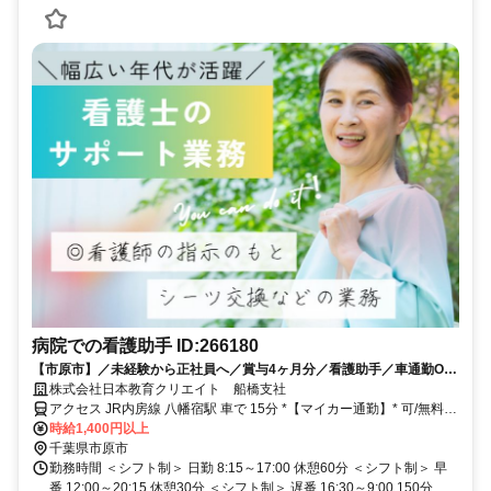
病院での看護助手 ID:266180
【市原市】／未経験から正社員へ／賞与4ヶ月分／看護助手／車通勤OK
／日勤のみ相談可
株式会社日本教育クリエイト 船橋支社
アクセス JR内房線 八幡宿駅 車で 15分 *【マイカー通勤】* 可/無料駐
車場あり
時給1,400円以上
千葉県市原市
勤務時間 ＜シフト制＞ 日勤 8:15～17:00 休憩60分 ＜シフト制＞ 早
番 12:00～20:15 休憩30分 ＜シフト制＞ 遅番 16:30～9:00 150分