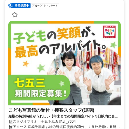
アルバイト・パート
こども写真館の受付・接客スタッフ(短期)
短期の特別時給がうれしい【年末までの期間限定バイト/3日以内に合否
決定】人と話すのが好きな方にピッタリ！扶養内勤務も◎髪色・ネイル
スタジオマリオ 千葉/おゆみ野店_7604
色自由♪
アクセス 京成千原線 おゆみ野北口徒歩約25分、ＪＲ外房線/ＪＲ総武