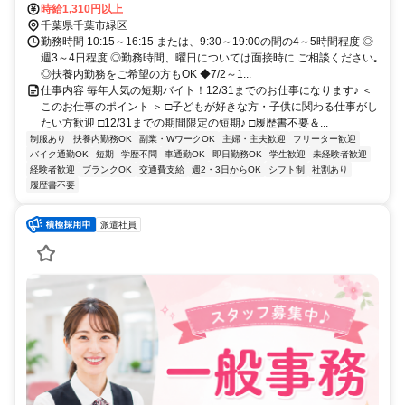
本線 鎌取南口徒歩約33分、京成千原線 ちはら台西側出口徒歩約34分
時給1,310円以上
鎌取駅よりバス、「農業センター入口」下車3分
千葉県千葉市緑区
勤務時間 10:15～16:15 または、9:30～19:00の間の4～5時間程度 ◎
週3～4日程度 ◎勤務時間、曜日については面接時に ご相談ください｡
◎扶養内勤務をご希望の方もOK ◆7/2～1...
仕事内容 毎年人気の短期バイト！12/31までのお仕事になります♪ ＜
このお仕事のポイント ＞ □子どもが好きな方・子供に関わる仕事がし
たい方歓迎 □12/31までの期間限定の短期♪ □履歴書不要＆...
制服あり
扶養内勤務OK
副業・WワークOK
主婦・主夫歓迎
フリーター歓迎
バイク通勤OK
短期
学歴不問
車通勤OK
即日勤務OK
学生歓迎
未経験者歓迎
経験者歓迎
ブランクOK
交通費支給
週2・3日からOK
シフト制
社割あり
履歴書不要
派遣社員