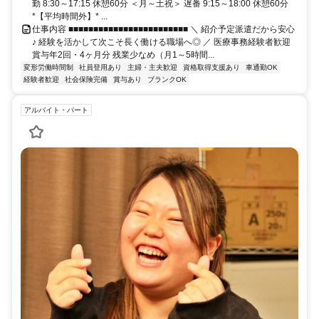
勤 8:30～17:15 休憩60分 ＜月～土祝＞ 遅番 9:15～18:00 休憩60分
*【平均時間外】* ...
仕事内容 ■■■■■■■■■■■■■■■■■■■■■■■■ ＼ 紹介予定派遣だから安心
♪ 経験を活かして次こそ長く働ける職場へ◎ ／ 医療事務経験者歓迎
賞与年2回・4ヶ月分 残業少なめ（月1～5時間...
変形労働時間制
社員登用あり
主婦・主夫歓迎
資格取得支援あり
車通勤OK
経験者歓迎
社会保険完備
賞与あり
ブランクOK
アルバイト・パート