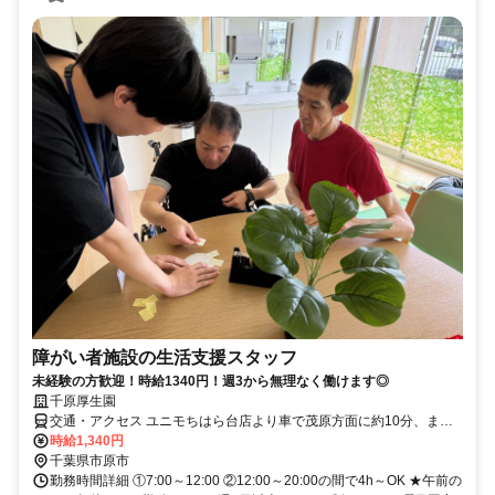
障がい者施設の生活支援スタッフ
未経験の方歓迎！時給1340円！週3から無理なく働けます◎
千原厚生園
交通・アクセス ユニモちはら台店より車で茂原方面に約10分、また
は茂原駅より車で市原市方面に約30分
時給1,340円
千葉県市原市
勤務時間詳細 ①7:00～12:00 ②12:00～20:00の間で4h～OK ★午前の