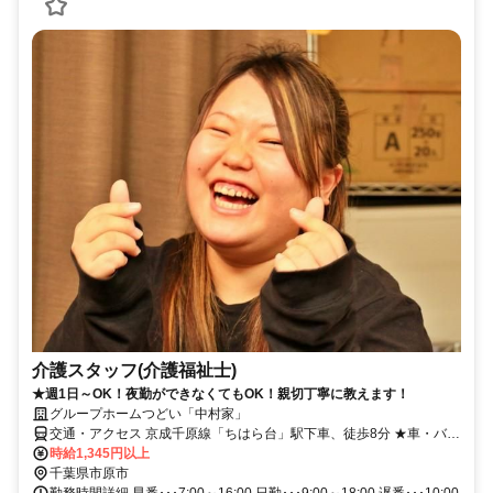
介護スタッフ(介護福祉士)
★週1日～OK！夜勤ができなくてもOK！親切丁寧に教えます！
グループホームつどい「中村家」
交通・アクセス 京成千原線「ちはら台」駅下車、徒歩8分 ★車・バイ
ク・自転車通勤OK（駐車場無料／ガソリン代支給：規定あり）★
時給1,345円以上
千葉県市原市
勤務時間詳細 早番･･･7:00～16:00 日勤･･･9:00～18:00 遅番･･･10:00