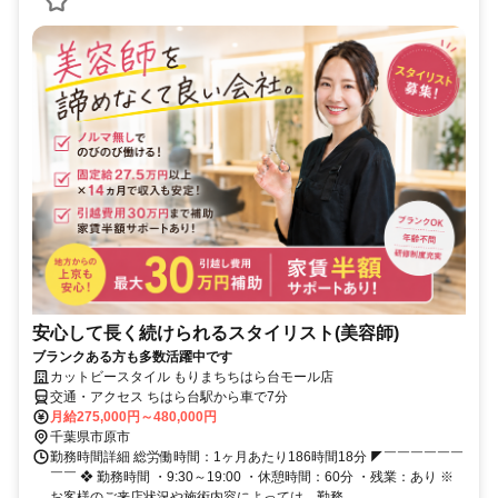
安心して長く続けられるスタイリスト(美容師)
ブランクある方も多数活躍中です
カットビースタイル もりまちちはら台モール店
交通・アクセス ちはら台駅から車で7分
月給275,000円～480,000円
千葉県市原市
勤務時間詳細 総労働時間：1ヶ月あたり186時間18分 ◤￣￣￣￣￣￣
￣￣ ❖ 勤務時間 ・9:30～19:00 ・休憩時間：60分 ・残業：あり ※
お客様のご来店状況や施術内容によっては、勤務...