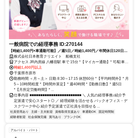
一般病院での経理事務 ID:270144
【時給1,400円×車通勤可能】／週5日／時給1,400円／年間休日120日／
30代活躍中／日祝休み／正社員前提／経験者／経理事務／車通勤可能
株式会社日本教育クリエイト 船橋支社
アクセス JR内房線 八幡宿駅 車で 15分 *【マイカー通勤】* 可/駐車場
無料
時給1,400円以上
千葉県市原市
勤務時間 ＜月～土＞ 日勤 8:30～17:15 休憩60分 *【平均時間外】* 月
5～10時間程度 *【時間外算定】* 週40時間 *【勤務日数】* 週5日
*【月所定労働時間】* ...
仕事内容 ■■■■■■■■■■■■■■■■■■■■■■■■ ＼ 人気の経理事務♪紹介予
定派遣で安心スタート◎ ／ 経理経験を活かせる バックオフィス・デ
スクワーク中心 紹介予定派遣で正社員を目指せる ...
社員登用あり
主婦・主夫歓迎
資格取得支援あり
車通勤OK
固定時間制
経験者歓迎
社会保険完備
賞与あり
ブランクOK
アルバイト・パート