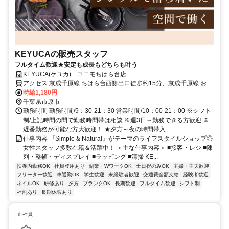
KEYUCAの販売スタッフ
フルタイム歓迎★安定も成長もどちらも叶う
KEYUCA(ケユカ) ユニモちはら台店
アクセス 京成千原線 ちはら台西側出口徒歩約15分、京成千原線 おゆ
み野南口徒歩約40分、京成千原線 学園前（千葉県）出入口1徒歩約61
時給1,180円
分
千葉県市原市
勤務時間 勤務時間/9：30-21：30 営業時間/10：00-21：00 ※シフト
制/上記時間の間で勤務時間帯は相談 ※週3日～勤務できる方歓迎 ※
遅番勤務が可能な方大歓迎！ ★夕方～夜の時間帯入...
仕事内容 『Simple & Natural』がテーマのライフスタイルショップ◎
女性スタッフ多数在籍＆活躍中！ ＜主な仕事内容＞ ■接客・レジ ■陳
列・整頓・ディスプレイ ■ラッピング ■清掃 KE...
扶養内勤務OK
社員登用あり
副業・WワークOK
土日祝のみOK
主婦・主夫歓迎
フリーター歓迎
車通勤OK
学生歓迎
未経験者歓迎
交通費全額支給
経験者歓迎
ネイルOK
研修あり
夕方
ブランクOK
長期歓迎
フルタイム歓迎
シフト制
社割あり
長期休暇あり
正社員