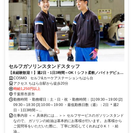
セルフガソリンスタンドスタッフ
【未経験歓迎！】週2日・1日3時間～OK！シフト柔軟／バイトデビュー
OK／社員割引／幅広いスキルが身につく
COSMO セルフ&カーケアステーションちはら台
アクセス ちはら台駅から徒歩20分
時給1,250円以上
千葉県市原市
勤務時間 ・勤務曜日：土・日・祝 ・勤務時間： [1] 09:30～19:00 [2]
09:30～18:30 [3] 10:00～19:00 ・最低勤務日数（週）：2日 ＊週2
日・1日3時間～...
仕事内容 ＜＜ 具体的には… ＞＞ セルフサービスのガソリンスタンド
なので、 ガソリンの給油は基本的にお客様が行います。 お客様から
ご質問等をいただいた際に、 丁寧に対応してくれればＯＫ！ ・給
油...