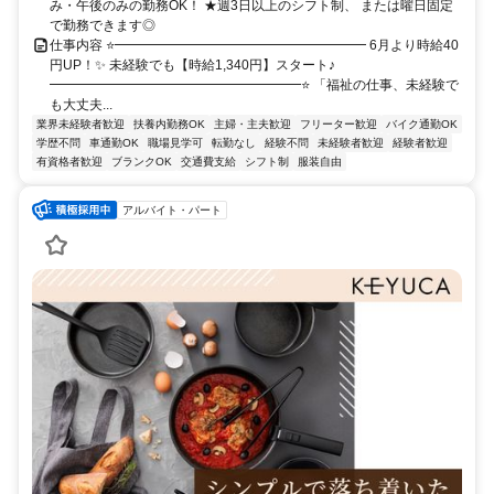
み・午後のみの勤務OK！ ★週3日以上のシフト制、 または曜日固定
で勤務できます◎
仕事内容 ⭐━━━━━━━━━━━━━━━━━━━ 6月より時給40
円UP！✨ 未経験でも【時給1,340円】スタート♪
━━━━━━━━━━━━━━━━━━━⭐ 「福祉の仕事、未経験で
も大丈夫...
業界未経験者歓迎
扶養内勤務OK
主婦・主夫歓迎
フリーター歓迎
バイク通勤OK
学歴不問
車通勤OK
職場見学可
転勤なし
経験不問
未経験者歓迎
経験者歓迎
有資格者歓迎
ブランクOK
交通費支給
シフト制
服装自由
アルバイト・パート