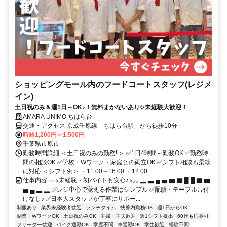
ショッピングモール内のフードコートスタッフ(レジメ
イン)
土日祝のみ＆週1日～OK♪！無料まかないあり✨未経験大歓迎！
AMARA UNIMO ちはら台
交通・アクセス 京成千原線「ちはら台駅」から徒歩10分
時給1,200円～1,500円
千葉県市原市
勤務時間詳細 ＜土日祝のみの勤務‼＞ ✅1日4時間～勤務OK ✅勤務時
間の相談OK ✅学校・Wワーク・家庭との両立OK ✅シフト相談も柔軟
に対応 ＜シフト例＞ ・11:00～16:00 ・12:00...
仕事内容 ⸜⸜⭐未経験・初バイトも安心♪⭐⸝⸝ ▂ ▃ ▄ ▅ ▆ ▇ █ █ ▇ ▆
▅ ▄ ▃ ▂ ✅レジ中心で覚える作業はシンプル ✅配膳・テーブル片付
けなし♪ ✅日本人スタッフが丁寧にサポー...
制服あり
業界未経験者歓迎
ランチタイム
扶養内勤務OK
週1日からOK
副業・WワークOK
土日祝のみOK
主婦・主夫歓迎
週1シフト提出
60代も応募可
フリーター歓迎
バイク通勤OK
学歴不問
車通勤OK
学生歓迎
経験不問