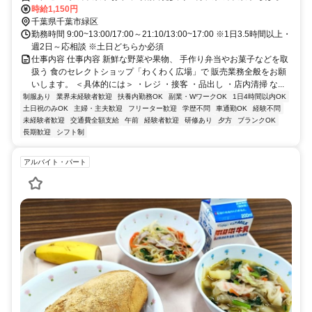
西側出口徒歩約18分、京成千原線 学園前（千葉県）出入口1徒歩約35
時給1,150円
分
千葉県千葉市緑区
勤務時間 9:00~13:00/17:00～21:10/13:00~17:00 ※1日3.5時間以上・
週2日～応相談 ※土日どちらか必須
仕事内容 仕事内容 新鮮な野菜や果物、 手作り弁当やお菓子などを取
扱う 食のセレクトショップ「わくわく広場」で 販売業務全般をお願
いします。 ＜具体的には＞ ・レジ ・接客 ・品出し ・店内清掃 な...
制服あり
業界未経験者歓迎
扶養内勤務OK
副業・WワークOK
1日4時間以内OK
土日祝のみOK
主婦・主夫歓迎
フリーター歓迎
学歴不問
車通勤OK
経験不問
未経験者歓迎
交通費全額支給
午前
経験者歓迎
研修あり
夕方
ブランクOK
長期歓迎
シフト制
アルバイト・パート