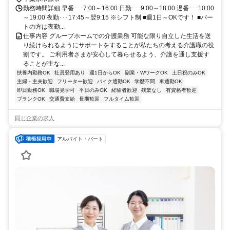
勤務時間詳細 早番･･･7:00～16:00 日勤･･･9:00～18:00 遅番･･･10:00
～19:00 夜勤･･･17:45～翌9:15 ※シフト制 ■週1日～OKです！ ■パー
トの方は夜勤...
仕事内容 グループホームでの介護業務 可能な限り自立した生活を送
り続けられるようにサポートをすることが私たちの考える介護職の役
割です。 ご利用者さまが安心して暮らせるよう、介護を通し支援す
ることが主な...
扶養内勤務OK
社員登用あり
週1日からOK
副業・WワークOK
土日祝のみOK
主婦・主夫歓迎
フリーター歓迎
バイク通勤OK
学歴不問
車通勤OK
即日勤務OK
職場見学可
平日のみOK
経験者歓迎
残業なし
有資格者歓迎
ブランクOK
交通費支給
長期歓迎
フルタイム歓迎
同じ企業の求人
アルバイト・パート