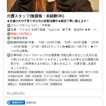
介護スタッフ(無資格・未経験OK)
★主婦の方や子育て中の方が多数活躍中★親切丁寧に教えます！
グループホームつどい「中村家」
交通・アクセス 京成千原線「ちはら台」駅下車、徒歩8分 ★車・バイ
ク・自転車通勤OK（駐車場無料／ガソリン代支給：規定あり）★
時給1,190円以上
千葉県市原市
勤務時間詳細 早番･･･7:00～16:00 日勤･･･9:00～18:00 遅番･･･10:00
～19:00 夜勤･･･17:45～翌9:15 ※シフト制 ■週1日～OKです！ ■パー
トの方は夜勤...
仕事内容 グループホームでの介護業務 可能な限り自立した生活を送
り続けられるようにサポートをすることが私たちの考える介護職の役
割です。 ご利用者さまが安心して暮らせるよう、介護を通し支援す
ることが主な...
業界未経験者歓迎
扶養内勤務OK
社員登用あり
週1日からOK
副業・WワークOK
土日祝のみOK
主婦・主夫歓迎
フリーター歓迎
バイク通勤OK
学歴不問
車通勤OK
即日勤務OK
職場見学可
平日のみOK
未経験者歓迎
経験者歓迎
残業なし
有資格者歓迎
ブランクOK
交通費支給
同じ企業の求人
派遣社員