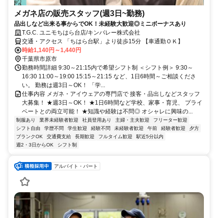
メガネ店の販売スタッフ(週3日~勤務)
品出しなど出来る事からでOK！未経験大歓迎◎ミニボーナスあり
T.G.C. ユニモちはら台店/キンバレー株式会社
交通・アクセス 「ちはら台駅」より徒歩15分 【車通勤ＯＫ】
時給1,140円～1,440円
千葉県市原市
勤務時間詳細 9:30～21:15内で希望シフト制 ＜シフト例＞ 9:30～
16:30 11:00～19:00 15:15～21:15 など、1日6時間～ご相談くださ
い。 勤務は週3日～OK！ 「学...
仕事内容 メガネ・アイウェアの専門店で 接客・品出しなどスタッフ
大募集！ ★週3日～OK！ ★1日6時間など学校、家事・育児、 プライ
ベートとの両立可能！ ★知識や経験は不問◎ オシャレに興味の...
制服あり
業界未経験者歓迎
社員登用あり
主婦・主夫歓迎
フリーター歓迎
シフト自由
学歴不問
学生歓迎
経験不問
未経験者歓迎
午前
経験者歓迎
夕方
ブランクOK
交通費支給
長期歓迎
フルタイム歓迎
駅近5分以内
週2・3日からOK
シフト制
アルバイト・パート