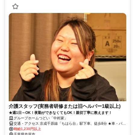
介護スタッフ(実務者研修または旧ヘルパー1級以上)
★週1日～OK！夜勤ができなくてもOK！親切丁寧に教えます！
グループホームつどい「中村家」
交通・アクセス 京成千原線「ちはら台」駅下車、徒歩8分 ★車・バイ
ク・自転車通勤OK（駐車場無料／ガソリン代支給：規定あり）★
時給1,230円以上
千葉県市原市