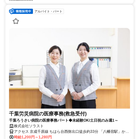
アルバイト・パート
千葉労災病院の医療事務(救急受付)
千葉ろうさい病院の医療事務パート◆未経験OK/土日祝のみ週1～
株式会社ソラスト
アクセス 京成千原線 ちはら台西側出口徒歩約33分 「八幡宿駅」から
バス20分
時給1,200円～1,280円