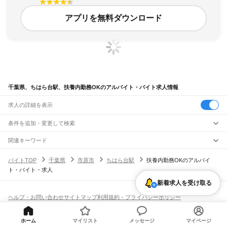
アプリを無料ダウンロード
千葉県、ちはら台駅、扶養内勤務OKのアルバイト・バイト求人情報
求人の詳細を表示
条件を追加・変更して検索
市区町村を追加・変更
関連キーワード
完全在宅ワーク 全国
シール貼り 在宅
現在地周辺
ガチャガチャ
犬カフェ
千葉県
駅を追加・変更
バイトTOP
千葉県
市原市
ちはら台駅
扶養内勤務OKのアルバイ
千葉県
すべて
ト・バイト・求人
千葉市
すべて
職種を追加・変更
JR武蔵野線
中央区
花見川区
稲毛区
若葉区
緑区
美浜区
新着求人を受け取る
南流山駅
新松戸駅
新八柱駅
東松戸駅
市川大野駅
船橋法典駅
西船橋駅
飲食・フードサービス
銚子市
市川市
船橋市
館山市
木更津市
松戸市
野田市
茂原市
成田市
佐倉市
東金市
特徴を追加・変更
飲食・フードサービス
すべて
ヘルプ・お問い合わせ
サイトマップ
利用規約・プライバシーポリシー
JR中央・総武線
旭市
習志野市
柏市
勝浦市
市原市
流山市
八千代市
我孫子市
鴨川市
鎌ケ谷市
ホールスタッフ
キッチンスタッフ
皿洗い・洗い場
精肉・鮮魚加工
給食調理
人気
[企業]求人広告の掲載相談
市川駅
本八幡駅
下総中山駅
西船橋駅
船橋駅
東船橋駅
津田沼駅
幕張本郷駅
幕張駅
君津市
富津市
浦安市
四街道市
袖ケ浦市
八街市
印西市
白井市
富里市
南房総市
雇用形態を追加・変更
パン屋（ベーカリー）
フードカウンター販売員
バー（BAR）・バーテンダー
日払いOK
高校生歓迎
学生歓迎
深夜の仕事
髪型・髪色自由
ひげOK
ネイルOK
新検見川駅
稲毛駅
西千葉駅
千葉駅
匝瑳市
香取市
山武市
いすみ市
大網白里市
印旛郡
香取郡
山武郡
長生郡
夷隅郡
飲食店補助（開店・閉店準備）
飲食店（店長・マネージャー）
ホーム
マイリスト
メッセージ
マイページ
ピアスOK
アルバイト・パート
履歴書不要
オープニングスタッフ
留学生・外国人活躍中
安房郡
都道府県を変更