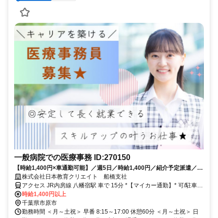
一般病院での医療事務 ID:270150
【時給1,400円×車通勤可能】／週5日／時給1,400円／紹介予定派遣／経
験者募集／正社員前提／残業ほぼなし／車通勤可能／医療事務／市原市
株式会社日本教育クリエイト 船橋支社
アクセス JR内房線 八幡宿駅 車で 15分 *【マイカー通勤】* 可/駐車場
無料
時給1,400円以上
千葉県市原市
勤務時間 ＜月～土祝＞ 早番 8:15～17:00 休憩60分 ＜月～土祝＞ 日