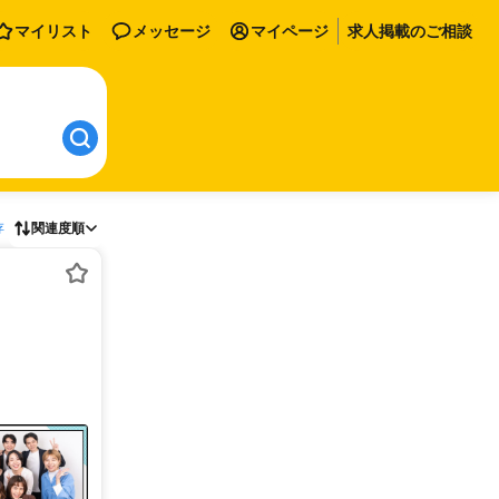
マイリスト
メッセージ
マイページ
求人掲載のご相談
存
関連度順