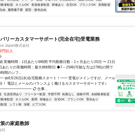
経験者歓迎
ネイルOK
有資格者歓迎
研修あり
在宅OK
ブランクOK
長期歓迎
自由
履歴書不要
髪型・髪色自由
バリーカスタマーサポート(完全在宅)受電業務
ance Japan株式会社
00円以上
ト
 実働時間：1日あたり8時間 平均勤務日数：1ヶ月あたり20日 〜 21日
日あたりの実働時間：最大8時間/日 ◆7～25時(可能な方は27時)の間で
時間のシフ...
━ 📅8月26日(水)在宅勤務スタート！━━ 受電がメインですが、メール
分！ 電話とメールのバランスよく働けるカスタマーサポートです♪
━━━━━━━━ 📋 仕事...
迎
社員登用あり
フリーター歓迎
学歴不問
転勤なし
経験不問
未経験者歓迎
経験者歓迎
ネイルOK
夜間
研修あり
在宅OK
ブランクOK
育休あり
期歓迎
シフト制
深夜
ピアスOK
対策の家庭教師
会社