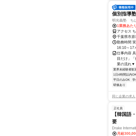
個別指導
明光義塾 ちはら
1業務あたり
アクセス 
千葉県市原
勤務時間 実
16:10～17:
仕事内容 
目だけ」「
業の流れ▼ 
業界未経験者歓
1日4時間以内O
平日のみOK
学
研修あり
同じ企業の求人
正社員
【韓国語・
要
Drake Internat
月給300,0