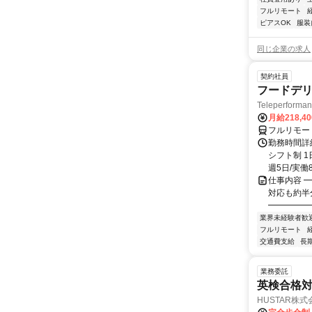
フルリモート
ピアスOK
服装
同じ企業の求人
契約社員
フードデリ
Teleperform
月給218,4
フルリモー
勤務時間詳細
シフト制 1
週5日/実働8
仕事内容 ━
対応も約半
━━━━━━
業界未経験者歓
フルリモート
交通費支給
長
業務委託
英検合格
HUSTAR株式