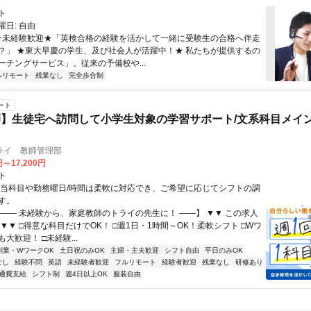
ト
日: 自由
 ★未経験歓迎★「英検合格の経験を活かして一緒に受験生の合格へ伴走
？」 ★東大早慶の学生、及び社会人が活躍中！★ 私たちが提供するの
ーチングサービス」。従来の予備校や...
ルリモート
残業なし
完全歩合制
ート
】生徒宅へ訪問して小学生対象の学習サポート/文系科目メイン
ライ 教師管理部
円～17,200円
ト
担当科目や勤務曜日/時間は柔軟に対応でき、ご希望に応じてシフトの調
す。
【―― 未経験から、家庭教師のトライの先生に！ ――】 ▼▼ この求人
！ ▼▼ □得意な科目だけでOK！ □週1日・1時間～OK！柔軟シフト □Wワ
大歓迎！ □未経験...
副業・WワークOK
土日祝のみOK
主婦・主夫歓迎
シフト自由
平日のみOK
なし
経験不問
英語
未経験者歓迎
フルリモート
経験者歓迎
残業なし
研修あり
通費支給
シフト制
週4日以上OK
服装自由