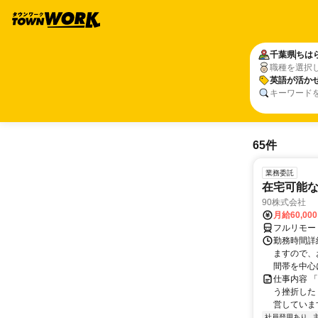
千葉県
ちは
職種を選択
英語が活か
キーワード
65件
業務委託
在宅可能
90株式会社
月給60,00
フルリモー
勤務時間詳
ますので、お
間帯を中心に
仕事内容 
う挫折したく
営しています
社員登用あり