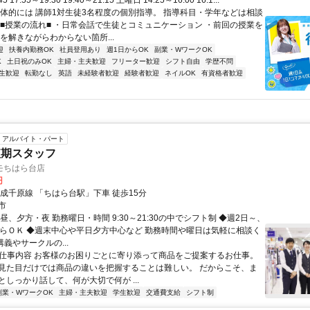
45 17:55～19:30 19:40～21:15 土曜日 14:25～16:00 16:1...
具体的には 講師1対生徒3名程度の個別指導。 指導科目・学年などは相談
 ■授業の流れ■ ・日常会話で生徒とコミュニケーション ・前回の授業を
を解きながらわからない箇所...
迎
扶養内勤務OK
社員登用あり
週1日からOK
副業・WワークOK
K
土日祝のみOK
主婦・主夫歓迎
フリーター歓迎
シフト自由
学歴不問
生歓迎
転勤なし
英語
未経験者歓迎
経験者歓迎
ネイルOK
有資格者歓迎
アルバイト・パート
短期スタッフ
モちはら台店
円
京成千原線 「ちはら台駅」下車 徒歩15分
市
昼、夕方・夜 勤務曜日・時間 9:30～21:30の中でシフト制 ◆週2日～、
からＯＫ ◆週末中心や平日夕方中心など 勤務時間や曜日は気軽に相談く
講義やサークルの...
● 仕事内容 お客様のお困りごとに寄り添って商品をご提案するお仕事。
見た目だけでは商品の違いを把握することは難しい。 だからこそ、ま
としっかり話して、何が大切で何が ...
副業・WワークOK
主婦・主夫歓迎
学生歓迎
交通費支給
シフト制