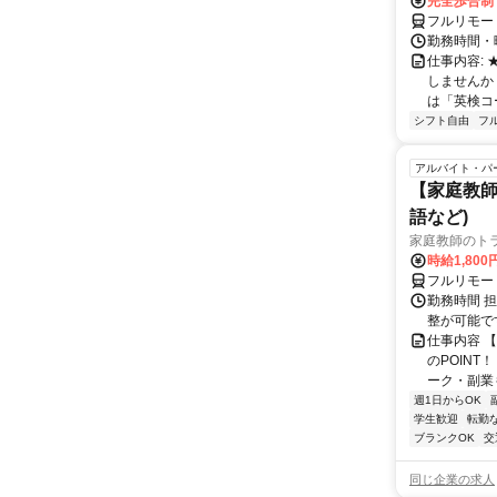
完全歩合制
フルリモー
勤務時間・曜
仕事内容:
しませんか
は「英検コ
シフト自由
フ
アルバイト・パ
【家庭教師
語など)
家庭教師のト
時給1,800
フルリモー
勤務時間 
整が可能で
仕事内容 
のPOINT
ーク・副業も
週1日からOK
学生歓迎
転勤
ブランクOK
交
同じ企業の求人