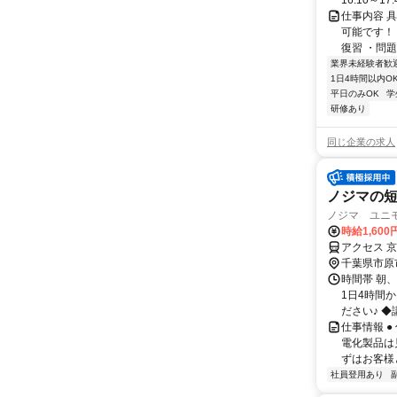
16:10～17:
仕事内容 
可能です！
復習 ・問題
業界未経験者歓
1日4時間以内O
平日のみOK
学
研修あり
同じ企業の求人
ノジマの
ノジマ ユニ
時給1,600
アクセス 
千葉県市原
時間帯 朝、
1日4時間
ださい♪ ◆
仕事情報 
電化製品は
ずはお客様
社員登用あり