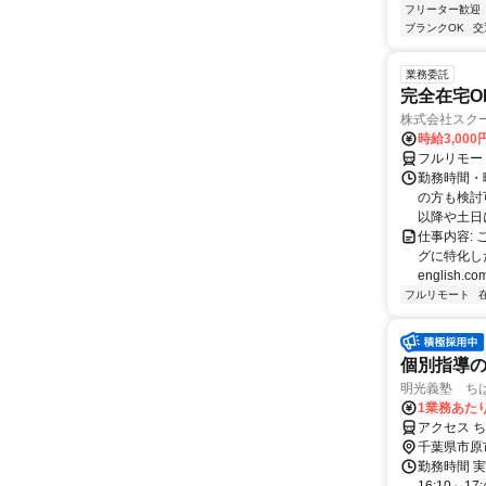
フリーター歓迎
ブランクOK
交
業務委託
完全在宅O
株式会社スク
時給3,000
フルリモー
勤務時間・
の方も検討
以降や土日に
仕事内容:
グに特化した英
english.com
フルリモート
個別指導
明光義塾 ちはら
1業務あたり
アクセス 
千葉県市原
勤務時間 実