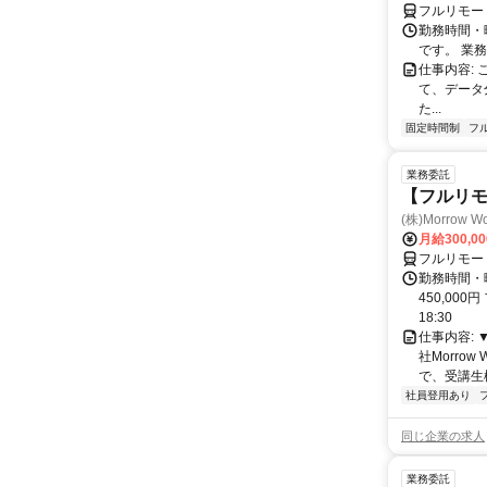
フルリモー
勤務時間・
です。 業務
仕事内容:
て、データ
た...
固定時間制
フ
業務委託
【フルリモ
(株)Morrow Wo
月給300,0
フルリモー
勤務時間・曜
450,000
18:30
仕事内容:
社Morro
で、受講生
社員登用あり
同じ企業の求人
業務委託