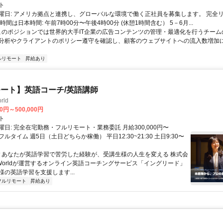
ト
曜日: アメリカ拠点と連携し、グローバルな環境で働く正社員を募集します。 完全
時間は日本時間: 午前7時00分〜午後4時00分 (休憩1時間含む） 5－6月...
 このポジションでは世界的大手IT企業の広告コンテンツの管理・最適化を行うチー
分析やクライアントのポリシー遵守を確認し、顧客のウェブサイトへの流入数増加
ルリモート
昇給あり
ート】英語コーチ/英語講師
rld
00円～500,000円
ト
日: 完全在宅勤務・フルリモート・業務委託 月給300,000円〜
円 フルタイム 週5日（土日どちらか稼働） 平日12:30~21:30 土日9:30〜
 ▼あなたが英語学習で苦労した経験が、受講生様の人生を変える 株式会
w Worldが運営するオンライン英語コーチングサービス「イングリード」
様の英語学習を支援します...
フルリモート
昇給あり