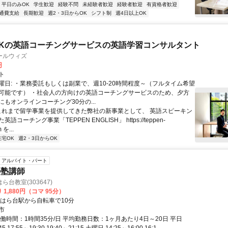
平日のみOK
学生歓迎
経験不問
未経験者歓迎
経験者歓迎
有資格者歓迎
通費支給
長期歓迎
週2・3日からOK
シフト制
週4日以上OK
Kの英語コーチングサービスの英語学習コンサルタント
ールウィズ
円
ト
曜日: ・業務委託もしくは副業で、週10-20時間程度～（フルタイム希望
可能です） ・社会人の方向けの英語コーチングサービスのため、夕方
もオンラインコーチング30分の...
 これまで留学事業を提供してきた弊社の新事業として、 英語スピーキン
語コーチング事業「TEPPEN ENGLISH」 https://teppen-
 を...
在宅OK
週2・3日からOK
アルバイト・パート
の塾講師
台教室(303647)
 1,880円（コマ 95分）
ちはら台駅から自転車で10分
市
働時間：1時間35分/日 平均勤務日数：1ヶ月あたり4日～20日 平日