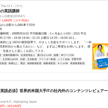
アルバイト・パート
塾の英語講師
台教室(303647)
 1,880円（コマ 95分）
ちはら台駅から自転車で10分
市
働時間：1時間35分/日 平均勤務日数：1ヶ月あたり4日～20日 平日
45 17:55～19:30 19:40～21:15 土曜日 14:25～16:00 16:1...
具体的には 1対3の個別指導で、やさしく生徒をサポートします。 「一科
得意科目から教えてみたい」など、 まずはご希望をお伺いします。 授
・生徒さんと楽しくお話してスタ...
迎
扶養内勤務OK
社員登用あり
週1日からOK
副業・WワークOK
K
土日祝のみOK
主婦・主夫歓迎
フリーター歓迎
シフト自由
学歴不問
生歓迎
転勤なし
英語
未経験者歓迎
経験者歓迎
ネイルOK
有資格者歓迎
英語必須】世界的米国大手ITの社内外のコンテンツレビュア
ional K.K., Highspring Japan
00円～325,000円