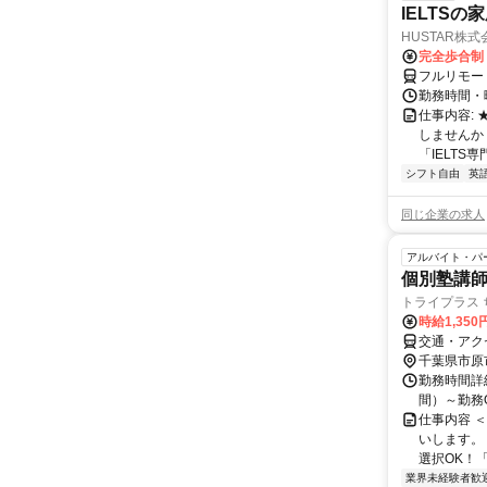
IELTSの
HUSTAR株式
完全歩合制
フルリモー
勤務時間・曜
仕事内容:
しませんか
「IELTS
シフト自由
英
同じ企業の求人
アルバイト・パ
個別塾講
トライプラス 
時給1,350
交通・アク
千葉県市原
勤務時間詳細 
間）～勤務
仕事内容 
いします。
選択OK！
業界未経験者歓