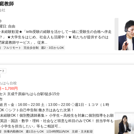
家庭教師
会社
ト
日: 自由
 ★未経験歓迎★「ielts受験の経験を活かして一緒に受験生の合格へ伴走
？」 ★大学生をはじめ、社会人も活躍中！★ 私たちが提供するのは
専門家庭教師サービス」。従来...
語
フルリモート
完全歩合制
週2・3日からOK
ート
師
ちはら台校
円～1,700円
セス 京成千原線/ちはら台駅/徒歩15分
市
月～金：16:00～22:00 土：13:00～22:00 ◇週1日・１コマ（１時
OK ◇シフト自己申告制 働き方はあなた次第！
＜未経験OK！個別塾講師募集＞ 小学生～高校生を対象に個別指導をお願
 英語・国語・数学・理科・社会など得意な科目のみでOK！ 担当学年も
「小学生を担当したい」等もご相談可...
迎
扶養内勤務OK
週1日からOK
1日4時間以内OK
主婦・主夫歓迎