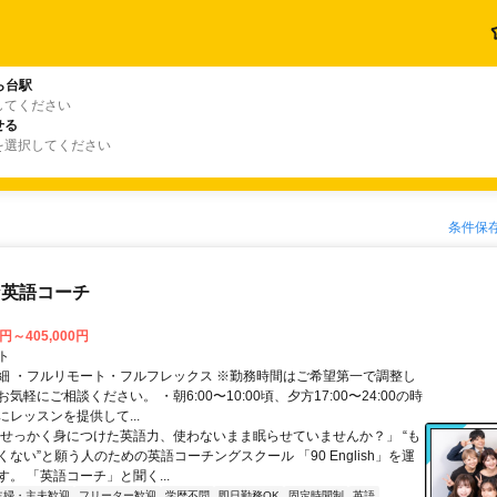
ら台駅
してください
せる
を選択してください
条件保
な英語コーチ
0円～405,000円
ト
細 ・フルリモート・フルフレックス ※勤務時間はご希望第一で調整し
気軽にご相談ください。 ・朝6:00〜10:00頃、夕方17:00〜24:00の時
レッスンを提供して...
「せっかく身につけた英語力、使わないまま眠らせていませんか？」 “も
ない”と願う人のための英語コーチングスクール 「90 English」を運
。 「英語コーチ」と聞く...
主婦・主夫歓迎
フリーター歓迎
学歴不問
即日勤務OK
固定時間制
英語