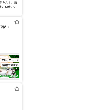
るテキスト、画
るポジシ...
PM・