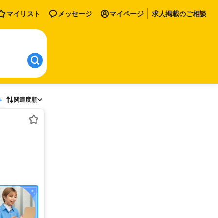
マイリスト
メッセージ
マイページ
求人掲載のご相談
存
関連度順