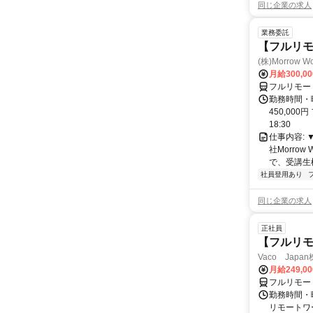
同じ企業の求人
業務委託
【フルリモ
(株)Morrow Wo
月給300,0
フルリモー
勤務時間・曜
450,000
18:30
仕事内容:
社Morro
で、受講生
社員登用あり
同じ企業の求人
正社員
【フルリモ
Vaco Japa
月給249,0
フルリモー
勤務時間・
リモートワ