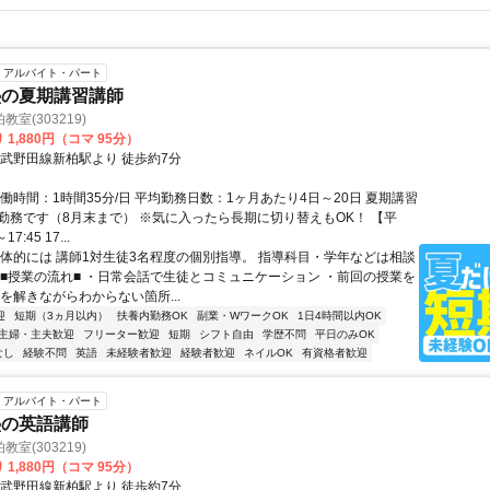
アルバイト・パート
塾の夏期講習講師
室(303219)
 1,880円（コマ 95分）
東武野田線新柏駅より 徒歩約7分
働時間：1時間35分/日 平均勤務日数：1ヶ月あたり4日～20日 夏期講習
勤務です（8月末まで） ※気に入ったら長期に切り替えもOK！ 【平
17:45 17...
具体的には 講師1対生徒3名程度の個別指導。 指導科目・学年などは相談
 ■授業の流れ■ ・日常会話で生徒とコミュニケーション ・前回の授業を
を解きながらわからない箇所...
迎
短期（3ヵ月以内）
扶養内勤務OK
副業・WワークOK
1日4時間以内OK
主婦・主夫歓迎
フリーター歓迎
短期
シフト自由
学歴不問
平日のみOK
なし
経験不問
英語
未経験者歓迎
経験者歓迎
ネイルOK
有資格者歓迎
アルバイト・パート
塾の英語講師
室(303219)
 1,880円（コマ 95分）
東武野田線新柏駅より 徒歩約7分