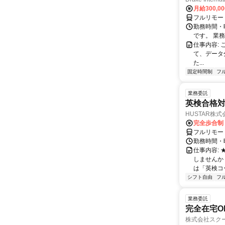
月給300,0
フルリモー
勤務時間・
です。 業務
仕事内容:
て、データ
た...
固定時間制
フ
業務委託
英検合格
HUSTAR株式
完全歩合制
フルリモー
勤務時間・曜
仕事内容:
しませんか
は「英検コ
シフト自由
フ
業務委託
完全在宅O
株式会社スク