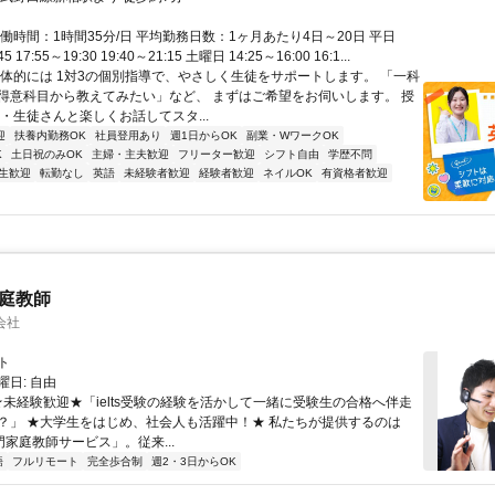
働時間：1時間35分/日 平均勤務日数：1ヶ月あたり4日～20日 平日
45 17:55～19:30 19:40～21:15 土曜日 14:25～16:00 16:1...
具体的には 1対3の個別指導で、やさしく生徒をサポートします。 「一科
得意科目から教えてみたい」など、 まずはご希望をお伺いします。 授
・生徒さんと楽しくお話してスタ...
迎
扶養内勤務OK
社員登用あり
週1日からOK
副業・WワークOK
K
土日祝のみOK
主婦・主夫歓迎
フリーター歓迎
シフト自由
学歴不問
生歓迎
転勤なし
英語
未経験者歓迎
経験者歓迎
ネイルOK
有資格者歓迎
家庭教師
会社
ト
日: 自由
 ★未経験歓迎★「ielts受験の経験を活かして一緒に受験生の合格へ伴走
？」 ★大学生をはじめ、社会人も活躍中！★ 私たちが提供するのは
専門家庭教師サービス」。従来...
語
フルリモート
完全歩合制
週2・3日からOK