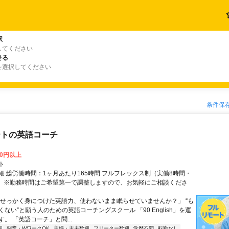
駅
してください
せる
を選択してください
条件保
ートの英語コーチ
00円以上
ト
細 総労働時間：1ヶ月あたり165時間 フルフレックス制（実働8時間・
） ※勤務時間はご希望第一で調整しますので、お気軽にご相談くださ
「せっかく身につけた英語力、使わないまま眠らせていませんか？」 “も
ない”と願う人のための英語コーチングスクール 「90 English」を運
。 「英語コーチ」と聞...
迎
副業・WワークOK
主婦・主夫歓迎
フリーター歓迎
学歴不問
転勤なし