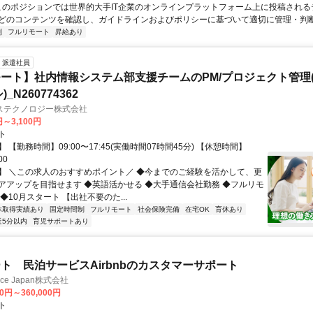
 このポジションでは世界的大手IT企業のオンラインプラットフォーム上に投稿され
どのコンテンツを確認し、ガイドラインおよびポリシーに基づいて適切に管理・判断す
制
フルリモート
昇給あり
派遣社員
ート】社内情報システム部支援チームのPM/プロジェクト管理(
_N260774362
ステクノロジー株式会社
円～3,100円
ト
 【勤務時間】09:00〜17:45(実働時間07時間45分) 【休憩時間】
00
】 ＼この求人のおすすめポイント／ ◆今までのご経験を活かして、更
アアップを目指せます ◆英語活かせる ◆大手通信会社勤務 ◆フルリモ
◆10月スタート 【出社不要のた...
休取得実績あり
固定時間制
フルリモート
社会保険完備
在宅OK
育休あり
近5分以内
育児サポートあり
ト 民泊サービスAirbnbのカスタマーサポート
ance Japan株式会社
00円～360,000円
ト