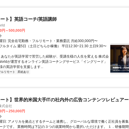
ート】英語コーチ/英語講師
rld
00円～500,000円
ト
日: 完全在宅勤務・フルリモート・業務委託 月給300,000円〜
円 フルタイム 週5日（土日どちらか稼働） 平日12:30~21:30 土日9:30〜
 ▼あなたが英語学習で苦労した経験が、受講生様の人生を変える 株式会
w Worldが運営するオンライン英語コーチングサービス「イングリード」
様の英語学習を支援します...
フルリモート
昇給あり
ート】世界的米国大手ITの社内外の広告コンテンツレビュアー
n株式会社
00円～250,000円
ト
曜日: アメリカを拠点とするチームと連携し、グローバルな環境で働く正社員を募集
ークです。 業務時間は下記の３つの就業時間から選択いただけます。 １．研修期間中.