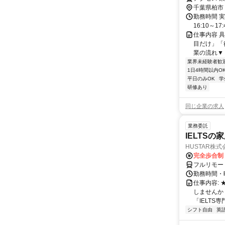
千葉県柏市
勤務時間 実
16:10～17:
仕事内容 
目だけ」「
業の流れ▼ 
業界未経験者歓
1日4時間以内O
平日のみOK
学
研修あり
同じ企業の求人
業務委託
IELTSの
HUSTAR株式
完全歩合制
フルリモー
勤務時間・曜
仕事内容:
しませんか
「IELTS
シフト自由
英