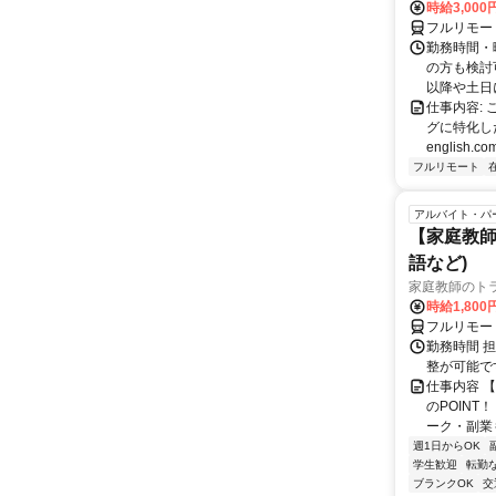
時給3,000
フルリモー
勤務時間・
の方も検討
以降や土日に
仕事内容:
グに特化した英
english.com
フルリモート
アルバイト・パ
【家庭教師
語など)
家庭教師のト
時給1,800
フルリモー
勤務時間 
整が可能で
仕事内容 
のPOINT
ーク・副業も
週1日からOK
学生歓迎
転勤
ブランクOK
交