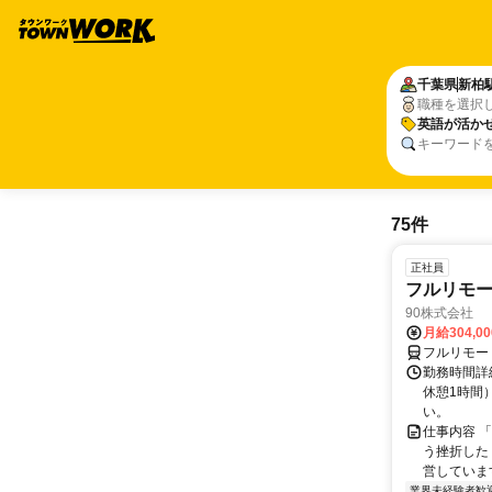
千葉県
新柏
職種を選択
英語が活か
キーワード
75件
正社員
フルリモ
90株式会社
月給304,0
フルリモー
勤務時間詳
休憩1時間
い。
仕事内容 
う挫折したく
営しています
業界未経験者歓