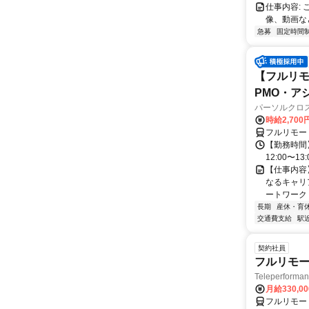
仕事内容:
像、動画な
急募
固定時間
【フルリモ
PMO・アシ)
パーソルクロ
時給2,700
フルリモー
【勤務時間】
12:00〜13:
【仕事内容
なるキャリ
ートワーク 
長期
産休・育
交通費支給
駅
契約社員
フルリモー
Teleperform
月給330,0
フルリモー