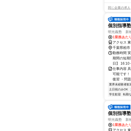
同じ企業の求人
個別指導
明光義塾 新柏教
1業務あたり
アクセス 
千葉県柏市
勤務時間 実
期間の短期
日】 16:10～
仕事内容 
可能です！
復習 ・問題
業界未経験者歓
土日祝のみOK
学生歓迎
転勤
個別指導
明光義塾 新柏教
1業務あたり
アクセス 