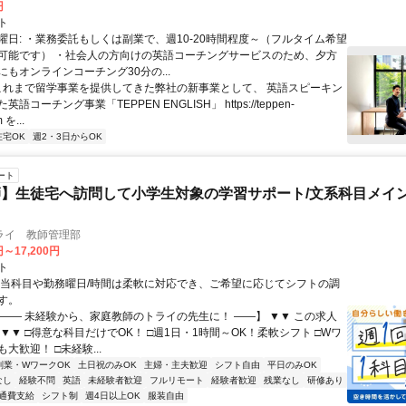
円
ト
曜日: ・業務委託もしくは副業で、週10-20時間程度～（フルタイム希望
可能です） ・社会人の方向けの英語コーチングサービスのため、夕方
もオンラインコーチング30分の...
 これまで留学事業を提供してきた弊社の新事業として、 英語スピーキン
語コーチング事業「TEPPEN ENGLISH」 https://teppen-
 を...
在宅OK
週2・3日からOK
ート
】生徒宅へ訪問して小学生対象の学習サポート/文系科目メイン
ライ 教師管理部
円～17,200円
ト
担当科目や勤務曜日/時間は柔軟に対応でき、ご希望に応じてシフトの調
す。
【―― 未経験から、家庭教師のトライの先生に！ ――】 ▼▼ この求人
！ ▼▼ □得意な科目だけでOK！ □週1日・1時間～OK！柔軟シフト □Wワ
大歓迎！ □未経験...
副業・WワークOK
土日祝のみOK
主婦・主夫歓迎
シフト自由
平日のみOK
なし
経験不問
英語
未経験者歓迎
フルリモート
経験者歓迎
残業なし
研修あり
通費支給
シフト制
週4日以上OK
服装自由