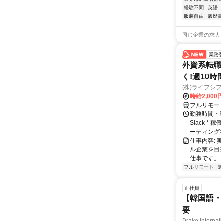
経験不問
英語
服装自由
履歴
同じ企業の求人
業務
外資系転職
く!週10
(株)ライフシ
時給2,000
フルリモー
勤務時間・曜
Slack 
ーティングな
仕事内容:
ル企業を目
仕事です。
フルリモート
正社員
【韓国語・
要
Drake Internat