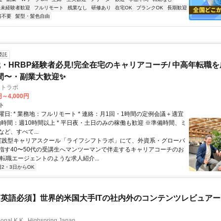
未経験者歓迎
フルリモート
残業なし
研修あり
在宅OK
ブランクOK
長期歓迎
書不要
髪型・髪色自由
委託
・HRBP経験者必見!完全在宅のキャリアコーチ/ 中高年転職
時間〜・副業大歓迎✨
フトラボ
円～4,000円
ト
日: * 業務地：フルリモート * 連絡：月1回・1時間の定例会議＋適宜
* 稼働時間：週10時間以上 * 平日夜・土日のみの稼働も歓迎 ※準備時間、ミ
ど、すべて...
 実践型キャリアスクール「ライフシフトラボ」にて、外資系・グローバ
指す40〜50代の受講生へマンツーマンで伴走するキャリアコーチのお
 転職エージェントのような求人紹介...
週2・3日からOK
英語必須】世界的米国大手ITの社内外のコンテンツレビュア
ional K.K., Highspring Japan