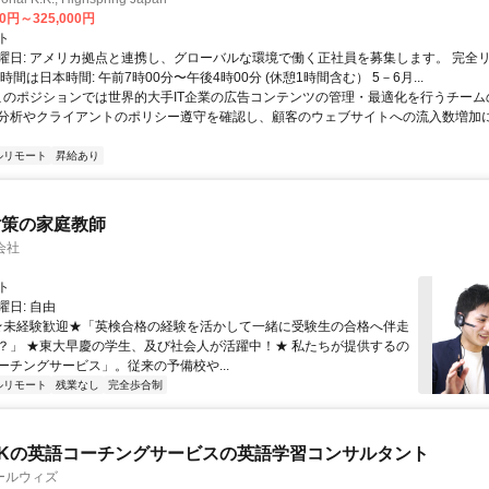
00円～325,000円
ト
曜日: アメリカ拠点と連携し、グローバルな環境で働く正社員を募集します。 完全
時間は日本時間: 午前7時00分〜午後4時00分 (休憩1時間含む） 5－6月...
 このポジションでは世界的大手IT企業の広告コンテンツの管理・最適化を行うチー
分析やクライアントのポリシー遵守を確認し、顧客のウェブサイトへの流入数増加
ルリモート
昇給あり
対策の家庭教師
会社
ト
日: 自由
 ★未経験歓迎★「英検合格の経験を活かして一緒に受験生の合格へ伴走
？」 ★東大早慶の学生、及び社会人が活躍中！★ 私たちが提供するの
ーチングサービス」。従来の予備校や...
ルリモート
残業なし
完全歩合制
Kの英語コーチングサービスの英語学習コンサルタント
ールウィズ