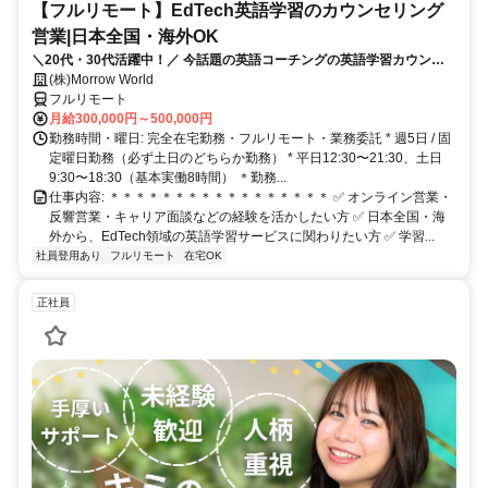
【フルリモート】EdTech英語学習のカウンセリング
営業|日本全国・海外OK
＼20代・30代活躍中！／ 今話題の英語コーチングの英語学習カウンセ
ラー✨ 全国・海外どこからでも応募・勤務可能◎
(株)Morrow World
フルリモート
月給300,000円～500,000円
勤務時間・曜日: 完全在宅勤務・フルリモート・業務委託 * 週5日 / 固
定曜日勤務（必ず土日のどちらか勤務） * 平日12:30〜21:30、土日
9:30〜18:30（基本実働8時間） ＊勤務...
仕事内容: ＊＊＊＊＊＊＊＊＊＊＊＊＊＊＊＊＊ ✅ オンライン営業・
反響営業・キャリア面談などの経験を活かしたい方 ✅ 日本全国・海
外から、EdTech領域の英語学習サービスに関わりたい方 ✅ 学習...
社員登用あり
フルリモート
在宅OK
正社員