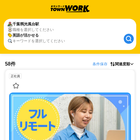
千葉県
光風台駅
職種を選択してください
英語が活かせる
キーワードを選択してください
58件
条件保存
関連度順
正社員