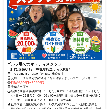
ゴルフ場でのキャディスタッフ
「まずは面接だけ」「職場見学だけ」も大歓迎⭐
The Saintnine Tokyo【Whisker株式会社】
交通・アクセス 小湊鉄道線「光風台駅」よりバスで15分 ⭐車・バイ
ク・自転車通勤OK【交通費規定支給】
日給10,000円～20,000円
千葉県市原市
勤務時間詳細 実働時間：1日あたり6時間 平均勤務日数：1ヶ月あた
り4日 〜 22日 ⏰7：00～16：00 ■上記時間で最大5〜6時間 ■休憩40
分~60分（勤務時間により） ■週1日～勤務OK...
仕事内容 ⭐運動経験不要！ゴルフ未経験90％以上⭐ ⭐最初は先輩と一
緒♪研修で学べます！⭐ ⛳日給1～2万円＋手当や報酬有 ⛳週1日～勤務