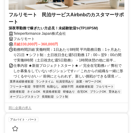
フルリモート 民泊サービスAirbnbのカスタマーサポ
ート
深夜帯勤務で稼ぎたい方必見！未経験歓迎✨(TP18PSM)
Teleperformance Japan株式会社
フルリモート
月給330,000円～360,000円
勤務時間詳細 実働時間：1日あたり8時間 平均勤務日数：1ヶ月あた
り21日 ▼シフト制：土日祝日含む週5日勤務 17：00～翌9：00の間
で実働8時間（土日祝含む週5日勤務） ・1時間休憩の他に前半...
仕事内容 ★新規プロジェクトスタート★ ✅ 完全在宅勤務♪ ✅ 弊社で
しか募集をしていないポジションです♪ ✅ これからの組織を一緒に形
づくるやりがい ✅ 前例にとらわれず、新しい挑戦ができる環境 ✅...
業界未経験者歓迎
ランチタイム
社員登用あり
副業・WワークOK
フリーター歓迎
学歴不問
転勤なし
経験不問
未経験者歓迎
フルリモート
経験者歓迎
ネイルOK
有資格者歓迎
研修あり
在宅OK
ブランクOK
育休あり
オープニングスタッフ
長期歓迎
シフト制
同じ企業の求人
アルバイト・パート