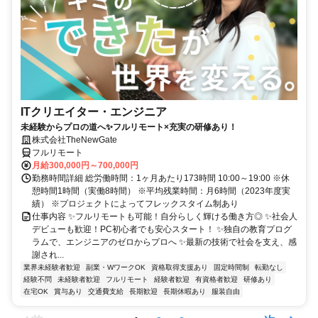
ITクリエイター・エンジニア
未経験からプロの道へ✨フルリモート×充実の研修あり！
株式会社TheNewGate
フルリモート
月給300,000円～700,000円
勤務時間詳細 総労働時間：1ヶ月あたり173時間 10:00～19:00 ※休
憩時間1時間（実働8時間） ※平均残業時間：月6時間（2023年度実
績） ※プロジェクトによってフレックスタイム制あり
仕事内容 ✨フルリモートも可能！自分らしく輝ける働き方◎ ✨社会人
デビューも歓迎！PC初心者でも安心スタート！ ✨独自の教育プログ
ラムで、エンジニアのゼロからプロへ ✨最新の技術で社会を支え、感
謝され...
業界未経験者歓迎
副業・WワークOK
資格取得支援あり
固定時間制
転勤なし
経験不問
未経験者歓迎
フルリモート
経験者歓迎
有資格者歓迎
研修あり
在宅OK
賞与あり
交通費支給
長期歓迎
長期休暇あり
服装自由