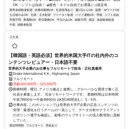
OK・シフトは自由！ ⛳髪色・ネイル自由でお洒落に♪(規定有...
業界未経験者歓迎
扶養内勤務OK
社員登用あり
週1日からOK
副業・WワークOK
土日祝のみOK
主婦・主夫歓迎
フリーター歓迎
バイク通勤OK
早朝
シフト自由
学歴不問
車通勤OK
即日勤務OK
平日のみOK
経験不問
英語
未経験者歓迎
午前
経験者歓迎
正社員
【韓国語・英語必須】世界的米国大手ITの社内外のコ
ンテンツレビュアー・日本語不要
世界的大手企業のお仕事をフルリモートで担当・正社員雇用
Drake International K.K., Highspring Japan
フルリモート
月給300,000円～325,000円
勤務時間・曜日: アメリカ拠点と連携し、グローバルな環境で働く正
社員を募集します。 完全リモートワークです。 業務時間は日本時間:
午前7時00分〜午後4時00分 (休憩1時間含む） 5－6月...
仕事内容: このポジションでは世界的大手IT企業の広告コンテンツの
管理・最適化を行うチームの一員として、データ分析やクライアント
のポリシー遵守を確認し、顧客のウェブサイトへの流入数増加に貢献
していた...
固定時間制
フルリモート
昇給あり