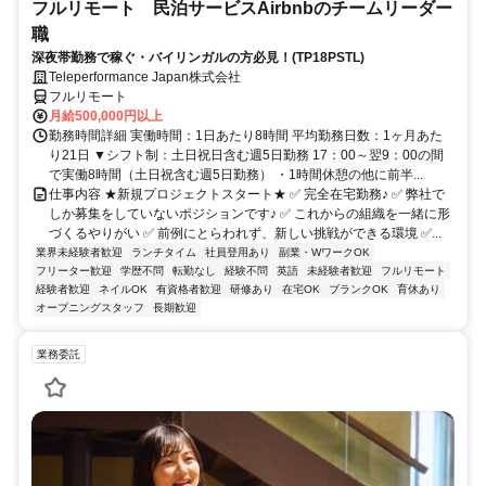
フルリモート 民泊サービスAirbnbのチームリーダー
職
深夜帯勤務で稼ぐ・バイリンガルの方必見！(TP18PSTL)
Teleperformance Japan株式会社
フルリモート
月給500,000円以上
勤務時間詳細 実働時間：1日あたり8時間 平均勤務日数：1ヶ月あた
り21日 ▼シフト制：土日祝日含む週5日勤務 17：00～翌9：00の間
で実働8時間（土日祝含む週5日勤務） ・1時間休憩の他に前半...
仕事内容 ★新規プロジェクトスタート★ ✅ 完全在宅勤務♪ ✅ 弊社で
しか募集をしていないポジションです♪ ✅ これからの組織を一緒に形
づくるやりがい ✅ 前例にとらわれず、新しい挑戦ができる環境 ✅...
業界未経験者歓迎
ランチタイム
社員登用あり
副業・WワークOK
フリーター歓迎
学歴不問
転勤なし
経験不問
英語
未経験者歓迎
フルリモート
経験者歓迎
ネイルOK
有資格者歓迎
研修あり
在宅OK
ブランクOK
育休あり
オープニングスタッフ
長期歓迎
業務委託