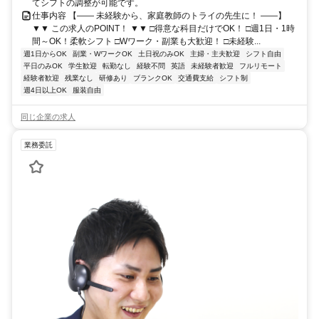
てシフトの調整が可能です。
仕事内容 【―― 未経験から、家庭教師のトライの先生に！ ――】
▼▼ この求人のPOINT！ ▼▼ □得意な科目だけでOK！ □週1日・1時
間～OK！柔軟シフト □Wワーク・副業も大歓迎！ □未経験...
週1日からOK
副業・WワークOK
土日祝のみOK
主婦・主夫歓迎
シフト自由
平日のみOK
学生歓迎
転勤なし
経験不問
英語
未経験者歓迎
フルリモート
経験者歓迎
残業なし
研修あり
ブランクOK
交通費支給
シフト制
週4日以上OK
服装自由
同じ企業の求人
業務委託