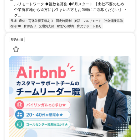
ルリモートワーク ◆複数名募集 ◆8月スタート 【出社不要のため、
企業所在地から遠方にお住まいの方もお気軽にご応募ください】 ・
グ...
長期
産休・育休取得実績あり
固定時間制
英語
フルリモート
社会保険完備
在宅OK
育休あり
交通費支給
駅近5分以内
育児サポートあり
契約社員