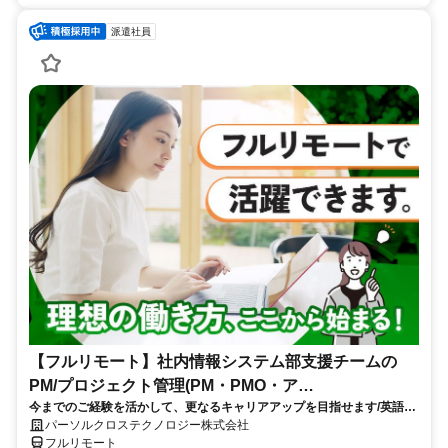
派遣社員
【フルリモート】社内情報システム部支援チームの
PM/プロジェクト管理(PM・PMO・ア
今までのご経験を活かして、更なるキャリアアップを目指せます/英語活
シ)_N260774362
かせる/大手通信会社勤務/フルリモートワーク/10月スタート
パーソルクロステクノロジー株式会社
フルリモート