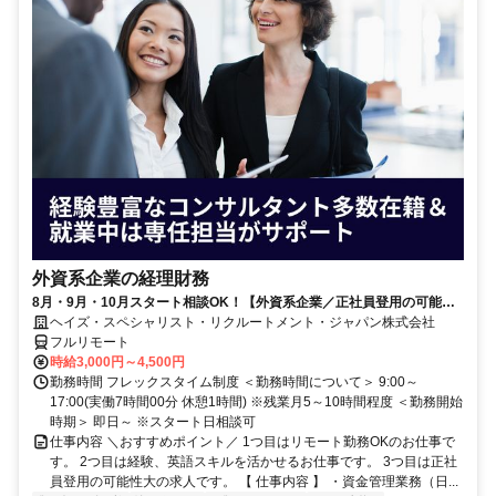
外資系企業の経理財務
8月・9月・10月スタート相談OK！【外資系企業／正社員登用の可能性
大／700万～800万／リモート勤務OK】経理財務
ヘイズ・スペシャリスト・リクルートメント・ジャパン株式会社
フルリモート
時給3,000円～4,500円
勤務時間 フレックスタイム制度 ＜勤務時間について＞ 9:00～
17:00(実働7時間00分 休憩1時間) ※残業月5～10時間程度 ＜勤務開始
時期＞ 即日～ ※スタート日相談可
仕事内容 ＼おすすめポイント／ 1つ目はリモート勤務OKのお仕事で
す。 2つ目は経験、英語スキルを活かせるお仕事です。 3つ目は正社
員登用の可能性大の求人です。 【 仕事内容 】 ・資金管理業務（日...