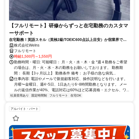
【フルリモート】研修からずっと在宅勤務のカスタマ
ーサポート
在宅勤務！英語スキル（英検2級/TOEIC600点以上目安）か宿業界での
就労経験のいずれか必須★週4〜OK◎
株式会社WeIns
フルリモート
時給1,500円～1,550円
勤務時間・曜日: 可能曜日： 月・火・水・木・金 *週４勤務をご希望
の場合は、月・火・水・木の勤務をお願いしております。 勤務期
間： 長期【3ヶ月以上】 勤務条件 備考： お子様の急な病気...
仕事内容: 電話やメールで新規顧客対応、操作説明などを行います。
月曜〜金曜日、週4~5日、1日あたり6~8時間勤務となります。 メー
ルの返信作業が40%、電話対応は60%ほど応募資格・エクセル、ワ...
社員登用あり
固定時間制
フルリモート
在宅OK
アルバイト・パート