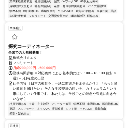
業界未経験者歓迎
社員登用あり
副業・WワークOK
60代も応募可
資格取得支援あり
社会保険あり
産休・育休取得実績あり
バイク通勤OK
学歴不問
即日勤務OK
職場見学可
平日のみOK
賞与年1回あり
経験不問
英語
未経験者歓迎
フルリモート
交通費全額支給
経験者歓迎
研修あり
業務委託
探究コーディネーター
全国での大規模募集！
株式会社ミエタ
フルリモート
月給200,000円～500,000円
勤務時間詳細 ※対応案件による 基本的には 9：00～18：00 目安 ※
週2～5日程度の出勤
仕事内容 【日本の教育を、一緒に前進させませんか？】 「もっと良
い教育を届けたい」 そんな学校現場の想いを、カリキュラムという
形にしていく仕事です。 私たちは、学校ごとの理念や課題に向き合
いながら...
社員登用あり
主婦・主夫歓迎
フリーター歓迎
学歴不問
車通勤OK
即日勤務OK
英語
フルリモート
ネイルOK
長期歓迎
シフト制
ピアスOK
服装自由
髪型・髪色自由
正社員