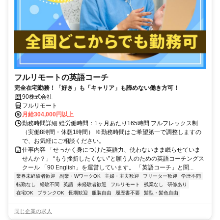
フルリモートの英語コーチ
完全在宅勤務！「好き」も「キャリア」も諦めない働き方可！
90株式会社
フルリモート
月給304,000円以上
勤務時間詳細 総労働時間：1ヶ月あたり165時間 フルフレックス制
（実働8時間・休憩1時間） ※勤務時間はご希望第一で調整しますの
で、お気軽にご相談ください。
仕事内容 「せっかく身につけた英語力、使わないまま眠らせていま
せんか？」 “もう挫折したくない”と願う人のための英語コーチングス
クール 「90 English」を運営しています。 「英語コーチ」と聞...
業界未経験者歓迎
副業・WワークOK
主婦・主夫歓迎
フリーター歓迎
学歴不問
転勤なし
経験不問
英語
未経験者歓迎
フルリモート
残業なし
研修あり
在宅OK
ブランクOK
長期歓迎
服装自由
履歴書不要
髪型・髪色自由
同じ企業の求人