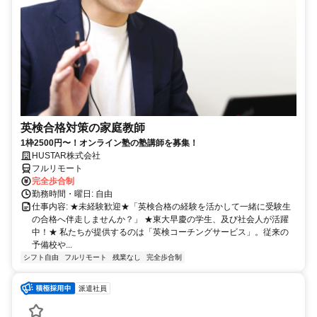
英検合格対策の家庭教師
1枠2500円〜！オンライン塾の塾講師を募集！
HUSTAR株式会社
フルリモート
完全歩合制
勤務時間・曜日: 自由
仕事内容: ★未経験歓迎★「英検合格の経験を活かして一緒に受験生
の合格へ伴走しませんか？」 ★東大早慶の学生、及び社会人が活躍
中！★ 私たちが提供するのは「英検コーチングサービス」。従来の
予備校や...
シフト自由
フルリモート
残業なし
完全歩合制
派遣社員