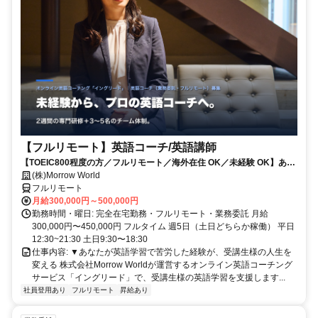
【フルリモート】英語コーチ/英語講師
【TOEIC800程度の方／フルリモート／海外在住 OK／未経験 OK】あな
たが英語学習で経験した失敗も成功も。すべてが、受講生の人生を変え
(株)Morrow World
るお仕事です。
フルリモート
月給300,000円～500,000円
勤務時間・曜日: 完全在宅勤務・フルリモート・業務委託 月給
300,000円〜450,000円 フルタイム 週5日（土日どちらか稼働） 平日
12:30~21:30 土日9:30〜18:30
仕事内容: ▼あなたが英語学習で苦労した経験が、受講生様の人生を
変える 株式会社Morrow Worldが運営するオンライン英語コーチング
サービス「イングリード」で、受講生様の英語学習を支援します...
社員登用あり
フルリモート
昇給あり