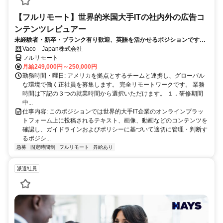
【フルリモート】世界的米国大手ITの社内外の広告コ
ンテンツレビュアー
未経験者・新卒・ブランク有り歓迎、英語を活かせるポジションです。
完全リモート
Vaco Japan株式会社
フルリモート
月給249,000円～250,000円
勤務時間・曜日: アメリカを拠点とするチームと連携し、グローバル
な環境で働く正社員を募集します。 完全リモートワークです。 業務
時間は下記の３つの就業時間から選択いただけます。 １．研修期間
中...
仕事内容: このポジションでは世界的大手IT企業のオンラインプラッ
トフォーム上に投稿されるテキスト、画像、動画などのコンテンツを
確認し、ガイドラインおよびポリシーに基づいて適切に管理・判断す
るポジシ...
急募
固定時間制
フルリモート
昇給あり
派遣社員