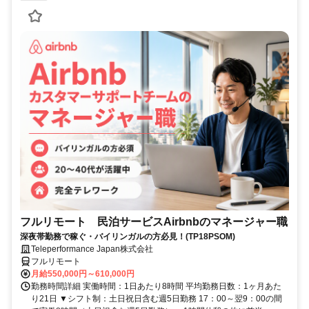
フルリモート 民泊サービスAirbnbのマネージャー職
深夜帯勤務で稼ぐ・バイリンガルの方必見！(TP18PSOM)
Teleperformance Japan株式会社
フルリモート
月給550,000円～610,000円
勤務時間詳細 実働時間：1日あたり8時間 平均勤務日数：1ヶ月あた
り21日 ▼シフト制：土日祝日含む週5日勤務 17：00～翌9：00の間