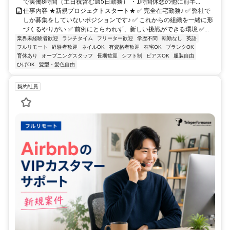
で実働8時間（土日祝含む週5日勤務） ・1時間休憩の他に前半...
仕事内容 ★新規プロジェクトスタート★ ✅ 完全在宅勤務♪ ✅ 弊社で
しか募集をしていないポジションです♪ ✅ これからの組織を一緒に形
づくるやりがい ✅ 前例にとらわれず、新しい挑戦ができる環境 ✅...
業界未経験者歓迎
ランチタイム
フリーター歓迎
学歴不問
転勤なし
英語
フルリモート
経験者歓迎
ネイルOK
有資格者歓迎
在宅OK
ブランクOK
育休あり
オープニングスタッフ
長期歓迎
シフト制
ピアスOK
服装自由
ひげOK
髪型・髪色自由
契約社員