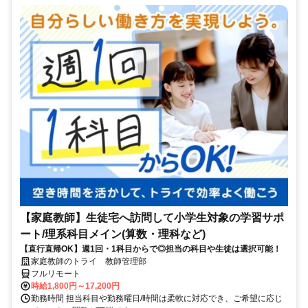
【家庭教師】生徒宅へ訪問して小学生対象の学習サポ
ート/理系科目メイン(算数・理科など)
【直行直帰OK】週1回・1科目からで◎担当の科目や生徒は選択可能！
家庭教師のトライ 教師管理部
フルリモート
時給1,800円～17,200円
勤務時間 担当科目や勤務曜日/時間は柔軟に対応でき、ご希望に応じ