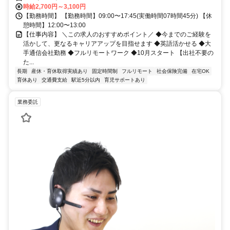
時給2,700円～3,100円
【勤務時間】 【勤務時間】09:00〜17:45(実働時間07時間45分) 【休
憩時間】12:00〜13:00
【仕事内容】 ＼この求人のおすすめポイント／ ◆今までのご経験を
活かして、更なるキャリアアップを目指せます ◆英語活かせる ◆大
手通信会社勤務 ◆フルリモートワーク ◆10月スタート 【出社不要の
た...
長期
産休・育休取得実績あり
固定時間制
フルリモート
社会保険完備
在宅OK
育休あり
交通費支給
駅近5分以内
育児サポートあり
業務委託