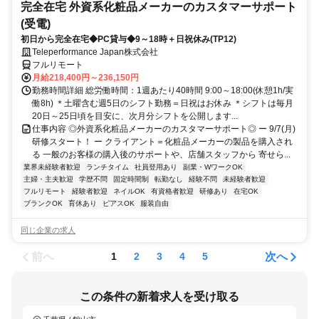
完全在宅 外資系化粧品メーカーのカスタマーサポート
(受電)
初日から完全在宅◆PC貸与◆9～18時＋日祝休み(TP12)
Teleperformance Japan株式会社
フルリモート
月給218,400円～236,150円
勤務時間詳細 総労働時間：1週あたり40時間 9:00～18:00(休憩1h/実
働8h) ＊土曜含む週5日のシフト勤務＝日祝はお休み ＊シフトは毎月
20日～25日頃を目安に、次月分シフトを公開します...
仕事内容 ◎外資系化粧品メーカーのカスタマーサポート◎ ー 9/7(月)
研修スタート！ ー クライアント＝化粧品メーカーの製品を購入され
る 一般のお客様の購入後のサポートや、店舗スタッフから 寄せら...
業界未経験者歓迎
ランチタイム
社員登用あり
副業・WワークOK
主婦・主夫歓迎
学歴不問
固定時間制
転勤なし
経験不問
未経験者歓迎
フルリモート
経験者歓迎
ネイルOK
有資格者歓迎
研修あり
在宅OK
ブランクOK
育休あり
ピアスOK
服装自由
同じ企業の求人
前へ
次へ
1
2
3
4
5
この条件の新着求人を受け取る