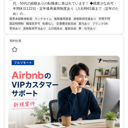
代・50代の経験ありの転職者に喜ばれています！ ◆残業少なめ可・
年間休日122日・定年後再雇用制度あり（入社時62歳まで（定年のた
め）の...
業界未経験者歓迎
ランチタイム
無期雇用派遣
資格取得支援あり
学歴不問
固定時間制
職場見学可
転勤なし
交通費全額支給
賞与あり
ブランクOK
育休あり
資格取得手当あり
土日祝休み
服装自由
寮・社宅あり
契約社員