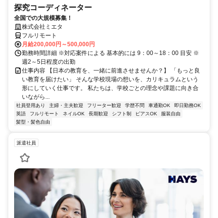
探究コーディネーター
全国での大規模募集！
株式会社ミエタ
フルリモート
月給200,000円～500,000円
勤務時間詳細 ※対応案件による 基本的には 9：00～18：00 目安 ※
週2～5日程度の出勤
仕事内容 【日本の教育を、一緒に前進させませんか？】 「もっと良
い教育を届けたい」 そんな学校現場の想いを、カリキュラムという
形にしていく仕事です。 私たちは、学校ごとの理念や課題に向き合
いながら...
社員登用あり
主婦・主夫歓迎
フリーター歓迎
学歴不問
車通勤OK
即日勤務OK
英語
フルリモート
ネイルOK
長期歓迎
シフト制
ピアスOK
服装自由
髪型・髪色自由
派遣社員