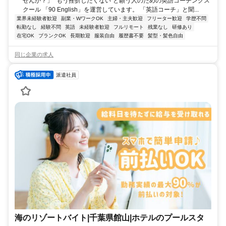
せんか？」 “もう挫折したくない”と願う人のための英語コーチングス
クール 「90 English」を運営しています。 「英語コーチ」と聞...
業界未経験者歓迎
副業・WワークOK
主婦・主夫歓迎
フリーター歓迎
学歴不問
転勤なし
経験不問
英語
未経験者歓迎
フルリモート
残業なし
研修あり
在宅OK
ブランクOK
長期歓迎
服装自由
履歴書不要
髪型・髪色自由
同じ企業の求人
派遣社員
海のリゾートバイト|千葉県館山|ホテルのプールスタ