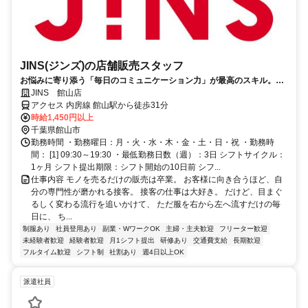
JINS(ジンズ)の店舗販売スタッフ
お悩みに寄り添う「毎日のコミュニケーション力」が最高のスキル。未
経験から、JINSの頼れるプロへ！
JINS 館山店
アクセス 内房線 館山駅から徒歩31分
時給1,450円以上
千葉県館山市
勤務時間 ・勤務曜日：月・火・水・木・金・土・日・祝 ・勤務時
間： [1] 09:30～19:30 ・最低勤務日数（週）：3日 シフトサイクル：
1ヶ月 シフト提出期限：シフト開始の10日前 シフ...
仕事内容 モノを売るだけの販売は卒業。 お客様に向き合うほど、自
分の専門性が磨かれる接客。 接客の仕事は大好き。 だけど、目まぐ
るしく変わる流行を追いかけて、 ただ服を右から左へ流すだけの毎
日に、 ち...
制服あり
社員登用あり
副業・WワークOK
主婦・主夫歓迎
フリーター歓迎
未経験者歓迎
経験者歓迎
月1シフト提出
研修あり
交通費支給
長期歓迎
フルタイム歓迎
シフト制
社割あり
週4日以上OK
派遣社員