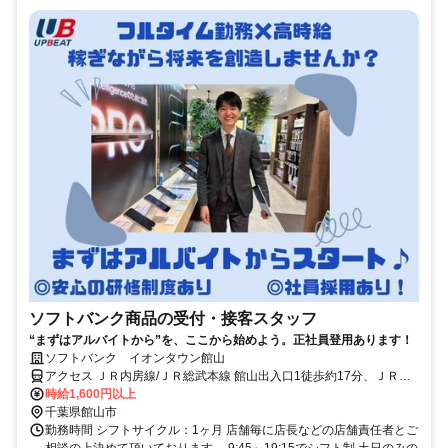
ソフトバンク商品の受付・接客スタッフ
“まずはアルバイトから”を、ここから始めよう。正社員登用あります！
ソフトバンク イオンタウン館山
アクセス ＪＲ内房線/ＪＲ総武本線 館山出入口1徒歩約17分、ＪＲ内
房線/ＪＲ総武本線 那古船形徒歩約36分、ＪＲ内房線 九重徒歩約63分
時給1,600円以上
千葉県館山市
勤務時間 シフトサイクル：1ヶ月 店舗毎に店長などの店舗責任者とご