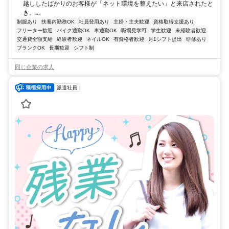
越ししたばかりのお客様が「ネット環境を整えたい」と来店されたと
き。...
制服あり
扶養内勤務OK
社員登用あり
主婦・主夫歓迎
資格取得支援あり
フリーター歓迎
バイク通勤OK
車通勤OK
職場見学可
学生歓迎
未経験者歓迎
交通費全額支給
経験者歓迎
ネイルOK
有資格者歓迎
月1シフト提出
研修あり
ブランクOK
長期歓迎
シフト制
同じ企業の求人
派遣社員