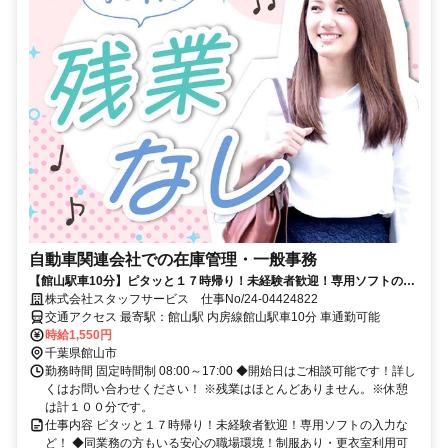
自動車関連会社での在庫管理・一般事務
【館山駅車10分】ピタッと１７時帰り！未経験者歓迎！専用ソフトの入
力など！ 直接雇用実績あり！
株式会社スタッフサービス 仕事No/24-04424822
交通アクセス 最寄駅：館山駅 内房線館山駅車10分 車通勤可能
時給1,550円
千葉県館山市
勤務時間 固定時間制 08:00～17:00 ◆開始日はご相談可能です！詳し
くはお問い合わせください！ ※残業はほとんどありません。※休憩
は計１００分です。
仕事内容 ピタッと１７時帰り！未経験者歓迎！専用ソフトの入力な
ど！ ◆同業務の方もいる安心の職場環境！制服あり・更衣室利用可