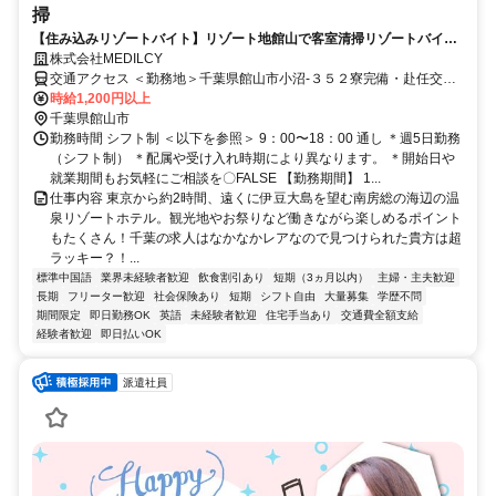
掃
【住み込みリゾートバイト】リゾート地館山で客室清掃リゾートバイ
ト！黙々と作業するのが好きな方必見！ 勤務期間：1か月程度
株式会社MEDILCY
交通アクセス ＜勤務地＞千葉県館山市小沼-３５２寮完備・赴任交通
費支給！◆寮完備◆日払い最大90％対応◆最短"当日"にお仕事ご紹介
時給1,200円以上
千葉県館山市
勤務時間 シフト制 ＜以下を参照＞ 9：00〜18：00 通し ＊週5日勤務
（シフト制） ＊配属や受け入れ時期により異なります。 ＊開始日や
就業期間もお気軽にご相談を〇FALSE 【勤務期間】 1...
仕事内容 東京から約2時間、遠くに伊豆大島を望む南房総の海辺の温
泉リゾートホテル。観光地やお祭りなど働きながら楽しめるポイント
もたくさん！千葉の求人はなかなかレアなので見つけられた貴方は超
ラッキー？！...
標準中国語
業界未経験者歓迎
飲食割引あり
短期（3ヵ月以内）
主婦・主夫歓迎
長期
フリーター歓迎
社会保険あり
短期
シフト自由
大量募集
学歴不問
期間限定
即日勤務OK
英語
未経験者歓迎
住宅手当あり
交通費全額支給
経験者歓迎
即日払いOK
派遣社員