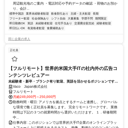
周辺観光地のご案内 ・電話対応や予約データの確認 ・荷物のお預か
り、会計...
標準中国語
業界未経験者歓迎
飲食割引あり
主婦・主夫歓迎
長期
フリーター歓迎
社会保険あり
シフト自由
大量募集
学歴不問
期間限定
即日勤務OK
英語
未経験者歓迎
住宅手当あり
交通費全額支給
経験者歓迎
即日払いOK
有資格者歓迎
食費補助あり
同じ企業の求人
正社員
【フルリモート】世界的米国大手ITの社内外の広告コ
ンテンツレビュアー
未経験者・新卒・ブランク有り歓迎、英語を活かせるポジションです。
完全リモート
Vaco Japan株式会社
フルリモート
月給249,000円～250,000円
勤務時間・曜日: アメリカを拠点とするチームと連携し、グローバル
な環境で働く正社員を募集します。 完全リモートワークです。 業務
時間は下記の３つの就業時間から選択いただけます。 １．研修期間
中...
仕事内容: このポジションでは世界的大手IT企業のオンラインプラッ
トフォーム上に投稿されるテキスト、画像、動画などのコンテンツを