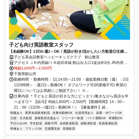
子ども向け英語教室スタッフ
【未経験OK】1日5h 週2～OK！英語が好き/活かしたい方歓迎◎主婦
(夫)/学生も活躍中！
子ども英会話教室ペッピーキッズクラブ 館山教室
アクセス ＪＲ内房線/ＪＲ総武本線 館山出入口1徒歩約3分 JR内房線
「館山駅」より徒歩4分 ／近隣教室への勤務も応相談 ※屋内禁煙
時給1,600円～2,500円
千葉県館山市
勤務時間 ・勤務時間： [1] 14:00～21:00 ・最低勤務日数（週）：2日
1日5時間～・週2日～勤務OK！ ダブルワーク可(同業種不可) 希望の
曜日についてはお気軽にご相談下さい！ ※...
仕事内容 ＊子どもと英語が好きな方にピッタリ♪働きながら英語を学
べます◎＊ 【給与】時給1,600円～2,500円 【勤務時間】14：00～
21：00（1日5h～/週2日～勤務OK！） 【募集要件】経...
制服あり
業界未経験者歓迎
扶養内勤務OK
社員登用あり
副業・WワークOK
主婦・主夫歓迎
資格取得支援あり
フリーター歓迎
バイク通勤OK
車通勤OK
平日のみOK
学生歓迎
経験不問
未経験者歓迎
経験者歓迎
有資格者歓迎
研修あり
ブランクOK
交通費支給
長期歓迎