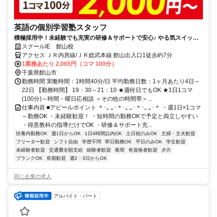
英語の個別学習塾スタッフ
積極採用中！未経験でも充実の研修＆サポートで安心♪ やる気スイッチ
で小中高生との1対1または1対2の個別指導！
スクールIE 館山校
アクセス ＪＲ内房線/ＪＲ総武本線 館山出入口1徒歩約7分
1業務あたり 2,065円（コマ 100分）
千葉県館山市
勤務時間 実働時間：1時間40分/日 平均勤務日数：1ヶ月あたり4日～
22日 【勤務時間】 19：30～21：10 ★週何日でもOK ★1日1コマ
(100分)～時間・曜日応相談 ＜その他の時間帯＞...
仕事内容 ■アピールポイント ＊･｡.｡･＊･｡.｡･＊･｡.｡･＊ ・週1日×1コマ
～勤務OK ・未経験歓迎！ ・短時間の勤務OKで予定と両立しやすい
・得意教科の指導だけでOK ・研修＆サポート充...
扶養内勤務OK
週1日からOK
1日4時間以内OK
土日祝のみOK
主婦・主夫歓迎
フリーター歓迎
シフト自由
学歴不問
即日勤務OK
平日のみOK
学生歓迎
未経験者歓迎
交通費全額支給
経験者歓迎
夜間
有資格者歓迎
夕方
ブランクOK
長期歓迎
週2・3日からOK
同じ企業の求人
アルバイト・パート