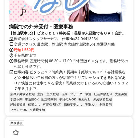
病院での外来受付・医療事務
【館山駅車5分】ピタッと１７時終業！長期＠未経験でもＯＫ！会計業
務など☆
株式会社スタッフサービス 仕事No/24-04413234
交通アクセス 最寄駅：館山駅 内房線館山駅車5分 車通勤可能
時給1,550円
千葉県館山市
勤務時間 固定時間制 08:30～17:00 ※休憩は６０分です。勤務時間の
相談も可能です。
仕事内容 ピタッと１７時終業！長期＠未経験でもＯＫ！会計業務な
ど☆ ◆幅広い年齢層の方々が活躍中！リフレッシュできる休憩室あ
り☆快適にお仕事できる環境！同業務の方もいるので心強い！２０２
７年８月まで...
業界未経験者歓迎
主婦・主夫歓迎
長期
フリーター歓迎
社会保険あり
大量募集
学歴不問
車通勤OK
固定時間制
平日のみOK
転勤なし
未経験者歓迎
経験者歓迎
残業なし
有資格者歓迎
職種変更なし
研修あり
制服貸与
ブランクOK
交通費支給
業務委託