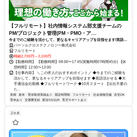
【フルリモート】社内情報システム部支援チームの
PM/プロジェクト管理(PM・PMO・ア
今までのご経験を活かして、更なるキャリアアップを目指せます/英語活
シ)_N260774362
かせる/大手通信会社勤務/フルリモートワーク/10月スタート
パーソルクロステクノロジー株式会社
フルリモート
時給2,700円～3,100円
【勤務時間】 【勤務時間】09:00〜17:45(実働時間07時間45分) 【休
憩時間】12:00〜13:00
【仕事内容】 ＼この求人のおすすめポイント／ ◆今までのご経験を
活かして、更なるキャリアアップを目指せます ◆英語活かせる ◆大
手通信会社勤務 ◆フルリモートワーク ◆10月スタート 【出社不要の
た...
長期
産休・育休取得実績あり
固定時間制
フルリモート
社会保険完備
在宅OK
育休あり
交通費支給
駅近5分以内
育児サポートあり
正社員