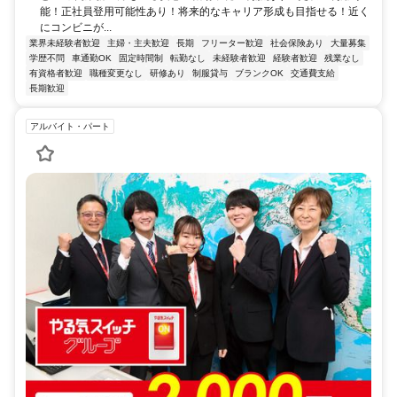
能！正社員登用可能性あり！将来的なキャリア形成も目指せる！近く
にコンビニが...
業界未経験者歓迎
主婦・主夫歓迎
長期
フリーター歓迎
社会保険あり
大量募集
学歴不問
車通勤OK
固定時間制
転勤なし
未経験者歓迎
経験者歓迎
残業なし
有資格者歓迎
職種変更なし
研修あり
制服貸与
ブランクOK
交通費支給
長期歓迎
アルバイト・パート