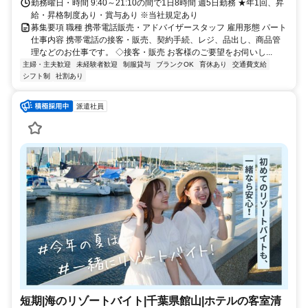
勤務曜日・時間 9:40～21:10の間で1日8時間 週5日勤務 ★年1回、昇
給・昇格制度あり・賞与あり ※当社規定あり
募集要項 職種 携帯電話販売・アドバイザースタッフ 雇用形態 パート
仕事内容 携帯電話の接客・販売、契約手続、レジ、品出し、商品管
理などのお仕事です。 ◇接客・販売 お客様のご要望をお伺いし...
主婦・主夫歓迎
未経験者歓迎
制服貸与
ブランクOK
育休あり
交通費支給
シフト制
社割あり
派遣社員
短期|海のリゾートバイト|千葉県館山|ホテルの客室清