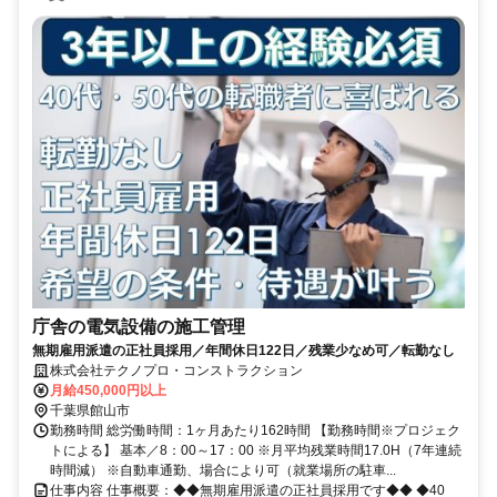
庁舎の電気設備の施工管理
無期雇用派遣の正社員採用／年間休日122日／残業少なめ可／転勤なし
株式会社テクノプロ・コンストラクション
月給450,000円以上
千葉県館山市
勤務時間 総労働時間：1ヶ月あたり162時間 【勤務時間※プロジェク
トによる】 基本／8：00～17：00 ※月平均残業時間17.0H（7年連続
時間減） ※自動車通勤、場合により可（就業場所の駐車...
仕事内容 仕事概要：◆◆無期雇用派遣の正社員採用です◆◆ ◆40