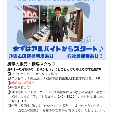
携帯の販売・接客スタッフ
週4日～のお客様の「ありがとう」にとことん寄り添える◎未経験OK
ソフトバンク イオンタウン館山
アクセス ＪＲ内房線/ＪＲ総武本線 館山出入口1徒歩約17分、ＪＲ内
房線/ＪＲ総武本線 那古船形徒歩約36分、ＪＲ内房線 九重徒歩約63分
時給1,600円以上
千葉県館山市
勤務時間 シフトサイクル：1ヶ月 店舗毎に店長などの店舗責任者とご
相談の上決めて頂いております。 9:45～19:15でシフト制 土日のみの
週2日～OK！
仕事内容 週4～働くやりがいたくさん業務！ 「ありがとう」が嬉し
い。 あなたの提案が、お客様の“これから”を支える。 たとえば、引っ