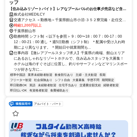
ッフ
【住み込みリゾートバイト】レアなプールバルのお仕事彡売店など含む
業務！個室寮あり！ 勤務期間：2か月程度
株式会社MEDILCY
交通アクセス ＜勤務地＞千葉県館山市小沼-３５２寮完備・赴任交通
費支給！◆寮完備◆日払い最大90％対応◆最短"当日"にお仕事ご紹介
時給1,200円以上
千葉県館山市
勤務時間 シフト制 ＜以下を参照＞ 9：00〜18：00 7：00-17：00
12：00-21：00 通し ＊週5日勤務（シフト制） ＊配属や受け入れ時
期により異なります。 ＊開始日や就業期間も...
仕事内容 【激レアプールスタッフ求人】千葉県の南端、館山エリア
にあるおしゃれなリゾートホテルで、住み込みスタッフを大募集！
ホテルは海のすぐそばに位置し、釣りやサーフィンなどマリンスポー
ツが好きな方に...
標準中国語
業界未経験者歓迎
飲食割引あり
主婦・主夫歓迎
長期
フリーター歓迎
社会保険あり
シフト自由
大量募集
学歴不問
期間限定
即日勤務OK
英語
未経験者歓迎
住宅手当あり
交通費全額支給
経験者歓迎
即日払いOK
有資格者歓迎
食費補助あり
アルバイト・パート