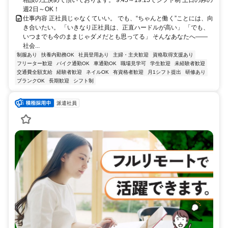
相談の上決めて頂いております。 9:45～19:15でシフト制 土日のみの
週2日～OK！
仕事内容 正社員じゃなくていい。 でも、“ちゃんと働く”ことには、向
き合いたい。 「いきなり正社員は、正直ハードルが高い」 「でも、
いつまでも今のままじゃダメだとも思ってる」 そんなあなたへ――
社会...
制服あり
扶養内勤務OK
社員登用あり
主婦・主夫歓迎
資格取得支援あり
フリーター歓迎
バイク通勤OK
車通勤OK
職場見学可
学生歓迎
未経験者歓迎
交通費全額支給
経験者歓迎
ネイルOK
有資格者歓迎
月1シフト提出
研修あり
ブランクOK
長期歓迎
シフト制
派遣社員