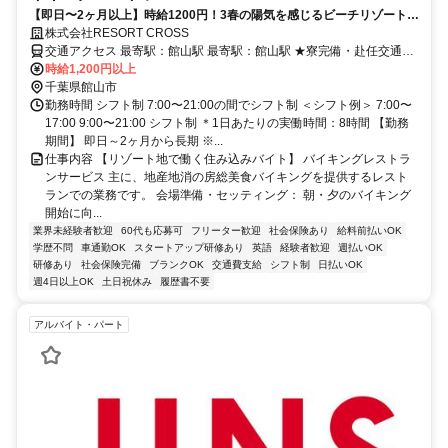
【即日〜2ヶ月以上】時給1200円！3春の陽気を感じるビーチリゾート勤
務✨未経験歓迎のバイキングレストラン。個室寮完備×目の前は絶景ビー
株式会社RESORT CROSS
チ！
交通アクセス 最寄駅：館山駅 最寄駅：館山駅 ★寮完備・赴任交通費
支給！ 東京～館山駅 →JR館山駅よりバスで20分 ※ご自宅からの通勤
時給1,200円以上
も相談OK！住み込みを希望されない場合もお気軽にご相談くださ
千葉県館山市
い。
勤務時間 シフト制 7:00〜21:00の間でシフト制 ＜シフト例＞ 7:00〜
17:00 9:00〜21:00 シフト制 ＊1日あたりの実働時間：8時間 【勤務
期間】 即日～2ヶ月から長期 ※...
仕事内容 【リゾート地で働く住み込みバイト】 バイキングレストラ
ンサービス 主に、地産地消の房総美食バイキングを提供するレスト
ランでの業務です。 会場準備・セッティング： 朝・夕のバイキング
開始に向...
業界未経験者歓迎
60代も応募可
フリーター歓迎
社会保険あり
給料前払いOK
学歴不問
車通勤OK
スタートアップ研修あり
英語
経験者歓迎
週払いOK
研修あり
社会保険完備
ブランクOK
交通費支給
シフト制
日払いOK
週4日以上OK
土日祝休み
履歴書不要
アルバイト・パート