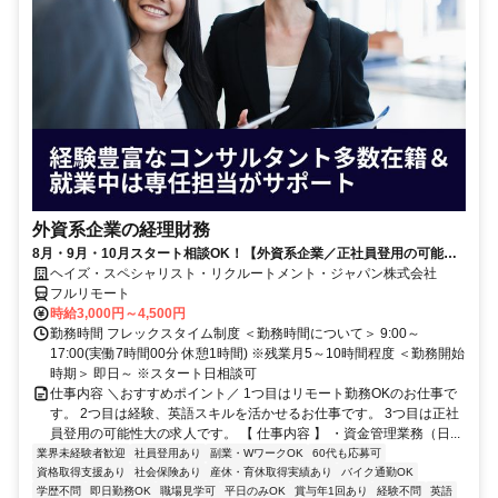
外資系企業の経理財務
8月・9月・10月スタート相談OK！【外資系企業／正社員登用の可能性
大／700万～800万／リモート勤務OK】経理財務
ヘイズ・スペシャリスト・リクルートメント・ジャパン株式会社
フルリモート
時給3,000円～4,500円
勤務時間 フレックスタイム制度 ＜勤務時間について＞ 9:00～
17:00(実働7時間00分 休憩1時間) ※残業月5～10時間程度 ＜勤務開始
時期＞ 即日～ ※スタート日相談可
仕事内容 ＼おすすめポイント／ 1つ目はリモート勤務OKのお仕事で
す。 2つ目は経験、英語スキルを活かせるお仕事です。 3つ目は正社
員登用の可能性大の求人です。 【 仕事内容 】 ・資金管理業務（日...
業界未経験者歓迎
社員登用あり
副業・WワークOK
60代も応募可
資格取得支援あり
社会保険あり
産休・育休取得実績あり
バイク通勤OK
学歴不問
即日勤務OK
職場見学可
平日のみOK
賞与年1回あり
経験不問
英語