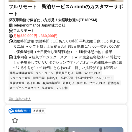
フルリモート 民泊サービスAirbnbのカスタマーサポ
ート
深夜帯勤務で稼ぎたい方必見！未経験歓迎✨(TP18PSM)
Teleperformance Japan株式会社
フルリモート
月給330,000円～360,000円
勤務時間詳細 実働時間：1日あたり8時間 平均勤務日数：1ヶ月あた
り21日 ▼シフト制：土日祝日含む週5日勤務 17：00～翌9：00の間
で実働8時間（土日祝含む週5日勤務） ・1時間休憩の他に前半...
仕事内容 ★新規プロジェクトスタート★ ✅ 完全在宅勤務♪ ✅ 弊社で
しか募集をしていないポジションです♪ ✅ これからの組織を一緒に形
づくるやりがい ✅ 前例にとらわれず、新しい挑戦ができる環境 ✅...
業界未経験者歓迎
ランチタイム
社員登用あり
副業・WワークOK
フリーター歓迎
学歴不問
転勤なし
経験不問
未経験者歓迎
フルリモート
経験者歓迎
ネイルOK
有資格者歓迎
研修あり
在宅OK
ブランクOK
育休あり
オープニングスタッフ
長期歓迎
シフト制
同じ企業の求人
派遣社員