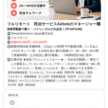
フルリモート 民泊サービスAirbnbのマネージャー職
深夜帯勤務で稼ぐ・バイリンガルの方必見！(TP18PSOM)
Teleperformance Japan株式会社
フルリモート
月給550,000円～610,000円
勤務時間詳細 実働時間：1日あたり8時間 平均勤務日数：1ヶ月あた
り21日 ▼シフト制：土日祝日含む週5日勤務 17：00～翌9：00の間
で実働8時間（土日祝含む週5日勤務） ・1時間休憩の他に前半...
仕事内容 ★新規プロジェクトスタート★ ✅ 完全在宅勤務♪ ✅ 弊社で
しか募集をしていないポジションです♪ ✅ これからの組織を一緒に形
づくるやりがい ✅ 前例にとらわれず、新しい挑戦ができる環境 ✅...
業界未経験者歓迎
ランチタイム
フリーター歓迎
学歴不問
転勤なし
英語
フルリモート
経験者歓迎
ネイルOK
有資格者歓迎
在宅OK
ブランクOK
育休あり
オープニングスタッフ
長期歓迎
シフト制
ピアスOK
服装自由
ひげOK
髪型・髪色自由
契約社員