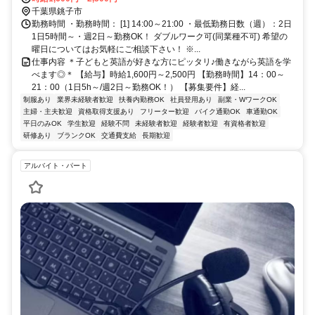
教室への勤務も応相談 ※屋内禁煙
千葉県銚子市
勤務時間 ・勤務時間： [1] 14:00～21:00 ・最低勤務日数（週）：2日
1日5時間～・週2日～勤務OK！ ダブルワーク可(同業種不可) 希望の
曜日についてはお気軽にご相談下さい！ ※...
仕事内容 ＊子どもと英語が好きな方にピッタリ♪働きながら英語を学
べます◎＊ 【給与】時給1,600円～2,500円 【勤務時間】14：00～
21：00（1日5h～/週2日～勤務OK！） 【募集要件】経...
制服あり
業界未経験者歓迎
扶養内勤務OK
社員登用あり
副業・WワークOK
主婦・主夫歓迎
資格取得支援あり
フリーター歓迎
バイク通勤OK
車通勤OK
平日のみOK
学生歓迎
経験不問
未経験者歓迎
経験者歓迎
有資格者歓迎
研修あり
ブランクOK
交通費支給
長期歓迎
アルバイト・パート