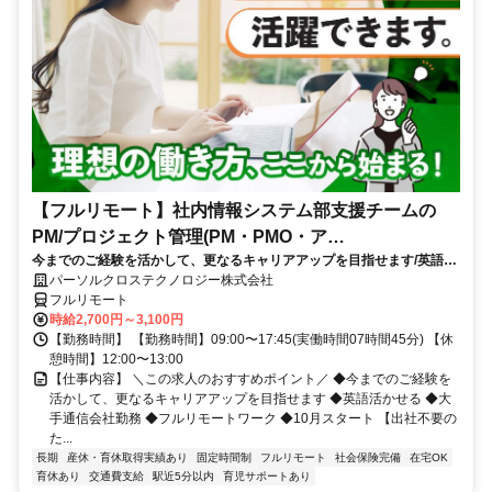
【フルリモート】社内情報システム部支援チームの
PM/プロジェクト管理(PM・PMO・ア
今までのご経験を活かして、更なるキャリアアップを目指せます/英語活
シ)_N260774362
かせる/大手通信会社勤務/フルリモートワーク/10月スタート
パーソルクロステクノロジー株式会社
フルリモート
時給2,700円～3,100円
【勤務時間】 【勤務時間】09:00〜17:45(実働時間07時間45分) 【休
憩時間】12:00〜13:00
【仕事内容】 ＼この求人のおすすめポイント／ ◆今までのご経験を
活かして、更なるキャリアアップを目指せます ◆英語活かせる ◆大
手通信会社勤務 ◆フルリモートワーク ◆10月スタート 【出社不要の
た...
長期
産休・育休取得実績あり
固定時間制
フルリモート
社会保険完備
在宅OK
育休あり
交通費支給
駅近5分以内
育児サポートあり