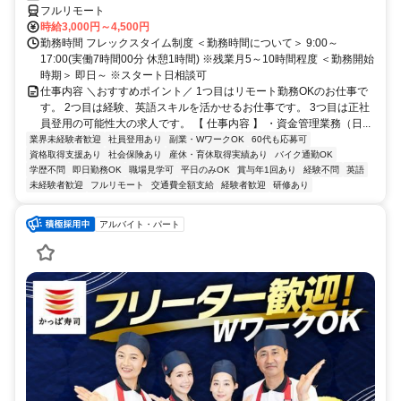
フルリモート
時給3,000円～4,500円
勤務時間 フレックスタイム制度 ＜勤務時間について＞ 9:00～
17:00(実働7時間00分 休憩1時間) ※残業月5～10時間程度 ＜勤務開始
時期＞ 即日～ ※スタート日相談可
仕事内容 ＼おすすめポイント／ 1つ目はリモート勤務OKのお仕事で
す。 2つ目は経験、英語スキルを活かせるお仕事です。 3つ目は正社
員登用の可能性大の求人です。 【 仕事内容 】 ・資金管理業務（日...
業界未経験者歓迎
社員登用あり
副業・WワークOK
60代も応募可
資格取得支援あり
社会保険あり
産休・育休取得実績あり
バイク通勤OK
学歴不問
即日勤務OK
職場見学可
平日のみOK
賞与年1回あり
経験不問
英語
未経験者歓迎
フルリモート
交通費全額支給
経験者歓迎
研修あり
アルバイト・パート