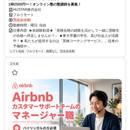
1枠2500円〜！オンライン塾の塾講師を募集！
HUSTAR株式会社
フルリモート
完全歩合制
勤務時間・曜日: 自由
仕事内容: ★未経験歓迎★「英検合格の経験を活かして一緒に受験生
の合格へ伴走しませんか？」 ★東大早慶の学生、及び社会人が活躍
中！★ 私たちが提供するのは「英検コーチングサービス」。従来の
予備校や...
シフト自由
フルリモート
残業なし
完全歩合制
正社員