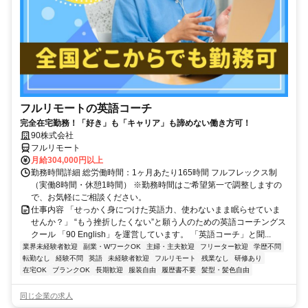
フルリモートの英語コーチ
完全在宅勤務！「好き」も「キャリア」も諦めない働き方可！
90株式会社
フルリモート
月給304,000円以上
勤務時間詳細 総労働時間：1ヶ月あたり165時間 フルフレックス制
（実働8時間・休憩1時間） ※勤務時間はご希望第一で調整しますの
で、お気軽にご相談ください。
仕事内容 「せっかく身につけた英語力、使わないまま眠らせていま
せんか？」 “もう挫折したくない”と願う人のための英語コーチングス
クール 「90 English」を運営しています。 「英語コーチ」と聞...
業界未経験者歓迎
副業・WワークOK
主婦・主夫歓迎
フリーター歓迎
学歴不問
転勤なし
経験不問
英語
未経験者歓迎
フルリモート
残業なし
研修あり
在宅OK
ブランクOK
長期歓迎
服装自由
履歴書不要
髪型・髪色自由
同じ企業の求人