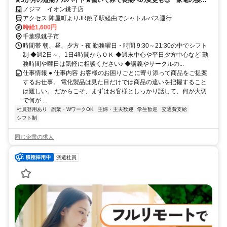
のお仕事です！
ノジマ イオン銚子店
アクセス 陣屋町よりJR銚子駅経由でシャトルバス運行
時給1,600円
千葉県銚子市
時間帯 朝、昼、夕方・夜 勤務曜日・時間 9:30～21:30の中でシフト
制 ◆週2日～、1日4時間からＯＫ ◆週末中心や平日夕方中心など 勤
務時間や曜日は気軽に相談ください♪ ◆講義やサークルの...
仕事情報 ● 仕事内容 お客様のお困りごとに寄り添って商品をご提案
するお仕事。 電化製品は見た目だけでは商品の違いを把握すること
は難しい。 だからこそ、まずはお客様としっかり話して、何が大切
で何が ...
社員登用あり
副業・WワークOK
主婦・主夫歓迎
学生歓迎
交通費支給
シフト制
同じ企業の求人
派遣社員