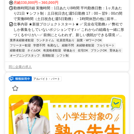
月給330,000円～360,000円
勤務時間詳細 実働時間：1日あたり8時間 平均勤務日数：1ヶ月あた
り21日 ▼シフト制：土日祝日含む週5日勤務 17：00～翌9：00の間
で実働8時間（土日祝含む週5日勤務） ・1時間休憩の他に前半...
仕事内容 ★新規プロジェクトスタート★ ✅ 完全在宅勤務♪ ✅ 弊社で
しか募集をしていないポジションです♪ ✅ これからの組織を一緒に形
づくるやりがい ✅ 前例にとらわれず、新しい挑戦ができる環境 ✅...
業界未経験者歓迎
ランチタイム
社員登用あり
副業・WワークOK
フリーター歓迎
学歴不問
転勤なし
経験不問
未経験者歓迎
フルリモート
経験者歓迎
ネイルOK
有資格者歓迎
研修あり
在宅OK
ブランクOK
育休あり
オープニングスタッフ
長期歓迎
シフト制
同じ企業の求人
アルバイト・パート