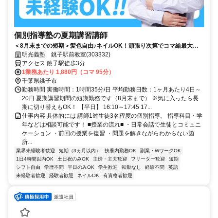
個別指導塾の夏期講習講師
＜8月末までの短期＞髪色自由♪ネイルOK！頑張り次第でコマ給最大
3000円！得意科目で先生デビュー！未経験が活躍中の塾講師◎週１回～
明光義塾 銚子駅前教室(303332)
OK（シフト自由）
アクセス 銚子駅徒歩3分
1業務あたり 1,880円（コマ 95分）
千葉県銚子市
勤務時間 実働時間：1時間35分/日 平均勤務日数：1ヶ月あたり4日～
20日 夏期講習期間の短期勤務です（8月末まで） ※気に入ったら長
期に切り替えもOK！ 【平日】 16:10～17:45 17...
仕事内容 具体的には 講師1対生徒3名程度の個別指導。 指導科目・学
年などは相談可能です！ ■授業の流れ■ ・日常会話で生徒とコミュニ
ケーション ・前回の授業を復習 ・問題を解きながらわからない箇
所...
業界未経験者歓迎
短期（3ヵ月以内）
扶養内勤務OK
副業・WワークOK
1日4時間以内OK
土日祝のみOK
主婦・主夫歓迎
フリーター歓迎
短期
シフト自由
学歴不問
平日のみOK
学生歓迎
転勤なし
経験不問
英語
未経験者歓迎
経験者歓迎
ネイルOK
有資格者歓迎
派遣社員