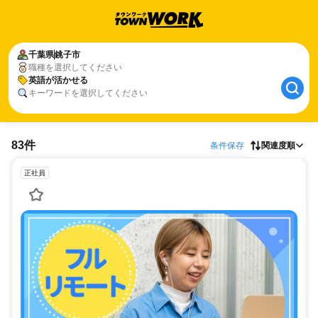
千葉県
銚子市
職種を選択してください
英語が活かせる
キーワードを選択してください
83件
条件保存
関連度順
正社員