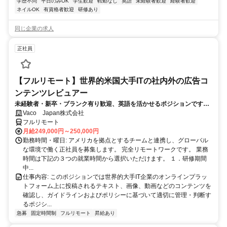
学歴不問
平日のみOK
学生歓迎
転勤なし
英語
未経験者歓迎
経験者歓迎
ネイルOK
有資格者歓迎
研修あり
同じ企業の求人
正社員
【フルリモート】世界的米国大手ITの社内外の広告コ
ンテンツレビュアー
未経験者・新卒・ブランク有り歓迎、英語を活かせるポジションです。
完全リモート
Vaco Japan株式会社
フルリモート
月給249,000円～250,000円
勤務時間・曜日: アメリカを拠点とするチームと連携し、グローバル
な環境で働く正社員を募集します。 完全リモートワークです。 業務
時間は下記の３つの就業時間から選択いただけます。 １．研修期間
中...
仕事内容: このポジションでは世界的大手IT企業のオンラインプラッ
トフォーム上に投稿されるテキスト、画像、動画などのコンテンツを
確認し、ガイドラインおよびポリシーに基づいて適切に管理・判断す
るポジシ...
急募
固定時間制
フルリモート
昇給あり