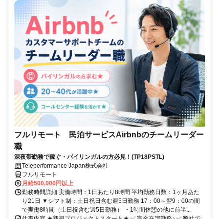
フルリモート 民泊サービスAirbnbのチームリーダー
職
深夜帯勤務で稼ぐ・バイリンガルの方必見！(TP18PSTL)
Teleperformance Japan株式会社
フルリモート
月給500,000円以上
勤務時間詳細 実働時間：1日あたり8時間 平均勤務日数：1ヶ月あた
り21日 ▼シフト制：土日祝日含む週5日勤務 17：00～翌9：00の間
で実働8時間（土日祝含む週5日勤務） ・1時間休憩の他に前半...
仕事内容 ★新規プロジェクトスタート★ ✅ 完全在宅勤務♪ ✅ 弊社で