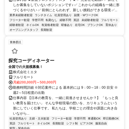
しか募集をしていないポジションです♪ ✅ これからの組織を一緒に形
づくるやりがい ✅ 前例にとらわれず、新しい挑戦ができる環境 ✅...
業界未経験者歓迎
ランチタイム
社員登用あり
副業・WワークOK
フリーター歓迎
学歴不問
転勤なし
経験不問
英語
未経験者歓迎
フルリモート
経験者歓迎
ネイルOK
有資格者歓迎
研修あり
在宅OK
ブランクOK
育休あり
オープニングスタッフ
長期歓迎
業務委託
探究コーディネーター
全国での大規模募集！
株式会社ミエタ
フルリモート
月給200,000円～500,000円
勤務時間詳細 ※対応案件による 基本的には 9：00～18：00 目安 ※
週2～5日程度の出勤
仕事内容 【日本の教育を、一緒に前進させませんか？】 「もっと良
い教育を届けたい」 そんな学校現場の想いを、カリキュラムという
形にしていく仕事です。 私たちは、学校ごとの理念や課題に向き合
いながら...
社員登用あり
主婦・主夫歓迎
フリーター歓迎
学歴不問
車通勤OK
即日勤務OK
英語
フルリモート
ネイルOK
長期歓迎
シフト制
ピアスOK
服装自由
髪型・髪色自由