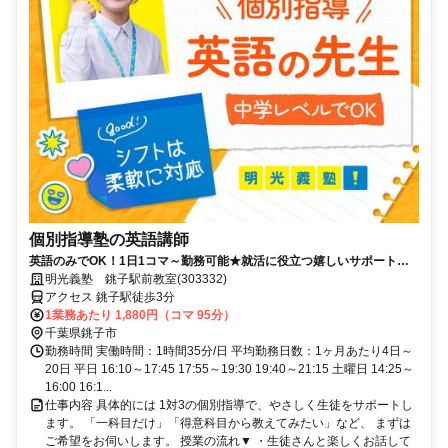
個別指導塾の英語講師
英語のみでOK！1日1コマ～勤務可能★就活に役立つ嬉しいサポートも
◎ミドル・シニアも活躍中
明光義塾 銚子駅前教室(303332)
アクセス 銚子駅徒歩3分
1業務あたり 1,880円（コマ 95分）
千葉県銚子市
勤務時間 実働時間：1時間35分/日 平均勤務日数：1ヶ月あたり4日～
20日 平日 16:10～17:45 17:55～19:30 19:40～21:15 土曜日 14:25～
16:00 16:1...
仕事内容 具体的には 1対3の個別指導で、やさしく生徒をサポートし
ます。 「一科目だけ」「得意科目から教えてみたい」など、 まずは
ご希望をお伺いします。 授業の流れ▼ ・生徒さんと楽しくお話して