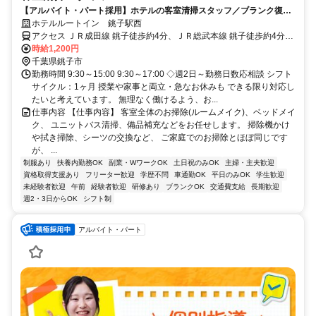
【アルバイト・パート採用】ホテルの客室清掃スタッフ／ブランク復
帰・未経験歓迎！主婦(夫)さん活躍中
ホテルルートイン 銚子駅西
アクセス ＪＲ成田線 銚子徒歩約4分、ＪＲ総武本線 銚子徒歩約4分、
銚子電気鉄道 銚子徒歩約4分
時給1,200円
千葉県銚子市
勤務時間 9:30～15:00 9:30～17:00 ◇週2日～勤務日数応相談 シフト
サイクル：1ヶ月 授業や家事と両立・急なお休みも できる限り対応し
たいと考えています。 無理なく働けるよう、お...
仕事内容 【仕事内容】 客室全体のお掃除(ルームメイク)、ベッドメイ
ク、 ユニットバス清掃、備品補充などをお任せします。 掃除機かけ
や拭き掃除、シーツの交換など、 ご家庭でのお掃除とほぼ同じです
が、 ...
制服あり
扶養内勤務OK
副業・WワークOK
土日祝のみOK
主婦・主夫歓迎
資格取得支援あり
フリーター歓迎
学歴不問
車通勤OK
平日のみOK
学生歓迎
未経験者歓迎
午前
経験者歓迎
研修あり
ブランクOK
交通費支給
長期歓迎
週2・3日からOK
シフト制
アルバイト・パート