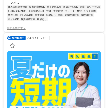
スタ...
業界未経験者歓迎
扶養内勤務OK
社員登用あり
週1日からOK
副業・WワークOK
1日4時間以内OK
土日祝のみOK
主婦・主夫歓迎
フリーター歓迎
シフト自由
学歴不問
平日のみOK
学生歓迎
転勤なし
英語
未経験者歓迎
経験者歓迎
ネイルOK
有資格者歓迎
研修あり
同じ企業の求人
アルバイト・パート