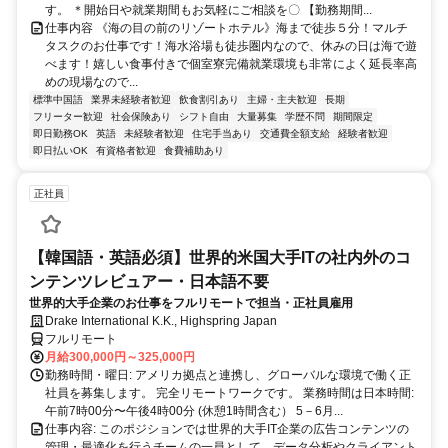
す。 ＊開始日や就業期間もお気軽にご相談を〇 【勤務期間...
仕事内容 《海の目の前のリゾートホテル》海まで徒歩５分！マルチ
タスクのお仕事です！海水浴場も徒歩圏内なので、休みの日は海で遊
べます！嬉しい食事付きで個室寮完備就業環境も非常によく延長率高
めの現場なので...
標準中国語
業界未経験者歓迎
飲食割引あり
主婦・主夫歓迎
長期
フリーター歓迎
社会保険あり
シフト自由
大量募集
学歴不問
期間限定
即日勤務OK
英語
未経験者歓迎
住宅手当あり
交通費全額支給
経験者歓迎
即日払いOK
有資格者歓迎
食費補助あり
正社員
【韓国語・英語必須】世界的米国大手ITの社内外のコ
ンテンツレビュアー・日本語不要
世界的大手企業のお仕事をフルリモートで担当・正社員雇用
Drake International K.K., Highspring Japan
フルリモート
月給300,000円～325,000円
勤務時間・曜日: アメリカ拠点と連携し、グローバルな環境で働く正
社員を募集します。 完全リモートワークです。 業務時間は日本時間:
午前7時00分〜午後4時00分 (休憩1時間含む） 5－6月...
仕事内容: このポジションでは世界的大手IT企業の広告コンテンツの
管理・最適化を行うチームの一員として、データ分析やクライアント