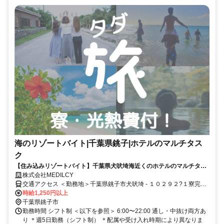
海のリゾートバイト|千葉県銚子|ホテルのマルチタス
ク
【住み込みリゾートバイト】千葉県犬吠埼海近くのホテルのマルチタス
ク業務です！
株式会社MEDILCY
交通アクセス ＜勤務地＞千葉県銚子市犬吠埼 - １０２９２?１寮完
備・赴任交通費支給！◆寮完備◆日払い最大90％対応◆最短"当日"に
時給1,250円以上
お仕事ご紹介
千葉県銚子市
勤務時間 シフト制 ＜以下を参照＞ 6:00〜22:00 通し・中抜け両方あ
り ＊週5日勤務（シフト制） ＊配属や受け入れ時期により異なりま