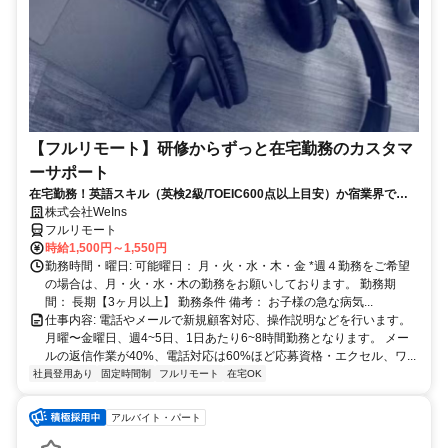
【フルリモート】研修からずっと在宅勤務のカスタマ
ーサポート
在宅勤務！英語スキル（英検2級/TOEIC600点以上目安）か宿業界での
就労経験のいずれか必須★週4〜OK◎
株式会社WeIns
フルリモート
時給1,500円～1,550円
勤務時間・曜日: 可能曜日： 月・火・水・木・金 *週４勤務をご希望
の場合は、月・火・水・木の勤務をお願いしております。 勤務期
間： 長期【3ヶ月以上】 勤務条件 備考： お子様の急な病気...
仕事内容: 電話やメールで新規顧客対応、操作説明などを行います。
月曜〜金曜日、週4~5日、1日あたり6~8時間勤務となります。 メー
ルの返信作業が40%、電話対応は60%ほど応募資格・エクセル、ワ...
社員登用あり
固定時間制
フルリモート
在宅OK
アルバイト・パート