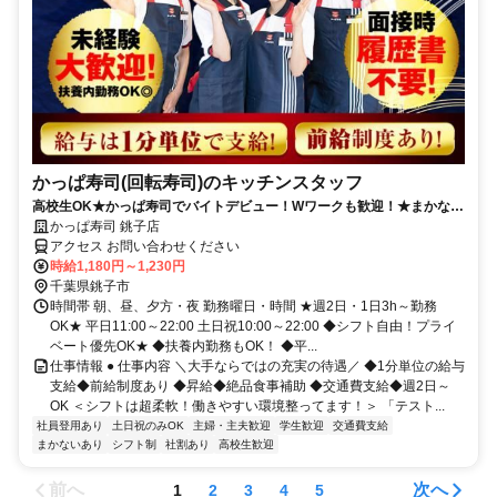
かっぱ寿司(回転寿司)のキッチンスタッフ
高校生OK★かっぱ寿司でバイトデビュー！Wワークも歓迎！★まかない
有★短時間OK★履歴書不要
かっぱ寿司 銚子店
アクセス お問い合わせください
時給1,180円～1,230円
千葉県銚子市
時間帯 朝、昼、夕方・夜 勤務曜日・時間 ★週2日・1日3h～勤務
OK★ 平日11:00～22:00 土日祝10:00～22:00 ◆シフト自由！プライ
ベート優先OK★ ◆扶養内勤務もOK！ ◆平...
仕事情報 ● 仕事内容 ＼大手ならではの充実の待遇／ ◆1分単位の給与
支給◆前給制度あり ◆昇給◆絶品食事補助 ◆交通費支給◆週2日～
OK ＜シフトは超柔軟！働きやすい環境整ってます！＞ 「テスト...
社員登用あり
土日祝のみOK
主婦・主夫歓迎
学生歓迎
交通費支給
まかないあり
シフト制
社割あり
高校生歓迎
前へ
次へ
1
2
3
4
5