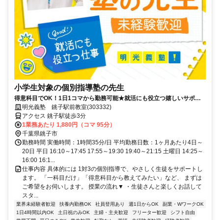
小学生対象の個別指導塾の先生
得意科目でOK！1日1コマから勤務可能★就活にも役立つ嬉しいサポー
トあり！ミドル・シニアも活躍中
明光義塾 銚子駅前教室(303332)
アクセス 銚子駅徒歩3分
1業務あたり 1,880円（コマ 95分）
千葉県銚子市
勤務時間 実働時間：1時間35分/日 平均勤務日数：1ヶ月あたり4日～
20日 平日 16:10～17:45 17:55～19:30 19:40～21:15 土曜日 14:25～
16:00 16:1...
仕事内容 具体的には 1対3の個別指導で、やさしく生徒をサポートし
ます。 「一科目だけ」「得意科目から教えてみたい」など、 まずは
ご希望をお伺いします。 授業の流れ▼ ・生徒さんと楽しくお話して
スタ...
業界未経験者歓迎
扶養内勤務OK
社員登用あり
週1日からOK
副業・WワークOK
1日4時間以内OK
土日祝のみOK
主婦・主夫歓迎
フリーター歓迎
シフト自由