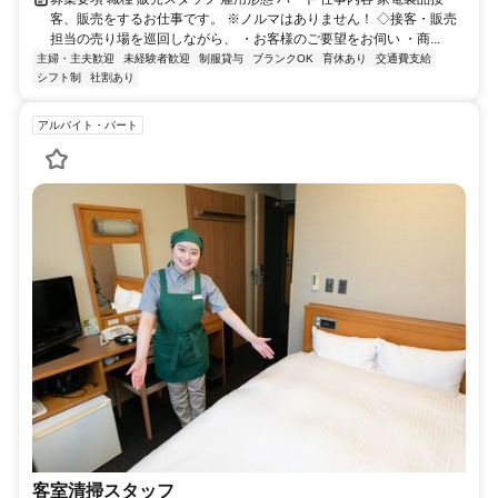
客、販売をするお仕事です。 ※ノルマはありません！ ◇接客・販売
担当の売り場を巡回しながら、 ・お客様のご要望をお伺い ・商...
主婦・主夫歓迎
未経験者歓迎
制服貸与
ブランクOK
育休あり
交通費支給
シフト制
社割あり
アルバイト・パート
客室清掃スタッフ