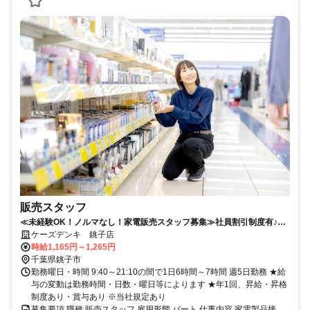
販売スタッフ
≪未経験OK！ノルマなし！家電販売スタッフ募集≫社員割引制度有♪充
実の待遇で働きやすさ抜群◎
ケーズデンキ 銚子店
時給1,165円～1,265円
千葉県銚子市
勤務曜日・時間 9:40～21:10の間で1日6時間～7時間 週5日勤務 ★給
与の変動は勤務時間・日数・曜日等によります ★年1回、昇給・昇格
制度あり・賞与あり ※当社規定あり
募集要項 職種 販売スタッフ 雇用形態 パート 仕事内容 家電製品接