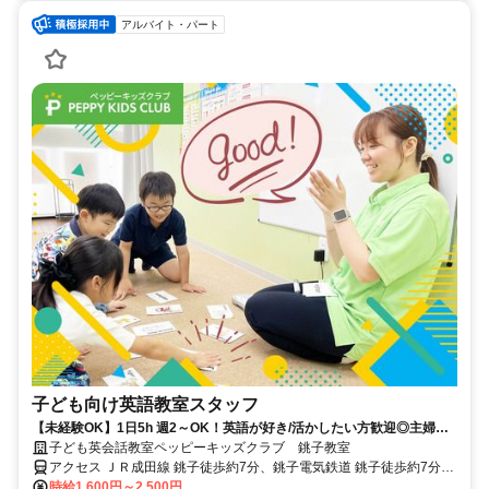
アルバイト・パート
子ども向け英語教室スタッフ
【未経験OK】1日5h 週2～OK！英語が好き/活かしたい方歓迎◎主婦
(夫)/学生も活躍中！
子ども英会話教室ペッピーキッズクラブ 銚子教室
アクセス ＪＲ成田線 銚子徒歩約7分、銚子電気鉄道 銚子徒歩約7分、
ＪＲ総武本線 銚子徒歩約7分 JR成田線「銚子駅」より徒歩7分 ／近隣
時給1,600円～2,500円