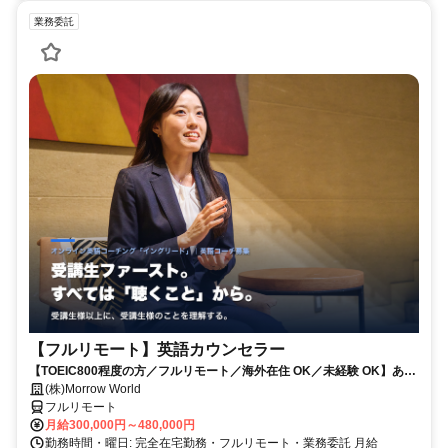
業務委託
【フルリモート】英語カウンセラー
【TOEIC800程度の方／フルリモート／海外在住 OK／未経験 OK】あな
たが英語学習で経験した失敗も成功も。すべてが、受講生の人生を変え
(株)Morrow World
るお仕事です。
フルリモート
月給300,000円～480,000円
勤務時間・曜日: 完全在宅勤務・フルリモート・業務委託 月給