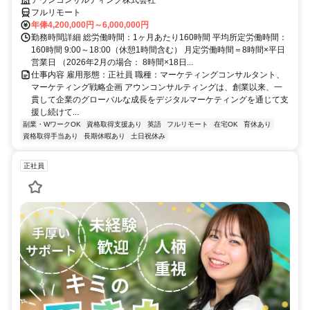
フルリモート
年俸4,200,000円～6,000,000円
勤務時間詳細 総労働時間：1ヶ月あたり160時間 平均所定労働時間：
160時間 9:00～18:00（休憩1時間含む） 月定労働時間＝8時間×平日
営業日 （2026年2月の場合： 8時間×18日...
仕事内容 雇用形態：正社員 職種：マーケティングコンサルタント、
マーケティング戦略企画 アウンコンサルティングは、創業以来、一
貫して企業のグローバルな成長をデジタルマーケティングを通じて支
援し続けて...
副業・WワークOK
資格取得支援あり
英語
フルリモート
在宅OK
育休あり
資格取得手当あり
長期休暇あり
土日祝休み
正社員