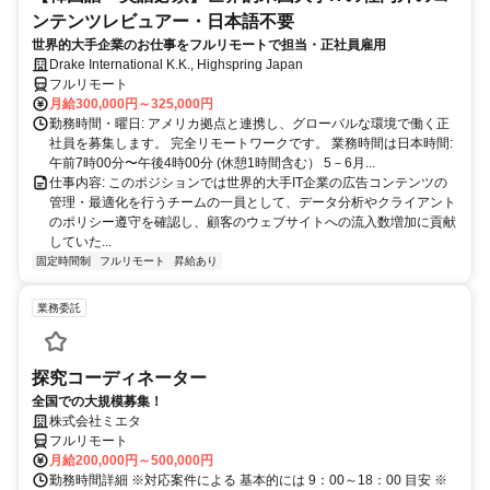
ンテンツレビュアー・日本語不要
世界的大手企業のお仕事をフルリモートで担当・正社員雇用
Drake International K.K., Highspring Japan
フルリモート
月給300,000円～325,000円
勤務時間・曜日: アメリカ拠点と連携し、グローバルな環境で働く正
社員を募集します。 完全リモートワークです。 業務時間は日本時間:
午前7時00分〜午後4時00分 (休憩1時間含む） 5－6月...
仕事内容: このポジションでは世界的大手IT企業の広告コンテンツの
管理・最適化を行うチームの一員として、データ分析やクライアント
のポリシー遵守を確認し、顧客のウェブサイトへの流入数増加に貢献
していた...
固定時間制
フルリモート
昇給あり
業務委託
探究コーディネーター
全国での大規模募集！
株式会社ミエタ
フルリモート
月給200,000円～500,000円
勤務時間詳細 ※対応案件による 基本的には 9：00～18：00 目安 ※