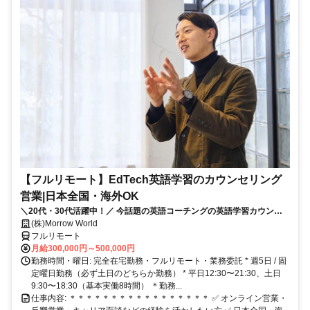
【フルリモート】EdTech英語学習のカウンセリング
営業|日本全国・海外OK
＼20代・30代活躍中！／ 今話題の英語コーチングの英語学習カウンセ
ラー✨ 全国・海外どこからでも応募・勤務可能◎
(株)Morrow World
フルリモート
月給300,000円～500,000円
勤務時間・曜日: 完全在宅勤務・フルリモート・業務委託 * 週5日 / 固
定曜日勤務（必ず土日のどちらか勤務） * 平日12:30〜21:30、土日
9:30〜18:30（基本実働8時間） ＊勤務...
仕事内容: ＊＊＊＊＊＊＊＊＊＊＊＊＊＊＊＊＊ ✅ オンライン営業・