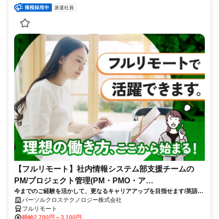
派遣社員
【フルリモート】社内情報システム部支援チームの
PM/プロジェクト管理(PM・PMO・ア
今までのご経験を活かして、更なるキャリアアップを目指せます/英語活
シ)_N260774362
かせる/大手通信会社勤務/フルリモートワーク/10月スタート
パーソルクロステクノロジー株式会社
フルリモート
時給2,700円～3,100円