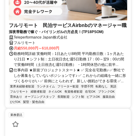
フルリモート 民泊サービスAirbnbのマネージャー職
深夜帯勤務で稼ぐ・バイリンガルの方必見！(TP18PSOM)
Teleperformance Japan株式会社
フルリモート
月給550,000円～610,000円
勤務時間詳細 実働時間：1日あたり8時間 平均勤務日数：1ヶ月あた
り21日 ▼シフト制：土日祝日含む週5日勤務 17：00～翌9：00の間
で実働8時間（土日祝含む週5日勤務） ・1時間休憩の他に前半...
仕事内容 ★新規プロジェクトスタート★ ✅ 完全在宅勤務♪ ✅ 弊社で
しか募集をしていないポジションです♪ ✅ これからの組織を一緒に形
づくるやりがい ✅ 前例にとらわれず、新しい挑戦ができる環境 ✅...
業界未経験者歓迎
ランチタイム
フリーター歓迎
学歴不問
転勤なし
英語
フルリモート
経験者歓迎
ネイルOK
有資格者歓迎
在宅OK
ブランクOK
育休あり
オープニングスタッフ
長期歓迎
シフト制
ピアスOK
服装自由
ひげOK
髪型・髪色自由
業務委託