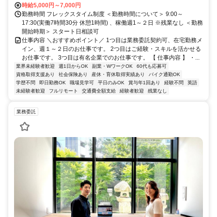
時給5,000円～7,000円
勤務時間 フレックスタイム制度 ＜勤務時間について＞ 9:00～
17:30(実働7時間30分 休憩1時間) 、稼働週1～２日 ※残業なし ＜勤務
開始時期＞ スタート日相談可
仕事内容 ＼おすすめポイント／ 1つ目は業務委託契約可、在宅勤務メ
イン、週１～２日のお仕事です。 2つ目はご経験・スキルを活かせる
お仕事です。 3つ目は有名企業でのお仕事です。 【 仕事内容 】 ・...
業界未経験者歓迎
週1日からOK
副業・WワークOK
60代も応募可
資格取得支援あり
社会保険あり
産休・育休取得実績あり
バイク通勤OK
学歴不問
即日勤務OK
職場見学可
平日のみOK
賞与年1回あり
経験不問
英語
未経験者歓迎
フルリモート
交通費全額支給
経験者歓迎
残業なし
業務委託