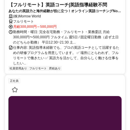
【フルリモート】英語コーチ|英語指導経験不問
あなたの英語力と海外経験が役に立つ！オンライン英語コーチングNo1
のイングリード
(株)Morrow World
フルリモート
月給300,000円～500,000円
勤務時間・曜日: 完全在宅勤務・フルリモート・業務委託 月給
300,000円〜500,000円 フルタイム 週5日 / 固定曜日勤務（必ず土日
のどちらか勤務） 平日12:30~21:30 土...
仕事内容: 英語指導未経験でも、プロの英語コーチとして活躍するた
めの研修プログラムを用意しています。 ✅ 場所にとらわれず、フル
リモートで働きたい ✅ 英語力を活かして、自分らしく働ける仕事を
したい...
社員登用あり
フルリモート
昇給あり
正社員