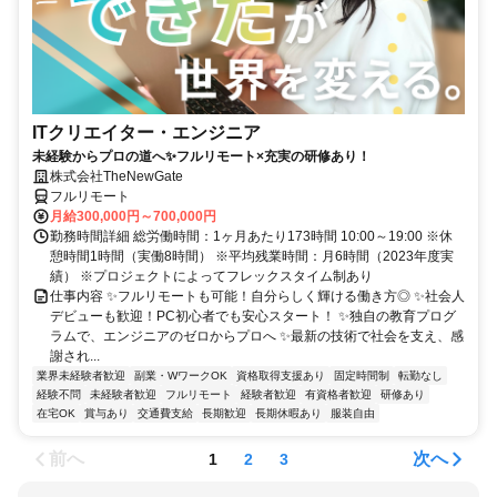
ITクリエイター・エンジニア
未経験からプロの道へ✨フルリモート×充実の研修あり！
株式会社TheNewGate
フルリモート
月給300,000円～700,000円
勤務時間詳細 総労働時間：1ヶ月あたり173時間 10:00～19:00 ※休
憩時間1時間（実働8時間） ※平均残業時間：月6時間（2023年度実
績） ※プロジェクトによってフレックスタイム制あり
仕事内容 ✨フルリモートも可能！自分らしく輝ける働き方◎ ✨社会人
デビューも歓迎！PC初心者でも安心スタート！ ✨独自の教育プログ
ラムで、エンジニアのゼロからプロへ ✨最新の技術で社会を支え、感
謝され...
業界未経験者歓迎
副業・WワークOK
資格取得支援あり
固定時間制
転勤なし
経験不問
未経験者歓迎
フルリモート
経験者歓迎
有資格者歓迎
研修あり
在宅OK
賞与あり
交通費支給
長期歓迎
長期休暇あり
服装自由
前へ
次へ
1
2
3