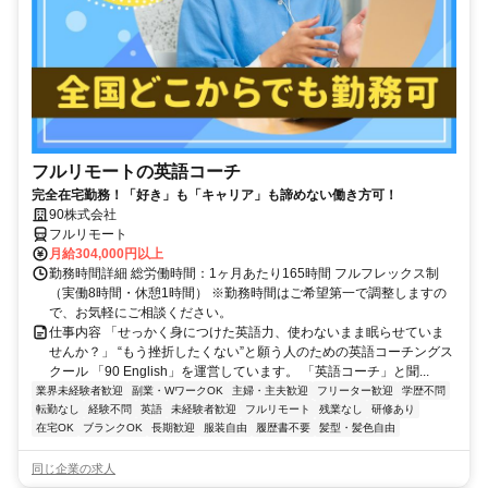
フルリモートの英語コーチ
完全在宅勤務！「好き」も「キャリア」も諦めない働き方可！
90株式会社
フルリモート
月給304,000円以上
勤務時間詳細 総労働時間：1ヶ月あたり165時間 フルフレックス制
（実働8時間・休憩1時間） ※勤務時間はご希望第一で調整しますの
で、お気軽にご相談ください。
仕事内容 「せっかく身につけた英語力、使わないまま眠らせていま
せんか？」 “もう挫折したくない”と願う人のための英語コーチングス
クール 「90 English」を運営しています。 「英語コーチ」と聞...
業界未経験者歓迎
副業・WワークOK
主婦・主夫歓迎
フリーター歓迎
学歴不問
転勤なし
経験不問
英語
未経験者歓迎
フルリモート
残業なし
研修あり
在宅OK
ブランクOK
長期歓迎
服装自由
履歴書不要
髪型・髪色自由
同じ企業の求人