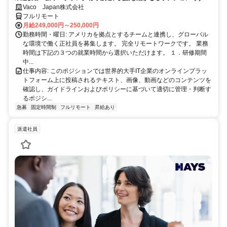
完全リモート
Vaco Japan株式会社
フルリモート
月給249,000円～250,000円
勤務時間・曜日: アメリカを拠点とするチームと連携し、グローバル
な環境で働く正社員を募集します。 完全リモートワークです。 業務
時間は下記の３つの就業時間から選択いただけます。 １．研修期間
中...
仕事内容: このポジションでは世界的大手IT企業のオンラインプラッ
トフォーム上に投稿されるテキスト、画像、動画などのコンテンツを
確認し、ガイドラインおよびポリシーに基づいて適切に管理・判断す
るポジシ...
急募
固定時間制
フルリモート
昇給あり
派遣社員