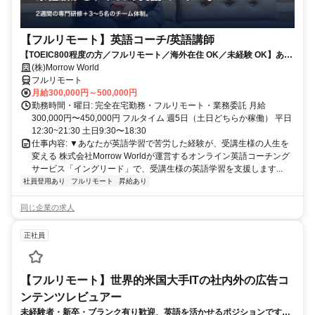
【フルリモート】英語コーチ/英語講師
【TOEIC800程度の方／フルリモート／海外在住 OK／未経験 OK】あな
たが英語学習で経験した失敗も成功も。すべてが、受講生の人生を変え
(株)Morrow World
るお仕事です。
フルリモート
月給300,000円～500,000円
勤務時間・曜日: 完全在宅勤務・フルリモート・業務委託 月給
300,000円〜450,000円 フルタイム 週5日（土日どちらか稼働） 平日
12:30~21:30 土日9:30〜18:30
仕事内容: ▼あなたが英語学習で苦労した経験が、受講生様の人生を
変える 株式会社Morrow Worldが運営するオンライン英語コーチング
サービス「イングリード」で、受講生様の英語学習を支援します...
社員登用あり
フルリモート
昇給あり
同じ企業の求人
正社員
【フルリモート】世界的米国大手ITの社内外の広告コ
ンテンツレビュアー
未経験者・新卒・ブランク有り歓迎、英語を活かせるポジションです。