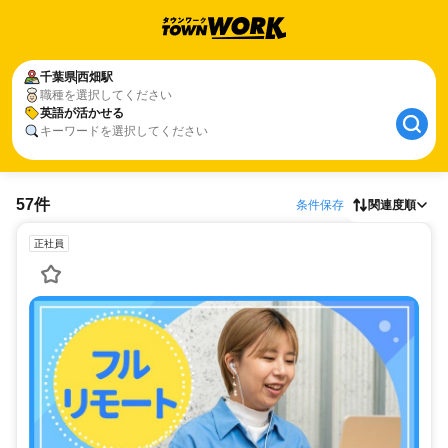
千葉県
西畑駅
職種を選択してください
英語が活かせる
キーワードを選択してください
57件
条件保存
関連度順
正社員