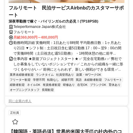
フルリモート 民泊サービスAirbnbのカスタマーサポ
ート
深夜帯勤務で稼ぐ・バイリンガルの方必見！(TP18PSB)
Teleperformance Japan株式会社
フルリモート
月給360,000円～400,000円
勤務時間詳細 実働時間：1日あたり8時間 平均勤務日数：1ヶ月あた
り21日 ▼シフト制：土日祝日含む週5日勤務 17：00～翌9：00の間
で実働8時間（土日祝含む週5日勤務） ・1時間休憩の他に前半...
仕事内容 ★新規プロジェクトスタート★ ✅ 完全在宅勤務♪ ✅ 弊社で
しか募集をしていないポジションです♪ ✅ これからの組織を一緒に形
づくるやりがい ✅ 前例にとらわれず、新しい挑戦ができる環境 ✅...
業界未経験者歓迎
ランチタイム
社員登用あり
副業・WワークOK
フリーター歓迎
学歴不問
転勤なし
経験不問
英語
未経験者歓迎
フルリモート
経験者歓迎
ネイルOK
有資格者歓迎
研修あり
在宅OK
ブランクOK
育休あり
オープニングスタッフ
長期歓迎
同じ企業の求人
正社員
【韓国語・英語必須】世界的米国大手ITの社内外のコ