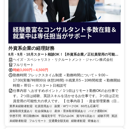
外資系企業の経理財務
8月・9月・10月スタート相談OK！【外資系企業／正社員登用の可能性
大／700万～800万／リモート勤務OK】経理財務
ヘイズ・スペシャリスト・リクルートメント・ジャパン株式会社
フルリモート
時給3,000円～4,500円
勤務時間 フレックスタイム制度 ＜勤務時間について＞ 9:00～
17:00(実働7時間00分 休憩1時間) ※残業月5～10時間程度 ＜勤務開始
時期＞ 即日～ ※スタート日相談可
仕事内容 ＼おすすめポイント／ 1つ目はリモート勤務OKのお仕事で
す。 2つ目は経験、英語スキルを活かせるお仕事です。 3つ目は正社
員登用の可能性大の求人です。 【 仕事内容 】 ・資金管理業務（日...
業界未経験者歓迎
社員登用あり
副業・WワークOK
60代も応募可
資格取得支援あり
社会保険あり
産休・育休取得実績あり
バイク通勤OK
学歴不問
即日勤務OK
職場見学可
平日のみOK
賞与年1回あり
経験不問
英語
未経験者歓迎
フルリモート
交通費全額支給
経験者歓迎
研修あり