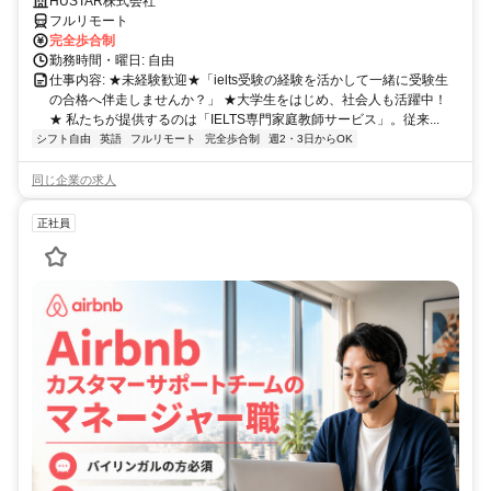
HUSTAR株式会社
フルリモート
完全歩合制
勤務時間・曜日: 自由
仕事内容: ★未経験歓迎★「ielts受験の経験を活かして一緒に受験生
の合格へ伴走しませんか？」 ★大学生をはじめ、社会人も活躍中！
★ 私たちが提供するのは「IELTS専門家庭教師サービス」。従来...
シフト自由
英語
フルリモート
完全歩合制
週2・3日からOK
同じ企業の求人
正社員