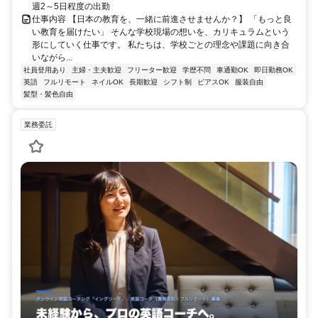
週2～5日程度の出勤
仕事内容 【日本の教育を、一緒に前進させませんか？】 「もっと良
い教育を届けたい」 そんな学校現場の想いを、カリキュラムという
形にしていく仕事です。 私たちは、学校ごとの理念や課題に向き合
いながら...
社員登用あり
主婦・主夫歓迎
フリーター歓迎
学歴不問
車通勤OK
即日勤務OK
英語
フルリモート
ネイルOK
長期歓迎
シフト制
ピアスOK
服装自由
髪型・髪色自由
業務委託