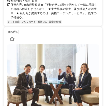
勤務時間・曜日: 自由
仕事内容: ★未経験歓迎★「英検合格の経験を活かして一緒に受験生
の合格へ伴走しませんか？」 ★東大早慶の学生、及び社会人が活躍
中！★ 私たちが提供するのは「英検コーチングサービス」。従来の
予備校や...
シフト自由
フルリモート
残業なし
完全歩合制
業務委託