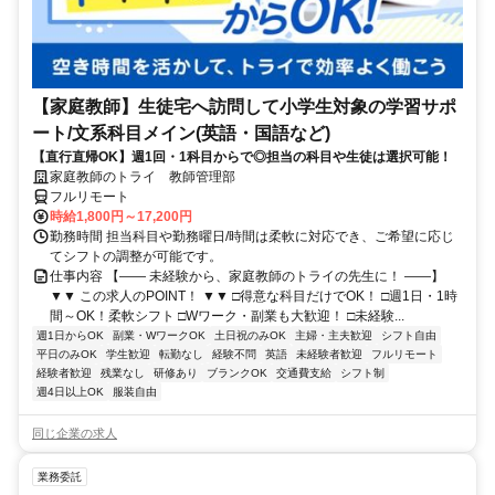
【家庭教師】生徒宅へ訪問して小学生対象の学習サポ
ート/文系科目メイン(英語・国語など)
【直行直帰OK】週1回・1科目からで◎担当の科目や生徒は選択可能！
家庭教師のトライ 教師管理部
フルリモート
時給1,800円～17,200円
勤務時間 担当科目や勤務曜日/時間は柔軟に対応でき、ご希望に応じ
てシフトの調整が可能です。
仕事内容 【―― 未経験から、家庭教師のトライの先生に！ ――】
▼▼ この求人のPOINT！ ▼▼ □得意な科目だけでOK！ □週1日・1時
間～OK！柔軟シフト □Wワーク・副業も大歓迎！ □未経験...
週1日からOK
副業・WワークOK
土日祝のみOK
主婦・主夫歓迎
シフト自由
平日のみOK
学生歓迎
転勤なし
経験不問
英語
未経験者歓迎
フルリモート
経験者歓迎
残業なし
研修あり
ブランクOK
交通費支給
シフト制
週4日以上OK
服装自由
同じ企業の求人
業務委託