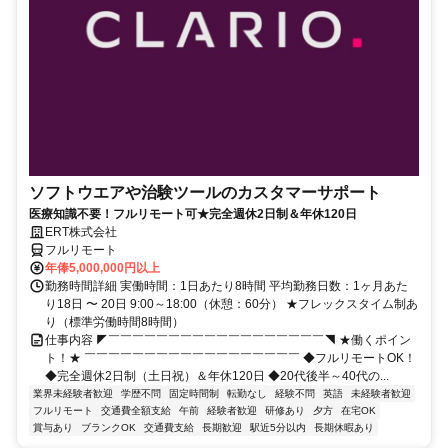
ソフトウエアや治験ツールのカスタマーサポート
医療知識不要！フルリモート可★完全週休2日制＆年休120日
ERT株式会社
フルリモート
年俸5,000,000円以上
勤務時間詳細 実働時間：1日あたり8時間 平均勤務日数：1ヶ月あた
り18日 〜 20日 9:00～18:00（休憩：60分） ★フレックスタイム制あ
り（標準労働時間8時間）
仕事内容 ◤￣￣￣￣￣￣￣￣￣￣￣￣￣￣￣￣￣￣◥ ★働くポイン
ト！★ ￣￣￣￣￣￣￣￣￣￣￣￣￣￣￣￣￣￣ ◆フルリモートOK！
◆完全週休2日制（土日祝）＆年休120日 ◆20代後半～40代の...
業界未経験者歓迎
学歴不問
固定時間制
転勤なし
経験不問
英語
未経験者歓迎
フルリモート
交通費全額支給
午前
経験者歓迎
研修あり
夕方
在宅OK
賞与あり
ブランクOK
交通費支給
長期歓迎
駅近5分以内
長期休暇あり