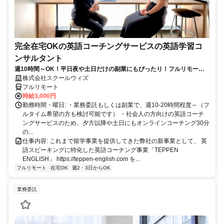
完全在宅OKの英語コーチングサービスの英語学習コ
ンサルタント
週10時間～OK！平日夜や土日だけの副業にもぴったり！フルリモート
OKなので世界のどこからでも働けます！
株式会社スクールウィズ
フルリモート
時給3,000円
勤務時間・曜日: ・業務委託もしくは副業で、週10-20時間程度～（フ
ルタイム希望の方も検討可能です） ・社会人の方向けの英語コーチ
ングサービスのため、夕方以降や土日にもオンラインコーチング30分
の...
仕事内容: これまで留学事業を提供してきた弊社の新事業として、 英
語スピーキングに特化した英語コーチング事業「TEPPEN
ENGLISH」 https://teppen-english.com を...
フルリモート
在宅OK
週2・3日からOK
業務委託