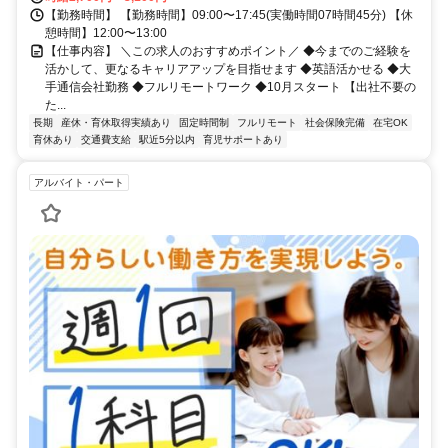
【勤務時間】 【勤務時間】09:00〜17:45(実働時間07時間45分) 【休
憩時間】12:00〜13:00
【仕事内容】 ＼この求人のおすすめポイント／ ◆今までのご経験を
活かして、更なるキャリアアップを目指せます ◆英語活かせる ◆大
手通信会社勤務 ◆フルリモートワーク ◆10月スタート 【出社不要の
た...
長期
産休・育休取得実績あり
固定時間制
フルリモート
社会保険完備
在宅OK
育休あり
交通費支給
駅近5分以内
育児サポートあり
アルバイト・パート