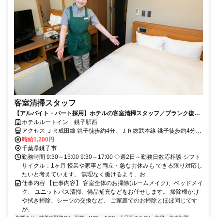
客室清掃スタッフ
【アルバイト・パート採用】ホテルの客室清掃スタッフ／ブランク復
帰・未経験歓迎！主婦(夫)さん活躍中
ホテルルートイン 銚子駅西
アクセス ＪＲ成田線 銚子徒歩約4分、ＪＲ総武本線 銚子徒歩約4分、
銚子電気鉄道 銚子徒歩約4分
時給1,200円
千葉県銚子市
勤務時間 9:30～15:00 9:30～17:00 ◇週2日～勤務日数応相談 シフト
サイクル：1ヶ月 授業や家事と両立・急なお休みも できる限り対応し
たいと考えています。 無理なく働けるよう、お...
仕事内容 【仕事内容】 客室全体のお掃除(ルームメイク)、ベッドメイ
ク、 ユニットバス清掃、備品補充などをお任せします。 掃除機かけ
や拭き掃除、シーツの交換など、 ご家庭でのお掃除とほぼ同じです
が、 ...