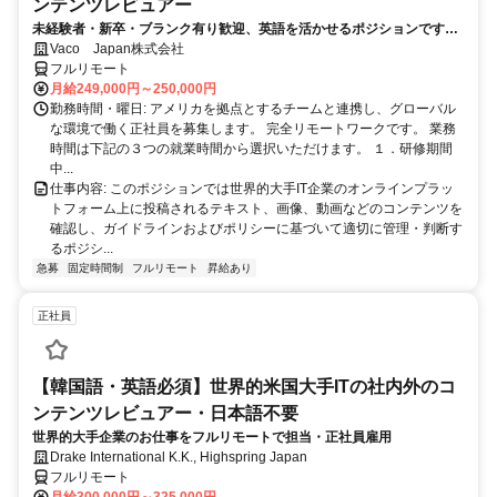
ンテンツレビュアー
未経験者・新卒・ブランク有り歓迎、英語を活かせるポジションです。
完全リモート
Vaco Japan株式会社
フルリモート
月給249,000円～250,000円
勤務時間・曜日: アメリカを拠点とするチームと連携し、グローバル
な環境で働く正社員を募集します。 完全リモートワークです。 業務
時間は下記の３つの就業時間から選択いただけます。 １．研修期間
中...
仕事内容: このポジションでは世界的大手IT企業のオンラインプラッ
トフォーム上に投稿されるテキスト、画像、動画などのコンテンツを
確認し、ガイドラインおよびポリシーに基づいて適切に管理・判断す
るポジシ...
急募
固定時間制
フルリモート
昇給あり
正社員
【韓国語・英語必須】世界的米国大手ITの社内外のコ
ンテンツレビュアー・日本語不要
世界的大手企業のお仕事をフルリモートで担当・正社員雇用
Drake International K.K., Highspring Japan
フルリモート
月給300,000円～325,000円