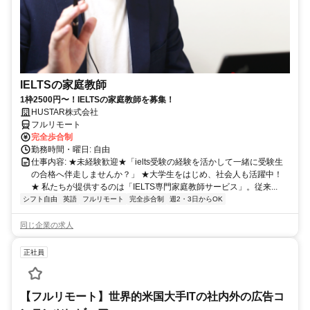
IELTSの家庭教師
1枠2500円〜！IELTSの家庭教師を募集！
HUSTAR株式会社
フルリモート
完全歩合制
勤務時間・曜日: 自由
仕事内容: ★未経験歓迎★「ielts受験の経験を活かして一緒に受験生
の合格へ伴走しませんか？」 ★大学生をはじめ、社会人も活躍中！
★ 私たちが提供するのは「IELTS専門家庭教師サービス」。従来...
シフト自由
英語
フルリモート
完全歩合制
週2・3日からOK
同じ企業の求人
正社員
【フルリモート】世界的米国大手ITの社内外の広告コ