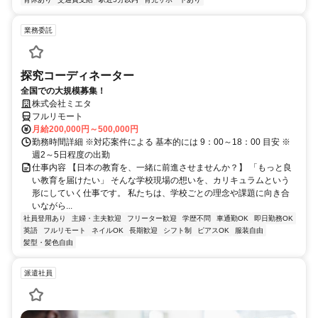
業務委託
探究コーディネーター
全国での大規模募集！
株式会社ミエタ
フルリモート
月給200,000円～500,000円
勤務時間詳細 ※対応案件による 基本的には 9：00～18：00 目安 ※
週2～5日程度の出勤
仕事内容 【日本の教育を、一緒に前進させませんか？】 「もっと良
い教育を届けたい」 そんな学校現場の想いを、カリキュラムという
形にしていく仕事です。 私たちは、学校ごとの理念や課題に向き合
いながら...
社員登用あり
主婦・主夫歓迎
フリーター歓迎
学歴不問
車通勤OK
即日勤務OK
英語
フルリモート
ネイルOK
長期歓迎
シフト制
ピアスOK
服装自由
髪型・髪色自由
派遣社員