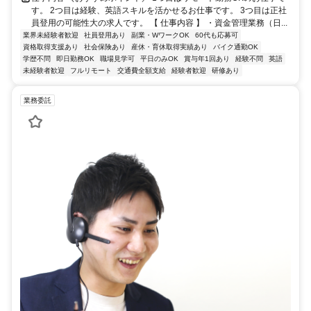
す。 2つ目は経験、英語スキルを活かせるお仕事です。 3つ目は正社
員登用の可能性大の求人です。 【 仕事内容 】 ・資金管理業務（日...
業界未経験者歓迎
社員登用あり
副業・WワークOK
60代も応募可
資格取得支援あり
社会保険あり
産休・育休取得実績あり
バイク通勤OK
学歴不問
即日勤務OK
職場見学可
平日のみOK
賞与年1回あり
経験不問
英語
未経験者歓迎
フルリモート
交通費全額支給
経験者歓迎
研修あり
業務委託