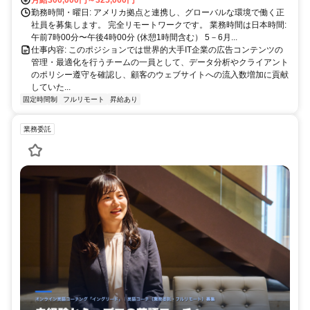
勤務時間・曜日: アメリカ拠点と連携し、グローバルな環境で働く正
社員を募集します。 完全リモートワークです。 業務時間は日本時間:
午前7時00分〜午後4時00分 (休憩1時間含む） 5－6月...
仕事内容: このポジションでは世界的大手IT企業の広告コンテンツの
管理・最適化を行うチームの一員として、データ分析やクライアント
のポリシー遵守を確認し、顧客のウェブサイトへの流入数増加に貢献
していた...
固定時間制
フルリモート
昇給あり
業務委託