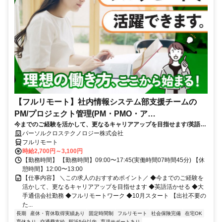
【フルリモート】社内情報システム部支援チームの
PM/プロジェクト管理(PM・PMO・ア
今までのご経験を活かして、更なるキャリアアップを目指せます/英語活
シ)_N260774362
かせる/大手通信会社勤務/フルリモートワーク/10月スタート
パーソルクロステクノロジー株式会社
フルリモート
時給2,700円～3,100円
【勤務時間】 【勤務時間】09:00〜17:45(実働時間07時間45分) 【休
憩時間】12:00〜13:00
【仕事内容】 ＼この求人のおすすめポイント／ ◆今までのご経験を
活かして、更なるキャリアアップを目指せます ◆英語活かせる ◆大
手通信会社勤務 ◆フルリモートワーク ◆10月スタート 【出社不要の
た...
長期
産休・育休取得実績あり
固定時間制
フルリモート
社会保険完備
在宅OK
育休あり
交通費支給
駅近5分以内
育児サポートあり