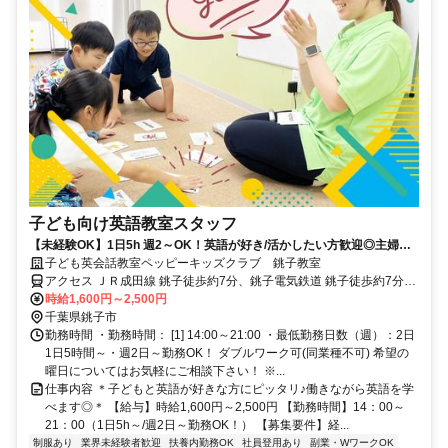
子ども向け英語教室スタッフ
【未経験OK】1日5h 週2～OK！英語が好き/活かしたい方歓迎◎主婦
(夫)/学生も活躍中！
子ども英会話教室ペッピーキッズクラブ 銚子教室
アクセス ＪＲ成田線 銚子徒歩約7分、銚子電気鉄道 銚子徒歩約7分、
ＪＲ総武本線 銚子徒歩約7分 JR成田線「銚子駅」より徒歩7分 ／近隣
時給1,600円～2,500円
教室への勤務も応相談 ※屋内禁煙
千葉県銚子市
勤務時間 ・勤務時間： [1] 14:00～21:00 ・最低勤務日数（週）：2日
1日5時間～・週2日～勤務OK！ ダブルワーク可(同業種不可) 希望の
曜日についてはお気軽にご相談下さい！ ※...
仕事内容 ＊子どもと英語が好きな方にピッタリ♪働きながら英語を学
べます◎＊ 【給与】時給1,600円～2,500円 【勤務時間】14：00～
21：00（1日5h～/週2日～勤務OK！） 【募集要件】経...
制服あり
業界未経験者歓迎
扶養内勤務OK
社員登用あり
副業・WワークOK