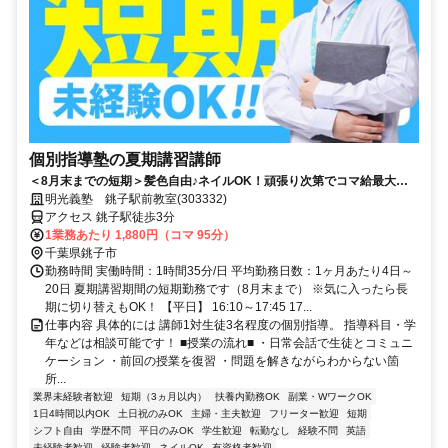
個別指導塾の夏期講習講師
＜8月末までの短期＞髪色自由♪ネイルOK！頑張り次第でコマ給最大
3000円！得意科目で先生デビュー！未経験が活躍中の塾講師◎週１回～
明光義塾 銚子駅前教室(303332)
OK（シフト自由）
アクセス 銚子駅徒歩3分
1業務あたり 1,880円（コマ 95分）
千葉県銚子市
勤務時間 実働時間：1時間35分/日 平均勤務日数：1ヶ月あたり4日～
20日 夏期講習期間の短期勤務です（8月末まで） ※気に入ったら長
期に切り替えもOK！ 【平日】 16:10～17:45 17...
仕事内容 具体的には 講師1対生徒3名程度の個別指導。 指導科目・学
年などは相談可能です！ ■授業の流れ■ ・日常会話で生徒とコミュニ
ケーション ・前回の授業を復習 ・問題を解きながらわからない箇
所...
業界未経験者歓迎
短期（3ヵ月以内）
扶養内勤務OK
副業・WワークOK
1日4時間以内OK
土日祝のみOK
主婦・主夫歓迎
フリーター歓迎
短期
シフト自由
学歴不問
平日のみOK
学生歓迎
転勤なし
経験不問
英語
未経験者歓迎
経験者歓迎
ネイルOK
有資格者歓迎