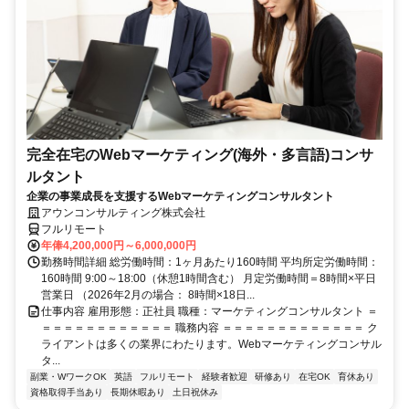
完全在宅のWebマーケティング(海外・多言語)コンサ
ルタント
企業の事業成長を支援するWebマーケティングコンサルタント
アウンコンサルティング株式会社
フルリモート
年俸4,200,000円～6,000,000円
勤務時間詳細 総労働時間：1ヶ月あたり160時間 平均所定労働時間：
160時間 9:00～18:00（休憩1時間含む） 月定労働時間＝8時間×平日
営業日 （2026年2月の場合： 8時間×18日...
仕事内容 雇用形態：正社員 職種：マーケティングコンサルタント ＝
＝＝＝＝＝＝＝＝＝＝＝＝ 職務内容 ＝＝＝＝＝＝＝＝＝＝＝＝＝ ク
ライアントは多くの業界にわたります。Webマーケティングコンサル
タ...
副業・WワークOK
英語
フルリモート
経験者歓迎
研修あり
在宅OK
育休あり
資格取得手当あり
長期休暇あり
土日祝休み