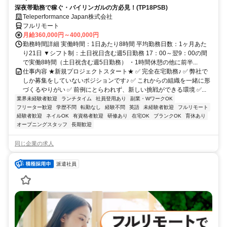
深夜帯勤務で稼ぐ・バイリンガルの方必見！(TP18PSB)
Teleperformance Japan株式会社
フルリモート
月給360,000円～400,000円
勤務時間詳細 実働時間：1日あたり8時間 平均勤務日数：1ヶ月あた
り21日 ▼シフト制：土日祝日含む週5日勤務 17：00～翌9：00の間
で実働8時間（土日祝含む週5日勤務） ・1時間休憩の他に前半...
仕事内容 ★新規プロジェクトスタート★ ✅ 完全在宅勤務♪ ✅ 弊社で
しか募集をしていないポジションです♪ ✅ これからの組織を一緒に形
づくるやりがい ✅ 前例にとらわれず、新しい挑戦ができる環境 ✅...
業界未経験者歓迎
ランチタイム
社員登用あり
副業・WワークOK
フリーター歓迎
学歴不問
転勤なし
経験不問
英語
未経験者歓迎
フルリモート
経験者歓迎
ネイルOK
有資格者歓迎
研修あり
在宅OK
ブランクOK
育休あり
オープニングスタッフ
長期歓迎
同じ企業の求人
派遣社員