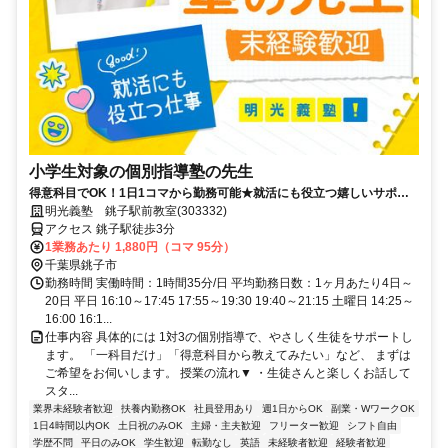
小学生対象の個別指導塾の先生
得意科目でOK！1日1コマから勤務可能★就活にも役立つ嬉しいサポー
トあり！ミドル・シニアも活躍中
明光義塾 銚子駅前教室(303332)
アクセス 銚子駅徒歩3分
1業務あたり 1,880円（コマ 95分）
千葉県銚子市
勤務時間 実働時間：1時間35分/日 平均勤務日数：1ヶ月あたり4日～
20日 平日 16:10～17:45 17:55～19:30 19:40～21:15 土曜日 14:25～
16:00 16:1...
仕事内容 具体的には 1対3の個別指導で、やさしく生徒をサポートし
ます。 「一科目だけ」「得意科目から教えてみたい」など、 まずは
ご希望をお伺いします。 授業の流れ▼ ・生徒さんと楽しくお話して
スタ...
業界未経験者歓迎
扶養内勤務OK
社員登用あり
週1日からOK
副業・WワークOK
1日4時間以内OK
土日祝のみOK
主婦・主夫歓迎
フリーター歓迎
シフト自由
学歴不問
平日のみOK
学生歓迎
転勤なし
英語
未経験者歓迎
経験者歓迎