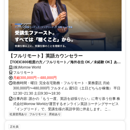
【フルリモート】英語カウンセラー
【TOEIC800程度の方／フルリモート／海外在住 OK／未経験 OK】あな
たが英語学習で経験した失敗も成功も。すべてが、受講生の人生を変え
(株)Morrow World
るお仕事です。
フルリモート
月給300,000円～480,000円
勤務時間・曜日: 完全在宅勤務・フルリモート・業務委託 月給
300,000円〜480,000円 フルタイム 週5日（土日どちらか稼働） 平日
12:30~21:30 土日9:30〜18:30
仕事内容: 誰かの「もう一度、英語を頑張りたい」に寄り添う仕事 株
式会社Morrow Worldが運営するオンライン英語コーチングサービス
「イングリード」で、受講生様の英語学習に伴走します。 こ...
社員登用あり
フルリモート
昇給あり
正社員