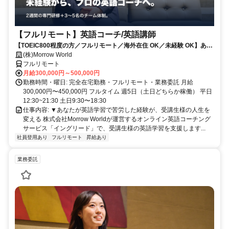
【フルリモート】英語コーチ/英語講師
【TOEIC800程度の方／フルリモート／海外在住 OK／未経験 OK】あな
たが英語学習で経験した失敗も成功も。すべてが、受講生の人生を変え
(株)Morrow World
るお仕事です。
フルリモート
月給300,000円～500,000円
勤務時間・曜日: 完全在宅勤務・フルリモート・業務委託 月給
300,000円〜450,000円 フルタイム 週5日（土日どちらか稼働） 平日
12:30~21:30 土日9:30〜18:30
仕事内容: ▼あなたが英語学習で苦労した経験が、受講生様の人生を
変える 株式会社Morrow Worldが運営するオンライン英語コーチング
サービス「イングリード」で、受講生様の英語学習を支援します...
社員登用あり
フルリモート
昇給あり
業務委託