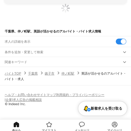
千葉県、仲ノ町駅、英語が活かせるのアルバイト・バイト求人情報
求人の詳細を表示
条件を追加・変更して検索
市区町村を追加・変更
関連キーワード
完全在宅ワーク 全国
シール貼り 在宅
現在地周辺
ガチャガチャ
犬カフェ
千葉県
駅を追加・変更
バイトTOP
千葉県
銚子市
仲ノ町駅
英語が活かせるのアルバイト・
千葉県
すべて
バイト・求人
千葉市
すべて
職種を追加・変更
JR武蔵野線
中央区
花見川区
稲毛区
若葉区
緑区
美浜区
南流山駅
新松戸駅
新八柱駅
東松戸駅
市川大野駅
船橋法典駅
西船橋駅
飲食・フードサービス
銚子市
市川市
船橋市
館山市
木更津市
松戸市
野田市
茂原市
成田市
佐倉市
東金市
特徴を追加・変更
飲食・フードサービス
すべて
ヘルプ・お問い合わせ
サイトマップ
利用規約・プライバシーポリシー
JR中央・総武線
旭市
習志野市
柏市
勝浦市
市原市
流山市
八千代市
我孫子市
鴨川市
鎌ケ谷市
ホールスタッフ
キッチンスタッフ
皿洗い・洗い場
精肉・鮮魚加工
給食調理
人気
[企業]求人広告の掲載相談
市川駅
本八幡駅
下総中山駅
西船橋駅
船橋駅
東船橋駅
津田沼駅
幕張本郷駅
幕張駅
君津市
富津市
浦安市
四街道市
袖ケ浦市
八街市
印西市
白井市
富里市
南房総市
雇用形態を追加・変更
パン屋（ベーカリー）
フードカウンター販売員
バー（BAR）・バーテンダー
日払いOK
高校生歓迎
学生歓迎
深夜の仕事
髪型・髪色自由
ひげOK
ネイルOK
新検見川駅
稲毛駅
西千葉駅
千葉駅
匝瑳市
香取市
山武市
いすみ市
大網白里市
印旛郡
香取郡
山武郡
長生郡
夷隅郡
新着求人を受け取る
飲食店補助（開店・閉店準備）
飲食店（店長・マネージャー）
ピアスOK
アルバイト・パート
履歴書不要
オープニングスタッフ
留学生・外国人活躍中
安房郡
都道府県を変更
営業・販売
JR総武本線
勤務期間
正社員
市川駅
船橋駅
津田沼駅
稲毛駅
千葉駅
東千葉駅
都賀駅
四街道駅
物井駅
佐倉駅
営業・販売
すべて
短期
契約社員
単発・1日OK
長期
期間限定（春夏冬休み等）
南酒々井駅
榎戸駅
八街駅
日向駅
成東駅
松尾駅
横芝駅
飯倉駅
八日市場駅
干潟駅
旭駅
営業
テレフォンアポインター（テレアポ）
ルートセールス
コンビニ
シフト
派遣社員
飯岡駅
倉橋駅
猿田駅
松岸駅
銚子駅
フードカウンター販売員
アパレル
家電量販店・携帯販売（携帯ショップ）
土日祝のみOK
業務委託
平日のみOK
週1日からOK
週2・3日からOK
週4日以上OK
ホーム
マイリスト
メッセージ
マイページ