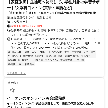
【家庭教師】生徒宅へ訪問して小学生対象の学習サポ
ート/文系科目メイン(英語・国語など)
【直行直帰OK】週1回・1科目からで◎担当の科目や生徒は選択可能！
家庭教師のトライ 教師管理部
フルリモート
時給1,800円～17,200円
勤務時間 担当科目や勤務曜日/時間は柔軟に対応でき、ご希望に応じ
てシフトの調整が可能です。
仕事内容 【―― 未経験から、家庭教師のトライの先生に！ ――】
▼▼ この求人のPOINT！ ▼▼ □得意な科目だけでOK！ □週1日・1時
間～OK！柔軟シフト □Wワーク・副業も大歓迎！ □未経験...
週1日からOK
副業・WワークOK
土日祝のみOK
主婦・主夫歓迎
シフト自由
平日のみOK
学生歓迎
転勤なし
経験不問
英語
未経験者歓迎
フルリモート
経験者歓迎
残業なし
研修あり
ブランクOK
交通費支給
シフト制
週4日以上OK
服装自由
同じ企業の求人
業務委託
イーオンのオンライン英会話講師
イーオンのオンライン英会話講師として、生徒の成長を支える仕事
株式会社イーオン