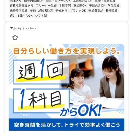
制服あり
扶養内勤務OK
副業・WワークOK
土日祝のみOK
主婦・主夫歓迎
資格取得支援あり
フリーター歓迎
学歴不問
車通勤OK
平日のみOK
学生歓迎
未経験者歓迎
午前
経験者歓迎
研修あり
ブランクOK
交通費支給
長期歓迎
週2・3日からOK
シフト制
アルバイト・パート