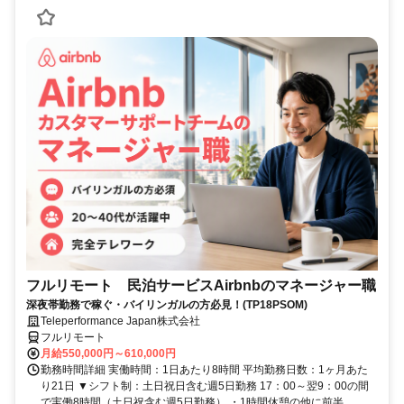
フルリモート 民泊サービスAirbnbのマネージャー職
深夜帯勤務で稼ぐ・バイリンガルの方必見！(TP18PSOM)
Teleperformance Japan株式会社
フルリモート
月給550,000円～610,000円
勤務時間詳細 実働時間：1日あたり8時間 平均勤務日数：1ヶ月あた
り21日 ▼シフト制：土日祝日含む週5日勤務 17：00～翌9：00の間
で実働8時間（土日祝含む週5日勤務） ・1時間休憩の他に前半...