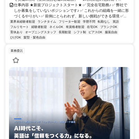
仕事内容 ★新規プロジェクトスタート★ ✅ 完全在宅勤務♪ ✅ 弊社で
しか募集をしていないポジションです♪ ✅ これからの組織を一緒に形
づくるやりがい ✅ 前例にとらわれず、新しい挑戦ができる環境 ✅...
業界未経験者歓迎
ランチタイム
フリーター歓迎
学歴不問
転勤なし
英語
フルリモート
経験者歓迎
ネイルOK
有資格者歓迎
在宅OK
ブランクOK
育休あり
オープニングスタッフ
長期歓迎
シフト制
ピアスOK
服装自由
ひげOK
髪型・髪色自由
業務委託