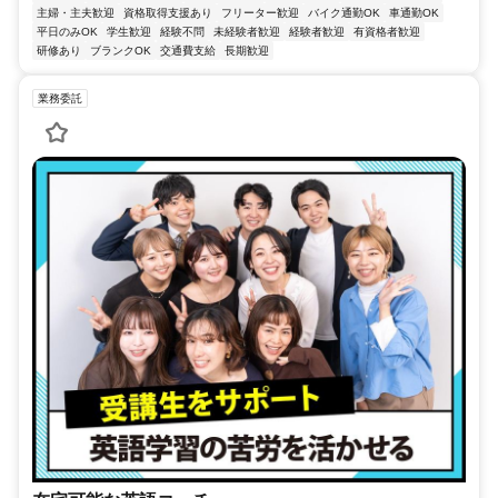
主婦・主夫歓迎
資格取得支援あり
フリーター歓迎
バイク通勤OK
車通勤OK
平日のみOK
学生歓迎
経験不問
未経験者歓迎
経験者歓迎
有資格者歓迎
研修あり
ブランクOK
交通費支給
長期歓迎
業務委託