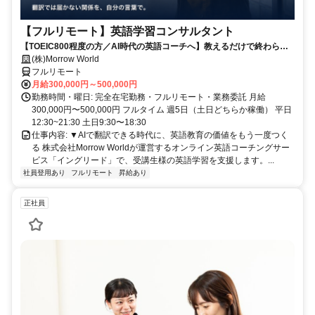
【フルリモート】英語学習コンサルタント
【TOEIC800程度の方／AI時代の英語コーチへ】教えるだけで終わらな
い。受講生の学習習慣と“自分の言葉で伝える力”を育てるお仕事です
(株)Morrow World
フルリモート
月給300,000円～500,000円
勤務時間・曜日: 完全在宅勤務・フルリモート・業務委託 月給
300,000円〜500,000円 フルタイム 週5日（土日どちらか稼働） 平日
12:30~21:30 土日9:30〜18:30
仕事内容: ▼AIで翻訳できる時代に、英語教育の価値をもう一度つく
る 株式会社Morrow Worldが運営するオンライン英語コーチングサー
ビス「イングリード」で、受講生様の英語学習を支援します。...
社員登用あり
フルリモート
昇給あり
正社員