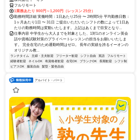
フルリモート
1業務あたり 900円～1,200円（レッスン 25分）
勤務時間詳細 実働時間：1日あたり25分 〜 2時間5分 平均勤務日数：
1ヶ月あたり1日 〜 31日 ご提出いただいたシフトの数によって1日あ
たりの勤務時間は変動いたします。上記はあくまで目安となり...
仕事内容 中学生から大人までを対象とした、1対1のオンライン英会
話や資格試験対策のプライベートレッスンの担当をお願いいたしま
す。 完全在宅のため通勤時間はゼロ。 長年の実績を誇るイーオンの
オリジナル教...
ランチタイム
主婦・主夫歓迎
フリーター歓迎
シフト自由
英語
フルリモート
経験者歓迎
ネイルOK
有資格者歓迎
在宅OK
ブランクOK
長期歓迎
シフト制
ピアスOK
服装自由
髪型・髪色自由
アルバイト・パート