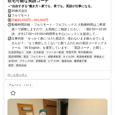
在宅可能な英語コーチ
＜“自由すぎる”働き方＞家でも、夜でも。英語が仕事になる。
90株式会社
フルリモート
月給60,000円～405,000円
勤務時間詳細 ・フルリモート・フルフレックス ※勤務時間はご希望
第一で調整しますので、お気軽にご相談ください。 ・朝6:00〜10:00
頃、夕方17:00〜24:00の時間帯を中心にレッスンを提供して...
仕事内容 「せっかく身につけた英語力、使わないまま眠らせていま
せんか？」 “もう挫折したくない”と願う人のための英語コーチングス
クール 「90 English」を運営しています。 「英語コーチ」と聞く...
社員登用あり
主婦・主夫歓迎
フリーター歓迎
学歴不問
即日勤務OK
固定時間制
英語
フルリモート
経験者歓迎
ネイルOK
有資格者歓迎
研修あり
在宅OK
ブランクOK
長期歓迎
ピアスOK
服装自由
履歴書不要
髪型・髪色自由
同じ企業の求人
アルバイト・パート