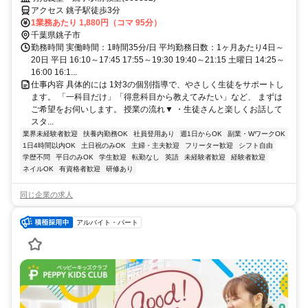
アクセス 銚子駅徒歩3分
1業務あたり 1,880円（コマ 95分）
千葉県銚子市
勤務時間 実働時間：1時間35分/日 平均勤務日数：1ヶ月あたり4日～
20日 平日 16:10～17:45 17:55～19:30 19:40～21:15 土曜日 14:25～
16:00 16:1...
仕事内容 具体的には 1対3の個別指導で、やさしく生徒をサポートし
ます。 「一科目だけ」「得意科目から教えてみたい」など、 まずは
ご希望をお伺いします。 授業の流れ▼ ・生徒さんと楽しくお話して
スタ...
業界未経験者歓迎
扶養内勤務OK
社員登用あり
週1日からOK
副業・WワークOK
1日4時間以内OK
土日祝のみOK
主婦・主夫歓迎
フリーター歓迎
シフト自由
学歴不問
平日のみOK
学生歓迎
転勤なし
英語
未経験者歓迎
経験者歓迎
ネイルOK
有資格者歓迎
研修あり
同じ企業の求人
アルバイト・パート