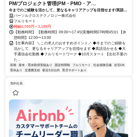
PM/プロジェクト管理(PM・PMO・ア
今までのご経験を活かして、更なるキャリアアップを目指せます/英語活
シ)_N260774362
かせる/大手通信会社勤務/フルリモートワーク/10月スタート
パーソルクロステクノロジー株式会社
フルリモート
時給2,700円～3,100円
【勤務時間】 【勤務時間】09:00〜17:45(実働時間07時間45分) 【休
憩時間】12:00〜13:00
【仕事内容】 ＼この求人のおすすめポイント／ ◆今までのご経験を
活かして、更なるキャリアアップを目指せます ◆英語活かせる ◆大
手通信会社勤務 ◆フルリモートワーク ◆10月スタート 【出社不要の
た...
長期
産休・育休取得実績あり
固定時間制
フルリモート
社会保険完備
在宅OK
育休あり
交通費支給
駅近5分以内
育児サポートあり
契約社員