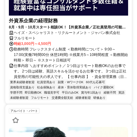
外資系企業の経理財務
8月・9月・10月スタート相談OK！【外資系企業／正社員登用の可能性
大／700万～800万／リモート勤務OK】経理財務
ヘイズ・スペシャリスト・リクルートメント・ジャパン株式会社
フルリモート
時給3,000円～4,500円
勤務時間 フレックスタイム制度 ＜勤務時間について＞ 9:00～
17:00(実働7時間00分 休憩1時間) ※残業月5～10時間程度 ＜勤務開始
時期＞ 即日～ ※スタート日相談可
仕事内容 ＼おすすめポイント／ 1つ目はリモート勤務OKのお仕事で
す。 2つ目は経験、英語スキルを活かせるお仕事です。 3つ目は正社
員登用の可能性大の求人です。 【 仕事内容 】 ・資金管理業務（日...
業界未経験者歓迎
社員登用あり
副業・WワークOK
60代も応募可
資格取得支援あり
社会保険あり
産休・育休取得実績あり
バイク通勤OK
学歴不問
即日勤務OK
職場見学可
平日のみOK
賞与年1回あり
経験不問
英語
未経験者歓迎
フルリモート
交通費全額支給
経験者歓迎
研修あり
アルバイト・パート