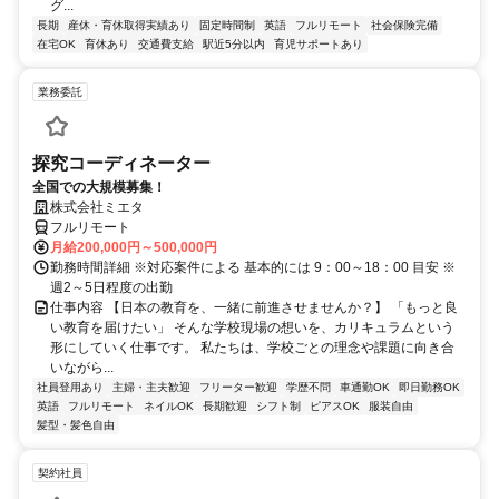
グ...
長期
産休・育休取得実績あり
固定時間制
英語
フルリモート
社会保険完備
在宅OK
育休あり
交通費支給
駅近5分以内
育児サポートあり
業務委託
探究コーディネーター
全国での大規模募集！
株式会社ミエタ
フルリモート
月給200,000円～500,000円
勤務時間詳細 ※対応案件による 基本的には 9：00～18：00 目安 ※
週2～5日程度の出勤
仕事内容 【日本の教育を、一緒に前進させませんか？】 「もっと良
い教育を届けたい」 そんな学校現場の想いを、カリキュラムという
形にしていく仕事です。 私たちは、学校ごとの理念や課題に向き合
いながら...
社員登用あり
主婦・主夫歓迎
フリーター歓迎
学歴不問
車通勤OK
即日勤務OK
英語
フルリモート
ネイルOK
長期歓迎
シフト制
ピアスOK
服装自由
髪型・髪色自由
契約社員