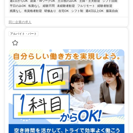
週1日からOK
副業・WワークOK
土日祝のみOK
主婦・主夫歓迎
シフト自由
平日のみOK
転勤なし
経験不問
未経験者歓迎
フルリモート
経験者歓迎
残業なし
有資格者歓迎
研修あり
在宅OK
シフト制
週4日以上OK
服装自由
同じ企業の求人
アルバイト・パート