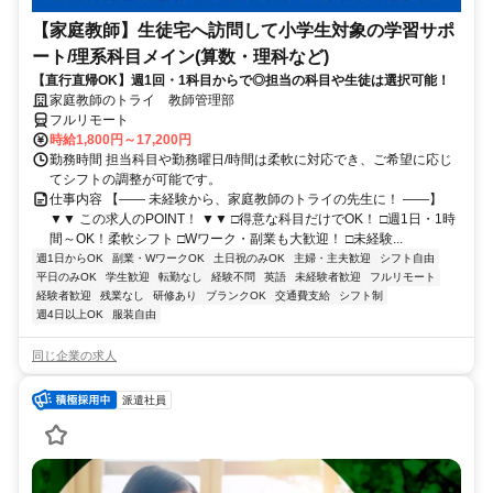
【家庭教師】生徒宅へ訪問して小学生対象の学習サポ
ート/理系科目メイン(算数・理科など)
【直行直帰OK】週1回・1科目からで◎担当の科目や生徒は選択可能！
家庭教師のトライ 教師管理部
フルリモート
時給1,800円～17,200円
勤務時間 担当科目や勤務曜日/時間は柔軟に対応でき、ご希望に応じ
てシフトの調整が可能です。
仕事内容 【―― 未経験から、家庭教師のトライの先生に！ ――】
▼▼ この求人のPOINT！ ▼▼ □得意な科目だけでOK！ □週1日・1時
間～OK！柔軟シフト □Wワーク・副業も大歓迎！ □未経験...
週1日からOK
副業・WワークOK
土日祝のみOK
主婦・主夫歓迎
シフト自由
平日のみOK
学生歓迎
転勤なし
経験不問
英語
未経験者歓迎
フルリモート
経験者歓迎
残業なし
研修あり
ブランクOK
交通費支給
シフト制
週4日以上OK
服装自由
同じ企業の求人
派遣社員