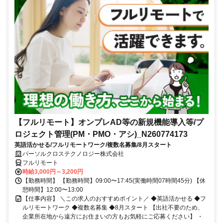
【フルリモート】オンプレAD等の新規機能導入等/プ
ロジェクト管理(PM・PMO・アシ)_N260774173
英語活かせる/フルリモートワーク/複数名募集/8月スタート
パーソルクロステクノロジー株式会社
フルリモート
時給3,000円～3,200円
【勤務時間】 【勤務時間】09:00〜17:45(実働時間07時間45分) 【休
憩時間】12:00〜13:00
【仕事内容】 ＼この求人のおすすめポイント／ ◆英語活かせる ◆フ
ルリモートワーク ◆複数名募集 ◆8月スタート 【出社不要のため、
企業所在地から遠方にお住まいの方もお気軽にご応募ください】 ・