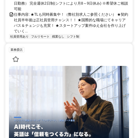
日勤務） 完全週休2日制(シフトにより月8～9日休み) ※希望休ご相談
可能
仕事内容: ★TLも同時募集中！（弊社別求人ご参照ください） ★契約
社員半年後は正社員登用チャンス！！ ★国際的な職場にてキャリア
パス＆チェンジも充実！ ★スタートアップ案件ゆえ会社を作り上げ
ていく...
社員登用あり
フルリモート
残業なし
シフト制
業務委託