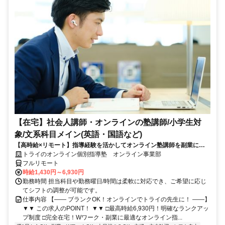
【在宅】社会人講師・オンラインの塾講師/小学生対
象/文系科目メイン(英語・国語など)
【高時給×リモート】指導経験を活かしてオンライン塾講師を副業に！
週1～OK！
トライのオンライン個別指導塾 オンライン事業部
フルリモート
時給1,430円～6,930円
勤務時間 担当科目や勤務曜日/時間は柔軟に対応でき、ご希望に応じ
てシフトの調整が可能です。
仕事内容 【―― ブランクOK！オンラインでトライの先生に！ ――】
▼▼ この求人のPOINT！ ▼▼ □最高時給6,930円！明確なランクアッ
プ制度 □完全在宅！Wワーク・副業に最適なオンライン指...