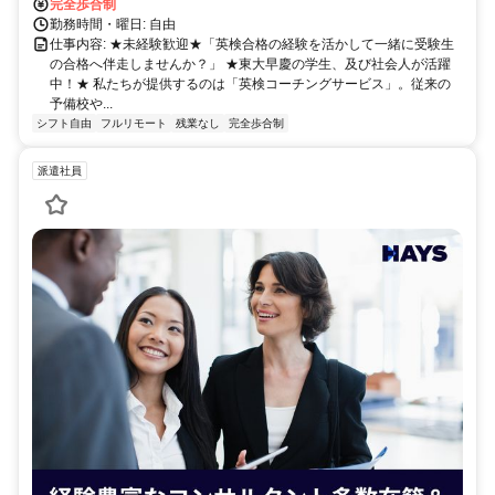
完全歩合制
勤務時間・曜日: 自由
仕事内容: ★未経験歓迎★「英検合格の経験を活かして一緒に受験生
の合格へ伴走しませんか？」 ★東大早慶の学生、及び社会人が活躍
中！★ 私たちが提供するのは「英検コーチングサービス」。従来の
予備校や...
シフト自由
フルリモート
残業なし
完全歩合制
派遣社員