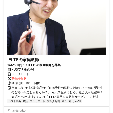
IELTSの家庭教師
1枠2500円〜！IELTSの家庭教師を募集！
HUSTAR株式会社
フルリモート
完全歩合制
勤務時間・曜日: 自由
仕事内容: ★未経験歓迎★「ielts受験の経験を活かして一緒に受験生
の合格へ伴走しませんか？」 ★大学生をはじめ、社会人も活躍中！
★ 私たちが提供するのは「IELTS専門家庭教師サービス」。従来...
シフト自由
英語
フルリモート
完全歩合制
週2・3日からOK
同じ企業の求人