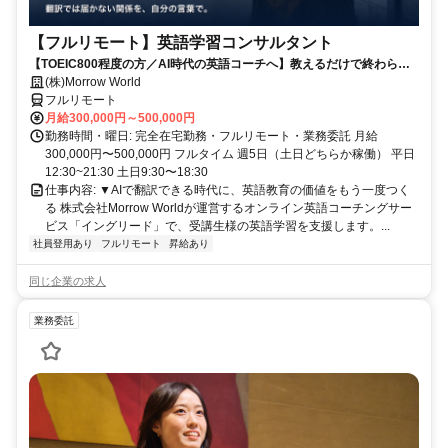
【フルリモート】英語学習コンサルタント
【TOEIC800程度の方／AI時代の英語コーチへ】教えるだけで終わらな
い。受講生の学習習慣と“自分の言葉で伝える力”を育てるお仕事です
(株)Morrow World
フルリモート
月給300,000円～500,000円
勤務時間・曜日: 完全在宅勤務・フルリモート・業務委託 月給
300,000円〜500,000円 フルタイム 週5日（土日どちらか稼働） 平日
12:30~21:30 土日9:30〜18:30
仕事内容: ▼AIで翻訳できる時代に、英語教育の価値をもう一度つく
る 株式会社Morrow Worldが運営するオンライン英語コーチングサー
ビス「イングリード」で、受講生様の英語学習を支援します。...
社員登用あり
フルリモート
昇給あり
同じ企業の求人
業務委託