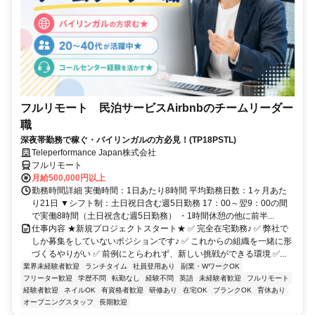
フルリモート 民泊サービスAirbnbのチームリーダー
職
深夜帯勤務で稼ぐ・バイリンガルの方必見！(TP18PSTL)
Teleperformance Japan株式会社
フルリモート
月給500,000円以上
勤務時間詳細 実働時間：1日あたり8時間 平均勤務日数：1ヶ月あた
り21日 ▼シフト制：土日祝日含む週5日勤務 17：00～翌9：00の間
で実働8時間（土日祝含む週5日勤務） ・1時間休憩の他に前半...
仕事内容 ★新規プロジェクトスタート★ ✅ 完全在宅勤務♪ ✅ 弊社で
しか募集をしていないポジションです♪ ✅ これからの組織を一緒に形
づくるやりがい ✅ 前例にとらわれず、新しい挑戦ができる環境 ✅...
業界未経験者歓迎
ランチタイム
社員登用あり
副業・WワークOK
フリーター歓迎
学歴不問
転勤なし
経験不問
英語
未経験者歓迎
フルリモート
経験者歓迎
ネイルOK
有資格者歓迎
研修あり
在宅OK
ブランクOK
育休あり
オープニングスタッフ
長期歓迎