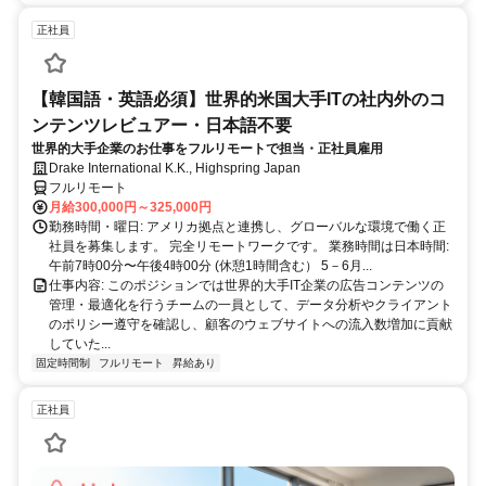
正社員
【韓国語・英語必須】世界的米国大手ITの社内外のコ
ンテンツレビュアー・日本語不要
世界的大手企業のお仕事をフルリモートで担当・正社員雇用
Drake International K.K., Highspring Japan
フルリモート
月給300,000円～325,000円
勤務時間・曜日: アメリカ拠点と連携し、グローバルな環境で働く正
社員を募集します。 完全リモートワークです。 業務時間は日本時間:
午前7時00分〜午後4時00分 (休憩1時間含む） 5－6月...
仕事内容: このポジションでは世界的大手IT企業の広告コンテンツの
管理・最適化を行うチームの一員として、データ分析やクライアント
のポリシー遵守を確認し、顧客のウェブサイトへの流入数増加に貢献
していた...
固定時間制
フルリモート
昇給あり
正社員