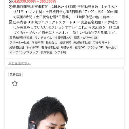
月給330,000円～360,000円
勤務時間詳細 実働時間：1日あたり8時間 平均勤務日数：1ヶ月あた
り21日 ▼シフト制：土日祝日含む週5日勤務 17：00～翌9：00の間
で実働8時間（土日祝含む週5日勤務） ・1時間休憩の他に前半...
仕事内容 ★新規プロジェクトスタート★ ✅ 完全在宅勤務♪ ✅ 弊社で
しか募集をしていないポジションです♪ ✅ これからの組織を一緒に形
づくるやりがい ✅ 前例にとらわれず、新しい挑戦ができる環境 ✅...
業界未経験者歓迎
ランチタイム
社員登用あり
副業・WワークOK
フリーター歓迎
学歴不問
転勤なし
経験不問
未経験者歓迎
フルリモート
経験者歓迎
ネイルOK
有資格者歓迎
研修あり
在宅OK
ブランクOK
育休あり
オープニングスタッフ
長期歓迎
シフト制
同じ企業の求人
業務委託