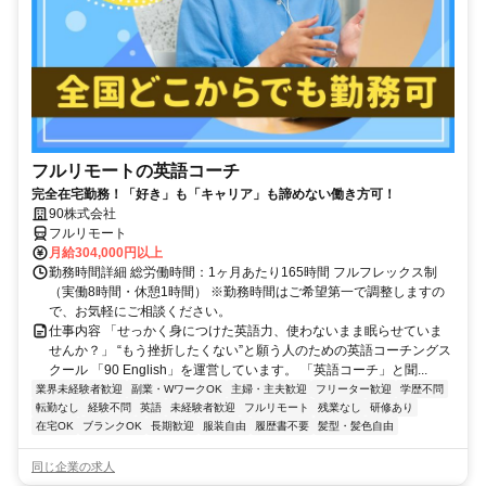
フルリモートの英語コーチ
完全在宅勤務！「好き」も「キャリア」も諦めない働き方可！
90株式会社
フルリモート
月給304,000円以上
勤務時間詳細 総労働時間：1ヶ月あたり165時間 フルフレックス制
（実働8時間・休憩1時間） ※勤務時間はご希望第一で調整しますの
で、お気軽にご相談ください。
仕事内容 「せっかく身につけた英語力、使わないまま眠らせていま
せんか？」 “もう挫折したくない”と願う人のための英語コーチングス
クール 「90 English」を運営しています。 「英語コーチ」と聞...
業界未経験者歓迎
副業・WワークOK
主婦・主夫歓迎
フリーター歓迎
学歴不問
転勤なし
経験不問
英語
未経験者歓迎
フルリモート
残業なし
研修あり
在宅OK
ブランクOK
長期歓迎
服装自由
履歴書不要
髪型・髪色自由
同じ企業の求人