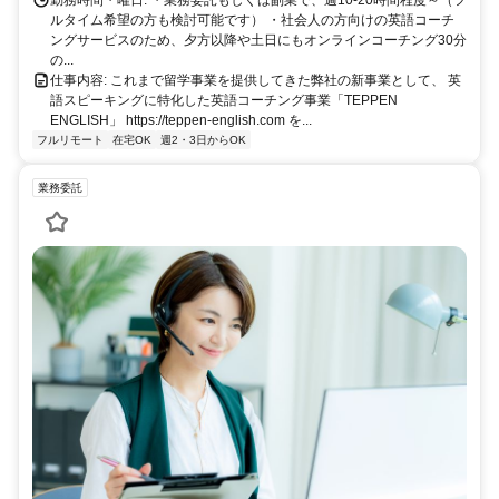
勤務時間・曜日: ・業務委託もしくは副業で、週10-20時間程度～（フ
ルタイム希望の方も検討可能です） ・社会人の方向けの英語コーチ
ングサービスのため、夕方以降や土日にもオンラインコーチング30分
の...
仕事内容: これまで留学事業を提供してきた弊社の新事業として、 英
語スピーキングに特化した英語コーチング事業「TEPPEN
ENGLISH」 https://teppen-english.com を...
フルリモート
在宅OK
週2・3日からOK
業務委託