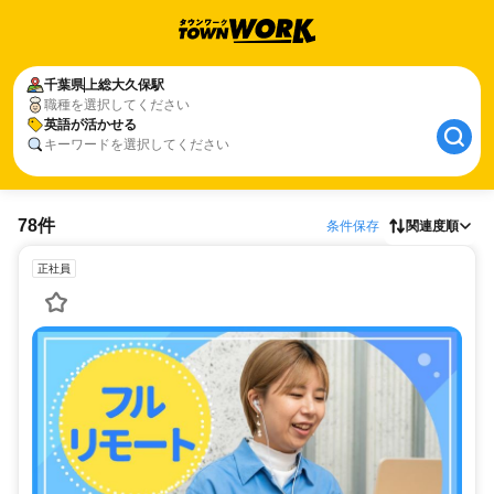
千葉県
上総大久保駅
職種を選択してください
英語が活かせる
キーワードを選択してください
78件
条件保存
関連度順
正社員