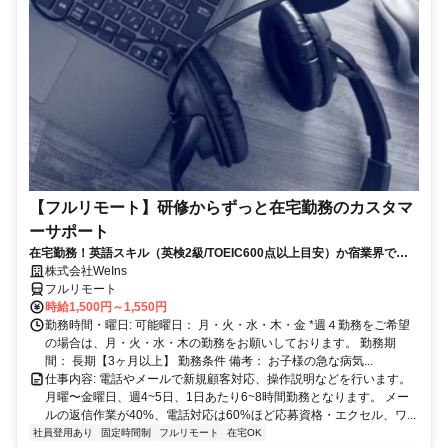
【フルリモート】研修からずっと在宅勤務のカスタマ
ーサポート
在宅勤務！英語スキル（英検2級/TOEIC600点以上目安）か宿業界での
就労経験のいずれか必須★週4〜OK◎
株式会社WeIns
フルリモート
時給1,500円～1,550円
勤務時間・曜日: 可能曜日： 月・火・水・木・金 *週４勤務をご希望
の場合は、月・火・水・木の勤務をお願いしております。 勤務期
間： 長期【3ヶ月以上】 勤務条件 備考： お子様の急な病気...
仕事内容: 電話やメールで新規顧客対応、操作説明などを行います。
月曜〜金曜日、週4~5日、1日あたり6~8時間勤務となります。 メー
ルの返信作業が40%、電話対応は60%ほど応募資格・エクセル、ワ...
社員登用あり
固定時間制
フルリモート
在宅OK