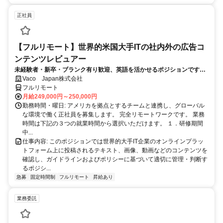
正社員
【フルリモート】世界的米国大手ITの社内外の広告コ
ンテンツレビュアー
未経験者・新卒・ブランク有り歓迎、英語を活かせるポジションです。
完全リモート
Vaco Japan株式会社
フルリモート
月給249,000円～250,000円
勤務時間・曜日: アメリカを拠点とするチームと連携し、グローバル
な環境で働く正社員を募集します。 完全リモートワークです。 業務
時間は下記の３つの就業時間から選択いただけます。 １．研修期間
中...
仕事内容: このポジションでは世界的大手IT企業のオンラインプラッ
トフォーム上に投稿されるテキスト、画像、動画などのコンテンツを
確認し、ガイドラインおよびポリシーに基づいて適切に管理・判断す
るポジシ...
急募
固定時間制
フルリモート
昇給あり
業務委託