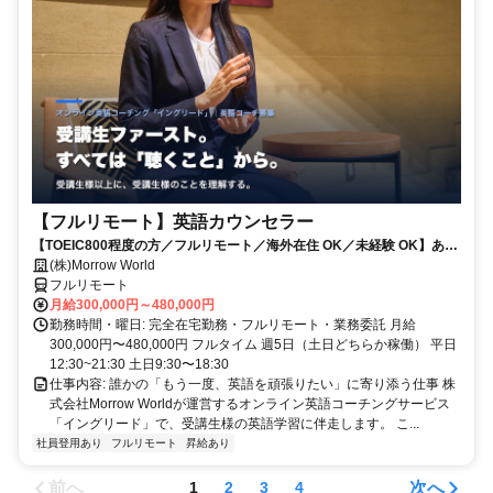
【フルリモート】英語カウンセラー
【TOEIC800程度の方／フルリモート／海外在住 OK／未経験 OK】あな
たが英語学習で経験した失敗も成功も。すべてが、受講生の人生を変え
(株)Morrow World
るお仕事です。
フルリモート
月給300,000円～480,000円
勤務時間・曜日: 完全在宅勤務・フルリモート・業務委託 月給
300,000円〜480,000円 フルタイム 週5日（土日どちらか稼働） 平日
12:30~21:30 土日9:30〜18:30
仕事内容: 誰かの「もう一度、英語を頑張りたい」に寄り添う仕事 株
式会社Morrow Worldが運営するオンライン英語コーチングサービス
「イングリード」で、受講生様の英語学習に伴走します。 こ...
社員登用あり
フルリモート
昇給あり
前へ
次へ
1
2
3
4