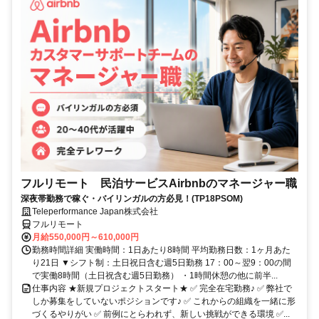
フルリモート 民泊サービスAirbnbのマネージャー職
深夜帯勤務で稼ぐ・バイリンガルの方必見！(TP18PSOM)
Teleperformance Japan株式会社
フルリモート
月給550,000円～610,000円
勤務時間詳細 実働時間：1日あたり8時間 平均勤務日数：1ヶ月あた
り21日 ▼シフト制：土日祝日含む週5日勤務 17：00～翌9：00の間
で実働8時間（土日祝含む週5日勤務） ・1時間休憩の他に前半...
仕事内容 ★新規プロジェクトスタート★ ✅ 完全在宅勤務♪ ✅ 弊社で
しか募集をしていないポジションです♪ ✅ これからの組織を一緒に形
づくるやりがい ✅ 前例にとらわれず、新しい挑戦ができる環境 ✅...