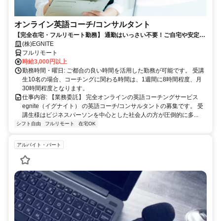
オンライン英語コーチ/コンサルタント
【完全在宅・フルリモート勤務】 通勤はいっさい不要！ご自宅や安定し
たネット環境が あるお好きな場所から、時間を有効活用して勤務いただ
(株)EGNITE
けます。
フルリモート
時給3,000円以上
勤務時間・曜日: ご都合の良い時間を活用した勤務が可能です。 受講
生10名の場合、コーチングに関わる時間は、1週間に8時間程度、月
30時間程度となります。
仕事内容: 【業務委託】 完全オンラインの英語コーチングサービス
egnite（イグナイト） の英語コーチ/コンサルタントの募集です。 受
講生様はビジネスパーソンを中心とした社会人の方が圧倒的に多...
シフト自由
フルリモート
在宅OK
アルバイト・パート