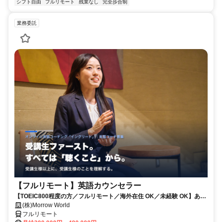
シフト自由
フルリモート
残業なし
完全歩合制
業務委託
【フルリモート】英語カウンセラー
【TOEIC800程度の方／フルリモート／海外在住 OK／未経験 OK】あな
たが英語学習で経験した失敗も成功も。すべてが、受講生の人生を変え
(株)Morrow World
るお仕事です。
フルリモート