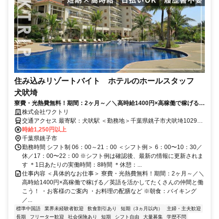
住み込みリゾートバイト ホテルのホールスタッフ
犬吠埼
寮費・光熱費無料！期間：2ヶ月～／＼高時給1400円×高稼働で稼げる／
英語を活かしてたくさんの仲間と働こう！
株式会社ワクトリ
交通アクセス 最寄駅：犬吠駅 ＜勤務地＞千葉県銚子市犬吠埼10292-
1★寮完備・赴任交通費支給！ 【東京方面より】 特急で東京駅⇒銚子
時給1,250円以上
駅（約1時間50分） 電車で銚子駅⇒犬吠駅（約17分） 最寄り駅より
千葉県銚子市
徒歩で約5分 ※ご自宅からの通勤も相談OK！住み込みを希望されな
勤務時間 シフト制 06：00～21：00 ＜シフト例＞ 6：00〜10：30／
い場合もお気軽にご相談ください。
休／17：00〜22：00 ※シフト例は確認後、最新の情報に更新されま
す ＊1日あたりの実働時間：8時間 ＊休憩：...
仕事内容 ＜具体的なお仕事＞ 寮費・光熱費無料！期間：2ヶ月～／＼
高時給1400円×高稼働で稼げる／英語を活かしてたくさんの仲間と働
こう！ ・お客様のご案内 ・お料理の配膳など ※朝食：バイキング
／...
標準中国語
業界未経験者歓迎
飲食割引あり
短期（3ヵ月以内）
主婦・主夫歓迎
長期
フリーター歓迎
社会保険あり
短期
シフト自由
大量募集
学歴不問