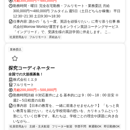
月給300,000円～480,000円
勤務時間・曜日: 完全在宅勤務・フルリモート・業務委託 月給
300,000円〜480,000円 フルタイム 週5日（土日どちらか稼働） 平日
12:30~21:30 土日9:30〜18:30
仕事内容: 誰かの「もう一度、英語を頑張りたい」に寄り添う仕事 株
式会社Morrow Worldが運営するオンライン英語コーチングサービス
「イングリード」で、受講生様の英語学習に伴走します。 こ...
社員登用あり
フルリモート
昇給あり
業務委託
探究コーディネーター
全国での大規模募集！
株式会社ミエタ
フルリモート
月給200,000円～500,000円
勤務時間詳細 ※対応案件による 基本的には 9：00～18：00 目安 ※
週2～5日程度の出勤
仕事内容 【日本の教育を、一緒に前進させませんか？】 「もっと良
い教育を届けたい」 そんな学校現場の想いを、カリキュラムという
形にしていく仕事です。 私たちは、学校ごとの理念や課題に向き合
いながら...
社員登用あり
主婦・主夫歓迎
フリーター歓迎
学歴不問
車通勤OK
即日勤務OK