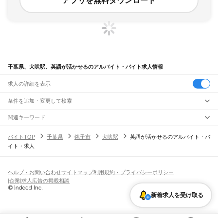
アプリを無料ダウンロード
千葉県、犬吠駅、英語が活かせるのアルバイト・バイト求人情報
求人の詳細を表示
条件を追加・変更して検索
市区町村を追加・変更
関連キーワード
完全在宅ワーク 全国
シール貼り 在宅
現在地周辺
ガチャガチャ
犬カフェ
千葉県
駅を追加・変更
バイトTOP
千葉県
銚子市
犬吠駅
英語が活かせるのアルバイト・バ
千葉県
すべて
イト・求人
千葉市
すべて
職種を追加・変更
JR武蔵野線
中央区
花見川区
稲毛区
若葉区
緑区
美浜区
南流山駅
新松戸駅
新八柱駅
東松戸駅
市川大野駅
船橋法典駅
西船橋駅
飲食・フードサービス
銚子市
市川市
船橋市
館山市
木更津市
松戸市
野田市
茂原市
成田市
佐倉市
東金市
特徴を追加・変更
飲食・フードサービス
すべて
ヘルプ・お問い合わせ
サイトマップ
利用規約・プライバシーポリシー
JR中央・総武線
旭市
習志野市
柏市
勝浦市
市原市
流山市
八千代市
我孫子市
鴨川市
鎌ケ谷市
ホールスタッフ
キッチンスタッフ
皿洗い・洗い場
精肉・鮮魚加工
給食調理
人気
[企業]求人広告の掲載相談
市川駅
本八幡駅
下総中山駅
西船橋駅
船橋駅
東船橋駅
津田沼駅
幕張本郷駅
幕張駅
君津市
富津市
浦安市
四街道市
袖ケ浦市
八街市
印西市
白井市
富里市
南房総市
雇用形態を追加・変更
パン屋（ベーカリー）
フードカウンター販売員
バー（BAR）・バーテンダー
日払いOK
高校生歓迎
学生歓迎
深夜の仕事
髪型・髪色自由
ひげOK
ネイルOK
新検見川駅
稲毛駅
西千葉駅
千葉駅
匝瑳市
香取市
山武市
いすみ市
大網白里市
印旛郡
香取郡
山武郡
長生郡
夷隅郡
飲食店補助（開店・閉店準備）
飲食店（店長・マネージャー）
新着求人を受け取る
ピアスOK
アルバイト・パート
履歴書不要
オープニングスタッフ
留学生・外国人活躍中
安房郡
都道府県を変更
営業・販売
JR総武本線
勤務期間
正社員
市川駅
船橋駅
津田沼駅
稲毛駅
千葉駅
東千葉駅
都賀駅
四街道駅
物井駅
佐倉駅
営業・販売
すべて
短期
契約社員
単発・1日OK
長期
期間限定（春夏冬休み等）