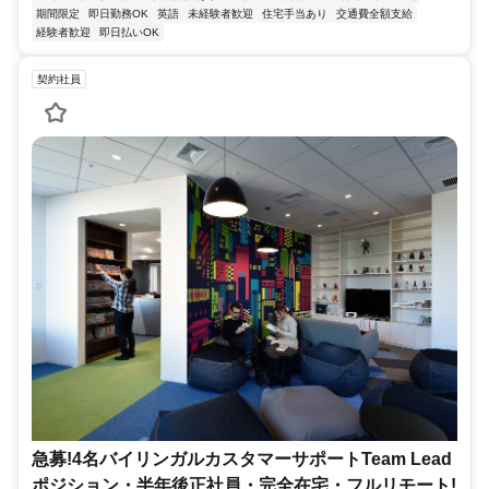
期間限定
即日勤務OK
英語
未経験者歓迎
住宅手当あり
交通費全額支給
経験者歓迎
即日払いOK
契約社員
急募!4名バイリンガルカスタマーサポートTeam Lead
ポジション・半年後正社員・完全在宅・フルリモート!