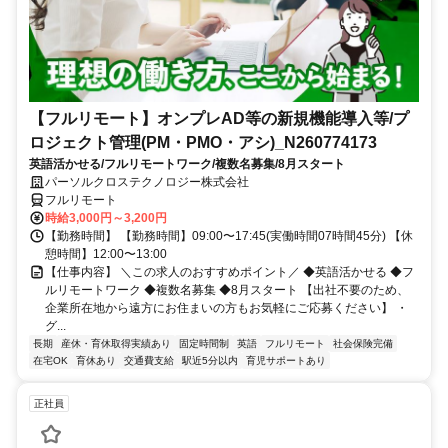
【フルリモート】オンプレAD等の新規機能導入等/プ
ロジェクト管理(PM・PMO・アシ)_N260774173
英語活かせる/フルリモートワーク/複数名募集/8月スタート
パーソルクロステクノロジー株式会社
フルリモート
時給3,000円～3,200円
【勤務時間】 【勤務時間】09:00〜17:45(実働時間07時間45分) 【休
憩時間】12:00〜13:00
【仕事内容】 ＼この求人のおすすめポイント／ ◆英語活かせる ◆フ
ルリモートワーク ◆複数名募集 ◆8月スタート 【出社不要のため、
企業所在地から遠方にお住まいの方もお気軽にご応募ください】 ・
グ...
長期
産休・育休取得実績あり
固定時間制
英語
フルリモート
社会保険完備
在宅OK
育休あり
交通費支給
駅近5分以内
育児サポートあり
正社員