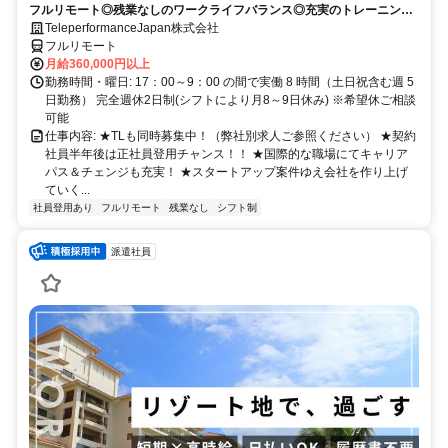
フルリモート◎残業なしのワークライフバランス◎充実のトレーニング
◎語学を活かして将来キャリア有望
TeleperformanceJapan株式会社
フルリモート
月給360,000円以上
勤務時間・曜日: 17：00～9：00 の間で実働 8 時間（土日祝含む週 5
日勤務） 完全週休2日制(シフトにより月8～9日休み) ※希望休ご相談
可能
仕事内容: ★TLも同時募集中！（弊社別求人ご参照ください） ★契約
社員半年後は正社員登用チャンス！！ ★国際的な職場にてキャリア
パス＆チェンジも充実！ ★スタートアップ案件ゆえ会社を作り上げ
ていく...
社員登用あり
フルリモート
残業なし
シフト制
派遣社員