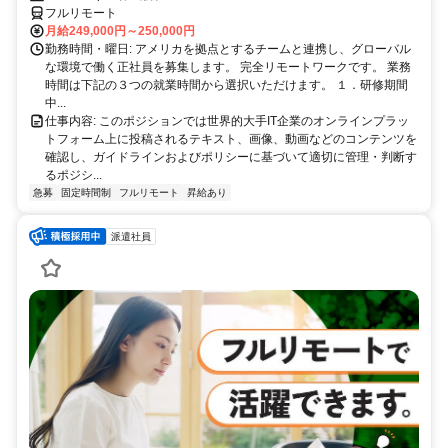
フルリモート
月給249,000円～250,000円
勤務時間・曜日: アメリカを拠点とするチームと連携し、グローバル
な環境で働く正社員を募集します。 完全リモートワークです。 業務
時間は下記の３つの就業時間から選択いただけます。 １．研修期間
中...
仕事内容: このポジションでは世界的大手IT企業のオンラインプラッ
トフォーム上に投稿されるテキスト、画像、動画などのコンテンツを
確認し、ガイドラインおよびポリシーに基づいて適切に管理・判断す
るポジシ...
急募
固定時間制
フルリモート
昇給あり
派遣社員