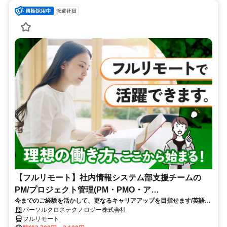
派遣社員
【フルリモート】社内情報システム部支援チームの
PM/プロジェクト管理(PM・PMO・ア
今までのご経験を活かして、更なるキャリアアップを目指せます/英語活
シ)_N260774362
かせる/大手通信会社勤務/フルリモートワーク/10月スタート
パーソルクロステクノロジー株式会社
フルリモート