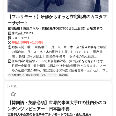
【フルリモート】研修からずっと在宅勤務のカスタマ
ーサポート
在宅勤務！英語スキル（英検2級/TOEIC600点以上目安）か宿業界での
就労経験のいずれか必須★週4〜OK◎
株式会社WeIns
フルリモート
時給1,500円～1,550円
勤務時間・曜日: 可能曜日： 月・火・水・木・金 *週４勤務をご希望
の場合は、月・火・水・木の勤務をお願いしております。 勤務期
間： 長期【3ヶ月以上】 勤務条件 備考： お子様の急な病気...
仕事内容: 電話やメールで新規顧客対応、操作説明などを行います。
月曜〜金曜日、週4~5日、1日あたり6~8時間勤務となります。 メー
ルの返信作業が40%、電話対応は60%ほど応募資格・エクセル、ワ...
社員登用あり
固定時間制
フルリモート
在宅OK
正社員
【韓国語・英語必須】世界的米国大手ITの社内外のコ
ンテンツレビュアー・日本語不要
世界的大手企業のお仕事をフルリモートで担当・正社員雇用