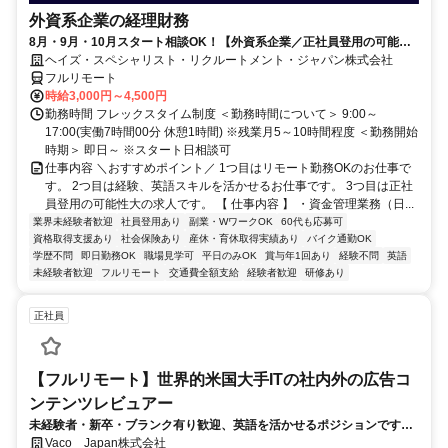
外資系企業の経理財務
8月・9月・10月スタート相談OK！【外資系企業／正社員登用の可能性
大／700万～800万／リモート勤務OK】経理財務
ヘイズ・スペシャリスト・リクルートメント・ジャパン株式会社
フルリモート
時給3,000円～4,500円
勤務時間 フレックスタイム制度 ＜勤務時間について＞ 9:00～
17:00(実働7時間00分 休憩1時間) ※残業月5～10時間程度 ＜勤務開始
時期＞ 即日～ ※スタート日相談可
仕事内容 ＼おすすめポイント／ 1つ目はリモート勤務OKのお仕事で
す。 2つ目は経験、英語スキルを活かせるお仕事です。 3つ目は正社
員登用の可能性大の求人です。 【 仕事内容 】 ・資金管理業務（日...
業界未経験者歓迎
社員登用あり
副業・WワークOK
60代も応募可
資格取得支援あり
社会保険あり
産休・育休取得実績あり
バイク通勤OK
学歴不問
即日勤務OK
職場見学可
平日のみOK
賞与年1回あり
経験不問
英語
未経験者歓迎
フルリモート
交通費全額支給
経験者歓迎
研修あり
正社員
【フルリモート】世界的米国大手ITの社内外の広告コ
ンテンツレビュアー
未経験者・新卒・ブランク有り歓迎、英語を活かせるポジションです。
完全リモート
Vaco Japan株式会社