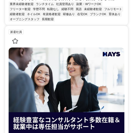
業界未経験者歓迎
ランチタイム
社員登用あり
副業・WワークOK
フリーター歓迎
学歴不問
転勤なし
経験不問
英語
未経験者歓迎
フルリモート
経験者歓迎
ネイルOK
有資格者歓迎
研修あり
在宅OK
ブランクOK
育休あり
オープニングスタッフ
長期歓迎
派遣社員