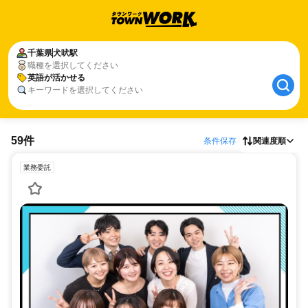
千葉県
犬吠駅
職種を選択してください
英語が活かせる
キーワードを選択してください
59件
条件保存
関連度順
業務委託