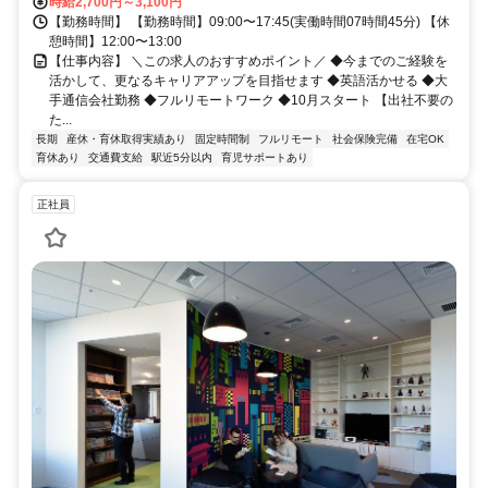
時給2,700円～3,100円
【勤務時間】 【勤務時間】09:00〜17:45(実働時間07時間45分) 【休
憩時間】12:00〜13:00
【仕事内容】 ＼この求人のおすすめポイント／ ◆今までのご経験を
活かして、更なるキャリアアップを目指せます ◆英語活かせる ◆大
手通信会社勤務 ◆フルリモートワーク ◆10月スタート 【出社不要の
た...
長期
産休・育休取得実績あり
固定時間制
フルリモート
社会保険完備
在宅OK
育休あり
交通費支給
駅近5分以内
育児サポートあり
正社員