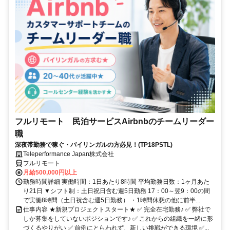
フルリモート 民泊サービスAirbnbのチームリーダー
職
深夜帯勤務で稼ぐ・バイリンガルの方必見！(TP18PSTL)
Teleperformance Japan株式会社
フルリモート
月給500,000円以上
勤務時間詳細 実働時間：1日あたり8時間 平均勤務日数：1ヶ月あた
り21日 ▼シフト制：土日祝日含む週5日勤務 17：00～翌9：00の間
で実働8時間（土日祝含む週5日勤務） ・1時間休憩の他に前半...
仕事内容 ★新規プロジェクトスタート★ ✅ 完全在宅勤務♪ ✅ 弊社で
しか募集をしていないポジションです♪ ✅ これからの組織を一緒に形
づくるやりがい ✅ 前例にとらわれず、新しい挑戦ができる環境 ✅...