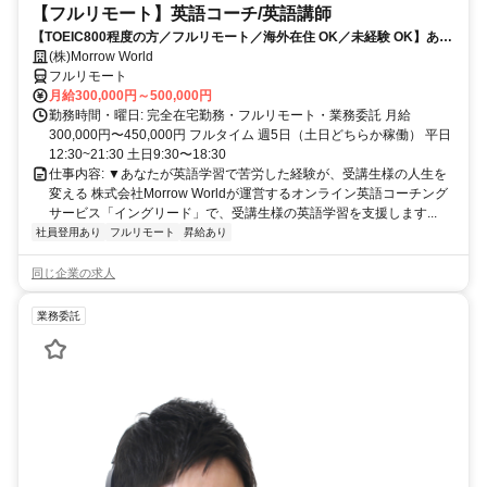
【フルリモート】英語コーチ/英語講師
【TOEIC800程度の方／フルリモート／海外在住 OK／未経験 OK】あな
たが英語学習で経験した失敗も成功も。すべてが、受講生の人生を変え
(株)Morrow World
るお仕事です。
フルリモート
月給300,000円～500,000円
勤務時間・曜日: 完全在宅勤務・フルリモート・業務委託 月給
300,000円〜450,000円 フルタイム 週5日（土日どちらか稼働） 平日
12:30~21:30 土日9:30〜18:30
仕事内容: ▼あなたが英語学習で苦労した経験が、受講生様の人生を
変える 株式会社Morrow Worldが運営するオンライン英語コーチング
サービス「イングリード」で、受講生様の英語学習を支援します...
社員登用あり
フルリモート
昇給あり
同じ企業の求人
業務委託