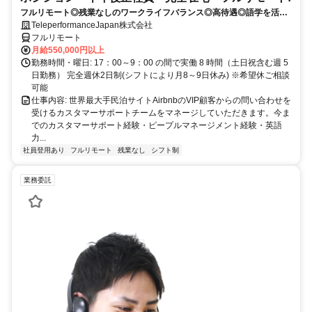
フルリモート◎残業なしのワークライフバランス◎高待遇◎語学を活か
して将来キャリア有望
TeleperformanceJapan株式会社
フルリモート
月給550,000円以上
勤務時間・曜日: 17：00～9：00 の間で実働 8 時間（土日祝含む週 5
日勤務） 完全週休2日制(シフトにより月8～9日休み) ※希望休ご相談
可能
仕事内容: 世界最大手民泊サイトAirbnbのVIP顧客からの問い合わせを
受けるカスタマーサポートチームをマネージしていただきます。今ま
でのカスタマーサポート経験・ピープルマネージメント経験・英語
力...
社員登用あり
フルリモート
残業なし
シフト制
業務委託