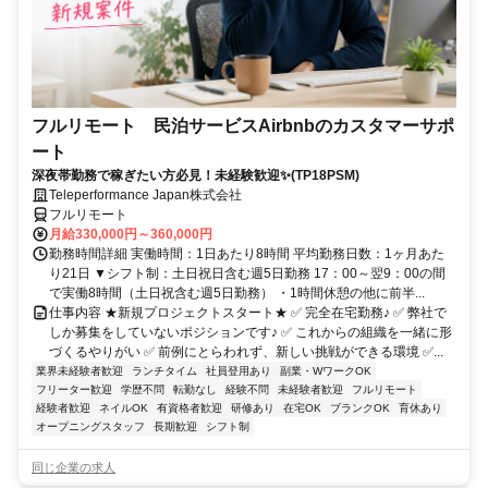
フルリモート 民泊サービスAirbnbのカスタマーサポ
ート
深夜帯勤務で稼ぎたい方必見！未経験歓迎✨(TP18PSM)
Teleperformance Japan株式会社
フルリモート
月給330,000円～360,000円
勤務時間詳細 実働時間：1日あたり8時間 平均勤務日数：1ヶ月あた
り21日 ▼シフト制：土日祝日含む週5日勤務 17：00～翌9：00の間
で実働8時間（土日祝含む週5日勤務） ・1時間休憩の他に前半...
仕事内容 ★新規プロジェクトスタート★ ✅ 完全在宅勤務♪ ✅ 弊社で
しか募集をしていないポジションです♪ ✅ これからの組織を一緒に形
づくるやりがい ✅ 前例にとらわれず、新しい挑戦ができる環境 ✅...
業界未経験者歓迎
ランチタイム
社員登用あり
副業・WワークOK
フリーター歓迎
学歴不問
転勤なし
経験不問
未経験者歓迎
フルリモート
経験者歓迎
ネイルOK
有資格者歓迎
研修あり
在宅OK
ブランクOK
育休あり
オープニングスタッフ
長期歓迎
シフト制
同じ企業の求人