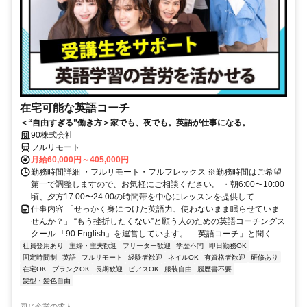
在宅可能な英語コーチ
＜“自由すぎる”働き方＞家でも、夜でも。英語が仕事になる。
90株式会社
フルリモート
月給60,000円～405,000円
勤務時間詳細 ・フルリモート・フルフレックス ※勤務時間はご希望
第一で調整しますので、お気軽にご相談ください。 ・朝6:00〜10:00
頃、夕方17:00〜24:00の時間帯を中心にレッスンを提供して...
仕事内容 「せっかく身につけた英語力、使わないまま眠らせていま
せんか？」 “もう挫折したくない”と願う人のための英語コーチングス
クール 「90 English」を運営しています。 「英語コーチ」と聞く...
社員登用あり
主婦・主夫歓迎
フリーター歓迎
学歴不問
即日勤務OK
固定時間制
英語
フルリモート
経験者歓迎
ネイルOK
有資格者歓迎
研修あり
在宅OK
ブランクOK
長期歓迎
ピアスOK
服装自由
履歴書不要
髪型・髪色自由
同じ企業の求人