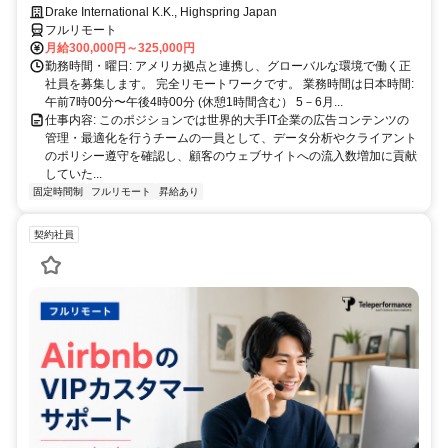
Drake International K.K., Highspring Japan
フルリモート
月給300,000円～325,000円
勤務時間・曜日: アメリカ拠点と連携し、グローバルな環境で働く正
社員を募集します。 完全リモートワークです。 業務時間は日本時間:
午前7時00分〜午後4時00分 (休憩1時間含む） 5－6月...
仕事内容: このポジションでは世界的大手IT企業の広告コンテンツの
管理・最適化を行うチームの一員として、データ分析やクライアント
のポリシー遵守を確認し、顧客のウェブサイトへの流入数増加に貢献
していた...
固定時間制
フルリモート
昇給あり
契約社員