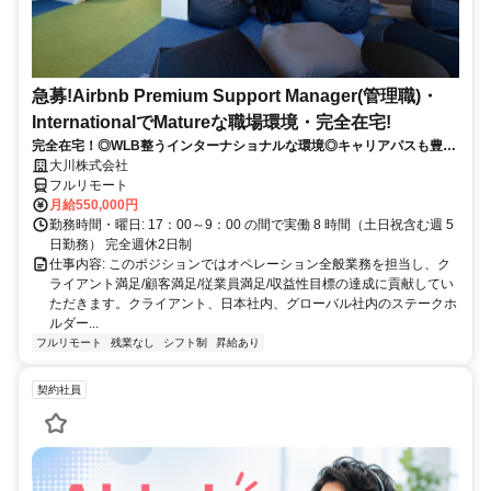
急募!Airbnb Premium Support Manager(管理職)・
InternationalでMatureな職場環境・完全在宅!
完全在宅！◎WLB整うインターナショナルな環境◎キャリアパスも豊富
◎
大川株式会社
フルリモート
月給550,000円
勤務時間・曜日: 17：00～9：00 の間で実働 8 時間（土日祝含む週 5
日勤務） 完全週休2日制
仕事内容: このポジションではオペレーション全般業務を担当し、ク
ライアント満足/顧客満足/従業員満足/収益性目標の達成に貢献してい
ただきます。クライアント、日本社内、グローバル社内のステークホ
ルダー...
フルリモート
残業なし
シフト制
昇給あり
契約社員