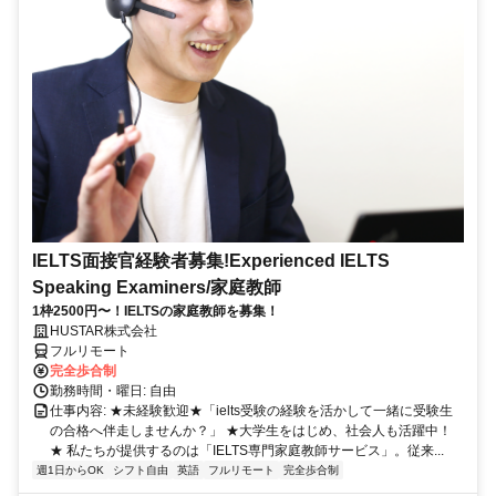
IELTS面接官経験者募集!Experienced IELTS
Speaking Examiners/家庭教師
1枠2500円〜！IELTSの家庭教師を募集！
HUSTAR株式会社
フルリモート
完全歩合制
勤務時間・曜日: 自由
仕事内容: ★未経験歓迎★「ielts受験の経験を活かして一緒に受験生
の合格へ伴走しませんか？」 ★大学生をはじめ、社会人も活躍中！
★ 私たちが提供するのは「IELTS専門家庭教師サービス」。従来...
週1日からOK
シフト自由
英語
フルリモート
完全歩合制