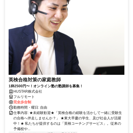
英検合格対策の家庭教師
1枠2500円〜！オンライン塾の塾講師を募集！
HUSTAR株式会社
フルリモート
完全歩合制
勤務時間・曜日: 自由
仕事内容: ★未経験歓迎★「英検合格の経験を活かして一緒に受験生
の合格へ伴走しませんか？」 ★東大早慶の学生、及び社会人が活躍
中！★ 私たちが提供するのは「英検コーチングサービス」。従来の
予備校や...