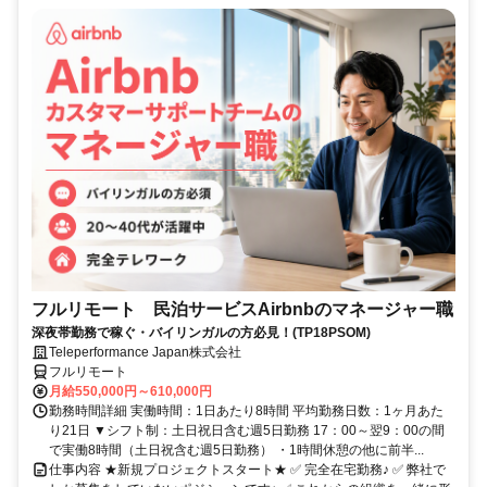
フルリモート 民泊サービスAirbnbのマネージャー職
深夜帯勤務で稼ぐ・バイリンガルの方必見！(TP18PSOM)
Teleperformance Japan株式会社
フルリモート
月給550,000円～610,000円
勤務時間詳細 実働時間：1日あたり8時間 平均勤務日数：1ヶ月あた
り21日 ▼シフト制：土日祝日含む週5日勤務 17：00～翌9：00の間
で実働8時間（土日祝含む週5日勤務） ・1時間休憩の他に前半...
仕事内容 ★新規プロジェクトスタート★ ✅ 完全在宅勤務♪ ✅ 弊社で