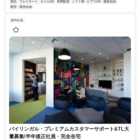
英語
フルリモート
ネイルOK
長期歓迎
シフト制
ピアスOK
服装自由
髪型・髪色自由
契約社員
バイリンガル・プレミアムカスタマーサポート&TL大
量募集!半年後正社員・完全在宅