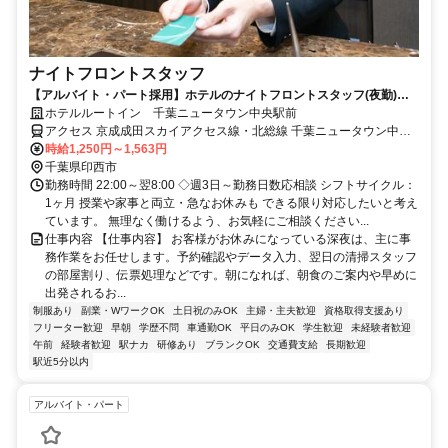
ナイトフロントスタッフ
【アルバイト・パート採用】ホテルのナイトフロントスタッフ(夜勤)／
未経験歓迎！接客スキルも身につく
ホテルルートイン 千葉ニュータウン中央駅前
アクセス 京成成田スカイアクセス線・北総線 千葉ニュータウン中央
徒歩約4分
時給1,250円～1,563円
千葉県印西市
勤務時間 22:00～翌8:00 ◇週3日～勤務日数応相談 シフトサイクル：
1ヶ月 授業や家事と両立・急なお休みも できる限り対応したいと考え
ています。 無理なく働けるよう、お気軽にご相談ください...
仕事内容 【仕事内容】 お客様がお休みになっている深夜は、主に事
務作業をお任せします。予約確認やデータ入力、翌日の清掃スタッフ
の部屋割り、伝票処理などです。朝になれば、朝食のご案内や早めに
出発されるお...
制服あり
副業・WワークOK
土日祝のみOK
主婦・主夫歓迎
資格取得支援あり
フリーター歓迎
早朝
学歴不問
車通勤OK
平日のみOK
学生歓迎
未経験者歓迎
午前
経験者歓迎
駅ナカ
研修あり
ブランクOK
交通費支給
長期歓迎
駅近5分以内
アルバイト・パート