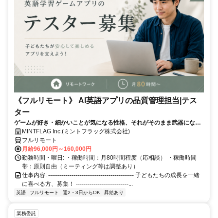
《フルリモート》 AI英語アプリの品質管理担当|テス
ター
ゲームが好き・細かいことが気になる性格、それがそのまま武器になる
仕事です！
MINTFLAG Inc.(ミントフラッグ株式会社)
フルリモート
月給96,000円～160,000円
勤務時間・曜日: ・稼働時間：月80時間程度（応相談） ・稼働時間
帯：原則自由（ミーティング等は調整あり）
仕事内容: -------------------------------------------- 子どもたちの成長を一緒
に喜べる方、募集！ ---------------------------...
英語
フルリモート
週2・3日からOK
昇給あり
業務委託