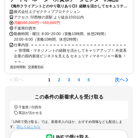
《海外クライアントとのやり取りあり◎》経験を活かしてセキュリティ
マネージャーへキャリアアップ！家賃補助あり◎
株式会社エグゼクティブプロテクション
アクセス: 印西牧の原駅 より徒歩10分以内
月給500,000円～550,000円
千葉県印西市
勤務時間・曜日: 8:00~20:00（実働10時間、休憩2時間）
20:00~8:00（実働10時間、休憩2時間）
仕事内容: ＝＝＝＝＝＝＝＝＝＝＝＝＝＝＝＝＝＝＝＝＝＝＝＝＝＝
＝ 管理職・マネジメントの経験を活かしてキャリアアップ！ 外資系
企業の国内新規ビジネスを支える セキュリティマネージャー募集 ！
＝＝...
固定時間制
交通費支給
前へ
次へ
1
2
3
4
5
この条件の新着求人を受け取る
千葉県 / 印西市
英語が活かせる
「LINEで受け取る」では、新着求人のほか、おすすめ情報なども配信しま
す。
詳しくはこちら
LINEで受け取る