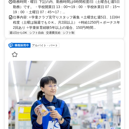
勤務時間・曜日: 下記の内、勤務時間は6時間程度/日（土曜含む週5日
勤務）です。 ・学校開業日 13：00〜19：00 ・学校休業日 07：15〜
19：00 ・土曜日 07：45〜17：...
仕事内容: ✧学童クラブ見守りスタッフ募集 ✧土曜含む週5日、1日6H
程度（土曜は隔週でもＯＫ。月2回以上） ✧時給1250円＋ボーナス年
2回あり ✧学童保育経験5年以上の場合、150円/時間...
週1日からOK
シフト自由
交通費支給
シフト制
アルバイト・パート