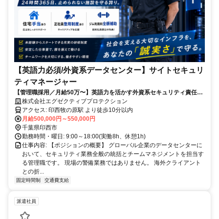
【英語力必須/外資系データセンター】サイトセキュリ
ティマネージャー
【管理職採用／月給50万〜】英語力を活かす外資系セキュリティ責任
者！土日祝休み／ゴールドジム無料
株式会社エグゼクティブプロテクション
アクセス: 印西牧の原駅 より徒歩10分以内
月給500,000円～550,000円
千葉県印西市
勤務時間・曜日: 9:00～18:00(実働8h、休憩1h)
仕事内容: 【ポジションの概要】 グローバル企業のデータセンターに
おいて、セキュリティ業務全般の統括とチームマネジメントを担当す
る管理職です。 現場の警備業務ではありません。 海外クライアント
との折...
固定時間制
交通費支給
派遣社員