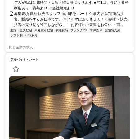
与の変動は勤務時間・日数・曜日等によります ★年1回、昇給・昇格
制度あり・賞与あり ※当社規定あり
募集要項 職種 販売スタッフ 雇用形態 パート 仕事内容 家電製品接
客、販売をするお仕事です。 ※ノルマはありません！ ◇接客・販売
担当の売り場を巡回しながら、 ・お客様のご要望をお伺い ・商...
主婦・主夫歓迎
未経験者歓迎
制服貸与
ブランクOK
育休あり
交通費支給
シフト制
社割あり
同じ企業の求人
アルバイト・パート