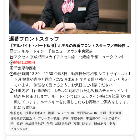
遅番フロントスタッフ
【アルバイト・パート採用】ホテルの遅番フロントスタッフ／未経験歓
迎！働きながら接客スキルも身につく
ホテルルートイン 千葉ニュータウン中央駅前
アクセス 京成成田スカイアクセス線・北総線 千葉ニュータウン中央
徒歩約4分
時給1,200円
千葉県印西市
勤務時間 13:30～22:30 ◇週3日～勤務日数応相談 シフトサイクル：1
ヶ月 授業や家事と両立・急なお休みも できる限り対応したいと考え
ています。 無理なく働けるよう、お気軽にご相談ください...
仕事内容 【仕事内容】 ホテルに到着されたお客様のチェックイン手
続きをお任せします。ルートインではチェックイン時にお部屋代を頂
戴しています。ルームキーをお渡ししたらお部屋のご案内をします。
他にも電話応...
制服あり
扶養内勤務OK
副業・WワークOK
土日祝のみOK
主婦・主夫歓迎
資格取得支援あり
フリーター歓迎
早朝
学歴不問
車通勤OK
平日のみOK
学生歓迎
未経験者歓迎
午前
経験者歓迎
夜間
駅ナカ
研修あり
夕方
ブランクOK