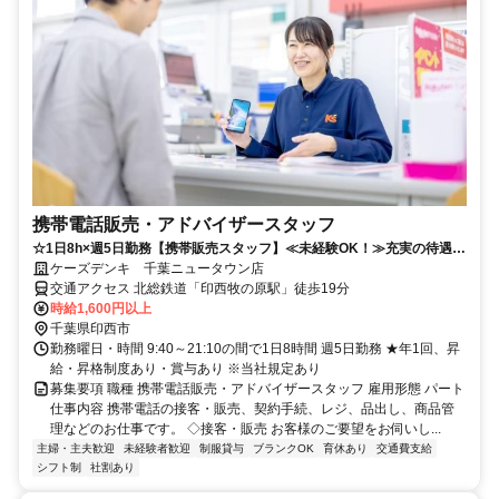
携帯電話販売・アドバイザースタッフ
☆1日8h×週5日勤務【携帯販売スタッフ】≪未経験OK！≫充実の待遇で
働きやすさ抜群◎
ケーズデンキ 千葉ニュータウン店
交通アクセス 北総鉄道「印西牧の原駅」徒歩19分
時給1,600円以上
千葉県印西市
勤務曜日・時間 9:40～21:10の間で1日8時間 週5日勤務 ★年1回、昇
給・昇格制度あり・賞与あり ※当社規定あり
募集要項 職種 携帯電話販売・アドバイザースタッフ 雇用形態 パート
仕事内容 携帯電話の接客・販売、契約手続、レジ、品出し、商品管
理などのお仕事です。 ◇接客・販売 お客様のご要望をお伺いし...
主婦・主夫歓迎
未経験者歓迎
制服貸与
ブランクOK
育休あり
交通費支給
シフト制
社割あり