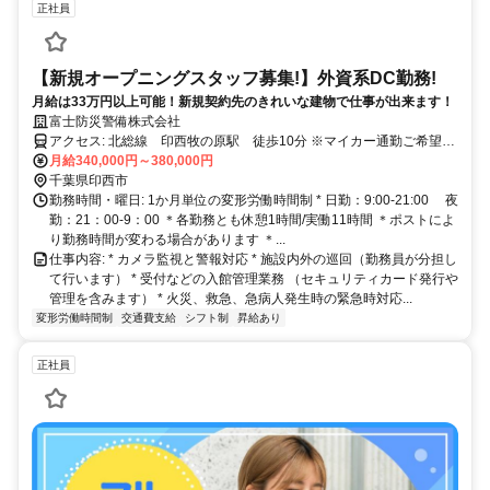
正社員
【新規オープニングスタッフ募集!】外資系DC勤務!
月給は33万円以上可能！新規契約先のきれいな建物で仕事が出来ます！
富士防災警備株式会社
アクセス: 北総線 印西牧の原駅 徒歩10分 ※マイカー通勤ご希望の
方は応相談
月給340,000円～380,000円
千葉県印西市
勤務時間・曜日: 1か月単位の変形労働時間制 * 日勤：9:00-21:00 夜
勤：21：00-9：00 ＊各勤務とも休憩1時間/実働11時間 ＊ポストによ
り勤務時間が変わる場合があります ＊...
仕事内容: * カメラ監視と警報対応 * 施設内外の巡回（勤務員が分担し
て行います） * 受付などの入館管理業務 （セキュリティカード発行や
管理を含みます） * 火災、救急、急病人発生時の緊急時対応...
変形労働時間制
交通費支給
シフト制
昇給あり
正社員