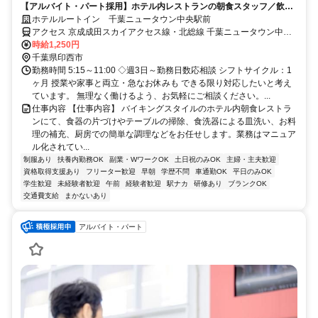
【アルバイト・パート採用】ホテル内レストランの朝食スタッフ／飲食
未経験歓迎！主婦(夫)さん活躍中
ホテルルートイン 千葉ニュータウン中央駅前
アクセス 京成成田スカイアクセス線・北総線 千葉ニュータウン中央
徒歩約4分
時給1,250円
千葉県印西市
勤務時間 5:15～11:00 ◇週3日～勤務日数応相談 シフトサイクル：1
ヶ月 授業や家事と両立・急なお休みも できる限り対応したいと考え
ています。 無理なく働けるよう、お気軽にご相談ください。...
仕事内容 【仕事内容】 バイキングスタイルのホテル内朝食レストラ
ンにて、食器の片づけやテーブルの掃除、食洗器による皿洗い、お料
理の補充、厨房での簡単な調理などをお任せします。業務はマニュア
ル化されてい...
制服あり
扶養内勤務OK
副業・WワークOK
土日祝のみOK
主婦・主夫歓迎
資格取得支援あり
フリーター歓迎
早朝
学歴不問
車通勤OK
平日のみOK
学生歓迎
未経験者歓迎
午前
経験者歓迎
駅ナカ
研修あり
ブランクOK
交通費支給
まかないあり
アルバイト・パート