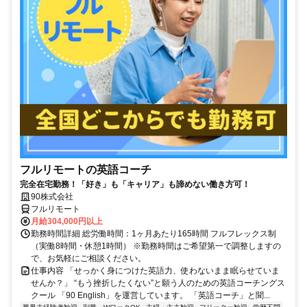
フルリモートの英語コーチ
完全在宅勤務！「好き」も「キャリア」も諦めない働き方可！
90株式会社
フルリモート
月給304,000円以上
勤務時間詳細 総労働時間：1ヶ月あたり165時間 フルフレックス制
（実働8時間・休憩1時間） ※勤務時間はご希望第一で調整しますの
で、お気軽にご相談ください。
仕事内容 「せっかく身につけた英語力、使わないまま眠らせていま
せんか？」 “もう挫折したくない”と願う人のための英語コーチングス
クール 「90 English」を運営しています。 「英語コーチ」と聞...