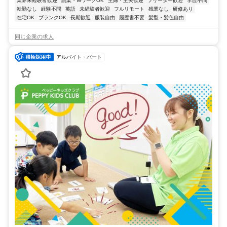
業界未経験者歓迎
副業・WワークOK
主婦・主夫歓迎
フリーター歓迎
学歴不問
転勤なし
経験不問
英語
未経験者歓迎
フルリモート
残業なし
研修あり
在宅OK
ブランクOK
長期歓迎
服装自由
履歴書不要
髪型・髪色自由
同じ企業の求人
アルバイト・パート