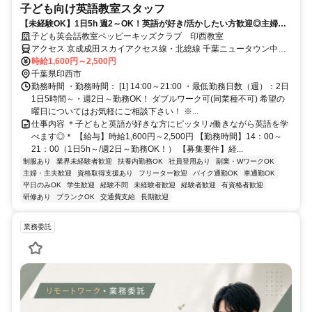
子ども向け英語教室スタッフ
【未経験OK】1日5h 週2～OK！英語が好き/活かしたい方歓迎◎主婦
(夫)/学生も活躍中！
子ども英会話教室ペッピーキッズクラブ 印西教室
アクセス 京成成田スカイアクセス線・北総線 千葉ニュータウン中央
徒歩約29分、京成成田スカイアクセス線・北総線 印西牧の原南口徒
時給1,600円～2,500円
歩約35分 北総鉄道北総線「千葉ニュータウン中央駅」より車7分 ／
千葉県印西市
近隣教室への勤務も応相談 ※屋内禁煙
勤務時間 ・勤務時間： [1] 14:00～21:00 ・最低勤務日数（週）：2日
1日5時間～・週2日～勤務OK！ ダブルワーク可(同業種不可) 希望の
曜日についてはお気軽にご相談下さい！ ※...
仕事内容 ＊子どもと英語が好きな方にピッタリ♪働きながら英語を学
べます◎＊ 【給与】時給1,600円～2,500円 【勤務時間】14：00～
21：00（1日5h～/週2日～勤務OK！） 【募集要件】経...
制服あり
業界未経験者歓迎
扶養内勤務OK
社員登用あり
副業・WワークOK
主婦・主夫歓迎
資格取得支援あり
フリーター歓迎
バイク通勤OK
車通勤OK
平日のみOK
学生歓迎
経験不問
未経験者歓迎
経験者歓迎
有資格者歓迎
研修あり
ブランクOK
交通費支給
長期歓迎
業務委託