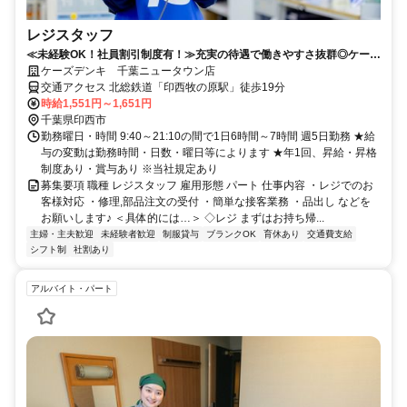
レジスタッフ
≪未経験OK！社員割引制度有！≫充実の待遇で働きやすさ抜群◎ケーズ
デンキでのレジスタッフ募集
ケーズデンキ 千葉ニュータウン店
交通アクセス 北総鉄道「印西牧の原駅」徒歩19分
時給1,551円～1,651円
千葉県印西市
勤務曜日・時間 9:40～21:10の間で1日6時間～7時間 週5日勤務 ★給
与の変動は勤務時間・日数・曜日等によります ★年1回、昇給・昇格
制度あり・賞与あり ※当社規定あり
募集要項 職種 レジスタッフ 雇用形態 パート 仕事内容 ・レジでのお
客様対応 ・修理,部品注文の受付 ・簡単な接客業務 ・品出し などを
お願いします♪ ＜具体的には…＞ ◇レジ まずはお持ち帰...
主婦・主夫歓迎
未経験者歓迎
制服貸与
ブランクOK
育休あり
交通費支給
シフト制
社割あり
アルバイト・パート