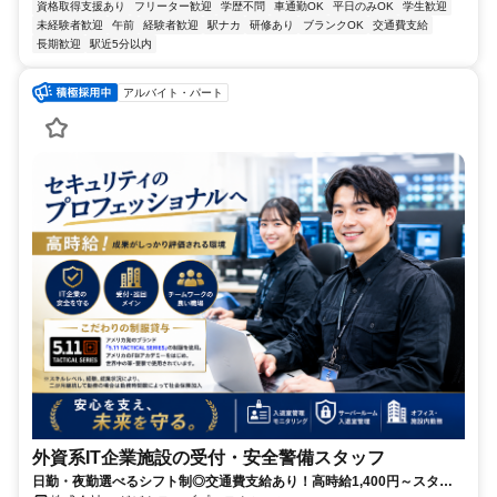
資格取得支援あり
フリーター歓迎
学歴不問
車通勤OK
平日のみOK
学生歓迎
未経験者歓迎
午前
経験者歓迎
駅ナカ
研修あり
ブランクOK
交通費支給
長期歓迎
駅近5分以内
アルバイト・パート
外資系IT企業施設の受付・安全警備スタッフ
日勤・夜勤選べるシフト制◎交通費支給あり！高時給1,400円～スター