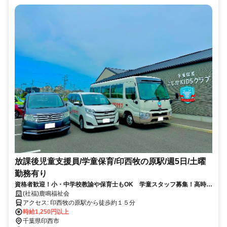
放課後児童支援員/学童保育/印西牧の原駅/週5日/土曜
勤務有り
資格者歓迎！小・中学校教諭や保育士もOK 学童スタッフ募集！高時給
1250円＋賞与年2回／社保加入
(社福)鹿鳴福祉会
アクセス: 印西牧の原駅から徒歩約１５分
時給1,250円以上
千葉県印西市