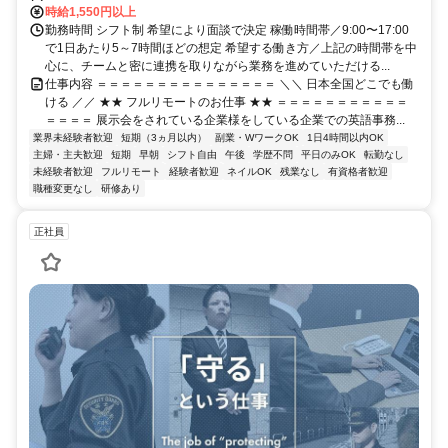
時給1,550円以上
勤務時間 シフト制 希望により面談で決定 稼働時間帯／9:00〜17:00
で1日あたり5～7時間ほどの想定 希望する働き方／上記の時間帯を中
心に、チームと密に連携を取りながら業務を進めていただける...
仕事内容 ＝＝＝＝＝＝＝＝＝＝＝＝＝＝＝ ＼＼ 日本全国どこでも働
ける ／／ ★★ フルリモートのお仕事 ★★ ＝＝＝＝＝＝＝＝＝＝＝
＝＝＝＝ 展示会をされている企業様をしている企業での英語事務...
業界未経験者歓迎
短期（3ヵ月以内）
副業・WワークOK
1日4時間以内OK
主婦・主夫歓迎
短期
早朝
シフト自由
午後
学歴不問
平日のみOK
転勤なし
未経験者歓迎
フルリモート
経験者歓迎
ネイルOK
残業なし
有資格者歓迎
職種変更なし
研修あり
正社員