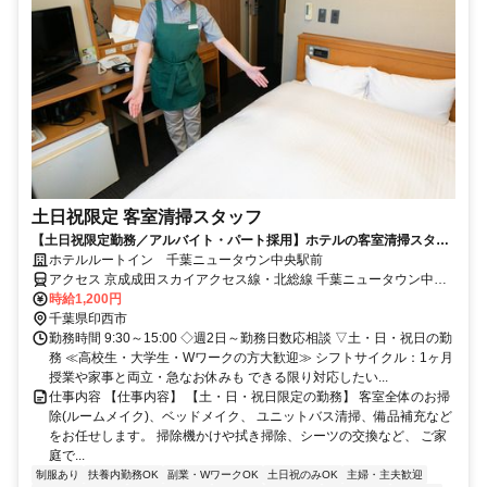
土日祝限定 客室清掃スタッフ
【土日祝限定勤務／アルバイト・パート採用】ホテルの客室清掃スタッ
フ／未経験歓迎！学生・主婦活躍中
ホテルルートイン 千葉ニュータウン中央駅前
アクセス 京成成田スカイアクセス線・北総線 千葉ニュータウン中央
徒歩約4分
時給1,200円
千葉県印西市
勤務時間 9:30～15:00 ◇週2日～勤務日数応相談 ▽土・日・祝日の勤
務 ≪高校生・大学生・Wワークの方大歓迎≫ シフトサイクル：1ヶ月
授業や家事と両立・急なお休みも できる限り対応したい...
仕事内容 【仕事内容】 【土・日・祝日限定の勤務】 客室全体のお掃
除(ルームメイク)、ベッドメイク、 ユニットバス清掃、備品補充など
をお任せします。 掃除機かけや拭き掃除、シーツの交換など、 ご家
庭で...
制服あり
扶養内勤務OK
副業・WワークOK
土日祝のみOK
主婦・主夫歓迎