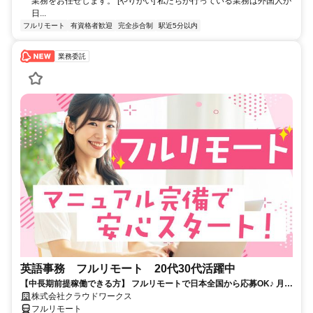
業務をお任せします。 [やりがい] 私たちが行っている業務は外国人が
日...
フルリモート
有資格者歓迎
完全歩合制
駅近5分以内
業務委託
英語事務 フルリモート 20代30代活躍中
【中長期前提稼働できる方】 フルリモートで日本全国から応募OK♪ 月稼
働100時間で安定収入！
株式会社クラウドワークス
フルリモート