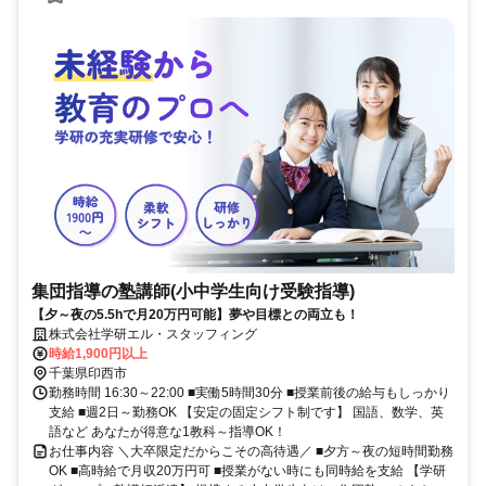
集団指導の塾講師(小中学生向け受験指導)
【夕～夜の5.5hで月20万円可能】夢や目標との両立も！
株式会社学研エル・スタッフィング
時給1,900円以上
千葉県印西市
勤務時間 16:30～22:00 ■実働5時間30分 ■授業前後の給与もしっかり
支給 ■週2日～勤務OK 【安定の固定シフト制です】 国語、数学、英
語など あなたが得意な1教科～指導OK！
お仕事内容 ＼大卒限定だからこその高待遇／ ■夕方～夜の短時間勤務
OK ■高時給で月収20万円可 ■授業がない時にも同時給を支給 【学研