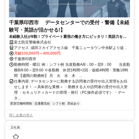
千葉県印西市 データセンターでの受付・警備【未経
験可・英語が活かせる!】
未経験入社が8割！プライベート重視の働き方にピッタリ！英語力を活
かせます！！
富士防災警備株式会社
アクセス: 成田スカイアクセス線 千葉ニュータウン中央駅より徒歩
15分
月給330,000円～400,000円
千葉県印西市
勤務時間・曜日: 例：シフト例 当直勤務A/8：00～翌8：00 当直勤
務B/9:00～翌9:00 ※各勤務 休憩1時間×2回・仮眠4時間・実働18時
間 【週間の勤務例】 月 火 水 木 ...
仕事内容: データセンターに勤務する訪問者の受付や出入管理をお任
せします！ ＜具体的な業務＞ ・勤務する人や訪問者の受付や出入管
理 ・セキュリティカードの管理・発行（PC操作必須です） ・デー
タ...
変形労働時間制
交通費支給
シフト制
昇給あり
同じ企業の求人
正社員