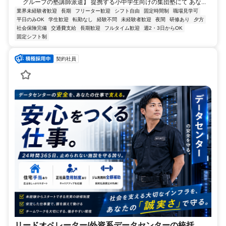
グループの塾講師派遣】 提携する小中学生向けの集団塾にて あな...
業界未経験者歓迎
長期
フリーター歓迎
シフト自由
固定時間制
職場見学可
平日のみOK
学生歓迎
転勤なし
経験不問
未経験者歓迎
夜間
研修あり
夕方
社会保険完備
交通費支給
長期歓迎
フルタイム歓迎
週2・3日からOK
固定シフト制
契約社員
リードオペレーター/外資系データセンターの統括