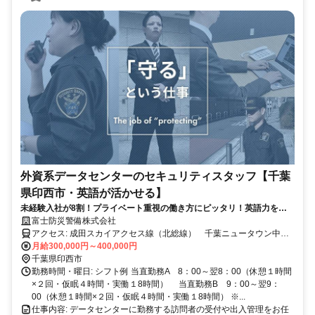
外資系データセンターのセキュリティスタッフ【千葉
県印西市・英語が活かせる】
未経験入社が8割！プライベート重視の働き方にピッタリ！英語力を活
かせます！！
富士防災警備株式会社
アクセス: 成田スカイアクセス線（北総線） 千葉ニュータウン中央
駅より徒歩15分
月給300,000円～400,000円
千葉県印西市
勤務時間・曜日: シフト例 当直勤務A 8：00～翌8：00（休憩１時間
×２回・仮眠４時間・実働１8時間） 当直勤務B 9：00～翌9：
00（休憩１時間×２回・仮眠４時間・実働１8時間） ※...
仕事内容: データセンターに勤務する訪問者の受付や出入管理をお任