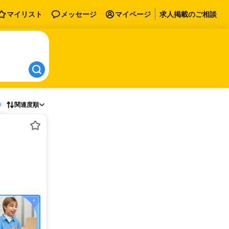
マイリスト
メッセージ
マイページ
求人掲載のご相談
存
関連度順