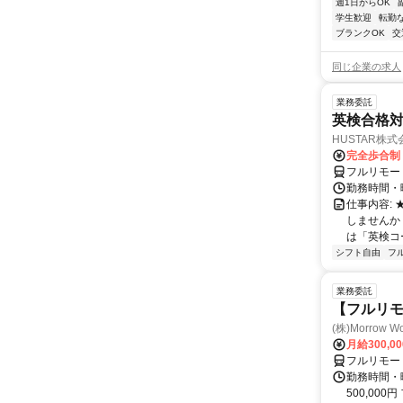
週1日からOK
学生歓迎
転勤
ブランクOK
交
同じ企業の求人
業務委託
英検合格
HUSTAR株式
完全歩合制
フルリモー
勤務時間・曜
仕事内容:
しませんか
は「英検コ
シフト自由
フ
業務委託
【フルリ
(株)Morrow Wo
月給300,0
フルリモー
勤務時間・曜
500,000