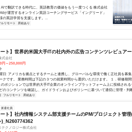
 ▼AIで翻訳できる時代に、英語教育の価値をもう一度つくる 株式会社
 Worldが運営するオンライン英語コーチングサービス「イングリード」
様の英語学習を支援します。...
フルリモート
昇給あり
ート】世界的米国大手ITの社内外の広告コンテンツレビュアー
n株式会社
00円～250,000円
ト
曜日: アメリカを拠点とするチームと連携し、グローバルな環境で働く正社員を募集
ークです。 業務時間は下記の３つの就業時間から選択いただけます。 １．研修期間中.
 このポジションでは世界的大手IT企業のオンラインプラットフォーム上に投稿され
どのコンテンツを確認し、ガイドラインおよびポリシーに基づいて適切に管理・判断す
制
フルリモート
昇給あり
派遣社員
ート】社内情報システム部支援チームのPM/プロジェクト管理(
_N260774362
ステクノロジー株式会社