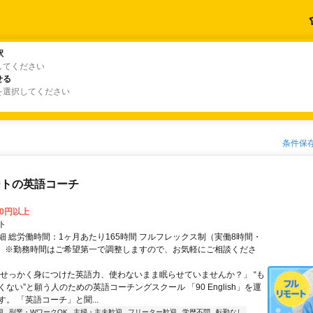
駅
駅
してください
せる
せる
を選択してください
条件保
ートの英語コーチ
00円以上
ト
細 総労働時間：1ヶ月あたり165時間 フルフレックス制（実働8時間・
） ※勤務時間はご希望第一で調整しますので、お気軽にご相談くださ
「せっかく身につけた英語力、使わないまま眠らせていませんか？」 “も
ない”と願う人のための英語コーチングスクール 「90 English」を運
。 「英語コーチ」と聞...
迎
副業・WワークOK
主婦・主夫歓迎
フリーター歓迎
学歴不問
転勤なし