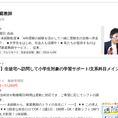
家庭教師
会社
ト
日: 自由
 ★未経験歓迎★「ielts受験の経験を活かして一緒に受験生の合格へ伴走
？」 ★大学生をはじめ、社会人も活躍中！★ 私たちが提供するのは
専門家庭教師サービス」。従来...
語
フルリモート
完全歩合制
週2・3日からOK
ート
】生徒宅へ訪問して小学生対象の学習サポート/文系科目メイン
ライ 教師管理部
円～17,200円
ト
担当科目や勤務曜日/時間は柔軟に対応でき、ご希望に応じてシフトの調
す。
【―― 未経験から、家庭教師のトライの先生に！ ――】 ▼▼ この求人
！ ▼▼ □得意な科目だけでOK！ □週1日・1時間～OK！柔軟シフト □Wワ
大歓迎！ □未経験...