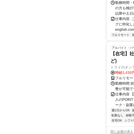
勤務時間・
の方も検討
以降や土日に
仕事内容:
グに特化した英
english.com
フルリモート
アルバイト・パ
【在宅】社
ど)
トライのオン
時給1,430
フルリモー
勤務時間 
整が可能で
仕事内容 
人のPOIN
ーク・副業に
週1日からOK
転勤なし
経験
在宅OK
シフト
同じ企業の求人