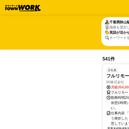
千葉県
千葉県
秋山
秋山
職種を選択
英語が活か
英語が活か
キーワード
541件
正社員
フルリモ
90株式会社
月給304,0
フルリモー
勤務時間詳
休憩1時間
い。
仕事内容 
う挫折したく
営しています
業界未経験者歓