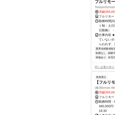
フルリモー
Teleperform
月給360,0
フルリモー
勤務時間詳
ト制：土日
日勤務） ・
仕事内容 
ていないポ
らわれず、新
業界未経験者歓
転勤なし
経験
研修あり
在宅O
同じ企業の求人
業務委託
【フルリ
(株)Morrow Wo
月給300,0
フルリモー
勤務時間・曜
480,000
18:30