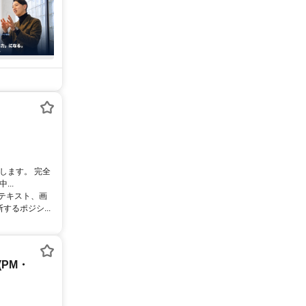
します。 完全
..
るテキスト、画
るポジシ...
PM・