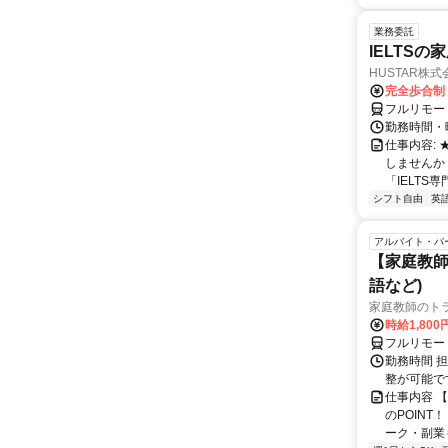
業務委託
IELTSの
HUSTAR株式
完全歩合制
フルリモー
勤務時間・曜
仕事内容:
しませんか
「IELTS
シフト自由
英
アルバイト・パ
【家庭教師
語など)
家庭教師のト
時給1,800
フルリモー
勤務時間 
整が可能で
仕事内容 
のPOINT
ーク・副業も