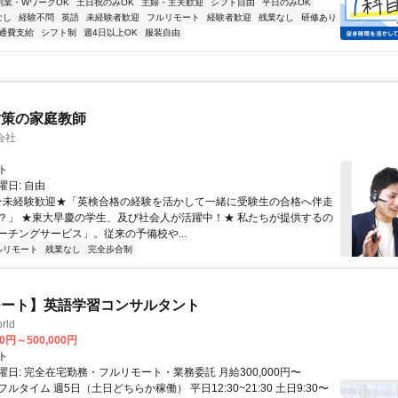
副業・WワークOK
土日祝のみOK
主婦・主夫歓迎
シフト自由
平日のみOK
なし
経験不問
英語
未経験者歓迎
フルリモート
経験者歓迎
残業なし
研修あり
通費支給
シフト制
週4日以上OK
服装自由
対策の家庭教師
会社
ト
日: 自由
 ★未経験歓迎★「英検合格の経験を活かして一緒に受験生の合格へ伴走
？」 ★東大早慶の学生、及び社会人が活躍中！★ 私たちが提供するの
ーチングサービス」。従来の予備校や...
ルリモート
残業なし
完全歩合制
モート】英語学習コンサルタント
rld
00円～500,000円
ト
日: 完全在宅勤務・フルリモート・業務委託 月給300,000円〜
円 フルタイム 週5日（土日どちらか稼働） 平日12:30~21:30 土日9:30〜