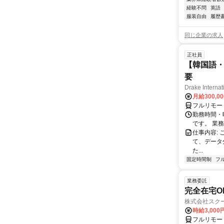
経験不問
英語
服装自由
履歴
同じ企業の求人
正社員
【韓国語・
要
Drake Internat
月給300,0
フルリモー
勤務時間・
です。 業務
仕事内容:
て、データ
た...
固定時間制
フ
業務委託
完全在宅O
株式会社スク
時給3,000
フルリモー