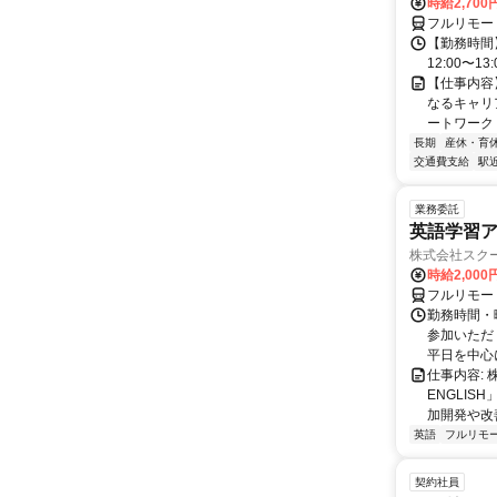
時給2,700
フルリモー
【勤務時間】
12:00〜13:
【仕事内容
なるキャリ
ートワーク 
長期
産休・育
交通費支給
駅
業務委託
英語学習ア
株式会社スク
時給2,000
フルリモー
勤務時間・曜
参加いただく
平日を中心に
仕事内容:
ENGLIS
加開発や改善
英語
フルリモ
契約社員