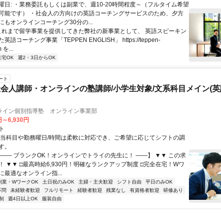
曜日: ・業務委託もしくは副業で、週10-20時間程度～（フルタイム希望
可能です） ・社会人の方向けの英語コーチングサービスのため、夕方
もオンラインコーチング30分の...
 これまで留学事業を提供してきた弊社の新事業として、 英語スピーキン
語コーチング事業「TEPPEN ENGLISH」 https://teppen-
 を...
在宅OK
週2・3日からOK
ート
会人講師・オンラインの塾講師/小学生対象/文系科目メイン(
ライン個別指導塾 オンライン事業部
円～6,930円
ト
担当科目や勤務曜日/時間は柔軟に対応でき、ご希望に応じてシフトの調
す。
【―― ブランクOK！オンラインでトライの先生に！ ――】 ▼▼ この求
T！ ▼▼ □最高時給6,930円！明確なランクアップ制度 □完全在宅！Wワ
最適なオンライン指...
副業・WワークOK
土日祝のみOK
主婦・主夫歓迎
シフト自由
平日のみOK
不問
未経験者歓迎
フルリモート
経験者歓迎
残業なし
有資格者歓迎
研修あり
制
週4日以上OK
服装自由