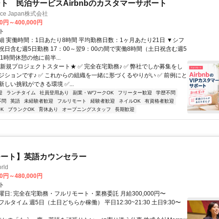
ト 民泊サービスAirbnbのカスタマーサポート
ance Japan株式会社
00円～400,000円
ト
細 実働時間：1日あたり8時間 平均勤務日数：1ヶ月あたり21日 ▼シフ
祝日含む週5日勤務 17：00～翌9：00の間で実働8時間（土日祝含む週5
1時間休憩の他に前半...
★新規プロジェクトスタート★ ✅ 完全在宅勤務♪ ✅ 弊社でしか募集をし
ジションです♪ ✅ これからの組織を一緒に形づくるやりがい ✅ 前例にと
しい挑戦ができる環境 ✅...
迎
ランチタイム
社員登用あり
副業・WワークOK
フリーター歓迎
学歴不問
不問
英語
未経験者歓迎
フルリモート
経験者歓迎
ネイルOK
有資格者歓迎
K
ブランクOK
育休あり
オープニングスタッフ
長期歓迎
モート】英語カウンセラー
rld
00円～480,000円
ト
日: 完全在宅勤務・フルリモート・業務委託 月給300,000円〜
円 フルタイム 週5日（土日どちらか稼働） 平日12:30~21:30 土日9:30〜