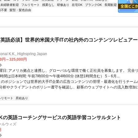
未経験者歓迎
フルリモート
残業なし
研修あり
在宅OK
ブランクOK
長期歓迎
書不要
髪型・髪色自由
英語必須】世界的米国大手ITの社内外のコンテンツレビュア
ional K.K., Highspring Japan
00円～325,000円
ト
曜日: アメリカ拠点と連携し、グローバルな環境で働く正社員を募集します。 完全
時間は日本時間: 午前7時00分〜午後4時00分 (休憩1時間含む） 5－6月...
 このポジションでは世界的大手IT企業の広告コンテンツの管理・最適化を行うチー
分析やクライアントのポリシー遵守を確認し、顧客のウェブサイトへの流入数増加
ルリモート
昇給あり
Kの英語コーチングサービスの英語学習コンサルタント
ールウィズ
円
ト