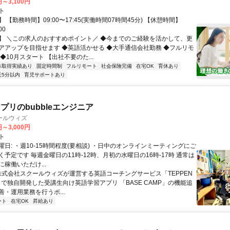
円～3,100円
ト
 【勤務時間】09:00〜17:45(実働時間07時間45分) 【休憩時間】
00
】 ＼この求人のおすすめポイント／ ◆今までのご経験を活かして、更
アアップを目指せます ◆英語活かせる ◆大手通信会社勤務 ◆フルリモ
◆10月スタート 【出社不要のた...
休取得実績あり
固定時間制
フルリモート
社会保険完備
在宅OK
育休あり
近5分以内
育児サポートあり
プリのbubbleエンジニア
ールウィズ
円～3,000円
ト
日: ・週10-15時間程度(要相談) ・日中のオンラインミーティングにご
予定です 毎週金曜日の11時-12時、月初の水曜日の16時-17時 通常は
稼働いただけ...
 株式会社スクールウィズが運営する英語コーチングサービス「TEPPEN
H」で独自開発した受講生向け英語学習アプリ 「BASE CAMP」の機能追
・運用業務を行うポ...
ート
在宅OK
昇給あり