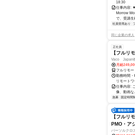
18:30
仕事内容:
Morrow
で、受講生
社員登用あり
同じ企業の求人
正社員
【フルリモ
Vaco Japa
月給249,0
フルリモー
勤務時間・
リモートワ
仕事内容:
像、動画な
急募
固定時間
【フルリモ
PMO・アシ)
パーソルクロ