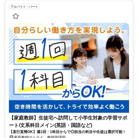
アルバイト・パート
【家庭教師】生徒宅へ訪問して小学生対象の学習サポ
ート/文系科目メイン(英語・国語など)
【直行直帰OK】週1回・1科目からで◎担当の科目や生徒は選択可能！
家庭教師のトライ 教師管理部