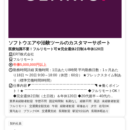
ソフトウエアや治験ツールのカスタマーサポート
医療知識不要！フルリモート可★完全週休2日制＆年休120日
ERT株式会社
フルリモート
年俸5,000,000円以上
勤務時間詳細 実働時間：1日あたり8時間 平均勤務日数：1ヶ月あた
り18日 〜 20日 9:00～18:00（休憩：60分） ★フレックスタイム制あ
り（標準労働時間8時間）
仕事内容 ◤￣￣￣￣￣￣￣￣￣￣￣￣￣￣￣￣￣￣◥ ★働くポイン
ト！★ ￣￣￣￣￣￣￣￣￣￣￣￣￣￣￣￣￣￣ ◆フルリモートOK！
◆完全週休2日制（土日祝）＆年休120日 ◆20代後半～40代の...
業界未経験者歓迎
学歴不問
固定時間制
転勤なし
経験不問
英語
未経験者歓迎
フルリモート
交通費全額支給
午前
経験者歓迎
研修あり
夕方
在宅OK
賞与あり
ブランクOK
交通費支給
長期歓迎
駅近5分以内
長期休暇あり
契約社員