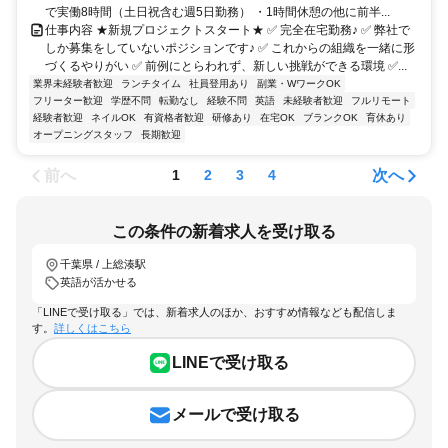
で実働8時間（土日祝含む週5日勤務） ・1時間休憩の他に前半...
仕事内容 ★新規プロジェクトスタート★ ✅ 完全在宅勤務♪ ✅ 弊社で
しか募集をしていないポジションです♪ ✅ これからの組織を一緒に形
づくるやりがい ✅ 前例にとらわれず、新しい挑戦ができる環境 ✅...
業界未経験者歓迎
ランチタイム
社員登用あり
副業・WワークOK
フリーター歓迎
学歴不問
転勤なし
経験不問
英語
未経験者歓迎
フルリモート
経験者歓迎
ネイルOK
有資格者歓迎
研修あり
在宅OK
ブランクOK
育休あり
オープニングスタッフ
長期歓迎
前へ
次へ
1
2
3
4
この条件の新着求人を受け取る
千葉県 / 上総湊駅
英語が活かせる
「LINEで受け取る」では、新着求人のほか、おすすめ情報なども配信しま
す。
詳しくはこちら
LINEで受け取る
メールで受け取る