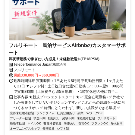
フルリモート 民泊サービスAirbnbのカスタマーサポ
ート
深夜帯勤務で稼ぎたい方必見！未経験歓迎✨(TP18PSM)
Teleperformance Japan株式会社
フルリモート
月給330,000円～360,000円
勤務時間詳細 実働時間：1日あたり8時間 平均勤務日数：1ヶ月あた
り21日 ▼シフト制：土日祝日含む週5日勤務 17：00～翌9：00の間
で実働8時間（土日祝含む週5日勤務） ・1時間休憩の他に前半...
仕事内容 ★新規プロジェクトスタート★ ✅ 完全在宅勤務♪ ✅ 弊社で
しか募集をしていないポジションです♪ ✅ これからの組織を一緒に形
づくるやりがい ✅ 前例にとらわれず、新しい挑戦ができる環境 ✅...
業界未経験者歓迎
ランチタイム
社員登用あり
副業・WワークOK
フリーター歓迎
学歴不問
転勤なし
経験不問
未経験者歓迎
フルリモート
経験者歓迎
ネイルOK
有資格者歓迎
研修あり
在宅OK
ブランクOK
育休あり
オープニングスタッフ
長期歓迎
シフト制