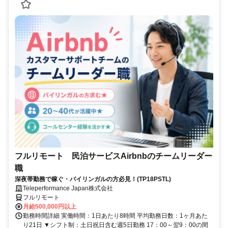
フルリモート 民泊サービスAirbnbのチームリーダー
職
深夜帯勤務で稼ぐ・バイリンガルの方必見！(TP18PSTL)
Teleperformance Japan株式会社
フルリモート
月給500,000円以上
勤務時間詳細 実働時間：1日あたり8時間 平均勤務日数：1ヶ月あた
り21日 ▼シフト制：土日祝日含む週5日勤務 17：00～翌9：00の間