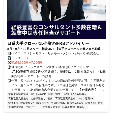
日系大手グローバル企業のIFRSアドバイザー
8月・9月・10月スタート相談OK！【大手グローバル企業／在宅勤務メ
イン／週1～2日勤務】IFRSアドバイザー
ヘイズ・スペシャリスト・リクルートメント・ジャパン株式会社
フルリモート
時給5,000円～7,000円
勤務時間 フレックスタイム制度 ＜勤務時間について＞ 9:00～
17:30(実働7時間30分 休憩1時間) 、稼働週1～２日 ※残業なし ＜勤務
開始時期＞ スタート日相談可
仕事内容 ＼おすすめポイント／ 1つ目は業務委託契約可、在宅勤務メ
イン、週１～２日のお仕事です。 2つ目はご経験・スキルを活かせる
お仕事です。 3つ目は有名企業でのお仕事です。 【 仕事内容 】 ・...
業界未経験者歓迎
週1日からOK
副業・WワークOK
60代も応募可
資格取得支援あり
社会保険あり
産休・育休取得実績あり
バイク通勤OK
学歴不問
即日勤務OK
職場見学可
平日のみOK
賞与年1回あり
経験不問
英語
未経験者歓迎
フルリモート
交通費全額支給
経験者歓迎
残業なし