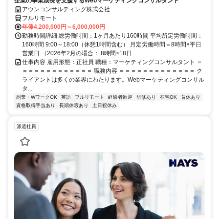
企業の事業成長を支援するWebマーケティングコンサルタント
アウンコンサルティング株式会社
フルリモート
年俸4,200,000円～6,000,000円
勤務時間詳細 総労働時間：1ヶ月あたり160時間 平均所定労働時間：
160時間 9:00～18:00（休憩1時間含む） 月定労働時間＝8時間×平日
営業日 （2026年2月の場合： 8時間×18日...
仕事内容 雇用形態：正社員 職種：マーケティングコンサルタント ＝
＝＝＝＝＝＝＝＝＝＝＝＝ 職務内容 ＝＝＝＝＝＝＝＝＝＝＝＝＝ ク
ライアントは多くの業界にわたります。Webマーケティングコンサル
タ...
副業・WワークOK
英語
フルリモート
経験者歓迎
研修あり
在宅OK
育休あり
資格取得手当あり
長期休暇あり
土日祝休み
派遣社員