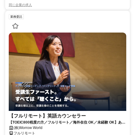
同じ企業の求人
業務委託
【フルリモート】英語カウンセラー
【TOEIC800程度の方／フルリモート／海外在住 OK／未経験 OK】あな
たが英語学習で経験した失敗も成功も。すべてが、受講生の人生を変え
(株)Morrow World
るお仕事です。
フルリモート