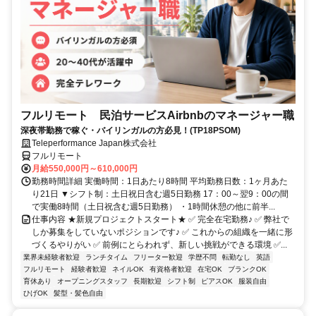
フルリモート 民泊サービスAirbnbのマネージャー職
深夜帯勤務で稼ぐ・バイリンガルの方必見！(TP18PSOM)
Teleperformance Japan株式会社
フルリモート
月給550,000円～610,000円
勤務時間詳細 実働時間：1日あたり8時間 平均勤務日数：1ヶ月あた
り21日 ▼シフト制：土日祝日含む週5日勤務 17：00～翌9：00の間
で実働8時間（土日祝含む週5日勤務） ・1時間休憩の他に前半...
仕事内容 ★新規プロジェクトスタート★ ✅ 完全在宅勤務♪ ✅ 弊社で
しか募集をしていないポジションです♪ ✅ これからの組織を一緒に形
づくるやりがい ✅ 前例にとらわれず、新しい挑戦ができる環境 ✅...
業界未経験者歓迎
ランチタイム
フリーター歓迎
学歴不問
転勤なし
英語
フルリモート
経験者歓迎
ネイルOK
有資格者歓迎
在宅OK
ブランクOK
育休あり
オープニングスタッフ
長期歓迎
シフト制
ピアスOK
服装自由
ひげOK
髪型・髪色自由