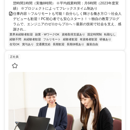
憩時間1時間（実働8時間） ※平均残業時間：月6時間（2023年度実
績） ※プロジェクトによってフレックスタイム制あり
仕事内容 ✨フルリモートも可能！自分らしく輝ける働き方◎ ✨社会人
デビューも歓迎！PC初心者でも安心スタート！ ✨独自の教育プログ
ラムで、エンジニアのゼロからプロへ ✨最新の技術で社会を支え、感
謝され...
業界未経験者歓迎
副業・WワークOK
資格取得支援あり
固定時間制
転勤なし
経験不問
未経験者歓迎
フルリモート
経験者歓迎
有資格者歓迎
研修あり
在宅OK
賞与あり
交通費支給
長期歓迎
長期休暇あり
服装自由
正社員