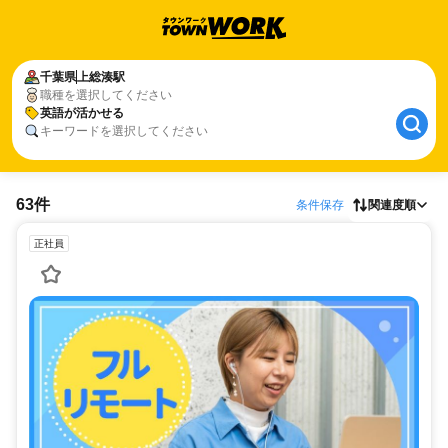
千葉県
上総湊駅
職種を選択してください
英語が活かせる
キーワードを選択してください
63件
条件保存
関連度順
正社員