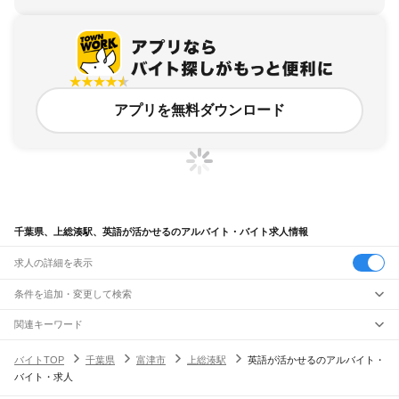
アプリを無料ダウンロード
千葉県、上総湊駅、英語が活かせるのアルバイト・バイト求人情報
求人の詳細を表示
条件を追加・変更して検索
市区町村を追加・変更
関連キーワード
完全在宅ワーク 全国
シール貼り 在宅
現在地周辺
ガチャガチャ
犬カフェ
千葉県
駅を追加・変更
バイトTOP
千葉県
富津市
上総湊駅
英語が活かせるのアルバイト・
千葉県
すべて
バイト・求人
千葉市
すべて
職種を追加・変更
JR武蔵野線
中央区
花見川区
稲毛区
若葉区
緑区
美浜区