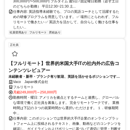
300,000円〜500,000円 フルタイム 週5日 / 固定曜日勤務（必ず土日
のどちらか勤務） 平日12:30~21:30 土...
仕事内容: 英語指導未経験でも、プロの英語コーチとして活躍するた
めの研修プログラムを用意しています。 ✅ 場所にとらわれず、フル
リモートで働きたい ✅ 英語力を活かして、自分らしく働ける仕事を
したい...
社員登用あり
フルリモート
昇給あり
正社員
【フルリモート】世界的米国大手ITの社内外の広告コ
ンテンツレビュアー
未経験者・新卒・ブランク有り歓迎、英語を活かせるポジションです。
完全リモート
Vaco Japan株式会社
フルリモート
月給249,000円～250,000円
勤務時間・曜日: アメリカを拠点とするチームと連携し、グローバル
な環境で働く正社員を募集します。 完全リモートワークです。 業務
時間は下記の３つの就業時間から選択いただけます。 １．研修期間
中...
仕事内容: このポジションでは世界的大手IT企業のオンラインプラッ
トフォーム上に投稿されるテキスト、画像、動画などのコンテンツを
確認し、ガイドラインおよびポリシーに基づいて適切に管理・判断す