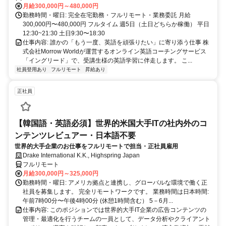
月給300,000円～480,000円
勤務時間・曜日: 完全在宅勤務・フルリモート・業務委託 月給
300,000円〜480,000円 フルタイム 週5日（土日どちらか稼働） 平日
12:30~21:30 土日9:30〜18:30
仕事内容: 誰かの「もう一度、英語を頑張りたい」に寄り添う仕事 株
式会社Morrow Worldが運営するオンライン英語コーチングサービス
「イングリード」で、受講生様の英語学習に伴走します。 こ...
社員登用あり
フルリモート
昇給あり
正社員
【韓国語・英語必須】世界的米国大手ITの社内外のコ
ンテンツレビュアー・日本語不要
世界的大手企業のお仕事をフルリモートで担当・正社員雇用
Drake International K.K., Highspring Japan
フルリモート
月給300,000円～325,000円
勤務時間・曜日: アメリカ拠点と連携し、グローバルな環境で働く正
社員を募集します。 完全リモートワークです。 業務時間は日本時間:
午前7時00分〜午後4時00分 (休憩1時間含む） 5－6月...
仕事内容: このポジションでは世界的大手IT企業の広告コンテンツの
管理・最適化を行うチームの一員として、データ分析やクライアント