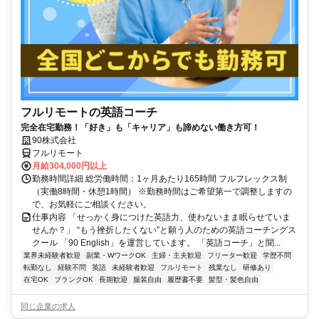
フルリモートの英語コーチ
完全在宅勤務！「好き」も「キャリア」も諦めない働き方可！
90株式会社
フルリモート
月給304,000円以上
勤務時間詳細 総労働時間：1ヶ月あたり165時間 フルフレックス制
（実働8時間・休憩1時間） ※勤務時間はご希望第一で調整しますの
で、お気軽にご相談ください。
仕事内容 「せっかく身につけた英語力、使わないまま眠らせていま
せんか？」 “もう挫折したくない”と願う人のための英語コーチングス
クール 「90 English」を運営しています。 「英語コーチ」と聞...
業界未経験者歓迎
副業・WワークOK
主婦・主夫歓迎
フリーター歓迎
学歴不問
転勤なし
経験不問
英語
未経験者歓迎
フルリモート
残業なし
研修あり
在宅OK
ブランクOK
長期歓迎
服装自由
履歴書不要
髪型・髪色自由
同じ企業の求人