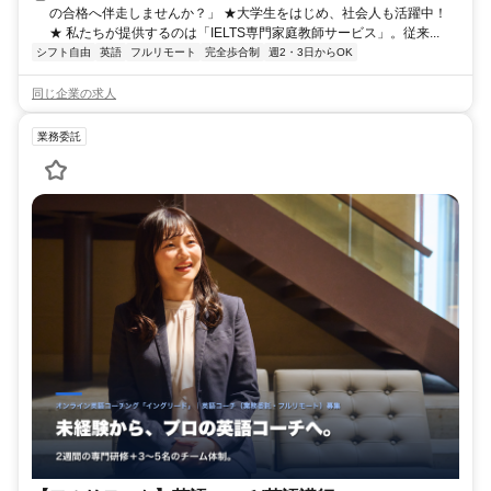
の合格へ伴走しませんか？」 ★大学生をはじめ、社会人も活躍中！
★ 私たちが提供するのは「IELTS専門家庭教師サービス」。従来...
シフト自由
英語
フルリモート
完全歩合制
週2・3日からOK
同じ企業の求人
業務委託