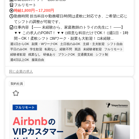
フルリモート
時給1,800円～17,200円
勤務時間 担当科目や勤務曜日/時間は柔軟に対応でき、ご希望に応じ
てシフトの調整が可能です。
仕事内容 【―― 未経験から、家庭教師のトライの先生に！ ――】
▼▼ この求人のPOINT！ ▼▼ □得意な科目だけでOK！ □週1日・1時
間～OK！柔軟シフト □Wワーク・副業も大歓迎！ □未経験...
週1日からOK
副業・WワークOK
土日祝のみOK
主婦・主夫歓迎
シフト自由
平日のみOK
学生歓迎
転勤なし
経験不問
英語
未経験者歓迎
フルリモート
経験者歓迎
残業なし
研修あり
ブランクOK
交通費支給
シフト制
週4日以上OK
服装自由
同じ企業の求人
契約社員