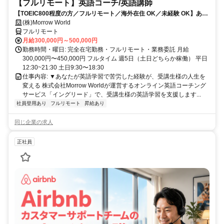
【フルリモート】英語コーチ/英語講師
【TOEIC800程度の方／フルリモート／海外在住 OK／未経験 OK】あな
たが英語学習で経験した失敗も成功も。すべてが、受講生の人生を変え
(株)Morrow World
るお仕事です。
フルリモート
月給300,000円～500,000円
勤務時間・曜日: 完全在宅勤務・フルリモート・業務委託 月給
300,000円〜450,000円 フルタイム 週5日（土日どちらか稼働） 平日
12:30~21:30 土日9:30〜18:30
仕事内容: ▼あなたが英語学習で苦労した経験が、受講生様の人生を
変える 株式会社Morrow Worldが運営するオンライン英語コーチング
サービス「イングリード」で、受講生様の英語学習を支援します...
社員登用あり
フルリモート
昇給あり
同じ企業の求人
正社員