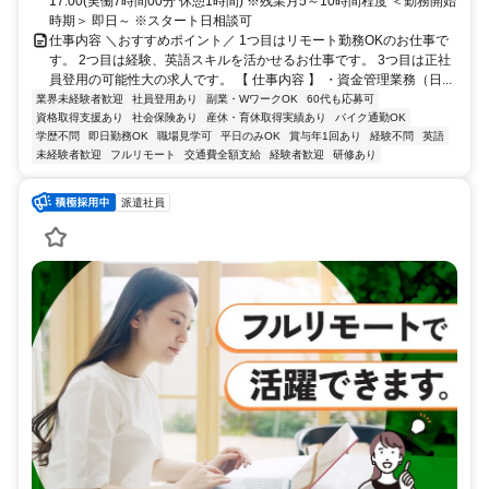
17:00(実働7時間00分 休憩1時間) ※残業月5～10時間程度 ＜勤務開始
時期＞ 即日～ ※スタート日相談可
仕事内容 ＼おすすめポイント／ 1つ目はリモート勤務OKのお仕事で
す。 2つ目は経験、英語スキルを活かせるお仕事です。 3つ目は正社
員登用の可能性大の求人です。 【 仕事内容 】 ・資金管理業務（日...
業界未経験者歓迎
社員登用あり
副業・WワークOK
60代も応募可
資格取得支援あり
社会保険あり
産休・育休取得実績あり
バイク通勤OK
学歴不問
即日勤務OK
職場見学可
平日のみOK
賞与年1回あり
経験不問
英語
未経験者歓迎
フルリモート
交通費全額支給
経験者歓迎
研修あり
派遣社員