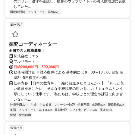
のポリシー遵守を確認し、顧客のウェブサイトへの流入数増加に貢献
していた...
固定時間制
フルリモート
昇給あり
業務委託
探究コーディネーター
全国での大規模募集！
株式会社ミエタ
フルリモート
月給200,000円～500,000円
勤務時間詳細 ※対応案件による 基本的には 9：00～18：00 目安 ※
週2～5日程度の出勤
仕事内容 【日本の教育を、一緒に前進させませんか？】 「もっと良
い教育を届けたい」 そんな学校現場の想いを、カリキュラムという
形にしていく仕事です。 私たちは、学校ごとの理念や課題に向き合
いながら...
社員登用あり
主婦・主夫歓迎
フリーター歓迎
学歴不問
車通勤OK
即日勤務OK
英語
フルリモート
ネイルOK
長期歓迎
シフト制
ピアスOK
服装自由
髪型・髪色自由
派遣社員