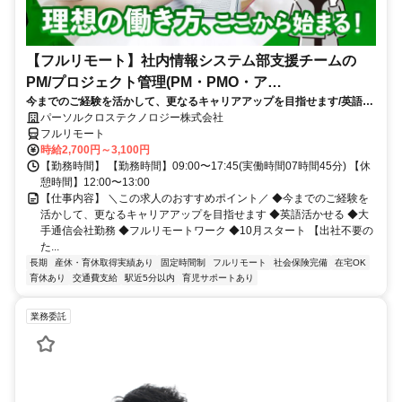
【フルリモート】社内情報システム部支援チームの
PM/プロジェクト管理(PM・PMO・ア
今までのご経験を活かして、更なるキャリアアップを目指せます/英語活
シ)_N260774362
かせる/大手通信会社勤務/フルリモートワーク/10月スタート
パーソルクロステクノロジー株式会社
フルリモート
時給2,700円～3,100円
【勤務時間】 【勤務時間】09:00〜17:45(実働時間07時間45分) 【休
憩時間】12:00〜13:00
【仕事内容】 ＼この求人のおすすめポイント／ ◆今までのご経験を
活かして、更なるキャリアアップを目指せます ◆英語活かせる ◆大
手通信会社勤務 ◆フルリモートワーク ◆10月スタート 【出社不要の
た...
長期
産休・育休取得実績あり
固定時間制
フルリモート
社会保険完備
在宅OK
育休あり
交通費支給
駅近5分以内
育児サポートあり
業務委託