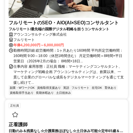
フルリモートのSEO・AIO(AI×SEO)コンサルタント
フルリモート/最先端の国際デジタル戦略を担うコンサルタント
アウンコンサルティング株式会社
フルリモート
年俸4,200,000円～6,000,000円
勤務時間詳細 総労働時間：1ヶ月あたり160時間 平均所定労働時間：
160時間 9:00～18:00（休憩1時間含む） 月定労働時間＝8時間×平日
営業日 （2026年2月の場合： 8時間×18日...
仕事内容 雇用形態：正社員 職種：マーケティングコンサルタント、
マーケティング戦略企画 アウンコンサルティングは、創業以来、一
貫して企業のグローバルな成長をデジタルマーケティングを通じて支
援し続けて...
副業・WワークOK
資格取得支援あり
英語
フルリモート
在宅OK
育休あり
資格取得手当あり
長期休暇あり
土日祝休み
正社員
正看護師
日勤のみ＆残業なし☆介護業務ほぼなし☆土日休み可能☆定年65歳＆再