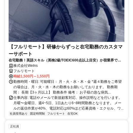
【フルリモート】研修からずっと在宅勤務のカスタマ
ーサポート
在宅勤務！英語スキル（英検2級/TOEIC600点以上目安）か宿業界での
就労経験のいずれか必須★週4〜OK◎
株式会社WeIns
フルリモート
時給1,500円～1,550円
勤務時間・曜日: 可能曜日： 月・火・水・木・金 *週４勤務をご希望
の場合は、月・火・水・木の勤務をお願いしております。 勤務期
間： 長期【3ヶ月以上】 勤務条件 備考： お子様の急な病気...
仕事内容: 電話やメールで新規顧客対応、操作説明などを行います。
月曜〜金曜日、週4~5日、1日あたり6~8時間勤務となります。 メー
ルの返信作業が40%、電話対応は60%ほど応募資格・エクセル、ワ...
社員登用あり
固定時間制
フルリモート
在宅OK
正社員