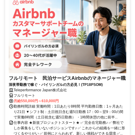
フルリモート 民泊サービスAirbnbのマネージャー職
深夜帯勤務で稼ぐ・バイリンガルの方必見！(TP18PSOM)
Teleperformance Japan株式会社
フルリモート
月給550,000円～610,000円
勤務時間詳細 実働時間：1日あたり8時間 平均勤務日数：1ヶ月あた
り21日 ▼シフト制：土日祝日含む週5日勤務 17：00～翌9：00の間
で実働8時間（土日祝含む週5日勤務） ・1時間休憩の他に前半...
仕事内容 ★新規プロジェクトスタート★ ✅ 完全在宅勤務♪ ✅ 弊社で
しか募集をしていないポジションです♪ ✅ これからの組織を一緒に形
づくるやりがい ✅ 前例にとらわれず、新しい挑戦ができる環境 ✅...