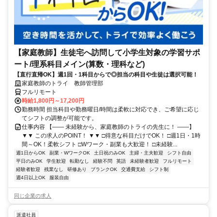
【家庭教師】生徒宅へ訪問して小学生対象の学習サポ
ート/理系科目メイン(算数・理科など)
【直行直帰OK】週1回・1科目からで◎担当の科目や生徒は選択可能！
家庭教師のトライ 教師管理部
フルリモート
時給1,800円～17,200円
勤務時間 担当科目や勤務曜日/時間は柔軟に対応でき、ご希望に応じ
てシフトの調整が可能です。
仕事内容 【―― 未経験から、家庭教師のトライの先生に！ ――】
▼▼ この求人のPOINT！ ▼▼ □得意な科目だけでOK！ □週1日・1時
間～OK！柔軟シフト □Wワーク・副業も大歓迎！ □未経験...
週1日からOK
副業・WワークOK
土日祝のみOK
主婦・主夫歓迎
シフト自由
平日のみOK
学生歓迎
転勤なし
経験不問
英語
未経験者歓迎
フルリモート
経験者歓迎
残業なし
研修あり
ブランクOK
交通費支給
シフト制
週4日以上OK
服装自由
同じ企業の求人
派遣社員