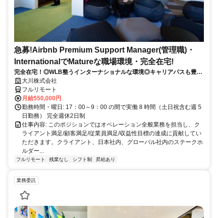
急募!Airbnb Premium Support Manager(管理職)・
InternationalでMatureな職場環境・完全在宅!
完全在宅！◎WLB整うインターナショナルな環境◎キャリアパスも豊富
◎
大川株式会社
フルリモート
月給550,000円
勤務時間・曜日: 17：00～9：00 の間で実働 8 時間（土日祝含む週 5
日勤務） 完全週休2日制
仕事内容: このポジションではオペレーション全般業務を担当し、ク
ライアント満足/顧客満足/従業員満足/収益性目標の達成に貢献してい
ただきます。クライアント、日本社内、グローバル社内のステークホ
ルダー...
フルリモート
残業なし
シフト制
昇給あり
業務委託