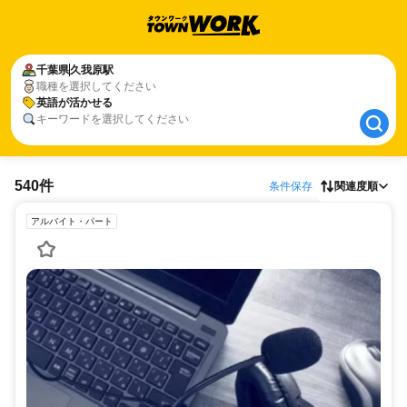
千葉県
千葉県
久我原駅
久我原駅
職種を選択してください
英語が活かせる
英語が活かせる
キーワードを選択してください
540件
条件保存
関連度順
アルバイト・パート