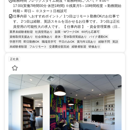
勤務時間 フレックスタイム制度 ＜勤務時間について＞ 9:00～
17:00(実働7時間00分 休憩1時間) ※残業月5～10時間程度 ＜勤務開始
時期＞ 即日～ ※スタート日相談可
仕事内容 ＼おすすめポイント／ 1つ目はリモート勤務OKのお仕事で
す。 2つ目は経験、英語スキルを活かせるお仕事です。 3つ目は正社
員登用の可能性大の求人です。 【 仕事内容 】 ・資金管理業務（日...
業界未経験者歓迎
社員登用あり
副業・WワークOK
60代も応募可
資格取得支援あり
社会保険あり
産休・育休取得実績あり
バイク通勤OK
学歴不問
即日勤務OK
職場見学可
平日のみOK
賞与年1回あり
経験不問
英語
未経験者歓迎
フルリモート
交通費全額支給
経験者歓迎
研修あり
正社員