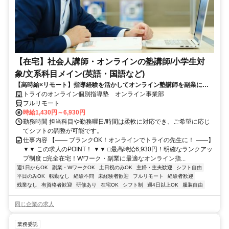
【在宅】社会人講師・オンラインの塾講師/小学生対
象/文系科目メイン(英語・国語など)
【高時給×リモート】指導経験を活かしてオンライン塾講師を副業に！
週1～OK！
トライのオンライン個別指導塾 オンライン事業部
フルリモート
時給1,430円～6,930円
勤務時間 担当科目や勤務曜日/時間は柔軟に対応でき、ご希望に応じ
てシフトの調整が可能です。
仕事内容 【―― ブランクOK！オンラインでトライの先生に！ ――】
▼▼ この求人のPOINT！ ▼▼ □最高時給6,930円！明確なランクアッ
プ制度 □完全在宅！Wワーク・副業に最適なオンライン指...
週1日からOK
副業・WワークOK
土日祝のみOK
主婦・主夫歓迎
シフト自由
平日のみOK
転勤なし
経験不問
未経験者歓迎
フルリモート
経験者歓迎
残業なし
有資格者歓迎
研修あり
在宅OK
シフト制
週4日以上OK
服装自由
同じ企業の求人
業務委託