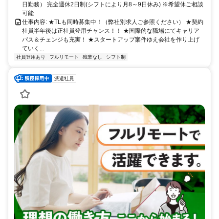
日勤務） 完全週休2日制(シフトにより月8～9日休み) ※希望休ご相談
可能
仕事内容: ★TLも同時募集中！（弊社別求人ご参照ください） ★契約
社員半年後は正社員登用チャンス！！ ★国際的な職場にてキャリア
パス＆チェンジも充実！ ★スタートアップ案件ゆえ会社を作り上げ
ていく...
社員登用あり
フルリモート
残業なし
シフト制
派遣社員