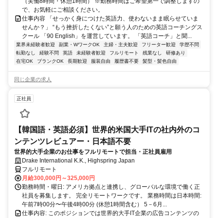
（実働8時間・休憩1時間） ※勤務時間はご希望第一で調整しますの
で、お気軽にご相談ください。
仕事内容 「せっかく身につけた英語力、使わないまま眠らせていま
せんか？」 “もう挫折したくない”と願う人のための英語コーチングス
クール 「90 English」を運営しています。 「英語コーチ」と聞...
業界未経験者歓迎
副業・WワークOK
主婦・主夫歓迎
フリーター歓迎
学歴不問
転勤なし
経験不問
英語
未経験者歓迎
フルリモート
残業なし
研修あり
在宅OK
ブランクOK
長期歓迎
服装自由
履歴書不要
髪型・髪色自由
同じ企業の求人
正社員
【韓国語・英語必須】世界的米国大手ITの社内外のコ
ンテンツレビュアー・日本語不要
世界的大手企業のお仕事をフルリモートで担当・正社員雇用
Drake International K.K., Highspring Japan
フルリモート
月給300,000円～325,000円
勤務時間・曜日: アメリカ拠点と連携し、グローバルな環境で働く正
社員を募集します。 完全リモートワークです。 業務時間は日本時間:
午前7時00分〜午後4時00分 (休憩1時間含む） 5－6月...
仕事内容: このポジションでは世界的大手IT企業の広告コンテンツの