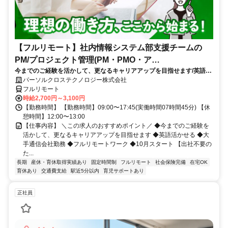
【フルリモート】社内情報システム部支援チームの
PM/プロジェクト管理(PM・PMO・ア
今までのご経験を活かして、更なるキャリアアップを目指せます/英語活
シ)_N260774362
かせる/大手通信会社勤務/フルリモートワーク/10月スタート
パーソルクロステクノロジー株式会社
フルリモート
時給2,700円～3,100円
【勤務時間】 【勤務時間】09:00〜17:45(実働時間07時間45分) 【休
憩時間】12:00〜13:00
【仕事内容】 ＼この求人のおすすめポイント／ ◆今までのご経験を
活かして、更なるキャリアアップを目指せます ◆英語活かせる ◆大
手通信会社勤務 ◆フルリモートワーク ◆10月スタート 【出社不要の
た...
長期
産休・育休取得実績あり
固定時間制
フルリモート
社会保険完備
在宅OK
育休あり
交通費支給
駅近5分以内
育児サポートあり
正社員