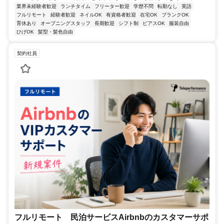
業界未経験者歓迎
ランチタイム
フリーター歓迎
学歴不問
転勤なし
英語
フルリモート
経験者歓迎
ネイルOK
有資格者歓迎
在宅OK
ブランクOK
育休あり
オープニングスタッフ
長期歓迎
シフト制
ピアスOK
服装自由
ひげOK
髪型・髪色自由
契約社員
フルリモート 民泊サービスAirbnbのカスタマーサポ