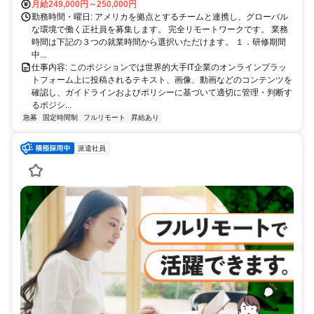
月給249,000円～250,000円
勤務時間・曜日: アメリカを拠点とするチームと連携し、グローバル
な環境で働く正社員を募集します。 完全リモートワークです。 業務
時間は下記の３つの就業時間から選択いただけます。 １．研修期間
中...
仕事内容: このポジションでは世界的大手IT企業のオンラインプラッ
トフォーム上に投稿されるテキスト、画像、動画などのコンテンツを
確認し、ガイドラインおよびポリシーに基づいて適切に管理・判断す
るポジシ...
急募
固定時間制
フルリモート
昇給あり
派遣社員