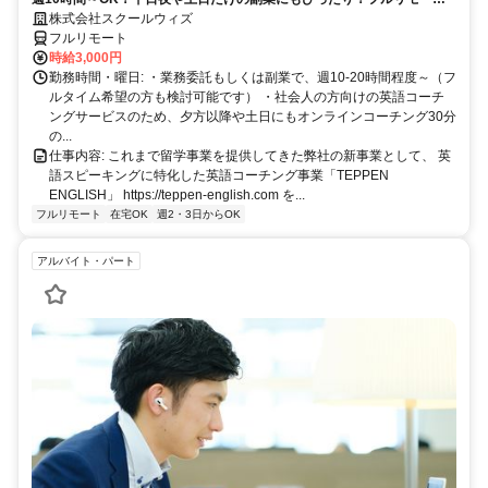
OKなので世界のどこからでも働けます！
株式会社スクールウィズ
フルリモート
時給3,000円
勤務時間・曜日: ・業務委託もしくは副業で、週10-20時間程度～（フ
ルタイム希望の方も検討可能です） ・社会人の方向けの英語コーチ
ングサービスのため、夕方以降や土日にもオンラインコーチング30分
の...
仕事内容: これまで留学事業を提供してきた弊社の新事業として、 英
語スピーキングに特化した英語コーチング事業「TEPPEN
ENGLISH」 https://teppen-english.com を...
フルリモート
在宅OK
週2・3日からOK
アルバイト・パート