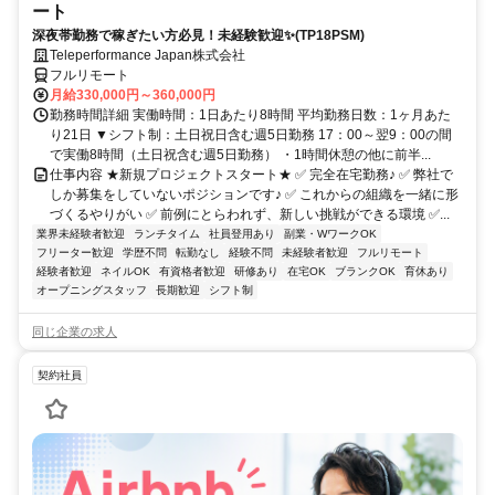
ート
深夜帯勤務で稼ぎたい方必見！未経験歓迎✨(TP18PSM)
Teleperformance Japan株式会社
フルリモート
月給330,000円～360,000円
勤務時間詳細 実働時間：1日あたり8時間 平均勤務日数：1ヶ月あた
り21日 ▼シフト制：土日祝日含む週5日勤務 17：00～翌9：00の間
で実働8時間（土日祝含む週5日勤務） ・1時間休憩の他に前半...
仕事内容 ★新規プロジェクトスタート★ ✅ 完全在宅勤務♪ ✅ 弊社で
しか募集をしていないポジションです♪ ✅ これからの組織を一緒に形
づくるやりがい ✅ 前例にとらわれず、新しい挑戦ができる環境 ✅...
業界未経験者歓迎
ランチタイム
社員登用あり
副業・WワークOK
フリーター歓迎
学歴不問
転勤なし
経験不問
未経験者歓迎
フルリモート
経験者歓迎
ネイルOK
有資格者歓迎
研修あり
在宅OK
ブランクOK
育休あり
オープニングスタッフ
長期歓迎
シフト制
同じ企業の求人
契約社員