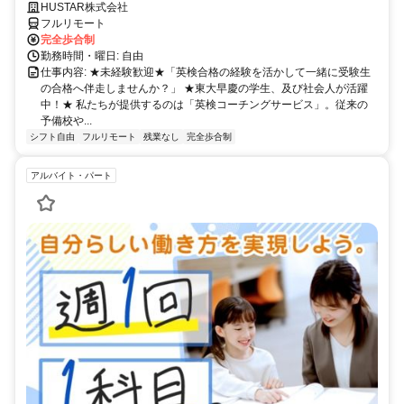
HUSTAR株式会社
フルリモート
完全歩合制
勤務時間・曜日: 自由
仕事内容: ★未経験歓迎★「英検合格の経験を活かして一緒に受験生
の合格へ伴走しませんか？」 ★東大早慶の学生、及び社会人が活躍
中！★ 私たちが提供するのは「英検コーチングサービス」。従来の
予備校や...
シフト自由
フルリモート
残業なし
完全歩合制
アルバイト・パート