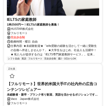
IELTSの家庭教師
1枠2500円〜！IELTSの家庭教師を募集！
HUSTAR株式会社
フルリモート
完全歩合制
勤務時間・曜日: 自由
仕事内容: ★未経験歓迎★「ielts受験の経験を活かして一緒に受験生
の合格へ伴走しませんか？」 ★大学生をはじめ、社会人も活躍中！
★ 私たちが提供するのは「IELTS専門家庭教師サービス」。従来...
シフト自由
英語
フルリモート
完全歩合制
週2・3日からOK
正社員
【フルリモート】世界的米国大手ITの社内外の広告コ
ンテンツレビュアー
未経験者・新卒・ブランク有り歓迎、英語を活かせるポジションです。
完全リモート
Vaco Japan株式会社
フルリモート