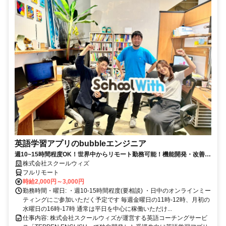
英語学習アプリのbubbleエンジニア
週10~15時間程度OK！世界中からリモート勤務可能！機能開発・改善担
当
株式会社スクールウィズ
フルリモート
時給2,000円～3,000円
勤務時間・曜日: ・週10-15時間程度(要相談) ・日中のオンラインミー
ティングにご参加いただく予定です 毎週金曜日の11時-12時、月初の
水曜日の16時-17時 通常は平日を中心に稼働いただけ...
仕事内容: 株式会社スクールウィズが運営する英語コーチングサービ