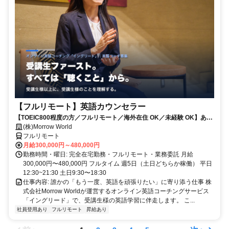
【フルリモート】英語カウンセラー
【TOEIC800程度の方／フルリモート／海外在住 OK／未経験 OK】あな
たが英語学習で経験した失敗も成功も。すべてが、受講生の人生を変え
(株)Morrow World
るお仕事です。
フルリモート
月給300,000円～480,000円
勤務時間・曜日: 完全在宅勤務・フルリモート・業務委託 月給
300,000円〜480,000円 フルタイム 週5日（土日どちらか稼働） 平日
12:30~21:30 土日9:30〜18:30
仕事内容: 誰かの「もう一度、英語を頑張りたい」に寄り添う仕事 株
式会社Morrow Worldが運営するオンライン英語コーチングサービス
「イングリード」で、受講生様の英語学習に伴走します。 こ...
社員登用あり
フルリモート
昇給あり