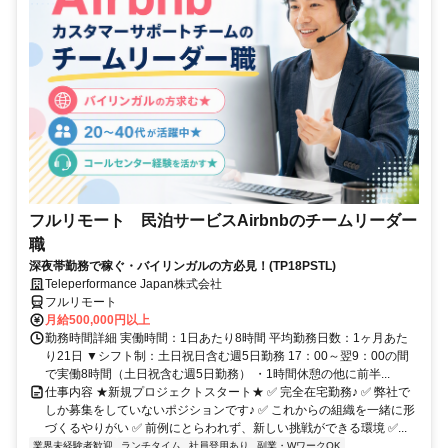
フルリモート 民泊サービスAirbnbのチームリーダー
職
深夜帯勤務で稼ぐ・バイリンガルの方必見！(TP18PSTL)
Teleperformance Japan株式会社
フルリモート
月給500,000円以上
勤務時間詳細 実働時間：1日あたり8時間 平均勤務日数：1ヶ月あた
り21日 ▼シフト制：土日祝日含む週5日勤務 17：00～翌9：00の間
で実働8時間（土日祝含む週5日勤務） ・1時間休憩の他に前半...
仕事内容 ★新規プロジェクトスタート★ ✅ 完全在宅勤務♪ ✅ 弊社で
しか募集をしていないポジションです♪ ✅ これからの組織を一緒に形
づくるやりがい ✅ 前例にとらわれず、新しい挑戦ができる環境 ✅...
業界未経験者歓迎
ランチタイム
社員登用あり
副業・WワークOK