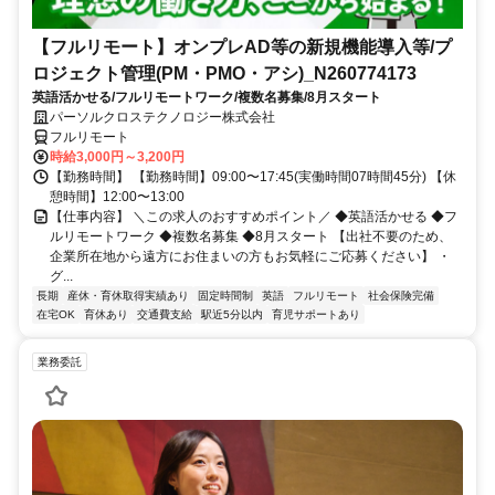
【フルリモート】オンプレAD等の新規機能導入等/プ
ロジェクト管理(PM・PMO・アシ)_N260774173
英語活かせる/フルリモートワーク/複数名募集/8月スタート
パーソルクロステクノロジー株式会社
フルリモート
時給3,000円～3,200円
【勤務時間】 【勤務時間】09:00〜17:45(実働時間07時間45分) 【休
憩時間】12:00〜13:00
【仕事内容】 ＼この求人のおすすめポイント／ ◆英語活かせる ◆フ
ルリモートワーク ◆複数名募集 ◆8月スタート 【出社不要のため、
企業所在地から遠方にお住まいの方もお気軽にご応募ください】 ・
グ...
長期
産休・育休取得実績あり
固定時間制
英語
フルリモート
社会保険完備
在宅OK
育休あり
交通費支給
駅近5分以内
育児サポートあり
業務委託