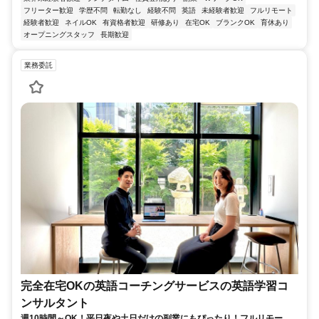
フリーター歓迎
学歴不問
転勤なし
経験不問
英語
未経験者歓迎
フルリモート
経験者歓迎
ネイルOK
有資格者歓迎
研修あり
在宅OK
ブランクOK
育休あり
オープニングスタッフ
長期歓迎
業務委託
完全在宅OKの英語コーチングサービスの英語学習コ
ンサルタント
週10時間～OK！平日夜や土日だけの副業にもぴったり！フルリモート