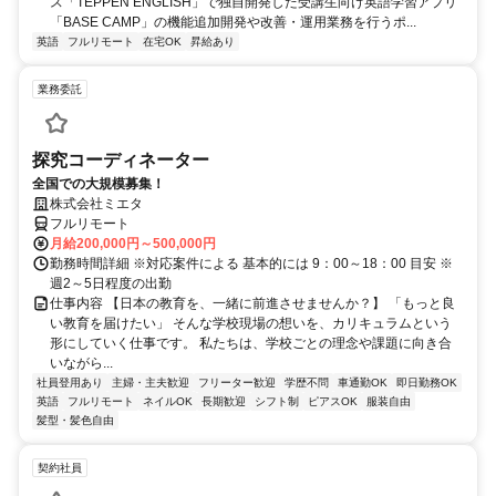
ス「TEPPEN ENGLISH」で独自開発した受講生向け英語学習アプリ
「BASE CAMP」の機能追加開発や改善・運用業務を行うポ...
英語
フルリモート
在宅OK
昇給あり
業務委託
探究コーディネーター
全国での大規模募集！
株式会社ミエタ
フルリモート
月給200,000円～500,000円
勤務時間詳細 ※対応案件による 基本的には 9：00～18：00 目安 ※
週2～5日程度の出勤
仕事内容 【日本の教育を、一緒に前進させませんか？】 「もっと良
い教育を届けたい」 そんな学校現場の想いを、カリキュラムという
形にしていく仕事です。 私たちは、学校ごとの理念や課題に向き合
いながら...
社員登用あり
主婦・主夫歓迎
フリーター歓迎
学歴不問
車通勤OK
即日勤務OK
英語
フルリモート
ネイルOK
長期歓迎
シフト制
ピアスOK
服装自由
髪型・髪色自由
契約社員